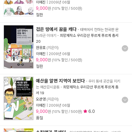
이매진
|
2009년 06월
9,000
원 (10% 할인 / 500원)
절판
검은 땅에서 꿈을 캐다
- 태백에서 전하는 한국판 몬
드라곤 이야기
-
희망제작소 우리강산 푸르게 푸르게 총서
20
원응호
(지은이)
이매진
|
2009년 06월
9,000
원 (10% 할인 / 500원)
절판
예산을 알면 지역이 보인다
- 우리 동네 곳간을 지키
는 예산감시운동
-
희망제작소 우리강산 푸르게 푸르게 총
서 19
오관영
(지은이)
이매진
|
2009년 06월
9,000
6.0
원 (10% 할인 / 500원)
품절