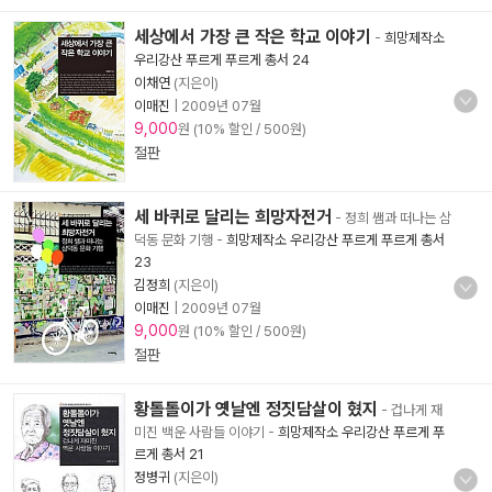
세상에서 가장 큰 작은 학교 이야기
-
희망제작소
우리강산 푸르게 푸르게 총서 24
이채연
(지은이)
이매진
|
2009년 07월
9,000
원 (10% 할인 / 500원)
절판
세 바퀴로 달리는 희망자전거
- 정희 쌤과 떠나는 삼
덕동 문화 기행
-
희망제작소 우리강산 푸르게 푸르게 총서
23
김정희
(지은이)
이매진
|
2009년 07월
9,000
원 (10% 할인 / 500원)
절판
황톨톨이가 옛날엔 정짓담살이 혔지
- 겁나게 재
미진 백운 사람들 이야기
-
희망제작소 우리강산 푸르게 푸
르게 총서 21
정병귀
(지은이)