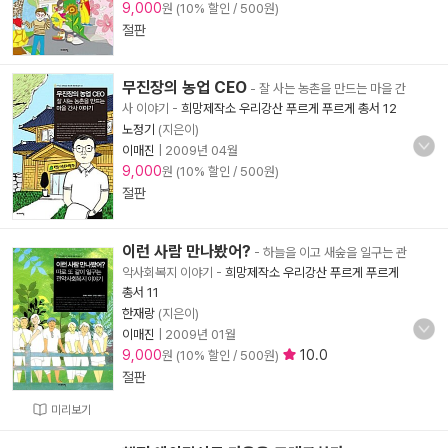
9,000
원 (10% 할인 / 500원)
절판
무진장의 농업 CEO
- 잘 사는 농촌을 만드는 마을 간
사 이야기
-
희망제작소 우리강산 푸르게 푸르게 총서 12
노정기
(지은이)
이매진
|
2009년 04월
9,000
원 (10% 할인 / 500원)
절판
이런 사람 만나봤어?
- 하늘을 이고 새숲을 일구는 관
악사회복지 이야기
-
희망제작소 우리강산 푸르게 푸르게
총서 11
한재랑
(지은이)
이매진
|
2009년 01월
9,000
10.0
원 (10% 할인 / 500원)
절판
미리보기