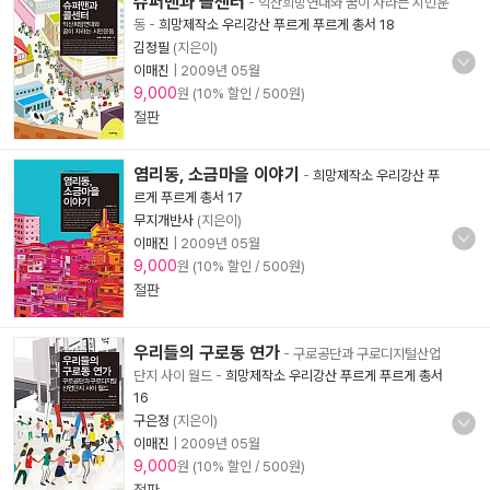
슈퍼맨과 콜센터
- 익산희망연대와 꿈이 자라는 시민운
동
-
희망제작소 우리강산 푸르게 푸르게 총서 18
김정필
(지은이)
이매진
|
2009년 05월
9,000
원 (10% 할인 / 500원)
절판
염리동, 소금마을 이야기
-
희망제작소 우리강산 푸
르게 푸르게 총서 17
무지개반사
(지은이)
이매진
|
2009년 05월
9,000
원 (10% 할인 / 500원)
절판
우리들의 구로동 연가
- 구로공단과 구로디지털산업
단지 사이 월드
-
희망제작소 우리강산 푸르게 푸르게 총서
16
구은정
(지은이)
이매진
|
2009년 05월
9,000
원 (10% 할인 / 500원)