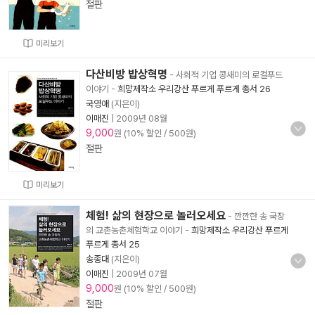
절판
미리보기
다산비방 밥상혁명
- 사회적 기업 콩새미의 로컬푸드
이야기
-
희망제작소 우리강산 푸르게 푸르게 총서 26
국영애
(지은이)
이매진
|
2009년 08월
9,000
원 (10% 할인 / 500원)
절판
미리보기
체험! 삶의 현장으로 놀러오세요
- 깐깐한 송 국장
의 교촌농촌체험학교 이야기
-
희망제작소 우리강산 푸르게
푸르게 총서 25
송종대
(지은이)
이매진
|
2009년 07월
9,000
원 (10% 할인 / 500원)
절판