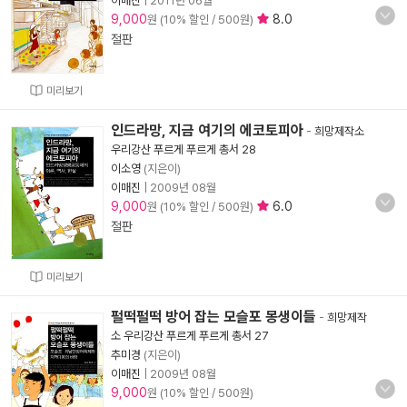
이매진
|
2011년 06월
9,000
8.0
원 (10% 할인 / 500원)
절판
미리보기
인드라망, 지금 여기의 에코토피아
-
희망제작소
우리강산 푸르게 푸르게 총서 28
이소영
(지은이)
이매진
|
2009년 08월
9,000
6.0
원 (10% 할인 / 500원)
절판
미리보기
펄떡펄떡 방어 잡는 모슬포 몽생이들
-
희망제작
소 우리강산 푸르게 푸르게 총서 27
추미경
(지은이)
이매진
|
2009년 08월
9,000
원 (10% 할인 / 500원)