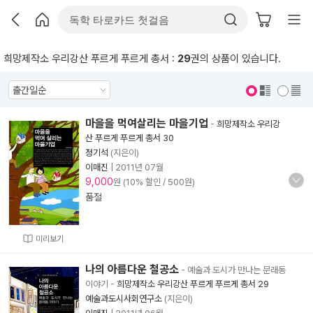
희망제작소 우리강산 푸르게 푸르게 총서 :
29
권의 상품이 있습니다.
표지 보기
표지 안보기
마을을 먹여살리는 마을기업
-
희망제작소 우리강
산 푸르게 푸르게 총서 30
정기석
(지은이)
이매진
|
2011년 07월
9,000
원 (10% 할인 / 500원)
품절
미리보기
나의 아름다운 철공소
- 예술과 도시가 만나는 문래동
이야기
-
희망제작소 우리강산 푸르게 푸르게 총서 29
예술과도시사회연구소
(지은이)