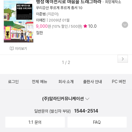
행정 에이전시로 마음을 드래그하라
-
희망제작소
우리강산 푸르게 푸르게 총서 10
이준범
(지은이)
이매진
|
2009년 01월
9,000
10.0
원 (10% 할인 / 500원)
절판
미리보기
1 / 2
로그인
전체 메뉴
회사 소개
출판사 안내
PC 버전
(주)알라딘커뮤니케이션
1544-2514
일반문의 (발신자 부담)
1:1 문의
FAQ