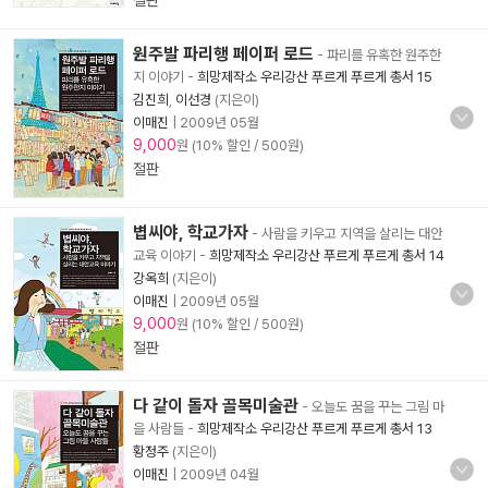
절판
원주발 파리행 페이퍼 로드
- 파리를 유혹한 원주한
지 이야기
-
희망제작소 우리강산 푸르게 푸르게 총서 15
김진희
,
이선경
(지은이)
이매진
|
2009년 05월
9,000
원 (10% 할인 / 500원)
절판
볍씨야, 학교가자
- 사람을 키우고 지역을 살리는 대안
교육 이야기
-
희망제작소 우리강산 푸르게 푸르게 총서 14
강옥희
(지은이)
이매진
|
2009년 05월
9,000
원 (10% 할인 / 500원)
절판
다 같이 돌자 골목미술관
- 오늘도 꿈을 꾸는 그림 마
을 사람들
-
희망제작소 우리강산 푸르게 푸르게 총서 13
황정주
(지은이)
이매진
|
2009년 04월