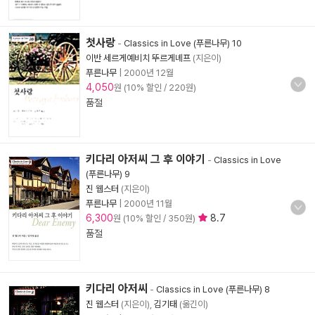
첫사랑
-
Classics in Love (푸른나무) 10
이반 세르게예비치 뚜르게녜프
(지은이)
푸른나무
|
2000년 12월
4,050
원 (10% 할인 / 220원)
품절
키다리 아저씨 그 후 이야기
-
Classics in Love
(푸른나무) 9
진 웹스터
(지은이)
푸른나무
|
2000년 11월
6,300
8.7
원 (10% 할인 / 350원)
품절
키다리 아저씨
-
Classics in Love (푸른나무) 8
진 웹스터
(지은이),
김기태
(옮긴이)