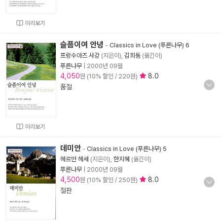
미리보기
슬픔이여 안녕
-
Classics in Love (푸른나무) 6
프랑수아즈 사강
(지은이),
김희동
(옮긴이)
푸른나무
|
2000년 09월
4,050
8.0
원 (10% 할인 / 220원)
품절
미리보기
데미안
-
Classics in Love (푸른나무) 5
헤르만 헤세
(지은이),
한지혜
(옮긴이)
푸른나무
|
2000년 09월
4,500
8.0
원 (10% 할인 / 250원)
절판