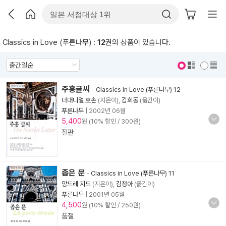
Classics in Love (푸른나무) :
12
권의 상품이 있습니다.
표지 보기
표지 안보기
주홍글씨
-
Classics in Love (푸른나무) 12
너대니얼 호손
(지은이),
김희동
(옮긴이)
푸른나무
|
2002년 06월
5,400
원 (10% 할인 / 300원)
절판
좁은 문
-
Classics in Love (푸른나무) 11
앙드레 지드
(지은이),
김정아
(옮긴이)
푸른나무
|
2001년 05월
4,500
원 (10% 할인 / 250원)
품절