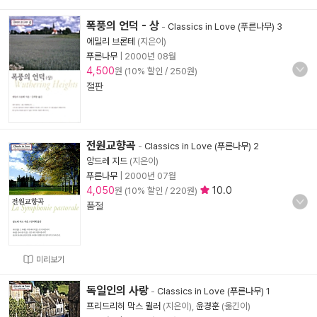
폭풍의 언덕 - 상
-
Classics in Love (푸른나무) 3
에밀리 브론테
(지은이)
푸른나무
|
2000년 08월
4,500
원 (10% 할인 / 250원)
절판
전원교향곡
-
Classics in Love (푸른나무) 2
앙드레 지드
(지은이)
푸른나무
|
2000년 07월
4,050
10.0
원 (10% 할인 / 220원)
품절
미리보기
독일인의 사랑
-
Classics in Love (푸른나무) 1
프리드리히 막스 뮐러
(지은이),
윤경훈
(옮긴이)