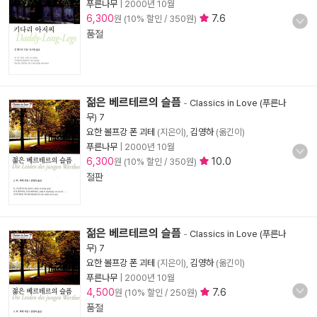
푸른나무
|
2000년 10월
6,300
7.6
원 (10% 할인 / 350원)
품절
젊은 베르테르의 슬픔
-
Classics in Love (푸른나
무) 7
요한 볼프강 폰 괴테
(지은이),
김영하
(옮긴이)
푸른나무
|
2000년 10월
6,300
10.0
원 (10% 할인 / 350원)
절판
젊은 베르테르의 슬픔
-
Classics in Love (푸른나
무) 7
요한 볼프강 폰 괴테
(지은이),
김영하
(옮긴이)
푸른나무
|
2000년 10월
4,500
7.6
원 (10% 할인 / 250원)
품절