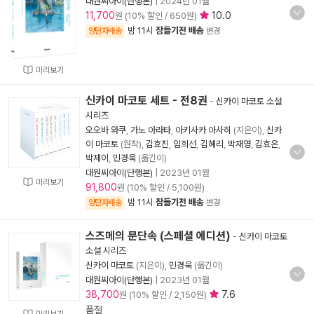
대원씨아이(단행본)
|
2024년 01월
11,700
10.0
원 (10% 할인 / 650원)
밤 11시
잠들기전 배송
양탄자배송
변경
미리보기
신카이 마코토 세트 - 전8권
-
신카이 마코토 소설
시리즈
오오바 와쿠
,
가노 아라타
,
아키사카 아사히
(지은이),
신카
이 마코토
(원작),
김효진
,
임희선
,
김혜리
,
박재영
,
김효은
,
박제이
,
민경욱
(옮긴이)
대원씨아이(단행본)
|
2023년 01월
미리보기
91,800
원 (10% 할인 / 5,100원)
밤 11시
잠들기전 배송
양탄자배송
변경
스즈메의 문단속 (스페셜 에디션)
-
신카이 마코토
소설 시리즈
신카이 마코토
(지은이),
민경욱
(옮긴이)
대원씨아이(단행본)
|
2023년 01월
38,700
7.6
원 (10% 할인 / 2,150원)
품절