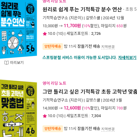
영어 리딩 노트
원리로 쉽게 푸는 기적특강 분수 연산
- 초등 
기적학습연구소
(지은이) |
길벗스쿨
| 2024년 12월
11,700원
13,000
원 →
(
할인), 마일리지
원
10%
650
10.0
(
10
) | 세일즈포인트 :
2,726
밤 11시
잠들기전 배송
양탄자배송
지역변경
스프링분철 서비스 이용이 가능한 도서입니다.
자세히보기
미리보기
영어 리딩 노트
그만 틀리고 싶은 기적특강 초등 고학년 맞
기적학습연구소
(지은이) |
길벗스쿨
| 2024년 3월
12,600원
14,000
원 →
(
할인), 마일리지
원
10%
700
10.0
(
10
) | 세일즈포인트 :
7,304
밤 11시
잠들기전 배송
양탄자배송
지역변경