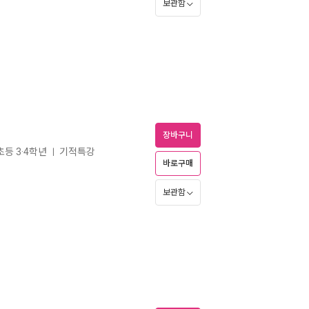
보관함
장바구니
초등 3·4학년
기적특강
ㅣ
바로구매
보관함