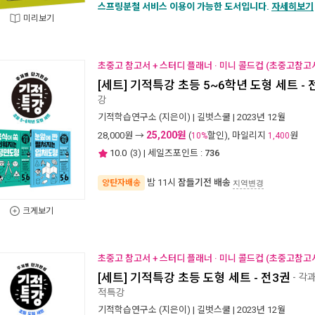
스프링분철 서비스 이용이 가능한 도서입니다.
자세히보기
미리보기
초중고 참고서 + 스터디 플래너 · 미니 콜드컵 (초중고참고서
[세트] 기적특강 초등 5~6학년 도형 세트 - 
강
기적학습연구소
(지은이) |
길벗스쿨
| 2023년 12월
25,200원
28,000
원 →
(
할인), 마일리지
원
10%
1,400
10.0
(
3
) | 세일즈포인트 :
736
밤 11시
잠들기전 배송
양탄자배송
지역변경
크게보기
초중고 참고서 + 스터디 플래너 · 미니 콜드컵 (초중고참고서
[세트] 기적특강 초등 도형 세트 - 전3권
- 각
적특강
기적학습연구소
(지은이) |
길벗스쿨
| 2023년 12월