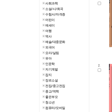
사회과학
소설/시/희곡
수험서/자격증
어린이
에세이
여행
역사
예술/대중문화
외국어
요리/살림
유아
인문학
2.
자기계발
잡지
장르소설
전집/중고전집
종교/역학
좋은부모
청소년
컴퓨터/모바일