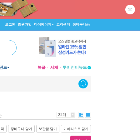
로그인
회원가입
마이페이지
고객센터
장바구니
(0)
펀드
북플
서재
투비컨티뉴드
창작플랫폼
투비컨티뉴드
25개
순
선택
장바구니 담기
보관함 담기
마이리스트 담기