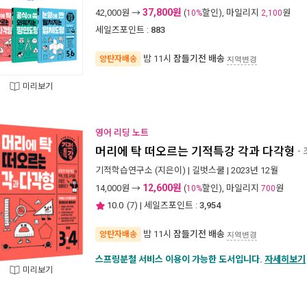
37,800원
42,000
원 →
(
할인), 마일리지
원
10%
2,100
세일즈포인트 :
883
밤 11시
잠들기전 배송
양탄자배송
지역변경
미리보기
영어 리딩 노트
머리에 탁 떠오르는 기적특강 각과 다각형
- 
기적학습연구소
(지은이) |
길벗스쿨
| 2023년 12월
12,600원
14,000
원 →
(
할인), 마일리지
원
10%
700
10.0
(
7
) | 세일즈포인트 :
3,954
밤 11시
잠들기전 배송
양탄자배송
지역변경
스프링분철 서비스 이용이 가능한 도서입니다.
자세히보기
미리보기