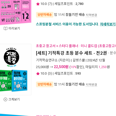
10.0
(
7
) | 세일즈포인트 :
2,780
밤 11시
잠들기전 배송
양탄자배송
지역변경
스프링분철 서비스 이용이 가능한 도서입니다.
자세히보기
미리보기
초중고 참고서 + 스터디 플래너 · 미니 콜드컵 (초중고참고서
[세트] 기적특강 초등 분수 세트 - 전2권
- 분
기적학습연구소
(지은이) |
길벗스쿨
| 2024년 12월
22,500원
25,000
원 →
(
할인), 마일리지
원
10%
1,250
10.0
(
3
) | 세일즈포인트 :
593
밤 11시
잠들기전 배송
양탄자배송
지역변경
크게보기