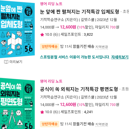
영어 리딩 노트
눈 앞에 짠 펼쳐지는 기적특강 입체도형
- 초
기적학습연구소
(지은이) |
길벗스쿨
| 2023년 12월
12,600원
14,000
원 →
(
할인), 마일리지
원
10%
700
10.0
(
6
) | 세일즈포인트 :
3,822
밤 11시
잠들기전 배송
양탄자배송
지역변경
스프링분철 서비스 이용이 가능한 도서입니다.
자세히보기
미리보기
영어 리딩 노트
공식이 쏙 외워지는 기적특강 평면도형
- 초등
기적학습연구소
(지은이) |
길벗스쿨
| 2023년 12월
12,600원
14,000
원 →
(
할인), 마일리지
원
10%
700
10.0
(
6
) | 세일즈포인트 :
4,241
밤 11시
잠들기전 배송
양탄자배송
지역변경