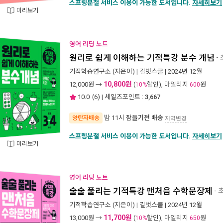
스프링분철 서비스 이용이 가능한 도서입니다.
자세히보기
미리보기
영어 리딩 노트
원리로 쉽게 이해하는 기적특강 분수 개념
- 
기적학습연구소
(지은이) |
길벗스쿨
| 2024년 12월
10,800원
12,000
원 →
(
할인), 마일리지
원
10%
600
10.0
(
6
) | 세일즈포인트 :
3,667
밤 11시
잠들기전 배송
양탄자배송
지역변경
스프링분철 서비스 이용이 가능한 도서입니다.
자세히보기
미리보기
영어 리딩 노트
술술 풀리는 기적특강 맨처음 수학문장제
- 
기적학습연구소
(지은이) |
길벗스쿨
| 2024년 12월
11,700원
13,000
원 →
(
할인), 마일리지
원
10%
650