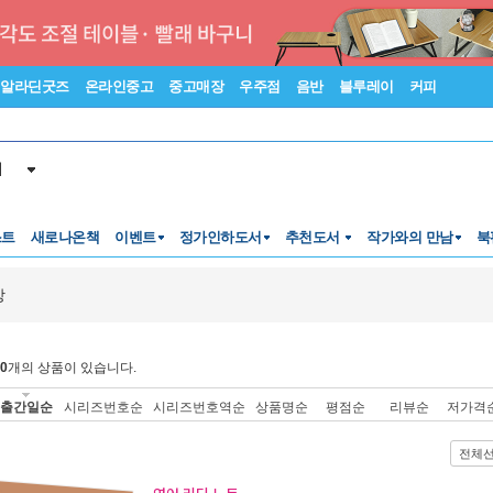
알라딘굿즈
온라인중고
중고매장
우주점
음반
블루레이
커피
서
스트
새로나온책
이벤트
정가인하도서
추천도서
작가와의 만남
북
강
0
개의 상품이 있습니다.
출간일순
시리즈번호순
시리즈번호역순
상품명순
평점순
리뷰순
저가격
전체