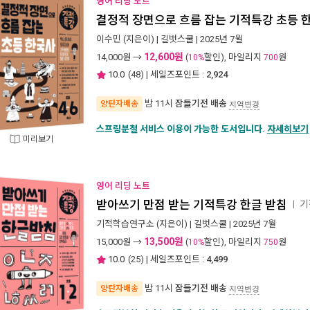
영어 리딩 노트
결정적 장면으로 흐름 잡는 기적특강 초등 
이수민
(지은이) |
길벗스쿨
| 2025년 7월
12,600원
14,000
원 →
(
할인), 마일리지
원
10%
700
10.0
(
48
) | 세일즈포인트 :
2,924
밤 11시
잠들기전 배송
양탄자배송
지역변경
스프링분철 서비스 이용이 가능한 도서입니다.
자세히보기
미리보기
영어 리딩 노트
받아쓰기 만점 받는 기적특강 한글 받침
기
ㅣ
기적학습연구소
(지은이) |
길벗스쿨
| 2025년 7월
13,500원
15,000
원 →
(
할인), 마일리지
원
10%
750
10.0
(
25
) | 세일즈포인트 :
4,499
밤 11시
잠들기전 배송
양탄자배송
지역변경