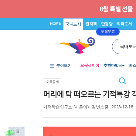
HOME
전자책
만권당
외국도서
국내도서
첫달무료
국내도
분야보기
오뒷세이아
추천마법사
베
소득공제
머리에 탁 떠오르는 기적특강 
기적학습연구소
(지은이)
길벗스쿨
2023-12-18