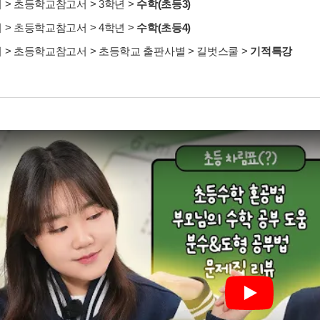
서
>
초등학교참고서
>
3학년
>
수학(초등3)
서
>
초등학교참고서
>
4학년
>
수학(초등4)
서
>
초등학교참고서
>
초등학교 출판사별
>
길벗스쿨
>
기적특강
Play