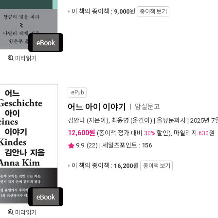
이 책의 종이책 :
9,000
원
종이책 보기
미리읽기
ePub
어느 아이 이야기
암실문고
ㅣ
김안나
(지은이),
최윤영
(옮긴이) |
을유문화사
| 2025년 7
12,600원
(종이책 정가 대비
할인), 마일리지
원
30%
630
9.9
(
22
) | 세일즈포인트 :
156
이 책의 종이책 :
16,200
원
종이책 보기
미리읽기