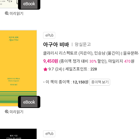
미리읽기
ePub
아구아 비바
암실문고
ㅣ
클라리시 리스펙토르
(지은이),
민승남
(옮긴이) |
을유문화
9,450원
(종이책 정가 대비
할인), 마일리지
원
30%
470
9.7
(
24
) | 세일즈포인트 :
228
이 책의 종이책 :
12,150
원
종이책 보기
미리읽기
ePub