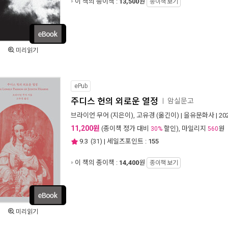
이 책의 종이책 :
13,500
원
종이책 보기
미리읽기
ePub
주디스 헌의 외로운 열정
암실문고
ㅣ
브라이언 무어
(지은이),
고유경
(옮긴이) |
을유문화사
| 2
11,200원
(종이책 정가 대비
할인), 마일리지
원
30%
560
9.3
(
31
) | 세일즈포인트 :
155
이 책의 종이책 :
14,400
원
종이책 보기
미리읽기