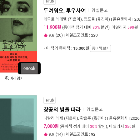
ePub
두려워요, 투우사여
암실문고
ㅣ
페드로 레메벨
(지은이),
임도울
(옮긴이) |
을유문화사
| 2
11,900원
(종이책 정가 대비
할인), 마일리지
원
30%
590
9.8
(
20
) | 세일즈포인트 :
220
이 책의 종이책 :
15,300
원
종이책 보기
미리읽기
ePub
창공의 빛을 따라
암실문고
ㅣ
나탈리 레제
(지은이),
황은주
(옮긴이) |
을유문화사
| 202
7,000원
(종이책 정가 대비
할인), 마일리지
원
30%
350
9.9
(
14
) | 세일즈포인트 :
92