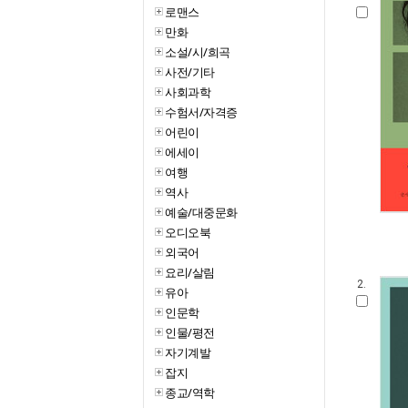
로맨스
만화
소설/시/희곡
사전/기타
사회과학
수험서/자격증
어린이
에세이
여행
역사
예술/대중문화
오디오북
외국어
요리/살림
2.
유아
인문학
인물/평전
자기계발
잡지
종교/역학