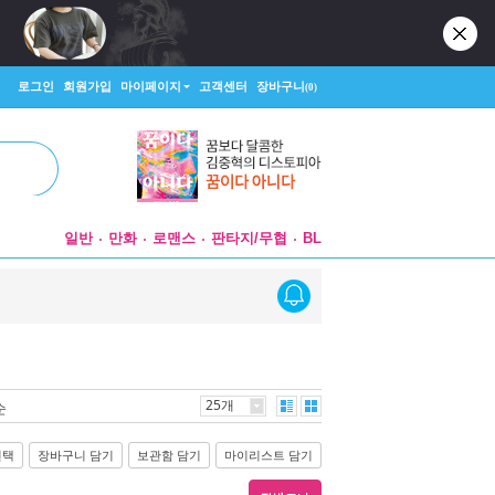
로그인
회원가입
마이페이지
고객센터
장바구니
(0)
일반
만화
로맨스
판타지/무협
BL
25개
순
선택
장바구니 담기
보관함 담기
마이리스트 담기