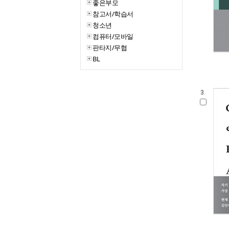
좋은부모
참고서/학습서
청소년
컴퓨터/모바일
판타지/무협
BL
3.