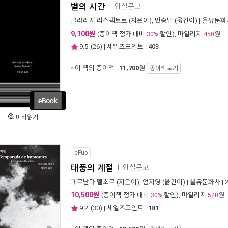
별의 시간
암실문고
ㅣ
클라리시 리스펙토르
(지은이),
민승남
(옮긴이) |
을유문화
9,100원
(종이책 정가 대비
할인), 마일리지
원
30%
450
9.5
(
26
) | 세일즈포인트 :
403
이 책의 종이책 :
11,700
원
종이책 보기
미리읽기
ePub
태풍의 계절
암실문고
ㅣ
페르난다 멜초르
(지은이),
엄지영
(옮긴이) |
을유문화사
| 
10,500원
(종이책 정가 대비
할인), 마일리지
원
30%
520
9.2
(
30
) | 세일즈포인트 :
181