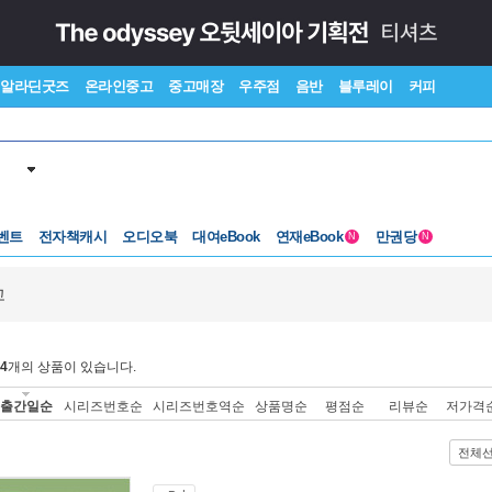
알라딘굿즈
온라인중고
중고매장
우주점
음반
블루레이
커피
벤트
전자책캐시
오디오북
대여eBook
연재eBook
만권당
N
N
고
4
개의 상품이 있습니다.
출간일순
시리즈번호순
시리즈번호역순
상품명순
평점순
리뷰순
저가격
전체