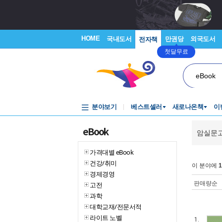
HOME
국내도서
만권당
외국도서
전자책
첫달무료
eBook
분야보기
베스트셀러
새로나온책
이
eBook
암실문
가격대별 eBook
건강/취미
이 분야에
1
경제경영
판매량순
고전
과학
대학교재/전문서적
라이트 노벨
1.