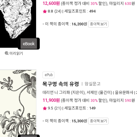
12,600원
(종이책 정가 대비
할인), 마일리지
원
30%
630
8.8
(
24
) | 세일즈포인트 :
494
이 책의 종이책 :
16,200
원
종이책 보기
미리읽기
ePub
목구멍 속의 유령
암실문고
ㅣ
데리언 니 그리파
(지은이),
서제인
(옮긴이) |
을유문화사
|
11,900원
(종이책 정가 대비
할인), 마일리지
원
30%
590
9.5
(
21
) | 세일즈포인트 :
149
이 책의 종이책 :
15,300
원
종이책 보기