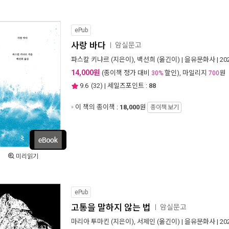
ePub
사랑 바다
암실문고
ㅣ
파스칼 키냐르
(지은이),
백선희
(옮긴이) |
을유문화사
| 2
14,000원
(종이책 정가 대비
할인), 마일리지
원
30%
700
9.6
(
32
) | 세일즈포인트 :
88
이 책의 종이책 :
18,000
원
종이책 보기
미리읽기
ePub
고통을 말하지 않는 법
암실문고
ㅣ
마리아 투마킨
(지은이),
서제인
(옮긴이) |
을유문화사
| 2