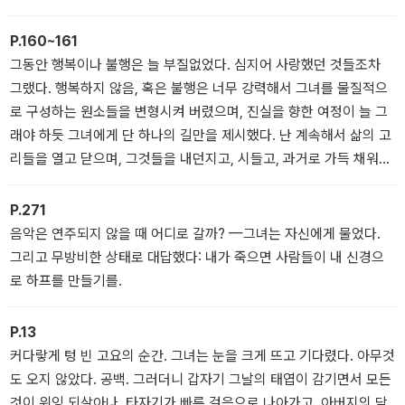
게-빠르게 빨아들인 모래는 아무 일 없었던 양 시치미 떼고 제자리에
가만 앉아 있었다. 그녀는 물에 얼굴을 적셨고, 비어 버린, 짭짤한 손
P.160~161
바닥을 혀로 핥았다. 소금기와 햇빛은 여기저기서 반짝이는 작은 화
그동안 행복이나 불행은 늘 부질없었다. 심지어 사랑했던 것들조차
살들로 다시 태어났고, 그녀를 찔렀고, 젖은 얼굴의 살갗을 팽팽하게
그랬다. 행복하지 않음, 혹은 불행은 너무 강력해서 그녀를 물질적으
당겼다. 커져 가는 행복이 공기 자루 같은 목구멍에 쌓였다. 하지만 이
로 구성하는 원소들을 변형시켜 버렸으며, 진실을 향한 여정이 늘 그
번에는 웃고 싶은 욕구가 들지 않는, 엄숙한 행복이었다. 거의 울어야
래야 하듯 그녀에게 단 하나의 길만을 제시했다. 난 계속해서 삶의 고
만 하는, 오 제발, 그런 행복이었다. 그 생각은 천천히 다가왔다. 대담
리들을 열고 닫으며, 그것들을 내던지고, 시들고, 과거로 가득 채워진
하게, 지금까지처럼 회색빛과 눈물을 통해서가 아니라, 태양 아래 흰
채, 새로 시작한다. 그것들은 어째서 하나의 덩어리로 합쳐져 인생의
모래밭처럼 알몸으로, 소리 없이.
바닥짐이 되어 주지 않고 저렇게 각자 외따로 존재하고 있을까? 그것
P.271
들은 각자인 채로도 너무 온전했다. 하나하나의 순간들은 너무도 강
음악은 연주되지 않을 때 어디로 갈까? —그녀는 자신에게 물었다.
렬했고, 붉었고, 단단히 응축되어 있어서 존재하기 위해 과거나 미래
그리고 무방비한 상태로 대답했다: 내가 죽으면 사람들이 내 신경으
를 필요로 하지 않았다. 그것들은 경험에 속하지 않는 지식을 가져다
로 하프를 만들기를.
주었다 — 지각이라기보다는 감각에 가까운 직접적인 지식. 거기서
발견되는 진실은 너무도 진실해서, 그것을 받아들이는 사람이 아니라
P.13
그것을 유발한 사실 안에서만 존재했다. 너무도 진실하고, 너무도 치
커다랗게 텅 빈 고요의 순간. 그녀는 눈을 크게 뜨고 기다렸다. 아무것
명적이어서 자신의 모체 주위를 공전하기만 하는 것이다. 삶의 한 순
도 오지 않았다. 공백. 그러더니 갑자기 그날의 태엽이 감기면서 모든
간이 끝나면 그에 상응하는 진실 또한 고갈된다. 나는 진실을 직접 만
것이 위잉 되살아나, 타자기가 빠른 걸음으로 나아가고, 아버지의 담