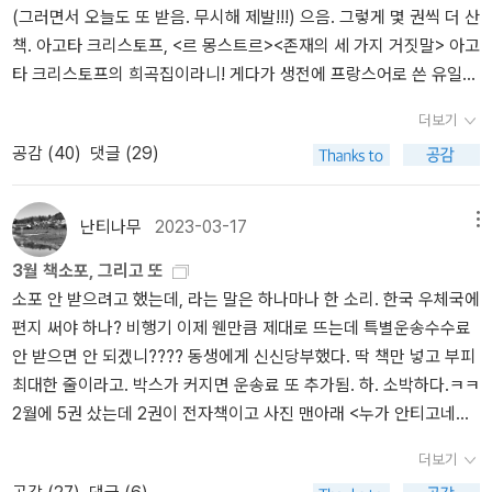
(그러면서 오늘도 또 받음. 무시해 제발!!!) 으음. 그렇게 몇 권씩 더 산
을 번역가 신유진이 번역한 무수한 책들의 문장에서도 발견하게 될
책. 아고타 크리스토프, <르 몽스트르><존재의 세 가지 거짓말> 아고
것이다. 누군가는 보이지 않는 것들을 보고자 노력하고 무수히 투철
타 크리스토프의 희곡집이라니! 게다가 생전에 프랑스어로 쓴 유일한
하게 사력을 다한다는 것을 보여준다. ​​이 책을 추천하는 글에서도 시
희곡집이라니! 이런 놀라운 책이, 북펀딩으로 출간되었던데, 펀딩하
인 장헤령의 의중은 숨김없이 드러난다. 수난은 봉헌의 다른 이름이
더보기
는 걸 알았더라면 바로 참여했을 것이다. 그런데 뒤늦게 골드문트님
고, 전달은 구원의 다른 이름이라고 말하면서 이 책의 작가가 백지와
공감 (
40
)
댓글 (29)
리뷰로 이 책이 나온 것을 알게 되었고 그렇게 늦게(?) 부랴부랴 이
구두점으로 집필한 글들에서 이 세상 버려진 모든 여자를 보았다는
책을 구매. 골드문트님에게 땡투했던 것 같은데 잘 받으셨는지. 아고
시인 장혜령의 글에도 깊은 호흡을 하게 된다. 도살될 구제역의 짐승
타 크리스토프 작품집이기도 하지만 만듦새가 예뻐서 무조건 소장각.
들과 고기를 먹는 사람들과 착한 가격과 착한 여자와 착한 사람들이
난티나무
2023-03-17
메뉴
클라리시 리스펙토르, <야생의 심장 가까이>클라리시 리스펙토르 책
무엇을 의미하는지도 시인은 날카로운 시선으로 한국 사회를 직시한
3월 책소포, 그리고 또
은 <달걀과 닭>, <G.H.에 따른 수난> 두 권 사두고 몇 편 읽다가 난해
다. ​​예쁜 것이 착한 것인지, 과식하고 과소비하는 것이 착한 것인지,
소포 안 받으려고 했는데, 라는 말은 하나마나 한 소리. 한국 우체국에
해서 이렇게 집중 못하면서 읽으면 안 돼! 하고 덮어두고는 아직까지
싼 가격이 착한 것인지도 질문하도록 이끈다. 의심조차도 하지 않고
편지 써야 하나? 비행기 이제 웬만큼 제대로 뜨는데 특별운송수수료
완독 못한 책. 그래서 을유의 암실문고에서 클라리시 리스펙토르 작
자본주의의 흐름과 언론과 광고, 텔레비전에 멍청하게 눈을 고정한다
안 받으면 안 되겠니???? 동생에게 신신당부했다. 딱 책만 넣고 부피
품이 계속 나와도 저 두 책부터 읽고 사자, 했는데 결국 이렇게 사고
면 어떤 결과를 초래하는지도 인지시킨다. 추구하는 것이 무엇인지는
최대한 줄이라고. 박스가 커지면 운송료 또 추가됨. 하. 소박하다.ㅋㅋ
말았네. 최근에도 새로 나왔더라. 색깔 조합 무엇. 3권 나란히 놓으면
짧은 글을 통해서도 충분히 전해지면서 이 책을 추천한 이유와 삶의
2월에 5권 샀는데 2권이 전자책이고 사진 맨아래 <누가 안티고네를
빨강 검정 노랑이야! >_< 이러다 리스펙토르 책 모두 갖추게 될 듯(안
결과 영혼의 향기가 전해지기 시작한다. '저널리즘이 말해주는 현실.
두려워하는가>는 3월 1일에 사서 3월 구매목록에 들어감. 책들 휘리
읽어서 못 팔아서)?! 마르셀 프루스트, <잃어버린 시간을 찾아서 11>
벌거벗겨져 초라한 현실. 현실이라 강요되는 현실. 우리가 믿게 되었
더보기
릭 펼쳐보다가 그만 깜놀하고 말았다. <미디어의 이해> 이러기예요?
헐 어쩌다 보니 11권까지 마련. 이제 10권 딱 하나 남았다. 10권까지
으므로 현실이 되고만 현실. 이 현실이 세계인가?' (12쪽) 시인 장혜