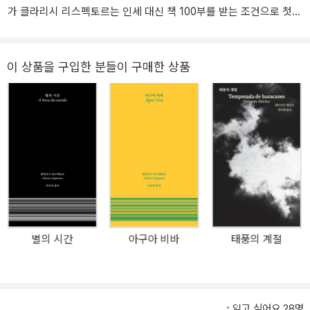
가 클라리시 리스펙토르는 인세 대신 책 100부를 받는 조건으로 첫
장편 소설 『야생의 심장 가까이』를 출간했다. 이듬해 이 소설은 브라
질 문학계를 완전히 뒤흔들었고, 그해 최고의 데뷔 작품에 주어지는
그라샤 아랑냐상을 수상했다. 문학계 인사들은 그녀에게 ‘허리케인’이
이 상품을 구입한 분들이 구매한 상품
라는 별명을 붙였다. 이 작품이 충격을 안겨 준 것은 전례를 찾기 어려
울 만큼 과감한 천재성 때문이었다. 심지어 막 작품을 탈고한 리스펙
토르 본인도 이 작품이 소설이 아니라 메모 뭉치에 불과할지도 모른
다고 의심했을 정도였다. 그러나 당시 그녀의 연인이었던 작가 루시
우 카르도주는 ‘이것은 새로운 문학’이라며 그녀를 간신히 설득했고,
제임스 조이스가 쓴 『젊은 예술가의 초상』 속 한 구절을 이 작품의 제
목으로 제안하기도 했다. 몇몇 비평가들은 버지니아 울프를 언급하기
도 했다. 그러나 리스펙토르는 그때까지 조이스와 울프를 읽은 적이
없었다고 말했고, 자신의 스타일은 정밀한 무의식 속에서 만들어졌다
별의 시간
아구아 비바
태풍의 계절
고 대답했다. 이후 사람들은 이 놀라운 데뷔작에서 더 많은 작가들의
흔적을 읽어 냈다. 페르난두 페소아, 프란츠 카프카, 헤르만 헤세…….
그 총합이 바로 이 작품의 정수였다. 하지만 『야생의 심장 가까이』는
단순한 모자이크가 아니라 서로 다른 곳에서 모은 것들을 모두 녹이
읽고 싶어요 28명