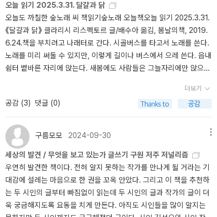
오늘 읽기 2025.3.31. 달걀과 닭
까? - P107 나는 계속해서 조용히 숨을 쉬었고, 내 몸은 공중에 따스
오늘도 까칠한 숲노래 씨 책읽기숲노래 오늘책오늘 읽기 2025.3.31.
하고 반투명한 웅웅거림으로 남은 마지막 소리 속에서 여전히 진동하
《달걀과 닭》 클라리시 리스펙토르 글/배수아 옮김, 봄날의책, 2019.
고 있었다. 그 순간은 너무 완벽해서, 나는 두렵지 않았고 무언가에 감
6.24.책을 부치려고 나래터로 간다. 시골버스를 타고서 노래를 쓴다.
사하지도 않았으며, 신이라는 관념에 이끌리지도 않았다. 나는 이
노래를 미리 써둘 수 있지만, 이렇게 길이나 버스에서 으레 쓴다. 읍내
제 죽고 싶다고, 내 안에서 해방된, 고통 이상의 무언가가 외쳤
쉼터 볕바른 자리에 앉는다. 새봄에도 사람들은 그늘자리에만 앉으면
다. 이 다음에 이어질 순간은 더 낮고 공허할 터였다.나는 위로 오르
서 “아직 춥다”고 옷을 껴입는다. 걸으면서 책을 읽는다. 요새는 짬내
고 싶었으니, 오직 하나의 끝과도 같은 죽음만이 내리막 없는 절정
더보기
어 책을 펴지 않는 이웃이 훨씬 많다만, 손전화로 그림(유튜브)만 들
을 안겨 줄 터였다. 주위의 사람들이 일어나 움직이고 있었다. 나는 일
공감 (
3
)
댓글 (0)
여다보는 사람이 늘더라도, “이런 나라는 안 아름답다”고 느끼는 사
어나서, 연약하고 창백한 모습으로, 출구로 걸어갔다.- P112
람부터 천천히 거닐며 종이책을 읽을 노릇이라고 느낀다. 지난 1995
년에도, 1985년에도, 책을 읽는 사람은 적었다. 아직 안 읽는 사람을
구름모모
2024-09-30
메뉴
억지로 잡아끌기보다는, 꾸준히 읽는 사람 스스로 품을 넓혀서 온갖
세상의 발견 / 무엇을 보고 있는가 글쓰기 구원 저주 저널리즘
목소리와 여러 삶자락을 아우르는 마음으로 나아가면, 이때에 천천히
우연히 발견한 책이다. 전혀 알지 못하는 작가를 만나게 될 거라는 기
아름나라로 돌아설 만하지 싶다. 《달걀과 닭》은 어떤 줄거리와 터전
대감에 설레는 마음으로 한 권을 꼬옥 안았다. 그리고 이 책을 추천하
을 들려주고 싶은 책일는지 곱씹어 본다. 누구한테 얼마나 읽으라 할
는 두 시인의 글부터 빠짐없이 읽는데 두 시인의 글과 작가의 글이 더
수 있을는지 생각해 본다. 뜻이 깊으면 널리 읽어야 할까. 어느 켠에
욱 궁금해지도록 요동을 치게 만든다. 아직도 시인들을 많이 알지는
서서 어느 목청을 내면 훌륭하다고 여겨야 할까. 벼슬꾼(시장·군수·구