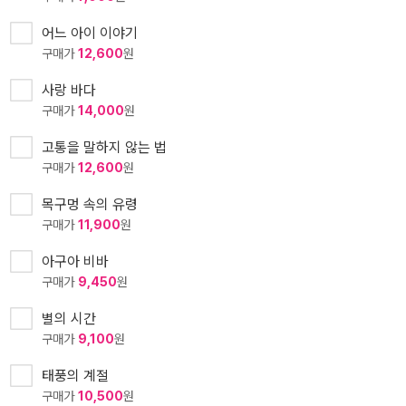
어느 아이 이야기
구매가
12,600
원
사랑 바다
구매가
14,000
원
고통을 말하지 않는 법
구매가
12,600
원
목구멍 속의 유령
구매가
11,900
원
아구아 비바
구매가
9,450
원
별의 시간
구매가
9,100
원
태풍의 계절
구매가
10,500
원