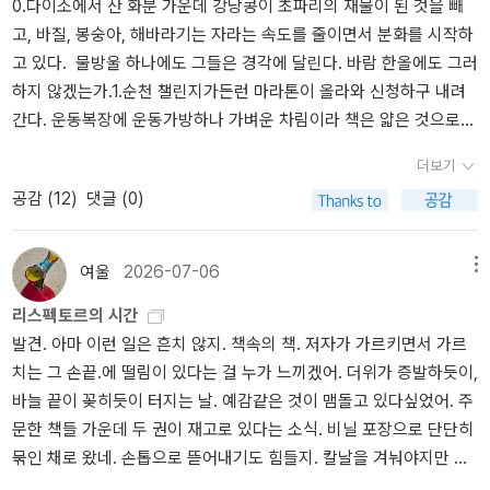
0.다이소에서 산 화분 가운데 강낭콩이 초파리의 재물이 된 것을 빼
속해서 삶의 고리들을 열고 닫으며, 그것들을 내던지고, 시들고, 과거
고, 바질, 봉숭아, 해바라기는 자라는 속도를 줄이면서 분화를 시작하
로 가득 채워진 채, 새로 시작한다. 그것들은 어째서 하나의 덩어리로
고 있다. 물방울 하나에도 그들은 경각에 달린다. 바람 한올에도 그러
합쳐져 인생의 바닥짐이 되어 주지 않고 저렇게 각자 외따로 존재하
하지 않겠는가.1.순천 챌린지가든런 마라톤이 올라와 신청하구 내려
고 있을까? 그것들은 각자인 채로도 너무 온전했다. 하나하나의 순간
간다. 운동복장에 운동가방하나 가벼운 차림이라 책은 얇은 것으로
들은 너무도 강렬했고, 붉었고, 단단히 응축되어 있어서 존재하기 위
챙긴다. 일본인 한자에 대한 책과 <리스펙토르의 시간> 두 권이다. 4
해 과거나 미래를 필요로 하지 않았다. - 160- 나는 무언가를 조용히
더보기
시간이 걸리는 시외버스. 중간 휴게소도 들르고 옆자리 손님이 호두
극복한다...... - 2782023. jun.#야생의심장가까이 #클라리시리스팩
공감 (
12
)
댓글 (0)
과자도 건넨다. 기다리다 내리고 또 가고 그렇게 도착한 시간이 저녁
토르
8시반이다. 숙소에 들르기는 애매한 시간, 아랫장 야시장에 들러 요
기를 할 생각이다. 육전 명태살전 부추전까지 오랫만에 폭식이다. 그
여울
2026-07-06
메뉴
렇게 배를 채우는데 묵을 숙소에서 연락도 온다. 게스트하우스에 숙
리스펙토르의 시간
소를 배정받고 잠들기 전 엘렌 식수를 읽기 시작한다. 뜸을 무척 오래
발견. 아마 이런 일은 흔치 않지. 책속의 책. 저자가 가르키면서 가르
들인 일이기도 하다. 말그대로일까? 과연 믿을 만한가? 하지만 만약
치는 그 손끝.에 떨림이 있다는 걸 누가 느끼겠어. 더위가 증발하듯이,
이 책을 나눌 시공간이 없다면, 어쩌면 정작 리스펙토르에 대해 많은
바늘 끝이 꽂히듯이 터지는 날. 예감같은 것이 맴돌고 있다싶었어. 주
것을 놓칠 수밖에 없었겠다는 느낌도 든다. 말을 하면 말이 날아갈 것
문한 책들 가운데 두 권이 재고로 있다는 소식. 비닐 포장으로 단단히
같아. 한 작가에 대한 조심스러움은 서두부터 애지중지 좌불안석이
묶인 채로 왔네. 손톱으로 뜯어내기도 힘들지. 칼날을 겨눠야지만 된
다. 이렇게 세 편 가운데 한편을 읽어내고 잠을 청한다. 새벽 대회장으
다는 걸. 여름은 여름같아야지. 새로운 열음이 되어야지.두 권을 펼쳐
로 가면서 늘 찾는 순천의 아름다움에 재삼 놀란다. 삼 사백 명 정도의