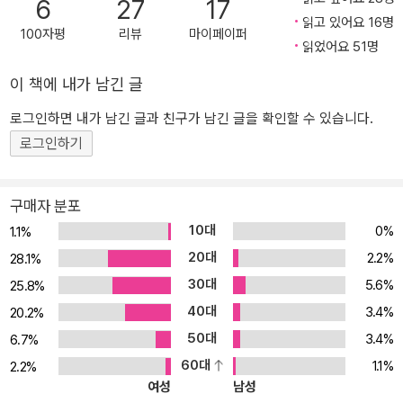
6
27
17
는 용광로였다. 재료들이 불타고 녹으면서 피워 내는 빛과 열이 이 작
읽고 있어요 16명
품의 진정한 형태였다. 리스펙토르를 번역하면서 ‘빛에 피폭’되었다고
100자평
리뷰
마이페이퍼
읽었어요 51명
말한 배수아 작가의 후기는 이 작가만의 특별한 매력을 정확히 표현
한 것이다. 실제로 『야생의 심장 가까이』의 논리적 도약과 시적 묘사,
이 책에 내가 남긴 글
성경 속 서신처럼 응축된 선언 등은 유럽 모더니즘 문학보다 강렬하
로그인하면 내가 남긴 글과 친구가 남긴 글을 확인할 수 있습니다.
고 과감하다. 작품 속 사고의 궤적은 의식의 흐름을 극한까지 끌어올
로그인하기
린 작품들만큼 위태로운 커브를 그리고, 리스펙토르의 비유는 우리가
알던 단어들을 생경한 방식으로 충돌시킨다. 마치 화려한 원색으로
가득한 꿈 또는 무의식 속으로 위험하리만치 빠르게 빠져드는 듯하
구매자 분포
다. 특히 다른 작품에 비해 유독 이미지를 통한 비유를 많이 사용한
10대
0%
1.1%
『야생의 심장 가까이』는 리스펙토르가 남긴 가장 감각적인 작업이라
20대
2.2%
28.1%
할 수 있다. 리스펙토르의 시작이자 모든 것 한편, 『야생의 심장 가까
30대
5.6%
25.8%
이』는 리스펙토르의 작법과 세계관을 조망할 수 있는 작품이기도 하
40대
3.4%
다. 이후의 작품들이 틔우게 될 씨앗이 모두 담겨 있기 때문이다. 이
20.2%
작품 속에는 리스펙토르 특유의 전개 방식, 즉 안온함 속에서도 불안
50대
3.4%
6.7%
의 징후를 찾아내는 천부적인 감각과 그 불안 속에서 홀연히 시작되
60대
1.1%
2.2%
는 철학적 독백, 또 그렇게 달라진 인식 속에서 새로운 모습으로 피어
여성
남성