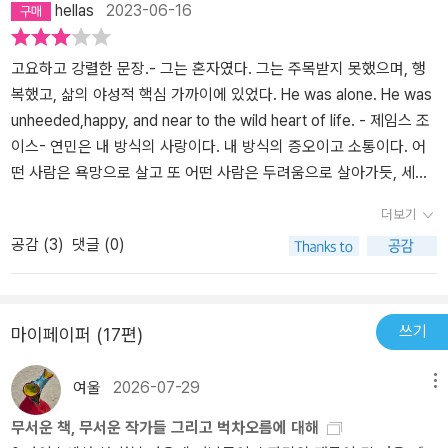
hellas
2023-06-16
고요하고 강렬한 문장.- 그는 혼자였다. 그는 주목받지 못했으며, 행
복했고, 삶의 야성적 핵심 가까이에 있었다. He was alone. He was
unheeded,happy, and near to the wild heart of life. - 제임스 조
이스- 연민은 내 방식의 사랑이다. 내 방식의 증오이고 소통이다. 어
떤 사람은 욕망으로 살고 또 어떤 사람은 두려움으로 살아가듯, 세상
속의 나를 지탱해 주는 건 연민이다. 내가 모르는 사이에 일어난 일들
더보기
에 대한 연민. - 28- 이상적인 인간이라는 건, 다른 사람들에게 더 가
공감 (
3
)
댓글 (0)
치 있는 존재를 뜻하는 게 아니야. 자기 안에서 더 가치 있는 존재를
뜻하는 거지. 내 말 이해하겠니, 주아나? - 78- 세상에서 누가 제일
위대한 사람인지는 몰라도 된다. 그럴 만한 인물들을 많이 알고 있더
라도 말이야. 하지만 네 자신이 무엇을 느끼는지 모른다는 건 마음에
쓰기
마이페이퍼 (17편)
걸리는구나. - 81- 그동안 행복이나 불행은 늘 부질없었다. 심지어 사
랑했던 것들조차 그랬다. 행복하지 않음, 혹은 불행은 너무 강력해서
여울
2026-07-29
메뉴
그녀를 물질적으로 구성하는 원소들을 변형시켜 버렸으며, 진실을 향
무서운 책, 무서운 작가들 그리고 벅차오름에 대해
한 여정이 늘 그래야하듯 그녀에게 단 하나의 길만을 제시했다. 난 계