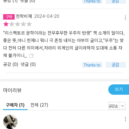
공감 (
1
)
댓글 (0)
천학비재
2024-04-20
메뉴
"리스펙토르 문학이라는 전무후무한 우주의 탄생" 책 소개의 말이다,
좋은 뜻,아니 천재니 뭐니 극 존칭 내지는 아부의 글이고,"우주"는 맞
다 전혀 다른 의미에서,차라리 외계인의 글이라하자 도대체 소통 자
체 불가이니,,
공감 (
0
)
댓글 (0)
쓰기
마이리뷰
구매자 (1)
전체 (27)
메뉴