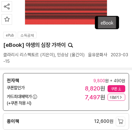
ePub
소득공제
[eBook] 야생의 심장 가까이
클라리시 리스펙토르
(지은이),
민승남
(옮긴이)
을유문화사
2023-03
-15
전자책
9,800
원 + 490원
8,820
원
쿠폰할인가
쿠폰
7,497
원
카드최대혜택가
더보기
(+쿠폰 적용 시)
종이책
12,600
원