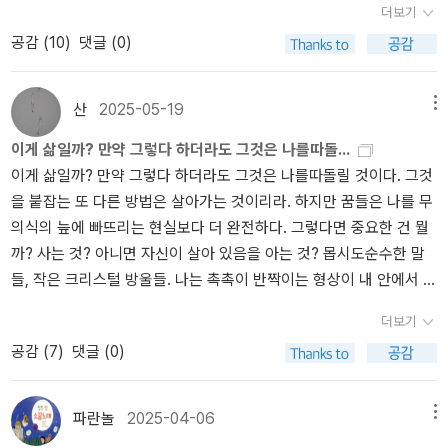
더보기
들었어. 소개글을 번갈아 읽은 셈이야. 단 두 권. 책 사이에 간지처럼
인원 많지도 적지도 않은 인원들이 함께 즐기기 좋은 대회다. 그렇게
공감 (
10
)
댓글 (0)
접힌 두 작가의 글과 책 뒤 번역자의 글들. 말을 맞춘 것인가. 애써 주
다시 숙소까지 돌아오는 길에 문득 어제 읽은 책들이 아니, 작가들이
저자를 닮으려 애쓴 티를 팍팍낸 것인가. 도무지 모르겠어. 그야 당신
감격처럼 울컥 치밀어 올라왔다. 2.세 편 가운데 두편은 대회를 마치
들 생각이고.그러면서도 내게 다가오는 것은 쉬운 일이 아니구나.몸
고 올라와 단골 식당에서 읽어낸다. 저자의 작품들 간의 관계 지도를
산
2025-05-19
메뉴
차려야겠어. 몸매무시부터 조심해야겠구나.이런 조심과 주의가 교차
가늠할 수 있는 나침반같은 역할도 해 준다. 이미 읽은 <별의 시간>
이게 삶일까? 만약 그렇다 하더라도 그것은 나를따돌...
해야할 것같은 느낌.<세상의 발견>은 사후작이니 일단 독서대에 두
그리고 이 책을 덮고나서 찰나를 다룬 <아구아 비바>를 곧 이어서 읽
이게 삶일까? 만약 그렇다 하더라도 그것은 나를따돌릴 것이다. 그것
자. 굳이 먼저 읽을 필요는 없지. 조금씩 가자구.<닭과 달걀>의 첫편.
다. 그리고 <세상의 발견> 역시 이렇게 읽어내어야 하는 무게감을 동
을 붙잡는 또 다른 방법은 살아가는 것이리라. 하지만 꿈들은 나를 무
그래 이 제목이야. 그런데 이 한편만으로도 알겠어. 무슨 말을 할지.
시에 느끼게 된다. 한 번이 아니라 열 번, 아니 백 번을 읽어내도 새로
의식의 늪에 빠뜨리는 현실보다 더 완전하다. 그렇다면 중요한 건 뭘
예를 들어 닭이 낳는 달걀이란 행위를 눈치채는 순간, 그 닭은 닭이 아
울 텍스트들이다.싶다.3.어쩌면 정말 무서운 책들이다. 칼날같은, 칼
까? 사는 것? 아니면 자신이 살아 있음을 아는 것? 몹시도순수한 말
니야. 죽을 때까지 의식못하는 게 닭이야. 그치. 그러다가 나머지 책이
끝을 부여잡을 수밖에 없는 책들이다. 그 서슬퍼런 날에 이미 베여 피
들, 작은 크리스털 방울들. 나는 촉촉이 반짝이는 형상이 내 안에서 뒹
다 도착했다고 해.그래 읽었어. 첫 대목을 <G.H에 따른 수난> 로지
가 흐르고 있는지도 모를 작가들이다. 피와 살, 내장감각과 몸으로 써
구는 것을 느낀다. 하지만 내가 말하고 싶은 것, 내가 말해야 하는 것
브라이도티에게 소개받은 책이지. 정말 그럴까.조심조심하느 수밖에
낸다는 것이 무엇인지 각성하게 하는 책이다. 무서운 작가들이다.
더보기
은 어디 있을까? 내게 영감을 달라. 나는 거의 모든 것을 갖고 있으
없어. 놓치지 않으려면 몸매무시와 시공간 여기저기에 널 두고 힐끗
공감 (
7
)
댓글 (0)
니, 나는 본질을 기다리는 틀을 갖고 있으니, 그런데 겨우 그게 내 전
흘낏 조금씩 피맛을 보려해. 뜨거운 여름과 억수로 내리는 비 속에서.
부라고? 자신을 어떻게 해야 하는지 모르는 사람은 무엇을 해야 할
널.
까? 몸과 영혼을 유익케 하기 위해 자기 자신을 몸과 영혼으로 나누
파란놀
2025-04-06
메뉴
어 써야 할까? 아니면 자기 내면의 힘을 저 바깥의 힘으로 치환해야할