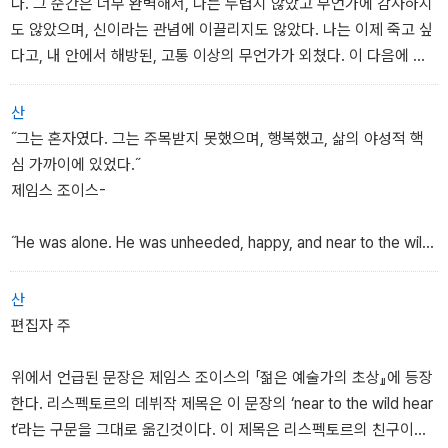
다. 그 순간은 너무 완벽해서, 나는 두렵지 않았고 무언가에 감사하지
어 써야 할까? 아니면 자기 내면의 힘을 저 바깥의 힘으로 치환해야할
도 않았으며, 신이라는 관념에 이끌리지도 않았다. 나는 이제 죽고 싶
까?
다고, 내 안에서 해방된, 고통 이상의 무언가가 외쳤다. 이 다음에 이
어질 순간은 더 낮고 공허할 터였다.
나는 위로 오르고 싶었으니, 오직 하나의 끝과도 같은 죽음만이 내리
산
막 없는 절정을 안겨 줄 터였다. 주위의 사람들이 일어나 움직이고 있
˝그는 혼자였다. 그는 주목받지 못했으며, 행복했고, 삶의 야성적 핵
었다. 나는 일어나서, 연약하고 창백한 모습으로, 출구로 걸어갔다.
심 가까이에 있었다.˝
제임스 조이스-
˝He was alone. He was unheeded, happy, and near to the wil
d heart of life.˝
-James Joyce-
산
편집자 주
위에서 언급된 문장은 제임스 조이스의 「젊은 예술가의 초상』에 등장
한다. 리스펙토르의 데뷔작 제목은 이 문장의 ‘near to the wild hear
t‘라는 구문을 그대로 옮긴것이다. 이 제목은 리스펙토르의 친구이