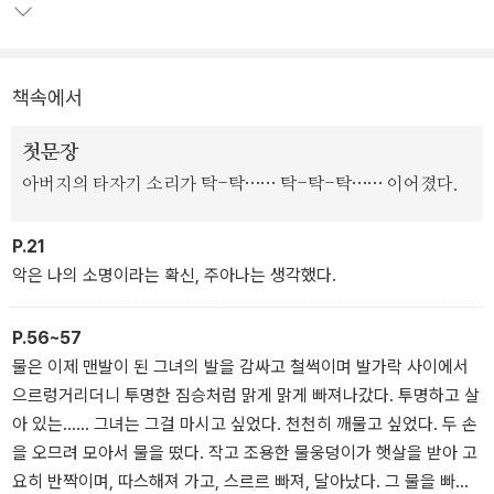
하지만 『야생의 심장 가까이』는 단순한 모자이크가 아니라 서로 다른
곳에서 모은 것들을 모두 녹이는 용광로였다. 재료들이 불타고 녹으
책속에서
면서 피워 내는 빛과 열이 이 작품의 진정한 형태였다. 리스펙토르를
번역하면서 빛에 피폭되었다고 말한 배수아 작가의 후기는 이 작가만
첫문장
의 특별한 매력을 정확히 표현한 것이다.
아버지의 타자기 소리가 탁-탁…… 탁-탁-탁…… 이어졌다.
이처럼 『야생의 심장 가까이』의 논리적 도약과 시적 묘사 등은 유럽
P.21
모더니즘 문학보다 더욱 강렬하고 과감하다. 작품 속 사고의 궤적은
악은 나의 소명이라는 확신, 주아나는 생각했다.
의식의 흐름을 극한까지 끌어올린 작품들만큼 위태로운 커브를 그리
고, 리스펙토르의 비유는 우리가 알던 단어들을 생경한 방식으로 충
돌시킨다. 마치 화려한 원색으로 가득한 꿈 또는 무의식 속으로 위험
P.56~57
하리만치 빠르게 빠져드는 듯하다. 작가의 분신이라 할 수 있는 주인
물은 이제 맨발이 된 그녀의 발을 감싸고 철썩이며 발가락 사이에서
공 주아나는 이 기이한 환상과 현실 속을 고독하게 떠돌다 불현듯 깨
으르렁거리더니 투명한 짐승처럼 맑게 맑게 빠져나갔다. 투명하고 살
어난다. ‘리스펙토르 문학’이라는 전무후무한 우주는 그 순간 스스로
아 있는…… 그녀는 그걸 마시고 싶었다. 천천히 깨물고 싶었다. 두 손
의 탄생을 선언한 것이다.
을 오므려 모아서 물을 떴다. 작고 조용한 물웅덩이가 햇살을 받아 고
요히 반짝이며, 따스해져 가고, 스르르 빠져, 달아났다. 그 물을 빠르