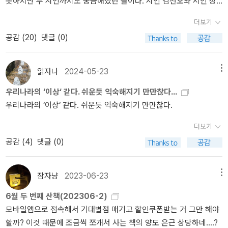
못하지만 두 시인까지도 궁금해졌던 글이다. ​​시인 김선오와 시인 장
청장·대통령·국회의원)은 ‘우리’가 쓰는 삶말이나 살림말을 쓰지 않는
혜령의 책들이 궁금해진다. 시인 김선오의 책들 중에서 『세트장』 문
다. 요즘은 글꾼(문학가·기자·번역가)도 ‘들꽃(들사람)’이 쓰는 사랑말
더보기
학과 지성사, 『시차 노트』 문학동네, 『미지를 위한 루바토』 아침달 3
이나 숲말을 안 쓴다. 나는 《달걀과 닭》을 가시어머니나 아버지한테
공감 (
20
)
댓글 (0)
권을 골라보게 된다. 시인 장혜령의 책들 중에서 『사랑의 잔상들』 문
못 건네겠다. 인천 만석동 동무하고 고흥 시골이웃한테 못 건네겠다.
학동네, 『진주』 문학동네, 『발이 없는 나의 여인은 노래한다』 문학동
#O Ovo e a Galinha 1960년ㅍㄹㄴ※ 글쓴이숲노래·파란놀(최종규)
네 3권을 골라본다. ​​번역가 신유진이라는 이름만으로도 반가움이 앞
: 우리말꽃(국어사전)을 씁니다. “말꽃 짓는 책숲, 숲노래”라는 이름
읽자나
2024-05-23
메뉴
서서 고른 책이다. 번역한 책들로는 『진정한 장소』, 『남자의 자리』,
으로 시골인 전남 고흥에서 서재도서관·책박물관을 꾸립니다. ‘보리
우리나라의 ‘이상‘ 같다. 쉬운듯 익숙해지기 만만찮다...
『빈 옷장』, 『사진의 용도』, 『세월』 등이 있다. 강열하게 지금까지도 자
국어사전’ 편집장을 맡았고, ‘이오덕 어른 유고’를 갈무리했습니다.
우리나라의 ‘이상‘ 같다. 쉬운듯 익숙해지기 만만찮다.
리잡는 책들이라 잊지 않고 꾸준히 펼쳐보는 책들이다. 이외에도 많
《새로 쓰는 말밑 꾸러미 사전》, 《들꽃내음 따라 걷다가 작은책집을
은 번역서가 많아서 눈길이 머무르면서 우선 이 책부터 고르게 된다.
보았습니다》, 《우리말꽃》, 《미래세대를 위한 우리말과 문해력》, 《쉬
더보기
작가의 책들도 전혀 낯설지가 않았다. 책표지 그림이 강열해서 기억
운 말이 평화》, 《곁말》, 《곁책》, 《새로 쓰는 말밑 꾸러미 사전》, 《새
공감 (
4
)
댓글 (0)
속에 자리 잡았던 것이 분명하다. 클라리시 리스펙토르의 책들을 살
로 쓰는 비슷한말 꾸러미 사전》, 《새로 쓰는 겹말 꾸러미 사전》, 《새
펴보면 『달걀과 닭』, 『 G.H.에 따른 수난』, 『아구아 비바』, 『별의 시
로 쓰는 우리말 꾸러미 사전》, 《책숲마실》, 《우리말 수수께끼 동시》,
간』, 『야생의 심장 가까이』 책들로 작가를 만날 수가 있다. ​​기나긴 기
《우리말 동시 사전》, 《우리말 글쓰기 사전》, 《이오덕 마음 읽기》, 《시
잠자냥
2023-06-23
메뉴
다림으로 기다렸는데도 붙잡지 못할 것이라면 얼마나 허무할지 곰곰
골에서 살림 짓는 즐거움》, 《숲에서 살려낸 우리말》, 《마을에서 살려
6월 두 번째 산책(202306-2)
이 생각하게 된다. 자신도 찾아온 것을 알아채지도 못하고 희망을 보
낸 우리말》, 《읽는 우리말 사전 1·2·3》 들을 썼습니다. blog.naver.co
모바일앱으로 접속해서 기대별점 매기고 할인쿠폰받는 거 그만 해야
내버린다는 것은 보지도 못하고, 느끼지도 못한 채 보내는 세월과도
m/hbooklove
할까? 이것 때문에 조금씩 쪼개서 사는 책의 양도 은근 상당하네....?
다르지가 않아 보인다. 시인 장혜령이 말하는 여자의 기다림과 희망