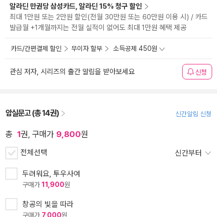
알라딘 만권당 삼성카드, 알라딘 15% 청구 할인
최대 1만원 또는 2만원 할인(전월 30만원 또는 60만원 이용 시) / 카드
발급월 +1개월까지는 전월 실적이 없어도 최대 1만원 혜택 제공
카드/간편결제 할인
무이자 할부
소득공제 450원
관심 저자, 시리즈의 출간 알림을 받아보세요
신청
암실문고 (총 14권)
신간알림 신청
총
1
권, 구매가
9,800
원
전체선택
신간부터
두려워요, 투우사여
구매가
11,900
원
창공의 빛을 따라
구매가
7,000
원