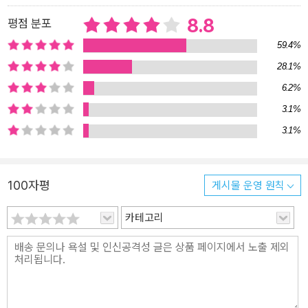
나는 세계의 풍경이 반복해 등장한다. 그리고 그 풍경과 사색들은 완
전히 해설되지 않고 수수께끼인 채로 남겨진다. 이 수수께끼에 대해
8.8
평점 분포
작품의 주인공 주아나는 생각이 언어로 정리되는 순간 그 생각이 생
59.4%
명력을 잃기 시작한다고 말하는데, 이는 리스펙토르 자신의 세계관이
28.1%
기도 했다. 따라서 그녀가 문장과 문단 틈에 뚫어 놓은 구멍은 언어만
6.2%
으로는 표현할 수 없었던 저 너머의 세계를 직관적으로 엿볼 수 있도
록 준비된 창문이다. 그녀가 추구하는 목적지는 언어가 아니라 언어
3.1%
의 구멍을 통해서만 목격할 수 있는 것이었다. 『야생의 심장 가까이』
3.1%
는 작가의 분신이라 할 수 있는 주아나를 통해 이 주제 의식을 열렬히,
또한 직접적으로 드러낸다. 특히 방황의 끝에 다다른 주아나가 10여
페이지에 걸쳐 읊조리는 독백은 이후의 리스펙토르 문학을 이해하기
100자평
게시물 운영 원칙
위한 열쇠가 된다. 그 독백은 스물세 살의 작가가 스스로에게 던진 예
언이었고, 그 예언에 따라 ‘리스펙토르 문학’이라는 우주가 만들어졌
카테고리
기 때문이다. 이 신비한 작가를 알아 가고 싶은 독자들을 위한 단서가
바로 여기에 있다.