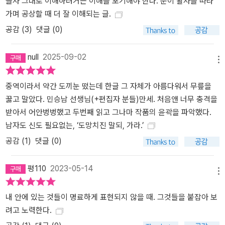
글자 그대로 이해하려거든 이해를 포기해야 한다. 눈이 활자를 따라
가며 공상할 때 더 잘 이해되는 글.
공감 (
3
)
댓글 (0)
null
2025-09-02
메뉴
중역이라서 약간 도끼눈 떴는데 한글 그 자체가 아름다워서 무릎을
꿇고 말았다. 민승남 선생님(+편집자 분들)만세. 처음앤 너무 충격을
받아서 어안벙벙했고 두번째 읽고 그나마 작품의 윤곽을 파악했다.
남자도 신도 필요없는, ‘도망치진 말되, 가라.’
공감 (
1
)
댓글 (0)
평110
2023-05-14
메뉴
내 안에 있는 것들이 명료하게 표현되지 않을 때. 그것들을 붙잡아 보
려고 노력한다.