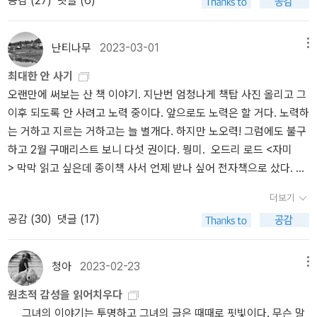
공감 (
27
)
댓글 (6)
하고 보니 참, 문고판으로 샀지. 잠시 멘붕 와서 사진 찍었다. 위 책은
마련하면 읽어야 해........... 로버트 단턴, <고양이 대학살> 너무나 유
령의 글은 한국 사회의 저널리즘의 현주소를 말하기에 충분해진다.
<야생의 심장 가까이>, 아래는 <미디어의 이해>. 그러니까 '일반' 책
명한 이 책, 책 제목 한번 못 들어본 알라디너가 있을까? 문화사 분야
『멋진 신세계』, 『죽도록 즐기기』, 『1984』, 『동물농장』 작품들도 함
에 실리는 각주 정도의 글자가 본문 크기인 것. 을유문화사 <제2의 성
에서는 가장 손꼽히는 현대의 고전. 최근에 개정판이 새로 나왔다. 표
께 떠올리게 된다. 지금도 한국에서 인기순위에 오르는 것들이 무엇
난티나무
2023-03-01
메뉴
>과 아마 비슷하다지요??? 어휴 하다가 잠시 들여다보니 적응된다.
지는 구판보다 훨씬 좋아 보인다. 책 받고 열어봤는데 글자 크기를 좀
을 의도하는 영상물인지 계속 의심하고 질문을 멈추지 않아야 하는
최대한 안 사기
아직 (다) 오지 않은 노안이 이렇게 고마울 수가. (노안은 오는 것인
더 크게 했으면 어땠을까 하는 아쉬움이(책 여백이 많던데... 음) 그
이유가 된다. 이 책을 읽는 이유를 시인 장혜령은 분명한 어조로 전달
오랜만에 써보는 산 책 이야기. 지난번 엄청나게 책탑 사진 올리고 그
가, 되는 것인가, 그게 그건가...) +++ 4권 책탑 찍을 때만 해도 어지
나저나 고양이 대학살이라니..... 이런이런.... -_-;귀엽죠? 근데 얘 오
한다.​​어디선가 버려진 짐승의 울부짖음이 들려온다. 쩔뚝거리며 걷
이후 되도록 안 사려고 노력 중이다. 앞으로도 노력은 할 거다. 노력하
럽고 먼지 앉아있던 책상을 좀전에 정리했다. 정리가 맞나 싶을 정도
늘 새벽 4시 36분에 똥테러했대요...... 젠장. -_- 집사의 현자타임. 악
는, 버려진 아기 짐승. 그것도 착하다고 할 것인가? 어쩌면, 어쩌면 그
는 거하고 지르는 거하고는 늘 별개다. 하지만 노오력! 그럼에도 불구
로 그게 그거처럼 보이지만 노트 펼치고 쓸 공간조차 없었던 걸 있게
셀 호네트, <인정투쟁- 사회적 갈등의 도덕적 형식론>현존하는 가장
럴지도 모른다. 13 시인 장혜령​여자는 다른 것을 기다리고 있었다. 기
하고 2월 구매리스트 보니 다섯 권이다. 뭥미. 오드리 로드 <자미
만들었다. 책상 위에 있어야 하는 걸 늘어놓는다. 늘어놓지 않을 수 없
중요한 철학자 중 한 명인 악셀 호네트의 대표작 <인정투쟁>- 철학과
다림으로 희망하고 있었다. 그녀 자신도 알지 못했음으로 찾아온다
> 막막 읽고 싶은데 종이책 사서 언제 받나 싶어 전자책으로 샀다. 벌
다. 읽고 있는 책들을 쌓아두어야 하고(사진에 안 보이지만 왼쪽 컴
정치학을 혁신하며 사회이론의 지평을 확장시킨 '현대의 고전'으로 꼽
해도 붙잡지 못할 무언가를. 15_ 시인 장혜령​그리하여, 타오르는 여
써 다 읽었지. 리뷰는 안(못) 썼지만. 이런 책 많이 나와야 한다는 생
옆에 또 한무더기...) 달력이나 사진이나 기타 등등 한번씩 눈길 주고
히는 책. 호네트는 이 책에서 다양한 사회 문제 뒤에 감춰진 사회적 투
자의 손으로 9우리는 푸른 불의 영혼을 나눠 가졌다. 9 향해 간다는
더보기
각. 드러내고 말하고 전해지고 읽히고 떠올라야 한다. 젠더 측면을 강
싶은 것들 얹어두어야 하고 책 읽을 때 필기구, 북마크, 이런 거 있어
쟁의 근본 원인을 밝혀낸다. 무시와 모욕이 사람들의 분노를 일으키
것은 살아 있다는 것 9​​글쓰기가 저주라고 말하였던 작가의 이유가 무
공감 (
30
)
댓글 (17)
조하고자 하는 말이 아니라 다양성, 여성 경험과 생각의 다양성이라
야 하고... 예전에 하이드님 서재에서 보고 바로 질러버린 스누피 스탑
고, 폭동이나 봉기의 원인이 되는지 살펴보는 책. 이 출판사에서 나온
엇인지도 생각하게 된다. 그녀에게 글쓰기가 저주이긴 하나 구원하는
는 면에서. <자미>와는 결이 다르지만 그래서 나는 비비언 고닉의 <
워치(?)는 45분 맞춰두고 잘 사용하고 있다. 작은넘이 '엄마, 고래 줄
악셀 호네트 선집을 다 읽어볼까 싶은데 시리즈 중 2권인 낸시 프레
저주라고 말한 이유도 충분히 공감하게 된다. 저자가 독자에게 줄 수
아무도 지켜보지 않지만 모두가 공연을 한다>도 좋았다. 이건 따로
까?' 하고 건넨 고래 스티커, 어디 붙일 데가 없어 그냥 꽂아두고. 휘
이저와의 논쟁을 담은 <분배냐, 인정이냐?>도 흥미로워 보인다. 은오
청아
2023-02-23
메뉴
있었던 것은 단어뿐이라면서 가난하다는 것이 고통스럽고 무기력한
이야기할 기회가 있기를. 정진희 <정체성 정치와 남녀 대립적 페미
리릭 그림 그리고 싶을 때 필요한 물건들 쌓아두고.(거리가 멀면 안
야, 땡투 잘 받았니? 악셀 호네트, <사회주의 재발명-왜 다시 사회주
사랑을 한다는 것이 무척 괴롭지만 계속 희망한다고 말하는 작가의
원초적 감성을 읽어치우다
니즘 - 마르크스주의적 비판> 외국 저자의 책들을 많이 접하다 보니
꺼내게 된다.) 책상 앞에 오래 앉아있을 때 따뜻한 물 담아두는 물통
의인가>그렇지만 낸시 프레이저와의 논쟁은 일단 호네트의 생각을
마음을 깊게 호흡하게 된다. ​​절망하고 우울해질지라도 계속 희망해야
그녀의 이야기는 투명하고 그녀의 글은 때때로 핏빛이다. 무슨 말
상대적으로 한국의 현실을 다룬 책을 적게 읽게 된다. 이번달에는 한