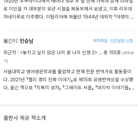
1920년 우쿠라이나에서 태어나 생후 두 달 만에 가족과 함께 브라질
로 이민을 가 대부분의 유년 시절을 북동부에서 보냈고, 이후 리우데
자네이루로 이주했다. 이탈리아에 머물던 1944년 데뷔작 『야생의 심
장 가까이』로 그라사 아랑냐상을 수상했고, 뒤이어 『어둠 속의 사과』
『단편들』 『G.H.에 따른 수난』 등을 발표했다. 또 『배움 그리고 기쁨의
책들』로 황금돌고래상을 수상했다. 세상을 떠나기 전 마지막 소설인
옮긴이:
민승남
저자파일
신간알림 신청
『별의 시간』은 1977년에, 『삶의 숨결』은 사후에 발표되었다. 작가로
최근작 :
<놓치고 싶지 않은 나의 꿈 나의 인생 2>
… 총 155종
(모두보
서의 생활고와 1967년 화재로 입은 화상의 후유증으로 정신적인 고
기)
통을 겪다가 1977년 난소암으로 세상을 떠났다.
서울대학교 영어영문학과를 졸업하고 현재 전문 번역가로 활동중이
다. 2021년 『켈리 갱의 진짜 이야기』로 제15회 유영번역상을 수상했
다. 옮긴 책으로 『지복의 성자』 『그레이트 서클』 『마지막 이야기들』
『북과 남』 『시핑 뉴스』 『레슨』 『나 같은 기계들』 『넛셸』 『솔라』 『데어
데어』 『바퀴벌레』 『스위트 투스』 『사실들』 『빌리 린의 전쟁 같은 휴
가』 『그해 봄의 불확실성』 『별의 시간』 『빨강의 자서전』 『한낮의 우
출판사 제공 책소개
울』 『기러기』 『밤으로의 긴 여로』 『인도로 가는 길』 등이 있다.