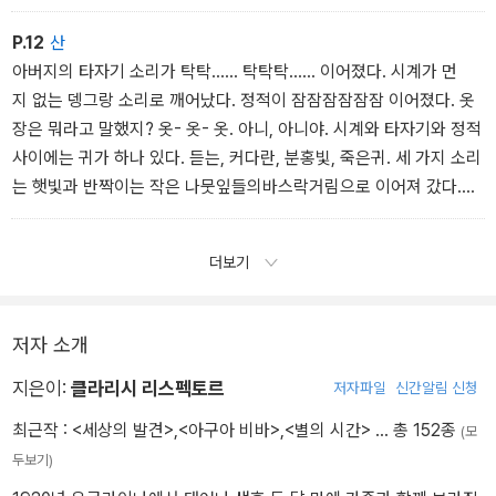
자 작가인 루시우 카르도주가 제안한 것이었는데, 그때까지 조이스
를 읽어 본 적이 없었던 리스펙토르는 작품의 맥락보다는 나열된 단
P.12
산
어들이 주는 인상에 매료되어 이 제목을 받아들였다.
아버지의 타자기 소리가 탁탁...... 탁탁탁...... 이어졌다. 시계가 먼
리스펙토르가 데뷔작에 담은 메시지 중 하나는 언어를 넘어선 심상
지 없는 뎅그랑 소리로 깨어났다. 정적이 잠잠잠잠잠잠 이어졌다. 옷
의 세계에서만 발견할 수 있는 진실에 관한 것이다. 따라서 이 작품
장은 뭐라고 말했지? 옷- 옷- 옷. 아니, 아니야. 시계와 타자기와 정적
은 단어들의 관습에 도전하고, 낯설게 하고, 거기서 예측할 수 없는 이
사이에는 귀가 하나 있다. 듣는, 커다란, 분홍빛, 죽은귀. 세 가지 소리
미지를 탄생시키곤 한다. 본 작품의한국어판 제목 역시 그러한 특성
는 햇빛과 반짝이는 작은 나뭇잎들의바스락거림으로 이어져 갔다.
을 반영했다. 즉, 주로 ‘야성의 중심(핵심) 가까이‘
그녀는 반짝이는 차가운 유리창에 이마를 대고 이웃집 마당을, 저- 죽
정도로 번역되는 한국어 번역의 관례를 따르지 않고 ‘wild hear
을- 줄- 모르는- 암탉들의 커다란 세계를 바라보았다. 그녀는 단단
더보기
t‘를 ‘야생의 심장‘이라는 이미지로 변형시킨 것이다.
히 다져진 따스한 흙, 그 흙의 몹시도 향기롭고 건조한 냄새를 마치 바
로 코밑에 있는 것처럼 맡을 수 있었고, 지렁이 한두 마리가사람들
이 잡아먹을 암탉에게 잡아먹히기 전에 기지개
저자 소개
지은이:
클라리시 리스펙토르
저자파일
신간알림 신청
최근작 :
<세상의 발견>
,
<아구아 비바>
,
<별의 시간>
… 총 152종
(모
두보기)