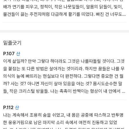
들어 낸 다음, 그렇게 제작한 진실을 다른 순간들 속에 삽입해 이전과
배가 연기를 피우고, 정적이, 작은 나뭇잎들이, 알몸의 닭들이, 빛이,
똑같은 영감을 이끌어 낼 수는 없다. 따라서 아무것도 나를 구속하지
물건들이 끓는 주전자처럼 다급하게 활기를 띠었다. 빠진 건 너무도
못할 것이다.
예쁜 시계의 뎅그렁거림뿐이었다.
밑줄긋기
P.107
산
이게 삶일까? 만약 그렇다 하더라도 그것은 나를따돌릴 것이다. 그것
을 붙잡는 또 다른 방법은 살아가는 것이리라. 하지만 꿈들은 나를 무
의식의 늪에 빠뜨리는 현실보다 더 완전하다. 그렇다면 중요한 건 뭘
까? 사는 것? 아니면 자신이 살아 있음을 아는 것? 몹시도순수한 말
들, 작은 크리스털 방울들. 나는 촉촉이 반짝이는 형상이 내 안에서 뒹
구는 것을 느낀다. 하지만 내가 말하고 싶은 것, 내가 말해야 하는 것
은 어디 있을까? 내게 영감을 달라. 나는 거의 모든 것을 갖고 있으
P.112
산
니, 나는 본질을 기다리는 틀을 갖고 있으니, 그런데 겨우 그게 내 전
나는 계속해서 조용히 숨을 쉬었고, 내 몸은 공중에 따스하고 반투명
부라고? 자신을 어떻게 해야 하는지 모르는 사람은 무엇을 해야 할
한 웅웅거림으로 남은 마지막 소리 속에서 여전히 진동하고 있었
까? 몸과 영혼을 유익케 하기 위해 자기 자신을 몸과 영혼으로 나누