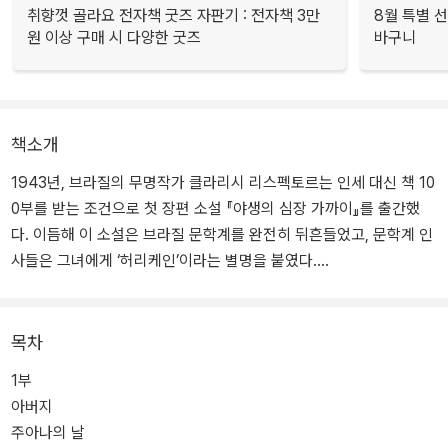
취향껏 골라요 전자책 굿즈 자판기 : 전자책 3만
8월 특별 선
원 이상 구매 시 다양한 굿즈
바구니
책소개
1943년, 브라질의 무명작가 클라리시 리스펙토르는 인세 대신 책 10
0부를 받는 조건으로 첫 장편 소설 『야생의 심장 가까이』를 출간했
다. 이듬해 이 소설은 브라질 문학계를 완전히 뒤흔들었고, 문학계 인
사들은 그녀에게 ‘허리케인’이라는 별명을 붙였다.
이 작품이 충격을 안겨 준 것은 전례를 찾기 어려울 만큼 과감한 천재
성 때문이었다. 심지어 막 작품을 탈고한 리스펙토르 본인도 이 작품
목차
이 소설이 아니라 메모 뭉치에 불과할지도 모른다고 의심했을 정도였
1부
다. 사람들은 이 놀라운 데뷔작에서 많은 작가의 흔적을 발견했다. 제
아버지
임스 조이스, 버지니아 울프, 페르난두 페소아, 프란츠 카프카, 헤르만
주아나의 날
헤세…….