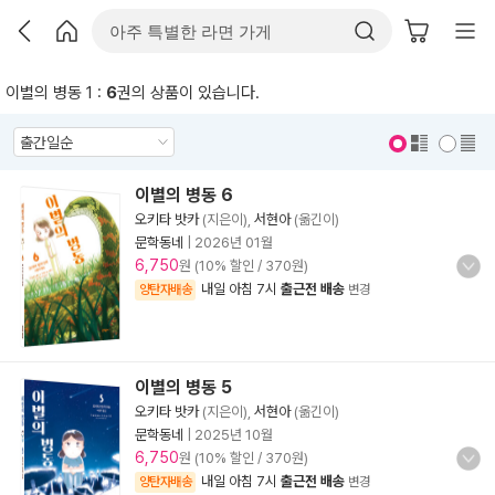
이별의 병동 1 :
6
권의 상품이 있습니다.
표지 보기
표지 안보기
이별의 병동 6
오키타 밧카
(지은이),
서현아
(옮긴이)
문학동네
|
2026년 01월
6,750
원 (10% 할인 / 370원)
내일 아침 7시
출근전 배송
양탄자배송
변경
이별의 병동 5
오키타 밧카
(지은이),
서현아
(옮긴이)
문학동네
|
2025년 10월
6,750
원 (10% 할인 / 370원)
내일 아침 7시
출근전 배송
양탄자배송
변경