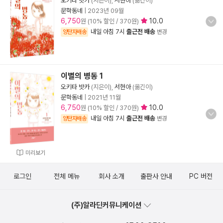
오키타 밧카
(지은이),
서현아
(옮긴이)
문학동네
|
2023년 09월
6,750
10.0
원 (10% 할인 / 370원)
내일 아침 7시
출근전 배송
양탄자배송
변경
이별의 병동 1
오키타 밧카
(지은이),
서현아
(옮긴이)
문학동네
|
2021년 11월
6,750
10.0
원 (10% 할인 / 370원)
내일 아침 7시
출근전 배송
양탄자배송
변경
미리보기
로그인
전체 메뉴
회사 소개
출판사 안내
PC 버전
(주)알라딘커뮤니케이션