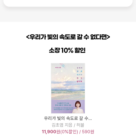
<우리가 빛의 속도로 갈 수 없다면>
소장 10% 할인
우리가 빛의 속도로 갈 수...
김초엽 지음 / 허블
11,900
원(
0%
할인) /
590
원