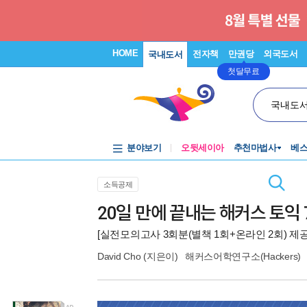
HOME
전자책
만권당
외국도서
국내도서
첫달무료
국내도
분야보기
오뒷세이아
추천마법사
베
소득공제
20일 만에 끝내는 해커스 토익 7
[실전모의고사 3회분(별책 1회+온라인 2회) 제공
David Cho
(지은이)
해커스어학연구소(Hackers)