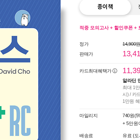
종이책
적중 모의고사 + 할인쿠폰 + 
정가
14,900
13,4
판매가
11,3
카드최대혜택가
알라딘 
최대 1만
시) / 
1만원 
마일리지
740원(5
+ 5만원
배송료
유료 (도