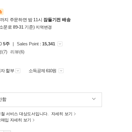
송
시까지 주문하면 밤 11시
잠들기전 배송
소문로 89-31 기준)
지역변경
00
5주
|
Sales Point :
15,341
(7)
리뷰(6)
자 할부
소득공제 610원
안함
분철 서비스 대상도서입니다.
자세히 보기
고매입 자세히 보기