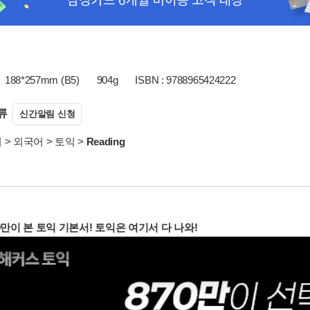
188*257mm (B5)
904g
ISBN : 9788965424222
류
신간알림 신청
서
>
외국어
>
토익
>
Reading
0만이 본 토익 기본서! 토익은 여기서 다 나와!