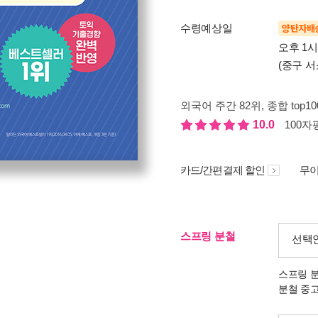
수령예상일
양탄자배
오후 1
(중구 서
외국어 주간 82위
, 종합 top1
10.0
100자평
카드/간편결제 할인
무이
스프링 분철
선택
스프링 
분철 중