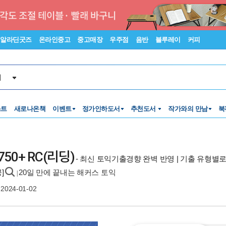
알라딘굿즈
온라인중고
중고매장
우주점
음반
블루레이
커피
서
스트
새로나온책
이벤트
정가인하도서
추천도서
작가와의 만남
북
50+ RC(리딩)
- 최신 토익기출경향 완벽 반영 | 기출 유형
]
20일 만에 끝내는 해커스 토익
|
2024-01-02