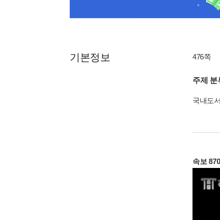
기본정보
476쪽
주제 분
국내도
속보 87