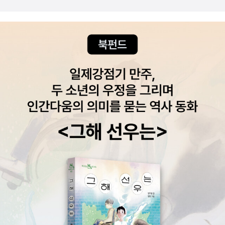
악에게묻는다반려견행동심리학*건강/취미/레저12. 반려견 행동심
처음부터 끝까지 한결같이 강조한 부분이 있었어요. 감정을 이용한다
었나를 돌아보는 것이다. 그리고 그 평정심을 유지하고 제어 당하지
리학 (재지 토드 지음) [9.3] #이주의책 #미국인이야기외5권 #한줄
고 볼 수도 있는 이 일은 때로는 어디까지가 정당한 일인지 그 경계가
않을 결심을 하던가, 두번 당하지 않을 결심을 하는 것이 나을 것이
읽기 #국경전쟁외 #새로나온책 #거꾸로읽는그리스로마사외 #우리
불분명할 때가 참 많은데요.​​그럴 땐 내가 한 일이 상대에게 잘 된 일이
다. 본서는 '친구를 사귀고 대화가 쉬워지고' 라는 카피 문구를 내세
댕댕이를행복하게 #프라다대신이것 #새책 #모두의입양외 #신간 #
었는지 만을 기준으로 판단하라고 하더라고요.이 기술은 몇 번 읽는
우지만 동시에 '모든 인간 심리에 침입하는 9가지 기술'이라는 표현까
미식인문학인간의악에게묻는다반려견행동심리학*자기계발13. 휴먼
다고 발휘할 수 있는 게 아니었어요. 끊임없이 연습하며 갈고닦아야
지 하고 있는 책이다. 더욱이 대화 상대, 소통 상대를 '표적'이라고 칭
해킹 (크리스토퍼 해드내기, 세스 슐먼 공저) [8.1] #북카페 #대한민
하는 것. 현재의 내 삶에 변화의 필요성이 절실하다면 시도해 봐서 손
하면서도 나쁜 의도를 가진 분야가 아니라고 주장하고 있다. 대중을
국판이바뀐다외 #새로나왔어요 #소셜온난화外 #새로나온책 #거꾸
해 볼 일은 전혀 없는 것 같아요. 그리고 무술이나 악기처럼 실력이 아
젖먹이 애로 보는 게 아니라면 이런 접근은 공허하다고 본다. 본서
로읽는그리스로마사외 #신간 #대통령의염장이휴먼해킹세상을고치
무리 향상되어도 발전에는 끝이 없는 법이니까.​​저의 경우에는 제 마
를 선택하는 이들 중 많은 수가 선한 영향력을 행사하려고 선택하기
는경제의사들 #사람의마음을해킹하는법그리고보안하는법* 소설14.
음은 그게 아니지만 어설픈 표현력 때문에 종종 오해를 사기도 하는
보다는 대중을 또는 개인을 마음대로 통제하고 싶어서 이 책을 눈독
그들의 이해관계 (임현 지음) [8.4] #한쪽이좋아진다면반대쪽은불
경우가 있어요. 그럴 때마다 속상한데 원인 파악을 못하니 바뀌기 어
들일 것이다. 그래서 이들의 표적이 될 대중들은 어쩌겠나? 그들보다
행을떠안죠무정한세상의법칙 #고잔동일기外 #쉽게답할수없는질문
렵더라고요. 대화에도 전략이 필요하다는 걸 이 책을 읽고 절실히 깨
더더욱 앞서 본서를 읽어봐야 한다고 생각한다. 휴먼해킹의 기법들을
들 #책꽂이 16. 밤이 오기 전에 (마르셀 프루스트 지음) [6.5] #프랑
달았습니다. 앞으로 꾸준히 연습해 보려고 해요.​​자신이 어떤 사람인
숙달할 필요까지는 없겠지만 내용의 대강은 파악하고 있어야 사회공
스소설 #고잔동일기外 #새책 #휴머니스트세계문학시즌1여성과공
지를 훨씬 더 깊이 이해하고, 자신을 표현하는 법을 훨씬 더 선명하게
학에 당하지 않을 수 있다. 항상성을 유지 하는 가장 우선적인 방법은
포외 #2월11일출판새책 #프루스트100주기 #미공개단편밤이오기
깨우치면서 자신의 삶과 타인과의 관계를 개선해 보기. 이러한 공감
자신을 존중할 필요와 어떻게 존중할 수 있는지를 아는 것이 우선이
전에출간20. 총리의 남편 (하라다 마하 지음) [6.1] #일본소설 #195
을 바탕으로 더 안전하고 좋은 세상이 되도록 이바지할 수 있는 삶의
고 또다른 방법은 무엇이 나의 항상성에 해킹을 하고 파고들 수 있는
0년대이후일본소설 #조류학자의총리아내관찰기 #소셜온난화등 #
기술인 휴먼 해킹. 많은 분들이 읽어보셨음 좋겠습니다.​​+​​이것만 완벽
것들인지를 파악하는 것일 거다. 그러니 통제 받기 싫다면 어떤 방법