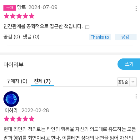
자는 클라이언트와의 계약을 바탕으로, 나쁜 해커라면 어떻게 접근할
망토
2024-07-09
지를 상상하면서 클라이언트의 은밀한 영역에 침입을 시도한다. 그리
메뉴
고 그 과정에서 알아낸 클라이언트의 취약점들을 분석하고 중요한 정
인간관계를 공학적으로 접근한 책입니다.
보를 어떻게 안전하게 보호할 수 있는지 자문을 제공한다. 해킹을 역
공감 (
0
)
댓글 (0)
으로 활용하여 소중한 정보를 지킬 수 있도록 도움을 주는 것이 그의
일이다. 저자는 어렸을 때부터 원하는 것을 쉽게 얻는 재주가 있었다.
방금 처음 만난 사람이라도 그와 대화하다 보면 가장 깊숙한 비밀을
털어놓았고, 관련 경력이 전혀 없어도 면접만 보면 일자리를 얻어냈
쓰기
마이리뷰
다. 그는 보안 업계에 진출하여 이 특별한 재능을 더욱더 갈고닦아서,
구매자 (0)
전체 (7)
세계 최초로 사회적 관계 맺음의 원리(사회공학)를 체계화했다. 실전
에서 활용할 수 있는 훈련법을 고안해서 미국 국방부를 비롯하여 전
세계적으로 여러 기관과 기업들에 강연을 제공하기도 했다. 이 책은
메뉴
그가 십수 년간 연구해온 휴먼 해킹에 관한 최고의 지침서이다. 전작
이하라
2022-02-28
인 『사회공학과 휴먼 해킹』이 보안 전문가를 대상으로 한 책이었다
면, 이 책은 평범한 사람이 일상에서 휴먼 해킹을 쉽게 활용할 수 있는
현대 최면의 정의로는 타인의 행동을 자신의 의도대로 유도하는 모든
방법들을 제공한다. 어떤 상황에서도 원하는 것을 얻는 강력한 무기
말과 행위를 최면이라고 한다. 이를테면 상대의 내면을 읽어 자신의