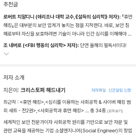
추천글
있는 강력한 9가지 기술을 아낌없이 전수한다. 휴먼 해킹을 체계화하
고 그 훈련법을 10년 넘게 강의해온 저자가 친절하고 흥미롭게 알려
로버트 치알디니 (애리조나 대학 교수,《설득의 심리학》 저자):
『휴먼
주는 이 기술들은 실생활에 즉시 적용할 수 있을 정도로 실용적이고
해킹』은 대부분의 보안 업계가 놓치는 점을 지적한다. 바로, 보안 침
매우 강력하다. 책 곳곳에서 제공하는, 일상에서 시도해볼 수 있는 과
해로부터 자신을 보호하려면 기술이 아니라 인간 심리를 이해해야 한
제들을 꾸준히 연습한다면 그 누구의 심리라도 정확히 읽어내서 원하
다는 사실이다.
조 내버로 (<FBI 행동의 심리학> 저자):
단연 올해의 필독서이다!
는 목표를 쉽게 달성할 수 있을 것이다.
저자 소개
지은이:
크리스토퍼 해드내기
저자파일
신간알림 신청
최근작 :
<휴먼 해킹>
,
<심리를 이용하는 사회공학 & 사이버 해킹 범
죄 세트 - 전2권>
,
<사회공학과 휴먼 해킹>
… 총 34종
(모두보기)
세계적인 보안 전문가이자 사회공학 원리를 기반으로 보안 자문 및
관련 교육을 제공하는 기업 소셜엔지니어(Social Engineer)의 창업