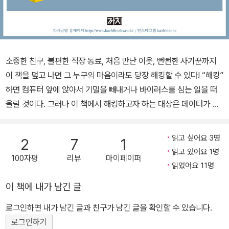
소중한 친구, 불편한 직장 동료, 처음 만난 이웃, 뻔뻔한 사기꾼까지
이 책을 덮고 나면 그 누구의 마음이라도 당장 해킹할 수 있다! “해킹”
하면 컴퓨터 앞에 앉아서 기밀을 빼내거나 바이러스를 심는 일을 떠
올릴 것이다. 그러나 이 책에서 해킹하고자 하는 대상은 데이터가 아
닌, 사람의 마음이다! 세계적인 보안 전문가이자 화이트 해커인 크리
스토퍼 해드내기의 이 책은 마치 해커가 서버에 침투하듯이 인간의
읽고 싶어요 3명
2
7
1
심리와 정신을 꿰뚫어서 원하는 것을 손쉽게 얻는 놀라운 기술, 휴먼
읽고 있어요 1명
100자평
리뷰
마이페이퍼
해킹을 소개한다. 휴먼 해킹을 활용하면 단호한 거절을 즐거운 승낙
읽었어요 11명
으로 바꾸고 복잡하게 꼬인 인간관계를 손쉽게 풀 수 있다. 어려운 일
이 책에 내가 남긴 글
을 상대방이 기꺼이 들어주게 하려면 어떻게 부탁해야 할까? 저 사람
은 나에 대해서 속으로는 어떻게 생각할까? 교묘하게 나를 휘두르려
로그인하면 내가 남긴 글과 친구가 남긴 글을 확인할 수 있습니다.
고 하는 가스라이팅은 어떻게 알아챌 수 있을까? 또 어떻게 방어해야
로그인하기