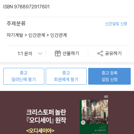
ISBN 9788972917601
주제분류
신간알림 신청
자기계발
>
인간관계
>
인간관계
선물하기
공유하기
중고
중고
중고 등록
알라딘에 팔기
회원에게 팔기
알림 신청