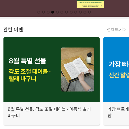
관련 이벤트
전체보기
8월 특별 선물. 각도 조절 테이블 · 이동식 빨래
가장 빠르게
바구니
합