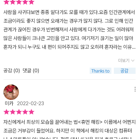
화의 맥락이나 상황을 조정하는 세부 기술이 필요하다. 이때 상대방
이 아니다. 나쁜 마음으로 이 책을 쓰지 말라고 경고를 하고 있는데,
다. 당시에 나로서는 사회공학(휴먼해킹)에 대한 배경지식이 없었지
의 심리를 나의 맥락으로 끌어들이는 첫 단계가 바로 ‘공감’인 것이다.
사람을 사귀다보면 종종 알다가도 모를 때가 있다.요즘 인간관계에서
책을 읽는다고 바로 그런 기술을 터득할 수 있는 것은 아니지만 그런
만 사회공학과 같은 계열이랄 수 있는 콜드리딩이나 다크아트 등에
저자가 자주 강조하는, 어쩌면 이 책의 가장 중요한 메시지는 바로 휴
조금이라도 좋지 않으면 오래가는 경우가 많지 않다. 그로 인해 인간
일들이 어떻게 돌아가고 어떤 심리로 설득에 넘어가는지 그 수법을
대한 반감이 있을 때라 더더욱 방화벽이 확고해졌던 것 같다. 분명 그
먼 해킹의 대상이 나를 만난 일이 잘된 것이라는 생각을 품게 하는 것
관계가 끊어진 경우가 빈번해져서 사람에게 다가가는 것도 어려워져
엿볼수 있다는 점에서 일반 독자들에게도 도움이 될 책이다. 머리말
판매자님은 어떠한 조종을 하려는 의도가 아니라 좋은 것을 권한다는
이다. 생각뿐만 아니라 실제로 잘된 일이 되어야 한다고까지 말한
많은 사람들이 크나큰 고민을 안고 있다. 여기저기 끊기는 일이 많아
에는 약간의 과장이 들어간 것 같은 새로운 초능력을 알려준다고 이
정당성과 호의가 있었다고 생각한다. 본서에서도 언급되듯 사회공학
다. 내가 원하는 것을 얻으면서 상대방에게 잘된 일이 되도록 하는
혼자가 되니 누구도 내 편이 되어주지도 않고 오히려 혼자라는 이유
야기 한다.자신 만만한 저자의 기술들은 상당히 설득력이 있음은 물
강의에서는 타인에게 좋은 영향을 주는 것에 대해 주목하도록 하고
것, 이것이 휴먼 해킹의 진정한 목적이 되어야 한다고 저자는 거듭 강
로 강자에게 건들어지곤 한다.갈수록 자신을 지킬 수 있는 무기가 없
론이다. 그렇다고 이런 책의 내용들이 아주 새로운 것들은 아니다. 심
영향력을 행사하는 것과 조종을 다르다고 정의하고 있다. '영향력을
더보기
조한다. 휴먼 해킹은 단순히 상대방을 분석하고 이해하여 원하는 것
는 채 상대에게 휘둘려서 자신을 구렁텅이에 넣게 만들고 사람들과
리학 서적 등에 관심이 많았던 독자라면 익숙한 이야기들도 포함이
행사하는 비결은 상대방이 나와 비슷하게 생각하도록 함으로써 그
을 얻는 기술이 아니다. 자신과 타인의 감정을 객관적으로 볼 수 있는
공감 (
0
)
댓글 (0)
갈등이 있어서 누구랑 사귀고 이야기를 할 수 있을지 매순간 고민이
되어있다.비언어 커뮤니케이션이나 바디 랭귀지에 대한 책들을 읽어
가 자발적으로 나의 소원에 부응하게 하고 그것이 그의 생각이자 그
연습이 필요하며, 한 사람 안에 있는 다양한 사회적인 역할과 정체성
깊어지고 있다. 그래서 인간의 심리를 좀 더 많이 알아가며 더이상 나
보았거나 좀 더 대중적인 로버트 그린의 책 정도는 읽어본 사람이라
에게 최선이 되도록 하는 것이다. 이에 반해서 조종은 사람들의 감정
을 상황과 필요에 맞게 전략적으로 선택할 수 있는 것도 길러야 될 능
를 함부로 건들지 않고 무기로 만들 수 있는 화술에 대한 법을 알아보
메뉴
면 말이다. 자신을 알고 되어야 하는 사람이 되고, 방법을 확실히 정하
을 악용하여, 그에게 어떤 영향이 미치든 상관없이 상대방이 억지
력이다. 무엇보다 목표 대상으로 하여금 나에 대한 비판적인 감정이
고자 이 책을 보기 시작했다.1646541045112.jpg대표사진 삭제사
라는 초반의 조언은 9가지 기술 중에서 가장 기초적인 부분이다. 일
로 내가 원하는 대로 행동하게 하는 것이다.' 위의 영향력과 조종의
미카
2022-02-23
일어나지 않도록 하는 것이 관건이다.이 책은 인류학에서 접할 수 있
진 설명을 입력하세요.이 책의 이름은 『휴먼해킹』이다.​이 책은 남의
상생활에도 우리 모르게 이런 기술이 사용되고 있다.광고를 만드는
대조문구를 보며 차이가 있다고 느끼는 분들도 있으실 거다. 하지만
는 ‘라포르’ 즉 친밀감을 형성하는 구체적인 기술과 사례도 소개하고
컴퓨터를 해킹하듯 사람의 마음도 쉽게 해킹하여 내가 바라던대로 흘
제작사에서는 그런 기술들을 연구한다고 한다. 코카콜라의 광고나 리
과연 진정한 차이가 있는가? 수식어와 미사어구를 우선 보자. '나와
자신에게서 최상의 모습을 끌어내는 법​​<휴먼 해킹> 이름에서 어쩐지
있는데, 흥미로운 것은 이 라포르 형성 과정이 성공하면 인간의 뇌에
러가도록 만들어주는 인간심리 침략기술 9가지를 알려주는 자기계발
바이스 광고는 언듯 보기에 제품 홍보에 관심이 없는 듯한 광고를 내
비슷하게 생각하도록 함으로써... 자발적으로 나의 소원에 부응하게
조금은 거부감이 들었어요. 하지만 이 책에서 해킹의 대상은 컴퓨터
서 옥시토신이라는 성분이 나온다고 한다. 이 호르몬이 분비되면 사
서다.이 책의 본문을 보기에 앞서 초반부에 적어진 내용을 봐두어야
보낸다. 그러나 그런 광고 이미지는 제품에 대한 이미지를 생성시켜
하고... 그것이 그의 생각이자 그에게 최선이 되도록...' 나의 의도에 대