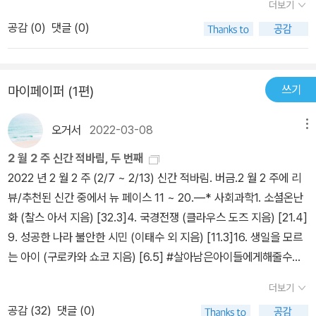
지, 그리고 얼마나 뿌듯한지 알면 아마도 놀랄 것이라고 저자는 말하
더보기
다. 내 생각으로 보지 않고 상대가 무엇을 하려고 하는지 관철하려는
킹 기법을 가다듬는다면 사람에 대한 이해와 원하는 방향으로의 설득
이런 저런 사건들로 많이 겪어 보았다. 늦은 나이에도 결혼을 안한 지
것을 알기에 '타인에게 좋은 영향을 주기 위한 목적으로' 사용한다 거
고 있어요. 누군가를 상대로 무언가 얻기 위해 교묘한 술수를 쓴다고
생각을 더해 관심을 갖기 싫어도 그들이 바라는 것이 무엇인지 파악
공감 (
0
)
댓글 (0)
이 쉬워질수 있음으로 이 책을 나쁜곳에 쓰지않겠다는 다짐으로 부터
인이 우연히 채팅으로 알게된 외국인 처자에게 푹빠져 있었다. 나는
나 '영향력과 조종은 다르다'는 눈가리고 아웅식 해석을 하게 하는 것
자칫 오해를 할 법했지만 가만 생각해 보면 모든 관계는 일방적인 건
하려는 관점을 두는 게 중요하다는 걸 깨닫게 해준다.이 책은 엄연히
시작한다.각 챕터별로 저자의 경험과 더불어 설명이 자세히 들어있어
20대의 젊은 여자가 10살도 더 차이나는 남자에게 먼저 연락을 한다
일 거다. 하지만 진정한 영향력은 사실을 제시하고 각자가 자신의 이
없고 언제나 주고받는 관계가 아닌가 생각이 들어요.​​아닌데? 부모님
말하면, 약육강식에서 살아남기 위한 필수전략도서라 생각하게 된다.
가볍게, 그리고 원하는 만큼 정독하면서 읽을 수 있다. ​휴먼해킹
면 무엇이 목적일까부터 생각을 하라고 조언을 했다. 사례를 좀 찾아
성과 감성으로 판단해 결정하게 하는 것이지 나의 의도대로 상대의
이 자녀들에게 주는 사랑은 뭐라 설명할 건데? 하면 꼭 주고받는 게
살아남으려면 무엇보다 그들의 목적을 알아내는 게 중요하다. 무조건
쓰기
마이페이퍼 (1편)
의 기본원리타인에게 영향을 미쳐서 원하는 것을 얻어내려면 공감의
보니 코리안 드림을 가지고 한국인과 결혼하고 싶어하는 것은 양반인
관점과 감성을 끌어오는 것이 아닐 것이다. 자녀가 진정으로 원하고
가시적인 대상으로 하는 건 아니라는 생각이에요. 아낌없이 베푸는
급한 마음에 남이 해달라고 무조건 해주는 것이 아닌 진짜로 해주는
사고방식을 길러야 한다.자신의 머릿속에서 밖으로 나와 상대방이 무
편이다. 로멘스 피싱이라는 용어까지 등장할 정도로 문제가 된다고
바라는 것이 무엇인지 서로 교감하고 각자의 입장에서 나은 방향을
부모님의 자식 사랑. 그 바탕에는 아이는 존재만으로도 부모님에게
게 맞는지 한 발짝 물러서서 바라보는 게 필요하다는 생각을 가지게
오거서
2022-03-08
메뉴
슨 생각을 하는지 상상하고, 그들의 필요, 믿음, 감정을 존중하여 그에
한다. 이미 깊이 빠져 그럴리 없다는 친구의 믿음을 의심으로 바꾼 후
제시하며 차근차근 의견을 조율해가며 결정하는 것과, 부모가 가장
사랑으로 충만함을 안겨 주고 있잖아요.​​​휴먼 해킹을 위해 숙달해야
해준다.그러므로, 이 책에서 전해주고자 하는 말에 의미는 나도 좋고
맞추어서 소통해야 한다. ​너 자신을 알라.자신의 성격을 알고 그것
결국 한국 사람들을 공략해서 돈을 뜯어내는 여성이라는 것을 알게
나은 거라고 결정한 분야에 대해 자녀의 내면에 없던 호감을 의도적
2 월 2 주 신간 적바림, 두 번째
하는 기술​· 사람들과 라포르(친밀감)를 형성하기​· 대화의 물꼬를 트는
상대도 좋은 방향이 흘러가게 현명하게 대처할 수 있는 수법이라 생
이 의사소통 목표에 방해가 되지 않도록 하라.​이 챕터는 읽으시는 분
되었다. 낯선 사람이 접근을 할때는 일단 그 상대방의 목적과 나로 인
으로 불러일으키려하고 그 방향을 자녀가 추구하는 것을 심리적으로
2022 년 2 월 2 주 (2/7 ~ 2/13) 신간 적바림. 버금.2 월 2 주에 리
효과적인 밑밥 만들기​· 자신에게 유리하도록 사람들에게 영향력을 미
각하게 된다. 자신을 보호막을 강화하기 위한 전략들이 실전에 바로
들이 꼭 정독했으면 좋겠다.entj인 내 성격은 저자와 같이 직설적이
해 얻을 이익이 무엇인지, 그 사람이 어떤 사람인지를 파악하면 답이
유도하는 것은 전혀 다른 접근 방식이다. 전자가 자녀의 인격과 이성
뷰/추천된 신간 중에서 뉴 페이스 11 ~ 20.—* 사회과학1. 소셜온난
치기​· 사람들이 선뜻 내놓으려고 하지 않는 정보를 털어놓게 하기​· 나
써먹을 수 있게 실제 사례를 바탕으로 제시해주니 더더욱 흥미롭게
고 목적지향적이라서 청자의 마음을 배려하지 못하고 날카롭게 반응
나오는 법이다. 사람을 무조건 경계를 할 필요는 없지만 어떤 목적인
에 대한 신뢰와 존중에서 나오는 것이라면 후자는 가스라이팅에 다름
화 (찰스 아서 지음) [32.3]4. 국경전쟁 (클라우스 도즈 지음) [21.4]
를 조종하려는 사람들로부터 스스로를 보호하기​· 성공 가능성이 높아
정독할 수 있었다.​이 책은 어쩌면 약자였던 이 상황을 바로 강자로 거
하곤 한다.누군가와의 대화가 경쟁이거나 승패가 있는것이 아니라면
지를 파악하고 대처하는 것이 참 중요한 것 같다. 이 책의 조언은 반대
아닌 것이다. 전자는 대화이며 소통이다. 하지만 후자는 심리 유도이
9. 성공한 나라 불안한 시민 (이태수 외 지음) [11.3]16. 생일을 모르
지도록 대화의 얼개를 짜기​· 몸짓언어를 유리하게 이용하기​· 이 책의
듭나도록 기회를 제공해주는 거라 여겨진다. 줄곧 남에게 당하는 일
상대방의 선호하는 의사소통방식으로 내가 원하는 바를 이루는 것이
로 내가 상대방을 설득하거나 문제를 해결하는데도 도움이 될만하다.
며 개인 통제이다. 우리는 자신도 모른 체 일상에서 후자를 선택할 때
는 아이 (구로카와 쇼코 지음) [6.5] #살아남은아이들에게해줄수있
여러 도구를 조합하여 중요한 대면 접촉을 사전에 계획하기​​​평소 우리
이 많아 사람들과 맞서는 게 두렵다면 이 책에서 말하고자 하는 말을
이기는 전략이다.내가 무슨 말을 하는지, 어떻게 말하는지, 나의 말이
해결하려는 문제가 무엇인지, 결과를 구체적으로 서술하고 대상에게
가 많고 휴먼해킹은 모르고 사용할 바에야 알고 활용하라는 것이 전
는건 #BOOKS #신간다이제스트2월12일자 #책꽂이 #소셜온난화
는 중요한 일이 아닌 이상 깊이 생각하지 않고 말을 내뱉는 경우가 많
한번쯤 읽어보는 게 필요하다. 일명, 공감의 사고방식을 통해 저자가
더보기
어떻게 받아들여지는지 시시각각 훨씬 더 유심히 눈여겨보았다. 나는
서 어떤 감정을 끌어내고 나는 상대방에게 어떤 감정을 표출할 것인
제이다. 사실 본서를 읽고 보니 사람과 가까워지고 소통하는 과정 중
등*역사 2. 외식의 역사 (윌리엄 시트웰 지음) [30.3]3. 싸구려의 힘
은 것 같아요(저만 그런가요? ㅎㅎ) 안 그래야지 하면서 이전에 하던
일러준 테스트를 연습하며 기술을 갈고 닦으려는 시도를 가져야 남이
다른사람의 성격을 파악하고 거기에 나의 의사소통 방식을 맞추는데
지를 결정하는 것이 중요하다고 한다. 이것을 밑밥을 깐다고 표현을
공감 (
32
)
댓글 (0)
에 자연스러운 대목들에 대한 소개인 부분도 있다는 생각도 들기는