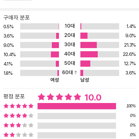
할까? 이 책은 다른 사람들과 관계를 맺으며 살아가는 사람이라면 누
구나 한번쯤 해봤을 이 고민들을 효과적으로 해결할 수 있는 강력한
구매자 분포
9가지 기술을 아낌없이 전수한다. 휴먼 해킹을 체계화하고 그 훈련법
10대
1.4%
0.5%
을 10년 넘게 강의해온 저자가 친절하고 흥미롭게 알려주는 이 기술
20대
9.0%
3.6%
들은 실생활에 즉시 적용할 수 있을 정도로 실용적이고 매우 강력하
30대
21.3%
9.0%
다. 책 곳곳에서 제공하는, 일상에서 시도해볼 수 있는 과제들을 꾸준
40대
히 연습한다면 그 누구의 심리라도 정확히 읽어내서 원하는 목표를
22.6%
10.4%
쉽게 달성할 수 있을 것이다. 나의 제안을 ‘흔쾌히’ 수락하게 만들 수
50대
12.7%
4.1%
만 있다면! 우리는 끊임없이 다른 사람과 접촉하고 소통하며 매일매
60대
3.6%
1.8%
여성
남성
일을 보낸다. 일상에서 친구, 가족들과 외식 메뉴를 결정하거나 중고
거래에서 물건값을 흥정하고, 가끔은 취업 면접이나 연봉 협상처럼
10.0
평점 분포
매우 중요한 자리를 준비해야 할 때도 있다. 그런데 이 크고 작은 만남
이 모두 즐겁고 편안하게 끝나지만은 않는다. 갑자기 소통이 꽉 막히
100%
는가 하면, 상대방이 의외로 쉽게 나의 부탁을 들어줄 때도 있다. 이
0%
차이는 무엇에서 만들어질까? 그리고 소통에 참여한 모두가 만족을
0%
느끼면서도 나에게 조금 더 유리한 상황을 자연스럽게 만드는 방법이
0%