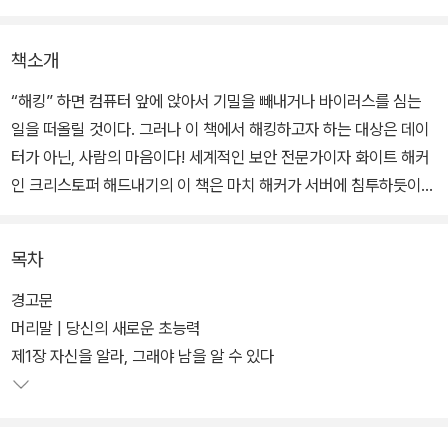
책소개
“해킹” 하면 컴퓨터 앞에 앉아서 기밀을 빼내거나 바이러스를 심는
일을 떠올릴 것이다. 그러나 이 책에서 해킹하고자 하는 대상은 데이
터가 아닌, 사람의 마음이다! 세계적인 보안 전문가이자 화이트 해커
인 크리스토퍼 해드내기의 이 책은 마치 해커가 서버에 침투하듯이
인간의 심리와 정신을 꿰뚫어서 원하는 것을 손쉽게 얻는 놀라운 기
술, 휴먼 해킹을 소개한다. 휴먼 해킹을 활용하면 단호한 거절을 즐거
목차
운 승낙으로 바꾸고 복잡하게 꼬인 인간관계를 손쉽게 풀 수 있다.
경고문
어려운 일을 상대방이 기꺼이 들어주게 하려면 어떻게 부탁해야 할
머리말 | 당신의 새로운 초능력
까? 저 사람은 나에 대해서 속으로는 어떻게 생각할까? 교묘하게 나
제1장 자신을 알라, 그래야 남을 알 수 있다
를 휘두르려고 하는 가스라이팅은 어떻게 알아챌 수 있을까? 또 어떻
게 방어해야 할까? 이 책은 다른 사람들과 관계를 맺으며 살아가는
사람이라면 누구나 한번쯤 해봤을 이 고민들을 효과적으로 해결할 수