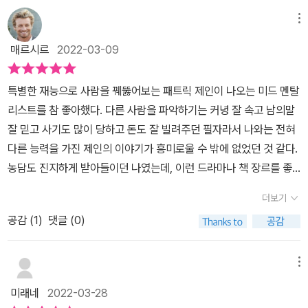
하게 다룬다는 것은 타인으로부터 무언가를 얻어내기 위한 휴먼 해킹
하는 10가지 단계를 소개한다. 이 책에서 몇 번이고 강조하는 것은 바
아홉가지 기술을 아홉개의 챕터에 배정해서 설명한다. 자신을 알라,
난다면 제가 연락을 드리겠습니다. 사회공학자 추정님: 혹시 ***프
을 수행하는 과정에서 상대에 대한 적절한 이해와 전략 수립을 위한
로 ‘공감’이다. 저자는 상대방에게 집중하여 공감을 이끌어내는 것이
메뉴
그래야 남을 알 수 있다부터 되어야 하는 사람이 되어라, 방법을 확실
로그램을 이전에 수료하신 적이 있는 건 아니신가요?...이하 생략
필수 요소이기 때문이다. 요컨대 자신과 상대방 모두에 대한 균형잡
휴먼 해킹의 밑바탕이 되어야 한다고 강조한다. 휴먼 해킹을 올바르
히 정하라, 도와주고 싶은 사람이 되어라, 이야기하고 싶은 사람이 되
매르시르
2022-03-09
...... 사회공학을 내세우는 것이 아닌 영성 프로그램을 전파하는 단체
힌 분석이 요구되지만 중요도를 따지자면 상대방의 관점을 이해하는
게 이용하면, 자신에 대해서 깊이 이해할 수 있고 주변 사람들은 도움
어라, 악행을 중단시켜라, 몸으로 말하라, 연출을 다듬어라, 기법들을
의 소책자를 예스24 중고판매자님을 통해 구입하게 되었다. 당시 그
데 더 무게 중심이 실리는 출발점으로서 자신에 대한 이해가 선행되
을 제공함으로써 더욱 행복해지며 삶과 인간관계를 쉽게 개선할 수
종합하라로 이어지며 휴먼 해킹의 기본적인 원리들과 휴먼 해킹의 구
특별한 재능으로 사람을 꿰뚫어보는 패트릭 제인이 나오는 미드 멘탈
책은 중고 판매 정식 루트로 올라있는 것이 아닌데 그 영성프로그램
어야 함을 말해준다.따라서 상대방을 파악하기 위한 가장 중요한 전
있다. 그리고 더 나아가 모두에게 더 안전하고 더 좋은 세상을 만들 수
체적인 방법, 그리고 더욱 완벽한 휴먼 해킹을 위한 기술들을 소개한
리스트를 참 좋아했다. 다른 사람을 파악하기는 커녕 잘 속고 남의말
에 관심이 이전부터 있었기에 내용이 궁금해 구매해 보게 되었다. 중
략은 ‘능동적으로 경청하기’가 된다. 휴먼 해킹의 기반이 되는 자신과
있다.
다.개인적으로는 주도형, 사교형, 안정형, 신중형 등 4가지로 분류하
잘 믿고 사기도 많이 당하고 돈도 잘 빌려주던 필자라서 나와는 전혀
고 매매시에 판매자에게 구매자의 연락처가 공개되기에 판매자님의
남에 대한 의사소통 유형 파악에 있어 경청하기 없이 다음 단계로 넘
는 디스크 분석법이 인상적이었고 밑밥 깔기의 기술과 특수한 영향력
다른 능력을 가진 제인의 이야기가 흥미로울 수 밖에 없었던 것 같다.
전화를 받게 되었고 위와 같은 대화가 오가게 되었다. 이 대화에서는
어가는 것은 불가능하기 때문이다. 그래서 의사소통 분석법을 철저히
을 발휘하여, 사람들이 숨기고 있던 비밀을 털어놓게 하는 도출 방법,
농담도 진지하게 받아들이던 나였는데, 이런 드라마나 책 장르를 좋
휴먼해킹에서 언급된 상당부분의 테크닉이 적용되어 있다.사회공학
연습하는 과정이 필요한 것이다. 이쯤되면 떠오르는 책이 바로 데일
가스라이팅 등으로 남을 은밀히 조종하려는 사람을 어떻게 알아채는
아한 것때문인지 직업 때문인지 처음 멘탈리스트를 대했을 때처럼 어
자 추정님이라고 했지만 판매자 님으로 정정해 말을 이어가자면 판매
카네기의 ‘인간관계론’인데, 이 책은 보다 현대적이고 전략적인 관점
더보기
지, 그리고 이에 어떻게 방어해야 할지도 상세하게 알려준다. 그 외에
리숙하지는 않지만 여전히 남의 마음을 꿰뚫어 보는 능력 같은 것은
자님이 본서에서 가장 초반에 나오는 표적(여기서는 나에 대한)에 대
의 인간관계론이라고도 할 수 있다. 이 책에서 소개하는 휴먼 해킹의
도 상대방의 몸짓언어를 정확하게 해석하면 그의 심리나 정신을 해킹
공감 (
1
)
댓글 (0)
없다. 저자는 남의 마음을 해킹하는 휴먼 해커라고 자신을 소개한다.
한 심리유형분석을 전화하기 전에 추정해 보았거나 전화통화 중에 분
모든 것을 한 단어로 요약하면 바로 ‘공감’이다. 공감 능력을 키우는
하는 데에 큰 도움이 되며 휴먼 해킹을 방해하는 치명적인 실패 원인
보안 자문 및 권력 교육을 제공하는 회사를 운영하고 있는데, 저자는
석을 해보고 있었는지는 모르겠으나 이미 '밑밥깔기'라는 표적(또는
것이 휴먼 해킹의 기본이자, 심하게 말하면 전부라고 해도 좋다고 생
5가지와 취업 면접 등 중요한 대화를 앞두었을 때 이를 치밀하게 준
이런 휴먼 해킹이라는 기술이 전 세계 지능범죄자들이 주로 쓰는 수
관심인)에 대한 자기의 페르소나(역할) 설정과 '라포르'(유대감, 연대
메뉴
각되었다. 예를 들어 이 책에서는 ‘밑밥 깔기’라는 기술이 소개되는
비하는 10가지 단계도 읽어볼 수 있었다.
법이라고도 이야기 한다. 사실 영업업무를 배울 때도 심리학 기법을
의식)형성, 내가 받아들이기로는 '주고 받기의 원칙' 같은 것들과 '대
데, 이것이 수행되기 위해서는 목표를 달성할 가능성이 커지도록 대
미래네
2022-03-28
이용하여 설득하는 방법을 강의할 정도로 이런 기술은 전혀 낯선 것
화개요'를 구성해보고 안배했다는 느낌을 당시에도 강력히 받았