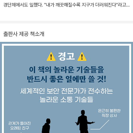
경단체에서도 일했다. "내가 깨끗해질수록 지구가 더러워진다"라고
생각한다. 『번역가 모모 씨의 일일』(공저)을 썼으며, 『푸른 행성을 위
한 증언』 『자연은 계산하지 않는다』 『시간과 물에 대하여』 『향모를
땋으며』 『벵크하임 남작의 귀향』 『서왕모의 강림』 『우리가 세상을 이
출판사 제공 책소개
해하길 멈출 때』 등을 우리말로 옮겼다. 2017년 『말레이 제도』로 제
35회 한국과학기술도서상 번역상, 2024년 『세상 모든 것의 물질』로
제65회 한국출판문화상 번역상을 받았다.