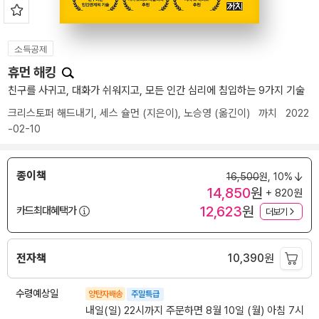
소득공제
휴먼 해킹
친구를 사귀고, 대화가 쉬워지고, 모든 인간 심리에 침입하는 9가지 기술
크리스토퍼 해드내기
,
세스 슐먼
(지은이),
노승영
(옮긴이)
까치
2022
-02-10
종이책
16,500
원,
10%
14,850
원
+ 820원
12,623
원
카드최대혜택가
더보기
전자책
10,390
원
수령예상일
양탄자배송
주말특급
내일(일) 22시까지 주문하면 8월 10일 (월) 아침 7시