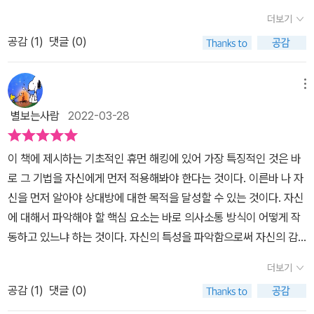
원만하게 해결하고 싶다’는 공통의 목표를 나누어 라포르를 형성한다
학을 좀 더 흥미롭게 몰입해서 읽어볼 수 있도록 해킹이라는 비유를
에게 유효한 말과 행동들을 배우고자 이 책을 선택하는 분들도 있겠
더보기
면, 더욱 손쉽게 관계를 회복할 수 있을 것이다. 제4-6장에서는 휴먼
들며 재밌게 풀어내보고 싶었던 것 같다. 그래서 책을 펼쳐들자마자
지만 저는 휴먼해킹의 위험성에 경각심을 갖고 그에 대항할 수 있는
공감 (
1
)
댓글 (0)
해킹의 구체적인 방법들을 소개한다. 제4장에서는 다른 사람에게 영
경고문이 있고 서약서가 나온다. 이 책에 실린 기법들은 유례를 찾을
화이트햇이 되자고 제안하고 싶어 본서를 읽어보고자 했다. 본서의
향력을 행사하여 소통을 원하는 방향으로 유도하는 방법들을 알려준
수 없을 정도로 강력해서 이 기법들을 공개하는 것은 당신이 악한 목
내용을 직접 언급하기 전에 제가 겪은 사회공학적 시도 중 제가 방어
다. 7가지의 영향력 원리를 터득하면 상대방으로부터 긍정적인 답변
적이 아니라 선한 목적으로 이것들을 쓰리라고 믿기 때문이라고 한
메뉴
가능했던 일화 하나를 이야기 해보고자 한다. ---전화통화: 약간의 의
을 얻어낼 가능성이 비약적으로 커진다. 제5장에서는 더욱 특수한 영
다. 그래서 나는 이기적이고 일방적인 이익을 위해서 사람들을 조종
례적인 대화 이후:사회공학자 추정님: 저는 더 깊은 의미를 찾기위해
별보는사람
2022-03-28
향력을 발휘하여, 사람들이 숨기고 있던 비밀을 털어놓게 하는 도출
하는 데에 이 기술들을 이용하지 않을 것임을 엄숙하게 맹세한다고
저 자신에 대해 사람에 대해 더 알고자 ***프로그램을 수료했습니
방법을 소개한다. 제6장에서는 이러한 방법들이 악용된 조종 기법을
서약을 해야 했다^^ 실제 세계적인 보안 전문가이자 화이트 해커이기
다. **님은 어떻게 ***프로그램에 관심을 갖게 되신 건가요? 나: 저
이 책에 제시하는 기초적인 휴먼 해킹에 있어 가장 특징적인 것은 바
면밀하게 살펴본다. 가스라이팅 등으로 남을 은밀히 조종하려는 사람
도 한 저자는 마치 해커가 서버에 침투하듯이 인간의 심리와 정신을
역시 저 자신을 알고 싶어서 사람의 심리가 더 궁금해져서 ***프로
로 그 기법을 자신에게 먼저 적용해봐야 한다는 것이다. 이른바 나 자
을 어떻게 알아채는지, 그리고 이에 어떻게 방어해야 할지를 알려준
꿰뚫어서 원하는 것을 손쉽게 얻는 놀라운 기술을 독자들과 공유한
그램의 ** ****와 *** **라는 책을 읽다가 ***프로그램에 대한
신을 먼저 알아야 상대방에 대한 목적을 달성할 수 있는 것이다. 자신
다. 제7-9장에서는 더욱 완벽한 휴먼 해킹을 위한 기술들을 다룬다.
다. 휴먼 해킹은 직장에서 승진하고자 할 때, 사람들의 진짜 속내를 알
관심을 갖게 됐습니다. 사회공학자 추정님: 제가 **님의 감상에 도움
에 대해서 파악해야 할 핵심 요소는 바로 의사소통 방식이 어떻게 작
제7장에서는 소통 과정에서 놓치기 쉽지만 매우 중요한 비언어적 소
고 싶을 때, 인간관계를 더욱 발전시키고 싶을 때 등 어떤 상황에서든
이 되시라고 **카드와 ***카드를 함께 보냈는데 받으셨나요? 나:
동하고 있느냐 하는 것이다. 자신의 특성을 파악함으로써 자신의 감
통 방식을 소개한다. 상대방의 몸짓언어를 정확하게 해석하면 그의
지 꺼내 쓸 수 있는 은밀한 무기이다. 주로 심리학, 설득을 위한 고급
네. 동봉해 보내신 카드가 그것이군요. 잘 받았습니다. 감사합니다. 사
정이나 생각, 행동에 대한 더 큰 통제력을 행사할 수 있다. 그러나 자
심리나 정신을 해킹하는 데에 큰 도움이 된다. 제8장에서는 효과적인
기술, FBI가 활용하는 행동심리학, 디스크(DISC)와 같은 소통 유형
더보기
회공학자 추정님: **님 과 같이 ***프로그램에 관심이 깊으신 분들
신을 파악하는 것은 상대로부터 얻고자 하는 과제의 성공을 위한 기
휴먼 해킹을 방해하는 치명적인 실패 원인 5가지를 살펴본다. 제9장
분석법 등의 전문 지식을 일상에서 활용할 수 있도록 구성했고 간단
을 위해 얼마 후면 ***프로그램의 *****가 시작되는데 그때 연락
공감 (
1
)
댓글 (0)
본적 전제에 해당할 뿐이다. 왜냐하면 자신의 의사소통 성향을 능숙
에서는 취업 면접 등 중요한 대화를 앞두었을 때 이를 치밀하게 준비
한 과제와 연습 문제까지 마련되어 있었다. 책의 구성은 명쾌하게 그
드려도 될까요? 나: 아. 그렇군요. 감사합니다만 그 시즌 쯤에 시간이