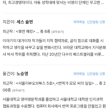
자, 최고경영자이다. 아동 성학대에 맞서는 비영리 단체인 무고한 생
명 재단(Innocent Lives Foundation)의 설립자이자 사무총장, 이
사이기도 하다. 사회공학 업계에 16년간 몸담으면서 세계 최초로 사
지은이:
세스 슐먼
저자파일
신간알림 신청
회공학 체계를 확립했다. 실전에서 활용할 수 있는 사회공학 훈련법
을 기획하여, 미국 국방부를 비롯한 여러 정부 기관과 전 세계의 보안
최근작 :
<휴먼 해킹>
… 총 8종
(모두보기)
시설에서 수많은 강연과 교육들을 실시했다. 휴먼 해킹을 통한 목표
이야기의 대가이자 작가들의 지적 협력자로, 글의 힘으로 대화를 시
달성 훈련을 주제로 매년 콘퍼런스를 주최하며, 사회공학 팟캐스트와
작하고 생각을 바꾸고 삶을 변화시킨다. 브라운 대학교에서 지식문화
뉴스레터를 제작, 운영한다. 많은 사람들이 사회공학을 이해할 수 있
사 박사 학위를 취득했다. 지난 20년간 다수의 베스트셀러를 비롯하
도록 전 세계의 저명한 연구자들과 협력하고 있으며, 『사회공학과 휴
여 경영, 자기계발, 회고록, 건강, 공공 문제 등의 분야의 도서 수십 권
먼 해킹(Social Engineering : The Art of Human Hacking)』,
의 집필에 참여했다. 웹사이트(www.providenceword.com)에서
『피싱 : 악성 이메일의 공격과 방어(Phishing Dark Waters : The
옮긴이:
노승영
저자파일
신간알림 신청
그의 활동에 관한 더 자세한 내용을 볼 수 있다.
Offensive and Defensive Sides of Malicious Emails)』 등 보
최근작 :
<서울리뷰오브북스 5호>
,
<번역가 모모 씨의 일일>
… 총 2
안 전문가를 대상으로 한 전문서들을 저술했다. 사회공학자가 비언어
06종
적 소통을 활용하는 법을 다룬 책 『사회공학자의 가면을 벗기다(Un
(모두보기)
masking the Social Engineer)』를 몸짓언어 전문가인 폴 에크먼
서울대학교 영어영문학과를 졸업하고 서울대학교 대학원 인지과학
박사와 공저했다.
협동과정을 수료했다. 컴퓨터 회사에서 번역 프로그램을 만들었고 환