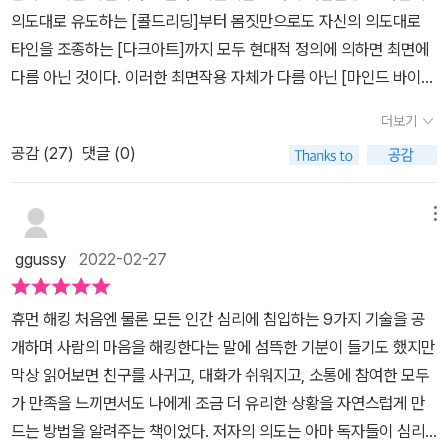
휴먼 해킹은 강력한 “초능력”과 같다. 저자는 누구나 이 초능력을 발
의도대로 유도하는 [콜드리딩]부터 몸짓만으로도 자신의 의도대로
휘할 수 있는 9가지 기술을 차근차근 소개한다. 이 책은 심리학, 설득
타인을 조종하는 [다크아트]까지 모두 현대적 정의에 의하면 최면에
을 위한 고급 기술, FBI가 활용하는 행동심리학, 디스크(DISC)와 같
다름 아닌 것이다. 이러한 최면작용 자체가 다름 아닌 [마인드 바이러
은 소통 유형 분석법 등의 전문 지식을 일상에서 활용할 수 있도록 구
스]이고 [휴먼 해킹]이다.이러한 타인의 의도대로 행위하게 되는 모
성되어 있다. 저자가 직접 경험한 사례들과 일상에서 만날 법한 예시
더보기
든 방면의 [마인드 바이러스]에는 화이트햇이 필요하지 않나 싶다. 본
들은 흥미를 더하며, 기술을 직접 연마할 수 있도록 간단한 과제와 연
공감 (
27
)
댓글 (0)
서는 휴먼해킹이라는 제목을 갖는 것부터가 타인을 자신의 의도대로
습 문제를 곳곳에서 제공한다. 제1-3장에서는 휴먼 해킹의 기본적인
생각하고 행동하게 하려는 가스라이팅이나 심리적인 크랙커의 마인
원리들을 다룬다. 제1장에서는 휴먼 해킹을 본격적으로 배우기 전에
드 해킹을 논하는 책 같다고 생각했다. 어떤 분들은 이런 프로그래밍
메뉴
자기 자신을 해킹하는 방법을 알려준다. 먼저 자신을 잘 알아야 다른
자체를 우습게 여길테지만 현대 심리학저작들에서는 이러한 최면들
ggussy
2022-02-27
사람도 잘 파악할 수 있다. 이를 위해서, 주로 소통하는 방법을 주도
이(최면상태가 아닌 각성 상태에서의 프로그래밍만으로) 살인과 여
형, 사교형, 안정형, 신중형 등 4가지로 분류하는 디스크 분석법을 소
성의 성매매(여성이 자기의사로 하는 성매도)까지도 유도할 수 있다
개한다. 제2장에서는 원하는 것을 매끄럽게 얻을 수 있도록 그럴듯한
휴먼 해킹 처음엔 물론 모든 인간 심리에 침입하는 9가지 기술을 공
는 강력한 경고를 하고 있다. 일련의 최면들이 최면제안(최면 암시)은
상황과 역할을 설정하는 “밑밥 깔기”의 기술을 알려준다. 제3장에서
개하며 사람의 마음을 해킹한다는 말에 섬뜩한 기분이 들기도 했지만
그저 제안일뿐 행위는 자신의 의지로 제어할 수 있다고 말하지만 실
는 밑밥 깔기의 기술에서 더욱 나아가, 상대방과 라포르(친밀한 관계)
막상 읽어보면 친구를 사귀고, 대화가 쉬워지고, 소통에 참여한 모두
제로는 비판적 사고(심리적 검열) 회로만 우회한다면 무슨 짓이던 하
를 형성하는 방법들을 제시한다. 예를 들어 소중한 사람과 갈등을 겪
가 만족을 느끼면서도 나에게 조금 더 유리한 상황을 자연스럽게 만
게 만들 수 있는 것이다.그래서 더욱더 이러한 휴먼해킹들에 거부감
을 때 ‘섬세하고 사려 깊은 친구’라는 밑밥(역할)을 선택하고 ‘갈등을
드는 방법을 알려주는 책이었다. 저자의 의도는 아마 독자들이 심리
이 생기고 대응할 방법이 있어야 한다고 생각한다. 가벼이 그저 타인