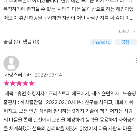
나 스마트폰이 아니었습니다. 전류 대신 뜨거운 피가 흐르고 너무나
람이 다른 사람에 대해서 더 너그러워지고 신뢰감이 높아진다고 한
할 거 같다. 해당글은 경고문이자 서약서로 적어진 문구에 봐야할 거
서 그 제품을 소비자의 머리에 각인 시킨다.멘탈리스트를 접한 이 후
상이 동조하여 없던 의도를 갖게 하고 없던 욕구가 샘솟게 자극하여
복잡하기에 종잡을 수 없는 '사람의 마음'을 대상으로 하는 해킹이었
다. 이 말은 곧 원하는 것을 얻기 위한 조건이 더 완벽에 가까워지는
같다. 악의적으로 저자가 적어진 방법을 사용할 겨우 자칫 자신에게
우연히 영업일을 수년간 하다보니 이제는 왠만한 수법에는 잘 넘어가
그가 나의 의도대로 행동하면서도 좋아라 하게 만들면 영향력이라는
어요.​​이 휴먼 해킹을 구사하면 자신이 어떤 사람인지를 더 깊이 이해
것을 의미하는 것이다. 이 책을 읽다 보면 기대했던 것과는 달리 우리
해가 될 수 있으므로 해당 조언을 올바르게 사용하도록 간곡히 부탁
지 않는 내가 되었다.낯선 사람들이 메신저로 마케팅을 하는 경우나,
것이다. 저자는 조종은 그와 다른 것이라면서 부정적인 수식어들을
하고, 자신을 표현하는 법을 훨씬 더 선명하게 깨우치며, 자신의 삶과
가 일상에서 경험하는 많은 상황과 요소들이 휴먼 해킹의 재료가 된
글을 발견하게 된다.이 책에서 알려주는 건 대부분 사람들이 어떠한
더보기
전화로 영업을 하는 경우, 길에서 물건을 파는 사람이나 영업사원의
남발하고 있지만 감정을 악용하는 것이나 나와 비슷하게 생각하는 것
타인과의 관계를 개선할 수 있다고 해요. 그뿐 아니라 이를 기반으로
다는 것을 알고 다소 당황스럽거나 놀랄 수 있다. 그만큼 우리의 삶을
상황에 따라서 자연스럽게 하게 되는 심리가 어떻게 나타나는지 심리
이야기 들의 의도가 무엇인지 어떤 수법을 쓰는지 대략 눈치가 생겼
또는 자발적으로 나의 소원에 부응하게 하는 것이 무엇이 다른가? 어
공감 (
0
)
댓글 (0)
공감을 바탕으로 하는 더 안전하고 좋은 세상을 만들 수 있다고 자부
좌지우지하는 것이 먼 데 있지 않다는 것을 말해주고 있는 것이다. 발
변화를 통해 남의 마음을 꿰뚫어볼 수 있는 심리법을 알려주는 내용
다는 것이다. 그렇게 눈치가 없던 나도 이런 것들에 관심을 가지고 관
떤 영향을 미칠지 고려한다해도 자신의 의도가 명확하고 이익이 명확
하는 저자의 이야기.​​한번 들어보시겠어요?무섭게 서명을 하래요. 이
상의 전환까지 갈 것도 없이 있는 재료를 적절히 활용하는 것만으로
으로 생각하면 될 거 같다. 대부분 내용은 일상에서 바로 써먹을 수 있
련 일을 하다 보니 엄청난 눈치가 생겼다는 것이다. 그런 능력은 타고
하면 사회공학 지식이 있는 습득자가 사회공학을 사용하지 않겠나?
책의 기법을 제대로 활용한다면 어마어마한 효과를 거둘 수 있기에
도 얼마나 많은 것을 얻을 수 있는지, 또 인간관계를 생산적으로 확장
메뉴
는 조언들로 이루어져 있다. 일명, 밑밥 깔기의 기술로 인간관계를 보
나기도 하고 환경에 의해 학습이 되기도 하겠지만 자발적 노력으로
조종은 '억지로' 하는 것이라지만 저자가 영향력이라면서 순화한 그것
이 기법을 꼭 선한 목적으로 이용하기를 바란다면서요. 이 기술을 저
해나갈 수 있는지 가르쳐주는 책이다.* 네이버 「컬처블룸」 카페 이벤
다 친밀한 관계로 형성할 수 있는 방법과 내 편이 되도록 유리하게 만
사랑스러워라
2022-03-14
훈련이 가능하다는 것이다. 이젠 지인들보다 확실히 눈치가 빠르다는
은 '억지로'가 아니라 '자발적'으로라는 것이 다를 뿐 타인을 자신의 의
도 온전히 흡수하길 바라는 마음으로 서명을 하고 읽기 시작했습니
트를 통해 출판사로부터 책을 무상으로 제공받아 읽고 쓴 서평입니
드는 방법, 긍정적인 답을 얻는 방법, 남에게 조종받지 않는 방법, 그
것을 느낀다. 어른이 되가면서 그런 눈치가 늘기도 하지만 의심도 늘
도에 맞게 제어해 결국에는 자신의 의도대로 행동하게 하는 것이
다.​휴먼 해킹의 기본 원리, 공감인간관계에서 서로에게 좋은 영향을
다.
리고 우리가 주로 많이 하게 되는 주도형, 사교형, 안정형, 신중형 등
​제목 : 휴먼 해킹저자 : 크리스토퍼 해드내기, 세스 슐먼역자 : 노승영
게 되는데, 치안은 좋지만 사기 범죄 사건이 OECD 국가중 1위라는
다. 이것은 명백히 최신 최면에 대한 정의에 따르면 최면이다. '내가
주고받으며 윈윈하려면 어떤 것이 필요할까요? 다들 아실 공감이에
4가지로 분류하는 디스크 분석법, 사람들이 숨기고 있던 비밀을 털어
출판사 : 까치출간일 : 2022.02.10.​내용 : 친구를 사귀고, 대화가 쉬
대한민국에서, 그것도 서울에서, 서울 오피스의 중심인 서울역 근처
말하고(또는 의도하고) 니가 행하는' 모든 것을 최근에는 모두 최면으
요. 원하는 것을 얻으려면 기본적으로 공감의 사고방식이 필요하다고
놓게 하는 도출 방법, 가스라이팅을 당하지 않기 위한 남을 은밀하게
워지고, 모든 인간 심리에 침입하는 9가지 기술​이 책의 저자는 사람
에서 일을 하다보면 그야말로 코베이지 않으려면 정신을 차려야 했을
로 정의하고 있다. 꼭 깊은 최면 상태로 유도하지 않더라도 상대를 유
하고 있어요. 자신의 머릿속에서 밖으로 나와 상대방이 무슨 생각을
조종하는 방법, 그리고 취업면접 대비까지 등등 방어적으로 대처해야
의 마음을 통해 실전에서 보안을 해킹하며 능력을 응용하여 사회공학
수 밖에 없다. 책에서 말하는 상대가 누구인지, 상대가 원하는 것은 무
도하고 제어하는 다양한 방식들이 최근까지 계발되어 왔고 실제 적용
하는지 상상하고 그들의 필요, 믿음, 감정을 존중하여 그에 맞추어 소
할 내용들로 이루어져 있어서 준비를 잘해두어야 할 거 같다.이 책을
을 체계화했다.설득의 심리학을 재밌게 읽었어서 더욱 사람의 마음을
엇인지, 의사소통 시간은 얼마나 걸리는지, 상대는 위협적인 존재인
되고 있다. 사회공학(휴먼해킹)은 사람을 제어하는 분야이고 이렇게
통하기.​​이 공감 능력을 발휘했을 때에 목표를 이루기가 얼마나 쉬운
보다보면 공감하기 위한 다른 사고를 가지려는 노력이 필요할 거 같
해킹한다는 내용이 흥미로워 관심을 끌었다.​이 책에서 나오는 휴먼해
지를 파악하는 것이 사람을 상대하는데 중요한 요소라는 것은 나도
타인을 통제하고 타인에게 통제 받는 것에 대한 대중의 반감이 있을