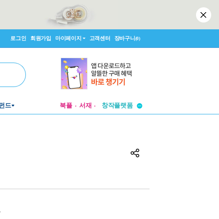
로그인
회원가입
마이페이지
고객센터
장바구니
(0)
투비컨티뉴드
펀드
북플
서재
창작플랫폼
투비컨티뉴드
원