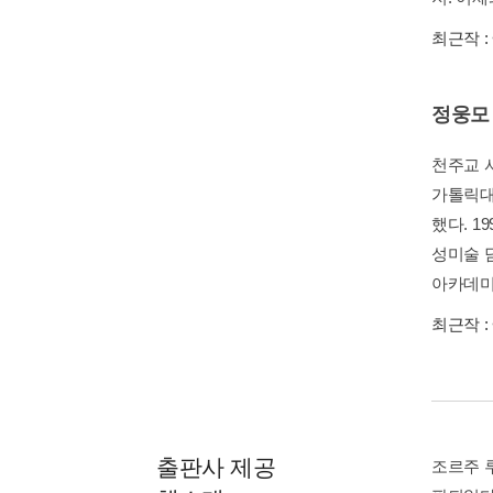
최근작 :
정웅모
천주교 
가톨릭대 
했다. 
성미술 
아카데미
최근작 :
출판사 제공
조르주 루