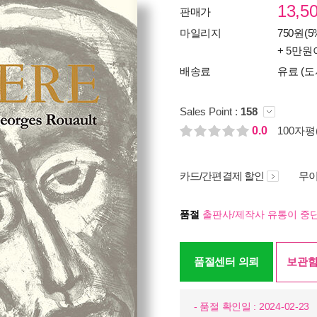
13,5
판매가
마일리지
750원(5
+ 5만원
배송료
유료 (도
Sales Point :
158
0.0
100자평(
카드/간편결제 할인
무이
품절
출판사/제작사 유통이 중단
품절센터 의뢰
보관함
- 품절 확인일 : 2024-02-23