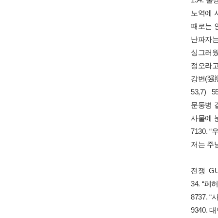
노역에 시
때로는 인
난파자는 
싱그러웠던
정오라고 
강변(强辯
53,7)
문둥병 같
사물에 눈
7130.
저는 주님
전쟁 GU
34. “
8737.
9340.