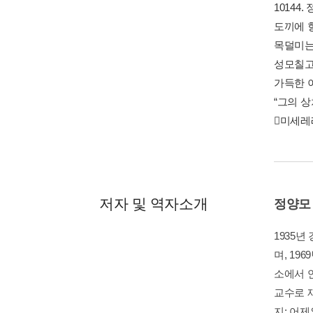
10144
도끼에 향
목덜미는 
성모칠고(
가득한 이
“그의 상
미세레레
저자 및 역자소개
정양모
1935
며, 1
소에서 
교수로 
지: 어제와