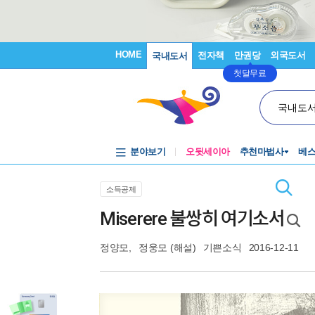
HOME
전자책
만권당
외국도서
국내도서
첫달무료
국내도
분야보기
오뒷세이아
추천마법사
베
소득공제
Miserere 불쌍히 여기소서
정양모
,
정웅모
(해설)
기쁜소식
2016-12-11