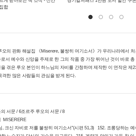
르게 받아보는 책 소식 - 신간
경기컬처패스 1만원 도서 할인 쿠
총집합
루오의 판화 해설집 《Miserere, 불쌍히 여기소서》가 우리나라에서 
로서 예수와 신앙을 주제로 한 그의 작품 중 가장 뛰어난 것이 바로 총
을 겪은 루오 본인이 하느님의 자비를 간청하며 제작한 이 연작은 제
목격한 많은 사람들의 관심을 받게 된다.
 서문 / 6조르주 루오의 서문 / 8
MISERERE
느님, 크신 자비로 저를 불쌍히 여기소서”(시편 51,3) 152. 조롱당하는 예수
불쌍한 노숙자가 당신의 가슴을 파고든다 215. 계략과 악의가 가득 찬 