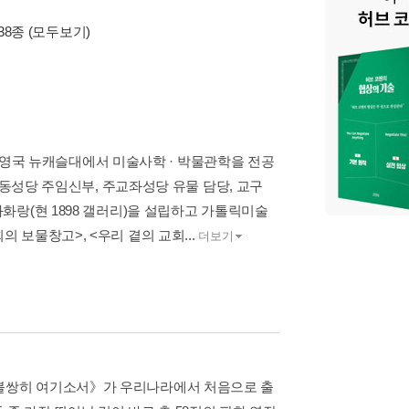
38종
(모두보기)
, 영국 뉴캐슬대에서 미술사학 · 박물관학을 전공
안동성당 주임신부, 주교좌성당 유물 담당, 교구
화랑(현 1898 갤러리)을 설립하고 가톨릭미술
보물창고>, <우리 곁의 교회...
더보기
erere, 불쌍히 여기소서》가 우리나라에서 처음으로 출