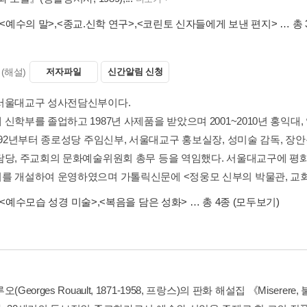
<예수의 말>
,
<종교.신학 연구>
,
<코린토 신자들에게 보낸 편지>
… 총 
(해설)
저자파일
신간알림 신청
서울대교구 성사전담신부이다.
신학부를 졸업하고 1987년 사제품을 받았으며 2001~2010년 홍익대
1992년부터 종로성당 주임신부, 서울대교구 홍보실장, 성미술 감독, 장
담당, 주교회의 문화예술위원회 총무 등을 역임했다. 서울대교구에 평화
를 개설하여 운영하였으며 가톨릭신문에 <정웅모 신부의 박물관, 교회의 
<예수모습 성경 미술>
,
<복음을 담은 성화>
… 총 4종
(모두보기)
오(Georges Rouault, 1871-1958, 프랑스)의 판화 해설집 《Mis