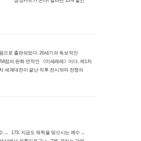
폰
삼성카드가 쏜다! 알라딘 15% 할인
이 달의 적립금 혜택
처음으로 출판되었다. 20세기의 독보적인
 58점의 판화 연작인 《미세레레》이다. 제1차
2차 세계대전이 끝난 직후 전시되며 전쟁의
 ... 173. 지금도 채찍을 맞으시는 예수 ...
이 세상에서 외톨이로구나 236. 우리는 강제