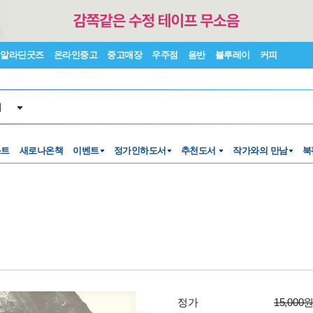
알라딘굿즈
온라인중고
중고매장
우주점
음반
블루레이
커피
서
스트
새로나온책
이벤트
정가인하도서
추천도서
작가와의 만남
북
정가
15,000