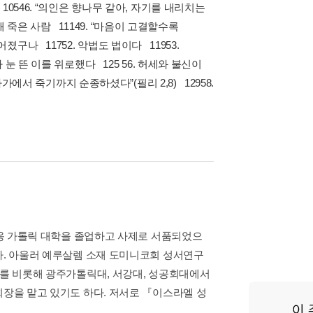
 10546. “의인은 향나무 같아, 자기를 내리치는
문당해 죽은 사람 11149. “마음이 고결할수록
졌구나 11752. 악법도 법이다 11953.
가 눈 뜬 이를 위로했다 125 56. 허세와 불신이
에서 죽기까지 순종하셨다”(필리 2,8) 12958.
 리옹 가톨릭 대학을 졸업하고 사제로 서품되었으
다. 아울러 예루살렘 소재 도미니코회 성서연구
부를 비롯해 광주가톨릭대, 서강대, 성공회대에서
회장을 맡고 있기도 하다. 저서로 『이스라엘 성