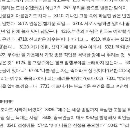
달리는 도형수(徒刑囚) 아닌가? 257. 우리를 왕으로 받든단 말이지 27
생길이 아름답기도 하다 ... 3110. 기나긴 고통 속에 파묻힌 낡은 빈민
말했다 3512. 인생은 힘겨운 직업 ... 3713. 서로 사랑하면 얼마나 좋
 입 안에 쓸개 맛만 남았구나 4316. 부촌의 마님은 천국도 예약할 수
우긴다 4718. 선고받은 죄수는 떠나 버리고 ... 4919. 변호사는
)했다 ... 5120. 저기 잊힌, 십자가에 달린 예수 아래서 5321. “
 5522. 무수한 일 가운데서 가장 좋은 직업은 척박한 땅에 씨 뿌리는 것 5
은 것” 6125. 장 프랑수아는 결코 알렐루야를 노래하지 않는다 ... 63
물이 있다 ...” 6728. “나를 믿는 자는 죽더라도 살 것이다”(요한 11,
 “우리는 예수의 죽음과 하나 되는 세례를 받았다”(로마 6,3) 7331. “여러분
을 알아보겠습니다 7733. 베로니카는 부드러운 수건을 들고 여전히 길을
ERRE
폐허조차도 사라져 버렸다” 8335. “예수는 세상 종말까지 극심한 고통을 겪으
 “사람 잡는 늑대는 사람” 8938. 중국인들이 대포 화약을 발명해서 백
 대면 9541. 점쟁이들 9742. “어머니들은 전쟁을 증오한다” 9943. 