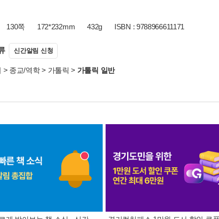
130쪽
172*232mm
432g
ISBN : 9788966611171
류
신간알림 신청
서
>
종교/역학
>
가톨릭
>
가톨릭 일반