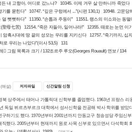
. 정든 내 고향아, 어디로 갔느냐? 10345. 이제 겨우 살 만하니까 죽었다
기를 묻힌다” 10747. “깊은 구렁에서 ...”(시편 130,1) 10948. 고
덜 뻣뻣하다” 11350. “손톱과 주둥이” 11551. 랭스의 미소와는 동떨어
聖母七苦) 12154. “죽은 자들아, 일어나라!” 12355. 때로는 눈먼 이
 암흑시대에 땅 끝의 성모는 우리를 지키신다 12757. “죽기까지, 십자가
처로 우리는 나았다”(이사 53,5) 131
 그림 목록과 크기 / 132조르주 루오(Georges Rouault) 연보 / 134
(해설)
저자파일
신간알림 신청
년 경북 상주에서 태어나 가톨릭대 신학부를 졸업했다. 1963년 프랑스
969년 독일 뷔르츠부르크 대학에서 성서신학을 전공해 박사 학위를 받았
연구하기도 했다. 1970년부터 2001년까지 안동교구 청송성당 주임신
재직했다. 2005년부터 현재까지 원로 사목 신부로 있으면서 다석학회 
 오늘』(생활성서사, 1989),...
더보기