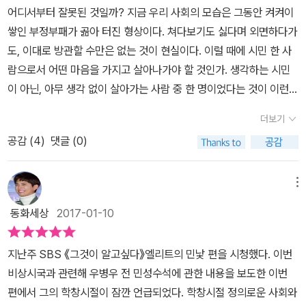
성과, 진정성에서 비롯된 은근한 설득력에 있다. 우리밀살리기운동으
어디서부터 잘못된 것일까? 지금 우리 사회의 모습은 그동안 켜켜이
무시가 더 큰 해악이...학생이 자신을 무시하고...사람은 누구나 평등
로 잘 알려진 운동가이자 일생을 노동·자치·생명·평화에 기초한 사회
쌓인 부정부패가 곪아 터진 형상이다. 쳐다보기도 싫다며 외면하다가
한 지적 능력을 타고 났다는 것.(39) 진정한 의미에서 무지한 스승은
운동에 헌신해온 정성헌이 내세우는 가치는 쉽고 소박하다. 밥의 소
도, 이대로 방관할 수만은 없는 것이 현실이다. 이럴 때에 시민 한 사
학생의 잠재력을 무한히 신뢰하고 그 잠재력이 특정 시기와 환경에
중함을 알자는 것이다. 그는 밥 한 그릇의 이치를 알면 만사(萬事를)
람으로서 어떤 마음을 가지고 살아나가야 할 것인가. 생각하는 시민
따라 각기 다르게 발현된다는 사실을 받아들이는 사람.(46) 무지한
안다며, 싸구려 밥을 먹이면서 아이들이 잘 되기를 바라는 것은 새빨
이 아닌, 아무 생각 없이 살아가는 사람 중 한 명이었다는 것이 이런
스승이란 말이 좋다.아는 체하면서 무시하는 사람은 스승이 아니다.
간 거짓말이라고 주장한다. 그러면서 세상에 태어나 내가 누군지도
비상시국을 초래한 것은 아닌지 마음이 불편하다. 이 책은 다음 세대
겸손하면서 신뢰하는 사람,잠재력의 발현을 기다리는 사람.드문 인격
더보기
모르고 헤매다 죽을 수는 없어서 하는 게 공부라며, 몸이 튼튼하고 마
를 '생각하는 시민'으로 키우기 위해 교사들이 던져야 할 8가지 질문
의 스승이겠다. 인문의 반대는 '야만''인간답다'는 말의 반대어가 '짐승
공감 (
4
)
댓글 (0)
음이 좋으면 공부는 저절로 된다는 단순한 이치를 정성스럽고 곡진하
을 담고 있다. 희망을 갖기 위해서는 다음 세대에 대한 교육의 끈을 놓
같다'라면,지금 같은 물신적 사회에서는 '기계 같다'는 말이 더 적절.
게 풀어간다. 또한 건축가 조성룡은 수십 년간 변함없는 학교 공간의
지 않고, 제대로 갖추어야한다는 생각을 하기에 이 책《교사인문학》을
(67) 인문학 열풍이 스펙으로 이어지는 불행한 사회가 된 것은 왜 일
풍경을 지적한다. 그는 학교를 즐거움과 기쁨, 슬픔과 힘듦을 함께 경
읽어보게 되었다. 이 책의 글은 황현산, 나희덕, 함돈균, 김흥규, 이도
메뉴
까?전근대 사회가 야만의 계급사회였다면현대사회는 기계같은 믿음
험하는 소중한 공간으로 가꾸어야 한다며 수업시간 외에 학생들이 자
흠, 박수밀, 정성헌, 조성룡 등 총 8명이 맡았다. 이 책은 실천적 생각
에 근거한 사회라는 지적은 서늘하다. 창조성의 핵심은 새로운 것을
동화세상
2017-01-10
유롭게 쉴 수 있는 아늑한 생활공간, 교사와 학생이 열린 마음으로 만
발명 그룹 시민행성이 기획했다. 시민행성은 '생각할 때 시민이다'라
만드는 능력이 아니라,현존하는 사물세계의 오류를 바로잡고 보다 정
나는 교무실 공간, 지역사회와 연계된 복합 커뮤니티 공간 등을 제안
는 캐치프레이즈를 내걸고 2013년 시작된 실천적 인문조직이다. 인
확히 보는 능력(72) 인문학적 창의력은물질적인 창조보다사회를 더
지난주 SBS 《그것이 알고싶다》엘리트의 민낯 편을 시청했다. 이번
한다. 기존의 생각과 체계를 넘는 새로운 교육과 글쓰기 방향을 제시
문정신의 공공성과 창의성을 사회적으로 실현, 확산하기 위한 다양한
올바르게 만드는 원동력이다.한국 사회에서 인문학이 강조되어야 하
비상시국과 관련해 우병우 전 민성수석에 관한 내용을 보도한 이번
하는 저자들도 있다. 시인이자 문예창작과 교수인 나희덕은 제도교육
형식의 강의와 인문적 아이디어를 기획, 발명, 제안하고 있다. 궁극적
는 지점이 그런 곳인데,인문학조차 기계적으로 수치화되어 스펙으로
편에서 그의 학창시절이 잠깐 언급되었다. 학창시절 정의로운 사회와
의 틀에 갇히지 않는 교육의 ‘그물망’을 상상하며 제안한다. 이는 하나
으로는 이 땅의 시민적 삶에 뿌리내린 실천적, 창의적 시민인문예술
측정하려는 창의적 사고는 대단하다.도대체 세상 어느 나라에,아이들