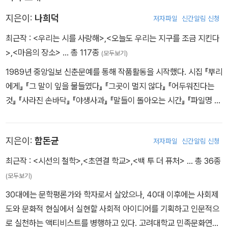
지은이:
나희덕
저자파일
신간알림 신청
최근작 :
<우리는 시를 사랑해>
,
<오늘도 우리는 지구를 조금 지킨다
>
,
<마음의 장소>
… 총 117종
(모두보기)
1989년 중앙일보 신춘문예를 통해 작품활동을 시작했다. 시집 『뿌리
에게』 『그 말이 잎을 물들였다』 『그곳이 멀지 않다』 『어두워진다는
것』 『사라진 손바닥』 『야생사과』 『말들이 돌아오는 시간』 『파일명 서
정시』 『가능주의자』 『시와 물질』, 시론집 『보랏빛은 어디에서 오는
가』 『한 접시의 시』 『문명의 바깥으로』, 산문집 『반통의 물』 『저 불빛
지은이:
함돈균
저자파일
신간알림 신청
들을 기억해』 『예술의 주름들』 『마음의 장소』 등이 있다. 서울과학기
술대학교 문예창작학과 교수로 재직중이다.
최근작 :
<시선의 철학>
,
<초연결 학교>
,
<백 투 더 퓨처>
… 총 36종
(모두보기)
30대에는 문학평론가와 학자로서 살았으나, 40대 이후에는 사회제
도와 문화적 현실에서 실현할 사회적 아이디어를 기획하고 인문적으
로 실천하는 액티비스트를 병행하고 있다. 고려대학교 민족문화연구