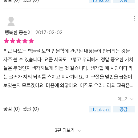
기를 마련해 줄 것 같았습니다.그보다 더 제가 이 책을 읽고 싶었던 이
것이 바로 문학이다. 숨죽인 말들과 숨어버린 생각을 보여주는 것이
물 세계의 오류'를 바로잡고 보다 정확히 보는 능력에 있다.PART 4.
유는 이 문장 때문이었습니다.​'생각할 때 비로소 학생이며, 교사이며,
문학이다. 그렇게 개인의 사소한 사정을 여러가지로 표현해주는 것이
문학은 어떻게 아이들의 공감 능력을 키우는가?문학 행위란 '나 아닌
시민이다!'대한민국 교사들 뿐만 아니라 학부모라면 반드시 읽어야되
메뉴
문학이다. 그래서 시를 읽어야 한다고, 저자는 여기까지 말한다.그러
다른 존재를 만나는 일'이다.오늘날의 독자들이 오늘날의 문학작품을
겠다고 느꼈습니다.​책 속엔 8가지의 질문과 함께 이어진 인문학 강의
나 왜 굳이 주체성과 타자를 언급했는지, 저자 글의 이면의 의미를 생
행복한 콩순이
2017-02-02
읽을 때는 공통의 이해와 감상이 나올까?그렇지 않다. 문학작품을 감
가 있었습니다.1. 주체성 교육은 어떻게 아이들을 억압하는가? - 황현
각해본다. 문학에서 주체성을 걷어내고 나를 드러내는 것처럼, 우리
상하는 것은 보물 찾기가 아니다. 누구든 노력하면 똑같은 답이 나오
산2. 어떻게 가르치지 않고 배우게 할 수 있을까? - 나희덕3. 인문교
도 힘없는 사람들의 속사정을 대변해줄 수 있어야 한다는 건 아닐
최근 나오는 책들을 보면 인문학에 관련된 내용들이 언급되는 것을
는 정답 찾기 놀이도 아니다.PART 5. 공감하고 연대하는 시민을 어
육은 어떻게 예술교육과 결합해 생각하는 시민을 키워낼 수 있을까?
까. 문학이 '나'라고 철저히 믿었던 것들에 금이 가고 의심하게 해주는
자주 볼 수 있습니다. 요즘 시국도 그렇고 우리에게 정말 중요한 가치
떻게 키워낼 수 있을까?같다는 것은 다름에서 같음을 분별한 것이요,
- 함돈균4. 문학은 어떻게 아이들의 공감 능력을 키우는가? - 김흥규
것처럼, 삶을 살아갈 때에도 세상에서 타자를 구분하는 방식에 의문
들은 무엇인지 생각해보게 되는 것 같습니다. '생각할 때 시민이다'라
다르다는 것은 같음에서 다름을 밝힌 것이다.같음에서 다름을 밝힌다
5. 공감하고 연대하는 시민을 어떻게 키워낼 수 있을까? - 이도흠6.
을 제기해야 한다는 건 아닐까. 이후 네 번째 강의에서도 비슷한 내용
는 글귀가 저의 뇌리를 스치고 지나가네요. 이 구절을 몇번을 곱씹어
하지만 그것은 같음을 나누어 다름을 만드는 것이 아니요, 다름에서
생명을 살리는 언어의 회복은 가능한가? - 박수밀7. 평화와 생명의
이 이어진다. 문학 행위는 '나 아닌 다른 존재를 만나는 일'이며, 그 과
보았는지 모르겠어요. 마음에 와닿아요. 아직도 우리나라의 교육은
같음을 분별한다 하지만 그것은 다름을 녹여 없애고 같음을 만드는
가치를 어떻게 가르칠 것인가? - 정성헌8. 공간과 환경은 사람에게
정을 통해 타인에 대한 공감능력을 키운다고 말이다. 그런데 문학 속
지식에 치우친 교육이 많이 이루어지고 있는데 그런 의미에서 교사들
것이 아니다.이로 말미암아 같음은 다름을 없애버린 것이 아니기 때
어떻게 영향을 미치는가? - 조성룡​저는 <part 5. 공감하고 연대하는
더보기
에 들어가 있는 인간의 경험에도 공통된 것이 있는가, 질문한다. 사실
이 아이들을 '생각하는 시민'으로 키우기 위해 던져야 할 8가지 질문
문에 바로 같음이라고 말할 수고 없고, 다름은 같음을 나눈 것이 아니
시민을 어떻게 키워낼 수 있을까?_ 이도흠>이 인상깊었습니다.지금
공통된 인간 경험이라는 말은 인간 존재의 본질을 무시하는 가정이나
공감 (
0
)
댓글 (0)
을 통해 단순히 지식만 습득하고 올바른 사고를 하지 못하는 아이들
기에 이를 다른 것이라고 말할 수 없다. 단지 다르다고만 말할 수 없기
의 우리 모습......그 역시도 우리의 모습이 '헬조선'으로 전락하고 만것
마찬가지다. 사람은 다양할 수밖에 없다. 그리고 그러한 다양성을 담
로 자라지 않도록 도와줄 수 있을 것 같습니다. 사실 현 시국에서 보자
때문에 이것들이 같다고 말할 수 있고, 같다고만 말할 수 없기 때문에
에 대해 안타까움을 금치 못하며 우리에게 '눈부처-주체'에 대해 이야
은 문학은, 당연히 다양한 해석이 일어날 수밖에 없다. 문학작품에 대
면 소위 엘리트라고 하는 자들이 저지른 비리나 잘못된 사고방식들을
이것들이 다르다고 말할 수 있을 뿐이다.PART 6. 생명을 살리는 언
3편 더보기
기를 해주었습니다.지금 우리가 사는 세계를 움직이는 원리는 '포
한 이해는 무지·착각·불성실에 의한 것이 아니라면 그 해석과 평가는
보며 경악을 금치 못했습니다. 공부만 잘하는 아이로 자라난 탓인지
어의 회복은 가능한가?생태적 글을 읽고 생태적 글쓰기를 수행함으