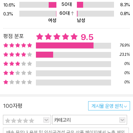
급한 현안이자 한국 미래 교육의 핵심임을 내세우고 있다. 이를 위해
50대
8.3%
10.6%
실제로 학교 현장에서 우리 아이들을 가르치고 있는 교사들이 문학,
60대
0.8%
0.3%
여성
남성
건축, 글쓰기, 교육론, 생명·평화 등의 분야에서 오랜 시간 성심과 성
의를 다해 높은 공력을 쌓아온 ‘스승’들을 초대해 깊은 이야기를 나누
9.5
평점 분포
었다. 초대된 스승은 황현산, 정성헌, 김흥규, 이도흠, 조성룡, 나희덕,
박수밀, 함돈균, 8명의 저자들이다. 이들은 각각 ‘주체성 교육은 어떻
76.9%
게 아이들을 억압하는가?’ ‘평화와 생명의 가치를 어떻게 가르칠 것
23.1%
인가?’ ‘문학은 어떻게 아이들의 공감 능력을 키우는가?’ ‘공감하고
0%
연대하는 시민을 어떻게 키워낼 수 있을까?’ ‘공간과 환경은 사람에
0%
게 어떻게 영향을 미치는가?’ ‘어떻게 가르치지 않고 배우게 할 수 있
0%
을까?’ ‘생명을 살리는 언어의 회복은 가능한가?’ ‘인문교육은 어떻게
예술교육과 결합해 생각하는 시민을 키워낼 수 있을까?’라는 질문을
던지며 진심어린 이야기, 온몸으로 깨닫고 실천해온 깊은 이야기를
100자평
게시물 운영 원칙
펼쳐 보인다. 생각하는 교사와 시민을 위해 다양한 분야에서 고민해
카테고리
보는 진지하고 사려 깊은 이야기 여러 분야에서 다채로운 질문을 던
지며 이야기를 풀어가지만, 큰 틀에서 모아지는 저자들의 공통된 메