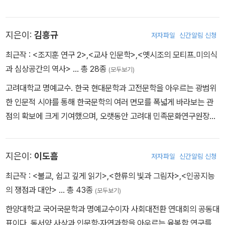
원 HK연구교수를 지냈고, 고려대, 이화여대, 한국예술종합학교, 서
울예대, 서울과기대 등 많은 대학에서 강의했다. 문체부, 교육청, 서울
지은이:
김흥규
저자파일
신간알림 신청
문화재단, 한국전통문화대학, 서울자유시민대학, 삼성전자, 리움미술
관 등 여러 기관에서 교육 프로그램을 기획하거나 자문하고 강의해왔
최근작 :
<조지훈 연구 2>
,
<교사 인문학>
,
<옛시조의 모티프.미의식
다. 문체부 및 한국문화예술위원회 온라인플랫폼 ‘인문360도’ 사이
과 심상공간의 역사>
… 총 28종
(모두보기)
트 설계에 주도적으로 참여했으며, 시민인문교육에 대한 비전으로 실
고려대학교 명예교수. 한국 현대문학과 고전문학을 아우르는 광범위
천적 인문공동체 시민행성을 만들고 대표로 활동했다. 미래학교 미지
한 인문적 시야를 통해 한국문학의 여러 면모를 폭넓게 바라보는 관
행을 동료들과 기획했으며 설립을 위한 공동대표를 맡았다. 대안디자
점의 확보에 크게 기여했으며, 오랫동안 고려대 민족문화연구원장으
인대학 PaTI에서 가르치며 인문연구소장직을 수행했다. 플라톤아카
로 재직하면서 한국학 연구 역량의 조직과 세계화에도 힘썼다. 쓴 책
데미 펀딩으로 추진되는 전환적 연구교육센터 디자인에 참여했다. 경
으로 『옛시조의 모티프·미의식과 심상공간의 역사』『사설시조의 세
희사이버대학에서 미래대학 프로젝트에 책임에디터를 맡아 대학 전
지은이:
이도흠
저자파일
신간알림 신청
계』『한국 현대시를 찾아서』『한국문학의 이해』『조선 후기의 시경론과
환 메뉴얼을 설계하고 특임교수로 재직했다. 현대자동차의 해리티지
시의식』등이 있다.
최근작 :
<불교, 쉽고 깊게 읽기>
,
<한류의 빛과 그림자>
,
<인공지능
북 프로젝트에 초대편집장을 지냈다. 인천광역시교육청 미래학교 프
의 쟁점과 대안>
… 총 43종
로젝트에 연구 및 자문 등으로 적극 참여하고 있으며, 현재 복간 『사
(모두보기)
상계』 편집위원으로 있다. 현재 대통령 직속 국가건축정책위원회 자
한양대학교 국어국문학과 명예교수이자 사회대전환 연대회의 공동대
문위원으로도 활동중이다. 비평집 『얼굴 없는 노래』 『예외들』 『사랑
표이다. 동서양 사상과 인문학·자연과학을 아우르는 융복합 연구를