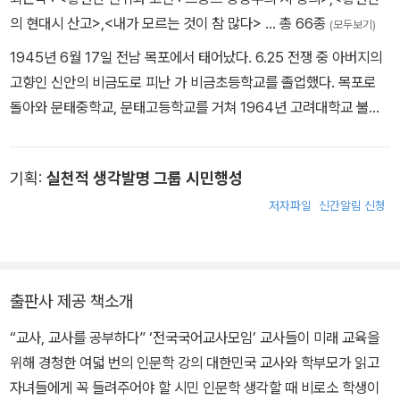
에 참여작가로 초대됐으며, 2006 베니스비엔날레 한국관 커미셔너
의 현대시 산고>
,
<내가 모르는 것이 참 많다>
… 총 66종
(모두보기)
를 맡았다. 서울건축학교 교장(1994~2003), 성균건축도시설계원
1945년 6월 17일 전남 목포에서 태어났다. 6.25 전쟁 중 아버지의
(SKAi) 석좌교수로 강의했다. 도시건축집단 조성룡도시건축(UBA
고향인 신안의 비금도로 피난 가 비금초등학교를 졸업했다. 목포로
C)의 대표다. 아울러 문화재청 문화재위원으로 활동했다.
돌아와 문태중학교, 문태고등학교를 거쳐 1964년 고려대학교 불어
불문학과에 입학했다. 졸업 후 잠시 편집자로 일하다가 같은 대학원
에 진학해 아폴리네르 연구로 석사(1979), 박사(1989) 학위를 취득
기획:
실천적 생각발명 그룹 시민행성
하는데, 이는 각각 국내 첫 아폴리네르 학위 논문이 되었다. 이를 바탕
으로 『얼굴 없는 희망-아폴리네르 시집 '알콜' 연구』(문학과지성사, 1
저자파일
신간알림 신청
990)를 펴냈다. 1980년부터 경남대 불어불문학과와 강원대 불어불
문학과 교수를 거쳐 1993년부터 고려대 불어불문학과 교수로 재직
했다. 2007년 한국번역비평학회를 창립해 초대 회장을 맡았고, 201
출판사 제공 책소개
0년부터 고려대 불어불문학과 명예 교수였다. 프랑스 상징주의와 초
현실주의 시를 연구하며 번역가로서 생텍쥐페리의 『어린 왕자』(열화
“교사, 교사를 공부하다” ‘전국국어교사모임’ 교사들이 미래 교육을
당, 1982 ; 열린책들, 2015)를, 현대시 평론가로서 『말과 시간의 깊
위해 경청한 여덟 번의 인문학 강의 대한민국 교사와 학부모가 읽고
이』(문학과지성사, 2002)를 출간 한 바 있다. 퇴임 후 왕성한 출판
자녀들에게 꼭 들려주어야 할 시민 인문학 생각할 때 비로소 학생이