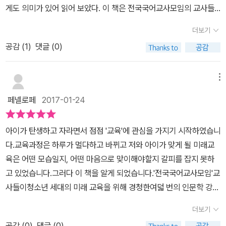
저자의 말이 더욱 마음에 와 닿는다.​아이들에게 좀 더 자유를 주고 선
에 대해 여러차례 언급되는 바, 국영수 중심의 좋은 점수를 얻기 위한
게도 의미가 있어 읽어 보았다. 이 책은 전국국어교사모임의 교사들
p16-'나는 이런 사람이다 저런 사람들과 나는 같을 수 없다.'와 같은
마나 폭력적이며 교육의 가능성을 차단하는 것인지를 역설한다.'무
생과 제자가 수직적인 관계가 아니라 상호적이고 평등한 관계를 맺으
교육이 만들어낸 결과물을 볼 때 이점에 주목할 필요가 있다. =공감
이 들은 여덟 번의 강의를 옮긴 것이다. 사실 부모나 교사가 아니어도
위험하면서 편협적이면서, 차별적인 생각들로 발전하게 된다는 것이
지'보다 나쁜 것이 '무시'입니다.진정한 의미에서 무지한 스승은 학생
더보기
며 미래를 함께 살아갈 동료이자 이웃으로 서로 배우는 것이 교육이
하고, 연대하고, 대화하고 협상하는 것, 이 책 속에서 우리는 많은 생
모두에게 의미를 줄 수 있는 책이다.우리의 미래를 생각한다면 반드
다. 읽다 보면 인문학, 인문정신이라는 게 이런 건가? 이렇게도 생각
의 잠재력을 무한히 신뢰하고, 그 잠재력이 특정 시기와 환경에 따라
라고 한다면 그것은 정말 살아있는 교육이 되지 않을 수 없으리라.학
각을 하게 된다. 한국 미래 교육의 핵심은 '생각하는 시민'을 키우는
공감 (
1
)
댓글 (0)
시 교육을 고민해야 하기 때문이다. 이 중 첫 번째 강의가 가장 인상
하고 질문하고 답변할 수 있구나를 배웠다.그저 이렇게 해라, 저렇게
각기 다르게 발현된다는 사실을 받아들이는 사람입니다.PART 3. 인
교에서부터 눈에 보이는 실력으로 학생의 우열을 가르고 보이지 않는
것이어야 한다면 이 책은 그 시작의 불씨가 되어줄 수 있을 듯 싶다.
깊었다. '주체성 교육은 어떻게 아이들을 억압하는가?'에 대한 주제였
해라가 아닌 우리가 고질적인 문제들을 향해 질문을 던지고 생각지
문교육은 어떻게 예술교육과 결합해 생각하는 시민을 키워낼 수 있을
잠재력을 신뢰하지 않는다. 잠재력은 특정 시기와 환경에 따라 다르
현재를 살아가는, 그리고 우리가 마주하고 있는 비상시국의 현실에서
다. 사진을 찍을 때 잘 나오게 하기 위해 얼굴에 힘을 줄 때가 있다. 그
못한 깊은 부분을 건들이고, 다루며 다양한 이야기와 어쩌면 나름 해
메뉴
까?'창의성' 관련 수업 이야기.학생들에게 노트에 별을 하나 그려보라
게 발현되기 때문에 그것을 학교교육에서 받아들인다는 것은 쉽지 않
8명이 들려주는 강연은 생각하는 시민으로서의 첫 걸음을 내딛게 도
처럼 '이것이 바로 나다'라는 생각을 앞세우는 순간 알게 모르게 스스
결책들을 서술한 어렵지 않고 인문정신을 가지게 만드는 책이다.
고 합니다. 그 주문을 받고 학생들은 각자 재빨리 별을 그립니다.학생
페넬로페
2017-01-24
은 문제일 것이다. 배움을 받는 학생을 기다려주고 가능성을 인정해
와줄 것이다.=(이미지출처: '교사 인문학' 표지에서 발췌)
로를 힘주어 표현하려고 하게 된다. 그러나 이런 자기주장, 곧 '나'를
들은 어떤 모양의 별을 그렸을까요?여러분은? 대부분 이런 모양
주는 교육이 된다면...​교육뿐 아니라 다양한 분야에서 생각해볼 기회
인식하는 주체성은 우리의 행동을 간섭하게 된다. 끊임없이 우리 삶
'☆'의 별을 그렸겠죠?열 명 중에 아홉 이상은 이렇게 그립니다. 사람
아이가 탄생하고 자라면서 점점 '교육'에 관심을 가지기 시작하였습니
를 제공해준다. 교육에 대해 생각을 정리해 볼 수 있는 기회도 제공해
에 충고를 한다. 자연스럽지 않게 되는 것이다.문제는 '나'를 인식하는
들은 다른 얼굴을 하고 다른 옷을 입고 다른 취향을 갖고, 다른 교육을
다.교육과정은 하루가 멀다하고 바뀌고 저와 아이가 맞게 될 미래교
준다.생각하는 시민이 되기 위한 시작​, 그리고 인문학적으로 현재의
순간 '너'라는 존재를 규정하게 된다는 것이다. 나와 너를 가르게 된
받고, 다른 경험을 해봤는데 왜 모두 똑같은 모양의 별을 그리는가?
육은 어떤 모습일지, 어떤 마음으로 맞이해야할지 갈피를 잡지 못하
삶을 사색하게 하는 좋은 길잡이가 되어주는 책이다. 우리의 삶을 이
다. 주체성 교육은 차별의 논리로 나아갈 수 밖에 없다.한편, 우리에게
그럼 그 별은 실재의 별과 모양이 같은가?이는 우리가 다른 사람임에
고 있었습니다.그러다 이 책을 알게 되었습니다.'전국국어교사모임'교
해하고픈 교사뿐 아니라 한국의 교육에 문제의식을 갖고 새로운 교육
는 '나'라고 내세우는 나 말고도 숨기고 싶은 '또 다른 나'가 숨어 있다.
도 불구하고 똑같은 생각을 하고 있다는 사실을 적나라하게 보여주
사들이청소년 세대의 미래 교육을 위해 경청한여덟 번의 인문학 강
패러다임이 필요하다고 생각하는 학부모와 학생들에게도 생각할 여
내 안에도 '너'가 존재하는 것이다. 이것을 인문학에서는 '자기 안의
며, 둘 째로는 우리 대부분이 가진 '보편적' 생각이 실재와 어긋난다는
의!교사들이 읽는, 교사들도 교사를 공부한 인문학 강의.현장에서 느
유를 주는 의미있는 책이다. ​
타자'라고 부른다. 결코 감추고 싶지 않은 나의 어떤 부분이다. 누구나
더보기
점을 보여줌으로써 이른바 '상식'을 의심하게 하는 효과가 있다.이렇
끼는 그들의 이야기는 보다 생생하게 '교육'에 대해 생각할 수 있는 계
가지고 있지만 아무도 드러내지 못하고 억압되어 있는 그것을 다루는
게 창조성의 핵심은 새로운 것을 만드는 능력이 아니라 '현존하는 사
공감 (
0
)
댓글 (0)