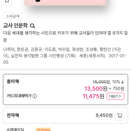
소득공제
교사 인문학
다음 세대를 생각하는 시민으로 키우기 위해 교사들이 던져야 할 8가지 질
문
나희덕
,
함돈균
,
김흥규
,
이도흠
,
박수밀
,
정성헌
,
조성룡
,
황현산
(지은
이),
실천적 생각발명 그룹 시민행성
(기획)
세종(세종서적)
2017-01-
05
종이책
15,000
원,
10%
13,500
원
+ 750원
11,475
원
카드최대혜택가
더보기
전자책
9,450
원
수령예상일
양탄자배송