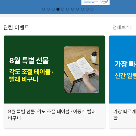
관련 이벤트
전체보기
8월 특별 선물. 각도 조절 테이블 · 이동식 빨래
가장 빠르게
바구니
합