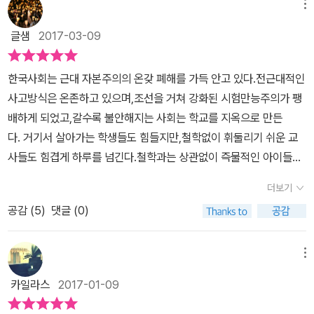
수 있음을 알려준다. 텍스트에 대한 견해가 다를 수 있다는 것을 인정
메뉴
하고 나면 대화가 가능해지고, 대화를 통해 생각을 수정함으로써 서
글샘
2017-03-09
로의 견해 차이를 좁히거나 공통의 이해를 넓혀 나갈 수 있기 때문이
다. 이러한 훈련을 거치다 보면 자신과 의견이 다른 사람에 대해서도
한국사회는 근대 자본주의의 온갖 폐해를 가득 안고 있다.전근대적인
덜 적대적이 되며, 민주 시민을 기르는 데 필요한 중요한 훈련이 된다
사고방식은 온존하고 있으며,조선을 거쳐 강화된 시험만능주의가 팽
는 것이다. 거리의 인문학자, 행동하는 지식인으로 불리는 이도흠은
배하게 되었고,갈수록 불안해지는 사회는 학교를 지옥으로 만든
‘공감’의 주제에 더욱 깊이 파고든다. 그는 인간이 가장 인간다울 수
다. 거기서 살아가는 학생들도 힘들지만,철학없이 휘둘리기 쉬운 교
있는 특성을 ‘의미의 이해와 성찰, 공감과 연대’로 꼽으며 존재의 의미
사들도 힘겹게 하루를 넘긴다.철학과는 상관없이 즉물적인 아이들과
를 추구하며 공감하고 연대하는 시민을 ‘눈부처-주체’로 명명한다. 눈
부딪치는 접점에서웃음이 나기도 하지만 신경전을 벌이는 일도 많기
부처는 우리가 흔히 알고 있듯이 ‘상대방의 눈동자에 비친 내 모습’이
더보기
때문이다. 철학을 가진다면,그럴 때 조금 여유를 가질 수 있으리라.신
다. 상대방에게 사랑의 마음을 가지고 가까이 가서 눈을 마주치며 하
공감 (
5
)
댓글 (0)
경전에서 이기겠다는 생각을 조금 버릴 수도 있겠다. 교육의 그물망.
나가 되고자 할 때만 눈부처가 보이는 것처럼, 나보다 약한 자들을 사
중심에 복속되는 질서가 아니라,모든 개체들이 동등하고 유기적인 관
랑하고 포용하고 희생하면서 그들과 공존하려는 마음을 길러야 한다
계를 맺는 생태주의적 그물망.이 그물망 속에서는 그물코가 동등(3
메뉴
고 주장하며 ‘공감의 뿌리 교육’ 등 공감의 능력을 학습하고 개발하는
7) 교사로 출발했던 나희덕의 고민은 다른 사람보다 실질적이다.가르
카일라스
2017-01-09
방법을 일러준다. 생각할 때 비로소 학생이며, 교사이며, 시민이다! 이
칠 교 敎라는 한자에 그물망의 의미를 확장시켜인간 관계의 확산을
책을 읽는 즐거움은 8가지 글에서 드러나는 8명 저자들의 뚜렷한 개
기하는 사고는 의미있다. 랑시에르는 <무지한 스승>에서 무지보다