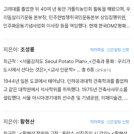
박지원의 글 짓는 법》을 저술했다. 고전을 ‘지금·여기’와 소통하려는
고려대를 졸업한 뒤 40여 년 동안 가톨릭농민회 활동을 해왔으며, 우
노력으로 《한자의 쓸모》, 《오래 흐르면 반드시 바다에 이른다》, 《오
리밀살리기운동 본부장, 민주헌법쟁취국민운동본부 상임집행위원,
우아: 나는 나를 벗 삼는다》, 《청춘보다 푸르게, 삶보다 짙게》, 《탐독
민주화운동기념사업회 이사장 등을 역임했다. 현재 한국DMZ평화생
가들》, 《리더의 말공부》, 《고전 필사》 등을 썼다. 글쓰기에 대한 관심
명동산 이사장 및 남북강원도협력협회, 함께하는 경청(傾聽) 이사장
을 바탕으로 《18세기 지식인의 생각과 글쓰기 전략》, 《과학기술 글
을 맡고 있다. 지속가능한 산업의 토대인 농업 농촌을 살리는 길, 지구
쓰기》(공저)를 저술했으며, 교육에도 관심을 기울여 《살아있는 한자
지은이:
조성룡
저자파일
신간알림 신청
온난화에 대한 대책과 이를 위한 정치혁명과 교육개벽 실천 등에 특
교과서》(공저), 《기적의 한자학습》(공저), 《기적의 명문장 따라 쓰
히 관심을 기울이고 활동하고 있다.
최근작 :
<서울감자도 Seoul Potato Plan>
,
<건축과 풍화 : 우리가
기》, 《해결 초등 글쓰기》 등을 썼다. 역서로는 《정유각집》(공저), 《연
도시에서 산다는 것은>
,
<교사 인문학>
… 총 6종
암 산문집》, 《연암 소설집》 등이 있다. 현재 한양대학교에서 학생들
(모두보기)
을 가르치고 있다.
1944년 일본 도쿄에서 태어났다. 인하공과대학 건축학과를 졸업하
고 같은 대학원에서 석사학위를 취득했다. 1975년 건축사사무소를
설립했다. 서울 아시아경기대회 선수촌 및 기념공원, 의재미술관, 선
유도공원, 해인사 신행문화도량 등에 당선됐으며, 주요 작품으로는
서울 올림픽공원의 소마미술관, 파주출판도시의 안그라픽스 사옥, 지
지은이:
황현산
저자파일
신간알림 신청
앤아트스페이스 등이 있다. 1989년 도쿄 갤러리 마에서 열린 〈마당
의 사상〉 전에 초청됐고, 2002 베니스비엔날레 국제건축전 한국관
최근작 :
<황현산 전위와 고전 : 프랑스 상징주의 시 강의>
,
<황현산