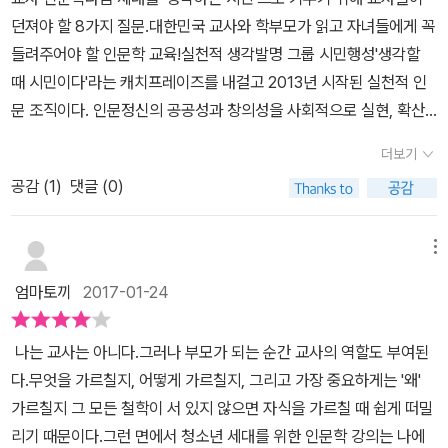
다.​좋은 생각을 이끌어 내는 데는 좋은 질문이 필요하다. 교사 인문학
혁신적으로 달라져야 합니다. 인공지능도 할 수 없는 창조와 공감에
단순히 받아들이고 지금 이 상황에 수긍하면서 살고 있지 않은가, 이
던져야 할 8가지 질문.대한민국 교사와 학부모가 읽고 자녀들에게 꼭
층이나 권력을 가진 이들에게 유리한 우리 사회 시스템이 문제라는
은 8가지 질문으로 출발한다.1, 주체성 교육은 어떻게 아이들을 억압
서 더 의미를 찾고 이를 다음 세대로 전하며 문명의 발전을 이끌어야
제 더 이상 바보같이 가만히 있지 말자! 생각할 때가 자신의 본문인 학
들려주어야 할 인문학 교육!실천적 생각발명 그룹 시민행성'생각할
것을 더 느낄 수 있다. 많은 사람들이 인문학에 관심을 가지고 인문학
하는가?2, 어떻게 가르치지 않고 배우게 할 수 있을까?3, 인문교육은
합니다. 눈부처 교육을 통하여 만인이 만인과 투쟁하면서 소외와 불
생이고 교사이고 시민이 되는 것이다.Q&A 미니 인터뷰도 포함돼 있
때 시민이다'라는 캐치프레이즈를 내걸고 2013년 시작된 실천적 인
적인 소양을 갖추더라도 그것을 현실화 할 수 있는 힘이 없다면, 인문
어떻게 예술교육과 결합해 생각하는 시민을 키워낼 수 있을까?4, 문
안과 고독과 과로로 시달리는 이 사회를 바꾸어야 합니다. 새로운 교
어, 실제로 학교 다니면 겪어본 일이나, 학부모로써 혹은 전해 들은 이
문 조직이다. 인문정신의 공공성과 창의성을 사회적으로 실현, 확산
학적 지식은 소멸될 수 밖에 없다. 우리에게 인문학적인 소양도 중요
학은 어떻게 아이들의 공감 능력을 키우는가?5, 공감하고 연대하는
육으로 소시민들이 공감하고 연대하는 주체로 거듭나지 않는다면 지
야기를 미니인터뷰식으로 질문과 답변으로 챕터가 끝날 때마다 깨알
하기 위한 다양한 형식의 강의와 인문적 아이디어를 기획, 발명, 제안
하지만 그것을 활용해 사회를 바꿀수 있는 환경이 있어야만 인문학적
시민을 어떻게 키워낼 수 있을까?6, 생명을 살리는 언어의 회복은 가
금처럼 탐욕과 부패와 부조리를로 넘쳐나는 '헬조선'이 이어질 것이
더보기
같이 등장해 궁금증도 해소해주는 재밌으면서 공부가 되고 몰랐던 사
하고 있다. 궁극적으로 이 땅의 시민적 삶에 뿌리내린 실천적, 창의적,
이 지식과 소양이 우리 사회에 뿌리 내릴 수 있기 때문이다.
능한가?7, 평화와 생명의 가치를 어떻게 가르칠 것인가?8, 공간과 환
고, 인공지능 기계에 인간이 지배되고 통제되는 사회마저 도래할지도
실도 알게 되는 유익한 부분이 아닐 수 없다.p10-part 1 : 주체성 교
공감 (
1
)
댓글 (0)
시민 인문예술 학교로의 비상을 꿈꾸고 있다.PART 1. 주체성 교육은
경은 사람에게 어떻게 영향을 미치는가?​큰아이가 초등학교에 들어가
모릅니다. (본문 150,151p) =주체성 교육의 억압이 숨어 있는 교육
육은 어떻게 아이들을 억압하는가?학부모가 되면, 교사가 되면 어른
어떻게 아이들을 억압하는가?주체성 교육이 억압하는 것에 대한 이
기 전부터 공교육에 대한 신뢰가 없어 대안을 찾아보았지만 결국 공
현실 속에 내던졌던 우리가 만든 현실은 그야말로 참혹 그 자체다. '새
이 되면 나도 모르게 아이들을 억압해 본적이 있는지 곰곰히 생각해
야기, 주체성 교육이 '자기 안의 타자(다른 사람)'를 억압하고 있는 모
메뉴
교육으로 아이들의 교육을 시작하게 된다. 그래서 더욱 학교교육에
나라의 어린이는 일찍 일어납니다. 잠꾸러기 없는 나라 우리나라 좋
봐야 한다.나도 모르는새에 이미 물들여버린, 어렸을때 나도 그렇게
습이 안타깝다.여기서의 '타자'는 주체성과 맞서는 개념으로 볼 수 있
대해 관심을 가지고 있는데 현재 교육시스템에 안타까움이 많이 느껴
은 나라'라는 노래 속에서, 자기계발이라는 명목으로 끊임없이 꾸중
엄마토끼
2017-01-24
배우고 자랐으니까 당연한 건 줄 알고 아이들에게 똑같이 대물림하듯
을 것이다. 읽기에 따라, 성향에 따라 해석을 달리할 수 있는 시,인문
진다. 사회에 문제가 생기면 무조건 학교 현장에 인성교육이며 소프
하고 다그치는 책 속에서 우리는 늘 주체성의 간섭을 받으며 살아왔
이 해주는게 아닌지 생각해 볼때이다.그게 바로 주체성 교육이다. 어
학 책이나 사회과학 책처럼 지식을 전달하는 책들을 읽을 때에는 책
트웨어 교육을 한다고 한다. 교육현장에서 근무하는 선생님들부터 볼
다. 이에 한 강연에서는 '나는 나다'라고 항상 내세우는 나 말고 자기
나는 교사는 아니다.그러나 부모가 되는 순간 교사의 역할도 부여된
렸을때를 떠올려보면 우리는 주체성 교육을 받아오면서 자라왔다. 그
안의 논리를 그대로 따라가는 것이 좋으나,시를 읽는다는 것은 그런
멘소리를 하고 있는 것을 알고 있다. 사교육 시장만 조장될 뿐이다. 더
안의 타자, 즉 누구나 가지고 있지만 아무도 드러내려 하지 않는 숨기
다.무엇을 가르칠지, 어떻게 가르칠지, 그리고 가장 중요하게는 '왜'
렇게 많은 시간이 흘렀는데도 여전히, 지금도 한국은 주체성 교육을
책들을 읽는 일과 다르다.잘 모르겠으면 모르는 대로 그만이다.철학
이상 부모들이 생각 없이 학교교육에 사교육에 아이들을 맡기지 않아
고 싶은 또 다른 나를 응시할 필요가 있다고 강조한다. 시와 소설 같은
가르칠지 그 모든 철학이 서 있지 않으면 자식을 가르칠 때 쉽게 떠밀
시키고 있다. 주체성은 우리와 헤어질 수 없는 그림자처럼, 내 삶에
자 니체가 말한 '책은 도끼다' PART 2. 어떻게 가르치지 않고 배우게
야 한다. 생각할 때 비로소 학생이며, 교사이며, 시민이다 라고 말하는
문학은 이를 가능케하고 있는데 8명의 강연 속에 문학작품이 가진 힘
리기 때문이다.그런 면에서 청소년 세대를 위한 인문학 강의는 나에
많은 부분을 차지하고있고, 이게 억압으로써 작용한다는것을 알았다.
할 수 있을까?교육에서 유능한 학생과 무능한 학생을 나누는 것이 얼