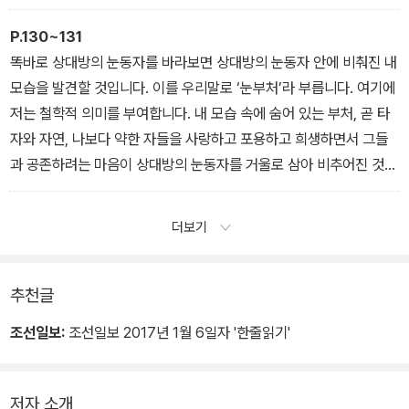
련입니다. _김흥규 <문학은 어떻게 아이들의 공감 능력을 키우는가?
>에서
P.130~131
똑바로 상대방의 눈동자를 바라보면 상대방의 눈동자 안에 비춰진 내
모습을 발견할 것입니다. 이를 우리말로 ‘눈부처’라 부릅니다. 여기에
저는 철학적 의미를 부여합니다. 내 모습 속에 숨어 있는 부처, 곧 타
자와 자연, 나보다 약한 자들을 사랑하고 포용하고 희생하면서 그들
과 공존하려는 마음이 상대방의 눈동자를 거울로 삼아 비추어진 것입
니다. 그 눈부처를 바라보는 순간 상대방과 나의 구분이 사라집니다.
_이도흠 <인문교육은 어떻게 예술교육과 결합해 생각하는 시민을 키
더보기
워낼 수 있을까?>에서
추천글
조선일보:
조선일보 2017년 1월 6일자 '한줄읽기'
저자 소개