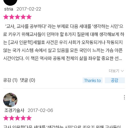
전되었고, 이 참사를 교육의 근본적인 변화를 이끌어내는 불씨로 살
는데 정작 우리나라의 교육은 왜 이 모양인가,과거의 공부 방법과 한
리들의 모습이 있다. 책에는 한나 아렌트의 대표적인 저서 <예루살렘
stria
2017-02-22
려낼 수 있는 가능성도 희박해지고 있습니다. 그런데 깊은 바다 속에
치도 변화하지 않고 있고 교육에 쏟아부은 돈만 해도 억에서 조 단위
의 아이히만> 을 소개하고 있으며, 아이히만의 '생각 없음'과 '복종'보
수장된 아이들만이 아니라, 우리가 교실에서 만나는 학생들도 또 다
라고 한다.지금도 학원이든 학교에서 시험을 강조하면서 오로지 점수
다 더 문제가 되는 것은 바로 '동일성에서 비롯된 타자에 대한 배제와
'교사, 교사를 공부하다' 라는 부제로 다음 세대를 '생각하는 시민'으
른 형태의 세월호 같은 감옥을 살고 있는 것은 아닐까요? 더 이상 교
에만 목을 매고 있다는 현실이 참으로 안타깝다. 나 또한 이런 시스템
폭력' 이다. '동일성에서 비롯된 타자에 대한 배제와 폭력' 의 의미는
로 키우기 위해교사들이 던져야 할 8가지 질문에 대해 생각해보게 하
실이 감옥이 되지 않고, 아이들에게 진정한 해방과 자기 나름의 배움
에 피해자이기도 하다.좀 더 아이들의 창의력과 상상력, 그리고 인문
기독교도인이 다른 종교인들에게 이단이나 악마로 생각하는 것, 우파
는 ​[교사 인문학]​세월호 사건은 우리 사회가 오작동되거나 작동되지
을 경검할 수 있도록 하기 위해서는 우리는 과연 무엇을 해야할까요?
정신을 자극할만한 교육 방법이나, 시스템을 만들어 내, 다음 세대를
는 좌파를 '빨갱이','불순분자'라는 이름을 써서 폭력적인행위를 함으
않는 국가 시스템 속에서 살고 있음을 모든 국민이 느끼는 가슴 아픈
(본문 31~34p)= =이 강의에 초대된 스승들은part. 1_ 주체성 교육
나은 사람으로 나은 인재로 키울 생각은 하지 못하고 그저 암기와 시
로서 동일성을 강화하는 형태이다.이런 모습은 최근 촛불집회에서 여
시간이었다. ​​이 책은 역사와 공동체 전체의 삶을 좌우할 중요한 선택
은 어떻게 아이들을 억압하는가? _황현산part. 2_ 어떻게 가르치지
험과 점수에만 급급하게 만들어놔 대한민국은 사교육이 넘쳐나며, 학
실히 드러나고 있다. 보수단체에 의한 폭력적인 행동과 그것을 묵과
의 기로에 서 있는 지금, 우리 사회에 작동하는 시민의 판단력이 충분
않고 배우게 할 수 있을까? _나희덕part. 3_ 인문교육은 어떻게 예술
원 천국이라는 좋지 못한 별명을 가지게 되었다는 점이 참으로 씁쓸
더보기
하는 공권력의실체. 그들은 서로 다른 이데올로기를 존중하지 않고
한 지성적인 근거를 가지고 있는지 반성적 차원에서 꼼꼼히 살피는
교육과 결합해 생각하는 시민을 키워낼 수 있을까? _함돈균part. 4_
하다. 하지만 지금이라도 이 잘못된 교육 시스템을 바로잡을 책이 나
배척하거나 비난을 일삼는다. 그런 행동을 하는 것은 자신의 행동은
공감 (
1
)
댓글 (0)
'생각의 과정'이 필요하다는 취지로 <실천적 생각 발명 그룹 시민 행
문학은 어떻게 아이들의 공감 능력을 키우는가? _김흥규part. 5_ 공
와서 다행이라고 생각한다. 이 책은 남녀노소 나이 불문 누구나 봐도
정당하고 다른 사람의 행동은 정당하지 않다는 생각을 가지고 있기
성>이 내놓은 책이다. ​<실천적 생각 발명 그룹 시민 행성> 은 '생각
감하고 연대하는 시민을 어떻게 키워낼 수 있을까? _이도흠part. 6_
되고 꼭 읽어줬으면 하는 책이다. 이 책은 제목 그대로 '교사 인문학'
때문이다.이 책은 그런 우리 사회의 문제적 행동에 대해서 원인이 무
할 때 시민이다'라는 캐치프레이즈를 내걸고 2012년 대선 직후 만들
생명을 살리는 언어의 회복은 가능하가? _박수밀part. 7_ 평화와 생
메뉴
지금도 현장에서 학생들을 가르치고 계신 교사 분들이 인문학이라는
엇이며, 그것을 해결하기 위한 본질적인 해결방안을 찾아 나가고 있
어진 조직이다. 우리 사회가 총체적으로 고장난 사회라는 인식을 가
명의 가치를 어떻게 가르칠 것인가? _정성헌part. 8_ 공간과 환경은
것을 통해 다음 세대를 <생각하는 시민>으로 키우길 바라는 마음이
조경기술사
2017-02-06
다.예전에는 우리 사회의 문제의 근본 원인은 교육에 있다고 생각했
지고 '인문 정신'이 작동하는 사회에서 방법을 찾고 있다. '생각하는
사람에게 어떻게 영향을 미치는가? _조성룡각각 이러한 질문을 던지
고스란히 담겨있다.띠지에서 알 수 있고, 적혀있듯이 '생각할 때 비로
다. 교육이 바뀌면 우리 사회도 바뀔 수 있다는 것을 당연하게 생각하
시민'을 키우는 '시민 인문교육'을 한국 미래 교육의 핵심이라고 말한
며 깨닫고 실천해온 진심어린 이야기를 건네고 있다. =이제 교육은
소 학생이며, 교사이며, 시민이다!'-우리는 생각을 하고 있는가? 그저
교사 인문학다음 세대를 '생각하는 시민'으로 키우기 위해 교사들이
였다. 하지만 지금 우리 사회의 민낯을 보면서 교육 문제가 아닌 상류