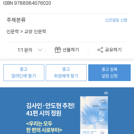
ISBN 9788984076020
주제분류
신간알림 신청
인문학
>
교양 인문학
선물하기
공유하기
중고
중고
중고 등록
알라딘에 팔기
회원에게 팔기
알림 신청