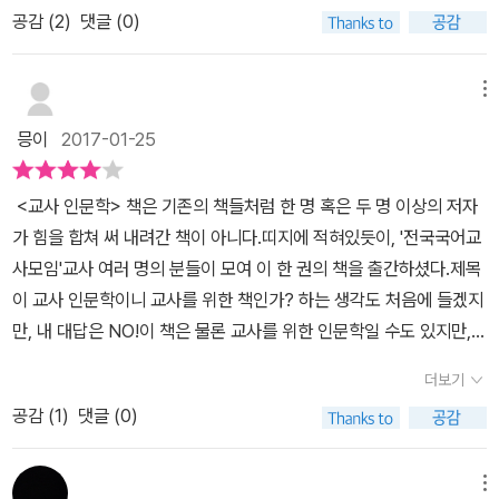
교사모임과 공동 기획으로 연 <교사 인문학-교사, '교사'를 공부하다
선시대 실학의 인문정신과 글쓰기를 집중 연구해온 박수밀은 인간의
터뷰'가 실려있는데, 교육 현장에 있는 선생님들의 고민과 이에 대한
공감 (
2
)
댓글 (0)
는 학생들의 태도이다.여기서 문제가 되는 것은 선생님을 무시하는
다.(127) 한국 사회의 현실을 잘 보여주고 있다.대학을 나온 사람은
> 두 번의 강의가 바탕이 되어 만들어진 책으로 문학, 건축, 글쓰기,
마음을 치유하고 생명을 살리는 언어의 회복이 시급하다며 ‘생태 글
대답을 들을 수 있어서 유익하다. 특히 아이들에게 '이 가을에 나는 뭐
학생 뿐만 아니라 학생을 무시하는 선생님도 포함이 된다. 우리에게
아닌 사람을 배제하고,전라도를 배제하고,빨갱이를, 좌빨을, 종북을
교육론, 생명·평화 등의 분야에서 오랜 시간 성심과 성의를 다하여 높
쓰기’라는 신선한 글쓰기법을 제안한다. 그는 삭막해져가는 인간의
하고 싶다' 하는 형식으로 한 문장씩 이야기해보라고 했더니 아이들
필요한 선생님의 모습은 무시하는 선생님이 아닌 무지한 선생님이다.
배제해 온 현대사.그들이 왜 죽창에 태극기를 매달고계엄을 부르짖으
메뉴
은 공력을 쌓아오신 '스승'들의 이야기를 현장의 교사들과 나눔으로
마음을 따라 글쓰기도 감정적이고 파괴적이며 흑백논리에 갇혀 있음
의 절반 이상이 '쉬고 싶다', '가만히 있고 싶다', '이 가을에 나는 학교
아이들보다 더 많이 알고 있고, 아이들을 가르치는 선생님으로서의
며 교회를 동원하는지 잘 보여준다. 탄핵은 당연한 일이다.그러니 죽
써, 이미 뿌려놓은 높은 성의가 다시 교육 현장에 인문적 씨앗이 되기
믕이
2017-01-25
을 지적하며 조선시대 대표 실학자인 연암 박지원의 글쓰기를 사례로
에 안 가고 싶다' 이런 말을 했다는 점이 충격적이다. 학교라는 곳이
위치가 아닌 아이들이 아는 것을 선생님이 모를수도 있다는 그 전제
기 직전 단말마의 떠는 모습이 더 처절한 것은 또 당연하다.내일이 탄
바라는 간절한 마음을 담아냈다. 그러나 '교사를 위한 인문학'에 한정
들며 글쓰기에 대한 참신한 생각과 방법론을 일러준다. 이처럼 각각
수업이 아니라 강제노동을 하는 현장이 되어버린 게 아닌가 하고 놀
하에서 교육이 이루어지는 것이다. 그건 아이들이 선생님을 통해서
핵일이다. 한국의 교사들, 예비교사들에게 필요한 책이다.아울러 이
한 것이 아니라 현재 한국의 교육에 문제의식을 갖고 새로운 교육 패
의 전문 분야에서 오랫동안 공력을 쌓아온 8명의 저자들은 다음 세대
<교사 인문학> 책은 기존의 책들처럼 한 명 혹은 두 명 이상의 저자
랐다는 이야기에 공감하게 된다. 이 책은 여러 분야에서 다양하게 생
지식을 얻지만, 선생님 또한 아이들을 통해서 자신이 모르는 것을 배
답답한 교실 환경을 걱정하는 학부모들도 함께 읽으면 좋을 책.
러다임과 교육 방법론으로의 전환을 고민하는 학부모와 학생, 시민들
를 ‘생각하는 시민’으로 키워내는 미래 교육을 위한 여덟 가지 질문에
가 힘을 합쳐 써 내려간 책이 아니다.띠지에 적혀있듯이, '전국국어교
각해볼 기회를 던져준다. 강의를 들으며 혹은 책을 읽으며 자신의 생
우는 그런 교육 시스템을 만들어가는 것이다.두번째 눈길이 갔던 건
모두에게 사색을 제공하기 위한 책으로도 충분히 가치가 있는 책이기
성심으로 답변을 들려주었다. 저마다 개성 있는 목소리로 풀어놓는
사모임'교사 여러 명의 분들이 모여 이 한 권의 책을 출간하셨다.제목
각을 정리해볼 수 있다. 생각하고 소통하고 공감할 수 있도록 한다.
우리 사회에 관한 이야기였다. 2014년 일어난 세월호 참사로 대한민
에 지금 이 시기에 우리가 꼭 읽어봐야 할 책이 아닐까 생각해본다.=
이야기들의 절실함과 깊이는 비단 ‘교사 인문학’으로 한정되지 않을
이 교사 인문학이니 교사를 위한 책인가? 하는 생각도 처음에 들겠지
'생각하는 시민'이 되기 위한 첫 걸음으로 삼을 수 있는 책이다. 이 책
국이라는 나라에 대해서 ' 이것이 나라인가' 할 정도로 엉망인 나라가
최근 우리 사회는 교육에 대한 새로운 성찰을 필요로 하고 있습니다.
것이다. 『교사 인문학』이 학부모와 학생, 시민 모두에게 사색을 제공
만, 내 대답은 NO!이 책은 물론 교사를 위한 인문학일 수도 있지만,
을 읽어야 할 사람들은 단순히 교사로만 한정되지 않는다. 현재 한국
되었으며, 우리의 민낯이 고스란히 드러났다. 권력을 가진 이들과 권
저는 그 계기가 세월호 문제에서 시작되었다고 생각합니다. 세월호
하는 ‘시민 인문학’이 되기를 바라고 기대한다.
현재를 살아가는 그리고 앞으로의 미래를 책임지고 젊어질 학생과 학
의 교육을 고민하는 학부모와 학생, 시민 등 현재를 살아가는 우리 모
력의 주변에 잇느 사람들의 모습들, 속칭 배운 사람들의 가치관에 대
더보기
이후의 시간을 함께 겪으면서 우리 교육이 더 이상 이렇게 지속되어
부모, 시민 들을 모두 포괄하고 있는 책이다.티비에서도 책에서도 가
두에게 생각할 기회를 제공한다. 여덟 명의 강연자가 들려주는 이야
해서 생각해 왔으며, 그들은 왜 그런 모습을 보여주고 있는가에 대한
서는 안 되겠다는 문제의식을 가지게 된 것이지요. (중략) 세월호 문
공감 (
1
)
댓글 (0)
끔씩 언급됐던 그리고 우리 모두 아는 사실이자, 진실 하나가 있다. 바
기는 각자의 독특한 색깔로 독자의 마음을 사로잡을 것이다.
다양한 생각과 원인들을 찾아가게 된다. 그런 생각의 바탕에는 인문
제는 2년이 훨씬 지난 지금까지도 제대로 된 해결점을 찾지 못하고
로 한국 교육 시스템의 문제와 교육 방법이 좋지 못하다는 것이다.21
학이 자리잡고 있다. 인문학적인 생각 속에서 우리 사회의 어두운 그
있습니다 안산 단원고에 보존되던 '기억 교실'마저 다른 공간으로 이
세기가 되어서도, 새로운 문물들이 쏟아지고 많은 게 계속 바뀌어 가
메뉴
림자의 실체를 보면서,우리 사회의 문제를 해결해 찾아 나가려는 우