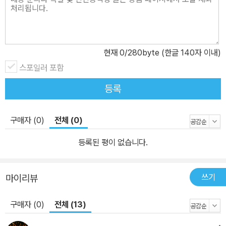
시지는 바로 ‘생각하라! 그리고 공감하라!’였다. 공동체 전체의 삶을
인간답게 꾸려가고 더 나은 사회를 만들기 위해서는 여러 가지 덕목
과 요소들이 필요하겠지만 공감이야말로 우리가 꿈꾸는 세상을 이루
는 바탕이 된다는 것이다. 한국 젊은 작가들의 ‘친구’로 불리는 문학평
현재
0
/280byte (한글 140자 이내)
론가이자 번역가인 황현산은 ‘아, 가난뱅이들은 꼴 보기 싫어, 어느 지
스포일러 포함
역 사람들은 저래서 싫어’라는 식으로 특정 계층을 배척하고 차별하
등록
는 논리가 ‘나는 이런 사람이다, 저런 사람들과 나는 다르다’라고 사고
하며 주체성을 강조하는 교육에서 비롯되었음을 지적한다. 그는 우리
가 항상 ‘나는 나다’라고 내세우는 나 말고 ‘자기 안의 타자’, 즉 숨기고
구매자 (0)
전체 (0)
싶은 또 다른 나에 주목해야 함을 알려준다. ‘이런 모습이 사람들에게
등록된 평이 없습니다.
알려지면 나는 매장당하고 말 거야’라고 생각하며 감추고 억압해온
자기 안의 타자를 인정하고 이해하면, 그 이해가 확장되어 다른 사람
에게 공감하고 너그러워질 수 있기 때문이다. 저자는 그렇게 자기 안
쓰기
마이리뷰
의 타자를 응시하는 가장 좋은 방법으로 시와 소설 같은 문학작품 읽
구매자 (0)
전체 (13)
기를 권한다. 한국학 연구 역량의 조직과 세계화에 힘써온 문학평론
가 김흥규도 문학작품을 읽고 해석하는 과정에서 공감 능력을 키울