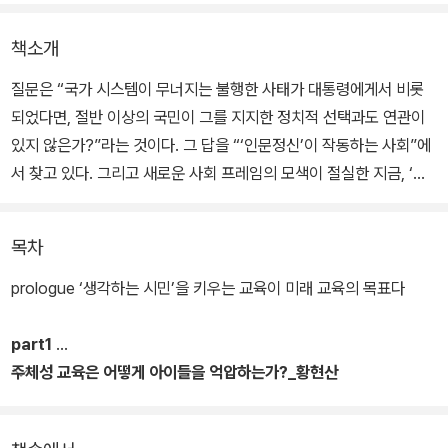
책소개
질문은 “국가 시스템이 무너지는 불행한 사태가 대통령에게서 비롯
되었다면, 절반 이상의 국민이 그를 지지한 정치적 선택과도 연관이
있지 않은가?”라는 것이다. 그 답을 “‘인문정신’이 작동하는 사회”에
서 찾고 있다. 그리고 새로운 사회 프레임의 모색이 절실한 지금, ‘생
각하는 시민’을 키우는 ‘시민 인문교육’이야말로 이 사회의 긴급한 현
안이자 한국 미래 교육의 핵심임을 내세우고 있다.
목차
이를 위해 실제로 학교 현장에서 우리 아이들을 가르치고 있는 교사
prologue ‘생각하는 시민’을 키우는 교육이 미래 교육의 목표다
들이 문학, 건축, 글쓰기, 교육론, 생명·평화 등의 분야에서 오랜 시간
성심과 성의를 다해 높은 공력을 쌓아온 ‘스승’들을 초대해 깊은 이야
part1
기를 나누었다. 초대된 스승은 황현산, 정성헌, 김흥규, 이도흠, 조성
주체성 교육은 어떻게 아이들을 억압하는가?_황현산
룡, 나희덕, 박수밀, 함돈균, 8명의 저자들이다.