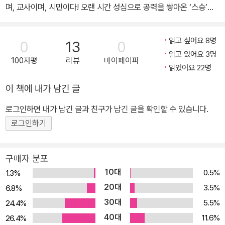
활동을 펼쳐, 2012년 비평집『잘 표현된 불행』(문예중앙 ; 난다, 201
며, 교사이며, 시민이다! 오랜 시간 성심으로 공력을 쌓아온 ‘스승’들
9)으로 팔봉비평문학상, 대산문학상, 아름다운작가상을 수상했다. 말
이 학생들을 가르치는 교사들을 만나 펼친 여덟 번의 인문학 강의!! 시
라르메의 『시집』(2005), 드니 디드로의 『라모의 조카』(2006), 발
간이 많이 흐른 뒤 2016년의 한국사회를 돌아보게 된다면 그야말로
읽고 싶어요 8명
0
13
0
터 벤야민의 『보들레르의 작품에 나타난 제2제정기의 파리』(2010),
격동의 한 시기였다고 할 수 있을 것이다. 온 국민이 뜻을 모아 촛불을
읽고 있어요 3명
아폴리네르의 『알코올』(열린책들, 2010), 앙드레 브르통의 『초현실
100자평
리뷰
마이페이퍼
밝히며 시대의 어둠을 몰아내려고 애썼고, 대통령에 대한 탄핵을 이
읽었어요 22명
주의 선언』(미메시스, 2012), 보들레르의 『파리의 우울』(문학 동네,
루어냈으며, 새로운 시대를 열고자 하는 사람들의 열망은 더욱 뜨겁
이 책에 내가 남긴 글
2015)과 『악의 꽃』(민음사, 2016), 로트레아몽의 『말도로르의 노
게 타오르고 있다. 이처럼 비상한 시점에서 『교사 인문학』은 신중하
래』(문학동네, 2018) 등을 번역하며 한국 현대시에 새로운 영감을
면서도 비상한 질문을 던지며 답을 구한다. 질문은 “국가 시스템이 무
로그인하면 내가 남긴 글과 친구가 남긴 글을 확인할 수 있습니다.
불어넣었다. 대중 매체에 다수의 산문을 연재하며 문학을 넘어선 사
너지는 불행한 사태가 대통령에게서 비롯되었다면, 절반 이상의 국민
로그인하기
유를 펼쳤다. 『우물에서 하늘 보기』(삼인, 2015), 『밤이 선생이다』
이 그를 지지한 정치적 선택과도 연관이 있지 않은가?”라는 것이다.
(난다, 2016), 『황현산의 사소한 부탁』(난다, 2018) 등의 산문집으
이는 선거제도하에서 누군가의 정치적 결정을 비난하거나 조롱하기
구매자 분포
로 많은 사랑을 받았으며, 『13인의 아해가 도로로 질주하오』(수류산
위해서가 아니라, 사회구성원 전체의 삶을 좌우할 중요한 선택에서
10대
방, 2013) 외 여러 권의 공저를 남겼다. 2017년 한국문화예술위원회
0.5%
1.3%
우리 사회에 작동하는 시민의 판단력이 얼마나 지성적인지 반성적 차
제6대 위원장을 맡았다. 담낭암으로 투병하다가 2018년 8월 8일 향
20대
3.5%
6.8%
원에서 던지는 질문이다. 이 책은 그 답을 “‘인문정신’이 작동하는 사
년 73세로 세상을 떠났다. 유고로 『내가 모르는 것이 참 많다』(난다,
30대
5.5%
24.4%
회”에서 찾고 있다. 그리고 새로운 사회 프레임의 모색이 절실한 지
2019), 『황현산의 현대시 산고』(난다, 2020)가 출간되었다.
40대
금, ‘생각하는 시민’을 키우는 ‘시민 인문교육’이야말로 이 사회의 긴
11.6%
26.4%