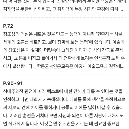
다 더 나쁜 것이 ‘무시’입니다. 진정한 의미에서 무지한 스승은 학생의
잠재력을 무한히 신뢰하고, 그 잠재력이 특정 시기와 환경에 따라 각
기 다르게 발현된다는 사실을 받아들이는 사람입니다. _나희덕 <어
떻게 가르치지 않고 배우게 할 수 있을까?>에서
P.72
창조성의 핵심은 새로운 것을 만드는 능력이 아니라 ‘현존하는 사물
세계의 오류를 바로잡고, 보다 정확히 보는 능력’에 있습니다. 예술가
의 창조성은 이 실재와 머릿속에 그려진 이미지-인식의 간극을 문제
삼고, 그 틈을 비집고 들어가서 더 정확하게 보려는 인식론적 노력 속
에서 발생합니다. _함돈균 <인문교육은 어떻게 예술교육과 결합해
생각하는 시민을 키워낼 수 있을까?>에서
P.90~91
상대주의적 관점에 따라 텍스트에 대한 견해가 다를 수 있다는 것을
인정하고 나면 대화가 가능해집니다. 대화를 통해 생각을 수정함으로
써 서로의 견해 차이를 좁히거나 공통의 이해를 넓혀 나갈 수 있습니
다. 이러한 훈련을 거치다 보면 자신과 의견이 다른 사람에 대해서도
덜 적대적이 됩니다. 이것은 민주 시민을 기르는 데 필요한 중요한 훈