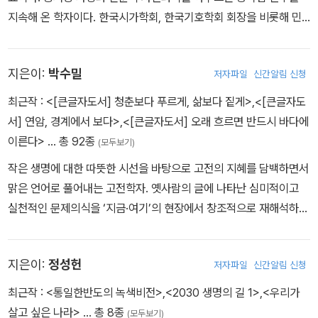
은 잠들지 못한다』, 문학연구서 『시는 아무것도 모른다』, 교양서 『순
지속해 온 학자이다. 한국시가학회, 한국기호학회 회장을 비롯해 민
간의 철학』 『사물의 철학』, 교육사회혁신 대담집 『교육의 미래 티칭
주화를위한전국교수협의회 상임의장, 정의평화불교연대 상임대표,
이 아니라 코칭이다』 『교육의 미래 컬처엔지니어링』, 미래교육 에세
윤석열 정권 퇴진 운동본부 공동대표 등을 역임했으며, 계간 『문학과
이 『초연결 학교』 등을 펴냈다. 김달진문학상 젊은평론가상을 수상했
지은이:
박수밀
저자파일
신간알림 신청
경계』 주간, 계간 『불교평론』 편집위원장을 맡아 학문과 사회를 잇는
다. 인문시사 유튜브 채널 〈함돈균의 뉴스쿨〉을 운영중이다.
활동을 이어왔다. 또한 『한국철학사전』 편찬 및 집필위원으로 참여했
최근작 :
<[큰글자도서] 청춘보다 푸르게, 삶보다 짙게>
,
<[큰글자도
으며, 대한불교조계종 전례전문위원으로 『통일법요집』 1~3권에 수
서] 연암, 경계에서 보다>
,
<[큰글자도서] 오래 흐르면 반드시 바다에
록된 의례문과 경전 전문을 한글로 번역하였다. 한국연구재단 융복합
이른다>
… 총 92종
(모두보기)
분야 우수학자로 선정되었고, <동아일보> ‘동아시아 학자 10인’, 《법
작은 생명에 대한 따뜻한 시선을 바탕으로 고전의 지혜를 담백하면서
보신문》 ‘10대 불교학자’에 이름을 올렸다. 저서로 『화쟁기호학, 이론
맑은 언어로 풀어내는 고전학자. 옛사람의 글에 나타난 심미적이고
과 실제』, 『신라인의 마음으로 삼국유사를 읽는다』, 『인류의 위기에
실천적인 문제의식을 ‘지금·여기’의 현장에서 창조적으로 재해석하는
대한 원효와 마르크스의 대화』, 『4차 산업혁명과 대안의 사회』, 『18
작업을 꾸준히 진행해 왔다. 미시적 관찰과 거시적 조망의 균형 감각
~19세기 한국문학, 차이의 근대성』, 『인공지능의 쟁점과 대안』 등이
을 놓치지 않으면서 문학을 교육, 역사, 철학과 연결하는 통합의 학문
있으며, 역서로 틱낫한의 『엄마』가 있다.
지은이:
정성헌
저자파일
신간알림 신청
을 지향한다. 고전의 인문 정신과 글쓰기, 생태 정신과 동아시아 교류
사를 꾸준히 공부하고 있다. 특히 연암 박지원을 오랫동안 탐구해 오
최근작 :
<통일한반도의 녹색비전>
,
<2030 생명의 길 1>
,
<우리가
고 있으며, 그 결실로 《연암 산문의 멋》, 《열하일기 첫걸음》, 《연암
살고 싶은 나라>
… 총 8종
(모두보기)