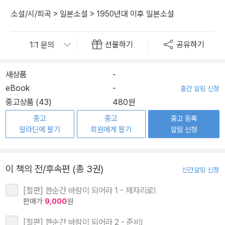
소설/시/희곡
>
일본소설
>
1950년대 이후 일본소설
선물하기
공유하기
새상품
-
eBook
-
출간 알림 신청
중고상품 (43)
480원
중고
중고
중고 등록
알라딘에 팔기
회원에게 팔기
알림 신청
이 책의 전/후속편 (총 3권)
신간알림 신청
[절판] 한순간 바람이 되어라 1 - 제자리로!
판매가
9,000
원
[절판] 한순간 바람이 되어라 2 - 준비!