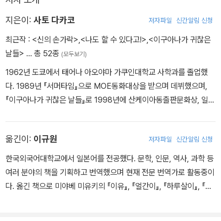
가 없어도 응원을 통해 함께할 수 있다. -264쪽
지은이:
사토 다카코
저자파일
신간알림 신청
최근작 :
<신의 손가락>
,
<나도 할 수 있다고!>
,
<이구아나가 귀찮은
날들>
… 총 52종
(모두보기)
1962년 도쿄에서 태어나 아오야마 가쿠인대학교 사학과를 졸업했
다. 1989년 『서머타임』으로 MOE동화대상을 받으며 데뷔했으며,
『이구아나가 귀찮은 날들』로 1998년에 산케이아동출판문화상, 일본
아동문학자협회상을 받았다. 2007년에는『한순간 바람이 되어라』로
제28회 요시카와 에이지문학 신인상, 제4회 서점대상을 수상했다.
옮긴이:
이규원
저자파일
신간알림 신청
지은 책으로는『말해도 말해도』『노란 눈의 물고기』 『슬로모션』 등이
있다.
한국외국어대학교에서 일본어를 전공했다. 문학, 인문, 역사, 과학 등
여러 분야의 책을 기획하고 번역했으며 현재 전문 번역가로 활동중이
다. 옮긴 책으로 미야베 미유키의 『이유』, 『얼간이』, 『하루살이』, 『미
인』, 『진상』, 『피리술사』, 『괴수전』, 『신이 없는 달』, 『기타기타 사건
부』, 『인내상자』, 덴도 아라타의 『가족 사냥』, 마쓰모토 세이초의 『마