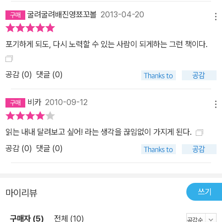
한 공립학교 육상부를 오가며 아이들이 육상부 생활을 거치며 커다란
굴려굴려배진영쬬꼬볼
2013-04-20
무대를 향해 자신을 시험해가는 순간을 묵묵히 지켜본다. 육상부원
메뉴
모두가 바뀌는 기간보다 더 오랜 시간을 취재에 투자한 결과 마침내
포기하게 되도, 다시 노력할 수 있는 사람이 되게하는 그런 책이다.
3권짜리 장편 소설 <한순간 바람이 되어라>를 탄생시켰다. 작가의
꼼꼼한 취재와 실제 인물들에게서 빌려온 캐릭터로 완성된 소설은 육
공감 (
0
)
댓글 (0)
상부 생활을 했던 사람도 깜짝 놀랄 만한 생생한 리얼리티를 획득한
작품으로 완성되었다. 누구나 ‘자신만의 레이스’에서 자기 자신과 싸
비카
2010-09-12
우고 있다. 순수한 감동이 담긴 이야기의 힘을 믿는 작가는 3권이라
메뉴
는 적지 않은 분량에 오로지 달리기 그 자체에만 집중한 감동의 드라
마를 만들어냈다. 이어달리기를 통해 성장하는 고교 육상부 소년의
읽는 내내 달려보고 싶어! 라는 생각을 끊임없이 가지게 된다.
세계를 그리며 읽는 사람의 마음에 상쾌한 희망의 바람을 불어넣고
공감 (
0
)
댓글 (0)
있다. 자신의 꿈을 이루기 위해 노력하는 주인공의 모습을 보며 독자
들은 순수한 에너지와 열정으로 가득했던 순간을 자연스레 떠올리게
될 것이다. 그리고 주인공들과 함께 달리고 싶다는 생각을 하게 될 것
쓰기
마이리뷰
이다. 가장 단순한 이야기에서 가장 아름다운 인생의 진리를 발견한
것처럼 새로운 희망과 용기를 얻을 수 있을 것이다. 다양한 경험을 하
구매자 (5)
전체 (10)