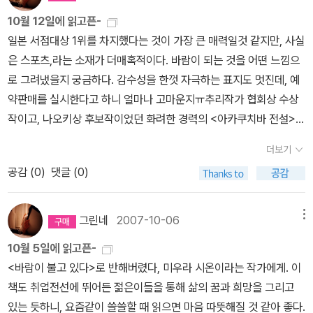
들은 정말 없이 살았다고 하네요. 다다미가 서민들의 방에 깐지가 채
에 불과하지는 않은가? 프랑스 철학자 앙리 르페브르의 사상을 중심
칭찬을 때로는 회초리를 들고 있다. 예를 들어, 이황과 이이는 주자학
“수영을 마친 사람은 텐트로 돌아가시오!” 주의를 주는 진행요원의
10월 12일에 읽고픈-
백년이 안된다고 하고 흙방에서 가운데 불만 펴 놓고 살았다고 하네
으로 ‘도시에 대한 권리’를 다각도로 탐색하는 이 책은 현대 도시가 당
에 너무 천착해 다른 학문의 발전을 막고, 사대부 계급 강화에 일조했
손을 뿌리치고 큰소리로 쇼우고에게 외쳤다. “쇼우고! 힘내라! 여기까
일본 서점대상 1위를 차지했다는 것이 가장 큰 매력일것 같지만, 사실
요. 그런 생활환경의 악조건속에도 그녀가 그려낸 에도 시대는 눈물
면한 구조적 문제를 살펴보고 앞으로 우리 도시가 나아가야 할 방향
고, 세종대왕은 한글을 창제했으나 대량 인쇄를 통해 일반 백성에게
지 와!” 와라, 이리와, 여기까지 와. 여기까지만 오면, 내가 끌어올려
은 스포츠,라는 소재가 더매혹적이다. 바람이 되는 것을 어떤 느낌으
겹도록 따스했어요. 역사 고증이 어떨지 잘 모르겠지만, 그러고 보면
을 모색한다.으아. 표지 완전!!!!
지식을 쌓을 기회를 주지는 못했다고 지적한다. 그의 모든 주장에 동
줄게, 너를 비웃는 사람이 있으면 내가 한 명도 빠짐없이 걷어차 줄 거
로 그려냈을지 궁금하다. 감수성을 한껏 자극하는 표지도 멋진데, 예
<외딴집>에서는 일반인들의 생활상은 잘 나오지 않죠. 이 작품들에
조하지 않더라도 조금이라도 역사적 사실에 대해 비판적인 시각을 가
야. 어서 와! 힘내, 여기까지! 얼굴의 각도가 점점 하늘을 향해 선다.
약판매를 실시한다고 하니 얼마나 고마운지ㅠ추리작가 협회상 수상
서는 나오려나, 기대하면서 읽을거에요.모리히코의 책은 독특하다는
질 수 있지 않을까 싶다. 2004년부터 국립국어원에서 인터넷을 통해
손과 발의 움직임이 균형을 잃었다. 물속에서 허우적거리는 쇼우고의
작이고, 나오키상 후보작이었던 화려한 경력의 <아카쿠치바 전설>이
이야기기 있어서 사다 만 놓았어요. 언제 읽을지 몰라 타이밍을 재고
국어자정운동을 벌였는데, 그 곳에서 다루었던 내용들을 책으로 묶었
몸은 바로 앞까지 왔다. 바로 앞까지……. 관중석에서의 웃음소리가
드디어 출간됐다. 전혀 다른 개성을 가진 여성 삼대의 이야기라고 하
있죠. 어느 때가 좋을까, 따스한 봄이 좋을까, 후덥지근하면서 푸른 하
다. 사실 외래어를 다듬어쓴다고 바꾼 것들이 어색한 경우도 많지만,
침묵으로 바뀌었다. 내 손을 잡아끌던 진행요원의 손에 힘이 들어가
더보기
니 은근한 매력이 기대된다. 학교에 관련된 문제를 제기하는 작품은
늘을 볼 수 있는 여름이 좋을까, 낙엽지는 가을이 좋을끼, 하얀 눈이
누리꾼, 참살이 등과 같이 이제는 익숙해진 것들도 많으니 습관의 문
는 게 느껴졌다. 물에서 내미는 쇼우고의 얼굴이, 고통과 희망으로 흐
공감 (
0
)
댓글 (0)
언제나 궁금증을 자아낸다. 그것은 내 처지(?)와 부합하는 면이 있기
내리는 겨울이 좋을까. 하핫, 사시사철 다 가지고 있었는데 때를 다 놓
제가 아닐까 싶다. 이 책을 통해 그동안 언급된 외래어들에 대해 다시
물흐물 일그러져 있다. 앞으로 10미터. 나는 눈을 감았다. 관중석에서
때문이고, 반성과 함께 감동을 주기도 하기 때문이다. 여기, 우리나라
쳤어요. 전 독특한 이야기도 좋지만 독특한 문체를 사용하는 작가의
한 번 짚어보고, 나의 언어생활을 반성할 수 있지 않을까 싶다.
가을바람을 닮은 박수소리가 들려온다. 천천히 눈을 뜨고 수영장 안
에서는 일어나기 힘든 총기 사건을 다룬 작품이 있다. 어떤 방식으로
글도 좋아해요. 어떤 식으로 글을 썼을까, 궁금해서 모으다 보니 한권
그린네
2007-10-06
메뉴
을 들여다보니 쇼우고의 얼굴이 있었다. 태어나 처음으로 100미터를
풀어나갈지 사뭇 궁금하고, 조금은 두렵기도 하다.
이 두권되고 두권이 세권되고.... 지금도 몇 권 더 가지고 있는데, 여기
완주한 아이의 얼굴이, 거기 있었다. 숨도 못 쉴 정도로 힘이 들겠지,
10월 5일에 읽고픈-
에는 세권으로 맞추려다보니... 올해는 모리히코의 그만의 문장의 매
소리 없이 ‘료우운 선배’하고 입술이 움직였다. 신음소리처럼 “끝까지
<바람이 불고 있다>로 반해버렸다, 미우라 시온이라는 작가에게. 이
력에 빠져보자,고 생각하고 있어요. 흠. 저도 그의 작품을 읽고 나면
왔어요.” 쇼우고가 말했다. 설마 내가 울겠냐 싶었지만, 흐르는 눈물
책도 취업전선에 뛰어든 젊은이들을 통해 삶의 꿈과 희망을 그리고
나만의 문장을 만들 아이디어가 떠오를까요.전 미우라 시온의 <바람
을 어쩔 수는 없었다.
<< 펼친 부분 접기 <<이 책이 너무너무 갖고싶
있는 듯하니, 요즘같이 쓸쓸할 때 읽으면 마음 따뜻해질 것 같아 좋다.