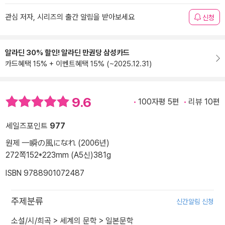
관심 저자, 시리즈의 출간 알림을 받아보세요
신청
알라딘 30% 할인! 알라딘 만권당 삼성카드
카드혜택 15% + 이벤트혜택 15% (~2025.12.31)
9.6
100자평 5편
리뷰 10편
세일즈포인트
977
원제 一瞬の風になれ (2006년)
272쪽
152*223mm (A5신)
381g
ISBN 9788901072487
주제분류
신간알림 신청
소설/시/희곡
>
세계의 문학
>
일본문학