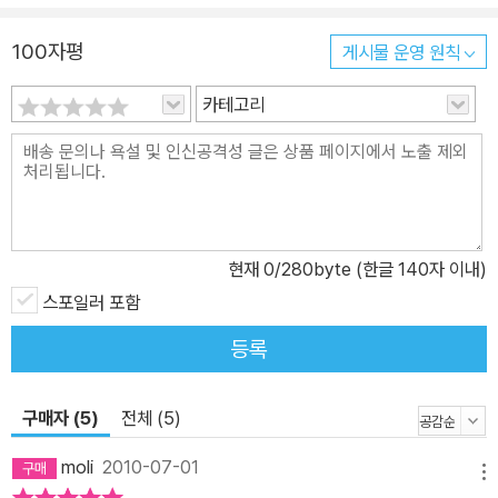
렇다. 빨라지는 것. 그것이 나의 꿈이다. 3년 동안의 고교 육상부 생활
을 거치며 성장해가는 주인공의 모습을 세심한 필치로 생생하게 그려
100자평
게시물 운영 원칙
낸 <한순간 바람이 되어라>는 육상경기 중 가장 흥미진진한 종목인
카테고리
400미터 계주를 소재로 자신이 품은 꿈을 이루기 위해 땀을 흘리며
노력하는 주인공의 젊은 날의 한순간을 기록하고 있는 성장소설이다.
1권에서는 축구선수의 꿈이 좌절된 주인공 신지가 육상부에 가입하
여 빠르게 기초를 배워가는 모습이 그려진다. 신지와 함께 가입한 친
구이자 라이벌인 렌은 타고난 재능에도 불구하고 육상부 조직생활에
잘 적응하지 못하고 합숙 훈련에서 몰래 도망치거나 여자친구에게 정
현재
0
/280byte (한글 140자 이내)
신이 팔려 소중한 시합에 빠지는 위태로운 모습을 보인다. 2권에서 2
스포일러 포함
학년이 된 신지는 하나의 커다란 허들을 넘듯 다음 단계로 나아가는
등록
선배의 뒤를 이어 주장이 되고, 통솔력을 발휘하여 부원들을 하나로
이끌어 간다. 라이벌 렌을 넘어서기 위해 노력하며 조금씩 성장해가
는 신지는 사춘기 소년답게 같은 부의 여학생에게 마음이 끌리기도
구매자 (5)
전체 (5)
하고, 예기치 못한 형의 불운 앞에서 크게 흔들리기도 한다. 그리고 3
moli
2010-07-01
학년이 된 3권에서는 힘겨운 러닝 훈련과 체력 다지기 끝에 단거리경
메뉴