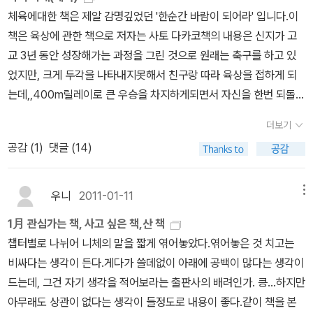
다는...*^^*
체육에대한 책은 제알 감명깊었던 '한순간 바람이 되어라' 입니다.이
예전에 다 읽어봤던 책들인데...너무
책은 육상에 관한 책으로 저자는 사토 다카코책의 내용은 신지가 고
오래 되어서 그런지 기억이 영 나질 않는구나...미국 들어가서 봤으니
교 3년 동안 성장해가는 과정을 그린 것으로 원래는 축구를 하고 있
오래는 되었네... 히가
었지만, 크게 두각을 나타내지못해서 친구랑 따라 육상을 접하게 되
시노 게이고 책들은 한번쯤 읽어보고 싶다.표지만 봐도 궁금하게 만
는데,,400m릴레이로 큰 우승을 차지하게되면서 자신을 한번 되돌아
드는 책이다. 덴도 아라타의 <영원의 아이>상편만반값도
보며 자신을 키워가는 내용으로순수한 에너지와 열정, 새로운 희망과
서다.
더보기
용기를 보여주고, 힘들수록 참아내고 끝까지 자신과의 싸움을 이겨내
<THE END> ^^
공감 (
1
)
댓글 (14)
는 자신의 힘,노력이 뚜렷하게보여준 정말 감동적인 책이였다.나도
신지가 새로운 육상을 접하면서 자신을 이겨내는것 처럼 나도 어떤
새로운것을 만들고한발한발 조금씩 그 일과 싸우고 싸워 이겨내어 나
우니
2011-01-11
메뉴
의 싸움에서 승리하는 내가 되고 싶다.라는 이야기 여서 서평이좋아
1月 관심가는 책, 사고 싶은 책,산 책
서 읽고싶은책입니다.....
챕터별로 나뉘어 니체의 말을 짧게 엮어놓았다.엮어놓은 것 치고는
비싸다는 생각이 든다.게다가 쓸데없이 아래에 공백이 많다는 생각이
드는데, 그건 자기 생각을 적어보라는 출판사의 배려인가. 킁...하지만
아무래도 상관이 없다는 생각이 들정도로 내용이 좋다.같이 책을 본