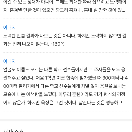
말이다. -162쪽
이길 수 있는 상대가 아니야. 그래도 최대한 따라 잡으려고 노력해야
지. 훔쳐낼 만한 것이 있으면 깡그리 훔쳐내. 흉내 낼 만한 것이 있으
면 모조리 흉내 내. 너하고 이치노세는 스타일이 다른 러너니까 결국
너는 네 주법을 추구하게 될 테지만, 스프린트의 기본이 잡힐 때까지
이매지
는 아무리 흉내를 내도 괜찮은 거야. 살아 있는 교재니까. 그 이상의
노력한 만큼 결과가 나오는 것은 아니다. 하지만 노력하지 않으면 결
교재는 바랄 수 없다. 그런 점에서 우리 부원들은 아마 행운을 누리는
과는 전혀 나오지 않는다. -180쪽
거겠지. …… 이 이야기, 내가 늘 하던 이야기잖아? (중략)
초조해하지 말고 기죽지도 말고 끈질기게 추격하는 거야. 달리기의
이매지
기초를 만들어내고 더 나아가 너만의 스타일을 찾아야지. 그렇게만
얼굴도 이름도 모르는 다른 학교 선수들이지만 그 주자들을 모두 응
하면 너는 3학년 종체가 열릴 때쯤이면 이치노세와 겨룰 수 있는 선
원해주고 싶었다. 처음 1학년 여름 합숙에 참가했을 때 300미터나 4
수가 될 거다. -167쪽
00미터 달리기에서 다른 학교 선수들에게 차별 없이 응원을 보내는
모습에 나는 어색함을 느꼈다. 아무리 훈련이라도 경기 형식의 경쟁
이지 않은가. 하지만 육상은 그런 것이다. 달린다는 것은 평등하고 존
엄한 행위다. 단거리든 장거리든 타임이나 순위에 관계없이 한계에
도전하며 달린다는 것이 소중하다. 그 고통과 기쁨을 공유하고 싶은
것이다. 달리는 것은 한 사람 한 사람이지만, 우리는 배턴이나 어깨띠
저자 소개