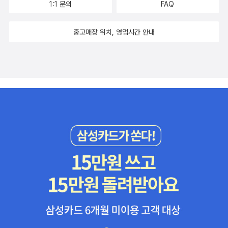
이 이제 책 더이상 안 사겠어, 맘에 불을 지르는군요. 사토 마키코 여
1:1 문의
FAQ
년이 각 권마다 담겨있기 때문이다. 개인 스프린터에서 이어달리기
사의 그림때문이라도 사서 읽고 싶어요. 아니 읽을테야요. 어떤 역경
마지막 주자가 되기까지의 땀과 노력, 좌절, 희망등이 가득 담겨있다.
이 있어도. 하핫!그외 읽고 처리해야 할 작품들
중고매장 위치, 영업시간 안내
솔직히 고등학교 3년의 일거수 일투족을 다 본다는 느낌에 지루한 감
도 있는것이 사실.ㅎ 하지만 인내는 쓰고 열매는 달다고 했던가. 노력
밖에 모르던 신지가 이어달리기에서 점점 두각을 나타내는 과정을 보
면 나도 모르게 주먹을 쥐고 응원하게 된다. 그리고 모든 일에 별 의욕
없던 렌이 어느날 신지와 승부를 겨우자고 했을 때의 희열감? 드디어
렌이 신지를 견제하기 시작했구나!!!이 소설을 보는 내내 느낀것은 나
는 나의 3년을 바친 무언가가 있었느냐는 것이다. 이렇게 나의 모든
것과 맞바꾸어 한 가지에 몰두할 수 있다는 것도 행복이 아닐까. 모든
것을 버리고 한 가지에 열정을 쏟을 수 있는 것이야 말로 청춘의 증거
지!!!책 판형도 디자인도 예뻐서 소장하고 있는 지금도 히죽히죽 웃음
이 나온다.ㅎ 800-Two rap runners이 작품도 달리기 소설.앞에 소
개한 한 순간 바람이 되어 보다는 좀 무거운 느낌? 아 좀 더 진지하다
고 해야겠다.800m 달리기 선수인 주인공의 고등학교 시절을 그린
것이다. 표지와 제목이 참 독특해서 꺼내들었던 기억. 이건 내가 스무