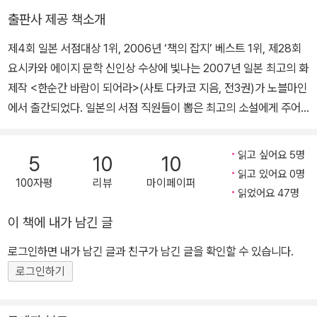
쓰모토 세이초 걸작 단편 컬렉션』, 『10만 분의 1의 우연』, 『범죄자의
출판사 제공 책소개
탄생』, 『현란한 유리』, 우부카타 도우의 『천지명찰』, 구마가이 다쓰야
제4회 일본 서점대상 1위, 2006년 ‘책의 잡지’ 베스트 1위, 제28회
의 『어느 포수 이야기』, 모리 히로시의 『작가의 수지』, 하세 사토시의
요시카와 에이지 문학 신인상 수상에 빛나는 2007년 일본 최고의 화
『당신을 위한 소설』, 가지야마 도시유키의 『고서 수집가의 기이한 책
제작 <한순간 바람이 되어라>(사토 다카코 지음, 전3권)가 노블마인
이야기』, 도바시 아키히로의 『굴하지 말고 달려라』, 사이조 나카의
에서 출간되었다. 일본의 서점 직원들이 뽑은 최고의 소설에게 주어
『오늘은 뭘 만들까 과자점』, 『마음을 조종하는 고양이』, 하타케나카
지는 서점대상 수상작은 다양한 연령층의 독자들에게 재미와 감동을
메구미의 『요괴를 빌려드립니다』, 아사이 마카테의 『야채에 미쳐서』,
줄 수 있는 작품성과 대중성을 겸비한 작품들로 일본 현지뿐만 아니
『연가』, 미나미 교코의 『사일런트 브레스』, 기리노 나쓰오의 『일몰의
읽고 싶어요 5명
5
10
10
라 국내에서도 많은 독자들로부터 꾸준히 사랑받고 있다. <한순간 바
저편』, 하라다 마하의 『총리의 남편』, 안도 유스케의 『책의 엔딩 크레
읽고 있어요 0명
100자평
리뷰
마이페이퍼
람이 되어라> 역시 서점대상의 계보를 잇는 감동적인 이야기와 재미
딧』, 고이케 마리코의 『이형의 것들』, 오타니 아키라의 『바바야가의
읽었어요 47명
를 담고 있는 작품으로, 이미 일본에서는 단시일에 200만부를 돌파
밤』, 미치오 슈스케의 『N』, 아라키 아카네의 『세상 끝의 살인』등이
이 책에 내가 남긴 글
하며 장기 베스트셀러에 오른 작품이다. 축구선수였던 형의 영향으로
있다.
축구를 시작했지만, 재능 부족으로 중간에 꿈을 포기한 주인공 신지
로그인하면 내가 남긴 글과 친구가 남긴 글을 확인할 수 있습니다.
는 고등학교 진학 후 소꿉친구였던 렌의 권유로 육상부에 가입하게
로그인하기
된다. 원래부터 달리기에 소질이 있었던 렌과 달리 우연한 계기로 시
작하게 된 신지였지만 연습을 거듭하면서 점차 자신의 두 다리로 만