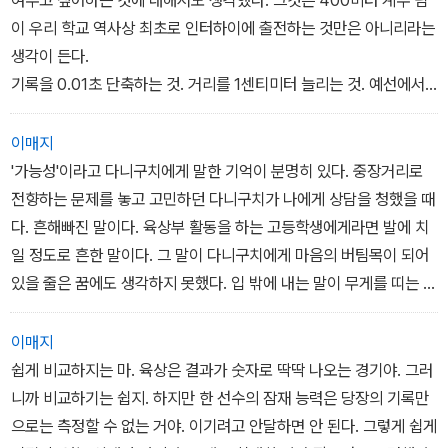
여주고 싶어하는 것에 대해서도 생각했다. 그것은 400미터 계주 팀
이 우리 학교 역사상 최초로 인터하이에 출전하는 것만은 아니리라는
생각이 든다.
기록을 0.01초 단축하는 것. 거리를 1센티미터 늘리는 것. 예선에서
끝나지 않고 준결승에 올라가는 것. 지구에서 끝나지 않고 현에 올라
가는 것. 각자의 가능성에 도전하는 것. 자세, 주법, 도약법, 투척법,
이매지
시합에 임하는 정신. 육상 경기 그 자체. 우리가 모여서 육상을 한다는
'가능성'이라고 다니구치에게 말한 기억이 분명히 있다. 중장거리로
그 자체.
전향하는 문제를 놓고 고민하던 다니구치가 나에게 상담을 청했을 때
그것에 호응하고 싶다. -142~3쪽
다. 흔해빠진 말이다. 육상부 활동을 하는 고등학생에게라면 발에 치
일 정도로 흔한 말이다. 그 말이 다니구치에게 마음의 버팀목이 되어
있을 줄은 꿈에도 생각하지 못했다. 입 밖에 내는 말이 무게를 띠는 것
은 행동이 따를 때뿐이다. 모리야 선배가 말한 '하루하루가 나의 최선
을 경신한다.'는 말처럼…… 나는 노력하고 있을까? 다니구치가 나를
이매지
보고 '가능성'이란 말을 믿어줄 만큼?
쉽게 비교하지는 마. 육상은 결과가 숫자로 딱딱 나오는 경기야. 그러
그런 생각을 하니 왠지 가슴이 쓰렸다. 울고 싶은 기분이었다. 가능성,
니까 비교하기는 쉽지. 하지만 한 선수의 잠재 능력은 당장의 기록만
영원히 버리고 싶지 않은 말이다. 하지만 내내 매달려 있을 수는 없는
으로는 측정할 수 없는 거야. 이기려고 안달하면 안 된다. 그렇게 쉽게