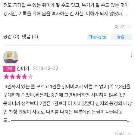
정도 공감할 수 있는 취미가 될 수도 있고, 특기가 될 수도 있는 것이
겠지만, 기록을 위해 몸을 혹사하는 건 사실, 이해가 되지 않았다. 하
지만, 자기 자신과의 싸움에서 이기는 하나의 모습인 게 아닌가 싶었
더보기
다.글자를 통해, 이야기를 통해, 달리는 생생한 모습을 그리게 되는 소
공감 (
0
)
댓글 (0)
설그리고 그 소설을 통해, 내가 갖지 못한 열정과 우정과 가족간의 사
랑을 간접 체험케 하는 이야기였다.달리기 천재 렌도 달리는 중에, 순
간 접질러서 재활을 하게 되고, 축구 천재 형도 교통사고로 오른쪽 다
메뉴
리에 부상을 당하게 된다. 그런 사건이 존재하면서, 주인공에게 고민
김미카
2013-12-07
도 안겨주고, 슬픔도 느끼게 하지만, 그런 걸 극복해 가는 과정을 통해
서, 인생을 보여주는 이야기가 아닌가 싶다.2권을 덮고, 3권을 기대하
3권까지 있는 줄 모르고 1권을 읽어버려서 어쩔 수 없이(?) 2,3권을
게 된다. 3권에는 이제 3학년이 된 신지의 모습을 만날 수 있겠지.책
구매하게 되었다.뭐든지..중간에 그만둬버리면 시작하지 않은 것만
을 읽고 있는 중에, 달려보고 싶다는 생각을 엄청 많이 하게 된다. 주
못하니까.생각보다 2권은 1권보다 더 재미있었다.신지의 동경의 대상
인공처럼 달려보고 싶어지는 독서시간을 갖게 되는 책이다.
인 친형 겐짱이 사고로 다리를 다치는 부분에선 눈물이 나올려고
도.. ─────────────────────────────────
───────────────────────── '결국 내가 할 수 있
더보기