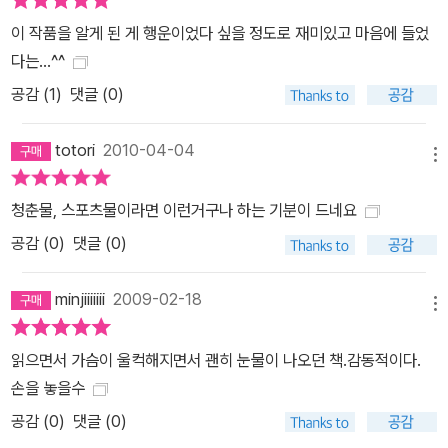
주의 심오한 맛을 터득하며 한층 성숙해가는 신지의 모습이 그려진
이 작품을 알게 된 게 행운이었다 싶을 정도로 재미있고 마음에 들었
다. 마침내 전국대회를 앞둔 최종예선에서 신지는 최상의 팀웍으로
다는...^^
이뤄진 세 명의 동료들과 함께 최고의 승부를 펼치기 위해 빛나는 트
공감 (
1
)
댓글 (0)
랙 위에 선다. 인생이란 것은 결국 사람과 사람의 만남이야. 초등학교
시절부터 가리지 않고 닥치는 대로 책을 읽었던 타고난 독서광 작가
totori
2010-04-04
사토 다카코는 어린 시절 즐겨 읽던 <거인의 별>이나 <내일의 조>,
메뉴
<야구짱! 도카벤> 등의 스포츠 만화에서 느꼈던 감동을 잊지 못하고
작가가 된 후에도 스포츠에서만 느낄 수 있는 순수하고 짜릿한 감동
청춘물, 스포츠물이라면 이런거구나 하는 기분이 드네요
을 소설에 담아 보겠다는 꿈을 키운다. 스포츠를 소재로 삼겠다는 결
공감 (
0
)
댓글 (0)
심을 했을 뿐 어떤 종목을 다룰지 결정하지 못했던 작가는 우연히 4
명이 배턴을 연결하며 달리는 400미터 계주에 흥미를 갖게 된다. 여
minjiiiiiii
2009-02-18
메뉴
러 캐릭터를 다양하게 그릴 수 있는 개인경기와 단체경기의 성격을
두루 갖추고 있고, 0.01초 차이로 승부가 결정되는 단순하고 속도감
읽으면서 가슴이 울컥해지면서 괜히 눈물이 나오던 책.감동적이다.
있는 종목이며, 배턴을 건네며 타인과 이어지는 스포츠라는 것에 매
손을 놓을수
력을 느낀 작가는 자신에게 부족한 육상 경험을 배우기 위해 실제 학
공감 (
0
)
댓글 (0)
교 운동부를 취재하기로 마음먹는다. 그리고 4년 동안 가나가와 현의