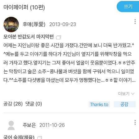
쓰기
마이페이퍼 (10편)
라만 가면 된다, 그러다 따라잡을 수도 있다, 이기지는 못해도 경험 쌓
는다 치고 즐기면서 뛰어라.' 이 말을 좌절감이나 열등감을 갖고 겁먹
후애(厚愛)
2013-09-23
메뉴
고 있는 사람들에게 말해주며 응원하고 싶다. ☆ 그러니까 겁먹지 말
고, 포기하지 말자.
모아본 반값도서 마지막편
어제는 지인님이랑 좋은 시간을 가졌다.간만에 보니 더욱 반가웠고.^
^메뉴를 두고 이야기를 하다가 지인님이 옆지기를 위해막창을 먹으
러 가자고 했다.옆지기는 그저 좋아서 얼굴이 웃음뿐이였다.ㅎㅎ안주
는 막창이고 술은 소주~콩나물과 버섯을 함께 구워서 먹으니 일미였
다.^^소주를 다섯병을 마셨는데 모두가 멍쩡했다는...ㅎㅎ할 이야기
도 많았고, 추석에는 지인님이 안 좋은 일이 참 많아서 속상했다.올해
더보기
는 액땜으로 치고 앞으로 좋은 일만 생길거라고 했더니 그저 고맙다
공감 (
28
)
댓글 (0)
는 지인님~먹고 싶었던 막창을 먹어서 행복하다는 옆지기~ㅋㅋ
ㅋ 반값도서가 많을 줄 알았더니 아니었다.그래도 그동안 올리면서
몰랐던 책들을 알게 되고, 보고싶은 책들이 더 많아졌다는 사실.^^올
주보은
2011-10-26
메뉴
리는데 무척 재미 있었고, 즐거웠고 행복했다.특히 내 눈이 더 행복했
국어 숙제(체육)