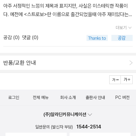
이 강하게 불고 있다>를 재미나게 읽었어요. 아마 달리기로 치자면
었지만 당시 돈이 없어서 한글파일로 일일이 다 쳤던 기억이 있다;;;그
아주 서정적인 느낌의 제목과 표지지만, 사실은 미스테릭한 작품이
단번에 100미터 달리기였다고 해야할까요. 워낙 재밌게 읽어서 그녀
냥 이텍스트를 가지고서 언제든 보고싶을때 펼쳐볼 수 있었으면 했
다. 예전에 <스트로보>란 이름으로 출간되었을때 아주 재미있다는
의 다른 작품들도 몇 권 읽었는데 그것들도 괜찮아서 여전히 그녀의
다. 그냥 이 파릇파릇한 청춘 이야기가 내 주변에 늘 있었으면 했다.
평을 많이 접했었는데, 그래서인지 꽤 끌린다.
신간이 나오면 관심 갖게 되고 읽게 되는 것 같아요. 이 작품들은 때를
더보기
그때는 만원 한 장이 없었을 때였으니까..ㅜ.ㅠ결국 치다가 치다가 힘
놓여 못 읽어는데, 상당히 그 전의 책들하고 다른 분위기를 가지고 있
공감 (
0
)
댓글 (0)
들어서 샀지만;;;;;;;;어쨌든 저 위의 리스트 중 단연 나는 1등으로 추천
어요. 차분하다고 해야하나, 정적이 감도는 책들이라고 해야하나. 원
하고 싶다. 청춘소설 분야 뿐만이 아니라 내가 읽은 소설 전체 중에서
래 일본작품은 몇 시간만 읽으면 다 읽어치울 수 있는데, 미우라 시온
도 베스트를 차지하는.ㅋ 작품성 어쩌고를 다 떠나서 나는 죽을 때 까
의 이 작품들은 조용함이 싫어서 계속 미적거리고 있는 작품들입니
반품/교환 안내
지 이 책을 읽고 싶다.ㅎ2008년인가 7년에 서점 대상을 받은 작품.
다. 올해는 그녀의 정적에 갇혀 보려고요. 살그머니 말입니다.전 스포
미리 일본 표지와 비교해 보자면음, 나쁘지 않아!!ㅎㅎ 이건 이어달리
츠는 싫어하는데, 스포츠 정신을 담은 소설은 좋아해요. <배터리>도
기 이야기다. 작가인 사토 타카코의 작품은 이것밖에 본 적 없지만 이
청소년들이 읽기 좋은 성장소설이어서 추천하고 싶어요. 근데 가격이
걸 보고 다른 작품들도 보고싶다는 생각이 새록새록 든다.이건 달리
좀 쎄죠. 전권 다 사려면. <기담>도 앉아서 한 두세시간이면 금방 끝
로그인
전체 메뉴
회사 소개
출판사 안내
PC 버전
기 이야기. 형을 따라 축구를 시작했던 신지가 고등학교에 들어와 달
날 책을 아직도 읽지 않고 질질 끌고 있다니..아쓰코 여사가 성낼 거에
리기를 시작한다. 오랜 라이벌이라 생각했던 렌과 함께. 렌의 재능은
요. 근데 이번에 아쓰코 여사가 책을 냈는데 이게 너무 궁금합니다. <
(주)알라딘커뮤니케이션
누구도 따라갈 수 없을 정도로 압도적이었지만 워낙에 훈련을 싫어하
도깨비를 빨은 우리 엄마>라는 유명한 그림책 아시죠? 그 사토 마키
고 체력이 약하다. 신지가 내세울 만 한 것이라고는 노력, 깡, 그리고
1544-2514
일반문의 (발신자 부담)
코 여사와 함께 이번에 작품을 냈지 뭡니까? 아, 끝없이 나오는 신간,
노란머리. 1, 2, 3권으로 분권이 된 이유는 그들의 고등학교 1, 2, 3학