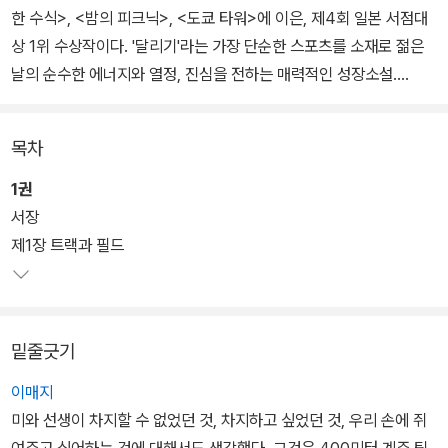
한 수식>, <밤의 피크닉>, <도쿄 타워>에 이은, 제4회 일본 서점대
상 1위 수상작이다. '달리기'라는 가장 단순한 스포츠를 소재로 젊은
날의 순수한 에너지와 열정, 진심을 전하는 매력적인 성장소설.
축구선수인 형의 영향으로 축구를 시작했지만, 재능 부족으로 중간에
목차
꿈을 포기한 신지는 고등학교 진학 후 친구 렌과 함께 육상부에 가입
하게 된다. 달리기에 소질은 있지만 연습을 게을리 하는 렌과 달리 신
1권
지는 처음부터 특별한 두각을 나타내지는 않았지만 성실하게 연습하
서장
며 차츰 달리기에 매료된다. 마침내 쟁쟁한 선배들을 제치고 400미
제1장 트랙과 필드
터 릴레이 주자로 선발된 신지는 전국대회 참가를 목표로 힘차게 두
발을 내딛기 시작한다.
밑줄긋기
이매지
미와 선생이 차지할 수 없었던 것, 차지하고 싶었던 것, 우리 손에 쥐