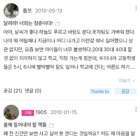
이 다르더라.개정판이라고 되어는 있어 그냥 표지가 바뀌고 가격만
졸쪼
2010-05-13
메뉴
올랐겠지라고 생각했는데 아니었다.이 책은 지금 읽는 책들 다 읽으
면 사서 볼 생각!.그전에 구판도 한번 읽어봐야겠다.책을 보기 전에 다
달려라! 너희는 청춘이다!
큐멘터리부터 구해서 보던지 해야겠다.꽤나 신랄하게 비판하고 있다.
아아, 날씨가 좋다.하늘도 푸르고 바람도 분다.옷차림도 가벼워 졌다.
세금이나 현 정부의 정책에 대해 궁금하신 분들은 재밌게 읽을 수 있
나야 뭐 어릴때나 지금이나 어디 나가고 이런걸 워낙 싫어했으니 상
을 듯.저자는 기자로 일했다고 하는데, 여기서는 오직 사실을 전하기
관 없지만, 요즘 보면 아이들이 너무 불쌍하다.20대 30대 40대 할
보다는 자신의 생각도 많이 있는 듯 하다. 물론 앞부분 조금밖에 읽어
것 없이 지각하지 않고 학교, 직장 가는게 힘든데, 우리나라 고등학생
보지 않았지만.2부가 나올예정이라고 한다.저번주 일요일, 서점에 갔
들은 5시, 6시에 빨딱빨딱 잘도 일어나 학교에 간다;; 어른도 하기 힘
을 때 친구가 산 책이다.사라지니 엄마를 찾아나서는 내용이라고 했
든 것을 청소년에게 강압적으로 시키는 사회는 예나 지금이나 거지같
더보기
던가. 다 읽지 않아서 자신도 잘 모르겠다고 했다.재미있는지 술술 읽
다;;하긴, 나도 뭐 그런 한 때를 지나 이렇게 살고 있지만 이제 제 3자
공감 (
21
)
댓글 (0)
는 모습을 보았다.다 읽고 나서 물어봐야지.친구가 신경숙의 엄마를
의 입장에서 보면 안타깝기 그지없다.그래서, 오늘의 페이퍼 주제는
부탁해를 사기전에 고민하던 책이다기욤 뮈소의 종이여자.나도 집에
바로!!!달려라!! 너희는 청춘이다!!고등학교에 다니는 동생이 있으면
한권 가지고는 있는데, 읽다가 덮었던 기억이 난다. 다시 읽으면 재밌
반드시 반드시 읽어보라고 추천하고 싶은 책들이다.나름 책을 열심히
1905
2010-01-15
메뉴
을려나.친구는 좀 읽어보더니, 미묘하다는 표정을 짓고 다음에 사야
읽는다고 생각했는데 청춘소설이 몇 없어서;;; 그래도 제일 좋아하는
올해 밀어내야 할 책들
겠다고 말했었다.새삼 기욤 뮈소의 책이 많이 번역되어 나왔음을 느
장르가 청춘, 성장소설인데;;; 막상 쓰려하니 이정도;;ㅎㅎㅎㅎ청춘 소
왜 전 신간만 보면 사고 싶어 못 견디는 것일까요? 저도 제 마음을 알
낀다.가지고 있는 책은 '사랑을 찾아 돌아오다.'이다.'구해줘'가 가장
설은세 부류로 나뉜다.1. 상큼하고 팔딱팔딱 뛰는 청춘2. 어이없는 청