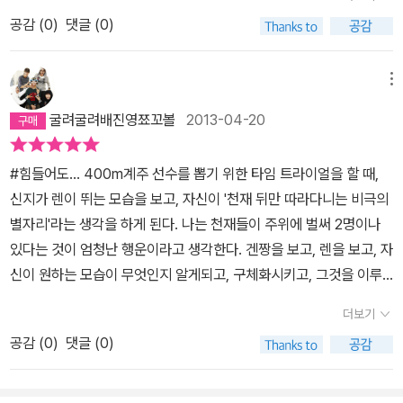
는 일은 최선을 다해서 하는 수밖에 없다는 지극히 당연한 결론에 도
공감 (
0
)
댓글 (0)
달한 거야.하루 이틀이 아니라 365일을 매일처럼. 어떤 훈련도 대충
넘기지 않는다. 어떤 시합에서도 최선을 다해 달린다. 하루하루가 나
의 최선을 경신한다는 자세로 움직이는 거다. 훈련도 시합도.마음가
메뉴
짐만이라도 말이야. 그렇게 하면 나도 선수로서 성장할 테고 다른 사
굴려굴려배진영쬬꼬볼
2013-04-20
람들도 따라와 줄 거다.변덕스러운 천재 이치노세도 말이야.' 입 밖에
내는 말이 무게를 띠는 것은 행동이 따를 때 뿐이다. 모리야 선배가 말
#힘들어도... 400m계주 선수를 뽑기 위한 타임 트라이얼을 할 때,
한 '하루하루가 나의 최선을 경신한다.'라는 말처럼... 나는 노력하고
신지가 렌이 뛰는 모습을 보고, 자신이 '천재 뒤만 따라다니는 비극의
있을까? 노력한 만큼 결과가 나오는 것은 아니다. 하지만 노력하지
별자리'라는 생각을 하게 된다. 나는 천재들이 주위에 벌써 2명이나
않으면 결과는 전혀 나오지 않는다. ─────────────────
있다는 것이 엄청난 행운이라고 생각한다. 겐짱을 보고, 렌을 보고, 자
───────────────────────────────────
신이 원하는 모습이 무엇인지 알게되고, 구체화시키고, 그것을 이루
──────
기 위해 노력하게 하기 때문이다. 신지야! 옆의 천재들을 보고 더 노력
더보기
해서 너도 천재가 될 수 있기를 바래~ 그리고 꼭 천재가 아니더라도
공감 (
0
)
댓글 (0)
옆에 뛰어난 사람이 있다면 이렇게 생각하는 것이 중요한 것 같다. 센
바 옆에서 뛰게 된 신지가 '큰일 났다'라고 생각하고 있을 때, 우라기
선배가 옆에서 신지를 다독여주며 하는 말이다. '센바도 사람이다, 따