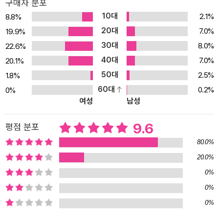
구매자 분포
들어 내는 스피드에 몸을 맡기는 것 자체에 매료된다. 그리고 누구보
10대
2.1%
8.8%
다 빨라지고 싶다는 꿈을 꾸게 된다. 끊임없는 노력의 결과 선배를 제
20대
7.0%
19.9%
치고 400미터 릴레이의 주자로 선발된 신지는 전국대회 참가를 목
30대
8.0%
22.6%
표로 열심히 훈련하며 자신을 단련시킨다. 그리고 목표를 이루게 되
40대
는 순간을 꿈꾸며 힘차게 미래를 향해 두 발을 내딛기 시작한다. 전국
7.0%
20.1%
대회 참가라는 꿈을 이루기 위해 노력하는 한 고등학교 육상선수의 3
50대
2.5%
1.8%
년 동안의 성장과정을 담백하게 그린 <한순간 바람이 되어라>는 ‘달
60대
0.2%
0%
여성
남성
리기’라는 가장 단순한 스포츠를 소재로 젊은 날의 순수한 에너지와
열정, 새로운 희망과 용기의 메시지를 독자들에게 전하고 있는 소설
9.6
평점 분포
이다. 청소년에 대한 애정이 담긴 소설을 꾸준히 발표해온 작가 사토
다카코는 3년간에 걸친 꼼꼼한 취재를 바탕으로 하여 자신의 꿈을 이
80.0%
루기 위해 혼신의 힘을 다하는 젊은이들의 모습을 주인공의 숨결이
20.0%
느껴질 만큼 생생하게 그려내는데 성공하고 있다. 때 묻지 않은 젊은
0%
이들의 생기발랄한 에너지가 넘치는 한순간을 세심하게 포착하여 인
0%
생이라는 긴 여정을 달리는 모든 사람들에게 정직한 희망을 전하고자
0%
하는 작가의 진심이 전해지는 아름다운 작품이다. 꿈. 빨라지는 것. 그