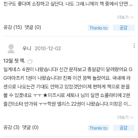
친구도 좋다며 소장하고 싶단다. 나도 그래.니체의 책 중에서 단연 유
명작은 차라투스트라는 이렇게 말했다라고 생각한다.저번에 서점에
더보기
갔을 때 펭귄클래식 책을 찾아보니 재고가 없는 듯 보이지 않았다.아
공감 (
15
)
댓글 (0)
무래도 인터넷으로 사야할것 같다.원서를 샀는데, 읽기가 버겁다.번
역판을 먼저 읽어보고 다시 도전!같이 읽어보고 싶은 책은 마이클 샌
델의 '왜 도덕인가?'이다.마이클 샌델의 첫 책은 생명의 윤리를 말하
우니
2010-12-02
메뉴
다였다. 책을 읽다보면 나도 모르게 그 논리에 빨려들어가는 재미는
12월 첫 책.
있지만 다소 공감하기 힘든 부분도 제법 있었다. 특히 자신의 주장에
일게네스 4권이 나왔습니다! 신간 문자보고 총알같이 달려왔어요 G
대한 반박에 대해 반박을 할때 설득력이 조금 떨어지지 않았나라는
G아마츠키 1권이 나왔습니다!! 진짜 이건 깜짝 놀랐어요. 국내에 라
생각이 든다.씨앗의 위대함을 비롯해 씨앗에 관련된 과학적인 이야기
센으로 나오는건 기대도 안하고 있었것만!이제 편하게 책으로 본을
를 해준다.앞부분을 조금 읽어봤는데, 생각보다 꽤나 씨앗에 관해 과
볼 수 있겠네요 ㅜㅜ ★미즈시로 세토나 님의 실연 쇼콜라티에 2권
학적으로 서술을 많이 했다.제목에서도 알 수 있듯이 진짜 인간과뇌
출간!!소타 반가워 ㅜㅜ학원 앨리스 22권이 나왔습니다.미캉은 이제
에 관한 과학적인 보고서이다.본책역시 앞부분을 읽어보았는데 무척
어떻게 될까!진짜 서점으로 바로 달려가고 싶지만..... ㅜㅜ너의 시선
이나 과학서적스럽다.사실을 바탕으로 한 정보의 나열이라고 할까.생
더보기
끝에 내가 있다 6
각보다 잘 읽히지 않았는데 챕터별로 나눠져있어서 그나마 나은지도
공감 (
3
)
댓글 (0)
모른다.책값이 비싸서 구판을 도서관에서 빌려왔는데, 알고보니 내용