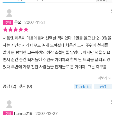
며 새로운 것을 받아들이는 10대들의 변화하는 내면을 즐겨 그리는
작품들로 사랑을 받아왔던 사토 다카코는 ‘달리기’라는 가장 단순하
메뉴
고 오래된 스포츠의 세계를 통해 세대를 뛰어넘어 공감할 수 있는 한
은쓰
2007-11-21
순간의 진리가 담겨 있는 소설을 그리는데 성공하였다. 이 책을 읽는
성인들은 '오로지 그것밖에 몰랐던 그 시절'로 되돌아가게 하는 추억
처음엔 제목이 마음에들어 선택한 책이었다. 1권을 읽고 난 2~3권을
과 용기의 바람을 맛보게 될 것이고, 청소년들은 인생이라는 '빛나는
사는 시간까지가 너무도 길게 느껴졌다.처음엔 그저 주위에 천재를
길'에 첫 발자국을 힘차게 내딛게 만드는 응원의 바람을 얻게 될 것이
많이 둔 평범한 고등학생의 성장 소설인줄 알았다. 하지만 책을 읽으
다.
면서 순간 순간 빠져들어 주인공 가미야와 함께 난 트랙을 달리고 있
있다.주변에 가장 친한 사람들을 천재들로 둔 가미야. 그는 축구를 좋
아하면서 축구에서는 자신의 플레이로 직접 기뻐할 수도 없고, 또 한
더보기
더 이상 앞으로 나가지 못한다는 한계에 부딪히며 고등학교에 올라가
공감 (
2
)
댓글 (0)
서는 축구를 그만둔다. 그러다 가장 친한 친구 육상 천재 렌과 함께 하
루고 육상부에 들어가면서 점점 자신만의 레이스를 찾게 된다. 개개
인의 기록이 가장 중요한 육상레이스에서 그들은 함께 달리는 기쁨을
메뉴
찾으며, 자신과 자신의 레이스에서 점차 성장해 나간다.
hanna219
2007-12-27