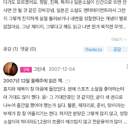
다가도 모르겠어요. 정말, 진짜. 특히나 일본소설이 신간으로 뜨면 안
유명하지 않나라고 생각한다.반값 할인 하길래 지난달에 1권 사서 봤
춘3. 온갖 고난과 역경을 극복하는 초 우울모드의 청춘그러나 가끔
사면 안 될 것 같은 강박강념. 일본은 소설도 엔터테이먼트라서 그런
는데, 너무 재밌었다.리오우를 재밌게 읽어서 다른 작품도 읽고 싶어
예외도 있다. 가령 69같은 바보같은(?) 청춘;;;ㅎ나는 어떤 청춘을 지
지 그렇게 진지하게 삶을 둘러보거나 내면을 성찰한다는 개념이 별로
졌다다른책들을 읽어보신 분들의 말에 의하면 읽기 힘들다고.리오우
내왔냐 하면 그야말로 평범했다.아침 5시 40분에 일어나 6시 50분
없잖아요. 그냥 재미지, 그렇다고 해도 읽고 나면 뭔가 묵직한 무엇인
는 무척이나 잘 넘어가는 편이라고 한다.하지만 본인은 읽어보지 않
까지 등교를 하고, 1시까지 독서실에 있다가 2시쯤 잠이 드는 고등학
가가 남아있는 것은 사실이에요. 아무리 작가가 엔터테이먼트가 목표
아 아직 뭐라 할 수 없다.최근에 나온 조시. 실제로 보니 참 예뻤다.황
교 시절, 멋모르고 이젠 다 끝났으니 대놓고 놀아보자! 해서 B와 C가
더보기
이긴 하지만 완전한 엔터테이먼트의 요소는삼류 소설의 주된 구성이
금을 안고 튀어라가 반값할인 하길래 사려고 했것만 리뷰가 좋지 않
난무했던 대학교 1, 2학년. 내 인생에서 가장 빛났었어야 할 시절은
공감 (
1
)
댓글 (0)
니깐요. 그리고 작가라면 자신의 작품에 어느 정도재미 풀러스 문학
아 조시나 마크스의 산부터 읽을 생각이다.미야메 미유키님의 신간이
그렇게 특별한 추억 하나 없이 시덥잖게 저물어 버렸다. 어느 책에서
적인 요소도 존재하게금 쓸 수 밖에 없겠죠. 그런데 저한테 문제는 그
나왔다.아니, 나올거다.서점에 가니 이상하게 없더라. 예약판매중이
나왔던가.'어차피 그렇게 살 바에야 좀 더 바보같은 짓을 했었어야 했
재미나다는 일본소설도 사다 놓고 쌓여있다는 사실. 읽어야지 하면서
었네.책갈피 6종 준다고 한다. 흐윽. ... 제 2막은 늘 표지만 봐도 구매
그린네
2007-12-04
메뉴
어!'아아, 어째서 세상은 바보같이 사는법을 가르쳐 주지 않았던 것일
벌써 그게 몇 년이 넘도록 읽지 않고 있는 소설이 책장에 그득하다는
욕구가 상승되는데!! 이런 ...일단 외딴집을 요번달 안에 살생각이다.
까ㅜ,.ㅠ어쨌든, 이야기가 옆으로 새기는 했는데, 지금 청춘을 보내고
2007년 12월 둘째주에 읽은 책.
사실. 그 책을 보면 이런 생각이 드는 것은 어쩔 수 없어요. 지금 산다
얼간이는 고민중. 한번 살펴보고 싶은 책들.김연수, 김중혁, 나희덕 등
있다면, 혹은 청춘을 보내는 사람이 곁에 있다면 한 번 쯤 스스로에게,
표지와 제목이 참 마음에 들었었다. 원래 스포츠 소설을 좋아하는터
면 할인이라도 많이 받았을텐데..하고 말이에요.전 이 아줌씨으 마크
한국 문단을 이끄는 11인이 낯선 땅을 여행하면서 보고 듣고 느낀 이
친구들에게 추천해 줘도 좋을 책 들이다.1. 상큼상큼 발랄 팔딱팔딱,
라 기대도 많이 했다. 음- 그 기대만큼인 것 같지만, 굳이 세 권으로
스의 산도 가지고 있는데, 아직도 안 읽고 있다는 흑흑. 남들은 저 작
야기를 색다른 시각으로 써 냈다. 이 책은 문인들의 문학, 즉 글의 근
그야말로 요동치는 청춘요시다 슈이치의 작품 중 가장 좋아하는 소설
나누어 출간을 했어야 했는가 싶다. 물론, 제자리로, 준비, 땅!이라는
품 왜 나오지 않냐며 난리더만. 가지고 있는 나는 뭔지, 참.그래서 이
간이 된 특별하고 소중한 여행을 다루고 있다. 나 자신을 재발견하기
이다. 몇 번을 읽어도 감동의 눈물이 멈추지 않는,청춘소설의 본보기
부제가 참 잘 어울리기는 한다. 하지만 분량은 그렇게 많지 않고, 성장
번참에 가오루 여사의 집에 있는 책을 다 읽으려고 작정하고 있어요.
위해 떠난다고 말했던 괴테의 여행에서도 볼 수 있는 자아를 발견하
를 보여주는 작품. 요시다 슈이치의 초기작이다. 수영부 주장인 료우
소설이라 하더라도1,2권의 흐름이 매끄럽지 않고 전문용어가 많이 등
그런데 말이죠. 어느 출판사에서 그녀의 대표작 <석양에 빛나는 감>
기 위한 여행을 떠난 것이다.빈센트의 정원 사랑에 대한 이야기를 시
운의 여름. 전국대회에 나가기 위해 방학 중에도 친구들과학교에 나
장하는 바람에 조금은 지루해지기도 했었다. 그러나 이 소설의 클라