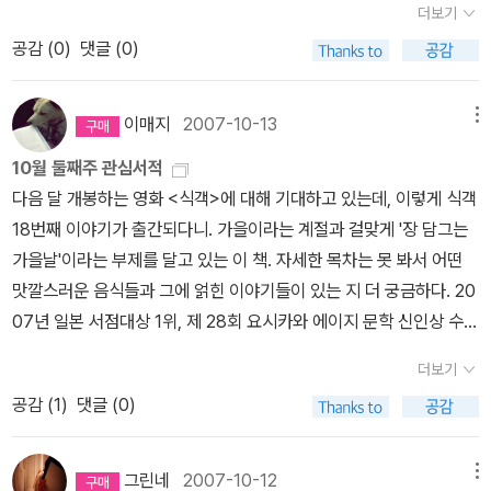
을 출간한다지 뭐에요. 이걸 어째요. 저 분명히 그 책도 살 거 같아요.
작으로 빈센트 반 고흐의 화가 이력 중 중요한 단계를 다룬 책이다. 평
더보기
가 연습을 한다. 호모인 게이이치로(원문 그대로의 표현이다.), 집안
이막스는 3권이 되면서부터 나타난다. 좋다. 감동적이다. 울뻔했다.
이렇게 안 읽고 쌓여있는데 말이죠. 아 흑! 마우스의 오른쪽을 망가뜨
생 한 번도 자신의 정원을 소유해본 적은 없지만, 늘 정원과 함께 살았
공감 (
0
)
댓글 (0)
사정으로 대학에 가지 못하는 다쿠지, 게이이치로에게 당할뻔 한(?)
여운을 남기는 결말 역시 참 좋았다. 대부분의 스포츠 소설에서 등장
려야 할까봐요^^전 사실 기리노 나쓰오 작품 읽기가 무서워요.그런데
던 빈센트 반 고흐. 58점의 채색화를 포함해 총 75점의 그림이 담긴
고스케. 료우운까지 이 넷은 전국대회에 나가기 위한 수영 릴레이팀
인물은 그 누구보다 뛰어난 실력을 가지고 있다. 하지만 이 소설의 주
도 사요. 리뷰어들의 글을 보면 사고 싶어 미칠 것 같아 사긴해요. 그
이 책을 통해 빈센트 반 고흐의 정원과 그가 꿈꾸었던 것이 무엇이었
이다. 한창 혈기왕성한 고등학생인 만큼 <몽정기>에서 나올법한 표
인공은 다르다. 더 잘하는 '렌'이라는 천재 친구가 있다.둘은 경쟁하지
이매지
2007-10-13
메뉴
녀의 <아웃>이나 <그로테스크>그리고 <아임소리마마>를 읽고 나
는지 만나볼 수 있다.<철학 수학>의 저자 야무차의 신간. 혹시 <이상
현도 있지만 요시다 슈이치 특유의 유머 코드로 보는 사람으로 하여
않는다. 그냥 '함께'달리고 싶을 뿐이다. 그리고 재능은 부족하지만 누
서 너무나 고통스러 가슴이 답답해 미칠 거 같았거든요 전 책읽고 고
한 나라의 앨리스>의 작가 루이스 캐럴이 수학자이자 논리학자라는
10월 둘째주 관심서적
금 슬그머니 웃음을 자아낸다.게다가 중간중간 나오는 후지모리와의
구보다 열정적으로 노력하는 '네기시'는 정말 감동적인 캐릭터였다.나
통 받아 본 적이 거의 없는데 그녀의 소설들은 며칠 동안 절 괴롭히더
사실을 알고 있는가? 한편, 양자역학과 만화 주인공 도라에몽은 무슨
다음 달 개봉하는 영화 <식객>에 대해 기대하고 있는데, 이렇게 식객
두근두근 어설픈 사랑 이야기까지 사춘기 시절 누구나 한 번쯤 고민
도, 나도, 그들과 함께 달리고 싶다. 솔직히 표지가 마음에 안들었는
라구요. 오죽하면 전 그녀가 글쓰기의 매저키스트인 줄 알았다니깐
관계가 있을까? 이 책은 과학 깊숙이 들어가야 봄 직한 이야기들을
18번째 이야기가 출간되다니. 가을이라는 계절과 걸맞게 '장 담그는
했을 법 한 일들이 가득가득 맛깔나게 담겨있어 술술 넘어간다. 그리
데- 눈에 확 띄기는 하지만 섬뜩하지 않은가. 그럼에도 불구하고 이
요. <다크>는 요 며칠전에 읽었어요. 그렇게 기분나쁜 여탐정 처음
철학적 사유와 함께 흥미롭게 풀어내고 있다.우리 두뇌 속에서 벌어
가을날'이라는 부제를 달고 있는 이 책. 자세한 목차는 못 봐서 어떤
고 내가 가장 좋아하는 장면. 몇 번을 봐도 울컥 하는 장면.수영을 못
책을 선택한 것은 얇은 귀로 전해 들은 호평 때문이었다. 순식간에 읽
봤다는. 고통 받을 거 알면서도 그녀의 몇 작품 읽고 끝내려고요. 그녀
지는 은밀한 배신과 정복의 스토리. 옥스퍼드 대학에서 신학과 철학,
맛깔스러운 음식들과 그에 얽힌 이야기들이 있는 지 더 궁금하다. 20
하는 수영부원인 쇼우고가 태어나 처음으로 100m 수영을 완주하는
은 후, 글쎄. 그저 그렇다 정도? 수학이라는 분야와 소설과의 접목은
는 왜 이야기가 막장으로 치닫는 것일까요? 기분 좋은 어둠이 아니에
영문학을 공부하고 뒤늦게 존스 홉킨스 대학에서 의학공부를 시작한
07년 일본 서점대상 1위, 제 28회 요시카와 에이지 문학 신인상 수상
장면이다.네타를 싫어하시는 분들은 패스.ㅎ>> 접힌 부분 펼치기 >>
신선하나, 그 신선함을 반도 살리지 못했다는 느낌이다. 신선한 소재
요. 결코.작년에 그녀의 <외딴집>읽고 눈물과 콧물이 범벅이 된 적이
저자 이언 맥길크리스트는 마음과 두뇌를 이해하기 위해서는 가장 넓
작으로 뜻하지 않게 축구 선수의 꿈을 접게 된 한 소년이 400미터 계
드디어 나는 57초대의 벽을 뚫었다. 성 마리안느의 타시마 기록에는
는 중반을 넘어가면서 흐지부지되고 식상한 반전에 의해 재미도 반감
더보기
있기에 이번에 그녀의 미미월드의 2막. 시대물에 한번 도전해 보려구
은 맥락에서, 즉 우리의 신체적, 정신적 존재 전반, 그리고 우리의 마
주라는 새로운 목표를 발견하면서 성장해가는 모습을 그리고 있는 작
못 미치지만, 예선을 2위로 통과하게 됐다. 바로 그때 관중석에서 함
되고 말았다. 하지만 못 쓴 소설은 아니다. 다만 기대치가 너무 높았다
공감 (
1
)
댓글 (0)
요. 전 시대물 싫어해서 그 유명하다는 도쿠가스가 뭔가도 아직 안 읽
음과 두뇌에 의해 빚어지고 거꾸로 그것들을 빚어내는, 광범한 인류
품이다. 책에 미쳤던 책벌레들에 대한 이야기를 통해 그동안 비판없
성이 웃음소리로 바뀌었다. 순간, 쇼우고의 레인으로 고개가 돌아갔
고 할까.
었어요. 그리고 남의 나라 시대물 읽기도 싫고. 그래서 안 읽었는데 그
문화 차원에서 바라보아야 한다는 신념을 갖고 있다.지금 도시인들은
이 받아들인 역사적 사실에 대해 뒤집어보기를 시도하고 있는 책. 조
다. 그제서 겨우 턴을 한 쇼우고가 거의 가라앉는 폼으로 헤엄치고 있
녀가 에도 시대를 보는 따스한 시선이 필요해졌어요. 에도 시대 서민
행복한가? 우리의 도시는 총체적 삶의 터전이 아니라 단순한 거주지
선시대 출판문화에 영향력을 발휘한 22명의 인사들을 살피며 때로는
는 게 보였다. 나는 급히 물에서 나와 쇼우고의 레인 쪽으로 달려갔다.
그린네
2007-10-12
메뉴