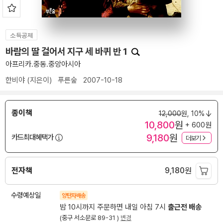
소득공제
바람의 딸 걸어서 지구 세 바퀴 반 1
아프리카.중동.중앙아시아
한비야
(지은이)
푸른숲
2007-10-18
종이책
12,000
원,
10%
10,800
원
+ 600원
9,180
원
카드최대혜택가
더보기
전자책
9,180
원
수령예상일
양탄자배송
밤 10시까지 주문하면 내일 아침 7시
출근전 배송
(중구 서소문로 89-31 )
변경