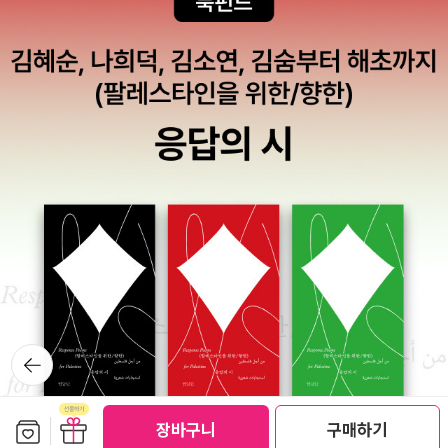
비록 2만원(지금은 3만원)이지만15년간 후원하면 한 아이를 제 앞가
더 와야된단다. 우쒸... 그래도 절반 정도는 두번으로 다 빠지지 싶다.
래빗 첫 두뇌 계발 그림책 인데 아이들 태어날 때 선물로 딱 안성마춤
림 할만큼 키워낸다는 것에 의미를둡니다. 사람을 키워내는 일의 소
다 아물어야 알 수 있지만. 봄이라지만 무척 더운 날이어서 이틀 동안
이네요. 우리 조카에게 조만간 선물해야겠어요. ㅎㅎㅎ무지개 물고기
중함과, 사람만이 희망이라는 것을 믿으니까요.삼남매와 그녀의 책을
세수 안하니 죽을 맛. 여름엔 못할 짓이겠구나 싶다.피부과 다음엔 내
세트 - 전6권 마르쿠스 피스터 지음, 공경희 옮김 / 시공주니어 / 199
읽었고, 자라나는 우리 청소년들도 더 넓은 세계에 눈을 뜨고, 나만 잘
과에 가서 철분약을 받아야 했건만, 힘들어서 패쓰.목요일은 재량휴
4년 4월
사는 것이 아니라 더불어 사는 일에 관심 갖기를 바라며 아이들 학급
일이었다. 아침에 일어나 쭐레쭐레 내과 방문. 지난 번에 먹은 약을 일
문고로 넣었다.내가 가진 책은오래전에 '금토'에서 나왔던 책인데, 20
주일 정도 반응을 지켜봤는데 별 이상없었다. 철분약은 경우에 따라
07년 '푸른숲'에서 다시 나왔다.해남에서 통일전망대까지 국토 종단
서 약이 안 받을 때가 있다던데 그랬던 적은 없었다. 그래서 한 달 치
을 하면서 바로 우리집 앞 길을 걸어갔던 그녀, 그녀의 발길이 닿은 그
약 지음. 자꾸 졸도하는 이런 증상은 왜 일어나냐 물으니 '기립성 저혈
길을 걷는 일이 즐거워 나는 버스를 타지 않고 곧잘 걸어다닙니다.^^
압'이 의심된단다. 갑자기 일어날 때 혈압이 떨어지면서 어지럽거나
외국어를 배우는 일도 별일 아니듯, 무조건 중국으로 가 그네들과 부
정신을 잃는 현상이란다. 그런데 정확하게는 말씀 안 하신다. 모른단
딪히며 배우고 익힌 것도 역시 그녀다웠습니다.이런 삶을 살 수 있는
다. 하긴 예전에 응급실에 갔을 때도 정확하게 말 안 해주고 의사가 도
사람이 얼마나 될까요? 나누는 삶을 실천하는 그녀가 존경스럽죠. 딸
망(?)갔다. 바빠서 그랬나...-_-;;;;두달 뒤 다시 피검사 할 때 심장 관
린 식구가 없다 해도 이렇게 살긴 힘들잖아요. 예약주문으로 받은 이
련 검사도 같이 하잔다. 그것도 피검사로 나온다고 한다. 흐음.기립성
뒤로가
책은 7월 31일, 그녀를 만나러 가기 전에 읽어야지요. 그녀를 향한 나
기
저혈압일 경우 운전할 때 위험하단다. 만약 운전 도중 이런 증세가 나
의 관심도 사랑입니다. 이 정도의 사랑고백이면 알라딘 작가와의 만
타나면 정말 아찔한 일. 어차피 난 면허도 없지만, 이번 여름 방학 때
남에 뽑아주겠지요? ^^사실은 지난 번 최규석.허지웅 만남에 당첨됐
보관함담기
선물하기
장바구니
구매하기
는 면허를 딸까??? 잠시 생각했었다. 언니 차가 만 10년 채운 마티즈