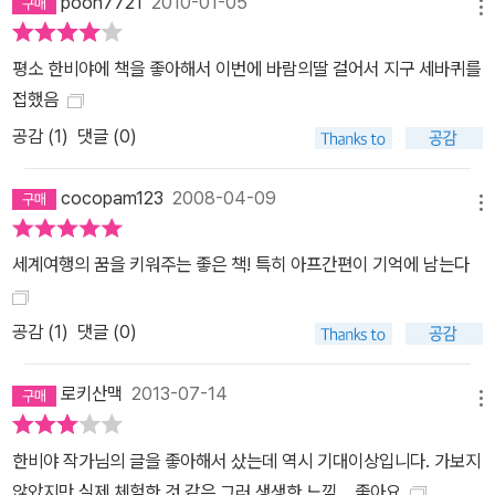
pooh7721
2010-01-05
메뉴
평소 한비야에 책을 좋아해서 이번에 바람의딸 걸어서 지구 세바퀴를
접했음
공감 (
1
)
댓글 (0)
cocopam123
2008-04-09
메뉴
세계여행의 꿈을 키워주는 좋은 책! 특히 아프간편이 기억에 남는다
공감 (
1
)
댓글 (0)
로키산맥
2013-07-14
메뉴
한비야 작가님의 글을 좋아해서 샀는데 역시 기대이상입니다. 가보지
않았지만 실제 체험한 것 같은 그러 생생한 느낌... 좋아요