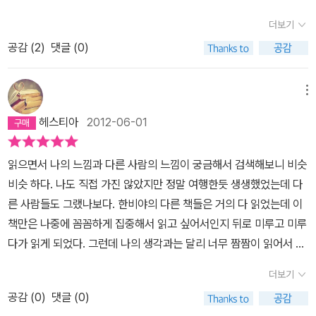
더보기
공감 (
2
)
댓글 (0)
메뉴
헤스티아
2012-06-01
읽으면서 나의 느낌과 다른 사람의 느낌이 궁금해서 검색해보니 비슷
비슷 하다. 나도 직접 가진 않았지만 정말 여행한듯 생생했었는데 다
른 사람들도 그랬나보다. 한비야의 다른 책들은 거의 다 읽었는데 이
책만은 나중에 꼼꼼하게 집중해서 읽고 싶어서인지 뒤로 미루고 미루
다가 읽게 되었다. 그런데 나의 생각과는 달리 너무 짬짬이 읽어서 앞
내용이 가물가물하다. 좋았다는 느낌만 남고 뒤에 시베리아 횡단열차
더보기
탄 내용만 남아 있어서 아무래도 다시 읽어봐야할 것 같다. 어느 한 군
공감 (
0
)
댓글 (0)
데가 좋기보다는 모두 소중한 여행 경험이 담긴 글이라서 버릴 것 없