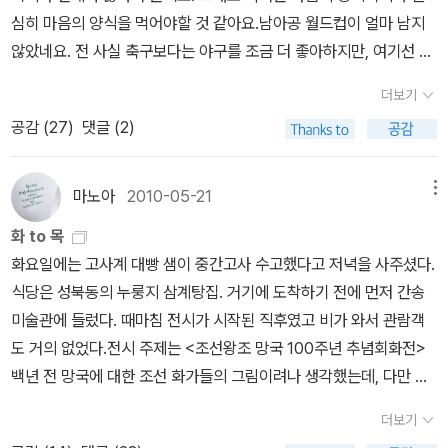
심히 마음의 양식을 먹어야할 것 같아요.남아공 월드컵이 얼마 남지
않았네요. 전 사실 축구보다는 야구를 조금 더 좋아하지만, 여기선 야
구 경기 보기란 하늘의 별따기. 나중에 한국에 가면 꼭 우리 아이랑 야
더보기
구경기장에 가서 야구도 관람하고, 농구랑 축구 모두 생생한 현장에
공감 (
27
)
댓글 (2)
서 꼭 관전하고 싶네요. 언제가 될지 모르겠지만요. ^^ 월드컵을 앞두
고 국가대항 평가전도 한창인데, 여기서는 생방송으로 생생한 현장을
볼 수 없다는 게 안타까워요. ㅠㅠ지난 번에도 중계해준다고 하고서
마노아
2010-05-21
메뉴
갑자기 취소가 되는 바람에 난리가 난 적이 있었거든요. 박지성 선수
화 to 목
가 골 넣은 장면도 나중에 다운받아서 봤으니까요. 하지만, 아이세움
화요일에는 고사계 대빵 샘이 중간고사 수고했다고 저녁을 사주셨다.
에서 나온 [남아공에서 보물찾기]책을 보고서, 정말 2010년 남아공
식당은 성북동의 누룽지 삼계탕집. 거기에 도착하기 전에 먼저 간송
월드컵이 가까이왔구나 싶었네요.그 이외에도 축구에 대한 책이나 남
미술관에 들렀다. 때마침 전시가 시작된 직후였고 비가 와서 관람객
아공에 대한 책들이 꽤 나온 것 같아요. 겸사겸사 축구와 함께 남아공
도 거의 없었다.전시 주제는 <조선왕조 망국 100주년 추념회화전>
에 대해서도 알 수 있을 것 같아요.그리고 이 책과 더불어 남아공 월드
백년 전 망국에 대한 조선 화가들의 그림이려나 생각했는데, 다만 그
컵이 열리는 기간 중에 읽고싶은 책이 몇 권 있네요. 월드컵가이드 북
시기의 그림이었다.간송미술관의 그림들은 두꺼운 유리장 안에 들어
이랑 아프리카를 더욱 잘 알게 나머지 책이지요. 우리 아이가 방학이
더보기
가 있는데 이 유리가 가까이 다가가면 울렁울렁 거리면서 몹시 어지
니까 아이랑 함께 읽을 재미있는 책도 찾아봤습니다.그리고 최근에