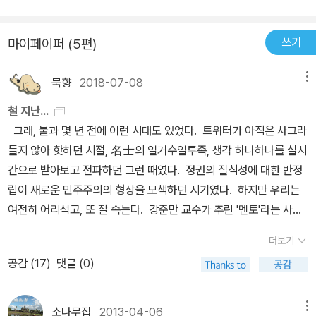
쓰기
마이페이퍼 (5편)
묵향
2018-07-08
메뉴
철 지난...
그래, 불과 몇 년 전에 이런 시대도 있었다. 트위터가 아직은 사그라
들지 않아 핫하던 시절, 名士의 일거수일투족, 생각 하나하나를 실시
간으로 받아보고 전파하던 그런 때였다. 정권의 질식성에 대한 반정
립이 새로운 민주주의의 형상을 모색하던 시기였다. 하지만 우리는
여전히 어리석고, 또 잘 속는다. 강준만 교수가 추린 '멘토'라는 사람
들은, 시간의 놀라운 힘으로, 책이 나오고 겨우 6년이 지난 지금, 포르
더보기
투나(fortuna)의 이런저런 시험에 직면해 누구를 탓할 것도 없이 저
공감 (
17
)
댓글 (0)
마다의 천성과 밑천, 비르투(virtu)를 드러내며 제자리를 찾아가고
있다. '글 쓰는 기계', 강준만 교수의 순발력과 부지런 만큼은 인정하
지 않을 수 없고, 포퓰리즘에 대한 반이분법주의 문제의식에도 공감
소나무집
2013-04-06
메뉴