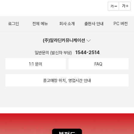
못할 일이 뭐라고요?이미 답을알아챈 분들은 빙긋 미소 짓겠죠.^^맞
가 있기는 했어도....얼마 전에는 '간송 전형필'이란 책도 나왔다. 표지
통 도감 세트 - 전5권랑그 집 이야기책은 꼭 갖고 싶어요.그 집 이야
아요, 님들이 짐작한 거~이땅의 엄마들은 한비야씨가 죽었다 깨나도
가 간지 제대로다.궁금은 하지만 제법 글밥이 되니 일단 패쓰..^^성북
기 는 그나마 한 권이라 괜찮은데, 도감세트는 역시 출혈이 클 것 같아
못할,몸으로직접 자녀를 낳아 키우잖아요.게다가 나는 셋이나 낳았으
동 누룽지 삼계탕집은 무조건 한 테이블 기준으로 주문한다.메밀전이
요.구름빵 손가락 인형 놀이 (팝업북 + 손가락인형 4종 + 스티커 1
로그인
전체 메뉴
회사 소개
출판사 안내
PC 버전
니, 그녀에게 절대 기죽지 않아도 된다고요.^^하지만, 그녀에게 기죽
전채가 되고 삼계탕을 먹은 뒤 마지막에 남은 고기를 누룽지에 섞어
장) 백희나 글, 김향수 그림, 이정희.유혜경 손가락인형놀이 글.그림 /
진 않아도 부러울 때가 많지요. 그래서 그녀를 흉내내보려고 톡톡 월
서 먹는 건데 4인 기준 한 테이블에 39,000원. 우린 딱 넷이서 가서
한솔수북(한솔교육) / 2010년 5월 손가락 인형 팝업북이랑 '아기자
(주)알라딘커뮤니케이션
드비전의 문을 두드렸고......최상의 가족구성원인딸 둘, 아들 둘의 로
배불리 맛있게 먹었다. 둘이 가면 어떻게 하나 주변을 보니 절반은 포
기한 배경, 소품들과 함께 거실, 부엌, 방, 욕실 네 공간으로 펼쳐지고,
망을 실현하듯, 지구 저편에 아들 하나 키우고 있지요.바로 요녀석!>
1544-2514
일반문의 (발신자 부담)
장해 가고 절반만 먹는다. 이집 돈 벌겠구나... 안 그래도 유명세를 치
주전자, 냄비, 국자, 모자, 가방, 라디오, 스케치북 등 집안 물건들이
> 접힌 부분 펼치기 >> 2006년 6월 인연을 맺었으니 만 3년이 되었
르는지 좀 불친절한 편이다. 아씨, 친절하면 더 손님 많을 것 아냐...
1:1 문의
FAQ
그려진 스티커가 들어 있다.'라는 책 소개를 보니 덥썩 구입하고 싶다.
네요. 다섯 살이던 녀석은작년 초등학교 1학년으로 몸무게 21킬로에
깍두기 한 번 받는데 4번을 다시 불러야 했다. 힘들구나. ;;;수요일은
요거 어린이들에게 선물로 줘도 참 좋을 것 같다. 미출간이지만,축구
키가 115센티였는데, 지금은 훨씬 더 자랐겠지요. ^^ << 펼친 부분
퇴근하면서 안과를 먼저 들러 정기 검진을 받았다. 눈이 좀 뻑뻑하다
중고매장 위치, 영업시간 안내
선수 박지성 이야기도 아이들이 참 좋아할 것 같아요.어릴 때 참 재미
접기 <<좋은 책이란, 사람들에게 긍정적인 영향을 주는 것이라 생각
여겼는데 건조하단다. 오늘은 자다 깰때마다 인공누액 투척! 쉬는 날
있게 읽었던 만화 = 신문수 화백님의 책이 나왔네요. 우리 아이랑 함
합니다. 그런 면에서 한비야씨 책은 많은 이들에게 감동 뿐 아니라, 도
이라 잠도 여러번 깼다. ㅎㅎㅎ안과 다음엔 피부과. 2월 말에 점 빼고
께 읽고 싶어요.요런 책은 유아들에게 딱 좋을 것 같아요. 과학 지식
전과 더불어따라 하고 싶은 로망까지 불러 일으키지요. 중학교 때 장
2달이 넘게 지났다. 2차 진료는 점 개수와 상관 없이 2만원. 마취연고
뿐 아니라 기본생활습관을 기르기에도 좋으니까요. 더불어 책 읽는
래희망에 '고아원원장'이라고 썼던 내가 삼남매 엄마로 족할 때, 이대
발라놓은 상태에서 전화 통화를 하다가 연고가 묻어나갔다. 그래서일
즐거움과 독서습관은 필수겠지요?공식 메이플스토리 카툰이라고 하
로만 살지 말라고 일깨워 준 책이 '지도 밖으로 행군하라' 였는데 후원
까, 유독 아팠다. 오징어 타는 냄새가 막 나고..ㅜ.ㅜ저번에 갔을 때는
니, 우리 아이가 이런 책이 있다는 것을 알면 넘 좋아할텐데... ㅋㅋㅋ
자가되었으니, 그녀는 내게 긍정적인 영향을 끼친 것이 분명합니다.
50% 빠졌으니 두번째는 다 빠질 거라고 했는데 이번에 가니 몇 번
여름방학에 열심히 공부하면 포상 선물로 안겨줄까 생각중이다.블루