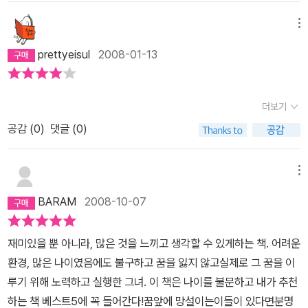
이 좋았다. 여행을 하면서 메모했겠지만 장소 장소마다 느낀점이나
기억들, 풍경들을 독자에게 잘 전달해 주고 있어서 함께 여행한 듯도
메뉴
하고 나도 그녀의 발자취를 따라 여행해보고 싶은 마음이 든다. 전에
prettyeisul
2008-01-13
바람에 딸 우리땅에 서다 를 읽으면서도 비슷한 느낌이 들었었는데
정말 여행을 사랑하며 했나보다. 우리에게 다 전달되는 것을 보면..
2,3,4권은 모두모두 잊지 않고 기억하며 읽어야지
더보기
공감 (
0
)
댓글 (0)
메뉴
BARAM
2008-10-07
재미있을 뿐 아니라, 많은 것을 느끼고 생각할 수 있게하는 책. 어려운
환경, 많은 나이였음에도 불구하고 꿈을 잃지 않고실제로 그 꿈을 이
루기 위해 노력하고 실행한 그녀. 이 책은 나이를 불문하고 내가 추천
하는 책 베스트5에 꼭 들어간다!꿈앞에 망설이는이들이 있다면분명