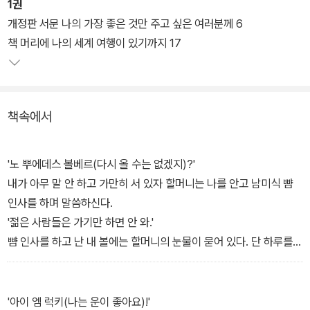
세계적으로 유명한 국제 홍보 회사 버슨-마스텔라에서 근무하다 어
1권
린 시절에 계획한 '걸어서 세계 일주'를 실현하기 위해 과감히 사표를
개정판 서문 나의 가장 좋은 것만 주고 싶은 여러분께 6
던지고 여행길에 오르기까지의 과정이 나온다. 아프리카, 중동, 중앙
책 머리에 나의 세계 여행이 있기까지 17
아시아를 다니며 만난 수많은 사람들과 여러 가지 사건들을 들려준
다.
책속에서
<바람의 딸, 걸어서 지구 세 바퀴 반 2> 중남아메리카,알래스카
사람에게서 떠나 사람으로 들어가는 여행기. 열일곱 명이나 되는 자
식들을 친구처럼 대하던 흑인 노예의 후예 온두라스의 훌리안 아저
'노 뿌에데스 볼베르(다시 올 수는 없겠지)?'
씨, 볼리비아의 인적 드문 산속의 다 쓰러져가는 초가에서 도시로 떠
내가 아무 말 안 하고 가만히 서 있자 할머니는 나를 안고 남미식 뺨
난 아들을 기다리며 혼자 살고 있던 할머니 등 사람들은 소박한 진실
인사를 하며 말씀하신다.
을 온몸으로 말해준다.
'젊은 사람들은 가기만 하면 안 와.'
뺨 인사를 하고 난 내 볼에는 할머니의 눈물이 묻어 있다. 단 하루를
여행을 다니면서 저자는 우리의 세계사 교육이 얼마나 잘못되었는지
머물렀을 뿐인데, 불현듯 미안한 마음이 든다. 할머니에게 하루치의
를 뼈저리게 느낀다. 서양인의 침략과 수탈이 남긴 상처를 볼 때마다
외로움을 덜어드린 게 아니라 오히려 그 몇 배의 그리움을 얹어드린
마음 아파하고 분개한다. 동시에 서양인들에게 자신들의 땅을 빼앗기
건 아닐까.-본문 중에서
'아이 엠 럭키(나는 운이 좋아요)!'