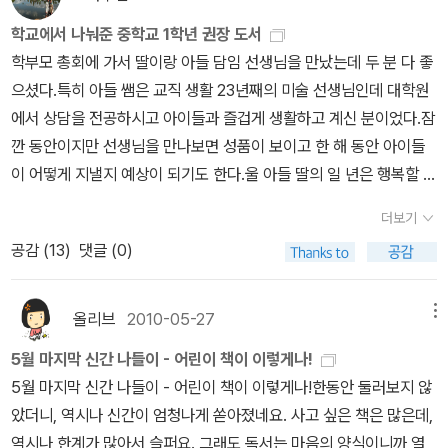
하지만, 너무 재발랐던 책이 아니었나 싶다. 여하간 당시에는 비슷비
학교에서 나눠준 중학교 1학년 권장 도서
슷한 필진 혹은 대담자들-'멘토들'-로 조합된 유사한 책들이 쏟아졌는
학부모 총회에 가서 딸이랑 아들 담임 선생님을 만났는데 두 분 다 좋
데, 그 중에서도 제목빨이 유난한 이 책은, 바로 뒤에 나온 『안철수의
으셨다.특히 아들 쌤은 교직 생활 23년째의 미술 선생님인데 대학원
힘』을 예비하는 책으로, 실은 안철수를 띄우기 위한 목적이 깔려 있었
에서 상담을 전공하시고 아이들과 즐겁게 생활하고 계신 분이었다.잠
던 책이다. 분량과 내용 면에서 제일 앞 안철수 꼭지가 가장 자세하기
깐 동안이지만 선생님을 만나보면 성품이 보이고 한 해 동안 아이들
도 하지만, 당시엔 위 멘토들과 안철수의 관계가 정리되기 전이었기
이 어떻게 지낼지 예상이 되기도 한다.울 아들 딸의 일 년은 행복할 것
때문이다. 그러나 『김대중 죽이기』나 『노무현과 국민사기극』과는 다
같다. 선생님께서 나눠주신 여섯 장이나 되는 학부모 상담자료에 중
른 방향으로 작동하고 말았다(『강남좌파』는 차라리 여전히 유효한 독
더보기
학교 1학년 권장 도서 목록이 있었다. 과학 분야 책이랑 한국 문학 책
자적 기여가 있다고 본다). 기계적 극중주의로, 의도와는 달리 뺄셈
공감 (
13
)
댓글 (0)
이 많은데 책읽기 싫어하는 아이들은 중학교에 가서 이런 작품들을
만 하다가 갈 길을 잃고 서글픈 신세가 된 안철수를 망치는 데, 강준만
만나면 좀 당황스러울 것 같다.우리 딸도 의무감으로 읽긴 하지만 재
도 조금은 기여하였다고 하면 과장일까. 어제를 돌아본다는 의미에
미없는 작품들을 왜 읽어야 하는지 모르겠다고 했을 정도니까...
올리브
2010-05-27
메뉴
서, 이제는 상당수가 그 역사적 역할을 다하고 퇴장한, 인용 문헌들을
살펴본다.
5월 마지막 신간 나들이 - 어린이 책이 이렇게나!
5월 마지막 신간 나들이 - 어린이 책이 이렇게나!한동안 둘러보지 않
았더니, 역시나 신간이 엄청나게 쏟아졌네요. 사고 싶은 책은 많은데,
역시나 한계가 많아서 슬퍼요. 그래도 독서는 마음의 양식이니까 열