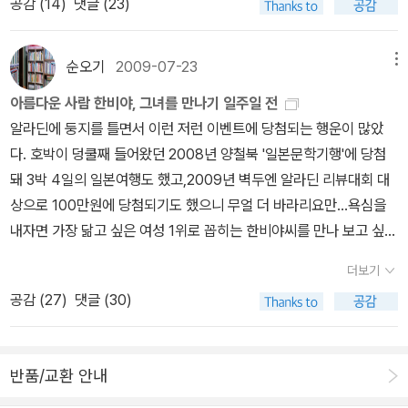
공감 (
14
)
댓글 (23)
럽게 만든다. 혹시 그림을 한 발자국 떨어져서 보라는 의도인가???
나온 재미있는 동화책과 그림책마실을 하려고 하지요. 특히 아이 방
싶었는데, 그게 아니라 60년대에 만든 유리인데 일정한 재질로 만들
학이 오늘부터 시작인지라 아무래도 책을 왕창 주문해서 얼른 갖고
지 못해서 그리 되었다는 것이다. 헉, 60년대라면 벌써 반세기가 지
순오기
2009-07-23
메뉴
와야할 것 같아요. 지인 편으로 부탁하거나 아니면 또 우체국 EMS로
난 게 아닌가. 그 동안 그 유리장 하나 바꿀 후원이 하나도 없었던 것
받아야겠지요. 책 배송비가 조금이라도 덜 들면 참 좋겠어요. ㅠㅠ위
아름다운 사람 한비야, 그녀를 만나기 일주일 전
일까? 서글픈 일이다.1층을 관람하고 2층을 보고 난 뒤, 다시 1층에
에교과서에 나오는 유네스코 세계 문화유산- 아프리카 책이 있어서,
알라딘에 둥지를 틀면서 이런 저런 이벤트에 당첨되는 행운이 많았
가서 마음을 빼앗겼던 그림을 다시 오래도록 바라보았다.이경승의 초
나머지만 넣었어요. 이번에 나온 대한민국이랑 아시아 책 / 유럽은 이
다. 호박이 덩쿨째 들어왔던 2008년 양철북 '일본문학기행'에 당첨
하호접(초여름 나비), 홍료호접(여뀌와 나비), 서병건의 부용호접(부
미 나오자마자 소장을 했으니까 나머지 3권만 구입하면 될 것 같네
돼 3박 4일의 일본여행도 했고,2009년 벽두엔 알라딘 리뷰대회 대
용과 나비), 이렇게 세점이었는데 하나같이 찬란한 나비들이 나온다.
요. ㅎㅎ요런어린이들을 위한 교양책도 참 좋을 것 같아요.그리고 아
상으로 100만원에 당첨되기도 했으니 무얼 더 바라리요만...욕심을
어제 본 백조의 호수에도 나비 복장을 한 무용수들이 나와서 춤을 추
이들을 위한 학습서(학습만화 포함) 언제나 대환영이랍니다. 영어에
내자면 가장 닮고 싶은 여성 1위로 꼽히는 한비야씨를 만나 보고 싶다
었는데 그 선명한 아름다움에 전혀 밀리지 않았다. 일단 그림을 그린
수학, 한자와 고사성어, 역사와 문화, 과학실험에 국어까지 정말 굉장
는 거.박 뭐시기때문에 입시제도를 바꿔 인생의 물길이 꼬였다는 그
지 100년 정도 지난 시점이므로 탈색도 거의 없고, 근대 회화에 가깝
더보기
하지요? 우리 때에도 이런 책이 있었다면 정말 재미있고 쉽게 배울
유명한 58년 개띠인 그녀는 내게 우상 같은 존재다. 나도 결혼을 안
다 보니 색도 화려했다. 실제로 나비가 살아 움직일 것 같은 착각. 정
공감 (
27
)
댓글 (30)
수 있었을 것 같아서 타임머신이 정말 있다면 학창시절로 다시 돌아
했다면 이렇게 살고 싶지 않았을까, 로망을 갖게 되는 유일한 여성이
말 아름다웠다. 부용하니 비천무가 잠시 생각나기도 하고... ^^한 달쯤
가고 싶답니다. ^^ [Who Was 후워즈 어린이 롤모델] 책도 마음에
다. 그녀의 책을 읽은독서회원이나 주변 아짐들이 '움메 기죽어!' 할
전에 '간송 선생님이 다시 찾은 우리 문화 유산 이야기'를 재밌게 읽었
쏙 들어요.놀라운 라루스 백과사전이랑 우리 아이가 정말 좋아하는
때,그녀처럼 남을 돕는 일은 못했지만그녀가 죽었다 깨나도 못할 일
다. 김동성 샘이 그림을 그려서 더 기대를 했는데 그림 자체는 특유의
반품/교환 안내
퀴즈 과학상식 시리즈 토피모트 박사 지난 번부터 눈여겨보고 있는
을 했으니까 절대 기죽지 말라고 말한다.한비야씨가 죽었다 깨나도
감성을 살릴 스타일은 아니었지만 내용이 좋았다. 몇몇 의문 가는 데
팍스 선장 시리즈도 4번째 책이 나왔네요. 얼른 읽고 싶어요.겨레 전