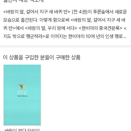
는 세계시민’이라는 믿음으로 월드비전 세계시민학교를 만들었다. 잠
<바람의 딸, 걸어서 지구 세 바퀴 반> (전 4권)이 푸른숲에서 새로운
은 못 자도 산에는 가야 하는 산쟁이이자, 글을 쓸 때 가장 행복한 글
모습으로 출간된다. 이렇게 함으로써 <바람의 딸, 걸어서 지구 세 바
쟁이. 무엇이든 배우는 것을 좋아하는 영원한 학생이다. 비빔국수 한
퀴 반>에서 <바람의 딸, 우리 땅에 서다> <한비야의 중국견문록> <
그릇, 짭짤한 과자 한 봉지에도 기분이 몹시 좋아지는 자가발전형 인
지도 밖으로 행군하라>로 이어지는 한비야의 10여 년의 인생 행로가
간 에너자이저이기도 하다. 변함없는 인생 모토는 ‘즐겁고 자유롭게,
일목요연하게 정리되어 한눈에 그의 삶의 자취를 살펴볼 수 있게 되
기왕이면 남 도와주면서!’ 8년 전 국제구호 전문가이자 ‘왕보스’였던
었다. <지도 밖으로 행군하라>의 저자 한비야, 2007년 세계시민학
안톤 반 주트판과 결혼해 한국과 네덜란드를 오가며 살고 있다. 저서
이 상품을 구입한 분들이 구매한 상품
교 프로그램인 '지도 밖 행군단' 발족, 국제 NGO 월드비전 긴급 구호
로 《바람의 딸 걸어서 지구 세 바퀴 반 1, 2, 3, 4》 《바람의 딸, 우리
팀장, 네티즌이 만나고 싶은 사람 1위, 환경재단이 선정한 세상을 밝
땅에 서다》 《한비야의 중국견문록》 《지도 밖으로 행군하라》 《그건,
게 만든 100인, 2004년 YWCA 젊은 지도자상 수상..... 이렇듯 많은
사랑이었네》 《1그램의 용기》가 있으며, 남편 안톤과 함께 쓴 《함께
상을 수상하고 다양한 '1위'에 선정되고 있는 그의 현재 모습은 하루
걸어갈 사람이 생겼습니다》가 있다.
아침에 만들어진 것이 아니다. <지도 밖으로 행군하라>가 베스트셀
러가 되고 오늘의 한비야가 젊은이들의 새로운 희망의 모델로 꼽히기
10년 전, 그는 세계를 여행했다. 편안하게 '구경'을 다닌 것이 아니라,
남들이 잘 다니지 않는 오지를 육로로만 다니며 세계를 '체험'했다. 그
체험이 바탕이 되어 한비야는 세계 각국의 다양한 문화를 받아들여
바람이 분다 당신이