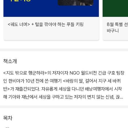
<궤도 너머> + 털을 깎아야 하는 푸들 키링
8월 특별 선
바구니
책소개
<지도 밖으로 행군하라>의 저자이자 NGO 월드비전 긴급 구호 팀장
인 한비야가 10년 전에 쓴 여행기 <바람의 딸, 걸어서 지구 세 바퀴
반>가 재출간되었다. 자유롭게 세상을 다니던 배낭여행자에서 시작
해 기아와 재난에서 세상을 구하고 있는 저자의 변치 않는 신념, 끊임
없이 발전하는 모습을 통해 참된 삶의 의미를 발견한다.
목차
<바람의 딸, 걸어서 지구 세 바퀴 반 1> 아프리카,중동,중앙아시아편