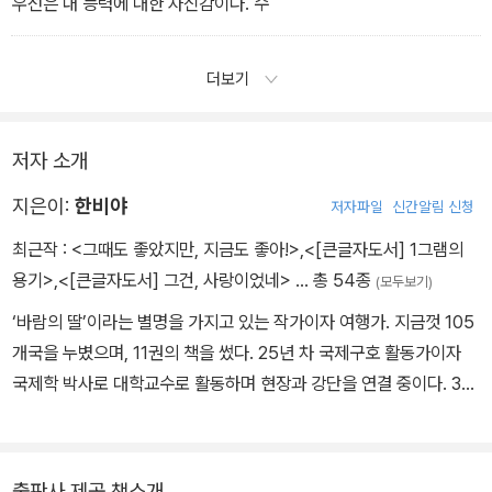
우선은 내 능력에 대한 자신감이다. 수
더보기
저자 소개
지은이:
한비야
저자파일
신간알림 신청
최근작 :
<그때도 좋았지만, 지금도 좋아!>
,
<[큰글자도서] 1그램의
용기>
,
<[큰글자도서] 그건, 사랑이었네>
… 총 54종
(모두보기)
‘바람의 딸’이라는 별명을 가지고 있는 작가이자 여행가. 지금껏 105
개국을 누볐으며, 11권의 책을 썼다. 25년 차 국제구호 활동가이자
국제학 박사로 대학교수로 활동하며 현장과 강단을 연결 중이다. 30
대에 6년에 걸쳐 세계 일주를 했고, 40대에는 한국 월드비전 긴급구
호 팀장으로 일했다. 50대부터 이화여자대학교에서 가르치며 60대
에 박사학위를 받았다. 18년 전 ‘우리는 지구촌이 아니라 지구집에 사
출판사 제공 책소개