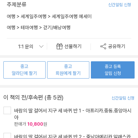
주제분류
신간알림 신청
여행
>
세계일주여행
>
세계일주여행 에세이
여행
>
테마여행
>
걷기/배낭여행
선물하기
공유하기
중고
중고
중고 등록
알라딘에 팔기
회원에게 팔기
알림 신청
이 책의 전/후속편 (총 5권)
신간알림 신청
바람의 딸 걸어서 지구 세 바퀴 반 1 - 아프리카.중동.중앙아시
아
판매가
10,800
원
바람의 딸 걸어서 지구 세 바퀴 반 2 - 중남아메리카.알래스카