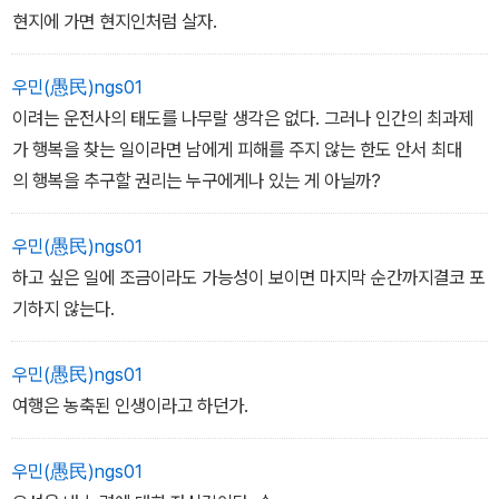
고도 눈이 휘둥그레지는 북한 어린이를 만나게 된다.
현지에 가면 현지인처럼 살자.
책은 여행을 하지 않았다면 평생 결코 하지 못할 경험을 한 저자에게
우민(愚民)ngs01
'그렇게 긴 여행을 하고서 도대체 무엇을 얻으셨나요?'라고 묻는 사람
이려는 운전사의 태도를 나무랄 생각은 없다. 그러나 인간의 최과제
들에게 전하는 대답이기도 하다. 여행을 통해 저자는 지금 자신이 하
가 행복을 찾는 일이라면 남에게 피해를 주지 않는 한도 안서 최대
고 있는 일을 찾았고 10년 동안 한길을 걸어가고 있다. 책은 저자의 1
의 행복을 추구할 권리는 누구에게나 있는 게 아닐까?
0년 전의 삶이 현재와 어떻게 달라졌는지, 그리고 얼마나 한결같은
마음으로 살아가고 있는지를 보여준다.
우민(愚民)ngs01
하고 싶은 일에 조금이라도 가능성이 보이면 마지막 순간까지결코 포
기하지 않는다.
우민(愚民)ngs01
여행은 농축된 인생이라고 하던가.
우민(愚民)ngs01