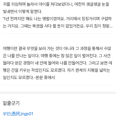
고 살아가는 원래 주민들의 역사와 현재 모습을 따뜻한 시선으로 생
귀를 의심하며 놀라서 아이를 쳐다보았더니, 여전히 생글생글 눈을
생하게 전한다.
빛내면서 이렇게 말한다.
'1년 전까지만 해도 나는 앵벌이였어요. 거리에서 징징거리며 구걸하
<바람의 딸, 걸어서 지구 세 바퀴 반 3> 인도차이나 반도, 남부아시
는 거지요. 그때는 복권을 사다 팔 돈이 없었거든요. 우리 집이 정말
아
가난했어요.
인도와 중국, 동양의 양대 문화가 접목되는 인도차이나 반도는 자연
경관이 훌륭하고 아름다운 문화유산이 풍부하지만, 이 지역 대부분의
막노동을 하는 아버지가 피를 팔아서 먹을 것을 사야 했으니까요. 그
여행이란 결국 무엇을 보러 가는 것이 아니라 그 과정을 통해서 수많
나라가 우리처럼 나라를 빼앗긴 경험이 있고 아직까지도 크고 작은
러다가 내가 돈을 조금 모아 복권을 팔기 시작했어요. 지금은 구걸하
은 나를 만나는 일이다. 여행 중에는 참 많은 일이 벌어진다. 그 사건
분쟁으로 사회적 혼란을 겪고 있다. 이들의 어려움이 바로 우리의 어
지 않아서 얼마나 좋은지 몰라요. 우리 언니는 아직도 구걸을 하고 있
들마다 얻은 경험이 내 안에 들어와 나를 만들어간다. 그러고 보면 여
제이기에 저자는 진심으로 안타까워한다.
는데, 언니는 복권 파는 것보다 그게 더 좋대요, 바보같이.'-본문 중에
행은 간을 키우는 작업인지도 모르겠다. 자기 한계의 지평을 넓히는
서
일인지도 모르겠다.-본문 중에서
<바람의 딸, 걸어서 지구 세 바퀴 반 4> 몽골, 중국, 티베트
저자의 세계 여행 중 마지막 여정인 중국 여행 이야기. 깡촌 할머니부
터 큰 사원의 노승까지 온 국민이 독립을 위해 온몸을 던지는 오체투
지(五體投地) 현장을 보게 되고, 한 핏줄인 조선족과 한국 사람들이
밑줄긋기
서로 반목하며 불신과 증오를 쌓아가는 옌볜의 상황과 구멍가게를 보
우민(愚民)ngs01