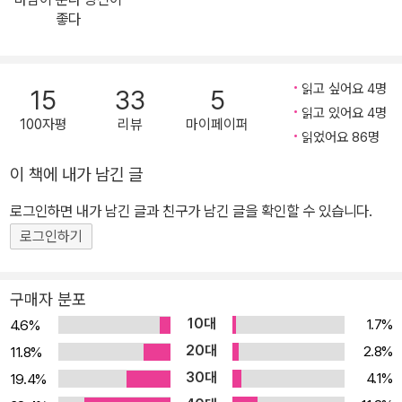
세계시민의 자세를 보여주는 전형이 되었고, 오지의 사람들과 함께
좋다
그들의 고난과 행복을 온몸으로 경험한 후 그들을 위해 살기로 결심
하고 지금의 활동가가 되었다. 지구의 대륙 한쪽 끝에 붙어 있는 작은
나라 한국에서 태어나 자신의 두 발로 자유롭게 세상을 다니던 배낭
읽고 싶어요 4명
15
33
5
여행자에서, 지금은 자신의 두 손으로 기아와 재난에서 세상을 구하
읽고 있어요 4명
100자평
리뷰
마이페이퍼
고 있는 한비야. 변치 않는 신념, 끊임없이 발전하는 그의 모습을 통해
읽었어요 86명
삶의 의미를 발견한다.
이 책에 내가 남긴 글
로그인하면 내가 남긴 글과 친구가 남긴 글을 확인할 수 있습니다.
로그인하기
구매자 분포
10대
1.7%
4.6%
20대
2.8%
11.8%
30대
4.1%
19.4%