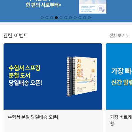
관련 이벤트
전체보기
수험서 분철 당일배송 오픈!
가장 빠르게
합