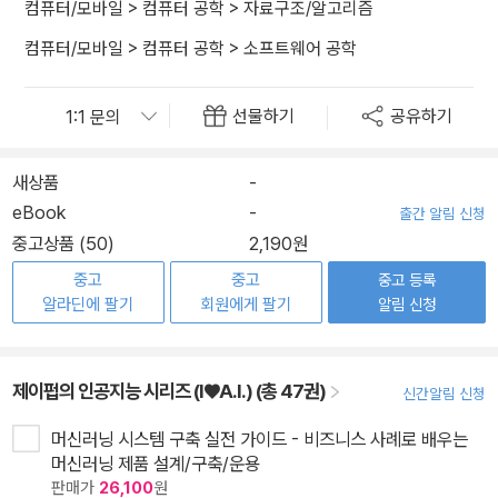
컴퓨터/모바일
>
컴퓨터 공학
>
자료구조/알고리즘
컴퓨터/모바일
>
컴퓨터 공학
>
소프트웨어 공학
선물하기
공유하기
새상품
-
eBook
-
출간 알림 신청
중고상품 (50)
2,190원
중고
중고
중고 등록
알라딘에 팔기
회원에게 팔기
알림 신청
제이펍의 인공지능 시리즈 (I♥A.I.) (총 47권)
신간알림 신청
머신러닝 시스템 구축 실전 가이드 - 비즈니스 사례로 배우는
머신러닝 제품 설계/구축/운용
판매가
26,100
원