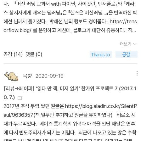
다. 『머신 러닝 교과서 with 파이썬, 사이킷런, 텐서플로』와 『케라
스 창시자에게 배우는 딥러닝』은 『핸즈온 머신러닝...』을 번역하신 박
해선 님께서 옮기셨다. 박해선 님의 행보도 경이롭다. https://tens
orflow.blog/ 를 운영하고 계신데, 블로그가 대단히 유용하다. 직접
책도 쓰시고 유튜브 등에 강의 영상도 많이 올려주셨다. 참 감사하
더보기
다. 복 받으시길!!!
공감 (
14
)
댓글 (0)
묵향
2020-09-19
메뉴
[리뷰→페이퍼] ‘읽다 만 책, 마저 읽기’ 한가위 프로젝트 7 (2017. 1
0. 7.)
2017년 추석 무렵 썼던 원글은 https://blog.aladin.co.kr/SilentP
aul/9636357(책 일부만 추가하고 원글을 유지하였다) 비로소 시
대가 무르익었다. 베이즈 통계학의 위력과 매력을 일단 깨달은 연후
에 다시 빈도주의자가 되기는 어렵다. 최근에 나오고 있는 많은 수학