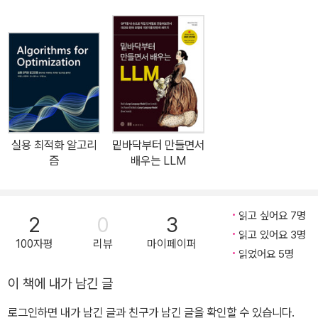
법, 최선 분류 경계, 커널 방법과 최적화를 다룬다. - 진화학습, 강화
학습, 트리 기반의 학습자 그리고 다양한 학습자들의 예측 값을 합치
는 방법들을 다룬다. - 자기조직화 특성 지도를 통해서 비지도학습의
중요성을 알아본다. - 머신러닝에서의 최신 통계 기반 접근법들을 살
펴본다. 2판에 추가된 사항 - 심층 신뢰 신경망과 가우시안 프로세스
가 추가되었다. - 더 자연스러운 흐름을 위해 각 장을 새롭게 재구성
했다. - 실습을 위한 실행 코드를 추가했으며, 서포트 벡터 머신 자료
실용 최적화 알고리
밑바닥부터 만들면서
들을 보강했다. - 랜덤 포레스트, 퍼셉트론 수렴 이론, 정확성 측정 방
즘
배우는 LLM
법을 위한 고려사항, 그리고 MLP를 위한 켤레 기울기 최적화에 대한
새로운 자료를 추가했다. - 칼만 필터와 파티클 필터에 관한 설명이
추가되었다. - 파이썬의 명명 규칙을 수정하고 코드를 개선했다. 책을
읽고 싶어요 7명
2
0
3
학습할 때 함께 제공되는 코드를 직접 실행해 볼 것을 추천한다. 각 장
읽고 있어요 3명
100자평
리뷰
마이페이퍼
마다 더 읽을거리와 연습 문제를 통해 세부적인 예제를 제공하고 있
읽었어요 5명
으며, 예제에 사용된 모든 파이썬 코드는 저자의 웹페이지에서 내려
이 책에 내가 남긴 글
받을 수 있다.
로그인하면 내가 남긴 글과 친구가 남긴 글을 확인할 수 있습니다.