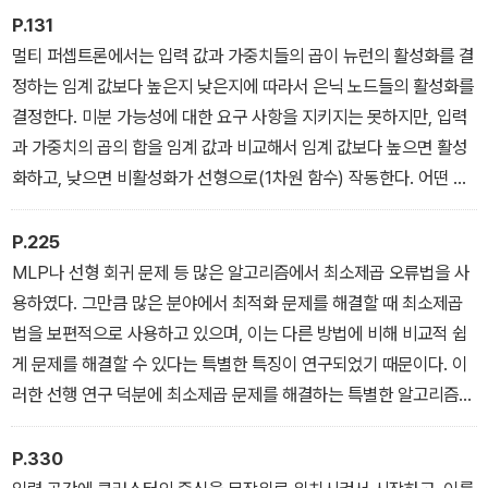
를 이용했으므로 실행 때마다 다른 결과 값을 보여 줄 것이다).
P.131
멀티 퍼셉트론에서는 입력 값과 가중치들의 곱이 뉴런의 활성화를 결
정하는 임계 값보다 높은지 낮은지에 따라서 은닉 노드들의 활성화를
결정한다. 미분 가능성에 대한 요구 사항을 지키지는 못하지만, 입력
과 가중치의 곱의 합을 임계 값과 비교해서 임계 값보다 높으면 활성
화하고, 낮으면 비활성화가 선형으로(1차원 함수) 작동한다. 어떤 입
력 벡터에 대해서는 여러 개의 뉴런들이 활성화될 수 있고, 뉴런들의
출력 값과 가중치의 곱에 합은 두 번째 은닉층의 뉴런 활성화를 결정
P.225
한다. 은닉층의 활동은 뉴런들에 분산되어서 다음 층에 입력 값으로
MLP나 선형 회귀 문제 등 많은 알고리즘에서 최소제곱 오류법을 사
활용된다.
용하였다. 그만큼 많은 분야에서 최적화 문제를 해결할 때 최소제곱
법을 보편적으로 사용하고 있으며, 이는 다른 방법에 비해 비교적 쉽
게 문제를 해결할 수 있다는 특별한 특징이 연구되었기 때문이다. 이
러한 선행 연구 덕분에 최소제곱 문제를 해결하는 특별한 알고리즘
집합들이 생겨났다. 그중에 하나는 매우 잘 알려진 레벤버그 말쿼트
(LM, Levenberg-Marquardt) 방법이며, 이는 신뢰 영역 최적화
P.330
알고리즘(trust region optimisation algorithm)이다. 이제 LM 알