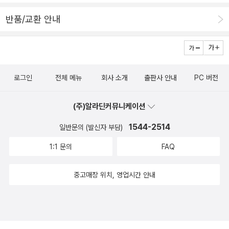
중서이기에, 이를 감안하여 설명을 축약한 것이 화근이 된 것 같기도
리학자인 Bishop의 머신러닝 소개는 알차고 분명하고 깔끔하지만,
하다). 베이즈 정리 자체에 대한 이해와 더불어(부록 B에 식과 수치
반품/교환 안내
공학이나 컴퓨터공학의 배경지식이 아주 넘치지는 않는거 같다. Bis
예가 실려 있는데ㅠ), 주류 통계학인 빈도주의의 아포리아에 대한 사
hop이 머신러닝 전반에 필요한 형식적 체계를 잘 잡고, 필요한 깊이
전 이해가 어느 정도 있으면 좋을 것이다. 어쨌든 참고문헌 목록은 전
의 수학 내용을 깔끔하게 잡아내 설명하는데 비하여, Marsland는 컴
문 학술서의 그것으로도 전혀 손색이 없다. 개인적으로도 논문을 쓰
퓨터 전공자 답게 이쪽 분야 어휘의 기원 부터 어떤 공학적인 아이디
면서 엄청나게 많은 도움을 받았다. 옮긴이도 이만하면 충분한 이해
로그인
전체 메뉴
회사 소개
출판사 안내
PC 버전
어를 입체적으로 능숙하게 설명해준다. 머신러닝에 필요한 수많은 분
를 갖고 번역하신 것이라고 생각한다. 중간중간에 달린 옮긴이 주석
야에서 잘 취합해, 부드럽게 설명해서, 그 후로 Bishop의 이론에 들
도 효과적이고 정확하며, 참고문헌 목록을 오롯이 살린 것이나 뒤에
(주)알라딘커뮤니케이션
어가면 낯설지 않게 공부할 수 있게 도움을 준다. 그리고 파이썬으로
'찾아보기(index)'까지 꼼꼼히 마련해둔 것도 이 책을 활용하려는 사
각 머신러닝 분야를 구현하고 있어서 좋다. Bishop 책에서 수식이나
1544-2514
일반문의 (발신자 부담)
람의 입장에서는 감사한 일이 아닐 수 없다. 찾아 봤더니 『신호와 소
그림으로 잘 감이 오지 않을 때, Marsland의 컴퓨터 관점의 그림이
음』, 『애덤 스미스 구하기』, 『구글의 아침은 자유가 시작된다』, 『소셜
1:1 문의
FAQ
도움일 될 때가 많았다. 실제로, Marsland가 각 장마다 빈번히 인용
애니멀』, 『살아있는 역사, 버냉키와 금융전쟁』, 『협력의 진화』, 『스노
하는게 Bishop의 책이기도 하다.Bishop 책에 잘 안나오는 최적화
볼』, 『욕망하는 식물』, 『모든 살인은 증거를 남긴다』 등을 옮기셨다.
중고매장 위치, 영업시간 안내
(머신러닝에 잘 안나오는 공학최적화)관점이나 알고리즘(탐색같은)
넓은 분야에 걸친 번역서 포트폴리오도 놀랍거니와 선구안이 훌륭한
관점에서 설명을 할 때면 참신하다 싶기도 했다.그 외 이론 설명은 최
번역자시라고 생각된다. 번역의 품질을 생각할 때에도 책에 대한 악
소로 하고, 수치로된 데이타를 가지고 파이썬으로 뉴럴네트워크를 구
평은 부당하다[다만, 536-537쪽에 '넷픽스'는 '넷플릭스(netflix)'의
현할 기회를 주는 책도 재밌었다. 다만, 아쉬운 점은 번역이다. Mars