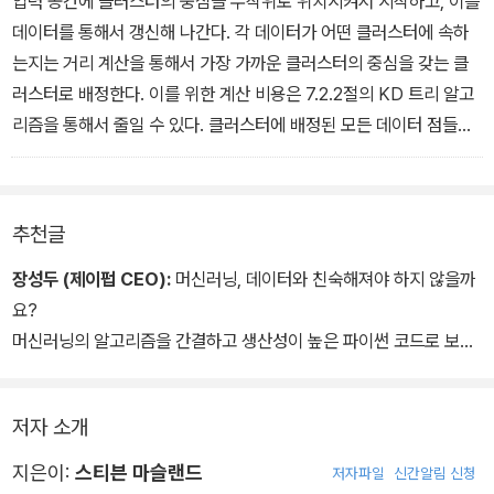
입력 공간에 클러스터의 중심을 무작위로 위치시켜서 시작하고, 이를
고리즘을 유도하고, 왜 최소제곱 문제가 특별한 경우인지를 살펴본
데이터를 통해서 갱신해 나간다. 각 데이터가 어떤 클러스터에 속하
다.
는지는 거리 계산을 통해서 가장 가까운 클러스터의 중심을 갖는 클
러스터로 배정한다. 이를 위한 계산 비용은 7.2.2절의 KD 트리 알고
리즘을 통해서 줄일 수 있다. 클러스터에 배정된 모든 데이터 점들에
대해서 평균을 구하고 클러스터의 중심을 다시 움직인다. 알고리즘을
클러스터의 중심이 변화하지 않을 때까지 반복하며, 알고리즘은 다음
과 같다.
추천글
장성두 (제이펍 CEO):
머신러닝, 데이터와 친숙해져야 하지 않을까
요?
머신러닝의 알고리즘을 간결하고 생산성이 높은 파이썬 코드로 보여
줍니다.
머신러닝을 제대로 배우고자 하는 분들에게 또 하나의 필독서가 되길
저자 소개
바랍니다.
지은이:
스티븐 마슬랜드
저자파일
신간알림 신청