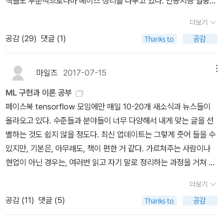
책들도 부분적으로나마 베이즈 정리를 다루고 있다. 인공지능 열풍도
여기에 한몫 하였다. 베이즈적 사고는 '(빅)데이터'를 합리적인 방식
더보기
으로 다룰 수 있는 강력한 이론이기 때문이다. [강규호, 『베이지안 계
공감 (
29
)
댓글 (1)
량경제학』(박영사, 2016) 서문은, 베이즈의 기념비적 논문이 발표된
지 250주년이 되는 해를 기념하여 2013. 12. 미국 듀크대학교에서
열린 ‘Bayes 250’ 학회에 참석한 경험을 들려준다. 저자는 학회에
마일즈
2017-07-15
메뉴
서 한국인 학자를 한 명도 만날 수 없어 아쉬웠다고 하면서, 그것이 책
ML 구현과 이론 공부
집필의 계기가 되었다고 쓰고 있다. 한국은행에서 일하는 한 조사역
페이스북 tensorflow 모임에만 매일 10-20개 새소식과 뉴스들이
은 강규호 교수의 말을 인용하면서 “전체적으로 빈도론자가 70%,
올라오고 있다. 수준들과 분야들이 너무 다양해서 내게 맞는 글을 선
베이지안이 30% 정도 되는데, 한 번 베이지안이 되고 나면 개종이
별하는 것도 쉽지 않을 정도다. 최신 업데이트는 그렇게 줏어 들을 수
어렵다.”는 말을 하기도 하였다.] 한 이론의 역사가 이렇게 드라마틱
있지만, 기본은, 아무래도, 책이 편한 거 같다. 가르쳐주는 사람이나
할 수 있을까. 글쓴이는 비전문가이면서도 오랜 기간 방대한 문헌을
현업이 아닌 경우는, 여러번 읽고 자기 말로 정리하는 과정을 거쳐 익
섭렵하여, 현재진행형인 그 역사를 생생하게 복원하였다. 논쟁사적
숙해지고 조금씩 느는 느낌도 생기는 거 같다. 가끔씩 세미나나 프로
의의를 책 구석구석에 짤막짤막하게나마 충분히 밝혀 두었다고 생각
더보기
젝트를 참여해서 보충을 하면 금상첨화인거 같다.최근에 반복해서 본
했는데, 이를 포착하지 못하고 악평을 쏟아내신 분들이 있어 안타까
공감 (
11
)
댓글 (5)
책은 Marsland의 <알고리즘 중심의 머신러닝 가이드>다. 반갑게도,
울 따름이다(영원히 고통받는 베이즈 ㅠㅠ 기본적으로 저널리즘적 대
이 책은 거의 Bishop 의 머신러닝 책의 동무(companion)이다. 물