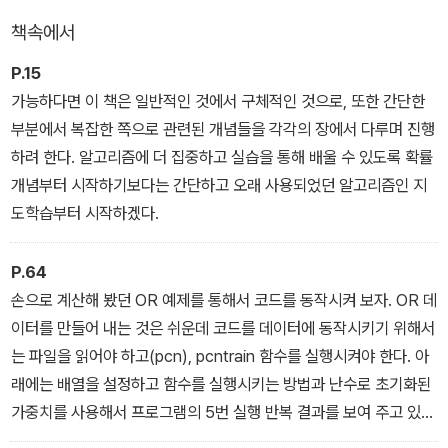
고, 머신러닝에서의 최신 통계 기반 접근법들을 살펴본다. 마지막으
책속에서
로 책을 학습할 때 함께 제공되는 코드를 직접 실행해 볼 것을 추천한
다. 각 장마다 더 읽을거리와 연습 문제를 통해 세부적인 예제를 제공
P.15
하고 있으며, 예제에 사용된 모든 파이썬 코드는 저자의 웹페이지에
가능하다면 이 책은 일반적인 것에서 구체적인 것으로, 또한 간단한
서 내려받을 수 있다.
부분에서 복잡한 쪽으로 관련된 개념들을 각각의 장에서 다루며 진행
하려 한다. 알고리즘에 더 집중하고 실습을 통해 배울 수 있도록 확률
개념부터 시작하기보다는 간단하고 오래 사용되었던 알고리즘인 지
도학습부터 시작하겠다.
P.64
손으로 계산해 봤던 OR 예제를 통해서 코드를 동작시켜 보자. OR 데
이터를 만들어 내는 것은 쉬운데 코드를 데이터에 동작시키기 위해서
는 파일을 읽어야 하고(pcn), pcntrain 함수를 실행시켜야 한다. 아
래에는 배열을 설정하고 함수를 실행시키는 방법과 난수로 초기화된
가중치를 사용해서 프로그램의 5번 실행 반복 결과를 보여 주고 있다
(가중치는 첫 번째 반복이 지나고 나서 변화하지 않았는데, 물론 난수