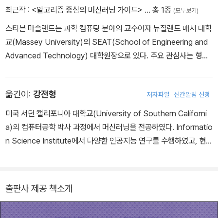
최근작 :
<알고리즘 중심의 머신러닝 가이드>
… 총 1종
(모두보기)
스티븐 마슬랜드는 과학 컴퓨팅 분야의 교수이자 뉴질랜드 매시 대학
교(Massey University)의 SEAT(School of Engineering and
Advanced Technology) 대학원장으로 있다. 주요 관심사는 형태
공간, 오일러 방정식, 머신러닝 및 알고리즘이다. 영국 맨체스터 대학
교(University of Manchester)에서 박사 학위를 받았다.
옮긴이:
강전형
저자파일
신간알림 신청
미국 서던 캘리포니아 대학교(University of Southern Californi
a)의 컴퓨터공학 박사 과정에서 머신러닝을 전공하였다. Informatio
n Science Institute에서 다양한 인공지능 연구를 수행하였고, 현재
는 구글 본사에서 근무 중이다. 추천 알고리즘부터 자연어 처리, 그리
고 Best Paper Award를 받은 국제학회 논문을 포함해 30여 편의
논문을 머신러닝 관련 유명 저널에 발표했고, 실리콘밸리의 여러 회
출판사 제공 책소개
사에서 다양한 머신러닝 프로젝트를 수행했다. - 2008년 아주 대학
교 컴퓨터공학부 학사 학위 취득 - 2010년 서던 캘리포니아 대학교