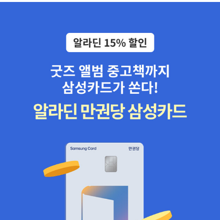
오기임이 명백하다. 여러 번 잘못 기재되어 있어 놀랐는데, 국내에 넷
land 책에 담긴 내용이 손상받을 만큼 큰 오역은 없어 보이지만, 번역
플릭스가 알려지기 전에 시대를 너무 많이 앞서간(?) 탓이거나, 편집
훈련을 좀 받지 못한 번역자의 번역이라는 인상이다. 머신러닝 배경
단계에서 뭔가 오해가 있었으리라 생각된다]. 책이 품절되어 2017
지식이 있으신 분이 보기에는 문제가 없지만, 처음 참여하는 분이라
년 10월 현재, 헌책이 무려 20만 원선에서 거래되고 있는데, 시대의
면 번역이 명확해 보이지 않을 거 같다. 책이 다루는 분야가 넓다 보니
변화에 따라 우리의 깨달음이 자연스럽게 성숙되면 필히 재출간되어
까 낯설고 어려운 분야에서는 어미, 조사 같은 거외에도 내용도 약간
야 할 책이라 생각한다. 상찬받아 마땅한 선구자들이 있었다. 깊이 공
얼버무린 느낌이 있다. 그래도 전반적으로 별 5개 만점에 3.8 는 되
부하실 분들을 위하여 전문서적 목록을 먼저 정리한다(출간일 순. 단,
는 거 같다.
김달호 교수의 책은 2005년에 나왔던 것을 2013년에 2판으로 다시
낸 것이다). 이영의 교수의 『베이즈주의: 합리성으로부터 객관성으로
의 여정』은 철학적 저술이다. 한빛미디어의 '프로그래밍 인사이트' 시
리즈는 연일 히트작을 내고 있는데, 그 중 관련성이 가장 깊은 Allen
Downey의 책 한 권만 우선 이 책들과 링크한다(2020년 주. 리뷰를
쓰고 3년 동안 책 몇 권이 더 나오고 또 개정되었다). 다음이 베이즈
통계학을 언급하고 있는 조금 쉬운 책들이다(부분적으로 베이즈 정리
를 다루고 있는 책들은 무수히 많다. 최근에 나온 책들 중에는 더 많이
있을 것이다). 특히 고지마 히로유키, 『세상에서 가장 쉬운 베이즈통