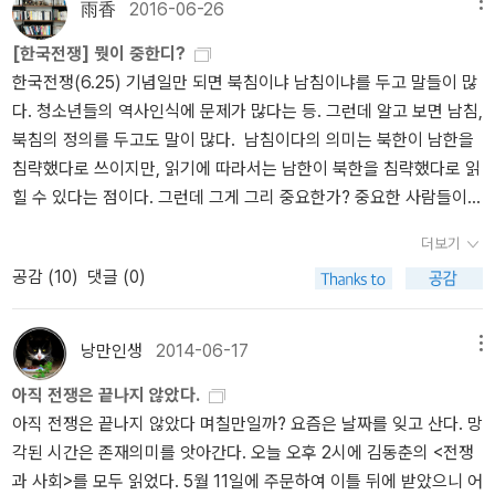
사후의 일이 그 사건 자체의 성격에 직접적으로 영향을 미칠 수는 없
대의 시각이 아니라 전쟁을 감당해야 했던 일반 민중의 시각에서 전
雨香
2016-06-26
메뉴
을 가려 뽑은 책이다.'말미에는 후배 학자 윤여일과의 대담도 실려 있
기 때문이다. 그 사건의 해석을 바꾸기는 할지언정. 마지막으로 하나
쟁을 서술한다는 점이 그것이다. 과연 무엇이 진정 우리의 시각이고
[한국전쟁] 뭣이 중한디?
어서 '동춘사회학'의 문제의식과 여정도 일별하게 해준다. 기자 겸
더 지적하고 싶은 점은, 저자가 ‘문명화 과정’을 종종 언급하고 있다는
무엇이 민중의 관점인지 앞으로 더 많은 논의가 있어야 할 것이다.
한국전쟁(6.25) 기념일만 되면 북침이냐 남침이냐를 두고 말들이 많
편집자 생활을 거쳐서 현재 미스터리 전문지 <미스테리아> 편집장으
점이다. 저자는 사적폭력을 국가가 통제를 하지 못한다는 점, 그리고
다. 청소년들의 역사인식에 문제가 많다는 등. 그런데 알고 보면 남침,
로 활동하고 있는 김용언도 <범죄소설>(강, 2012) 이후 두번째 단독
감정의 과잉이 지나친 폭력으로 표출되고 있다는 점을 이유로 1950
북침의 정의를 두고도 말이 많다. 남침이다의 의미는 북한이 남한을
저서로 <문학소녀>(반비, 2017)를 펴냈다. '전혜린, 그리고 읽고 쓰
년의 양 체제가 제대로된 근대 국가의 수준에 이르지 못했다고 보고
침략했다로 쓰이지만, 읽기에 따라서는 남한이 북한을 침략했다로 읽
는 여자들을 위한 변호'가 부제다. '저자는 “소녀 문단”, “여류라는 프
있다. 그러나 과연, 근대적 국민국가의 반열에 오르면 폭력이 제대로
힐 수 있다는 점이다. 그런데 그게 그리 중요한가? 중요한 사람들이
레미엄”, “지나친 섬세 감각이라는 한계성” 등 이 시기 여성 문인들을
(?) 통제될 수 있을까? 또한 폭력이 ‘통제’된다는 의미는 어떻게 해석
있다. 왜냐면 한국전쟁은 평화롭게 살고 있던 어떤 날 느닷없이 북한
끊임없이 평가하고 범주화한 남성 지식인들의 언어를 자세히 살펴본
할 수 있을까? 한국전쟁과 같은 특수한 경우를 놓고는 그렇게 이야기
더보기
이 평화를 깨버렸기 때문이다. 그런데 이게 맞나? 사실 북침이냐, 남
다. 한국의 근현대를 관통하는 과거를 추적함으로써, 왜 소녀들은 전
할 수 있을는지는 모르겠지만, 전혀 상이한 역사공동체 간의 전쟁-예
공감 (
10
)
댓글 (0)
침이야가 중요하지 않을 수도 있다. 이미 한국전쟁이전에 남북사이에
혜린의 글을 통해 여성의 시선과 목소리에 입문하지만 그것을 둘러싼
를 들어 베트남 전쟁과 같은-에서 벌어지는 폭력의 난무도 ‘문명화 과
는 쉴새없이 전투가 벌어졌고, 미국은 이승만이 북한을 침략할 것을
경멸과 비웃음을 이기지 못하고 ‘여류’를 벗어나려 애쓰게 되는지를
정’으로 설명이 가능할까? 이런 의문점들이 남기는 하지만, 아직 '미
염려했다. 중요한 것은 누가 전쟁발발의 책임이 있는냐가 아니라 왜
밝히는 것이다.' 얼마 전에 전혜린의 삶과 문학에 대해 강의한 적이 있
완'이라고 할 수 있는 이 거대한 프로젝트가 언젠가는 완수됐으면 하
낭만인생
2014-06-17
메뉴
전쟁이 일어났고, 전쟁의 결과 한번도 평화와 국민들의 삶은 어떻게
어서 저자의 전혜린론 내지 '문학소녀'론에 관심을 갖게 된다. 기회가
는 바람이다. 애초의 의도대로 한국전쟁이 전후 한국사회에 어떤 영
아직 전쟁은 끝나지 않았다.
되었느냐가 아닌가? 남한이 북한의 남침에 대비하기 위해 7월에 먼
닿으면 '전혜린 효과'에 대해 글을 써봐야겠다. '씨네21' 편집장 출신
향을 미쳤는가를 제대로 분석해낸다면, (지금 상태로도 이 책은 좋은
아직 전쟁은 끝나지 않았다 며칠만일까? 요즘은 날짜를 잊고 산다. 망
저 공격을 개시할 계획을 세우고 있다고 보고하였다. 1949년 9월 2
으로 한국영상자료원장과 서울문화재단 대표를 지낸 조선희 작가도
책이지만) 이 책은 굉장한 역작이 되리라 믿는다. 또한 저자가 인용한
각된 시간은 존재의미를 앗아간다. 오늘 오후 2시에 김동춘의 <전쟁
일, 스티코프는 이승만이 올리버에게 보내는 편지(자료 17)를 스탈
신작 소설을 펴냈다. <세 여자>(한겨레출판, 2017). 장편소설로는 <
프리드리히 니체의 말, “우리가 어떤 것을 칭하는 방식은 실제 그것이
과 사회>를 모두 읽었다. 5월 11일에 주문하여 이틀 뒤에 받았으니 어
린에게 보고한다. 이 편지를 어떻게 입수했는지는 분명하지 않지만,
열정과 불안>(생각의나무, 2002) 이후 꽤 오랜만인 듯싶다. '이 소설
어떤 것인가보다 더 중요하다”(66쪽)을 생각하면 아직도 이 사회에