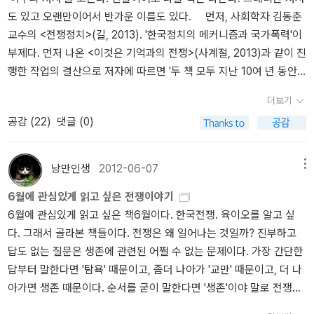
데 김 교수의 자문내용은 거의 받아들여지지 않았다 한다. 이후 한국
성애 씨 방송 뒤 팟캐스트 아우성이 서버 다운된 건 유명한 일이다. 나
국과 소련의 문서들이 대거 공개되면서 한국전쟁에 대한 미소간의 충
때문이다. 하지만 전쟁을 치루면서 국가는 마을내부의 갈등을 이용
도 있고 오랜만이어서 반가운 이름도 있다. 먼저, 사회학자 김동춘
전쟁을 다룬 영화들에서도 민감하고 논쟁적인 내용은 여전히 다뤄지
도 바로 접속했는데 며칠 동안 다운 받기 힘들었다. 서버를 8배 증설
돌이 무엇을 의미하는지 객관적으로 살펴 볼 수 있게 되었다. 정병준
혹은 방치하여 마을 내부까지 정치적 안정성을 확보하는 계기가 된
교수의 <전쟁정치>(길, 2013). '한국정치의 메커니즘과 국가폭력'이
지 않는 것을 안타까워했다.우리는 어디까지 알고 있는걸까?난 문학
하고도 감당이 안 돼서 아예 업체를 바꿨다고 한다. 지금은 잘 다운되
은 38선이란 키워드로 왜 그러한 문제가 발생했는지를 주도면밀하게
다. 남과 북 각각 인민위원회와 우익청년단을 이용해 마을을 단속하
부제다. 먼저 나온 <이것은 기억과의 전쟁>(사계절, 2013)과 같이 진
책을 더 많이 읽고 싶다. 고전이며 작가에 관한 것이며. 그런데 나
고 있고, 현재 나는 아우성 24회를 듣고 있다(37회까지 있다). 이이
추적한다. 김동춘의 <전쟁과 사회>는 한국전쟁 이면에 숨겨진 집단
고 세력을 확장하려고 했던 것이다. 결국 이런 마을의 문제 역시 제대
행한 작업의 결산으로 저자에 따르면 '두 책 모두 지난 10여 년 동안
는 왜 자꾸 전쟁이니 정치니 이런 책을 더 많이 읽고 앉았을까? 나이
제이 이후 이작가 방송은 거의 챙겨 들으려고 한다. 팩트 TV에서 진
학살의 문제를 다른다. 김기진의 <한국전쟁과 집단학살> 역시 국민
로 된 국가의 부재에 의해 나타난 반작용으로 볼 수 있다. 그러나 이런
의 나의 활동과 고민을 정리한 것이다. 다음 작업으로 나아가기 위한
들수록 문학을 가까이 하고 싶다.그리고 변한 것중 하나, 난 단 한번
행하는 이작가의 결정적 순간은 영상으로 볼 수 있어 재밌다. http://
보도연맹사건으로 알려진 집단학살의 사건을 추적한다. 김기는 미국
더보기
생각조차 용납되기 힘들다. '평온하던 남한에 적화야욕의 북괴가 침
매듭짓기라고 볼 수 있다.' 시작은 <전쟁과 사회>(돌베개, 2006/200
도 이땅을 떠나 살고 싶단 생각을 해본 적이 없다.물설고 낯선 땅에
www.podbbang.com/ch/6362 김재규의 운명적 U턴, YH무역 여
기밀문서가 공개되면서 그동안 츠측만 난무했던 이승만정권과 미국
공감 (
22
)
댓글 (0)
략했다'라는 한국전쟁의 패러다임 속에서 이런 마을내부에서의 전쟁
0)였겠다. 올해 나온 두 권은 주로 저자가 지난 2006-09년 동안 '진
서 이주인으로 살고 싶지 않았다. 단 한번도.아무리 오래 산다해도 남
공 사건 등이 기억에 남는다. 현재 37회까지 방송이 진행됐는데 나도
의 집단학살 사건이 실제 사건이었으며, 이데올로기로 인하여 이유도
은 논의의 토대를 갖기가 힘들다. <전쟁미망인, 한국현대사의 침묵
실ㆍ화해를 위한 과거사정리위원회' 활동을 통해 겪은 다양한 체험과
의 땅 아닌가.그랬는데 요즘, 늙은 주제에, 떠나고 싶다는 생각이 들
다 보지는 못했다. 보통 이동하면서 mp3로 듣는데, 얘는 동영상이라
없이 죽어간 수백만의 민중의 한을 들려 준다. 김동춘의 <이것은 기
을 깨다> http://blog.aladin.co.kr/rainaroma/4595066미망인들의
기록, 현장 방문을 토대로 집필한 것이다. 집필 의도를 저자는 이렇게
었다.이 생각에 나도 놀랐다. 병자호란 이후 이땅은 대체로 그들의 세
서(오디오 방송도 다운 가능하지만 영상 있으니 동영상으로 보려고)
억과의 전쟁이다>는 앞선 <전쟁과 사회>의 후속작이며, 그 이후의
낭만인생
2012-06-07
메뉴
삶은 전후사회의 변화를 형성하는 역할을 한다. 이들 대부분이 스스
말한다. 이 책은 국가가 국민을 오직 복종해야 할 존재로 만들고, 지배
상이 아니었나 싶다. 이 생각을 하니 새삼 더 한심했다. .............나
더디 보고 있는 중이다. 예전에 팔찌 만들 때 많이 보았는데, 이제 머
사건을 다룬다. 강준만의 <한국 현대사 산책 1950 1-3>은 10년 단위
로 생계를 이어나가야 하는데 이는 한국의 전통적 가부장사회를 무너
6월에 관심있게 읽고 싶은 전쟁이야기
자들이 설정한 틀에 맞지 않는 사람이나 집단에 대해 가혹한 폭력을
는 문학책을 더 가까이 하는게 좋겠어.
리핀 만들 때 보지 않을까. ㅎㅎㅎ이박사와 세작의 역사 데칼코마니
로 끊어 한국 전쟁 전, 과정, 후를 치밀하게 구성한다. 솔직 담백하게
뜨리는 역할을 한다. 생계를 위한 억척스러움이 지금이 한국의 아줌
6월에 관심있게 읽고 싶은 책6월이다. 한국전쟁. 육이오를 알고 싶
행사한 결과 얼마나 많은 무고한 국민들이 고통 받았는지를 보여주
는, 이작가의 존재감을 그의 부재에서 확실히 알게 해주었다. 시도도
기술해 나가는 그의 능력은 넓고 크게만 본 일반 책과 다르게 깊고 세
마를 형성하게 되지 않았나 생각해본다. 미망인들은 대체로 농사, 바
다. 그래서 골라본 책들이다. 전쟁은 왜 일어나는 것일까? 진부하고
고, 이러한 국가폭력의 다양한 메커니즘과 그 결과가 현재까지 여전
좋고 소재도 흥미로운데, 재미가 없다..;;;; 그래도 다 볼 생각이다. 현
밀하게 본다. 박찬승의 <마을로간 한국전쟁>은 암울하다. 한국전쟁
느질, 행상을 통해 생계를 유지했는데 최소한의 자본으로 가능했던
답도 없는 질문은 생존에 관련된 어쩔 수 없는 문제이다. 가장 간단한
히 작동하고 있음을 보여주기 위한 것이다. 핵심은 '여전히 작동하고
재 달랑 두개 밖에 못 보았지만...;;;;http://www.podbbang.com/ch/
은 미소간의 전쟁만은 아니었다. 동족간의 서로 다른 이데올로기로
행상이 이 때 급격히 증가했다고 한다. 사실 여성이 시장에 가는 행위
답부터 말한다면 '탐욕' 때문이고, 좀더 나아가 '교만' 때문이고, 더 나
있음'이다. 안보와 치안을 빌미로 국가폭력이 일상화된 한국사회의
6492 이이제이는 역사 협동조합으로 새출발을 해서 안가도 오픈했
인한 참극이었다. 농촌 공동체에서 일어났던 상호간의 혈투를 수많은
자체가 흔하지 않던 시절 이들의 등장은 사회적으로 적잖은 충격이었
아가면 생존 때문이다. 순서를 굳이 말한다면 '생존'이야 말로 전쟁의
실상 분석이 여전히 유효한 이유이다. 예상컨대 2014년에도 우리
다. 까스통 할배 같은 무리들의 출입을 막기 위해서 밖에서 볼 때는
증언들과 사료들을 중심으로 재구성했다. 데이비드 핼버스탬의 <콜
다.
이유이고 목적이고 수단이다. '불안의 개념'에서 인간의 존재 방식에
는 전쟁정치에서 벗어나지 못할 것이다. <전쟁정치>는 2014년을 여
'피씨방'으로 위장되어 있다. 합정동에 나갈 일이 생기면 한번 다녀오