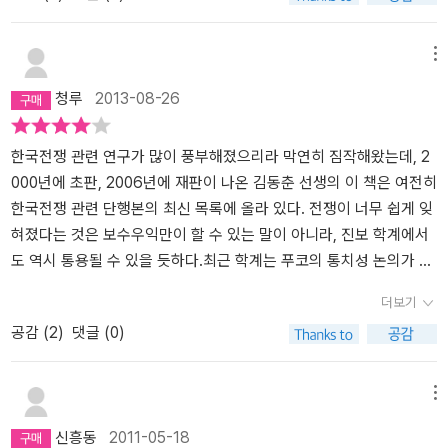
짓밟으며 넘어오는 장면이다. 바로 1950년 6월 25일의 순간을 그린
것인데, 교과서 등에서 이미 익숙해진 장면이었다. 그 장면은 마치 내
메뉴
가 38선에서 보초를 서고 있던 장병이 된듯한 느낌을 준다. 그 그림
청루
2013-08-26
이 포착하는 탱크의 모습은 주로 앞모습이었지 뒷모습이나 옆모습이
아니었다. ‘남침기습’이라는 공식에 걸맞으려면 그렇게 그려지는 것이
당연했으리라. 이 책 『전쟁과 사회』의 저자 김동춘은 역사학자가 아
한국전쟁 관련 연구가 많이 풍부해졌으리라 막연히 짐작해왔는데, 2
닌 사회학자답게, 한국전쟁의 ‘기원’을 찾는다거나 ‘책임자’를 추궁하
000년에 초판, 2006년에 재판이 나온 김동춘 선생의 이 책은 여전히
는데 몰두하지 않는다. ‘코리언’들에게 중요한 것은 ‘누가 시작했는
한국전쟁 관련 단행본의 최신 목록에 올라 있다. 전쟁이 너무 쉽게 잊
가’보다 ‘왜 시작되었는가’이며, ‘왜 시작되었는가’보다 더 중요한 것은
혀졌다는 것은 보수우익만이 할 수 있는 말이 아니라, 진보 학계에서
실제 전쟁 중 무슨 일이 있었으며, 전쟁을 통해 누가 무엇을 얻었는가,
도 역시 통용될 수 있을 듯하다.최근 학계는 푸코의 통치성 논의가 한
지금 코리언에게, 전쟁 당사자인 미국과 중국인들에게, 그리고 동아
번 휩쓸고 지나갔으며, 기든스, 벡, 바우만 등의 후기근대 논의가 새로
더보기
시아 평화를 원하는 모든 사람들에게 그것은 어떤 의미를 갖는가, 어
주목을 받고 있는 듯하다. 이들의 견해는 분명히 다르지만 양자 모두
공감 (
2
)
댓글 (0)
떤 교훈을 이끌어 낼 수 있는가 하는 것이다(85쪽). 그래서 이 책은
명시적인 폭력과 권력보다는 미시적인 차원의 권력이 일상에서 작동
기존 연구가 집중하고 있던 한국전쟁의 원인, 배경, 경과 같은 부분보
하는 방식에 주목을 하고 있는 것으로 보인다. 나 역시 이 흐름 속에서
다는 ‘피란’이나 ‘점령’, ‘학살’과 같은 조금은 낯선 부분에 주목한다. 그
공부를 하고 논문을 써왔으므로 그 자장에서 벗어나 있다고 할 수는
메뉴
것이 이 책이 기존의 연구서들과 가장 다른 점이라고 할 수 있을 것이
없겠지만, 자유로운 개인들의 활동 속에서 생겨나는 권력 효과라거나
신흥동
2011-05-18
다. 어찌보면 당연할 수도 있는 이야기들이 기존 연구들과 ‘다르다’라
생활정치 등의 논의가 (적어도 한국의 상황을 생각해보면) 다소 억지