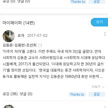
공감 (
0
)
댓글 (0)
던가 서론 부분에서 너무 당연한 이야기들을 조금은 지루하게 늘어놓
따로 있다. 그것은 저자가 택하고 있는 이론적 관점이나 논지 전개 방
중에 하나다...단지 역사 소재의 단순성이라든가 사료의 부족성이 있
는다던가 혹은 사료를 다소 작위적으로 사용한다는 느낌이 있었다.
식이 아니라 한국전쟁 그리고 그것의 연장인 현대 한국사회라는 대상
었는지 각장마다 구분이 모호할 정도로 각장의 차이는 없었다...작가
실은 “전쟁이 발발하더라도 군의 통수권은 군대에 있는 것이 아니라
자체와 마주하면서 가질 수밖에 없는 어떤 감정에 기인한다. 그는 다
가 말했듯이 계속적인 연구로 증보판 아니면 2편이 나오길 바랄뿐이
대통령에게 있으며, 정치가로서 대통령과 의회는 오직 군사작전의 필
음과 같이 쓴다. '필자는 이 작업을 진행하면서 이성적이고 냉정한 연
다
쓰기
마이페이퍼 (14편)
요에 의해 명령을 내리는 것이 아니라 자신의 정치적 입지를 고려하
구자로서의 균형감각을 견지할 수 없었다. 슬픔과 분노가 사회과학적
면서 전쟁을 수행한다”(105쪽)라는 부분에 기대를 했는데, 이 부분에
추론을 압돟였으며, 누군가에 의해 반드시 시작되어야 한다는 내면의
로쟈
2017-07-02
메뉴
대한 설명은 거의 없었던 것 같아 아쉽기도 하다. 저자의 말대로 “군
목소리가 필자를 밀어붙였다. 전쟁통에 억울하게 죽은 사람들이 꿈에
김동춘-김용언-조선희
사적으로는 이해할 수 없는 일들이 국내외 ‘정치적으로는’ 명백한 이
서도 나타나, 자다가 벌떡 일어나기도 했다. / 앞서 말한 전북 남원의
'이주의 저자'를 고른다. 이번 주에도 국내 저자 3인을 골랐다. 먼저
유를 갖고 있었”(45쪽)다면 그 ‘명백’한 이유를 좀 더 상술했어도 좋
학살 현장에서 만난 노인들의 얼굴이 눈앞에 어른거렸으며, 전쟁 시
사회학자 김동춘 교수의 사회비평집으로 <사회학자 시대에 응답하다
지 않았을까 하는 아쉬움이 남는 것이다. 그리고 ‘전쟁의 성격’이라는
국군으로 참전했다가 부상당하고 지금까지 국가로부터 어떤 보상도
>(돌베개, 2017)가 출간되었다. '시대에 응답하고자 한 30년의 글쓰
부분도 마찬가지다. 저자의 문제의식이 시작된 지점은 책에도 직접
받지 못한 경북 울진의 한 노인의 힘없는 목소리가 귓전을 맴돌았다.
기'를 정리한 선집이다. '한국을 대표하는 중견 사회학자이자, 시민운
서술하고 있지만, 오늘날의 한국사회가 가지고 있는 특질이 한국전쟁
연구자로서 객관성과 진실을 끝까지 추구하려는 생각을 포기하지는
동가로 활동해온 실천적 지식인 김동춘은 1980년대 후반 비판적 소
에 기원하는 바가 크다고 보는 가정이다. 그렇기 때문에 저자는 “우리
않았지만, 굴곡으로 얼룩진 한국 현대사를 연구하는 데는 역시 '냉정
장 사회학자로 지식계에 등장한 이래, 한국 사회를 성찰하는 묵직한
는 ‘한국전쟁은 어떤 전쟁이었나’라는 질문을 ‘한국전쟁은 남북에 각
함'이 견지될 수 없었다.'(59)여러 아쉬움에도 불구하고 이 책은 저자
더보기
연구서와 비평을 지속적으로 발표했으며, ‘전쟁정치’ ‘기업사회’ 등의
각 어떤 국가, 어떤 사회를 건설했는가’라는 질문과 결합해야” 한다고
스스로 표방하고 있는 몇 가지 미덕이 있다. 한국전쟁기 정부와 미군,
공감 (
38
)
댓글 (0)
독자적 개념으로 한국 사회의 모순과 문제를 해명하고자 했다. 이 책
말하는 것이다(108쪽). 물론 이건 굉장히 중요한 질문이다. 하지만
그리고 이들의 묵인 하에 이루어졌던 학살에 대한 진실을 파헤침으로
은 당대 한국 사회의 과제에 직면하여 책임 있는 지식인으로서 시대
‘전쟁의 성격’이라고 할 때, 두 질문은 또 때로는 분리될 필요도 있다.
써 억압된 앎을 끄집어 내는 것, 그리고 미국의 시각, 정부의 시각, 군
에 응답하고자 1990년부터 2017년까지 매해 발표한 시평 성격의 글