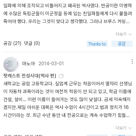
으려고 한다. 눈을 부릅뜨고 역사를 살펴 볼 것이며, 정치에 관심을 가
내부적으로도 한국전쟁은 체제안정화(?)에 큰 역할을 한다. 남한이나
일파에 의해 조작되고 비틀어지고 왜곡된 역사였다. 반공이란 미명하
다. 그의 폭력을 더 알고 싶었다. 그가 죽지 않아 살아서 어떻게 나라
질 것이다. 모두 6부로 나누었다. 먼저 1부에서는 '또 다른 전쟁'이란
북한모두 불안정하게 정권을 잡았던 이승만, 김일성에게 확고한 정치
에 수많은 독립군들이 미군정을 등에 입는 친일파들에게 다시 붙들려
를 이끌어가는지도 알고 싶다. 매국노 이완용, 우린 이완용에게 '매국
제목으로 한국전쟁을 바라보는 시각, 즉 해석을 다룬다. 가장 중요하
적 기반을 만들어준 계기가 되었다. 이승만은 반공이라는 가장 강력
죽어야 했다. 우리는 그것이 맞다고 생각했다. 그러나 브루스 커밍스
노'란 수식어를 붙인다. 그런데 그의 평전이 나왔다. 가당키나 하는 말
다. 2부에서는 '피란'을 통해 지도층의 무책임함과 민중의 고통을 다
한 무기를 가지게 되었고 김일성 역시 당내 일인자의 자리에 오르게
는 한국 전쟁을 국제관계의 역학에서 찾아내 불가피한 결과였음을 이
인가? 궁금하다. 어떤 관점에서 이완용을 서술하는지 읽고 싶다. 김동
룬다. 피난 가지 않으면 '빨갱이다' 3부에서는 '점령'된 상황 속에서 당
된다. 한국전쟁은 정치적으로 뿐만 아니라 경제적 체제 안정화에도
더보기
야기 한다. 한국 사람이 미국 사람이 지은 한국 전쟁 기원이다. 박명
춘의 <전쟁과 사회>는 우리나의 굴곡을 심도있게 서술한 책이다. 한
해야 했던 민중의 처절한 아픔을 살핀다. 4부 '학살'에서는 나의 가장
큰 기여를 한다. 서로 상대방의 영토 대부분을 점령하면서 산업기반
공감 (
21
)
댓글 (0)
림의 <한국전쟁의 발발과 기원> 역시 브루스 커밍스와 맞먹을 중요
국전쟁의 뒷 풍경을 가슴아프게 서술한다. 부끄럽지만 난 전태일이
많은 관심과 주의를 필요로 했던 문제이다. 인민군에의한 학살과 국
을 모두 파괴해버렸기 때문에 남북한 모두 새로운 경제체제를 도입할
한 책이다. 결코 가볍지 않은 책이다. 전쟁 전의 상황과 과정, 그리고
누군지 잘 몰랐다. 아직도 모른다. 다만 노동자로 살아가다 스스로 분
가의 직접적 간접적 학살의 양태를 탐색한다. 참으로 끔찍한 부분이
수 있게 된다. 더군다나 자본주의와 공산주의의 시범적 대립장소가
이후의 일들의 자료를 섭렵하고 인터뷰해서 사건을 재구성한다. 한국
신자살한 정도만 안다. 그러다 그가 한국 현대사의 민낯을 알려주는
다. 이 부분을 읽으면서 잠이 오지 않았다. 마지막 5부에서는 '국가주
마노아
2014-03-01
메뉴
되면서 남북한 모두 상당한 경제원조를 받게 된다. 국가재정(수입)이
전쟁이 일어나기 전 무슨 일이 있었던 것일까? 지금까지 우리는 너무
지표하는 이야기를 듣고 검색해 보았다. 아, 여기서도 친일파가 등장
의를 넘어서'란 제목으로 책의 전체적인 결론과 희망을 담았다. 마지
남한의 경우 1959년 52%, 북한의 경우 1955년 28%가 해외 원조가
팟캐스트 전성시대(역사 편)
나 쉽게 북한이 '남침'했다고 말한다. 그렇게 교육 받았기 때문이
하다니. 기겁할 일이다. 가진자의 횡포는 오래 된 것이었다. 그래서 8
막 부분을 그대로 가져왔다.'결국 50여 년 전 한국전쟁 과정에서 민중
차지하게 되었다. 농업중심의 남한의 경우 전근대적 유산을 청산하고
새학교는 공업 고등학교다. 실업계 근무는 처음이어서 옆자리 선생님
다. 과연 맞는 말일까? 근래에 들어와 나는 역사관의 전화기를 맞이하
0년대 대학가를 흔들었던 리영히의 <전화시대의 논리>를 주문했다.
이 당한 비참함과 인간 존엄성의 훼손은 오늘날 우리 사회에 잔존하
자본주의체제를 급속하게 발전시킬 토대를 형성했고, 상업자본이 발
이 자동차 과목이라는 것이 여전히 적응이 안 되고 있고, 학급 이름에
면서 지금까지 우리가 알기를 꺼려했던 많은 사실과 비밀들이 존재하
<젤롯> 역시 예수의 진짜 얼굴을 보고 싶었다. 박명림의 <한국전쟁
고 있는 야만의 흔적들, 즉 극우반공주의의 광기, 소외계층의 궁핍과
달했던 북한은 한국전쟁을 통해 체제의 반대하는 자본세력들이 제거
건설, 설비... 이런 이름이 들어가는 것도 많이 낯설다. 금세 익숙해지
고 있었다는 것을 알게 되었다. 이 책을 읽고 싶은 이유는 바로 이런
의 발발과 기원>은 1.2권이 나와있다. 먼저 1권을 주문하고 중요하다
사회적 배제 등의 상과 그 뿌리가 같다.우리는 한국전쟁을 인간의 존
되었기에 사회주의 건설을 촉진할 수 있게 되었다. <마을로 간 한국
겠지만.제일 아쉬운 대목은 역사 수업이 4시간이고 법과 정치가 16
이유 때문이다. 진실을 알아야 하기에.<한국1950 전쟁과 평화>는 전
고 판단되면 2권도 함께 주문할 생각이다. 혁명이 필요하다. 피를 부
엄성을 앗아가는 이러한 세계자본주의, 그것의 정치적 표현인 국제적
전쟁>http://blog.aladin.co.kr/rainaroma/45950705장 두 명문 양
시간이라는 것. 최근 수년 동안 내 전공으로는 계속 수업하기 힘들었
쟁 이후 일어났던 일련의 사건들을 다시 짚어 본다. 한국전쟁을 보는
르는 혁명이 아니다. 사고의 혁명, 사고의 전환이 필요하다. 가지는 자
군사대결체제라는 틀 속에서 보아야하고, 한반도는 물론 전 세계에서
반가의 충돌, 금산군 부리면의 비극금산군 부리면은 해평 길씨와 남
다. 역사가 훨씬 재밌는데 아까비~아무튼, 날이 날인 만큼! 내가 즐겨
시각이 세가지 있다는 것도 처음 알았다. 내가 아는 오직 한 가지는 남
는 더 가지기 위해 없는 자의 것을 빼앗는다. 참으로 기가막힐 일이다.
항구적인 평화의 구축과 인권의 실현이라는 전망을 놓치지 않은 채
원 양씨 두 양반 가문이 주를 이루고 있었다. 1931년 부터 1960년까
더보기
듣는 역사 관련 팟캐스트 몇 개 정리해 보련다.가장 재미있고 가장 핫
침설, 그러나 북침설도 있고, 남침 유도설까지 있다. 박태균의 <한국
이것이 법적으로 허용되고 정당화 된다면 백성은 피눈물을 흘릴 것이
그 부정적 유산을 청산할 길을 찾아야 한다.'(409쪽)
지 단 한명을 제외하고 모두 길씨와 양씨 중에서 면장이 배출되었다.