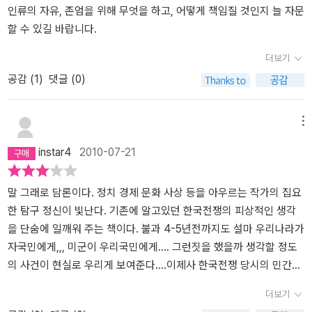
더 나아가 한국전쟁 자체를 일단 다뤄야겠다는 생각에 이르게 된 것
지 연유가 있는 것으로 보인다. 첫째, 저자는 한국전쟁에 관한 최근의
인류의 자유, 존엄을 위해 무엇을 하고, 어떻게 책임질 것인지 늘 자문
이다. 한국전쟁은 베트남전쟁, 걸프전쟁, 이라크전쟁이 그러하듯이
연구들이 수정주의와 전통주의의 대립을 넘어서야 한다고 강조는 하
할 수 있길 바랍니다.
실제로는 '미국의 전쟁'이자 세계전쟁이었고, 이 점에서 '한국전쟁'이
지만 실제로는 '브루스 커밍스를 과도하게 의식하면서 그에 대한 암
더보기
라는 명칭도 아직은 잠정적일 수밖에 없다. (41쪽) 저자는 기존의 연
묵적 비판으로 일관하고 있거나 대체로 미국의 자유주의 혹은 주류
공감 (
1
)
댓글 (0)
구에서 이상하게 간과하는 점을 지적해나가기도 한다. 예를 들어 힘
적' 관점을 옹호하고 있다고 비판한다(39). 그는 공개된 자료의 비대
의 불균형 상태. 우리는 은연중 미, 소가 국제정치에서 대등한 영향력
칭성, 사회주의권의 붕괴, 미국의 신패권주의 등의 영향에 알게 모르
을 가진 나라라는 전제하에 문제에 접근한다. 이것은 소련과 국제공
게 편승해서는 안된다는 점을 강조하고 있다. 둘째, 이러한 관점은 많
메뉴
산주의의 위협을 과장했던 미국발 냉전적 사고의 영향이며 잘못된 가
은 부분에서 한국전쟁의 발발과 영향에 대한 책임의 소재가 미국과
instar4
2010-07-21
정이다. (43쪽) 그래서 북한의 침공을 공산주의 진영의 자유세계 위
이승만에게 귀속되게끔 한다. 이는 사실에 부합하는 면이 많기도 하
협이라고 대대적으로 선전한 것은 사실상 레토릭에 가까운 것이지 객
고 역사적 정의에 대한 독자의 도덕감정을 자극하기도 하지만 대체로
관적 혹은 주관적 위기를 표현한 것은 아니었다. 미국의 한반도 개입
보수적이거나 조심스러운 태도를 보였던 기존의 논의들에 익숙해져
말 그래로 담론이다. 정치 경제 문화 사상 등을 아우르는 작가의 집요
역시 맞수가 되지 않는 북한과 싸우려는 것이 아니라 자신이 세운 나
있었기에 '이 정도로 써도 되나' 싶은 불안감이 들 때도 있었다. 셋째,
한 탐구 정신이 빛난다. 기존에 알고있던 한국전쟁의 피상적인 생각
라를 지켜 주지 않을 경우 잃을지도 모르는 미국의 국제적 위신 때문
전쟁과 사회의 관계를 논함에 있어서 저자는 한국이 여전히 전쟁으로
을 단숨에 일깨워 주는 책이다. 불과 4-5년전까지도 설마 우리나라가
이었다. (44쪽) 저자의 이런 지적들은 타당해 보인다. 게다가 아직까
인해 형성된 국가와 사회임을 상기시키면서 다소 단정적으로 한국사
자국민에게,,, 미군이 우리국민에게.... 그런짓을 했을까 생각할 정도
지도 '통설'로 받아들여지는 내용들이 모두 저 잘못된 가정 하에서 논
회의 성격을 규정한다. 이를테면 '피란사회'와 같은 용어들은 분석적
의 사건이 현실로 우리게 보여준다....이제사 한국전쟁 당시의 민간인
지를 전개하기 때문에 더욱 그러하다. 하지만 저자가 사회학 전공이
이라기보다는 규정적 언술이어서 논지가 다소 투박하게 느껴지도록
학살이 기정 사실화 되었어 많은 책들이 출간되었지만 이책이 출간된
더보기
어서 그런지 때때로는 굳이 언급하지 않아도 될 이론가들을 인용한다
하는 감이 있었다. 그렇지만 이러한 요인들보다도 근본적인 사정은
당시는 하나의 센세이션을 일으키지 않았나 싶다...재미있고 읽은 책