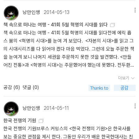
장을 열면서 김동춘은 용어에대한 정의부터 시작한다. 지금까지 우리
석으로 인해 바르지 못했으며, 왜곡된 시각을 심어주는 치명적인 독
inaroma/4595065한국전쟁 발발 60주년이 되었지만 한국전쟁에
갖는 가장 큰 이유는 우리가 코리언이기 때문이지만, 한국전쟁은 결
는 북한과 남한의 전쟁을 육이오(6.25)로 불렀다. 1950년 6월 25일
이었다. 우스꽝 스럽게도 나는 중학생이 되고 나서야 북한 사람들이
대해 다양한 이야기가 국내에서 나온 것은 그리 오래되지 않았다. 김
낭만인생
2014-05-13
메뉴
코 한반도에 거주하는 사람들을 중심으로 진행되지 않았다. 그것이
전쟁이 발발했기 때문이다. 이 날은 일요일이다. 그런데 미국은 한국
'늑대'가 아니라는 사실을 알고 기겁하고 말았다. 언제 미국은 우방이
동춘의 전쟁과 사회는 전쟁의 발발에 초점을 맞췄던 기존의 연구에서
이 전쟁이 비극인 이유이자, 저자가 '코리언들에게 정작 중요한 것'을
책 속으로 떠나는 여행 - 41회 5월 혁명의 시대를 읽다
전쟁(Korea War)로 부른다. 왜 이렇게 다를까? 바로 여기에 무서운
고, 소련과 북한은 '적'이었다. 이승만은 건국의 아버지였고, 박정희는
벗어난 점 그리고 사회적으로 접근한 점에서 평가를 받고 있다. 특히
밝혀낼 필요가 있다고 강조하는 이유가 아닐까.
책 속으로 떠나는 여행 - 41회 5월 혁명의 시대를 읽다전에 에릭 흅
음모가 담겨있다. 조헌영, 일제시절 항일운동을 하고 이승만 시절 여
경제계발의 주역이었다. 그 것외에 무엇을 알았는가? 아무 것도 몰랐
한국전쟁을 통해 발생한 국가억압체제가 오늘날의 한국사회 가정, 학
스 붐의 <혁명의 시대>를 눈여 겨 보았다. <자본의 시대>를 읽고 그
당인 한민당에 가담하여 중아상무집행위원을 엮임했다. 그는 1948
다.순전히 우연히 접한 제주항쟁, 여순반란사건, 국민보도연맹의 학
교, 사회에서 벌어지는 차별과 억압으로 폭력이 구조화된 것으로 보
의 시대시리즈를 다 읽어야 겠다 마음 먹었다. 그런데 오늘 주문한 책
년 국가보안법을 반대했고, 친일세력이 반민특위를 압살하려 한다는
살 등 차마 눈뜨고 볼 수 없는 처참함을 보고 숨도 제대로 쉬지 못했
고 있다. 인민군이 내려왔을 때는 인민군 편, 국군이 올라왔을 때는 국
을 눈여겨 보니 나머지 세권을 주문하지 못한 것을 발견했다. <만들
계획을 입수하여 국회에 폭로한다. (김도형, <근대 대구 경구 49인>)
다. 도대체 우리나라에 무슨 일이 일어난 것일까? 그렇게 시작된 앎에
군 편을 들 수 밖에 없었던 사회적 구조가 자유당 시절엔 자유당을 민
어진 전통>과 <혁명의 시대>는 주문했어야 했는데 못했다. 전두환과
대한 갈증은 박세길의 <다시쓰는 한국현대사>를 통해 민중항쟁사를
정당 시절엔 민정당을 찍는 순응주의적 태도로 나타났다는 점에도 주
이승만 정권에 대한 정보를 얻고 싶은 마음에 놓친 것이다. 5월은 혁
접하게 되었고, 김동춘의 <전쟁과 사회>를 통해 한국전쟁이 아직 일
목하고 있다. 학살의 경우도 현재화되고 있는데 1980년 광주민주화
더보기
명의 시대가 아니던가. 나중에 주문할 때는 꼭 장바구니에 넣을 생각
제시대에서 크게 벗어나지 않았음을 발견했다. 지금까지 몰랐던 수많
운동에서 일어난 군에 의한 민간인 학살도 한국전쟁이 현재까지 미치
공감 (
6
)
댓글 (0)
이다. 한국 현대사를 천착하려고 몇 권의 책을 주문했다. <기록> <아
은 정보와 사건은 편중된 기억을 객관적 시각이 되라고 강제했고, 아
는 영향으로 볼 수 있다. 노무현 전대통령 분향소를 폭력적으로 철거
직 살아있는 전두환><이완용 평전><전쟁과 사회><전태일 평전><
직 끝나지 않는 일제청산의 문제가 현대사를 장식하고 있음을 알게
했던 서정갑 등 보수주의자들의 행태는 점령 당시 남한에서 있었던
전화시대의 논리><젤롯><한국전쟁의 발발과 기원1> 모두 8권이
되었다. 친일파, 미군부, 학살과 살인 등. 끝없이 이어지는 수많은 생
모습과 유사해보이고 북한에 대한 압력을 위해 집회를 하는 그들의
낭만인생
2014-05-11
메뉴
다. 이번 세월호 사건을 통해 정치관이 완전히 바뀌었다. 보수 여당 지
소한 단어가 흥분을 감추지 못하게 한다.난 한국사에 대한 무지했다.
뒤에 일본 극우파 인사와 자본이 참여했다는 사실은 한국전쟁의 왜곡
한국 전쟁의 기원
지파였던 나는 진보로 완전히 돌아섰다. 국가의 무능과 친일파 전통
아니 전혀 몰랐다. 지금 내가 알아가고 있는 사실들은 금시초문이 대
된 사회구조가 지금까지 진행된다고 볼 수 있다. <한국전쟁에 대한 1
한국 전쟁의 기원브루스 커밍스의 <한국 전쟁의 기원>은 한국사를
의 악날함을 보았기 때문이다. 그래서 노무현 대통령을 최측근에서
부분이다. 난 그렇게 순진했고 바보였다. 그러나 이제 바보가 되지 않
1가지 시선>http://blog.aladin.co.kr/rainaroma/4595062남북한
보는 중요한 관점을 제시 한다. 그동안 우리가 배운 한국현대사는 친
보아온 윤태형의 <기록>을 가장 먼저 담았다. 그 다은 역시 전두환이