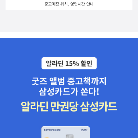
는 전쟁들의 시작은 아주 사소한 것에서 시작된 것들이다. 예를 들어
고 ‘소내’를 철학적 화두로 부각시켰다. 그리고 (영화배우가 아니라)
중고매장 위치, 영업시간 안내
들을 수 있다. 방송 듣고 나면 속쓰림과 울렁증과 울화가 치미는 부작
부부싸움이 세계전쟁의 시발점이 되기도 하고, 유부녀와의 바람피우
문화연구자이자 대중음악 평론가 신현준의 <가요, 케이팝 그리고 그
용이 있을 수 있으므로 심호흡이 필요하다. 이 방송을 통해서 신상철
는 것 또한 한시대와 전설을 장식하는 전쟁의 시작이기도 한다. 트로
너머>(돌베개, 2013). '한국 대중음악을 읽는 문화적 프리즘'이 부제.
씨를 알게 된 게 나름의 큰 수확이었다. 닥터강의 다듣사http://www.
인 전쟁이 바로 그 바람둥이 어리석은 행동 때문에 일어난 것이다. 한
중간에 <레논 평전>(리더스하우스, 2010)이 껴 있지만 <빽판 키드
podbbang.com/ch/6614 다듣사는 복불복이다. 엄청 집중하게 되
사람의 부주의함이 온 나라와 백성들이 얼마나 피를 보아야하는지는
의 추억>(웅진지식하우스, 2006) 이후로는 7년만이다. 사실 내가 기
는 이야기가 있는가 하면 너무 빤해서 흘려 듣게 되는 방송도 있다. 그
사뭇 고민이 되는 부분이다. 무책임한 한 사람의 행동이 나라 전체를
억하는 이름은 90년대 후반 록음악의 강력한 옹호자로서의 신현준이
래도 건너뛰는 건 섭섭하지. 형성평가를 들으면서 자칭타칭 요정 정
쑥대밭으로 만들 수도 있다는 것이다.전쟁사가들은 1차 세계대전을
다. <얼트문화와 록음악1,2>(한나래, 2006/2007)과 <록 음악의
혜림 아나운서의 내공이 보였다. 강민선 아나운서 발음도 안 좋아, 진
일컬어 어처구니 없는 전쟁이었다고 말한다. 한방의 총소리가 세계를
아홉 가지 갈래들>(문학과지성사, 1997) 등이 당시에 나온 책이다.
행도 별로야, 목소리도 ...;;;;;무엇보다 형성평가는 너무 유치해서 그
흔드는 시작임을 아무도 알지 못했던 것이다. 그러나 이미 불이 지필
관심분야는 아니었지만 이런 주제의 책들이 나온다는 게 인상적이었
자리에 차라리 광고가 들어가는 게 낫지 싶다. 난 그 평가 반댈세! htt
모든 준비는 끝이났으니 성냥 하나만으로도 세계를 충분히 뜨거워 질
던 기억이 있다. 그 끝이 <입 닥치고 춤이나 춰>(한나래, 1998)였
p://www.podbbang.com/ch/6348 아, 대한민국은 앞뒤 중간에 나
수 있었다. 2차 대전은 어떤가! 1차세계대전의 산업화의 새로운 변혁
다(이 책은 제목의 끌림 때문에 구입했었다). 이제 보니 <날아라 밴드
오는 노래가 좋아서 더 관심이 갔다. 노래 제목도 '아 대한민국'이다.
으로 인한 모순이라면, 2차대전은 몇 사람의 비겁한 행동과 어리석은
뛰어라 인디>(해냄, 2000) 같은 공저도 냈다. 이후엔 한국 대중음
가사가 어찌나 찌르르 하던지... 정태춘의 목소리에 처절함과 처연함
판단 때문에 일어난 것이다.
악의 역사를 살핀 <한국 팝의 고고학 1960>(한길앝, 2005), <한국
이 함께 깃들어 있다.우린 여기 함께 살고 있지 않나 사랑과 순결이 넘
팝의 고고학 1970>(한길아트, 2005)도 이용우, 최지선과 함께 공저
쳐 흐르는 이 땅 새악시 하나 얻지 못해 농약을 마시는 참담한 농촌의
했다. 이용우, 최지선은 장호연과 함께 <오프 더 레코드, 인디 록 파일
총각들은 말고 특급 호텔 로비에 득시글거리는 매춘 관광의 호사한
>(문학과지성사, 1999)을 같이 작성한 경력이 있다. 내가 받은 인상
창녀들과 함께 우린 모두 행복하게 살고 있지 않나 우린 모두 행복하
으로 출판 쪽의 '록 스피릿'은 이들과 함께 분출했고 흘러갔다. 신현
게 살고 있지 않나 아, 우리의 땅 아, 우리의 나라... 우린 여기 함께 살