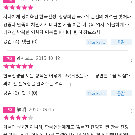
메뉴
지나치게 정치화된 한국전쟁, 정형화된 국가적 관점의 해석을 벗어나
민중과 민족의 차원에서 바라본 가슴 아픈 비극의 역사. 억울하게 스
러져간 남북한 영령의 명복을 빕니다. 편히 잠드소서.
공감 (
4
)
댓글 (0)
콰지모도
2015-10-12
메뉴
한국전쟁을 보는 방식은 어떻게 교육되었는가. ｀당연함｀을 의심해
봐야 할 필요성을 알려주는 역작.
공감 (
3
)
댓글 (0)
解明
2020-09-15
메뉴
미국인들뿐만 아니라, 한국인들에게도 ‘잊혀진 전쟁‘이 된 한국 전쟁
을 ‘피난, 점령, 학살‘로 나눠 분석함으로써 전쟁의 최대 피해자임에도