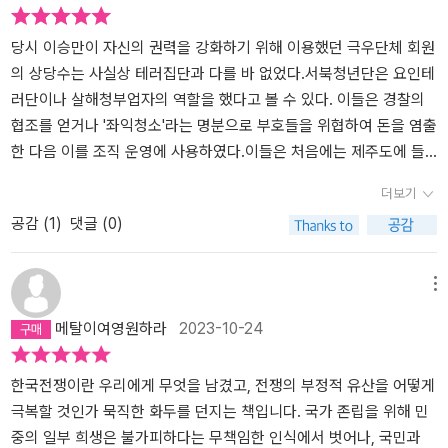
고 표현할 수밖에 없는 것이 이 책이 출간될 당시의 현실이었다고 할
스럽다는 근본적인 반감이 생기고 있었다. 비판할 권력이 좀처럼 보
수 있겠다(그리고 실은, 2011년 현재가 그 당시보다 더 '퇴행'한 느낌
이지 않는 상황에서 이론적 분투를 통해 비판대상을 만들어내는 것
당시 이승만이 자신의 권력을 강화하기 위해 이용했던 극우단체 회원
이다). 사실 저자가 한국전쟁이라는 주제에 관심을 가지게 된 것은,
같다는 느낌이랄까... 물론 아직은 조심스러운 이야기이다.반면 전쟁
의 상당수는 사실상 테러집단과 다를 바 없었다.서북청년단은 요인테
한국의 노동운동을 연구하다보니 한국사회의 갈등이 단순한 사회갈
이나 혁명과 같은 '사건'은 눈에 보이지 않는 권력을 통해서가 아니라
러단이나 살해청부업자의 역할을 했다고 볼 수 있다. 이들은 경찰의
등이 아니라 전쟁처럼 느껴졌기 때문이다. 이러한 반성들은 군사적인
가시적이고 명백하고 즉각적인 폭력과 물리력을 통해서 사회를 형성·
협조를 얻거나 '좌익청소'라는 명분으로 부호들을 위협하여 돈을 염출
것과 사회경제적인 현상을 분리해서 사고해 온 한국의 기존 사회과학
변화·파괴시킨다. 현대 한국의 사회는 식민지, 전쟁, 독재, 광주, 87년
한 다음 이를 조직 운영에 사용하였다.이들은 처음에는 제주도에 들
과 그러한 패러다임에 입각한 한국 사회연구에 대한 회의로 연결되었
을 겪으며 형성되었고, 자유주의 사회에서 발생할 수 있는 권력의 모
어가서 이승만 사진과 태극기를 강매하였으며, 나중에 그것을 사지
더보기
다. 군사적으로 볼 때 한반도에서는 여전히 휴전체제가 평화체제로
습이라거나 사회문제는 사실 매우 최신의 것이라고 할 수 있다. 따라
않은 사람들을 총살하기도 했다. 제주 4, 3 사건 당시 유혈 학살은 서
공감 (
1
)
댓글 (0)
바뀌지 않고 있으며 전쟁은 계속되고 있다는 극히 평범하고 상식적인
서 현재의 한국사회를 이해하기 위해서는 이들 거대한 사건들을 반드
북청년단이 주도했다고 해도 과언이 아니다. - 347 쪽에서
사실을 그동안 필자가 심각하게 고려하지 않았다는 점을 자각하게 되
시 짚어야만 한다는 생각이 뒤늦게 들었다. 저자인 김동춘 선생은 어
었다. 이러한 문제의식은 그 동안 필자가 겪어 온 과정, 그리고 군사적
느 정도 이러한 문제의식을 공유하고 있는 것으로 보인다. 지금까지
메뉴
인 조건과 결부시키지 않고 이해해 온 정치적 지배질서와 사회적 갈
한국전쟁 연구가 주로 '전투'의 측면에만 초점이 맞추어져 왔으며, 그
메탈이여영원하라
2023-10-24
등, 사회통제 등을 전쟁의 연장, 전쟁의 지속으로 이해할 수 있지 않은
것의 배후에 있는 '정치'의 문제, 그리고 전쟁이 사회에 미친 효과, 즉
가 하는 생각으로 가닥이 잡혔다. (55쪽) 이런 문제의식을 시작으로
실제로 민중들이 경험했던 전쟁의 측면은 억압된 기억으로 남아 있다
연구를 시작했지만, 저자가 보기에 한국전쟁 연구는 지나친 편향성을
는 것이 연구의 출발점이다. 『전쟁과 사회 』라는 이 책의 제목은 이러
한국전쟁이란 우리에게 무엇을 남겼고, 전쟁의 부정적 유산을 어떻게
띄고 있었다. 그것이 또 다시 저자의 문제의식으로 연결되는 부분이
한 의도를 잘 보여주고 있다. 하지만 실제로 전쟁과 사회의 관계를 설
극복할 것인가 묵직한 화두를 던지는 책입니다. 국가 존립을 위해 민
기도 하다. 그래서 저자는 한국전쟁의 영향을 연구하려는 출발점에서
명하는 연결고리는 다소 투박하게 여겨지는 곳이 많다. 여기엔 몇 가
중의 일부 희생은 불가피하다는 무책임한 인식에서 벗어나, 국민과