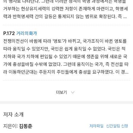
의 행사로 나타난다. 그런데 이러한 성격의 혁명 과정에서는 혁명을
거부하는 현상유지세력의 강력한 저항이 존재하게 마련이고, 혁명세
력과 반혁명세력 간의 갈등은 통제되지 않는 범위로 확장된다. 즉 초
기에는 큰대의와 명분으로 출발한 혁명이 진행 과정에서 반드시 선의
의 희생자를 낳게 되고, 결국 민중들의 원초적인 계급적 분노가 개개
P.172
거리의화가
인들의 사적인 분노와 혼합되어 걷잡을 수 없는 혼란 상황이 조성될
전쟁의전선이 바뀜에 따라 ‘영토‘가 바뀌고, 국가조직이 바뀐 영토를
수 있다.
따라 움직일 수 있었지만, 국민은 쉽게 움직일 수 없었다. 국민은 적
치하와 국가 치하에 편입될 수 있었기 때문에 생존을 위해 새로운 국
가에 충성을바칠 수밖에 없었다. 그런데 움직이는 국가, 즉 전선을 따
라 이동하던군대는 주둔지의 주민들에게 충성을 요구하였다. 이 경우
국가, 즉 군대가 움직이자 그 이전의 ‘다른 국가‘에 충성을 바친 적이
있었던 국민은 그 국가를 따라 움직여야 했지만, 그것은 사실 불가능
더보기
한 일이었다.
저자 소개
지은이:
김동춘
저자파일
신간알림 신청