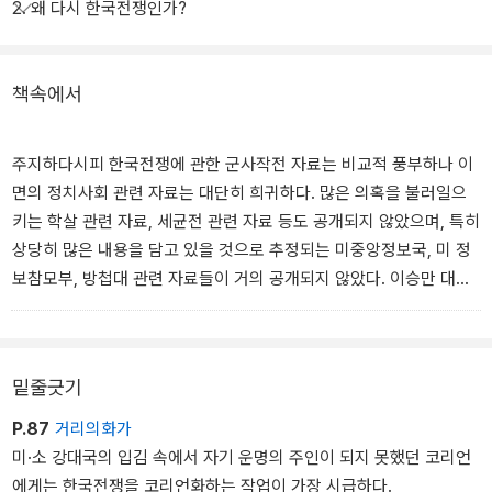
한 전쟁으로 인식하고 있지는 않은가? 저자는 전후 세대들이 가지는
2. 왜 다시 한국전쟁인가?
국어 개정판 출간과 동시에 미국에서 영어판이 출간되었다.
이같이 틀에 박힌 인식이 '압제하는 앎'이 '예속된 앎'에게 체제 유지를
위해 필요한 해석만을 일방적으로 주입하고, 이에 반하는 체험이나
이번 개정판에서는 시대의 변화와 새로운 연구 성과들을 반영하고 초
기억은 폭력으로 누른 결과라고 말한다. 그러므로 우리가 알고 있는
책속에서
판 간행 시 시간적 제약 때문에 미비했던 점들을 대폭 보충했다. 별면
전쟁이란, '압제하는 앎(즉, 권력과 물질을 소유한 지식)'이 공식적으
화보를 추가했고, 더불어 초판에 있었던 오류들도 상당 부분 바로잡
로 인정한 기억만으로 재구성된 전쟁이라는 것이다. 반면, 이제야 그
았다.
주지하다시피 한국전쟁에 관한 군사작전 자료는 비교적 풍부하나 이
실체가 조금씩 드러나는 미군 학살이나 남한 국군과 경찰의 민간인
면의 정치사회 관련 자료는 대단히 희귀하다. 많은 의혹을 불러일으
학살 등에 대해서는 이후 반세기가 지나도록 조사 한 번 제대로 이루
키는 학살 관련 자료, 세균전 관련 자료 등도 공개되지 않았으며, 특히
어지지 않았다는 사실에 우리는 주목해야 한다. 이름없는 민중들이
상당히 많은 내용을 담고 있을 것으로 추정되는 미중앙정보국, 미 정
공식화되지 않은 전쟁의 상처와 기억을 안고 고통스럽게 살아갈 때,
보참모부, 방첩대 관련 자료들이 거의 공개되지 않았다. 이승만 대통
엄존하는 역사를 은폐.왜곡하여 이득을 보는 세력이 누구인가라는 질
령의 담화문과 군대의 작전기록 등을 제외하고 한국 정부의 공식 자
문을 던질 때가 온 것이다. "전쟁은 아직 끝나지 않았다." 남북의 정상
료는 거의 없다고 해도 과언이 아니다.
이 손을 맞잡고 합의문을 채택한 지금의 시점에서 이와 같은 선언은
냉전적 시각에서 벗어나지 못한 시대착오적 발상이라 일축될런지도
밑줄긋기
따라서 전쟁 중 국내정치를 살피기 위해서는 국가기구의 구성원이었
모른다. 하지만 여기서의 전쟁이 "잊지말자 6.25, 무찌르자 공산
던 군인, 경찰, 장관 등의 증언을 통해 퍼즐 맞추기식으로 국가의 활동
P.87
거리의화가
당"류의 표어에서처럼 서로의 가슴에 총부리를 겨누는 군사적 상황을
을 구성할 수밖에 없었다. 그러나 이들의 증언 역시 자신에게 불리한
미·소 강대국의 입김 속에서 자기 운명의 주인이 되지 못했던 코리언
의미하는 것이 아니라, 전쟁 이후 남북한 사회를 각각 장악하고 있는
부분을 거의 은폐하고 있으므로 자료로서의 신빙성도 대단히 의문스
에게는 한국전쟁을 코리언화하는 작업이 가장 시급하다.
권력과 그 지배방식이 사실상 한국전쟁의 연장으로서, 그리고 전쟁에