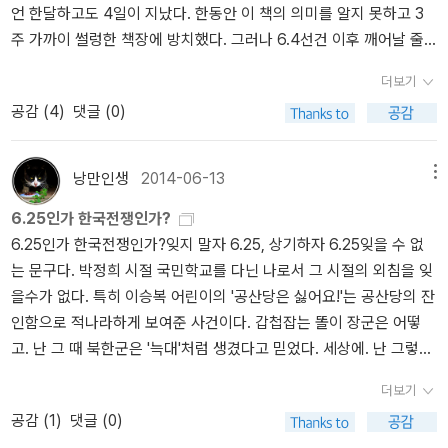
언 한달하고도 4일이 지났다. 한동안 이 책의 의미를 알지 못하고 3
그것은 이승만의 북침 계획이 분명하다는 명백한 증거로 이용된다.
은 한 장의 사진에서 시작됐다. 1920년대로 추정되는 식민지 조선,
선 도발적으로 보일 이 질문을 반드시 던져야만 할 것이다(허나 이 책
주 가까이 썰렁한 책장에 방치했다. 그러나 6.4선건 이후 깨어날 줄
남쪽의 선제공격이 있을 거라는 북한 지도부의 생각이 남침을 결정하
청계천 개울물에서 단발을 한 세 여자가 물놀이를 하는 사진. 작가가
이 2000년에 초판이 나온게 다행(?)일지도 모르겠다. 지금 이런 질
모르는 국민들의 '미개함'에 치를 떨고 궁금증을 털어 내고자 이 책을
는 데 결정적인 역할을 하지는 않았을 것이다. 그러나 주요 요인 중 하
이 소설을 처음 구상한 것은 사진의 주인공 가운데 한 명인 허정숙을
문을 한다면 어떻게 될까? 이런 생각부터 하는 나도 이미 자기검열을
더보기
집어 들었다. 첫장부터 '충격'이란 말이 어울릴만큼 상당한 정신적 충
나로 작용했을 가능성은 충분하다. 어쩌면 당시의 남북한 관계는지금
발견한 힘이 컸다. 허정숙에 흥미를 가지고 들여다보다가 '신여성이
시작하게 된 걸까? 여튼 지금 한국사회의 분위기가 이렇다. 이런 글을
공감 (
4
)
댓글 (0)
격을 받았다. 6.15와 한국전쟁이란 용어안에 담긴 은밀하고도 조직적
북한과 미국사이에서 벌어 지고 있는 안보 딜레마security dilemm
자 독립운동가'라는 새로운 인물 군상이 눈에 들어오게 된 것이다. 박
쓴다는 것 자체로 신변을 한 번 생각하게 되는). 우리는 지금까지 ‘국
인 기적 조작이 있었음을 시사했다. 현대 한국이 가지고 있는 '기억'
a), 의 모습 그대로인지 모른다. 어느 한쪽이 먼저 공격할지 모르는 상
헌영, 임원근, 김단야… 각각의 무게감은 다를지언정 일제강점기 독립
가 건설’이라는 대의를 앞세워 한국전쟁 전후의 ‘빨갱이 청소’를 정당
또는 '추억'은 '압제하는 앎과 예속된 앎'(73쪽)이다. 사건은 객관적
황에서 양쪽 모두 방어를 잘해야겠다고 생각했고, 최선의 방어를 위
운동과 한국 공산주의운동사에서 빼놓을 수 없는 이름들이다. 그런
화해왔지만, 오늘의 시점에서는 누구를 위한 국가 건설이었는가를 다
낭만인생
2014-06-13
메뉴
진술이 가능할 것으로 믿지만, 해석은 아니다. 사건 역시 정보의 편향
해서는 공격이 더 좋을거라고 생각했을 가능성이 크다. 자료만으로
데, 이들의 동지이자 파트너였던 주세죽, 허정숙, 고명자 이 여성들은
시 물어야 한다. 즉 피학살자가 국가 건설의 희생양이었다는 주장들
6.25인가 한국전쟁인가?
으로 인해 심한 왜곡과 변형이 일어난다. 인간은 많이 아는 것을 진리
볼때는 당시 미국 만이 유일하게 공격이 최선의 방어 가아니라는 입
왜 한 번도 제대로 조명되지 못했을까. 이 소설은 우리가 몰랐던 세 명
은 그 국가가 어떤 국가이며, 누구의 국가이며, 그 국가의 정치가 어떤
6.25인가 한국전쟁인가?잊지 말자 6.25, 상기하자 6.25잊을 수 없
로 받아 들인다. 적게 아는 것은 의혹내지는 가능성으로 치부 한다. 현
장을 갖고 있었다. (178쪽) 2010년 한국전쟁 발발 60년이 되었을 때
의 여성 혁명가, 그들의 존재를 담담히 보여주고 있다.' 소개대로 공식
내용을 갖는지의 관점에서도 비판되어야 하지만, 한반도의 ‘반쪽 국
는 문구다. 박정희 시절 국민학교를 다닌 나로서 그 시절의 외침을 잊
재는 조작된 과거의 기억의 편린을 한곳으로 끌어모아 왜곡된 해석을
몇권의 책을 읽었다. 그 중에 박태균의 <한국전쟁>은 한국전쟁에 대
적인 역사에서 별로 주목받지 못했던 '세 여자'의 삶이 작가적 상상력
가가 과연 그러한 희생을 치르고서라도 건설되었어야 했는가?’라는
을수가 없다. 특히 이승복 어린이의 '공산당은 싫어요!'는 공산당의 잔
부추겼다. 왜? 역사의 해석은 언제나 승자의 것이기에.'언제나 기억과
해 많은 것을 알려준다. 단 한권만 읽는다면 이 책을 권하고 싶다. 한
이라는 조명 하에 어떻게 되살아날지 궁금하다... 17. 07. 02.
또 다른 질문에 의해서도 도전받아야 한다.(381쪽) 어쩌면, 한국전쟁
인함으로 적나라하게 보여준 사건이다. 갑첩잡는 똘이 장군은 어떻
기록은 승리자의 것이기에 대부분의 한국전쟁 자료는 여전히 미국에
국전쟁과 관련한 여러 문제들, 남침유도설, 북침설 등에 대한 근거와
의 연구는 이제 시작단계라고 할 수 있을런지도 모르겠다. 국제전과
고. 난 그 때 북한군은 '늑대'처럼 생겼다고 믿었다. 세상에. 난 그렇게
있고 기록과 연구는 미국인들이 쓴 것들이다.'(43쪽)강제된 앎의 문
왜 6월에 일어났는지, 침공초기의 왜 북한이 서울에서 몇일을 머물렀
내전이 뒤섞인 이 복잡한 전쟁을 다루면서, 오히려 우리는 '코리언'을
순진했다. 요즘 계속하여 김동춘의 <전쟁과 사회>(돌베개)를 읽고
제로 들어가보자. 필자는 70년대 태어난 박정희와 윤선, 전두환과 노
는지, 그리고 정전협정에는 왜 2년이나 걸렸는지 등 한국전쟁에 대해
잊어야할 필요도 있을 것이다. 이런 과감함이 없다면, 저자가 지적하
더보기
있다. 이 책은 625.한국전쟁을 다루고 있다. 전쟁의 발발 이유과 과정
태우, 그리고 김대중과 노무현, 이명박과 박근혜를 기억한다. 그러나
크게 볼 수 있는 책이다. 2010년 박태균의 <한국전쟁>과 함
는 오류-좌파의 미국의 남침유도론이나 우파의 혈맹론, 맥아더 영웅
공감 (
1
)
댓글 (0)
등을 추적하면서, 한국전쟁이 가지는 의미를 심각하게 고민한다. 첫
이승만은 문헌을 통해서만 접했다. 심지어 어릴적 경험은 강제된 해
께 총 4권의 책을 읽었다. <전쟁과사회> http://blog.aladin.co.kr/ra
론-에서 벗어나기 힘들 것이기 때문이다. 우리가 한국전쟁에 관심을