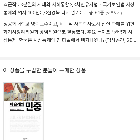
최근작 :
<분열의 시대와 사회통합>
,
<치안유지법 - 국가보안법 사상
통제의 역사 100년>
,
<신영복 다시 읽기>
… 총 81종
(모두보기)
성공회대학교 명예교수이고, 비판적 사회학자로서 진실·화해를 위한
과거사정리위원회 상임위원으로 활동했다. 주요 논저로 『권력과 사
상통제: 한국은 사상통제의 긴 터널에서 빠져나왔나』(역사공간, 202
4), 『시험능력주의: 한국형 능력주의는 어떻게 불평등을 강화하는가』
(창비, 2022), 『반공자유주의: 우리를 병들게 하는 낙인』(필요한책,
2021), 『전쟁과 사회: 우리에게 한국전쟁은 무엇이었나』(돌베개, 20
이 상품을 구입한 분들이 구매한 상품
00) 등이 있다.