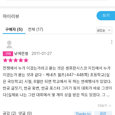
쓰기
마이리뷰
구매자 (5)
전체 (17)
메뉴
낮에뜬별
2011-01-27
전쟁에서 누가 이겼는가라고 묻는 것은 샌프란시스코 지진에서 누가
이겼는가 묻는 것과 같다 - 케네츠 월츠(447~448쪽) 초등학교(실
은 국민학교) 시절, 6월만 되면 학교에서 꼭 하는 연례행사가 있었다.
반공 글짓기, 반공 웅변, 반공 포스터 그리기 등의 대회가 바로 그것이
다(실제로 나는 그런 대회에서 몇 개의 상을 받은 적도 있었다. 그 내
용은 잘 기억이 나지 않지만). 그 중에 인상 깊이 남아있는 것은 반공
더보기
그림 그리기였다. 대한민국 국군이 승리하는 순간이 아니라면, 연상
공감 (
2
)
댓글 (0)
되는 그림은 컴컴한 새벽에 붉은 별을 단 북한군의 탱크가 철조망을