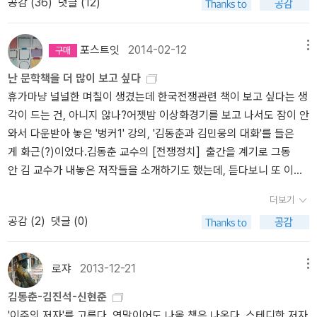
공감 (
36
)
댓글 (12)
한 방송은 아무래도 이박사와 이작가의 이이제이다.http://www.pod
전쟁>은 세번째 설인 남침 유도설을 지지한다. 난 아직 그것이 무엇
다. 세월호를 통해 나는 분명히 보았다. 가진 자의 횡포와 악날함을.
그리고 두 성씨는 혼인으로 돈독한 관계를 이루어왔다. 일제시대 길
bbang.com/ch/4362 초반에 이름없는 방송이었을 때는 얼른 뜨고
을 의미하는지 정확하게 모른다. 근래에 들어와 내가 한국현대사에
역사에 천착할 것이다. 진정한 삶의 의미와 할일을 찾기 위하여.
씨에서는 사회주의자들이 많이 나왔는데 반면 양씨는 대체로 우익편
싶은 욕심에 너무 자극적이고 센 발언을 남발했다면, 이제 팟캐스트
얼마나 무지했는가를 절실히 깨닫는다. 세월호는 나에게 많은 것을
포스트잇
2014-02-12
메뉴
에 있었다. 특히 길씨 중에서 주류는 우익에 길씨 비주류와 양씨는 우
방송의 넘버원으로 자리매김한 이후로는 수위 조절이 자연스러워졌
변화 시켰다.왕수쩡의 <한국전쟁>은 중국인의 관점에서 바로본 한국
익에 대체로 섰었다. 보도연맹과 인민군 점령시 길씨, 양씨 일가 중에
난 문학책을 더 많이 보고 싶다
다. 캐릭터 구축도 이미 끝났고, 적당히 자신감 발산하면서 진지함과
전쟁이다. 그는 미국의 오만함이 한국전쟁을 더 크게 벌렸고, 맥아더
서 처형자가 나오기는 했지만 다른 마을에 비하면 그리 큰 사건은 아
휴가마냥 널널한 며칠이 생겼는데 한국전쟁관련 책이 보고 싶다는 생
유머도 잘 섞어서 방송 중이다. 김대중, 김영삼, 노무현 특집은 명방송
의 어리숙한 판단이 전쟁을 힘들게 했다고 판단한다. 그러나 그의 주
니었고, 대규모 학살도 없었다. 이는 두 가문이 사돈으로 돈독하게 묶
각이 드는 건, 아니지 않나?어젯밤 이상화경기를 보고 나서도 잠이 안
이었다. 그밖에 기업 특집도 다른 방송에서 보기 힘든 신선함을 주었
요 업적은 전쟁이 아닌 그 안에서 고통 받는 개인, 즉 병사들과 사람들
여있었기 때문이다. 하지만 이런 관계에 금이 간 사건이 발생한다. 길
와서 다운받아 놓은 '벙커1' 강의, '김동춘과 김민웅의 대화'를 들은
다.안기부, 박정희, 전두환, 조중동, 뉴라이트 특집도 재밌었다. 사실
이었다. 우리는 다음 책들을 주목할 필요도 있다. 거시적 관점이 아닌
씨를 중심으로 한 좌익들은 인민군 후퇴 후 근처에서 빨치산이 되는
게 화근(?)이었다.김동춘 교수의 [전쟁정치] 출간을 계기로 그동
모든 방송을 '특집'이라고 표현하는데 2시간 넘는 방송은 모두 특집으
미시적 관점에서도 전쟁은 비극이다. 부창옥이 쓴 <한국전쟁 수첩>
데 1950년 11월 2일 우익을 중심으로 한 결의대회가 열린다는 소식
안 김 교수가 내놓은 저작들을 소개하기도 했는데, 듣다보니 또 이놈
로 명명한다는 작가의 소신 때문이다. 김원봉, 여운형, 김구 특집은 눈
은 십대의 나이게 군에 들어가 전쟁의 포화 속에서 살아간 이야기를
에 빨치산이 결의대회장을 습격해 78명을 학살하는 일이 발생한다.
의 나라꼴 생각에 잠은 달아나고 끝까지 격앙된 채 듣다보니 새벽
물 겨웠다. 특히 몽양 여운형 선생 편에서 마지막에 나온 노래가 조용
담았다. 한국전쟁의 비극, 또다른 얼굴이다.17세 고등학생의 나이로
더보기
우익을 대변했던 양씨집안과 비주류 길씨 집안의 많은 이들이 학살
이 됐다는 슬픈 야사.... .한국전쟁에 대한 것도 대학시절의 것들이 전
필이 평양에서 부른 '홀로 아리랑'이었는데, 방송 듣던 지하철 안에서
학업을 중단하고 해병대에 징집된 학도병이 전투현장에서 기록한 참
대상이 되었다. 이로 인해 길씨와 양씨간의 관계는 깨어졌고, 이후 길
공감 (
2
)
댓글 (0)
부라서 이후 보강되지 않은 사정도 있고, 이놈의 나라에서 나이 먹
왈칵 눈물이 났었다. 어찌나 멀고도 멀게 들리는 통일이었던지...조용
전일기를 엮은 책이다. 1주일의 군사훈련과 1인당 다섯 발씩의 실탄
씨는 마을에서 세력이 급격히 축소된다. 이런 마을내부에서의 전쟁
고 살다보니 어쨌든 전쟁을 시작한 북한을 욕해도 싸고 용서하기 힘
기, 민비 특집 때는 아주 후끈했었다. 어마어마한 악플과 반격이 예상
사격훈련 후 입대 15일만에 인천상륙작전에 투입되었고, 한국전쟁 6
에서 나오는 질문은 바로 '국가는 무엇했냐'이다. 실제 해방이후 신탁
들다. 전쟁, 거기서부터 시작된 것이다. 김태우의 [폭격:미공군의 공
됐지만 이작가는 그런 걸 즐긴다. 오히려 기름을 더 붓는 성격이지 몸
대 전투의 현장에 참여하면서 역사책에 나오지 않는 역사의 순간을
로쟈
2013-12-21
메뉴
통치를 거치면서 형식적으로 남과북 각각에서 각 세력(이승만과 김일
중폭격기록으로 읽는 한국전쟁]이 먼저 읽고 싶다.김동춘 교수가 강
을 사리지 않는다. 기분 좋은 꼴통 기질이 있다. 가끔 인터뷰 방송도
무명 병사의 시각으로 기록하였다.정병준의 <한국전쟁- 38선 충돌
성)이 장악했지만 실제 마을 공동체까지 장악했느냐에 이르러서는 의
김동춘-김진석-신현준
제규 감독의 <태극기 휘날리며> 제작시 시나리오 자문을 했다는
진행하는데, 김광수 연구소장과 구성애 씨가 기억에 남는다. 특히 구
과 전쟁의 형성>은 2006년에 출간된 책이다. 90년대 중반 이후 미
문이 따른다. 마을에서는 아직까지 마을 내부의 권력구조가 있었기
'이주의 저자'를 고른다. 연말이어도 나올 책은 나온다. 스테디한 저자