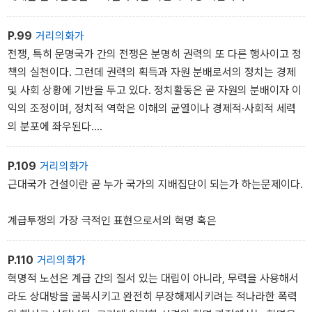
럽다. 그러나 필자는 이들 자료에서 나타난 모순과 불일치 등에 주목
의해 구조화된 질서로서 자리잡았다는 사실을 의미하는 것이라면 '전
하면서 사실들을 재구성하기 위해 노력하였다. - 본문 114~115쪽에
쟁의 현재화'는 계속되고 있다는 주장에 수긍이 간다. 오히려 남북간
P.99
거리의화가
서
평화 분위기가 무르익는 가운데 김동춘 교수의 이러한 연구결과는 더
전쟁, 특히 문명국가 간의 전쟁은 분명히 권력의 또 다른 행사이고 정
욱 의미있는 것으로 다가온다. 지금처럼 남북한의 민중과 인민들이
책의 실천이다. 그런데 권력의 획득과 자원 분배로서의 정치는 경제
한 전쟁을 놓고 보는 시점이 서로 극단을 향한다면(남에서는 북의 일
및 사회 상황에 기반을 두고 있다. 정치활동은 곧 자원의 분배이자 이
방적인 무력침공, 북에서는 미제와 반역을 축출하는 조국해방전쟁 -
익의 조정이며, 정치적 역학은 이해의 균열이나 경제적·사회적 세력
각 지배세력이 일방적으로 강요해온 공식화된 해석이다) 통일이 된
의 분포에 좌우된다.
이후라 할지라도 그 앙금과 응어리는 쉬 풀리지 않고 계속적인 갈등
이렇게 본다면 현대사회에서 군사적인 것의 핵심은 정치적인 것이며,
과 대립을 양산할 것이기 때문이다. 그러므로 남북한이 대화의 물꼬
군사적인 것과 정치경제적인 것은 직접 연관된다고 볼 수 있다.
P.109
거리의화가
를 트고 지속적으로 협력할수록 '한국전쟁'은 덮어두어야 할 역사가
근대국가 건설이란 곧 누가 국가의 지배집단이 되는가 하는문제이다.
아니라, 억눌렸던 기억을 복원하여 다시 써야하는 역사이다. 폭격맞
은 마을에는 새로운 도시가 건설되고 끊어진 다리들은 예전에 복구되
계급투쟁의 가장 극적인 표현으로서의 혁명 혹은
었건만, 민족의 가슴은 아직도 전쟁이 남기고간 상처와 뒤틀린 증오
로 가득하다. 그러한 면에서 이 책은 억눌린 기억의 원한을 풀고, 그간
P.110
거리의화가
지배블록이 강요해온 국가적 관점에서 벗어나 민족적, 인권적 관점에
혁명적 노선은 계급 간의 질서 있는 대립이 아니라, 무력을 사용해서
서 한국전쟁을 재서술하는 의미있는 저작이 될 것이다.
- 정선희 (20
라도 상대방을 굴복시키고 완전히 무장해제시키려는 적나라한 폭력
06-12-07)