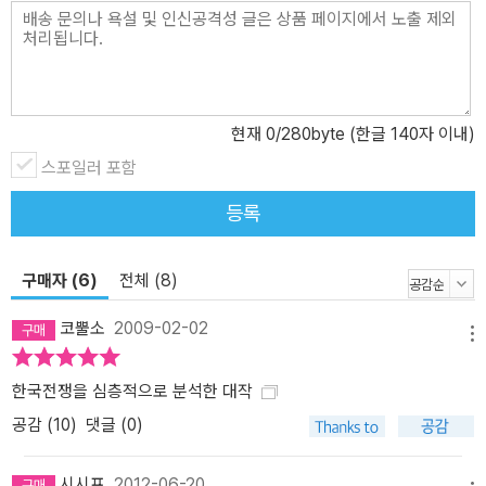
현재
0
/280byte (한글 140자 이내)
스포일러 포함
등록
구매자 (6)
전체 (8)
코뿔소
2009-02-02
메뉴
한국전쟁을 심층적으로 분석한 대작
공감 (
10
)
댓글 (0)
시시프
2012-06-20