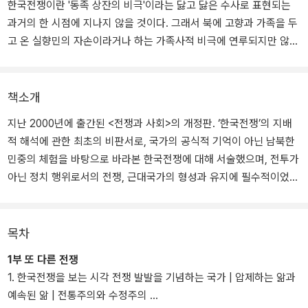
한국전쟁이란 '동족 상잔의 비극'이라는 닳고 닳은 수사로 표현되는
과거의 한 시점에 지나지 않을 것이다. 그래서 북에 고향과 가족을 두
고 온 실향민의 자손이라거나 하는 가족사적 비극에 연루되지만 않는
다면 한국전쟁은 더이상 우리에게 어떠한 고통이나 감흥도 주지 못한
다. 그래도 십수년간 우리의 사고체계에 영향을 미쳐온 주입식 제도
교육의 위력을 무시할 순 없어서 우리는 그 전쟁에 대해 이미 알만큼
책소개
알고 있다고 생각하기도 한다. 1950년 6월 25일 새벽 북한군의 38
지난 2000년에 출간된 <전쟁과 사회>의 개정판. ‘한국전쟁’의 지배
선 전역에 걸친 남침, 서울 함락, 맥아더의 인천상륙작전, 서울 수복,
적 해석에 관한 최초의 비판서로, 국가의 공식적 기억이 아닌 남북한
중국군 개입, 서울 재함락, 1.4후퇴... 그리고 1953년 7월 27일 휴전
민중의 체험을 바탕으로 바라본 한국전쟁에 대해 서술했으며, 전투가
협정 체결. 이와 같은 일련의 진행 경과만 숙지하고 있으면 어디 가서
아닌 정치 행위로서의 전쟁, 근대국가의 형성과 유지에 필수적이었던
든 크게 무식하다는 소리를 듣지 않을 수 있었다. 하지만 김동춘 교수
원초적 국가 폭력으로서의 전쟁, 민중들의 적응 양태 등을 포괄적으
의 <전쟁과 사회>를 읽으며 나는 내가 알고 있는 한국전쟁이 과연 그
로 분석함으로써 한국전쟁의 경험과 기억을 보편적인 언어로 해석했
본질에 얼마나 근접한 것인지에 대해 의심하지 않을 수 없었다. 3년 1
다.
목차
개월의 전쟁기간, 남북한 합해 500만 이상의 인명 손실이라는 엄청
난 역사적 사실을 너무나 단편적으로 인식하고 있는 것이 아닌가? 또
1부 또 다른 전쟁
출간 이후 주요 매체 및 기관에서 추천도서로 선정되었고, 2005년에
는 '북의 기습적이고도 무차별한 침공에 속수무책으로 당할 수 밖에
1. 한국전쟁을 보는 시각 전쟁 발발을 기념하는 국가 | 압제하는 앎과
는 프랑크푸르트 도서전 주빈국 조직위원회가 뽑은 ‘한국의 책 10
없었던 남한정부와 국민'이라는 식의 가해자와 피해자의 구도가 명확
예속된 앎 | 전통주의와 수정주의
0’으로 선정되었다. 현재 독일어와 일어로 번역되고 있으며, 이번 한