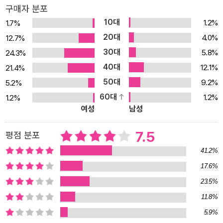
구매자 분포
들게 되는, 신기한 글솜씨를 가진 양계장 김씨의 책읽기에 관한 책. 정
10대
1.2%
1.7%
독에 관한 개인적인 의견은 물론, 아껴 읽기, 5분 독서, 낚시 독서, 트
20대
4.0%
12.7%
렌드 독서, 전작주의 독서, 꼬리에 꼬리를 무는 독서, 동시에 여러 권
30대
5.8%
24.3%
읽기 등 다양한 읽기방법도 소개하고 있다. 읽는 목적에 따라, 개인적
40대
인 취향에 따라, 맞는 방법으로 읽으면 되겠다. 남들이 좋다고 하니 무
12.1%
21.4%
작정 따라 읽지 말고 나에게 맞는 책과 읽기방법이 무엇인지 진지하
50대
9.2%
5.2%
게 고민해보는 것도 좋겠다. 나를 알게 되고, 아이에게 독서습관을 들
60대
1.2%
1.2%
여성
남성
여준, 책읽기 책을 읽어서 거둔 수확 중 가장 큰 것은 ‘나를 알았다’는
것이고, 둘째는 ‘아이에게 독서습관을 들여준’ 것이다. 근 30년 인생
7.5
평점 분포
이 오락으로 관통되어 있었다. 그 어떤 어려움이 있어도 게임만큼은
포기하지 않고 끝까지 지켜냈다. 마치 게임을 위해 사는 것 같았다. 게
41.2%
임의, 게임을 위한, 게임에 의한 삶이었다. “나, 갤러그 내가 지쳐서
17.6%
그만할 때까지 하는 사람이요!” “나, 스타크래프트 전적이 1만승이 넘
23.5%
는 사람이요!” “나, 삼국지로 중국 천하통일 100번도 더 한 사람이
11.8%
요!” 이걸 어디 가서 자랑한단 말인가. 게임중독자라고 욕먹기 딱 좋
5.9%
다. 30년의 세월이 흘렀다. 남는 게 아무것도 없었다. 그게 분했다. 3