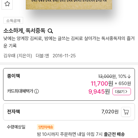
소득공제
소소하게, 독서중독
낮에는 양계장 김씨로, 밤에는 글쓰는 김씨로 살아가는 독서중독자의 즐거
운 기록
김우태
(지은이)
더블:엔
2016-11-25
종이책
13,000
원,
10%
11,700
원
+ 650원
9,945
원
카드최대혜택가
더보기
전자책
7,020
원
수령예상일
양탄자배송
밤 10시까지 주문하면 내일 아침 7시
출근전 배송