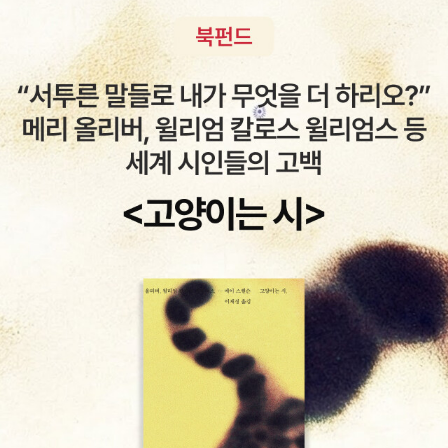
교로서 지역의 헤게모니를 놓고 싸움을 벌인 이 이야기들은 너무 오
차, 녹차, 연잎차, 메밀차, 커피 등등. 차를 마시며 음악을 듣는다. 낮
생각하고 느끼는 인간으로 살자. 그러기 위해서 책을 읽어야 한다. 2
찾아 나서겠지. 그러는 사이 누군가 ‘익명의 관계자’라고 자칭하며 시
랜 세월이 흐른 탓도 있고, 성서에서는 무조건적으로 야만화되어 묘
잠도 즐긴다. 저녁을 먹고는 가족들과 논다. 9시쯤 잠자리에 든다. 완
69페이지 : <꿀벌과 게릴라> ˝책 읽지 않는 사람은 평생을 똑같은 수
답잖은 소문을 흘릴 테고. 사이메이 여학원을 망가뜨리려는 음모가
사되는 탓도 있고, 그 이상 중근동이 이슬람문명권으로 개조되고도
전 새나라의 어린이다. 따분해 보이지만 즐겁다. 성과도 제법 난다. -
준으로 부지런히 꿀벌처럼 일할수 있지만, 게릴라처럼 갑자기 출세하
있다느니 뭐니 하는, 멍청한 놈들이 환호할 유언비어를 말이야. 네 이
무척 오랜 시간이 흐른 탓인 듯, 잘 전승이 되고 있지 않은 것 같다.
《일생에 한번은 고수를 만나라》중에서 (37쪽)를 인용하며, 100퍼센
거나 서업에 성공하지는 못한다.˝ 276페이지 : <1100만명을 어떻게
름이 등장하면 모두가 고개를 끄덕이겠지. 진짜 불씨는 따로 있구나,
좀더 깊이 들어가고 싶은데 이에 관련된 번역서가 별로 없는 것 같고,
트 정확하게 자신의 꿈과 일치한다고 하는데~(,.) 물론 이 책이 완전
죽일까?> ˝우리 리더들에겐 얼마나 좋은 일인지 몰라. ˝히틀러는 자
사이메이 여학원은 함정에 빠졌구나, 하면서. 스캔들이 무마되면서
이 책도 기본적인 소개서 정도에서 멈춘다. 실패한 혁명이라고 부르
이상하다는 건 아니다. 지극히 개인적인 양계장 김씨의 독서활동, 독
기 측근들만 모인 자리에서 이렇게 말하곤 했다. ˝사람들은 생각이란
학교 이미지도 지켜지는 거지. 그리고 네 사건 파일에는 미해결이라
기엔 맘 아픈 살바도르 아옌데의 민주혁명을 그렸다. 읽고나면 냉전
서방법,독서에 대한 잡생각에 관한 글이라고 하니,가볍게 가볍게 읽
걸 안해. 그러니까 뻥을 크게 치라고, 쉽고 간단하게 말해, 계속 말하
는 세 글자가 찍힐 테고. 이게 실제 시나리오야, 알겠어?” “한심하군
시대에 미국에 중남미에서 벌인 수많은 정치테러에 분노를 금할 수
어볼만 하긴 하다. 그런데, 본인도 책을 사읽지 않고,도서관에서 빌려
는 거야, 그러다보면 어느 순간 사람들은 그걸 믿는단 말이지˝
요.” “그래, 한심하기 짝이 없는 시나리오야. 하지만 두고 봐, 분명 내
없다. 대충은 알고 있지만, 미국이 민주주의의 이름으로 20세기에
읽는 다고 강조하면서,그럼 도서관에서 빌려 읽는 책들에 낙서를 하
말대로 될 테니까.” “그럼 제 입장은 뭐가 되죠?” “그렇긴 하지.” 진
벌인 끔찍한 범죄는 한 두가지가 아니다. 베트남전이 그랬고, 여러 국
고 접고 흔적을 남긴다는 것인가?무슨 말인지 모르겠다. 책 전반에
절머리 난다는 목소리로 경시가 말했다. “아무리 그럴싸하게 꾸며도,
가의 쿠데타와 친미독재세력의 대두에 흑막으로 작용하여 엄청난 희
걸쳐 내용이 합치되지 않으니 신빙성이 없는데,그 마저도 자신 좌우
너 같은 건 높으신 분들의 편리한 선전도구에 불과해.”_ 노리즈키 린
생자를 낳았고, 중남미의 현 상태에 가장 큰 책임을 면할 수 없는, 그
명에 위배되는데,글을 재밌게 쓰기 위한 과장이나 반어법이라고 하면
타로, 『요리코를 위해』 331. 천국보다 성스러운 김보영 지음 / 변
래서 현재 미국이 겪고 있는 중남미의 카르텔을 통해 유통되는 마약
굳이 할말은 없다. 이 책을 클릭하여 장바구니에 집어넣고 구매한 내
영근 그래픽 / 알마 / 2019 영희의 아버지는 깊은 슬픔에 빠져 있
문제는 어쩌면 미국 스스로가 벌인 일에 대한 업보가 아닐까 싶다. 대
손가락을 때려주고 싶다.아니면, 독서중독인 날 때려줘야 하나~(,.)
다. 그는 오십 세에 은퇴했고 일을 하지 않은 지 올해로 십 년이 되었
다수의 중남미국가들이 자원침탈을 위해 다국적기업에 친한 성향의
오늘 1일1그림의 제목은 'my sun, my son'이다.한동안 누가 아들이
다. 그는 소박한 사람이라 삶에 그다지 바라는 것이 없다. 부귀영화도
정부로 구성되었고, 이를 위협할 경우 그 정권이나 혁명세력은 자국
누굴 닮았냐고 하면 반반닮았다고 했었는데,오늘 그림을 그리면서 깨
좋은 집도 세계 일주도 원치 않는다. 단지 삼시 세끼 따뜻한 밥과 된장