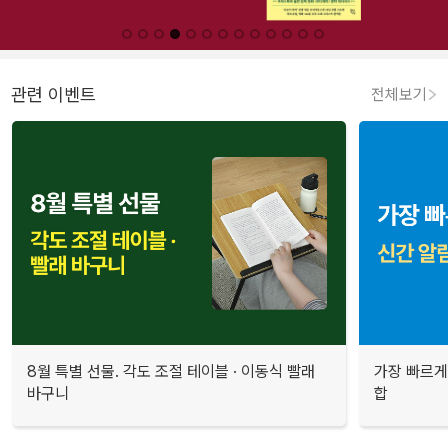
관련 이벤트
전체보기
8월 특별 선물. 각도 조절 테이블 · 이동식 빨래
가장 빠르게
바구니
합