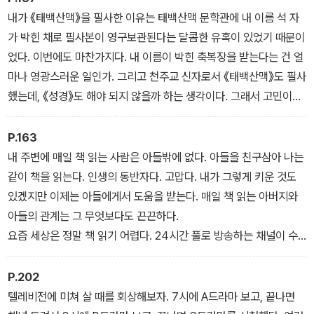
퀴에 갇힌 삶이니까 어쩔 수 없다. 자본주의 사회에서 태어나서 먹고
내가 《태백산맥》을 필사한 이유는 태백산맥 문학관에 내 이름 석 자
마신 죄로 결국 나도 그 부속품이 되어버린 것이다.
가 박힌 채로 필사본이 영구보관된다는 달콤한 유혹이 있었기 때문이
-<황홀한 책읽기 감옥> 중에서
었다. 이번에도 마찬가지다. 내 이름이 박힌 축복장을 받는다는 건 얼
마나 영광스러운 일인가. 그리고 천주교 신자로서 《태백산맥》도 필사
했는데, 《성경》도 해야 되지 않을까 하는 생각이다. 그래서 고민이다.
지금 한 10% 했는데 어쩌누...
이 감투에 눈 먼 욕심덩어리. 젯밥에만 관심 있는 한심한 족속.
P.163
- <정독 중의 정독> 중에서
내 주변에 매일 책 읽는 사람은 아들밖에 없다. 아들을 친구삼아 나는
같이 책을 읽는다. 인생의 동반자다. 고맙다. 내가 그렇게 키운 것도
있겠지만 이제는 아들에게서 도움을 받는다. 매일 책 읽는 아버지와
아들의 관계는 그 무엇보다도 끈끈하다.
요즘 세상은 정말 책 읽기 어렵다. 24시간 풀로 방송하는 채널이 수
백 개나 되고, 인터넷에, 게임에, 스마트폰에, 정말 책 읽을 수 없는 환
경에 살고 있다. 우리는 스마트폰을 만든 스티브 잡스를 칭송하지만,
P.202
나는 반대다. 스티브 잡스 때문에 우리의 아까운 시간을 조금씩 도둑
텔레비전에 미쳐 살 때를 회상해보자. 7시에 A드라마 보고, 끝나면
맞고 있다.