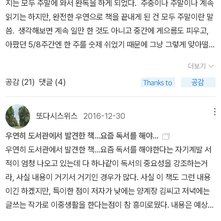
단어와도 어울리는 것을 볼 수 있습니다. '개발'의 ②가 이 점을 반영
지는 모두 주말에 와서 완독을 하게 되었다. 주중이나 주말이나 계속
신 거다, 된장, 매실액, 고기 굽는 불판이랑 같이- 한다. 그러고 살펴
한 뜻풀이라고 할 수 있는데, 이 의미는 '계발'의 의미와 거의 같습니
읽기는 하지만, 완전한 우연으로 책을 끝내게 된 건 모두 주말이란 말
보니 그 다방이라(고 주장하)는 곳 지역 번호가 053이긴 하다. 탈룰
다. 따라서 '개발'이 의미의 폭이 넓다고 할 수 있습니다. '개발'과 '계
씀. 생각해보면 계속 일만 한 것도 아니고 중간에 게으름도 피우고,
라. 아, 누가 이 집에 들이닥치기 전에 저 민망한 것을 소진해야만 하
발'을 비교해 보면 모두 상태를 개선해 나간다는 점에서 의미가 공통
아팠던 5/8주간엔 한 주를 숫제 쉬었기 때문에 그냥 그렇게 맞아떨어
는데……. 4 그래서 휴방 중이었던 “남자 둘이 살고 있습니다”가
적입니다. 그런데 무엇을 '계발'해 나가기 위해서는 그 무엇은 잠재되
진 것 같다. 그래도 계속 책을 주문하고 일부는 읽고 일부는 묻어놓고
더보기
다시 재개될 것 같다. 아 귀찮아. 5 참, K씨와의 만남은 그녀의
어 있어야 하지만 '개발'에는 이러한 전제가 없습니다. 이러한 점을 고
기회가 되면 읽을 책을 늘려가고 있으니 이 부분만큼은 지난 5년 동
공감 (
21
)
댓글 (4)
사정으로 또 미루어졌다고 합니다. --- 읽은 --- 329. 사랑이
려하면 '개발'은 단지 상태를 개선해 나간다는 의미만 있지만 '계발'은
안 변하지 않은 것 같다. 앞서 짧게 남겼지만, 책을 한 권 쓴다는 건
아닌 것은 별 사이하테 타히 지음 / 정수윤 옮김 / 마음산책 / 2020
잠재되어 있는 속성을 더 나아지게 한다는 의미가 있음을 알 수 있습
대단한 일이다. 물론 요즘엔 블로그에 조금씩 글을 남기고 이를 다시
나의 가치가 너의 욕망으로 규정될 정도라면, 나는 그런 가치 필요
니다. '능력'이 전혀 없지만 '개발'하겠다고 말할 수는 있어도 '계발'하
책으로 편집하는 경우도 많아서 한번에 쓰는 건 전업작가가 아닌 이
또다시스위스
2016-12-30
메뉴
없어. 사랑과 희망이라는 언어의 보호도 필요 없다. 죽은 물고기가, 러
겠다고 말하면 어색하다고 느껴지는 이유도 이러한 의미 차이 때문입
상 별로 없는 것 같지만, 어쨌든 저쨌든 자기 이름을 달고 나온 책은
우연히 도서관에서 발견한 책...요즘 독서를 해야...
브레터로 만든 옷을 입고 있는 교실. 다 함께, 라는 말에 섞여들지 못
니다.계발이 인간의 속성을 가리키는 말에만 국한된다고 생각해서 개
특별하다. 거기에 태어나서 첫 30년은 책을 모르고 살다가 30대에
우연히 도서관에서 발견한 책...요즘 독서를 해야한다는 자기계발 서
하면 죽을 거래. 무서워. 외로움이, 나를, 너에게 팔고자 한다. 사랑
발을 택한 것일 수도 있지만,이왕이면 '잠재되어 있는 속성'이 더 나아
시작한 독서를 지금까지 꾸준히 이어왔다는 점도 저자를 인정해 줄
적이 엄청 나오고 있는데 다 하나같이 독서의 중요성을 강조하는거
해달라고 조르는 건 폭력이다. 그러니 꼭 끌어안고 싶다고 말해본다.
지는게 낫지 않겠는가 말이다. 앞부분은 그래도 독서중독에 관한 얘
수 있는 부분이다. 하지만 아쉽게도 거기까지가 내가 본 전부라고 하
라, 사실 내용이 거기서 거기인 경우가 많다. 사실 이 책도 그런 내용
차라리 욕정으로 말하는 게 믿음이 간다고 했던 애가, 누구였더라. 아
기에 가까웠다면, 뒤로 갈수록 자기계발서의 성격이 강하다. 남들이
겠다. 책을 쓰려면 조금 더 많은 책을 읽고 사유를 했으면 한다. 나이
이긴 하겠지만, 특이한 점이 저자가 낮에는 양계장 김씨고 저녁에는
무도 좋아하지 않으면서, 그냥 결혼해 아이를 낳고 죽는 인생은, 평온
좋다고 하니 무작정 따라 읽지 말고 나에게 맞는 책과 읽기 방법이 무
40에 quote하는 작가가 고작 이모씨, 김모씨, 구본형씨 정도면 너무
글쓰는 작가로 이중생활을 한다는점이 참 흥미로웠다. 내용은 예상했
한 행복감으로 가득했다. 너보다 훨씬 더 널 사랑하는 사람이 있다
엇인지 고민해 보라는데,이 책이 200% 도와줄거라는데,같은 내용이
가볍게 느껴진다. 기대하기로는 개인의 독서생활을 엿볼 것으로 생
던데로 자신의 경험담과 특유의 유머감각까지 가미해 독서의 중요성
면, 네가 살아 있는 의미 같은 건 지워줄 듯한, 그런 살갗을 걸치고, 너