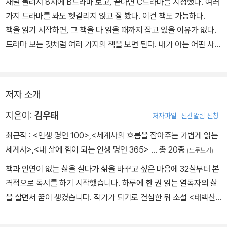
채널 돌려서 8시에 B드라마 보고, 끝나면 C드라마를 시청했다. 여러
- <매일 독서> 중에서
가지 드라마를 봐도 헷갈리지 않고 잘 봤다. 이건 책도 가능하다.
책을 읽기 시작하면, 그 책을 다 읽을 때까지 잡고 있을 이유가 없다.
드라마 보는 것처럼 여러 가지의 책을 보면 된다. 내가 아는 어떤 사람
은 책보기를 무슨 영화 보듯이 본다. 책을 한번 손에 들면 그책을 완독
할 때까지 읽는다. 책을 끊어서 못 읽는 것이다. 이런 사람은 20부작
드라마도 하루 날 잡아서 한번에 쭉 볼 것이다. 20부작이면 20시간
저자 소개
이면 가능한데, 50부작이면 어떻게 할지 사뭇 궁금해진다. 책도 드라
마처럼 볼 수 있어야 한다.
지은이:
김우태
저자파일
신간알림 신청
- <동시에 읽기> 중에서
최근작 :
<인생 명언 100>
,
<세계사의 흐름을 잡아주는 가볍게 읽는
세계사>
,
<내 삶에 힘이 되는 인생 명언 365>
… 총 20종
(모두보기)
책과 인연이 없는 삶을 살다가 삶을 바꾸고 싶은 마음에 32살부터 본
격적으로 독서를 하기 시작했습니다. 하루에 한 권 읽는 열독자의 삶
을 살면서 꿈이 생겼습니다. 작가가 되기로 결심한 뒤 소설 <태백산
맥> 10권을 필사해 조정래 작가로부터 감사패를 받았고, 필사본은
‘태백산맥 문학관’에 전시되었습니다. 그 후로 계속 꾸준히 독서를 하