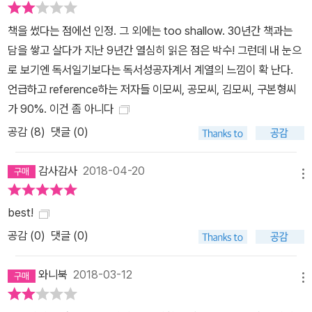
책을 썼다는 점에선 인정. 그 외에는 too shallow. 30년간 책과는
담을 쌓고 살다가 지난 9년간 열심히 읽은 점은 박수! 그런데 내 눈으
로 보기엔 독서일기보다는 독서성공자계서 계열의 느낌이 확 난다.
언급하고 reference하는 저자들 이모씨, 공모씨, 김모씨, 구본형씨
가 90%. 이건 좀 아니다
공감 (
8
)
댓글 (0)
감사감사
2018-04-20
메뉴
best!
공감 (
0
)
댓글 (0)
와니북
2018-03-12
메뉴