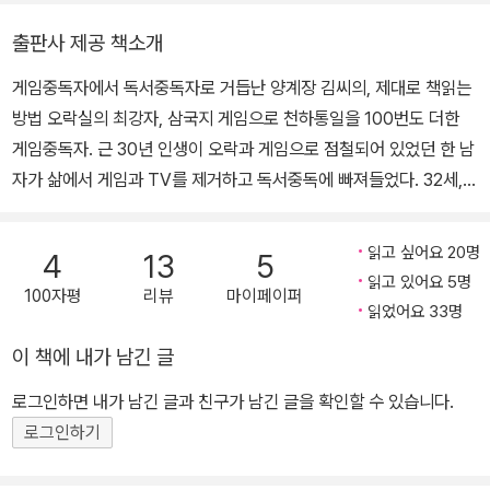
며 책을 쓰고 있습니다. 지금까지 쓴 책으로 <성공으로 이끄는 한마
출판사 제공 책소개
디>, <소소하게 독서중독>, <내 인생의 첫 책 쓰기>, <마흔 살의 책
게임중독자에서 독서중독자로 거듭난 양계장 김씨의, 제대로 책읽는
꽂이> 등이 있습니다.
방법 오락실의 최강자, 삼국지 게임으로 천하통일을 100번도 더한
게임중독자. 근 30년 인생이 오락과 게임으로 점철되어 있었던 한 남
자가 삶에서 게임과 TV를 제거하고 독서중독에 빠져들었다. 32세,
늦었지만 책을 들었다. 《태백산맥》 10권을 1152일에 걸쳐 필사를 완
료하여 필사본을 태백산맥 문학관에 전시도 했다. 몇 권을 읽었는지,
읽고 싶어요 20명
4
13
5
몇 년을 읽었는지는 이제 중요하지 않아졌다. 책을 읽으며 삶이 달라
읽고 있어요 5명
100자평
리뷰
마이페이퍼
지고 내면이 풍요로워지고, 아빠 따라 아이가 책을 읽고 있고, 글을 쓰
읽었어요 33명
고 싶은 욕구가 샘솟으니 이걸로 충분하다! 밥을 취미로 먹지 않듯이
이 책에 내가 남긴 글
독서도 그래야 한다. 책이 중요하지만 책만 중요한 것은 아니다. 사랑
하는 가족, 일, 친구와의 관계가 더욱 소중하고 돈독해지게 도와주는
로그인하면 내가 남긴 글과 친구가 남긴 글을 확인할 수 있습니다.
역할을 해주는 게 ‘책’이면 더욱 좋다. 이것저것 중독의 시대, 한 번쯤
로그인하기
은 책중독! 30년간 책과는 담을 쌓고 지냈던 게임중독자가 책중독자
가 되기까지의 잡다한 개인사, 별로 궁금하진 않지만 읽다보면 빠져