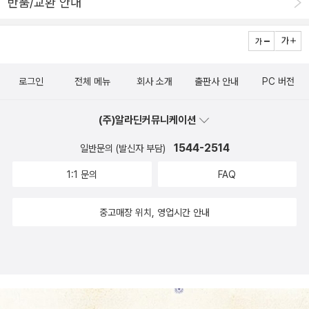
반품/교환 안내
속 책을 읽고 좀더 옥석을 가려보고 이제까지의 독서에 대한 고민을
는 건 사실이다. 가독력이 있다.그렇지만 그만큼의 깊이도 갖추었을
기라고 하셨다. 222페이지 : 나이가 들면 꼰대가 된다. 자신의 가치관
모터 달린 돛단배에 노 저은 듯 치고 나가겠구나- 하는 느낌을 받기까
하는 방향으로 발전하길 기원한다. 어쨌든 소중한 또 하나의 책을 읽
까, 글쎄~(,.)예상 독자의 타겟을 다시 잡아보길 강권한다. 여러 권의
이 굳어진 결과다. 한번의 경험이 두번의 경험이 되고 세번의 경험이
지 몇 페이지만 읽어봐도 충분한 것은 뭐 모든 책이 비슷하겠지만, 추
는 사람이니까. 그리고 나의 느낌이 절대적인 건 아니니까. 셜록 홈
독서법 책을 읽었으나 이 책도 재밌겠다 싶어서 이 책을 구입한 독자
똑같이 이루어지면 확신으로 굳어진다. 살면서 이런 경험들이 자연스
리 소설은 유독 그렇다. 내게(내가 추리 소설을 읽는 데에) 잘 맞는 문
즈에서 영감을 얻고 일제강점기를 무대로 재미있게 버무린 시대활극
한명,책값이 아깝다고 툴툴거리는 게 아니고, 뭐~--;자기 책을 좀 읽
레 생기게 되고 자신의 굳건한 가치관으로 만들어진다. 누가 뭐라고
체와 아닌 문체가 있고, 잘 맞는 경우 트릭 이해, 심리 이해, 동기 이
이다. 당시의 말마따나 정탐소설로 손색이 없다. 대략 세 가지 축에
로그인
전체 메뉴
회사 소개
출판사 안내
PC 버전
어달라고 툴툴거리는 것 같은데,책은 그냥 읽나 알맹이가 있어야 읽
해도 경험을 통해 만들어진 가치관은 죽을 때까지 변하지 않는다. 그
해, 줄거리 이해, 심지어 작품 의도 이해까지 도합 십해가 일사천리로
서 사건을 접근하도록 독자를 유도하고, 이 중에 진실을 숨겨놓았는
지. 그러면서 '일생에 한번은 고수를 만나라'의 작가 '한근태'를 부러워
걸 진리로 알고 살게 된다. 나이가 들면서 통합적 사고력이 생겨야 멋
획득되는 반면, 아닌 경우 재미도 없고 의미도 없고 의욕도 없고 하여
데, 별 것 아닌 듯하면서도 꽤 강한 추리과제를 수행한 느낌이다. 경
(주)알라딘커뮤니케이션
하는데,뭐라고 해야 할까, 허무맹랑해서 허망하게 느껴진다.과장법과
지게 늙는것인데 대부분의 사람들은 그렇지 못하다. 늙을수록 자신의
간 없는 것 투성이인 독서로 끝나는 것. 처음 읽은 노리즈키 린타로는
찰/관료-범인-혐의자-주변인물-주인공의 구도에 일제시절을 넣으면
반어법으로 쓴 글일지 모르겠는데,내겐 빌어먹거나 쪽박을 차는 지름
1544-2514
일반문의 (발신자 부담)
생각을 바꾸지 않는다. 236페이지 : 회사를 자신의 삶에 전부로 두고
앗, 이거다! 할 정도로 syo같은 추리 소설 삐약이에게 걸맞았다. 줄줄
경찰/관료가 사실 주인공과 한 팀이라고 할 수도 없고 그렇지 않다고
길일 것 같다. 일생에 한번은 고수를 만나라 한근태 지음 / 미래의
있는 것은 결코 바람직하지 않다. 회사를 위해 주말도 내팽개치고 출
이 읽어나갈 생각입니다. “그런 기대를 한다고 해도, 제가 그 사람들
1:1 문의
FAQ
말하기도 어렵게 되고, 범인/혐의자 또한 꼭 악인이라도 볼 수만은 없
창 / 2013년 7월 요즘 동시에 몇 권의 책을 쓴다. 많은 글을 쓰려면
근하는 사람들은 인생을 잘 살고 있는 것이 아니다. 239페이지 : 내
구미에 맞는 새로운 사실을 발견한다는 보장이 없잖아요.” “애당초
는 시대적 배경이 성립하기 때문에 기존의 트릭에 여러 겹의 장치를
생활이 심플해야 한다. 자녁 약속이 있거나 늦게 자거나 술을 마시면
심연에서는 양계일을 아직도 거부하고 있다. ‘넌 좋아하는게 따로 있
그럴 필요가 없다고 했잖아.” 경시가 쌀쌀맞게 툭 내뱉었다. “필요한
중고매장 위치, 영업시간 안내
손쉽게 넣을 수 있는 것 같다. 예전에 팬픽과도 같은 설홍주 이야기를
리듬이 깨진다. 완전 승려의 생활과 다름없다. 예전엔 술도 좋아하고
잖아. 어쩔수 없는 일 하면서 좋아하는 척 하지마 ‘라고 내면의 목소리
건 네가 등장함으로써 사건에 뭔가 곡절이 있다고 세상 사람들이 믿
재미있게 봤는데, 김내성의 작품마냥 이 책도 좀더 시리즈로 계속 나
모임도 제법 많았다. 요즘은 저녁 약속을 거의 하지 않는다. 주로 점심
가 소곤거린다. 그런 소리를 놏히지 않는다. 238페이지 : 회사에서 시
게 만드는 거지. 넌 아무것도 할 필요 없을 정도야.” “그렇게 뜻대로
와주면 좋겠다. 그리스/로마신화나 인도신화는 비기독교신화들 중 비
으로 대체 한다. 새벽에 일어나 글을 쓴다. 글을 쓰다 지치면 헬스장에
키는 대로만 살지 말자. 회사를 내 인생의 주인으로 모시지 말자. 본인
될까요?” “돼. 세상 사람들은 노리즈키 린타로라는 이름에 일종의
교적 잘 알려져 있지만, 고대의 중근동의 신화, 어쩌면 기독교신앙의
가서 운동을 한다. 점심을 먹고 서점에 가거나 영화를 본다. 아니면 산
이 회사 오너라면 그렇게 살아도 된다. 회사가 곧 자신의 꿈이니까. 회
선입견을 갖고 있으니까, 네가 아무것도 하지 않아도 멋대로 사식을
모태인 유대교가 전한 이야기의 모태가 되기도 하고, 같은 시대의 종
책을 한다. 분위기를 바꾸기 위해 수시로 차를 마신다. 보이차, 우롱
사의 부품으로 살지 말자. 반드시 하루에 조금의 시간이라도 챙겨서
곡해할 거야. 아니 땐 굴뚝에 연기 날 리 없다고 생각하고는 새 불씨를