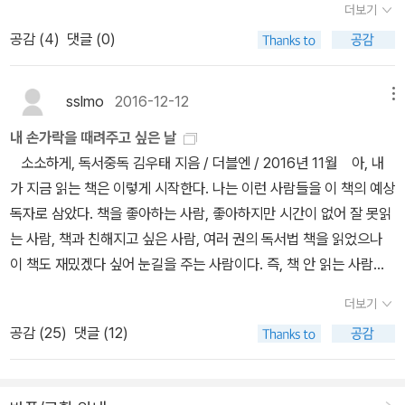
계속 반복되고, 게다가 맺음말은 2008년에 쓴 책을 고대로 옮겨놓는
각했는데 읽다가 보니 그냥 김모씨가 많이 생각나는 자계서 근처로
더보기
을 재미있게 풀어가고 있다. 저자 본인도 학교다닐때 책도 거의 안읽
는 살아 있다. 좋아해. 심장을 내민다는 각오로, 이 말을 하고 싶었다.
데,어쩌라는 건지... 모르겠다~(,.)
보였다. 반복도 좀 그랬지만, 최소한 어떤 위인이나 작가를 quote하
공감 (
4
)
댓글 (0)
고 책을 좋아하지 않고 결혼해서도 게임에 중독된 상태로 살았다. 하
오늘도 우리 반 친구 하나가, 자기가 죽으면 여기저기 화제가 될 거라
려면 그 위인 혹은 작가가 쓴 책, 아니면 위인에 대한 책을 읽고 직접
지만 육아문제를 두고 아내와의 전쟁을 통해 30대 초반 무엇을 할것
며 기회를 엿보고 있다. 좋아하는 사람에게 좋아한다고 말할 수만 있
1차 source에서 끄집어내는 수준은 되어야지, 고작해야 이모씨나 김
인가 고민하다가 결국 자신에게 맞는 취미는 독서와 글쓰기라고 고백
다면, 그다음엔 죽어도 좋은, 폭력적인 감정 밤, 외롭니, 죽어도 외로
sslmo
2016-12-12
메뉴
모씨가 어디서 찾아서 복각했거나 인용을 위해 앞뒤를 잘라내고 도입
한다. 수많은 책을 읽고 어느날 갑자기 글이 쓰고 싶었다고 하면 그는
워서, 누군가에게 사랑을 받고, 그 사람을 버려두고 떠나며, 죽어보고
한 사례를 다시 quote하는 건 이 책이나 저자에 대한 impression을
내 손가락을 때려주고 싶은 날
이미 경지에 이른것이다. 독서가 삶에 정착되고 몇백권을 읽고나서
싶다 밤, 낮, 아침,_ 사이하테 타히, 「교실」전문 사랑이라고 믿었던
많이 떨어뜨렸다. 나 역시 힘든 시절에 또는 어떤 특정한 인생의 sta
소소하게, 독서중독 김우태 지음 / 더블엔 / 2016년 11월 아, 내
아웃풋이 이루어질지는 개인적인 차이에 달려있지만 어느정도 경지
것들은 사실 모두 성욕이었다. 그러니 여러분 사랑에 목을 매는 일은
ge마다 Secret이나 이모씨, 김모씨를 비롯해서 수많은 자계서를 뒤
가 지금 읽는 책은 이렇게 시작한다. 나는 이런 사람들을 이 책의 예상
에 이르고 물이 끓기 시작하면 아웃풋(글로 쓰기)이 나온다고 한다.6
목을 매다는 일입니다. 멈추세요. 믿지 마세요. 그냥 죽자구요. 이 별
지고 다닌 적이 있다. 심지어 내가 쓴 예전의 글을 보면 이들을 꽤 높
독자로 삼았다. 책을 좋아하는 사람, 좋아하지만 시간이 없어 잘 못읽
6페이지 : 블로그 이웃중에 퇴근 후 곧바로 집으로 가지 않고 근처 카
을 좀 편하게 해주자구요- 라고 말하는 것 같지만, 실은 좋은 사랑이
게 평가한 것도 있고, 그 시절의 나라면 여전히 그렇게 할 것 같다. 다
는 사람, 책과 친해지고 싶은 사람, 여러 권의 독서법 책을 읽었으나
페를 찾는 이가 있다. 그는 카페에서 책을 읽고 글을 쓴다. 퇴근후의
라면 하고 싶은데 그 불가능성이 보여서 길고 느슨하게 좌절하고 환
만 내 독서의 양이 늘어나고 다양한 것을 접하고 깊이 생각하고 여러
이 책도 재밌겠다 싶어 눈길을 주는 사람이다. 즉, 책 안 읽는 사람들
피로를 그렇게 푸는 것이다. 커피 한잔 시켜놓고 하루의 긴장을 풀면
멸하다가 그것을 태도로 삼은 사람처럼 보이기도 한다. 환멸은 그냥
고수들과 교류하면서 배울수록 이모씨나 김모씨를 높게 평가하기엔
은 목표로 잡지 않았다. 책 읽는 우리끼리만 보고 말자. 지금 이 머리
서 좋아하는 책읽기와 글쓰기를 한다니 정말 부럽기 그지없다. 고요
힙해 보이기도 하지만 제대로 힙하게 환멸하려면 적절한 배치, 배합,
더보기
많은 것들이 미심쩍은 것인데, 저자의 개인적인 취향일 수도 있겠지
말을 읽고 있는 당신을 예상 독자로 삼은 것이다. 책을 읽지 않는 사람
한 혼자만의 시간을 갖게 되면 얼마나 좋을까. 그렇게 한두 시간 보내
배려, 자신을 향한 끝없는 배신 같은 것들을 달성할 줄 알아야 하겠다
공감 (
25
)
댓글 (12)
만 아직은 자계서 계통이 다른 1차 source나 좀더 내용이 좋은 책들
은 절대로 이 글을 보지 않는다. 여기에 그들 욕을 해놔도 모를 것이
고 집으로 간다고 한다. 그는 분면 행복할 것이다. 116페이지 : 한국
는 걸 배웠다. 나는 인간에 대한 환멸을 지니고 있는 편인데, 그동안
보다 쉽게 다가오는 level이 아닌가 싶다. 남을 평가하지는 의미는
다. 내가 안 읽어봐서 잘 안다. 갖다 떠밀어줘도 읽지 않는다. 그러니
최고의 철학자 강신주 선생은 회사에 100% 열의를 다하지 말라는
참 폼이 안 났겠구나 싶다. 330. 요리코를 위해노리즈키 린타로
아니고 그렇게 보인다는 정도로 이해하면 좋겠다. 그리고 저자도 계
책 읽는 우리끼리만 읽고 말자.(5쪽, 머리말 중에서) 글을 재밌게 쓰
아주 좋은 말씀을 해주셨다. 힘을 아꼈다가 집에 와서 자신의 것을 챙
지음 / 이기웅 옮김 / 모모 / 2020 앞으로 험난하겠구나, 혹은, 이거