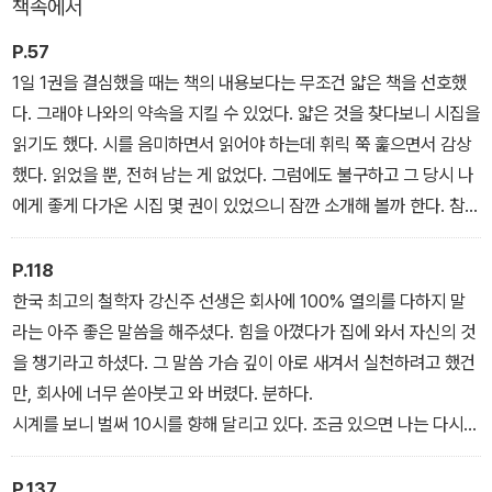
책속에서
P.57
1일 1권을 결심했을 때는 책의 내용보다는 무조건 얇은 책을 선호했
다. 그래야 나와의 약속을 지킬 수 있었다. 얇은 것을 찾다보니 시집을
읽기도 했다. 시를 음미하면서 읽어야 하는데 휘릭 쭉 훑으면서 감상
했다. 읽었을 뿐, 전혀 남는 게 없었다. 그럼에도 불구하고 그 당시 나
에게 좋게 다가온 시집 몇 권이 있었으니 잠깐 소개해 볼까 한다. 참고
로 나는 시에 대해서 ‘ㅅ’도 모르는 까막눈이다.
첫 번째, 안도현이다. 안도현의 시는 나같은 초짜들에게도 시가 쏙쏙
P.118
들어온다. 쉽기 때문일까? 잘 썼기 때문일까?
한국 최고의 철학자 강신주 선생은 회사에 100% 열의를 다하지 말
-<1일 1권> 중에서
라는 아주 좋은 말씀을 해주셨다. 힘을 아꼈다가 집에 와서 자신의 것
을 챙기라고 하셨다. 그 말씀 가슴 깊이 아로 새겨서 실천하려고 했건
만, 회사에 너무 쏟아붓고 와 버렸다. 분하다.
시계를 보니 벌써 10시를 향해 달리고 있다. 조금 있으면 나는 다시
곯아떨어질 것이다. 먹고는 살아야겠고, ‘ ~해야 하는’ 삶 속에 갇힌
것이니까. must해야 하고 should해야 하고 have to해야 하는 쳇바
P.137