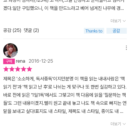
고 과장이 심하다(123쪽)'고 하니,그걸 인정하고 받아들이고 넘어가
겠다.일단 구입했으니, 이 책을 만드느라고 베어 넘겨진 나무에 경의
를 표하는 의미에서라도 완독을 해야지. 물론 당근 며칠전 얘기했었
더보기
던 대로, 이 책이 나의 취향은 아니다.자기 계발서로 분류해 놨던데,
공감 (
25
)
댓글 (2)
자기 계발서라면, 완전 잡식성인 취향의 내가 웬만해선 건드리지 않
는 종류의 책이니까 말이다. 내용을 거칠게 요약해보자면, 게임중독
자였던 그가 독서중독자가 되고, 독서예찬론자가 되기까지의 과정이
메뉴
다.그는 같은 중독자라도 독서중독자가 더 낫지 않겠는가...라고 하고
rena
2016-12-25
있는데,독서의 가장 큰 효용은 뭐니 뭐니 해도 '자신을 알게 된다'는
점이라고 하고 있는데, 내 생각은 그렇지 않다.그가 했었다는 삼국지
제목은 '소소하게, 독서중독'이지만분명 이 책을 읽는 내내사람은 '책
2, 스타크레프트 따위의 게임을 해본 사람들은 알겠지만,게임이라는
읽기 전'과 '책 읽고 난 후'로 나뉘는 게 맞구나 또 한번 실감하고 있다.
것이 모니터만 쳐다보고 자판만 두드리는 것이 아니다.일종의 싸움이
바로 전에 읽은 '1일1독'에서도 그렇고이 책 다음에 읽을 '질문하는 책
고 전투인데, 싸움이나 전투에서 이기기 위해서는 전략과 전술이라는
들'도 그런 내용이겠지.빨리 원고 끝내 놓고 나도 책 속으로 빠지는 연
것도 필요하고,시간 안배나 꾸준함 따위도 필요하니까 말이다. 책을
말을 보내고 싶다!표지도 내 스타일, 제목도 내 스타일, 종이도 내 스
안 읽는 것 보다야 책을 읽는게 낫겠지만,책만이 자신을 알게 하고, 세
타일.그리고 글도 내 스타일.이 책에 나온 독서법도 따라해 봐야지!작
상을 변화시키는 것은 아니다.책이 됐든 무엇이 됐든 일단 사람의 마
더보기
가의 말투를 따라 적는 걸로도 글쓰기 훈련은 할 수 있다는 것.부지런