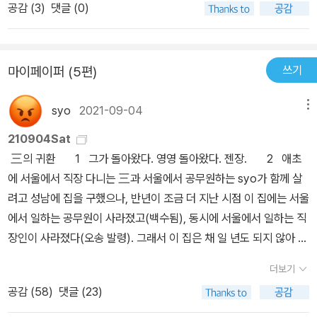
음을 움직여야 하고,마음이 어떻게든 움직여야 행동의 변화로 이어진
공감 (
3
)
댓글 (0)
해질 필요가 있다!--------------161206 다 읽고 나서-----------
다. 그걸 양계장 김씨는 이렇게 얘기하고 있다.책을 조금 읽었다고 인
---책 요약을 하자면 이렇다. 작가님은 요약을 싫어하실지도 ㅎㅎ'나
생이 극적으로 변하지는 않는다. 속도가 굉장히 느리다. 책 1,000권
는 게임 중독자였다. 30년간 게임을 하며 살았지만 남는 건 없었다.
읽었다고 인생역전이 일어나지 않는다. 책만큼 효율성이 떨어지는 것
쓰기
마이페이퍼 (5편)
시간과 돈과 노력과 시력을 빼앗겼을 뿐. 책을 읽고 난 후엔 긍정적인
도 없다. 그럼에도 불구하고 우리는 왜 책을 읽어야만 하는 것일까?
사고를 할 수 있었고, 집안이 화목해졌고, 아이가 독서하는 습관을 갖
반대로 생각해보자. 책을 읽지 않으면 결코 인생이 역전되는 일은 벌
syo
2021-09-04
메뉴
게 되었고, 나에게도 꿈이 생겼고 책을 두 권이나 냈고(책 쓸 당시 기
어지지 않는다. 역전은커녕 발전도 없다. 그러나 책을 읽으면 역전은
준) ... 백익무해한 것이 독서이다. 독서를 하면서 새로운 사람으로 새
210904Sat
몰라도 발전은 있다. 그것도 서서히.(119쪽)책을 향한 이런 맹신은 위
로운 인생을 살게 되었다.'다소 너무 평범한 후기일 모르나,재미있는
三의 귀환 1 그가 돌아왔다. 영영 돌아왔다. 젠장. 2 애초
험하다.나는 책 말고도 수없이 많은 것들이 사람의 인생을 변화시킬
말투와 편안한 흐름에 무겁지 않은 휴가를 즐긴 기분이다. 휴가도 끝
에 서울에서 직장 다니는 三과 서울에서 공무원하는 syo가 함께 살
수 있다고 믿는다.좋은 스승이나 좋은 친구도 그럴 수 있고,한 장의 좋
나고 나면 후유증이 남는 경우도 있는데, 이번 휴가(독서)는 말 그대
려고 성남에 집을 구했으나, 반년이 조금 더 지난 시점 이 집에는 서울
은 그림, 또는 마음을 울리는 음악 한 곡이 인생을 변화시킬 수 있다고
로 휴가였다. 작가님이랑 친하게 지내고 싶다.그리고 일러 드려야 하
에서 일하는 공무원이 사라졌고(백수됨), 동시에 서울에서 일하는 직
생각한다.책보다 더디기만한 방법이 아니라고 생각한다. 이것도 책의
나?'김영사가 양장에 겉싸개에 띠지까지 했어요~~ 근데 전 그 책을
장인이 사라졌다(오송 발령). 그래서 이 집은 채 일 년도 되지 않아 소
뒷부분에 가면,책과 독서는 나에겐 절대적인 경배의 대상이었다. 하
무료로 받아서 이제 읽고 서평을 쓸 참이에요.'두꺼운 책이니 양장은
기의 목적과 전혀 다른, 백수가 책 읽고 글 쓰고 밥 짓고 연애하는 공
지만 책은 수단이란 사실을 이제야 깨닫게 되었다. 책은 목적이 될 수
더보기
이해해 주자고, 나는 무료로 받아서 잠자코 읽을 예정이라고.즐거웠
간이 되고 말았으니, 이것은 운명의 장난질인가. 백수만 노났다. 둘
없다.(260쪽)라고 하니 그냥 넘어가기로 하자.저자가 쓰려고 했던
던 책 한 권과 오늘 작별한다.
공감 (
58
)
댓글 (23)
은 부대껴도, 혼자 살기에는 적당한 집이었기 때문에. 그랬는데, 서
글과 내가 읽으려고 했던 책의 차이라고 퉁치면 그만이다. 또 한가지
울 본사 인사총무팀 직원 두 명이 동시에 이직과 사직을 감행하는 바