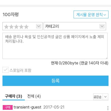
2세, 늦었지만 책을 들었다. 《태백산맥》 10권을 1152일에 걸쳐 필사
를 완료하여 필사본을 태백산맥 문학관에 전시도 했다. 내가 했다면
100자평
게시물 운영 원칙
누구나 할 수 있다는 말이다. 사람을 가장 강력하게 변화시켜주는 것
카테고리
은 책이다. 책은 우리의 인생을 바람직하게 변화시켜준다.
현재
0
/280byte (한글 140자 이내)
스포일러 포함
등록
구매자 (3)
전체 (4)
transient-guest
2017-05-21
메뉴