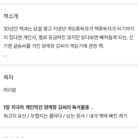
책소개
30년간 책과는 담을 쌓고 지냈던 게임중독자가 책중독자가 되기까지
의 잡다한 개인사, 별로 궁금하진 않지만 읽다보면 빠져들게 되는, 신
기한 글솜씨를 가진 양계장 김씨의 책읽기에 관한 책.
정독에 관한 개인적인 의견은 물론, 아껴 읽기, 5분 독서, 낚시 독서,
트렌드 독서, 전작주의 독서, 꼬리에 꼬리를 무는 독서, 동시에 여러
목차
권 읽기 등 다양한 읽기방법도 소개하고 있다. 읽는 목적에 따라, 개인
적인 취향에 따라, 맞는 방법으로 읽으면 되겠다. 남들이 좋다고 하니
머리말
무작정 따라 읽지 말고 나에게 맞는 책과 읽기방법이 무엇인지 진지
하게 고민해보는 것도 좋겠다.
1장 지극히 개인적인 양계장 김씨의 독서활동
최고의 유산 / 무협지는 콜라다 / 남는 장사 / 내가 책에 빠진 계기