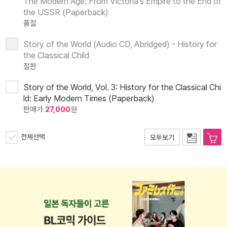
The Modern Age: From Victoria's Empire to the End of
the USSR (Paperback)
품절
Story of the World (Audio CD, Abridged) - History for
the Classical Child
절판
Story of the World, Vol. 3: History for the Classical Chi
ld: Early Modern Times (Paperback)
판매가
27,000
원
전체선택
모두보기