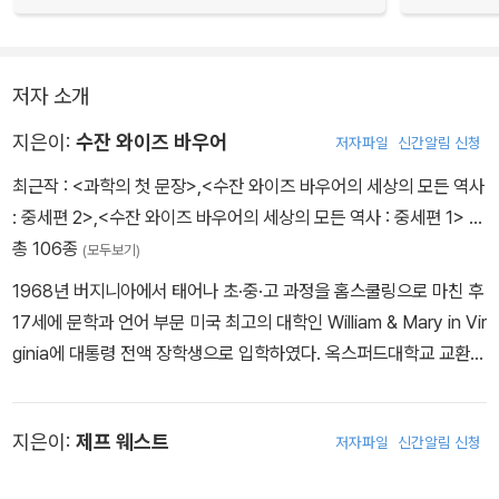
저자 소개
지은이:
수잔 와이즈 바우어
저자파일
신간알림 신청
최근작 :
<과학의 첫 문장>
,
<수잔 와이즈 바우어의 세상의 모든 역사
: 중세편 2>
,
<수잔 와이즈 바우어의 세상의 모든 역사 : 중세편 1>
…
총 106종
(모두보기)
1968년 버지니아에서 태어나 초·중·고 과정을 홈스쿨링으로 마친 후
17세에 문학과 언어 부문 미국 최고의 대학인 William & Mary in Vir
ginia에 대통령 전액 장학생으로 입학하였다. 옥스퍼드대학교 교환학
생으로 20세기 신학을 공부하고 미국에 돌아와 수석으로 대학을 졸
업한 후, 영문학과 미국 종교사 두 개의 전공에서 석사 학위를 취득했
지은이:
제프 웨스트
저자파일
신간알림 신청
으며 미국학으로 박사 학위를 받았다. 1994년부터 동 대학에서 영문
학 교수로 재직 중이다. 라틴어, 히브루어, 그리스어, 아랍어, 프랑스