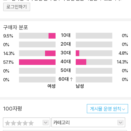
로그인하기
구매자 분포
10대
0%
9.5%
20대
0%
0%
30대
4.8%
14.3%
40대
14.3%
57.1%
50대
0%
0%
60대
0%
0%
여성
남성
100자평
게시물 운영 원칙
카테고리