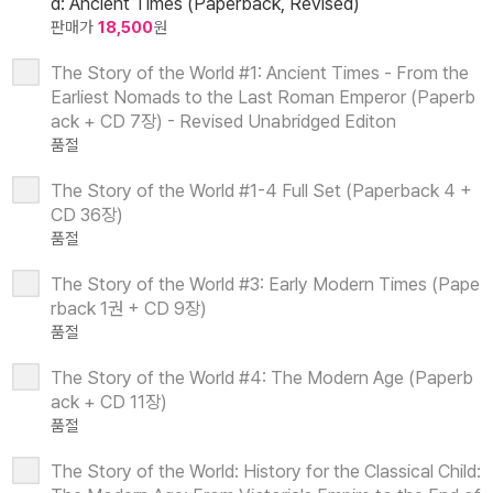
d: Ancient Times (Paperback, Revised)
판매가
18,500
원
The Story of the World #1: Ancient Times - From the
Earliest Nomads to the Last Roman Emperor (Paperb
ack + CD 7장) - Revised Unabridged Editon
품절
The Story of the World #1-4 Full Set (Paperback 4 +
CD 36장)
품절
The Story of the World #3: Early Modern Times (Pape
rback 1권 + CD 9장)
품절
The Story of the World #4: The Modern Age (Paperb
ack + CD 11장)
품절
The Story of the World: History for the Classical Child: