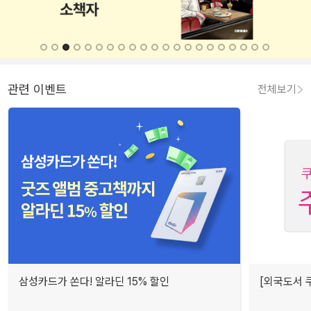
관련 이벤트
전체보기
삼성카드가 쏜다! 알라딘 15% 할인
[외국도서 쿠