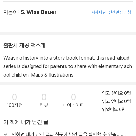
어, 한국어를 구사하며 다방면의 장서를 넓고 깊게 읽는 다독가이자
자신의 지식을 쉬운 문체로 풀어쓸 줄 아는 친절한 선생님으로서 『세
지은이:
S. Wise Bauer
저자파일
신간알림 신청
계 역사 이야기』, 『독서의 즐거움』 등 다수의 베스트셀러를 썼다.
출판사 제공 책소개
Weaving history into a story book format, this read-aloud
series is designed for parents to share with elementary sch
ool children. Maps & illustrations.
읽고 싶어요 0명
0
0
0
읽고 있어요 0명
100자평
리뷰
마이페이퍼
읽었어요 0명
이 책에 내가 남긴 글
로그인하면 내가 남긴 글과 친구가 남긴 글을 확인할 수 있습니다.