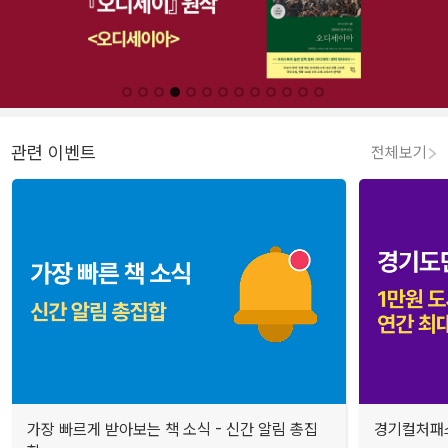
관련 이벤트
전체보기
가장 빠르게 받아보는 책 소식 - 신간 알림 총집
경기컬처패스