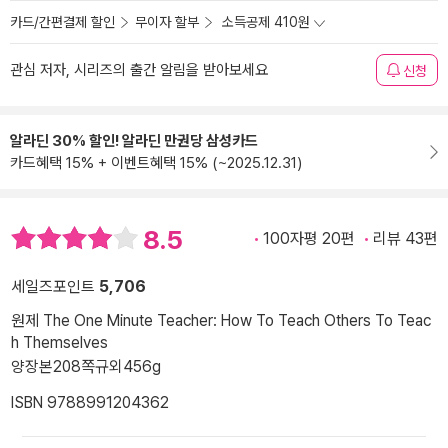
카드/간편결제 할인
무이자 할부
소득공제 410원
관심 저자, 시리즈의 출간 알림을 받아보세요
신청
알라딘 30% 할인! 알라딘 만권당 삼성카드
카드혜택 15% + 이벤트혜택 15% (~2025.12.31)
8.5
100자평 20편
리뷰 43편
세일즈포인트
5,706
원제 The One Minute Teacher: How To Teach Others To Teac
h Themselves
양장본
208쪽
규외
456g
ISBN 9788991204362