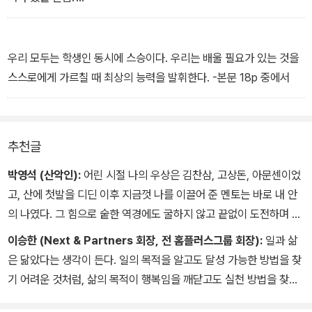
샘이 물었다.
'그렇다면 어떻게 인간이 달에 착륙할 수 있었던 거죠?'
'그건 아폴로 호에 탄 사람들이 항상 자신들이 가고 있는 길을 주시했
우리 모두는 학생인 동시에 스승이다. 우리는 배울 필요가 있는 것을
기 때문이야. 조금이라도 궤도에서 벗어나 있으면 그때마다 곧바로
스스로에게 가르칠 때 최상의 능력을 발휘한다. -본문 18p 중에서
궤도를 수정했기 때문이지. 이것이 바로 성공한 사람들의 태도란다.'
-본문 77~78p 중에서
추천글
박영석 (산악인):
어린 시절 나의 우상은 김찬삼, 고상돈, 아문센이었
고, 산에 첫발을 디딘 이후 지금껏 나를 이끌어 준 멘토는 바로 내 안
의 나였다. 그 힘으로 숱한 역경에도 굴하지 않고 끝없이 도전하며 정
상에 오를 수 있었다. 스스로 자신의 멘토가 되어 살아가는 삶의 가치
이승한 (Next & Partners 회장, 전 홈플러스그룹 회장):
일과 삶
를 확신하게 해준 <멘토>는 그래서 내게 더욱 소중한 책이다.
은 닮았다는 생각이 든다. 일의 목적을 알고도 달성 가능한 방법을 찾
기 어려운 것처럼, 삶의 목적이 행복임을 깨닫고도 실천 방법을 찾는
일은 매번 크나큰 도전이다. <멘토>는 바로 그 행복을 향한 항해법을