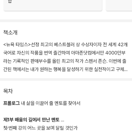
합
책소개
<뉴욕 타임스>선정 최고의 베스트셀러 상 수상자이자 전 세계 42개
국어로 자신의 작품을 번역 출간하여 아마존닷컴에서만 4000만부
라는 기록적인 판매부수를 올린 최고의 작가 스펜서 존슨. 이번에 출
간된 책에서는 내가 원하는 행복을 달성하기 위한 실천적이고 구체적
인 방법을 제시하고 있다.
목차
주인공인 존은 행복을 이루기 위해 목표를 세우고 번번이 좌절하는
우리의 대변인이다. 행복을 위해 얻고자 위대한 멘토를 찾아가는 존
프롤로그
내 삶을 이끌어 줄 멘토를 찾아서
의 여정을 함께 하면서 우리는 존이 얻은 지혜와 깨달음을 공감하고
기쁨을 공유할 수 있다. 마음은 늘 행복을 구하지만 행동에 옮기지 못
제1부 배움의 길에서 만난 멘토
하는 현대인들에게 큰 용기와 희망을 심어줄 것이다.
첫 번째 강의 어느 곳을 보며 달릴 것인가