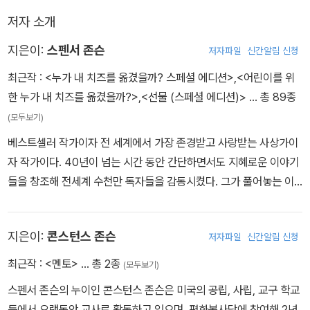
‘1분 원칙’을 통해 체계적으로 일러 주는 행복의 실천편이자 일상에
저자 소개
쫓기며 살아가는 현대인들에게 행복을 찾아 주는 조타수 같은 책이
다.
지은이:
스펜서 존슨
저자파일
신간알림 신청
최근작 :
<누가 내 치즈를 옮겼을까? 스페셜 에디션>
,
<어린이를 위
한 누가 내 치즈를 옮겼을까?>
,
<선물 (스페셜 에디션)>
… 총 89종
(모두보기)
베스트셀러 작가이자 전 세계에서 가장 존경받고 사랑받는 사상가이
자 작가이다. 40년이 넘는 시간 동안 간단하면서도 지혜로운 이야기
들을 창조해 전세계 수천만 독자들을 감동시켰다. 그가 풀어놓는 이
야기들은 평범하지만 세대와 국적을 초월하는 보편적인 진리를 담고
있다. 수많은 명저를 발표했고 그의 저작들은 47개국의 언어로 번역
지은이:
콘스턴스 존슨
저자파일
신간알림 신청
되어 세계 각국에서 베스트셀러의 명성을 떨치고 있다. 1938년 미국
사우스다코다 주(South Dakota)에서 태어났다. 서던캘리포니아대
최근작 :
<멘토>
… 총 2종
(모두보기)
학교(University of Southern California)에서 심리학을 전공한
스펜서 존슨의 누이인 콘스턴스 존슨은 미국의 공립, 사립, 교구 학교
뒤, 영국 왕립외과 대학(Royal College of Surgeons)에서 의학을
등에서 오랫동안 교사로 활동하고 있으며, 평화봉사단에 참여해 2년