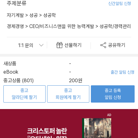
주제분류
신간알림 신청
자기계발
>
성공
>
성공학
경제경영
>
CEO/비즈니스맨을 위한 능력계발
>
성공학/경력관리
선물하기
공유하기
새상품
-
eBook
-
출간 알림 신청
중고상품 (801)
200원
중고
중고
중고 등록
알라딘에 팔기
회원에게 팔기
알림 신청