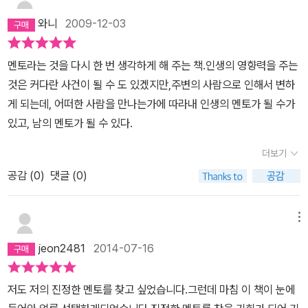
첫 목표를 수정했다. 달성한 것처럼 현재형으로 적는것!' 2010년 3월
와니
2009-12-03
나는 내 모교에서 사회문화를 가르치고 있다!' 내 모교로 교사가 되서
돌아간다면 참 기쁠테다. 일어났을 때, 책상 앞에 앉았을 때, 잠이 들
멘토라는 것을 다시 한 번 생각하게 해 주는 책.인생의 영향력을 주는
때 마다 1분씩 나 자신의 행동이 올해의 합격을 위한 내 목표와 부합
것은 커다란 사건이 될 수 도 있겠지만,주변의 사람으로 인해서 변하
하는지 반성할 것이다.)<1분 칭찬 실천>1단계 : 내가 뭔가 잘한 일이
게 되는데, 어떠한 사람을 만나는가에 따라내 인생의 멘토가 될 수가
있을 때에는 즉석에서 스스로를 칭찬한다.2단계 : 옳은 일을 했을 때
있고, 남의 멘토가 될 수 있다.
에는 그 즉시 칭찬하고, 자기가 잘한 일이나 잘한 편에 드는 일이 구체
적으로 자신에게 말해준다.3단계 : 내가 한 일에 대해 스스로 얼마나
더보기
기분 좋게 느끼고 있는지를 자신에게 말해 준다. 실제로 그런 기분을
공감 (
0
)
댓글 (0)
만끽하기 위해 몇 초 동안 주의를 집중한다.4단계 : 내 자신이 정말
훌륭한 사람이라는 사실을 상기하며 스스로에게 자부심을 불어넣는
메뉴
다.5단계 : 자신이 그와 같은 훌륭한 행동 방식을 유지할 수 있도록 스
스로를 독려한다. 내자신과 나의 행동으로 인해 이런 좋은 기분 상태
jeon2481
2014-07-16
에 다시 빠져드는 게 얼마나 바람직한 일인지 스스로 생각해 본다. <1
분 성찰>처음 30초간1단계 : 목표에 부합하지 않은 행동을 하는 즉시
저도 저의 진정한 멘토를 찾고 싶었습니다.그런데 마침 이 책이 눈에
그 사실을 깨닫도록 노력한다. 2단계 : 내가 무엇을 잘못했는지, 즉 내