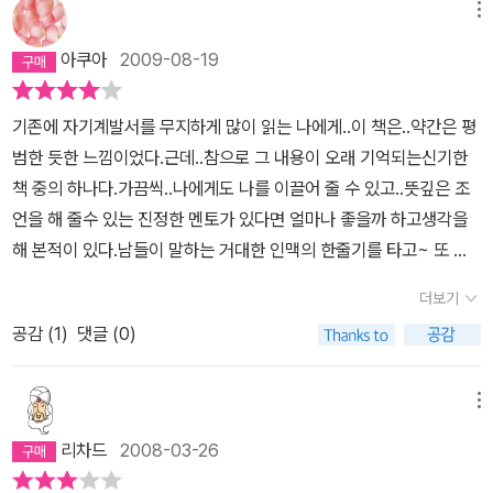
메뉴
아쿠아
2009-08-19
기존에 자기계발서를 무지하게 많이 읽는 나에게..이 책은..약간은 평
범한 듯한 느낌이었다.근데..참으로 그 내용이 오래 기억되는신기한
책 중의 하나다.가끔씩..나에게도 나를 이끌어 줄 수 있고..뜻깊은 조
언을 해 줄수 있는 진정한 멘토가 있다면 얼마나 좋을까 하고생각을
해 본적이 있다.남들이 말하는 거대한 인맥의 한줄기를 타고~ 또 타
도 괜찮으니..그렇게라도 어떻게 연결되어 보고 싶은? 작은 바람이
더보기
있었다고나 할까..^^;;근데..다 필요없다..나에게도 진정한 최고의 멘
공감 (
1
)
댓글 (0)
토가 있었으니...조금은 훈련이 필요하지만..내 자신이 나에게 가장 좋
은 멘토가되어 줄 수 있다는 참된 가르침...자신감을 얻게 된 동시에
도전이 된 멋진 책~추천이요!!
메뉴
리차드
2008-03-26