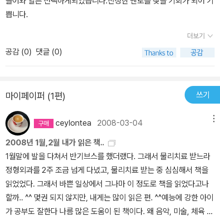
들어와 얼른 선택하게되었습니다.진정한 멘토를 찾을 기회가 되어 기
가 배우고자 하는 것을 스스로에게 가르치는 것을방해하는 것이 무엇
쁩니다.
인지 아주 구체적으로 자기 자신에게 말한다.3단계 : 조용히 내가 '공
더보기
을 놓쳤다'는 사실을 마음속 깊이 느끼는 시간을 갖는다.나머지 30초
간4단계 : 옳지 않은 행동을 한 것은 사실이지만 그 행동과 나라는 사
공감 (
0
)
댓글 (0)
람 자체는 별개임을 상기한다. 자신의 행동을 바로잡고 스스로를 긍
정적인 시각을 바라본다.5단계 : 스스로에게 자신이 배우고자 하는
것을 가르친다. 그릇된 행동 방식을 바꾸고 성찰을 통해 행동을 다듬
쓰기
마이페이퍼 (1편)
는다.(^@^ 나는 계획을 세우면 작심삼일로 잘 끝나는 편이다. 그런
내 자신이 한심하게 느껴질때가 있는데, 또계획을 세우고, 또 반성하
ceylontea
2008-03-04
메뉴
고또 계획세우길 반복한다. 내 자신이 왜 이렇게 나약한지를 한탄할
2008년 1월,2월 내가 읽은 책..
때가 많은데 나를 너무 몰아세우지 않고 나 자신을 칭찬하며 긍정하
1월말에 발을 다쳐서 반기브스를 했더랬다. 그래서 물리치료 받느라
는 법응ㄹ 배워야겠다. 내가 세워 놓은 목표를 항상 상기하며 나의 나
정형외과를 2주 조금 넘게 다녔고, 물리치료 받는 중 심심해서 책을
태함을 다스려야겠다. 그리고 목표를 향해노력하며 조금씩 나아지는
읽었었다. 그래서 바쁜 일상에서 그나마 이 정도로 책을 읽었다고나
나를 칭찬하며...)'내가 마음속에 떠올리는 것이 바로 내가 인생에서
할까.. ^^ 몇권 되지 않지만, 내게는 많이 읽은 편. ^^예능에 강한 아이
얻게 되는 것이다.''자기의 좋은 점을 자주 느낄수록 다른 사람의 좋은
가 공부도 잘한다 나름 많은 도움이 된 책이다. 왜 음악, 미술, 체육 관
면도 자주 발견할 수 있다.'옮긴이의 말 中전 세계 모든 스승들의 궁