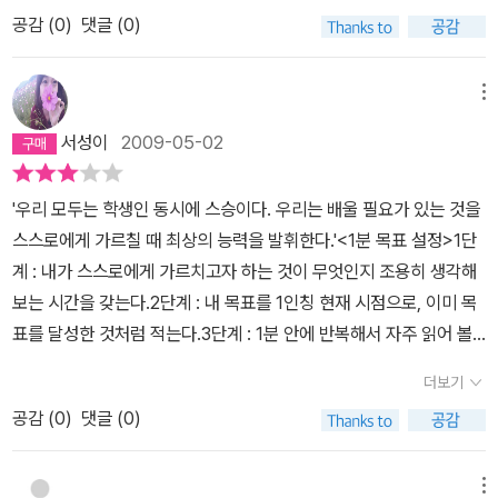
용이다.과연 나는 나의 좋은 멘토가 될 수 있을까?
공감 (
0
)
댓글 (0)
메뉴
서성이
2009-05-02
'우리 모두는 학생인 동시에 스승이다. 우리는 배울 필요가 있는 것을
스스로에게 가르칠 때 최상의 능력을 발휘한다.'<1분 목표 설정>1단
계 : 내가 스스로에게 가르치고자 하는 것이 무엇인지 조용히 생각해
보는 시간을 갖는다.2단계 : 내 목표를 1인칭 현재 시점으로, 이미 목
표를 달성한 것처럼 적는다.3단계 : 1분 안에 반복해서 자주 읽어 볼
수 있도록 목표를 간략하게 적는다.4단계 : 목표를 적을 때에는 달성
더보기
날짜까지 포함해서 구체적으로 적는다.5단계 :목표를 달성했을 때의
공감 (
0
)
댓글 (0)
기분을 상상하며 긍정적인 단어로 목표를 기록한다.6단계 : 날마다
여러 차례 1분씩 투자해서 내 행동과 목표를 돌아보고, 행동이 목표에
부합하는지 살펴본다.(^@^ 이 책을 보고 내가 적어둔 목표 중 제일
메뉴