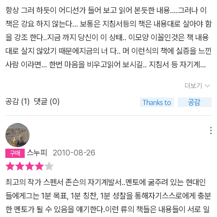
항상 그러 하듯이 어디선가 들어 보고 읽어 본듯한 내용....그러나 이
책은 강요 하지 않는다... 보통은 지침서등의 책은 내용대로 살아야 함
을 강조 한다..지금 까지 당신이 이 상태.. 이모양 이꼴인것은 책 내용
대로 살지 않았기 때문에지금의 너 다.. 머 이런식의 책에 싫증을 느낀
사람 이라면... 한번 마음을 비우고읽어 보시길.. 지침서 등 자기계발
등의 책을 매우 싫어 했던 사람으로써...나름 괜찮은 책았던 책으로 기
더보기
억 할만함...
공감 (
1
)
댓글 (0)
메뉴
스누피
2010-08-26
최고의 작가 스펜서 존슨의 자기계발서..멘토에 굶주려 있는 현대인
들에게그는 1분 목표, 1분 칭찬, 1분 성찰을 통해자기스스로에게 충분
한 멘토가 될 수 있음을 얘기한다.이런 류의 책들은 내용들이 서로 일