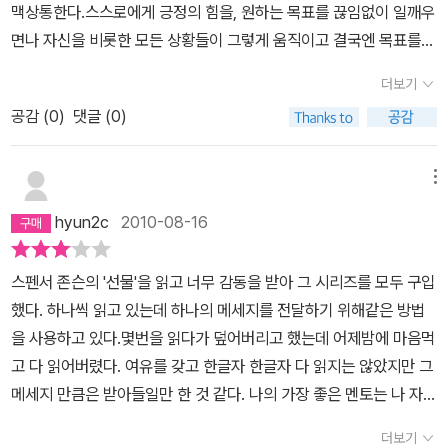
맥상통한다.스스로에게 긍정의 힘을, 원하는 목표를 끊임없이 일깨우
면나 자신을 비롯한 모든 상황들이 그렇게 움직이고 결국엔 목표를
이룰 수 있게 된다고..^^혹시 만족하지 못한 삶을 살고 있다면알고 있
더보기
는 지식대로 행동하지 못한 이유때문이다.멋진 삶을 원한다면 아는대
공감 (
0
)
댓글 (0)
로 행동하라.책 중간중간 주옥같은 명언들도 좋았다.^^
메뉴
hyun2c
2010-08-16
스펜서 존슨의 '선물'을 읽고 너무 감동을 받아 그 시리즈를 모두 구입
했다. 하나씩 읽고 있는데 하나의 메세지를 전달하기 위해같은 방법
을 사용하고 있다.몇번을 읽다가 덮어버리고 했는데 어제밤에 마음먹
고 다 읽어버렸다. 여유를 갖고 한글자 한글자 다 읽지는 않았지만 그
메세지 만큼은 받아들일만 한 것 같다. 나의 가장 좋은 멘토는 나 자신
이며, 긍정적인 사고로 목표를 설정하고, 나 자신에게 칭찬하자는 내
더보기