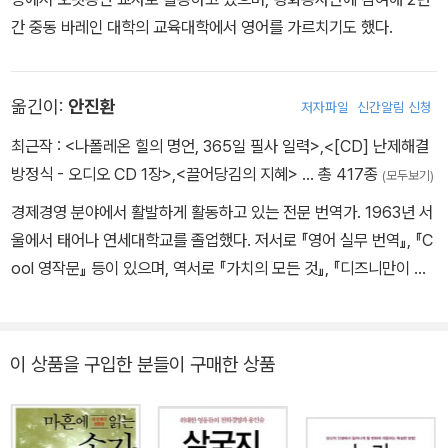
공부했으며, 메이오클리닉(Mayo Clinic Alix School of Medicin
간 중동 바레인 대학의 교육대학에서 영어를 가르치기도 했다.
e)과 하버드대학교 의학전문대학원(Harvard Medical School)에
서 수련의 과정을 마쳤다. 그는 하버드대학교 경영 전문대학원(Harv
ard Business School)에서 리더십 특별연구원, 케네디 공공정책대
옮긴이:
안진환
저자파일
신간알림 신청
학원 (John F. Kennedy School of Government)에서 공공리더
최근작 :
<나폴레온 힐의 명언, 365일 필사 일력>
,
<[CD] 난제해결
십센터 고문, 세계적인 컨설팅 기업인 스펜서 존슨 파트너스(Spenc
방정식 - 오디오 CD 1장>
,
<끌어당김의 지혜>
… 총 417종
er Johnson Partners)의 회장으로 활동하면서 조직의 변화와 개인
(모두보기)
의 발달을 도왔다. 2017년 향년 78세의 나이로 별세했다.
경제경영 분야에서 활발하게 활동하고 있는 전문 번역가. 1963년 서
울에서 태어나 연세대학교를 졸업했다. 저서로 『영어 실무 번역』, 『C
ool 영작문』 등이 있으며, 역서로 『가치의 모든 것』, 『디즈니만이 하
는 것』, 『글로벌 그린 뉴딜』, 『팀 쿡』, 『넛지』, 『스티브 잡스』, 『스틱!』,
『전쟁의 기술』, 『부자 아빠 가난한 아빠』, 『마켓 3.0』, 『괴짜경제학』,
『주식시장을 이기는 작은 책』 등이 있다.
이 상품을 구입한 분들이 구매한 상품