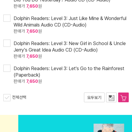
판매가
7,650
원
Dolphin Readers: Level 3: Just Like Mine & Wonderful
Wild Animals Audio CD (CD-Audio)
판매가
7,650
원
Dolphin Readers: Level 3: New Girl in School & Uncle
Jerry's Great Idea Audio CD (CD-Audio)
판매가
7,650
원
Dolphin Readers: Level 3: Let's Go to the Rainforest
(Paperback)
판매가
7,650
원
전체선택
모두보기