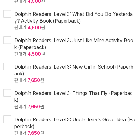
판매가
4,500
원
Dolphin Readers: Level 3: What Did You Do Yesterda
y? Activity Book (Paperback)
판매가
4,500
원
Dolphin Readers: Level 3: Just Like Mine Activity Boo
k (Paperback)
판매가
4,500
원
Dolphin Readers: Level 3: New Girl in School (Paperb
ack)
판매가
7,650
원
Dolphin Readers: Level 3: Things That Fly (Paperbac
k)
판매가
7,650
원
Dolphin Readers: Level 3: Uncle Jerry's Great Idea (Pa
perback)
판매가
7,650
원