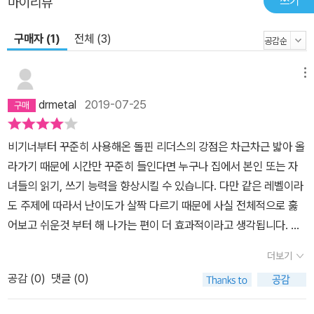
쓰기
마이리뷰
구매자 (1)
전체 (3)
메뉴
drmetal
2019-07-25
비기너부터 꾸준히 사용해온 돌핀 리더스의 강점은 차근차근 밟아 올
라가기 때문에 시간만 꾸준히 들인다면 누구나 집에서 본인 또는 자
녀들의 읽기, 쓰기 능력을 향상시킬 수 있습니다. 다만 같은 레벨이라
도 주제에 따라서 난이도가 살짝 다르기 때문에 사실 전체적으로 훓
어보고 쉬운것 부터 해 나가는 편이 더 효과적이라고 생각됩니다. 이
[비행]에 관련된 책의 경우는 문법상 크게 어려운 부분은 없으며 낱말
더보기
맞추기, 매칭, 간단한 패턴사용해 쓰기 등 다양하게 구성이 되어있어
공감 (
0
)
댓글 (0)
서 하루에 2페이지 정도씩 해 나가면 아이들도 어려워 하지 않을 것
같습니다.