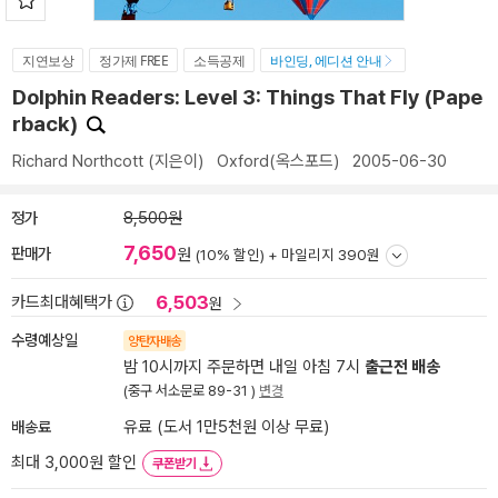
지연보상
정가제 FREE
소득공제
바인딩, 에디션 안내
Dolphin Readers: Level 3: Things That Fly (Pape
rback)
Richard Northcott
(지은이)
Oxford(옥스포드)
2005-06-30
정가
8,500원
7,650
판매가
원
(10% 할인) +
마일리지 390원
6,503
카드최대혜택가
원
수령예상일
양탄자배송
밤 10시까지 주문하면 내일 아침 7시
출근전 배송
(중구 서소문로 89-31 )
변경
배송료
유료 (도서 1만5천원 이상 무료)
최대 3,000원 할인
쿠폰받기