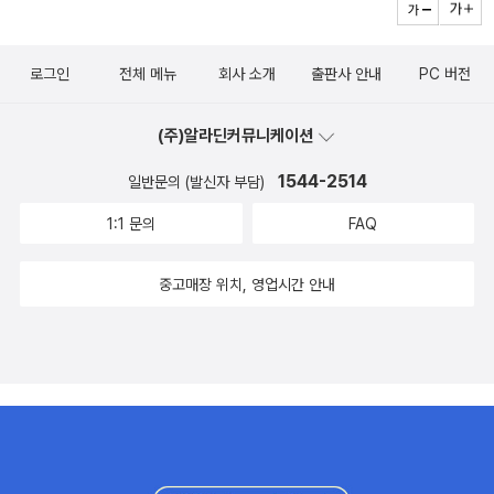
고’ 이 구절은 원래 초판에서는 ‘한 두 원시적 형태에 생명의 숨결
지상이 그대로 『파우스트』의 무대가 된다.몰리에르[46]의 경우
이 깃들고’로 ‘창조주를 통해’라는 구절이 빠져있었다고 한다. 즉,
와 마찬가지로, 괴테를 영역하면 만족할 만한 효과가 나오지 않는
다윈은 진화를 신의 작품으로도 볼 수 있다는 뉘앙스를 준 것이
로그인
전체 메뉴
회사 소개
출판사 안내
PC 버전
다. 번역 효과가 좀 미흡한들 어떠랴. 토마스 만[107] 등 위대한
다. 따라서 ‘종의 기원’을 둘러싼 사회와 학계사이의 갈등 그리고
현대 작가들을 포함하여 무수한 작가들에게 영향을 준 이 유럽의
다윈 내면의 갈등을 이 책을 통해 읽을 수 있다. 이렇게 ‘종의 기
(주)알라딘커뮤니케이션
거인을 어떻게든 만나야 한다.66. 제인 오스틴, 1775∼1817, 오
원’에 대한 Review를 마치면서, 내가 읽었던 몇몇 진화론에 관
1544-2514
만과 편견, 엠마'개인 생활의 행복이 걸려 있는 아주 사소한 일들.'
일반문의 (발신자 부담)
한 책들을 추천한다. 다윈이후 발전한 진화론에 대해 궁금한 사람
그녀는 자신이 묘사하는 특별한 작은 세계의 회전축이 고상한 사
1:1 문의
FAQ
들에게는 ‘다윈의 식탁’을 추천한다. ‘다윈의 식탁’은 스티븐 굴드
상, 강렬한 야망, 비극적 절망 등이 아니라 금전, 결혼(사랑 때문
교수와 리처드 도킨스 교수를 포함한 신 다윈주의의 여러 교수들
에 복잡하게 꼬이기도 하지만 늘 그런 것은 아니다), 사회적 계급
중고매장 위치, 영업시간 안내
이 모여 대화하는 형식으로 쓰여, 누구나 쉽고 재미있게 읽을 수
의 유지 등이라는 것을 잘 알았다. 그녀는 이런 평범한 사람들의
있다. 다윈의 일생에 대해서 좀 더 살펴보고 싶은 사람에게는 ‘나
활동을 하나의 코미디로 관찰하고 있다. 마치 대가족의 동정을 잘
의 삶은 서서히 진화해왔다’를 추천한다. ‘나의 삶은 서서히 진화
살펴보는 똑똑하고, 눈 밝고, 의견 표명 잘하는 나이든 고모처럼
해왔다’는 다윈의 자서전으로 다윈의 유머러스한 모습이 잘 그려
말이다.71. 알렉시스 드 토크빌, 1805∼1859, 미국의 민주주의
져 있고, 누구나 부담 없이 편하게 읽을 수 있다.
토크빌은 자유주의적인 귀족주의자, 높은 지성을 갖춘 라파예트
라고 보면 될 것 같다. 『미국의 민주주의』는 두 가지 목적을 겨냥