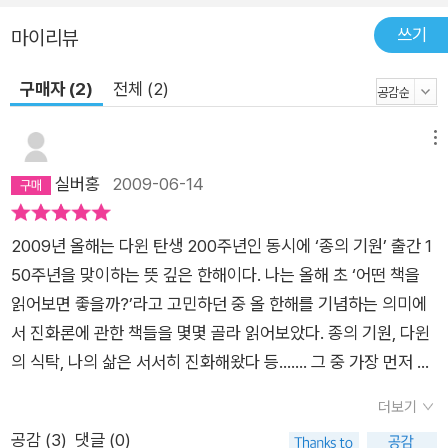
쓰기
마이리뷰
구매자 (2)
전체 (2)
메뉴
실버홍
2009-06-14
2009년 올해는 다윈 탄생 200주년인 동시에 ‘종의 기원’ 출간 1
50주년을 맞이하는 뜻 깊은 한해이다. 나는 올해 초 ‘어떤 책을
읽어보면 좋을까?’라고 고민하던 중 올 한해를 기념하는 의미에
서 진화론에 관한 책들을 몇몇 골라 읽어보았다. 종의 기원, 다윈
의 식탁, 나의 삶은 서서히 진화해왔다 등……. 그 중 가장 먼저 읽
어본 것이 진화론의 성서라 할 수 있는 ‘종의 기원’이다. 21세기의
더보기
생물학의 기원 오늘날 과학이 엄청난 속도로 발전하고 있다는 것
공감 (
3
)
댓글 (0)