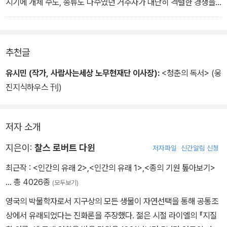
시기에 개체 수도, 종류도 다수였던 거주자가 대단히 격렬한 경쟁을
했을 것이기 때문이다.-p103 중에서
자연 선택의 학설에 관하여 특수한 난제가 여러 가지 있다는 점도 인
추천글
정해야 한다. 가장 흥미로운 난제의 하나는 같은 집군 속에 둘 또는 세
가지의 다른 계급을 이루는 일개미 또는 새끼를 낳지 못하는 암컷이
유시민 (작가, 사람사는세상 노무현재단 이사장):
<청춘의 독서> (웅
존재한다는 것이다. 그러나 나는 어떻게 해서 이런 곤란이 극복될 수
진지식하우스 刊)
있는가를 나타내고자 시도했다.-p482 중에서
저자 소개
지은이:
찰스 로버트 다윈
저자파일
신간알림 신청
최근작 :
<인간의 유래 2>
,
<인간의 유래 1>
,
<종의 기원 톺아보기>
… 총 4026종
(모두보기)
영국의 박물학자로서 지구상의 모든 생물이 자연선택을 통해 공통조
상에서 유래되었다는 진화론을 주장했다. 젊은 시절 라이엘의 『지질