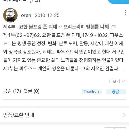
있다. 그리고 그것을 분류하는 체계들에 맞추어서 분류되어진다
중하였다. 그리고 오늘날 자연과학 최고의 고전으로 꼽히는 ‘종의
는 점을 쉽사리 알수 있다. 다윈은 이에 대해서, 자신이 관찰한 내
기원’을 남겼다. 이런 다윈의 자연과학에 대한 무한한 열정과 뛰
oren
2010-12-25
메뉴
용들을 일목요연하게 분류하고자 한다. 누군가의 자료를 단순히
어난 재능은 ‘종의 기원’에 고스란히 투영되어있다. ‘종의 기원’에
인용하는 것이 아니라는 점이다.이런점에서 그는 자연과학자로
제4부 : 요한 볼프강 폰 괴테 ∼ 프리드리히 빌헬름 니체
서 제시된 사례들 하나하나에서 비글호를 타고 여행하며 자연을
서 충분한 시도를 했다고 생각한다. 현대에 들어와서, 다시금 읽
제4부(62∼97)62. 요한 볼프강 폰 괴테, 1749∼1832, 파우스
탐구한 그의 열정을 느낄 수 있다. 또 방대한 양의 사례들을 해부
어보면 조금 허술한 느낌을 주는것도 사실이다. 왜냐하면, 최근들
트그는 평생 동안 성장, 변화, 분투 노력, 활동, 세상에 대한 이해
학적, 발생학적, 식물지리학적 그리고 지질학적 사례로 체계적으
어서 유전자나 수치로 환산되어진 생물학과 생물구조에 따른 분
와 정복을 강조했다. 괴테는 파우스트적 인간이었고 현대 서구인
로 나누었다는 점에서 그의 과학적 소양을 느낄 수 있다. 진화론
류를 보고 배우기 때문이다. 하지만, 다윈의 이러한 진화론적인
들이 가지고 있는 중요한 삶의 느낌들을 전형화하는 인물이었다.
과 창조론의 갈등 다윈의 ‘종의 기원’은 서구 기독교 문화에 사상
견해는 당시를 생각한다면 충격적인 일이었으리라 생각한다.
제1부는 파우스트 개인의 영혼을 다룬다. 그의 지적인 환멸과 야
최대의 충격을 주었다. 그리고 그 충격은 150년이 지난 지금까지
망, 모든 것을 부정하는 메피스토펠레스에 의해 파우스트 앞에 놓
도 가시지 않고 있다. 1859년 ‘종의 기원’의 진화론은 창조론을
더보기
인 유혹, 파우스트의 마르가레테 유혹, 사랑을 통한 구원의 약속
신봉하던 이들에게는 사회의 위계를 파괴하고 도덕적으로 타락
공감 (
17
)
댓글 (0)
등이 다루어진다. 2부는 개인 파우스트가 아니라 서구의 인간들
시킬 불청객으로 여겨졌다. 책을 출판할 당시 다윈은 이러한 사회
이라는 '더 큰 세계'를 다룬다. 전설적 인물 헬렌이 등장하는 역사
의 반응에 매우 조심스러웠고, 진화론과 창조론 사이에서 깊은 갈
적 환상극이다. 우리가 호메로스[2,3]의 작품에서 만났던 헬렌은
등을 하였다. ‘종의 기원’에서 이러한 그의 갈등을 대변하는 구절
반품/교환 안내
여기서 서양 고전 세계를 상징하고, 파우스트는 르네상스 이후의
이 있다. ‘한 두 원시적 형태에 창조주를 통해 생명의 숨결이 깃들
근대 서양 세계를 상징한다. 『신곡』[30]의 무대였던 천국, 지옥,