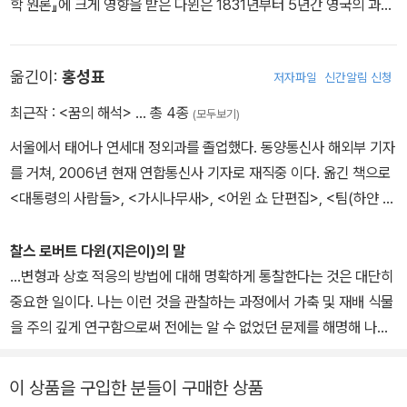
학 원론』에 크게 영향을 받은 다윈은 1831년부터 5년간 영국의 과학
탐험선인 비글호를 타고 세계를 탐험한다. 남아메리카에서 많은 화석
을 발견한 다윈은 과거에 멸종한 생물이 현재 살아 있는 종과 유사하
옮긴이:
홍성표
저자파일
신간알림 신청
고, 특히 태평양의 갈라파고스 제도에 서식하는 동식물이 기후 조건
이 비슷한 남아메리카 대륙에 존재하는 동식물과 크게 다르다는 것을
최근작 :
<꿈의 해석>
… 총 4종
(모두보기)
관찰한다. 그러면서 생물이 지역에 따라 서로 다르게 변할 수 있다고
서울에서 태어나 연세대 정외과를 졸업했다. 동양통신사 해외부 기자
생각하게 된다. 런던으로 돌아온 다윈은 표본에 대한 깊은 고찰과 지
를 거쳐, 2006년 현재 연합통신사 기자로 재직중 이다. 옮긴 책으로
속적인 연구를 통해 진화가 일어났으며, 이러한 변화는 서서히 일어
<대통령의 사람들>, <가시나무새>, <어윈 쇼 단편집>, <팀(하얀 무
났고, 오랜 세월이 필요했으며, 현존하는 모든 종은 결국 하나의 생명
지개)>, <파리대왕>, <어떤 크리스마스 이브의 기적>, <민티샤> 등
체에서 기원했다는 이론을 세우게 된다. 다윈은 종 내의 변이가 무작
이 있다.
찰스 로버트 다윈(지은이)의 말
위하게 일어났고 이렇게 다양한 변이를 갖춘 개체들은 환경의 적응능
...변형과 상호 적응의 방법에 대해 명확하게 통찰한다는 것은 대단히
력에 따라 선택되거나 소멸된다고 했다. 다윈은 그의 이론을 『종의 기
중요한 일이다. 나는 이런 것을 관찰하는 과정에서 가축 및 재배 식물
원』에 담아 출판한다. 다윈의 이론은 일부 학자에게는 열렬한 지지를
을 주의 깊게 연구함으로써 전에는 알 수 없었던 문제를 해명해 나갈
받았지만 종교계에 엄청난 파문을 던졌고, 많은 사람에게 맹렬한 비
절호의 기회를 잡은 것이다. 이 경우나 또 다른 복잡한 문제의 경우에
난을 받았다. 다윈 자신은 신학과 사회학에 관한 언급을 극도로 꺼렸
도 나는 항상 사육 재배하의 변이에 관한 지식이 비록 불완전한 것이
이 상품을 구입한 분들이 구매한 상품
지만, 많은 학자가 자신들의 이론을 지지하는 수단으로 다윈의 이론
라 할지라도 가장 좋은, 가장 안전한 열쇠를 제공해 준다는 것을 알았