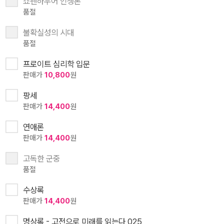
쇼펜하우어 인생론
품절
불확실성의 시대
품절
프로이트 심리학 입문
판매가
10,800
원
팡세
판매가
14,400
원
연애론
판매가
14,400
원
고독한 군중
품절
수상록
판매가
14,400
원
명상록 - 고전으로 미래를 읽는다 025