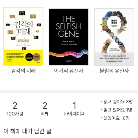
을 이용하면서 과학계뿐만 아니라 사회 전반에 걸쳐 큰 영향을 미치
다. 박물학자들은 이와 같은 경우를 흔히 무시하고 있지만, 나는 감히
게 된다. 다윈은 평생을 묵묵하게 자신의 연구에 정진한 학자로서 『비
그것이 대단한 가치를 지닌다고 주장하는 바이다.
글호 탐험』(1839)과 『종의 기원』(1859)에 이어, 『가축과 재배작물
의 변이』(1868), 『인간의 유래』(1871), 『인간과 동물의 감정표현』
(1872) 등의 책을 저술했다. 『인간의 유래』에서 다윈은 『종의 기원』
(1859)에서 펼친 자신의 이론을 인간에게 적용하는 한편, 성(性)선
택에 대해 자세하게 논의한다.
감각의 미래
이기적 유전자
불멸의 유전자
읽고 싶어요 3명
2
2
1
읽고 있어요 1명
100자평
리뷰
마이페이퍼
읽었어요 10명
이 책에 내가 남긴 글