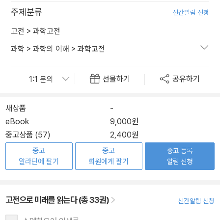
주제분류
신간알림 신청
고전
>
과학고전
과학
>
과학의 이해
>
과학고전
선물하기
공유하기
새상품
-
eBook
9,000원
중고상품 (57)
2,400원
중고
중고
중고 등록
알라딘에 팔기
회원에게 팔기
알림 신청
고전으로 미래를 읽는다 (총 33권)
신간알림 신청