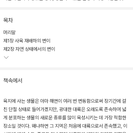
이 살아 남는다는 견해를 펼친다.
목차
이 학설은 스펜서의 진화론 학설, 헉슬리의 사상 운동이 결부되어 19
세기 말 산업 자볹주의 발전기에 큰 영향을 미친다. 또한 기독교 세계
머리말
관에 대해 가장 큰 타격을 가한 저서로도 알려져 있다.
제1장 사육 재배하의 변이
제2장 자연 상태에서의 변이
홍신문화사의 '고전으로 미래를 읽는다'시리즈의 20번째 책이며, 과
거에 홍신 사상문고 시리즈로 출간되었던 것을 재편집해 출간한 것이
다.
책속에서
육지에 사는 생물은 아마 해면이 여러 번 변동함으로써 장기간에 걸
친 단절 상태로 들어가겠지만, 광대한 대륙은 오래도록 존속하여 넓
게 분포하는 생물의 새로운 종류를 많이 육성시키는 데 가장 적합한
장소일 것이다. 왜냐하면 그 지역은 처음에 대륙으로서 존속했고, 이