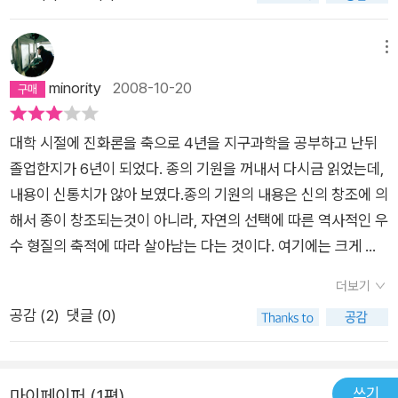
을 아는 사람이라면, 150년이나 된 자연과학고서를 읽는다는 것
에 대해 의아해할 것이다. 하지만 그렇게 의아해할 이유는 없다고
말하고 싶다. 20세기에 이어 21세기에도 내로라하는 생물학자들
메뉴
이 다윈의 ‘종의 기원’을 새롭게 독해해내면서 신 다윈주의자라
minority
2008-10-20
자처하고 있다. 현대 생물학의 대표 주자이자 최대 라이벌인 다수
준 선택론의 스티븐 굴드 교수(Stephen J. Gould)와 유전자 선
대학 시절에 진화론을 축으로 4년을 지구과학을 공부하고 난뒤
택론의 리처드 도킨스 교수(Richard Dawkins)가 이에 해당할
졸업한지가 6년이 되었다. 종의 기원을 꺼내서 다시금 읽었는데,
것이다. 따라서 21세기에 다윈의 ‘종의 기원’을 읽는다는 것은 한
내용이 신통치가 않아 보였다.종의 기원의 내용은 신의 창조에 의
물간 과학서를 읽는 것이 아니라, 21세기 생물학의 기원을 읽는
해서 종이 창조되는것이 아니라, 자연의 선택에 따른 역사적인 우
것이며 한 시대를 변화시킨 놀라운 발상을 읽는 것이다. 자연과학
수 형질의 축적에 따라 살아남는 다는 것이다. 여기에는 크게 두
에 대한 열정과 재능 다윈은 할아버지, 아버지 모두 의사로 대대
가지 이론이 밑받침 되고 있는데, Charles Lyell의 'Principle of
로 이어지는 의사집안에서 태어났다. 자연스럽게 다윈은 영국의
더보기
Geology' 와 맬서스가 언급되어진다. 찰스 라이엘의 지질학의
에든버러 대학에서 의학공부를 하였다. 하지만 의학공부에 흥미
공감 (
2
)
댓글 (0)
원리는 자연과학적인 의미에서 지질 시대의 분포와 형성과정에
를 느끼지 못하고 중도에 포기하였다. 그리고 아버지의 권유로 다
대한 과학적 이론적인 근거를 제하여 준다.읽다가 보면, 다윈의
시 신학공부를 하기위해 케임브리지 대학에 들어갔다. 하지만 신
이론들이 생물체의 관찰에 근거해있다는 점을 쉽사리 간파할수
학공부보다는 자연과학에 흥미를 느꼈고, 자연을 탐구하는 데 열
쓰기
마이페이퍼 (1편)