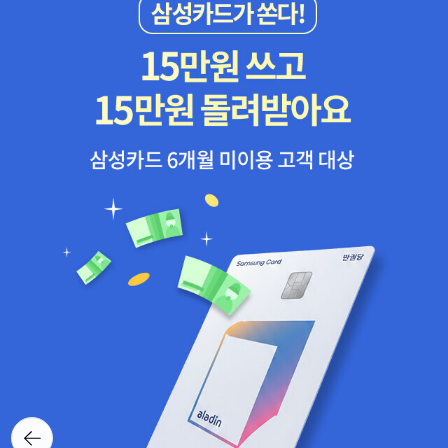
한다. 하나는 미국의 민주적(그는 이것을 평등주의와 같은 것으
로 보았다) 제도를 기술하고 분석하는 것이다. 다른 하나는 그 관
찰과 분석을 유럽(특히 프랑스) 정치의 사상과 실천에 있어서 하
나의 길잡이로 삼으려는 것이었다. 많은 사람들이 아직까지도 이
책이 미국을 분석한 가장 심오하고 현명하고 예견적인 저서라고
평가한다.그의 예견이 모두 성사된 것은 아니었다. 그러나 이 책
을 읽는 독자는 그의 동정심, 이해력, 균형감각, 선견지명에 놀라
지 않을 수 없다. 게다가 이 책은 뛰어난 구조와 우아한 문제의식
을 갖춘 걸작이다. 토크빌 당시에 미국의 근대적 자본주의 구조는
아직 초창기에 지나지 않았지만, 그는 후대의 마르크스[82]보다
훨씬 더 예리하게 그 구조의 장래, 장점, 단점, 가능성을 꿰뚫어
보았다. 이미 150년 전에 토크빌은 '과반수 독재의 가능성'을 우
리에게 경고했다. 그는 우리가 현재 살고 있는 대중의 시대를 내
다보았다.72. 존 스튜어트 밀, 1806∼1873, 자유론, 여성의 종속
감정이 완전 배제된 영국적 방식으로 집필된『자유론』은 명석한
뒤로가
설득력과 인도주의적 주장이 돋보이는 걸작이다. 국가에 대한 개
기