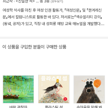
최근작 :
<친밀한 적>
… 총 3종
(모두보기)
여성학 석사를 마친 후 여성 인권 활동가, 『여성신문』 및 『한겨레신
문』에서 칼럼니스트로 활동한 바 있다. 저서로는『섹슈얼리티 강의』
(동녘, 공저)가 있고, 직장 내 성희롱 예방 교육 매뉴얼을 개발했다.
현재는 <한국여성민우회> 정책 위원으로 활동하면서, 연세대학교 문
화학과에서 박사 논문을 준비하고 있다.
이 상품을 구입한 분들이 구매한 상품
바람 관찰자
플라스틱 섬
속마음을 말해 봐