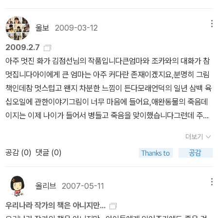
근절을 위한, 예방을 위한 교육의 중요성을 실감했다. 특히 어린이 성
교육은 꼭 이루어져야 한다. 어린이 성폭력 예방의 첫걸음은 뭐니뭐
울보
2009-03-12
메뉴
니해도 '내 몸의 나의 것'이라는 인식부터 심어주는 게 아닐까? 원치
2009.2.7
않은 접촉에 '싫다'고 말하고, 도움이 필요할 때, 피해를 입었을 때 혼
아주 멋진 화가 김점선님의 작품입니다큰엄마와 조카와의 대화가 참
자 고립되지 않게 '말해도 괜찮다' 알려주어야 한다. 내 아이에게 성교
멋집니다아이에게 큰 엄마는 아주 커다란 존재이겠지요,분명히 그림
육을 해주기가 어렵게 느껴진다면 아이와 함께 그림책을 읽으면서 알
책인데참 멋스럽고 왠지 차분한 느낌이 든다모래언덕의 일년 삼백 육
려주는 것도 좋은 방법이다. 소중한 내 아이의 몸과 마음을 지켜주는
십오일에 관한이야기그림이 너무 마음에 들어요,애완동물의 죽음데
성교육 그림책 몇 권을 추천한다. >소중한 아이의 몸과 마음을 지켜
이지는 이제 나이가 들어서 병들고 죽음을 맞이했습니다그런데 주인
주는 성교육 그림책 10년간 우리 어린이를 지켜온 성교육 그림책의
이 자신을 잃고 너무 슬퍼할까 항상 저 하늘 나라 위해서도 노심초사
대표 도서 <이럴 땐 싫다고 말해요!>, 어린이 성폭력을 정면으로 다
더보기
하지요그리고 그 먼 하늘나라에서 언제나 지켜보면서 주인이 행복하
룬 첫 책 <슬픈 란돌린>, 성폭력 피해를 입은 어린이가 직접 쓰고 그
공감 (
0
)
댓글 (0)
기를 바라는 마음참 사랑스러운 그림책이다, 참 재미난 그림책이다꽥
린 책<말해도 괜찮아>, '조심해'라는 말보다 스스로 지키는 힘을 먼저
꽥 부인은아기가 태어나자 못난 아이들은 쳐다보지도 않고 이쁜 아이
길러주세요 <내 몸은 나의 것>
만 챙기지요못생겨서 엄마 사랑을 받지 못하는 여섯형제들은 그래도
올리브
2007-05-11
메뉴
아주 꿋꿋하게 헤엄치는 법도 배우고먹이 잡는 법도 배우지요정말 너
우리나라 작가의 책은 아니지만...
무한 엄마 아닌가 싶다하지만 부모도 자식중에 편애를 하겠지요하지