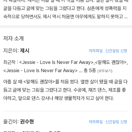
서 특별하다. 제시는 아홉 살 때 이 책을 처음 썼다. 열한 살이 됐을 때
글을 다듬고 글에 맞는 그림을 그렸다고 한다. 삼촌에게 성폭력을 지
속적으로 당하면서도 제시 역시 처음엔 아무에게도 말하지 못하고 상
처만 키우고 있었다.
저자 소개
성폭력 피해 어린이들이 대부분 그렇듯이 스스로를 비난하고 겁을 내
며, 혼자서 아픈 비밀을 지키느라 악몽에 시달렸던 것이다. 그러나 다
지은이:
제시
저자파일
신간알림 신청
행히도 제시는 뭔가 옳지 않다는 생각을 했고, 용기를 내어 부모님께
최근작 :
<Jessie - Love Is Never Far Away>
,
<말해도 괜찮아>
,
먼저 말을 꺼냈다. 이 이야기는 제시가 그 일을 처음 겪게 됐을 때부
<Jessie - Love Is Never Far Away>
… 총 5종
(모두보기)
터, 부모님께 말을 꺼낼 때의 심정, 그리고 말을 함으로써 어떠한 도움
아홉 살 때 <말해도 괜찮아>를 처음 썼다. 열한 살이 됐을 때 글을 다
을 받을 수 있는지까지를 생생히 담고 있다.
듬고 글에 맞는 그림을 그렸다고 한다. 수공예, 재즈 댄스, 체조를 좋
아하고, 앞으로 댄스 강사나 해양 생물학자가 되고 싶어 한다.
제시의 글 앞뒤로는 전문가의 글이 따로 실려 있는데, 전문가의 경험
과 지식에서 비롯된 해석적이고 실질적인 글은 어린이 성폭력을 예방
하고 문제를 극복하기 위해 우리가 무엇을 해야 할지에 대한 방향을
옮긴이:
권수현
저자파일
신간알림 신청
제시해 준다는 점에서 유용하다.