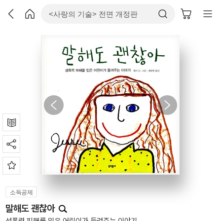
소득공제
말해도 괜찮아