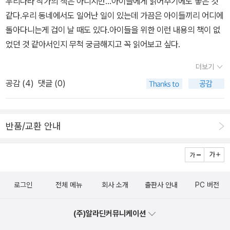
우리나라 작가의 책은 아니지만...아이들에게 읽어주기에도 좋은 것
만 모두 사랑스러운 아이들인데,,성폭력에 관한 그림책한부모 가정의
같다.우리 동네에서도 일어난 일이 있는데 가끔은 아이들끼리 어디에
아이 아빠 혼자서 아이를 키우면서 집안일도 해야 하고회사일도 해야
돌아다니는게 겁이 날 때도 있다.아이들을 위한 이런 내용의 책이 없
하고 요즘 점점 더 많아 지고 있는 한가정,,그 문제를 살며서 들여다
었던 것 같아서인지 무척 궁금해지고 꼭 읽어보고 싶다.
볼 수있는 그림책많은 이들의 도움과 관심이 필요할것 같다,,똑똑 한
돼지들이 왜>지금은 그렇게 되었을까요사람도 마찬가지이다너무 편
더보기
안한것만 추구하다보면나태해지고 도태 되기 마련이다돼지들도 그랬
공감 (
4
)
댓글 (0)
다편안하고자 사람을 고용했는데이제전세는 역전 되었다그런데 요즘
인간들도 너무 편안한것만 추구하는건지 아닌지 모르겟다,아픈 우리
할머니어느날 할머니가 은행에서 아주 이상한 행동을 보인다은행에
반품/교환 안내
들어있던 모든돈을 찾아 집으로 와서는 여기저기에 숨긴다그모습을
지켜보던 어린손자는 그런 할머니와 돈을 지켜드려야 한다는 마음이
간절하다그리고 열심히 할머니를 지켜드린다그리고 다시 할머니는
예전의 할머니로 돌아오셨다손자는 얼마나 놀랐을까 그러나 그 모습
로그인
전체 메뉴
회사 소개
출판사 안내
PC 버전
이 참 침착하고 의젓하다,,도서관에 사는 생쥐어느날 책을 만들게 된
다그리고 도서관을 찾는 친구들을 위해서도아주 멋진 책을 만드는 법
(주)알라딘커뮤니케이션
을 아주 재미나게 만들어 준다 참 멋진 생쥐다,다문화 가정에 관한 이