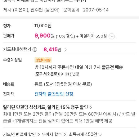
성폭력 피해를 입은 어린이가 들려주는 이야기
제시
(지은이),
권수현
(옮긴이)
문학동네
2007-05-14
정가
11,000원
9,900
판매가
원
(10% 할인) +
마일리지 550원
8,415
카드최대혜택가
원
수령예상일
양탄자배송
밤 10시까지 주문하면 내일 아침 7시
출근전 배송
(중구 서소문로 89-31 )
변경
배송료
유료 (도서 1만5천원 이상 무료)
전자책
전자책 출간알림 신청
알라딘 만권당 삼성카드, 알라딘 15% 청구 할인
최대 1만원 또는 2만원 할인(전월 30만원 또는 60만원 이용 시) / 카드 발
급월 +1개월까지는 전월 실적이 없어도 최대 1만원 혜택 제공
카드/간편결제 할인
무이자 할부
소득공제 450원