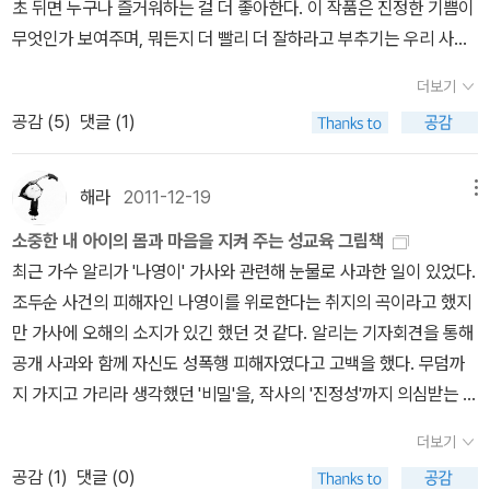
더보기
공감 (
5
)
댓글 (1)
해라
2011-12-19
메뉴
소중한 내 아이의 몸과 마음을 지켜 주는 성교육 그림책
최근 가수 알리가 '나영이' 가사와 관련해 눈물로 사과한 일이 있었다.
조두순 사건의 피해자인 나영이를 위로한다는 취지의 곡이라고 했지
만 가사에 오해의 소지가 있긴 했던 것 같다. 알리는 기자회견을 통해
공개 사과와 함께 자신도 성폭행 피해자였다고 고백을 했다. 무덤까
지 가지고 가리라 생각했던 '비밀'을, 작사의 '진정성'까지 의심받는 상
황이 오자 털어놓기로 했던 것이다. '나도 피해자다', '나는 또다른 나
더보기
영이다' 라고. 그녀의 고백에 가슴이 아팠다. 이 세상에 성폭력이 사라
공감 (
1
)
댓글 (0)
질 수 있다면 그 어떤 작은 노력이라도 해야 한다고 생각했다. 성폭력