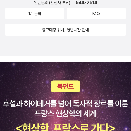
1544-2514
일반문의 (발신자 부담)
야기,개는 왜 사람과 함께 살게 되었나여러분은 아시나요소년 킵은
아주 멋진 늑대를 만났다그리고 그 늑대가 지금은 우리 인간의 멋진
1:1 문의
FAQ
친구 개가 되었다는 말씀건축가 개미 로베르토그는 정말 멋진 집을
짓고 싶다그런데 그가 취직하고 싶은 곳에서는 그를 받아 주지 않는
중고매장 위치, 영업시간 안내
다그러나 집이 없어서 힘들어 하는 친구들만났다그리고 그들을 위해
서 아주 멋진 집을 만들어 준다그림이 참 재미나다,아주 멋진 남방을
입은 펭귄 테키그의 신나는 여행이 시작된다,파란 두건 샐마는 빨간
모자 이야기를 페러디 한것 처럼 아주 재미나다아프리카 가나에 사는
샐마는 심부름으로 시장에 갔다가 돌아오는 길에 늑대에 꾀임에 넘어
가게 된다그러나 샐마는 그렇게 나약한 아이가 아니었다샐마는 스스
로 할머니를 구했다과연 구가 훔쳐갔을까?아주 재미나고 멋진 그림
책그림 때문에 더 눈에 쏙 들어오는 그림책이다,마음이 아프다실제
한아이가 그린 그림과 이야기어느날 눈이 한쪽 보이지 않기 시작하더
니 뇌에 종양이 생겨서 죽음을 맞이 하게 된 소녀의 이야기소녀가 우
리들에게 남긴 따뜻한 이야기,할아버지와 이런 추억을 남길 수있다는
행복이 얼마나 좋을까참 멋진 그림책이다,우리아이에게도이런 추억