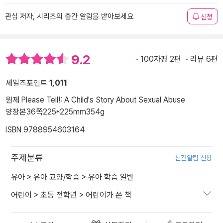
관심 저자, 시리즈의 출간 알림을 받아보세요
신청
9.2
100자평 2편
리뷰 6편
세일즈포인트
1,011
원제 Please Tell!: A Child's Story About Sexual Abuse
양장본
36쪽
225*225mm
354g
ISBN 9788954603164
주제분류
신간알림 신청
유아
>
유아 교양/학습
>
유아 학습 일반
어린이
>
초등 전학년
>
어린이가 쓴 책