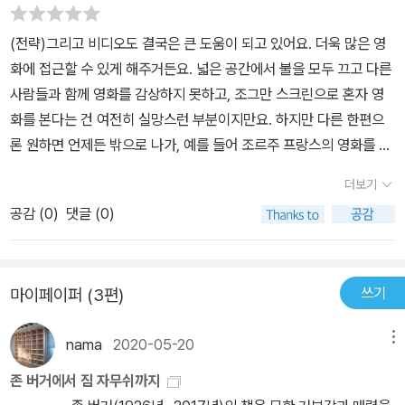
천국보다 낯선>을 봤고 <미스테리 트레인>을 봤고 <다운 바이 로>
를 <데드맨>을 <고스트 독>을 그리고 <커피와 담배>를 봤다. 몇몇
(전략)그리고 비디오도 결국은 큰 도움이 되고 있어요. 더욱 많은 영
은 끔찍할 정도로 지루했고 몇몇은 기가막힐 정도로 환상적이었다.
화에 접근할 수 있게 해주거든요. 넓은 공간에서 불을 모두 끄고 다른
눈 깜짝할 새에 나는 졸업을 했고 영화를 관뒀고 회사에 취직했다. 더
사람들과 함께 영화를 감상하지 못하고, 조그만 스크린으로 혼자 영
이상 짐 자무쉬를 찾지 않았다. 그게 벌써 10년 전이다. 시간이라는,
화를 본다는 건 여전히 실망스런 부분이지만요. 하지만 다른 한편으
이 부지런한 악마에 그저 감탄할 뿐이다.기억은 시간이 지날수록 흐
론 원하면 언제든 밖으로 나가, 예를 들어 조르주 프랑스의 영화를 구
릿해지는 것 같지만 실제로는 그렇지도 않은 것 같다. 나이가 들수록
해볼 수 있어요. TV 얘기를 하다 보니 고다르가 한 말이 생각나네요.
옛 일을 떠올리게 된다. 구석에 쳐박혀 먼지 덮힌 기억을 자꾸만 꺼내
더보기
그는 극장과 비디오의 차이를 묻는 말에 이렇게 대답했어요. '극장에
본다. 그럴수록 기억은 더 생생해진다. 나는 어느 큰 도서관에서 이 책
공감 (
0
)
댓글 (0)
서는 스크린을 올려다보고, tv는 내려다보죠'라고요. -160쪽
을 발견했고 거의 동시에 꺼내들었다. 이틀 뒤 내 책상 위에는 이 책이
배송되어 있었다.<잠 자무시> 인터뷰집은 그의 대다수 영화와 마찬
가지로 지루하다. 여러 인터뷰를 모아 놓은 것이기 때문에 같은 얘기
쓰기
마이페이퍼 (3편)
를 되풀이 할 때가 많다. 확실히 그의 영광은 데뷔작인 <천국보다 낯
선>에 몰려 있다. 사람들은 거의 신화가 된 이 작품에 대해서만 궁금
nama
2020-05-20
메뉴
해한다. 이 줄거리도, 유명한 배우도 없는 흑백 영화가 왜 자기를 그토
존 버거에서 짐 자무쉬까지
록 매료시켰는지 놀라워 한다. 사람들은 그 이유를 짐 자무시의 입에