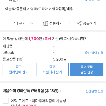
예술/대중문화
>
영화/드라마
>
영화감독/배우
선물하기
공유하기
이 책을 알라딘에
1,700
원 (
최상
기준)에 파시겠습니까?
새상품
-
eBook
-
출간 알림 신청
중고상품 (10)
9,200원
중고
중고
중고 등록
알라딘에 팔기
회원에게 팔기
알림 신청
마음산책 영화감독 인터뷰집 (총 13권)
신간알림 신청
에릭 로메르 - 아마추어리즘의 가능성