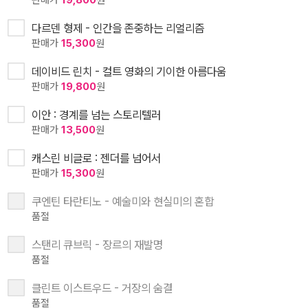
판매가
19,800
원
다르덴 형제 - 인간을 존중하는 리얼리즘
판매가
15,300
원
데이비드 린치 - 컬트 영화의 기이한 아름다움
판매가
19,800
원
이안 : 경계를 넘는 스토리텔러
판매가
13,500
원
캐스린 비글로 : 젠더를 넘어서
판매가
15,300
원
쿠엔틴 타란티노 - 예술미와 현실미의 혼합
품절
스탠리 큐브릭 - 장르의 재발명
품절
클린트 이스트우드 - 거장의 숨결
품절