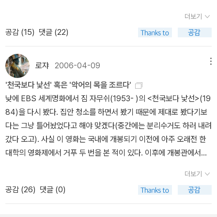
들의 뮤지션-톰 웨이츠, 출생과 오해-비트 세대가 남긴 선물-별들의
을 보고 '정말 그렇구나!' 감탄했어요.이벤트에 참여한 독자들의 사랑
고향 트루버도어 클럽-이야기꾼의 밤 노래-노래만 불렀다, 돈은 못
더보기
을 가장 많이 받은 책은 요렇게 다섯 권이랍니다.자~ 독자들의 마음
벌었다-결혼은 이들처럼-소리에 대한 편력, 칼리오페 에피소드-뮤지
공감 (
15
)
댓글 (22)
을 산 책,판매량 순위로불러 모아 봤어요.(위에 있는 책은 패쓰~)'마
컬 이어스-'나'에서 세계로 톰 웨이츠에 대한 이야기를 재미있고 간편
음 산책' 책이 엄청 많네요~
하게 읽을 수 있어서 좋았다. 이 책을 쓰신 저자에게 저절로 감사의 마
로쟈
2006-04-09
메뉴
음을 갖게 되었다. 톰 웨이츠의 진짜 아버지, 잭 케루악 무엇이 톰 웨
이츠를 길 위에 서게 하는 것일까. 젊은 시절의 '방랑'과 끊임없이 변
'천국보다 낯선' 혹은 '악어의 목을 조르다'
주되며 톰 웨이츠의 음악을 관통하는 '길'의 이미지는 어디에서 온 것
낮에 EBS 세계명화에서 짐 자무쉬(1953- )의 <천국보다 낯선>(19
일까. 어쩌면 이 사람 이야기라면 자다가도 벌떡 일어나 기도를 올릴
84)을 다시 봤다. 집안 청소를 하면서 봤기 때문에 제대로 봤다기보
정도로 전설처럼 떠받드는 잭 케루악의 영향은 아니었을까. (중략)<
다는 그냥 틀어놨었다고 해야 맞겠다(중간에는 분리수거도 하러 내려
길 위에서>의 책장에 '역마'라는 마법약이라도 묻혀 놓을 것일까. 잭
갔다 오고). 사실 이 영화는 국내에 개봉되기 이전에 아주 오래전 한
케루악은 이 소설 하나로 당시 미국의 젊은이들을 모두 길 밖으로 내
대학의 영화제에서 거푸 두 번을 본 적이 있다. 이후에 개봉관에서도
몰았다. '비트'라는 단어를 처음 만든 그는 비트는 음악의 박자가 아니
한번 보고. 그러는 사이에 80년대 대학가의 '전설'이었던 이 영화는
더보기
라 단지 '세상의 모든 관습에 대한 지겨움의 표현일 뿐'이라고 말했고,
이젠 '낯익은' 영화가 되었다. '포스트모던적'이었던 영화의 포스터는
공감 (
26
)
댓글 (0)
젊은이들은 일제히 쌍수를 들고 뛰쳐나가 그 길로 비트닉(비트족)이
거의 키치가 되었고. <천국보다 낯선>은 얼마전 최근작 <브로큰 플
되었다. 밥 딜런이 훗날 '그의 작품이 모든 걸 바꿔 놨듯이 내 삶도 바
라워>(2005)가 국내 개봉된바 있는 미국 독립영화계의 '기린아' 짐