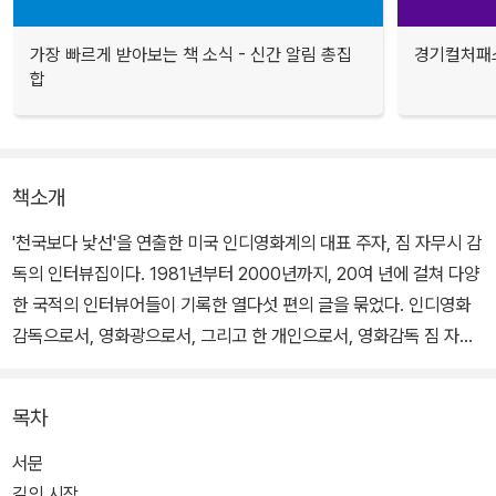
가장 빠르게 받아보는 책 소식 - 신간 알림 총집
경기컬처패스
합
책소개
'천국보다 낯선'을 연출한 미국 인디영화계의 대표 주자, 짐 자무시 감
독의 인터뷰집이다. 1981년부터 2000년까지, 20여 년에 걸쳐 다양
한 국적의 인터뷰어들이 기록한 열다섯 편의 글을 묶었다. 인디영화
감독으로서, 영화광으로서, 그리고 한 개인으로서, 영화감독 짐 자무
시의 다양한 면모를 보여주는 책이다.
목차
인터뷰는 '영원한 휴가'부터 '커피와 담배'에 이르기까지, 짐 자무시 자
신이 영화에 담고자 했던 것들이 무엇인지를 하나하나 들려준다. 영
서문
화 제작 과정에 대한 에피소드 외에, 그의 삶과 개인적 이야기를 담은
길의 시작