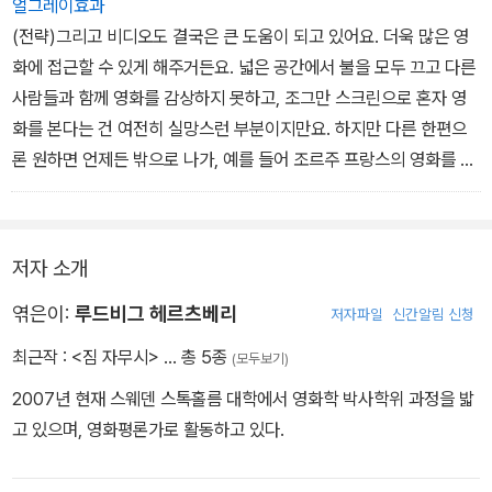
죠. 하지만 슬프게도, 역설적으로, 그러한 차이점들이 세상의 아름다
얼그레이효과
움을 정의하면서도, 세상이 지속적으로 존재하는 것을 막을지도 모르
(전략)그리고 비디오도 결국은 큰 도움이 되고 있어요. 더욱 많은 영
죠. - 본문 162쪽에서
화에 접근할 수 있게 해주거든요. 넓은 공간에서 불을 모두 끄고 다른
사람들과 함께 영화를 감상하지 못하고, 조그만 스크린으로 혼자 영
화를 본다는 건 여전히 실망스런 부분이지만요. 하지만 다른 한편으
론 원하면 언제든 밖으로 나가, 예를 들어 조르주 프랑스의 영화를 구
해볼 수 있어요. TV 얘기를 하다 보니 고다르가 한 말이 생각나네요.
그는 극장과 비디오의 차이를 묻는 말에 이렇게 대답했어요. '극장에
서는 스크린을 올려다보고, tv는 내려다보죠'라고요. -160쪽
저자 소개
엮은이:
루드비그 헤르츠베리
저자파일
신간알림 신청
최근작 :
<짐 자무시>
… 총 5종
(모두보기)
2007년 현재 스웨덴 스톡홀름 대학에서 영화학 박사학위 과정을 밟
고 있으며, 영화평론가로 활동하고 있다.