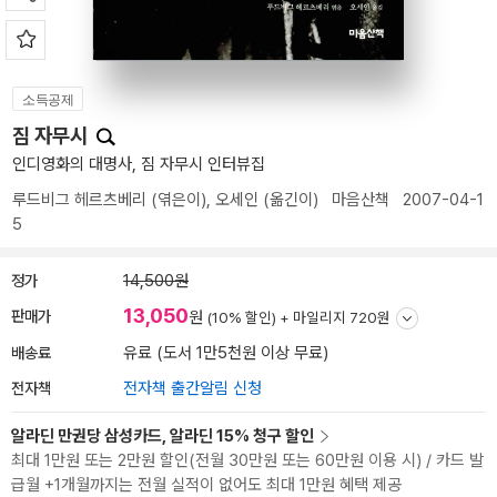
소득공제
짐 자무시
인디영화의 대명사, 짐 자무시 인터뷰집
루드비그 헤르츠베리
(엮은이),
오세인
(옮긴이)
마음산책
2007-04-1
5
정가
14,500원
13,050
판매가
원
(10% 할인) +
마일리지 720원
배송료
유료 (도서 1만5천원 이상 무료)
전자책
전자책 출간알림 신청
알라딘 만권당 삼성카드, 알라딘 15% 청구 할인
최대 1만원 또는 2만원 할인(전월 30만원 또는 60만원 이용 시) / 카드 발
급월 +1개월까지는 전월 실적이 없어도 최대 1만원 혜택 제공