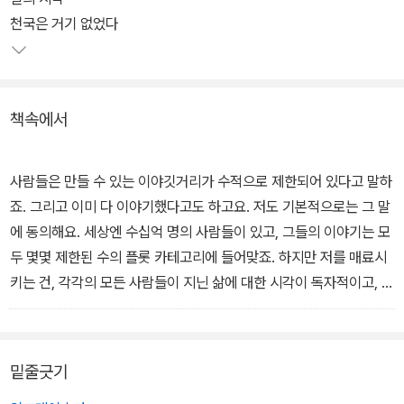
글들도 많다. 그의 세계관, 정치적인 입장 등이 드러나기도 하며, 로베
천국은 거기 없었다
르토 베니니, 카우리스마키 형제, 빔 벤더스 등과 같은 동료들과의 만
남이 소개되기도 한다.
책속에서
원서인 <Jim Jarmusch : Interviews>(University Press of Mis
sissippi)에 수록된 17편의 인터뷰 가운데, 15편을 골라 편집했다. 원
서 출간 이후 개봉한 영화 '브로큰 플라워'의 이야기는, 한국어판에 실
사람들은 만들 수 있는 이야깃거리가 수적으로 제한되어 있다고 말하
린 영화평론가 정성일 씨의 영화평에서 들어볼 수 있다.
죠. 그리고 이미 다 이야기했다고도 하고요. 저도 기본적으로는 그 말
에 동의해요. 세상엔 수십억 명의 사람들이 있고, 그들의 이야기는 모
두 몇몇 제한된 수의 플롯 카테고리에 들어맞죠. 하지만 저를 매료시
키는 건, 각각의 모든 사람들이 지닌 삶에 대한 시각이 독자적이고, 다
른 누구의 것과도 다르다는 점이에요. 제가 관심을 갖는 부분은 인식
과 상황의 그러한 작은 차이점들이죠. 그게 제가 발자크를 좋아하는
이유이기도 해요. 그러한 차이점들이, 그리고 그 모호한 경계점들이,
밑줄긋기
이 행성에서 살아가는 데 있어 저를 가장 유쾌하게 자극하는 것들이