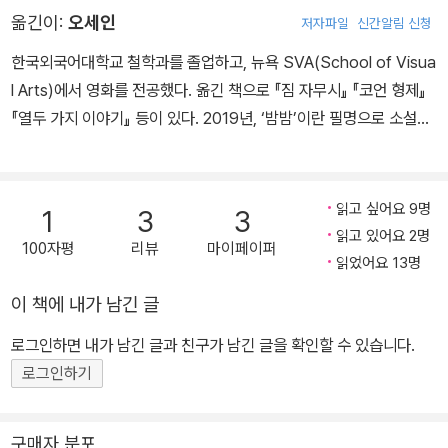
옮긴이:
오세인
저자파일
신간알림 신청
한국외국어대학교 철학과를 졸업하고, 뉴욕 SVA(School of Visua
l Arts)에서 영화를 전공했다. 옮긴 책으로 『짐 자무시』 『코언 형제』
『열두 가지 이야기』 등이 있다. 2019년, ‘밤밤’이란 필명으로 소설
『미래소녀』를 독립출판물로 펴냈다.
읽고 싶어요 9명
1
3
3
읽고 있어요 2명
100자평
리뷰
마이페이퍼
읽었어요 13명
이 책에 내가 남긴 글
로그인하면 내가 남긴 글과 친구가 남긴 글을 확인할 수 있습니다.
로그인하기
구매자 분포