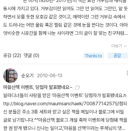
존 버거(1926년- 2017년)의 책은 묘한 거부감과 매력을
서 찾으려 한다. 그러나 대답은 신통치 않다. 대개의 위대한 예술은 창
동시에 가지고 있다. 거부감이란 읽어도 그만 안 읽어도 그만인, 알 듯
작자의 이해와 역량을 한참이나 초월하는 불가해한 존재기 때문이다.
하면서 모를 듯한 모호감 같은 것이고, 매력이란 그런 거부감 속에서
부질없는 질문과 힘겨운 대답이 이어진다. 자기 영화를 팔아야 하는
도 드러나는 어떤 울림 혹은 찔림 같은 것에 눈을 뜬다는 것이다. 아마
입장이 아니었다면 짐 자무시는 결코 인터뷰 같은 걸 하지 않았을 것
엇비슷한 시공간을 함께 나눈 사이라면 그의 글이 잘 맞는 친구처럼
이다. 그를 위한 유일한 위로는 어서 빨리 책장을 덮고 스크린 앞에 앉
다가오지 않았을까 싶다. 부분적으로밖에 이해할 수 없는 이 책. 그럼
아 그저 영화를 보는 것이다. 때문에 의도치 않게 인터뷰집을 효과적
더보기
에도 이 책의 어느 한 부분 때문에 지난 며칠을 바쁘게 보냈다. 다음은
으로 읽는 법을 배웠다. 절대적으로 질문에 집중하라는 것. 훌륭한 질
공감 (
22
)
댓글 (0)
톰 웨이츠의 노래라고 한다. 모두들 동시에 말을 하지누구에게는 힘
문에 바보 같은 대답은 나올 수 있지만 바보 같은 질문에 훌륭한 대답
든 시절이누군가에게 달콤한 시절이라고거리에 피가 뿌려지는 때에
은 나올 수 없다. 그러므로 질문을 읽은 뒤 그게 형편없거나 당신의 흥
도 누군가는 돈을 벌고 있겠지모두들 동시에 말을 하지. 톰 웨이츠는
미를 끌지 못한다면 그 답변 전체를 건너 뛰어도 무방하다.유명한 예
순오기
2010-06-13
메뉴
또 누군가. 출생 1949년 12월 7일, 미국데뷔 1973년 1집 앨범 <C
술가가 되면 모두 이런 곤혹을 치러야 한다. 수 없이 되풀이 되는 똑같
마음산책 이벤트, 당첨자 발표됐네요~
olsing Time>수상 2011년 로큰롤 명예의 전당 2001년 ASA
은 질문들. 새 영화를 찍기에도 바빴을 이 사교성 없는 남자가 행한 그
알라디너들의 사랑을 받은 '마음산책 이벤트' 당첨자가 발표됐네요.h
P 팝 뮤직상 공로상 (출처: 네이버) 유튜브에서 그의 노래를 들어봤
끔찍한 앵무새 연기에, 슬픔과 연민을 담아, 진지한 경의를 표한다.
ttp://blog.naver.com/maumsanchaek/70087714257당첨되
다. 독특했다. 만취한 사람의 절규같기도 한 걸죽하고도 깊은 목소리
신 분들은 주소 3종 세트와 받고 싶은 책을 메일이나 블로그에 비밀
의 흐느낌. 궁금해서 책을 찾아보니 다행히(?) 얇은 책이 한 권 있었
글로 남기랍니다.^^마음산책 블로그 개설 축하 이벤트에 당첨돼 책을
다. 이 작은 책의 내용은 목차에 잘 나타나 있으니, -뮤지션
한 권 받게 됐으니 신나는 일이고,'마음을 산책'이라는 루체님의 댓글