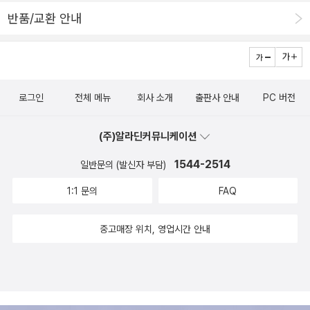
꿔 놓았다.'라고 할 정도로 케루악의 영향은 막강했다. -18~20
자무쉬의 두번째 장편영화이고, 일설에는 빔 벤더스가 <파리, 텍사스
반품/교환 안내
쪽 그래서 또 읽어야 할 책. 예전에 읽다 만 책이다. 그때
>(1984)를 찍고 남은 필름으로 찍은 영화이다(자무시는 벤더스의
그시절에는 막강한 영향력을 발휘했을지 몰라도 시공간을 달리하는
조감독 출신이다). 영화 속 이야기나 화면은 쓸쓸하고 황량하지만, 처
이 시점에서 읽기에는 너무나도 지루하게 느껴져서 집중하기 힘들었
음 볼 때는 아주 낯설고 참신한 영화였다(빅토르 슈클로프스키의 고
다. 빌린 책이라 더 그랬다. '톰 웨이츠가 좋아하는 또 한 명의 비트
전적인 정의에 따르자면, 예술은 '낯설게 하기'이다). '진공청소기를
작가 찰스 부코스키의 시 Nirvana(너바나)를 낭독한 영상이다. 얼마
로그인
전체 메뉴
회사 소개
출판사 안내
PC 버전
돌리다'는 '악어의 목을 조르다'라고 표현하는 게 '미국식'이라고, 헝가
전 읽어봤던 찰스 부코스키(1920년 ~1994년)의 시집이 떠올랐다.
리에서 날아온 사촌동생 에바에게 '미국인' 윌리가 한 수 가르쳐주는
https://blog.aladin.co.kr/nama/11703314 이렇게
(주)알라딘커뮤니케이션
대사처럼. 나 또한 악어의 목을 한참 조르고 난 후에 이 페이퍼를 쓴
꼬리에 꼬리를 물고 이어지더니 이번엔 영화감독 짐 자무쉬 얘기로
다.먼저, 의례적인 영화 줄거리를 이미지들과 함께 옮겨온다. 영화는
1544-2514
일반문의 (발신자 부담)
이어진다. 톰 웨이츠는 짐 자무쉬와 영화 작업을 함께 했다고 한다. 그
'신세계(The New World)', '1년 후(One year Later)', '천국(Para
1:1 문의
FAQ
러면 짐 자무쉬는 누군가. 출생 1953년 1월 22일 미국데뷔 1980
dise)'이란 소제목으로 나뉘어진다. -뉴욕 빈민가의 낡은 아파트에
년 영화 '영원한 휴가' 연출수상 2006년 제 58회 칸영화제 심사위
사는 윌리에게 어느 날 사촌 에바가 찾아온다. 갑자기 군식구를 떠맡
중고매장 위치, 영업시간 안내
원대상 1993년 제 46회 칸영화제 단편영화상 (출처: 네이
게 된 윌리는 처음엔 그녀를 성가셔 하지만 10일이 지나 에바가 떠날
버) 그래서 그의 영화를 보기 시작. * 커피와 담배지루할 것 같지만
무렵이 되자 왠지 모를 아쉬움을 느낀다. -일년 후 윌리는 친구 에디
은근히 재미있는 영화다. 담배를 피우고 커피잔을 부딪치며 나누는
와 함께 에바를 만나러 클리블랜드로 무작정 떠난다. 괴짜 로티 아주
소소한 대화를 보는 재미가 쏠쏠하다. 시니컬하면서 짭쪼름하다고 할
머니와 함께 사는 에바는 핫도그 가게 점원으로 무료한 일상을 보내