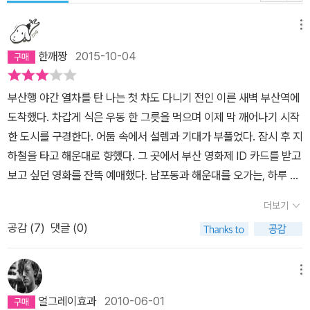
메뉴
한깨짱
2015-10-04
부산행 야간 열차를 탄 나는 첫 차도 다니기 전인 이른 새벽 부산역에
도착했다. 차갑게 식은 우동 한 그릇을 먹으며 이제 막 깨어나기 시작
한 도시를 구경한다. 어둠 속에서 설렘과 기대가 부풀었다. 잠시 후 지
하철을 타고 해운대로 향했다. 그 곳에서 부산 영화제 ID 카드를 받고
보고 싶던 영화를 잔뜩 예매했다. 남포동과 해운대를 오가는, 하루 4
편의 영화를 보기 위한 미친 일정.재미있을 것 같은 영화보다는 봐야
더보기
만 할 것 같은 영화를 봤다. 그 때는 학생이었으니까. 웬지 예술 냄새
공감 (
7
)
댓글 (0)
가 나는 영화들만 골랐다. 그래서 졸았다. 시작한지 10분도 되지 않
아. 그대로 영원히 잠들어 버릴 것 같은 순간 나를 깨운 건 스크린 가
득 클로즈업 된 빌 머레이의 얼굴이었다. 순식간에 잠이 달아났다. <
메뉴
Broken Flowers>, 짐 자무시와의 운명적 만남이었다.이후 나는 <
얼그레이효과
2010-06-01