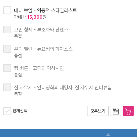
대니 보일 - 역동적 스타일리스트
판매가
15,300
원
코언 형제 - 부조화와 난센스
품절
우디 앨런 - 뉴요커의 페이소스
품절
팀 버튼 - 고딕의 영상시인
품절
짐 자무시 - 인디영화의 대명사, 짐 자무시 인터뷰집
품절
전체선택
모두보기