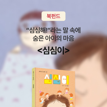
까. 톰 웨이츠도 등장. 짐 자무쉬와 친분이 있는 유명 배우들 다수 출
고 있다. 세 사람은 함께 플로리다로 떠나기로 한다. 이들의 여정은 개
연. 씹으면 씹을수록 고소한 맛이 나는 영화다. 몇 문장으로 표현할 수
경주에서 윌리와 에디가 가진 돈을 거의 다 날리게 되면서 어긋나기
있는 영화가 아니라는 사실. * 패터슨시를 쓰는 버스 드라이버 얘기
시작한다. 두 사람이 남은 돈을 털어 경마에서 마지막 승부를 걸고 있
인데, 톰 웨이츠처럼 짐 자무쉬도 시인이라면 시인이랄 수 있겠다. 내
을 때 에바는 우연치 않게 큰 돈을 손에 넣는다. -윌리와 에디를 기다
용도 내용이지만 특히 눈길을 사로잡은 건 패터슨의 아내가 꾸미는
리던 에바는 결국 혼자 공항으로 떠나고, 세 사람은 뿔뿔이 흩어진다.
실내 장식과 그녀의 옷과 같은 소품. 흑백으로 그린 커튼 무늬의 시적
언제 도착했건 이방인이기는 마찬가지인 이민자들에게 미국이라는
인 감각, 패터슨이 시를 쓰듯 그의 아내 역시 옷과 커튼과 음식으로 흑
나라는 할리우드 영화가 보여주는 화려하고 꿈같은 파라다이스와는
과 백으로 이루어진 시를 쓴다. 어떤 rhyme(운)이 느껴지는 아름다
거리가 멀다. 신세계의 꿈을 안고 도착한 에바에게 이 거대한 나라는
운 영상이 기억에 남을 것 같다. * 천국보다 낯선천국은 못가봤으니
뉴욕이건, 클리블랜드건, 플로리다건 간에 쓸쓸하고 황량할 뿐이
당연히 낯선 것일 텐데 그 천국보다 더 낯선 것은 대체 뭘까? 시시껄
다. <천국보다 낯선>은 한겨레신문이 선정한 세계영화 100선에도
렁한 두 청년과 그중 한 청년의 여자사촌 얘기. 썰렁한 분위기와 썰렁
꼽혔던 작품이니만큼 이미 '고전'의 반열에 올라 있기도 하다. 영화평
한 줄거리와 그에 걸맞는 썰렁한 대화들. 그런데도 끝까지 보고나면
론가 김영진의 작품 해설은 이렇다. -헝가리 아가씨 에바가 뉴욕에
어딘가 쓸쓸해지면서 사람의 온기가 그리워지는 영화. 존 버거로 시
사는 건달 친척 윌리의 집에 찾아오는 것으로 시작되는 <천국보다 낯
작해서 톰 웨이츠의 노래와 짐 자무쉬의 영화로 이어지는 며칠 간의
선>은 착상이 도전적이다. 이 영화에 담긴 미국 사회의 풍경은 아메
고행(?) 이 끝나려나..... 이젠 다른 책을 읽어야겠다. 살
리칸 드림, 모든 것이 넘쳐나는 풍요의 천국과는 거리가 멀다. 이 흑백
려줘 제발~~~
장편영화는 삭막하고 스산하기조차 한 미국을 보여줬다. 그리고 이