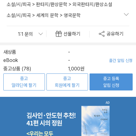
소설/시/희곡
>
판타지/환상문학
>
외국판타지/환상소설
소설/시/희곡
>
세계의 문학
>
영국문학
선물하기
공유하기
새상품
-
eBook
-
출간 알림 신청
중고상품 (78)
1,000원
중고
중고
중고 등록
알라딘에 팔기
회원에게 팔기
알림 신청