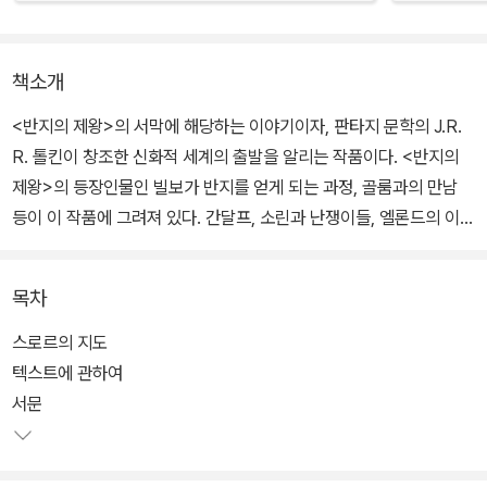
책소개
<반지의 제왕>의 서막에 해당하는 이야기이자, 판타지 문학의 J.R.
R. 톨킨이 창조한 신화적 세계의 출발을 알리는 작품이다. <반지의
제왕>의 등장인물인 빌보가 반지를 얻게 되는 과정, 골룸과의 만남
등이 이 작품에 그려져 있다. 간달프, 소린과 난쟁이들, 엘론드의 이야
기도 함께 등장한다.
목차
모험을 좋아하지 않는 호빗 빌보의 집에 어느 날 난쟁이들과 간달프
가 찾아온다. 그들은 무서운 용 스마우그가 지키고 있는 보물을 찾아
스로르의 지도
떠나자고 하고, 그때부터 빌보의 험난한 모험이 시작된다. 난쟁이들
텍스트에 관하여
로부터 채소장수라고 무시당하는 빌보. 그는 모험의 길에서 난쟁이들
서문
을 구해주고 반지를 찾게 되면서 도둑으로서의 재능을 발견하게 된
다.