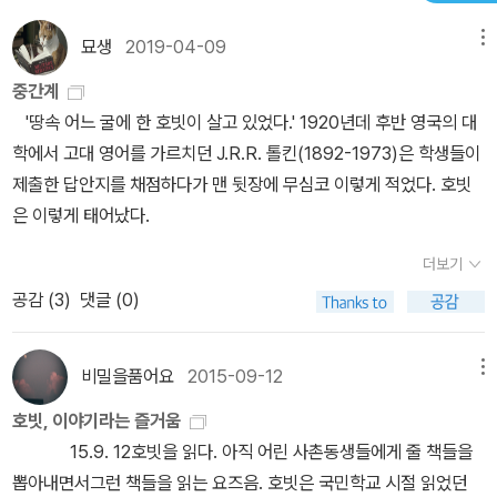
해서 보는 재미가 있었다. 원작에서는 자신의 의지가 아닌 운명의 이
다, 스토리 상에서 묻어나는 호빗의 활약을 통해 자신의 의도를 간접
묘생
2019-04-09
메뉴
끌림에 따라 모험을 시작했던 빌보가 영화에서는 스스로의 결심으로
적으로 전하려고 한 것으로 보인다.) '호빗'은 난장이들보다 작은
모험을 시작한다는 설정이나, 원작에서는 비중이 미미했던 참나무방
중간계
종족으로, 평화를 사랑하고 조용히 지내는 것을 좋아한다. 난장이들
패 소린의 비중이 늘어난 점, 그리고 무엇보다 난쟁이들의 전투력이
'땅속 어느 굴에 한 호빗이 살고 있었다.' 1920년데 후반 영국의 대
과 달리 기계를 다루는 것에는 관심이 없지만 도구를 사용하는 것은
원작보다 향상되었다는 점 등이 눈에 띄었다. (원작에서는 허구한 날
학에서 고대 영어를 가르치던 J.R.R. 톨킨(1892-1973)은 학생들이
나름 잘하는 편이다. 부지런하지만 서두르는 것은 싫어하는 여유로운
도망다니기 바쁘던 난쟁이들이 영화에서는 결과야 어떻든 간에 이만
제출한 답안지를 채점하다가 맨 뒷장에 무심코 이렇게 적었다. 호빗
성격에, 유달리 귀가 커서 소리에 민감하고 눈도 밝아서 관찰력이 좋
하면 그래도 '용사'가 아닌가 싶은 정도였다.) 원작에 각색을 더하고,
은 이렇게 태어났다.
다. (하지만 엘프와는 비교불가!) 여유롭고 느긋한 성격 탓에 대부분
『호빗』 외에 번외 이야기까지 살을 붙여 영화는 (다소 드문 경우지만)
의 호빗들이 살찐 경우가 많으며, 밝고 컬러풀한 색상의 옷을 입는 것
더보기
원작보다 더 보는 재미가 있었다. 3시간 가까운 러닝타임이 끝날 때
을 좋아한다. 또한 유달리 발이 크고 발바닥이 인간보다 거친 편이며
쯤에는 어여 연말이 와서 <호빗: 스마우그의 폐허>를 보고 싶다는 생
공감 (
3
)
댓글 (0)
털도 많아서 신발을 신지 않는다. 먹는 것을 좋아하고, 파티를 즐기는
각이 들 정도였다. 아무튼 간만에 영화도 원작도 재미있는 작품을 만
것은 드와프와 비슷하고, 손님이 찾아오면 극진히 접대하는 것을 중
났다.
요시하는 사교적인 종족이다. 그들이 거주하는 '샤이어'는 중간계
비밀을품어요
2015-09-12
메뉴
의 브랜디와인 강(River Brandywine)과 파 다운스(Far Downs)
호빗, 이야기라는 즐거움
사이에 위치한 땅으로, 평화롭고 조용하고 아름다운 곳이다. <호빗>
15.9. 12호빗을 읽다. 아직 어린 사촌동생들에게 줄 책들을
의 주인공은 <반지의 제왕>의 주인공이었던 프로도의 삼촌, '빌보 배
뽑아내면서그런 책들을 읽는 요즈음. 호빗은 국민학교 시절 읽었던
긴스'다. 프로도가 반지를 없애기 위해 여정을 떠났던 때로부터 약 6