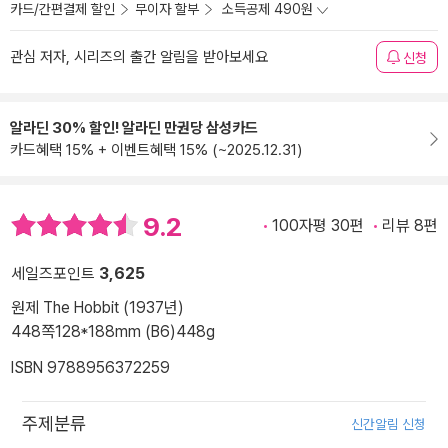
카드/간편결제 할인
무이자 할부
소득공제 490원
관심 저자, 시리즈의 출간 알림을 받아보세요
신청
알라딘 30% 할인! 알라딘 만권당 삼성카드
카드혜택 15% + 이벤트혜택 15% (~2025.12.31)
9.2
100자평 30편
리뷰 8편
세일즈포인트
3,625
원제 The Hobbit (1937년)
448쪽
128*188mm (B6)
448g
ISBN 9788956372259
주제분류
신간알림 신청