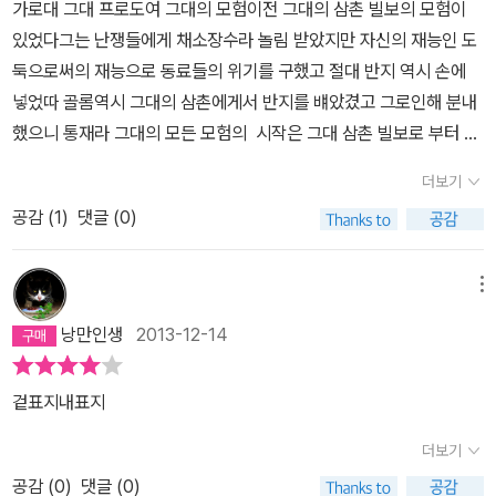
가로대 그대 프로도여 그대의 모험이전 그대의 삼촌 빌보의 모험이
게 모험 어쩌고 하는 말을 꺼냈지만 모험보다는 가능하면 하루에 저
타지를 순수문학을 넘어 '예술'의 경지로 승화시킨 전무후무한 작가임
있었다그는 난쟁들에게 채소장수라 놀림 받았지만 자신의 재능인 도
녁 식사를 두 번 하고, 가끔 이웃들과 함께 파티를 하며 웃고 떠들며
에는 반론의 여지가 없기에, 그의 저서를 평가하는 것은 어쩌면 톨킨
둑으로써의 재능으로 동료들의 위기를 구했고 절대 반지 역시 손에
유유자적하는 삶을 즐기기 좋아하는 평범한 호빗인 빌보는 황급히 그
의 또 다른 작품들과의 상대적 비교 정도로만 가능할지도 모르겠다.
넣었따 골롬역시 그대의 삼촌에게서 반지를 뱨았겼고 그로인해 분내
자리를 뜬다. 하지만 기껏 간달프를 쫓아냈나 싶었더니 그날 저녁식
다른 작가와의 비교는 톨킨에게도, 다른 작가에게도, 모두 감당할 수
했으니 통재라 그대의 모든 모험의 시작은 그대 삼촌 빌보로 부터 시
사 시간에 빌보의 집에 난쟁이들이 찾아온다. 영문도 모른 채 손님을
없는 충격이 될 테니까. ('나니아 연대기'를 쓴 또 다른 거장 C.S. 루이
작인지라용이 뺴었간 보물을 찾는 모험 모든 모험가의 심장을 뛰게
맞이한 빌보. 엉겁결에 그들에게 저녁을 대접하면서 빌보는 난쟁이들
더보기
스와는 긍정적 의미로 비교가 어렵다. 톨킨의 작품은 세속문학에 가
만드는 멋진 모험 아닌가 그대가 어쩔수 없이 모험을 떠났다면 그대
이 자신들의 땅과 보물을 차지하고 있는 스마우그를 찾아 떠나는 길
깝고, 루이스의 작품은 좀더 신앙서적에 가깝다. 물론 둘 다 문학과 신
공감 (
1
)
댓글 (0)
의 삼촌 빌보는 자신의 의지로 모험을 떠났고 그 자신의 의지로 운명
임을 알게 된다. 그러다 간달프가 자신을 이 모험대의 일원으로 지목
앙의 양면을 충분히 갖고 있으며, 은유와 상징이 직간접적으로 풍부
에 맞썻다 무시다했지만 스스로 깨닫은 능력으로 빛을 발하니 그가
했음을 알게 되고, 등 떠밀리듯 난쟁이들과 함께 외로운산을 향해 떠
하게 사용되었다는 공통점이 있지만 말이다.) 많이 알려져있는 대
바로 도둑중 최고의 도둑 절대 반지의 주인이어라 그대가 비로서 반
메뉴
난다. 자신의 마을을 벗어나본 적도 없는 빌보가 상상도 못했던 모험
로, <호빗>은 톨킨의 또 다른 대표작 <반지의 제왕> 시리즈의 프리
지를 화산에 던져 모든 사건을 마무리 했지만 그대 삼촌 빌보는 모든
과 만남이 이렇게 시작되는데…… 따지고 보면 스마우그의 보물을 되
낭만인생
2013-12-14
퀄격인 작품이다. 때문에 어쩔 수 없이 독자들은 <호빗>을 읽으면서
사건의 시작 절대 반지를 현세에 드러내므로 모든 사건의 발단을 초
찾기 위한 단순한 모험담인 『호빗』은 이후 『반지의 제왕』의 주요 소
자동적으로 <반지의 제왕>과 비교를 할 수 밖에 없다. 톨킨은 다양한
래했도다 그가 용의 보물을 찾기위한 모험과 절대반지를 손에 넣기
재인 '절대반지'가 등장한다는 점에서 눈여겨볼 만하다. 사실 절대반
겉표지내표지
종족과 매력적인 캐릭터들을 의도적이고도 효과적으로 배치했지만,
까지의 모험을 보라 프로도여 아직 그대는 삼촌 빌보에게서 더 배워
지가 아니더라도, 정도의 차이가 있을 뿐이지 결국 『호빗』과 『반지의
그러면서도 두 작품의 메인 주인공으로는 모두 '호빗' 을 선택했다. 엘
야 하노라 프로도여 모든 반지를 아우르는 절대 반지를 손에 넣기 까
더보기
제왕』은 욕망에 대한 이야기다. 영화 <호빗: 뜻밖의 모험>에서는 나
프, 드워프, 마법사, 오크, 골룸, 트롤, 고블린, 와르그(Warg) 등 수많
지의 대장정 그속으로 빌보를 따라 함께가 보자
오지 않았지만 결국 스마우그의 보물을 손에 넣은 뒤 변해가는 난쟁
공감 (
0
)
댓글 (0)
은 종족들은 모두 톨킨의 손에서 창조되었지만 고대 서양신화에서 계