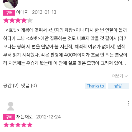
쓰지 못했다. 대신 8년전부터 책장에 고이 묵혀두고 있었던 책을 꺼
이매지
2013-01-13
내들었다. 반지의 제왕 시리즈와 같이 샀던 원서인데, 반지시리즈와
는 달리 당시 호빗은 영화화되기 이전이라 표지에는 마틴프리먼 대신
<호빗> 개봉에 맞춰서 <반지의 제왕>이나 다시 한 번 연달아 볼까
샤이어로 떠나는 간달프의 삽화가 채워져 있는 책이다. 반지 시리즈
하다가 그냥 <호빗>에만 집중하는 것도 나쁘지 않을 것 같아서(라기
에 비해 동화적인 느낌이 강한 책답게, 동화적인 느낌이 나면서도 모
보다는 영화 세 편을 연달아 볼 시간적, 체력적 여유가 없어서) 원작
험을 떠나는 이미지를 잘 반영한 표지디자인이 아닌가 싶다. 덕분에
부터 읽기 시작했다. 작은 판형에 400페이지가 조금 안 되는 분량이
책 표지를 볼 때마다 본문의 스토리가 전하는 흥미진진한 앞으로의
라 처음에는 우습게 봤는데 이 안에 실로 많은 모험이 그려져 있어서
이야기를 더욱 기대하곤 했다. 어린 시절, 동화책을 읽을때의 느낌처
일주일 넘게 붙잡고 있었다. 그도 그럴 것이 『반지의 제왕』 은 이 정도
럼 말이다. 톨킨의 위대함은 굳이 말하지 말자. 문학 역사 속 수많
더보기
분량의 책이 영화 한 편이었다면 『호빗』은 이걸 영화 세 편으로 쪼갰
은 거장들이 그렇듯, 소설의 구조가 어떻고, 스토리 개연성이 어떻고
공감 (
2
)
댓글 (0)
으니 말이다. 『반지의 제왕』 이전의 이야기라지만 그 또한 본 지가 하
하는 평가는 톨킨 위치에서는 더이상 통하지 않을 듯 싶다. 물론 거장
도 오래되서 기억이 가물가물했고 골룸과 간달프 정도만 '아, 반갑네'
들이라고 해서 - 톨킨도 마찬가지로- 그들의 작품이 무조건 완벽하다
하면서 거의 백지 상태로 읽었지만 어느샌가 나도 호빗과 함께 '뜻밖
메뉴
고 하기는 어렵겠지만 (그들 또한 인간이기에. 인류의 문화예술 유산
의 여정'을 시작했다. 기억할 수 없을 정도로 오랫동안 언덕에서 평
이나 역사에서 완벽한 것은 없으니까.), '거장'이라는 타이틀이 아무에
재는재로
2012-12-24
온한 생활을 해온 골목쟁이네 빌보. 여느 날처럼, 모험이라고는 거리
게나 붙여지지 않음을 고려할 때, 인간이 창작할 수 있는 최고 수준의
가 먼 아침을 맞이한 빌보 앞에 간달프가 나타난다. 간달프는 빌보에
작품을 창작한 것이라고 봐야 핥니까 말이다. 톨킨은 그 중에서도 판