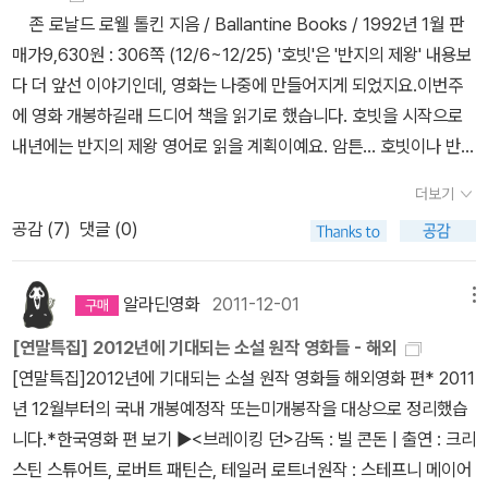
보아도 괜찮을런지....ㅜ.ㅜ 나꼼수를 들으며 처음 알게 된 이름 '맥
의 책: 상처적 체질, 우리는 차별에 찬성합니다, 대한민국 나쁜 기업
다. 이 책에서는 <소음과 격정>이라고 되어 있는데 내가 산 것은 <소
미는 학교도 못 다니고 일찌감치 돈벌러 나간 것일까? 이러저러한 상
존 로날드 로웰 톨킨 지음 / Ballantine Books / 1992년 1월 판
언급하고 싶지 않다. 뜬금없는 로맨스라니ㅠㅠ) 세부적으로 들어가면
쿼리'. 9호선 요금 인상 건 때문에 더 이름을 날렸던 바로 그 맥쿼리를
보고서, 동물농장, 세상물정의 사회학* 당부말씀: 제 3인류는 개인적
리와 분노>이다. 어떤 제목이 더 어울리는 지는 읽어봐야 판단할 수
상이 마구 뻗칠 수밖에 없었다. 두 부부는 서로 화목하고 서로 행복하
매가9,630원 : 306쪽 (12/6~12/25) '호빗'은 '반지의 제왕' 내용보
원작과 다른 점들은 더욱 많다. 가령 베오론과 만나는 장면, 와르그떼
추적한 다큐 영화다. 맥쿼리의 작년 한국 수익이 1680억원 대라고
소견으로는 진짜 망작입니다. 왜 본국에서 인기가 없는지 알겠어요.
있을 것 같다. 여러 번 거절 당한 소설, 그러나 출간 후 뜨거운 평단의
지만, 자식들은 그래 보이지 않았다. 워낭소리에서 할아버지 혼자 소
다 더 앞선 이야기인데, 영화는 나중에 만들어지게 되었지요.이번주
에 쫓기는 빌보일행을 독수리왕이 구해주게 되는 계기, 고블린 왕국
했는데, 이중 99%가 이자 수익이라고 한다. KB은행에서 싸게 빌린
반을 받은 소설을 읽어봐야겠다. 그런 소설은 대체 어떤 소설이
에 대한 마음이 지극했지, 같이 사는 할머니는 고생스러웠고 수십 년
에 영화 개봉하길래 드디어 책을 읽기로 했습니다. 호빗을 시작으로
에서 빌보가 탈출할 때의 장면, 스마우그와 드와프들 (원작에서는 드
돈을 갚기 위해 본사에서 20% 대의 비싼 이자로 빌려 갚는 황당한
지?? 버지니아 울프를 몹시 좋아하게 된 것은 <자기만의 방>을 읽
동안 노동의 굴레에서 벗어나지 못한 그 소는 대체 뭔 죄? 내게는 할
내년에는 반지의 제왕 영어로 읽을 계획이예요. 암튼... 호빗이나 반지
워프들은 아예 스마우그와 대면하지도 않는다. 빌보만 잠깐 만났다가
구조! 다른 이용 가능한 길을 막아놓고 갈 수 있는 유일한 통로로 뚫
고 부터였다. 하지만 그 후 <제이콥의 방>을 읽었지만 뭔가 울림은
아버지의 아집으로밖에 보이지 않았다. 그 비슷한 느낌을 이 영화에
의 제왕 이미 구매했는데, 구매한책이 소장용으로 구매해서 들고 읽
스마우그가 빌보일행을 찾으러 마을로 내려가고, 바르드에게 죽는다.
어 놓은 우면산 터널. 그리고는 통행료 2천원 씩 받는다. 고속도로를
더보기
있되 어려웠다 ㅠㅠ <댈러웨이 부인>을 읽을 생각을 왜 못했을까?
서도 받았다. 대단하긴 한데 그렇다고 그게 감동적이지도 않고 뭔가
기 불편해요. ㅠ.ㅠ;; 다행이도 도서관에 페이퍼백이 있어서 도서관에
소린은 한게 없다. ㅠㅠ) 등은 영화와 원작이 아예 다르다. 하지만 빌
사유재산이라고 뻔뻔하게 말하는 이들. 과대포장된 예상 수익을 잡아
공감 (
7
)
댓글 (0)
이 책에 의하면 댈러웨이 부인은 버지니아 울프와 가까웠던 키티라는
찝찝한 이 기분... 98세에 돌아가신 거면 정말 호상인 건데도, 할머니
대출해서 읽기로 했습니다. 제가 듣는 오디오북은 나레이터 한명이
보의 존재감은 원작이나 영화나 같다. 특히 원작에서 빌보의 존재감
놓고, 그 수익에 못 미치면 차액을 보존해 주는 얼척 없는 시스템. 이
여인을 모델로 했다고 한다. 버지니아 울프는 댈러웨이 부인을 <댈러
는 할아버지 불쌍하다며 통곡을 하셨다. 어쩔 수 없이 내 아버지가 생
책을 읽어주는 오디오북인데, BBC에서 여러명이 역활을 나누어 라
은 상당하다. 특별한 재능도 없고 뛰어난 영웅도 아닌 캐릭터가 이토
모든 게 MB 시장 시절에 진행되었다고. 맥쿼리 코리아 사장은 대통
웨이 부인> 작품 외에도 여러 번 출연시켰다고 하니 그녀의 정체가
각이 나서, 잠시 마음이 아릿했다. ★★★83. 국제시장(윤제균, 20
디오 방송을 한것도 출간되어 있네요. 축약본일지는 모르지만 궁금하
알라딘영화
2011-12-01
록 큰 공감을 이끌어 내는 이유는, 빌보가 우리의 모습과 너무도 닮아
메뉴
령의 조카였다고. 길지도 않은 영화였는데, 그 시간 동안 뒷목 뻣뻣해
몹시 궁금하다. 우리 나라에 많은 번역본이 있더라만 열린책들 표지
14)마음이 복잡해지는 영화다. 먼저 보고 오신 엄니께서 해피엔딩이
긴합니다. 출간한지 오래되서인지 다양한 표지 디자인
서, 빌보처럼 당장 나도 모험을 떠날 용기는 아직도 없지만, 그럼에도
질 일이 참 많았다. 영화 26년의 마지막 장면이 떠올랐다. 청와대를
[연말특집] 2012년에 기대되는 소설 원작 영화들 - 해외
디자인이 정말 예쁘다! <읽었지만 도통 생각이 안나는 소설 ㅠㅠ>분
라고 해서 안심하고 갔는데, 영화 소개 프로그램에서 보고서 줄거리
과 판형으로 출간이 되었네요. 이런책들을 만나면 정말 부러워요. 솔
빌보가 성장할 때마다 '나도 할 수 있겠지?'하는 희망을 조금이라도
배경으로 경찰관이 서 있는 장면인데, 대선도 여당 승리로 끝났으니
[연말특집]2012년에 기대되는 소설 원작 영화들 해외영화 편* 2011
명 읽었다. 그런데 무슨 내용인지, 내가 어떤 느낌을 받았는지 구체적
도 다 알고 갔는데, 그럼에도 불구하고 울지 않을 도리가 없었다. 처음
직히 재미있는 책들은 다양하게 소장하고 싶은 욕심도 생긴다니깐요.
꿈꿀 수 있기 때문이 아닐까. 빌보는 끊임없이 성장한다. 지치지도 않
MB의 이 모든 업적들은 다 묻혀지는 것인가? 나래이션은 탁현민과
년 12월부터의 국내 개봉예정작 또는미개봉작을 대상으로 정리했습
으로 생각이 나지 않는다. 기회가 되면 다시 읽어봐야겠다. 분명 막연
부터 끝까지.흥남부두에서의 철수는 공지영 작가의 '높고 푸른 사다
^^
고 위험이 계속 다가오지만 어쨌든 이겨낸다. 주인공이기 때문에 죽
공지영이 담당했는데, 기대 이상으로 잘했다. 자연스럽게. ★★★
니다.*한국영화 편 보기 ▶<브레이킹 던>감독 : 빌 콘돈 | 출연 : 크리
히 좋은 느낌은 있는데 말이다 ㅠㅠ 내가 읽은 건 이 판본은 아니다.
리'를 바로 연상시켰다. 그 눈물의 피난길, 기적같던 사흘의 이야기.
지 않는 것이라고 쳐도, 소설 속 빌보는 자신이 주인공인 것을 모르기
☆ 80. 심플라이프 무척 잔잔한 영화였다. 소소한 웃음이 있었고
스틴 스튜어트, 로버트 패틴슨, 테일러 로트너원작 : 스테프니 메이어
오래 전에 읽은 기억이 난다. 개인적으로는 어려웠던 것 같다. 아마 내
그리고 전쟁으로 발생한 천만명의 이산가족. 오빠랑 조카를 두고 애
때문에 끊임없이 죽음의 공포와 맞닥뜨려야 한다. 다리가 떨리고 입