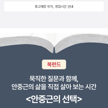
미제라블이었다. 새로운 내일을 꿈꾸며 보기에 딱 좋은 영화라고 생
론인이자 <라스베가스 의 공포와 혐오>의 작가 헌터 S. 톰슨 소설을
지 않아서 아쉬웠다. 반면 젊을 때부터 할머니까지 연기를 다 해낸 장
뢰를 이끌어내는 것은 빌보의 자기희생과 동료애였다. 여정을 마치고
중고매장 위치, 영업시간 안내
각했다. 영화를 보고, 저녁 식사를 하고, 집에 귀가하던 그 순간까지도
원작으로 조니 뎁이 제작과 주연으로 참여했다. 2000년 처음 영화
영남은 할머니 연기도 일품이었다. 굳굳!!시작 부분에서 황정민과 김
집으로 돌아오는 길에서 간달프는 빌보에게 말한다. 'You are not t
단한번도 내가 지지하는 후보가 질 거라고 상상하지 못했기 때문이
제작을 위한 프로젝트가 시작된 이래 11년만에 개봉했다. 2012년 1
윤진의 노년 분장이 나오는데 얼굴만 공들여 분장하고 손에는 주름
he hobbit that you were.' 넌 예전의 네가 아니구나, 빌보! <반지
다. 어린 시절에 내가 읽은 쥬니어 문고에서 이 작품은 '장발장'으로
월 국내 개봉 예정.<워 호스> 감독 : 스티븐 스필버그| 출연: 제레미
하나 없이 매끈했던 게 옥의 티!황정민의 복근에 오! 했고, 오달수의
의 제왕>이 대서사시이고, <실마릴리온>이 신화라면, <호빗>은 동
소개되었다. 초딩 시절에 읽었던 책의 내용에서 장발장과 자베르 경
어바인, 데이빗 튤리스, 베네딕 컴버배치원작 : 마이클 모퍼고 <조이
머리는 왜 이리 큰 거야? 했는데 둘 다 CG의 힘이었다. 차별을 둔 과
화에 가깝다. 하지만 어린이들이 읽는 이야기라고 치부하기엔 톨킨이
감, 어린 코제트까지는 기억이 나도 프랑스 혁명이라는 장엄한 배경
>1982년에 출간된 영국의 '국민 동화'이자 전세계에서 고루 사랑받
장의 힘이랄까.ㅎㅎ윤제균 감독은 전반적으로 뻔한, 그럼에도 눈물이
담고 있는 메세지는 상당히 묵직하다. 모험을 밝고 유쾌하게 그려내
은 전혀 떠오르지 않는다. 어쩌면 다 생략되어 아예 소개되지 않았을
는 아동문학 작가 마이클 모퍼고의 소설 <조이>가 스필버그에 의해
나오게 만드는 연출을 곧잘 한다. 세간의 평가처럼 독재자 시대의 명
고 있어서 그렇지, <호빗>이 전하는 메세지의 무게는 <반지의 제왕>
수도 있다. 이 영화가 개봉한다는 소식에 여름에 책을 장만했는데 아
영화화되었다. 말과 인간의 감동적인 우정을 그려낸 드라마이자 1차
암을 미화했다는 평가보다는, 그 시절 정말 고생 많이 하셨던 우리 부
에 절대 뒤지지 않는다. 어느 작품이 더 좋은가는 어디까지나 취향의
직 읽지 못했다. 분량이 어마어마하기 때문에 밀린 일정들을 어느 정
대전을 배경으로 한 전쟁영화이기도 하다. 원작은 2007년에는 영국
모님 세대분들의 보수화, 아니 극우화에 서러움이 느껴지는 영화였
차이일 뿐. 톨킨의 언어를 좀더 느끼고 싶어 원서로 읽었다. 언어학자
도 소화하고서 시작해야겠다고 미루다보니 영화도 이미 보았고, 해도
국립극단의 연극으로 공연되었고 최근 브로드웨이 뮤지컬로도 제작
다. 이 작품에 출연한 모든 배우와 스텝 모두가 표준근로계약서를 썼
였던 톨킨답게, 사용하는 언어도 왜 그리 다양한지. 까마귀(Crow)와
넘겨버렸고...;;;; 내가 갖고 있는 책은 동서문화사 것이다. 6권
되어 큰 호응을 불러일으킨 바 있다. 미국에서는 2011년 크리스마스
다고 하던데, 이제껏 그러지 못했다는 것이 놀랍고, 이제라도 해서 다
갈까마귀(Raven) 등, 디테일한 단어들이 마구마구 튀어나온다. 때
이다. 하하하... 영화는 시작부터 웅장하게 들어갔다. 배를 끌어당
개봉. 국내에도 개봉 예정.<엄청나게 시끄럽고 믿을 수 없게 가까운>
행이라는 생각. 부디 이 분위기가 영화계 종사자 모두에게 퍼지기를!
문에 원서로 읽는다면, 나니아나 해리포터보다 어렵게 느껴지는 것이
기며 노래를 부르는 모습이 무척 인상적이었다. 뮤지컬 영화라도 특
감독 : 스티븐 달드리 | 출연 : 토마스 혼, 톰 행크스, 산드라 블록원작
노동자에게 합당한 대가를! 그게 같이 성장하는 길임!! ★★★☆84.
톨킨이다. 하지만 확실히 <반지의 제왕> 시리즈보다는 쉽게 읽힌다.
정 부분만 노래로 부르는 게 아닐까 싶었는데, 모든 대사가 다 노래로
: 조나단 사프란 포어 <엄청나게 시끄럽고 믿을 수 없게 가까운> 9·1
더 테너 리리코 스핀토(김상만, 2014)시사회에 당첨됐다. 직장 동료
수많은 다양한 단어(특히 명사ㅠㅠ 과장하자면, 사전에 있는 단어를
연결되어 있다. 여기 나오는 모든 배우가 다 노래를 부른다는 게 신기
1 사건을 9세 소년의 눈으로 바라본 기발하고도 섬세하면서 감동적
와 함께 다녀왔는데, 음악영화란 본시 조금만 잘 만들면 감동을 주기
다 갖다 썼나 할 정도로 다양하다)의 습격으로 한글버전보다 시간이
했다. 모두가 감탄할 만큼 노래를 잘한 것은 아니었지만, 연기가 부족
인 작품이 <빌리 엘리어트><더 리더>의 명감독 스티븐 달드리에 의
에 좋은 조건을 가졌으므로 기대치가 있었다. 결과는 아주 크게 배신
두배는 걸렸지만, 익숙해지고 나니 뒤로 갈수록 읽는 속도도 빨라졌