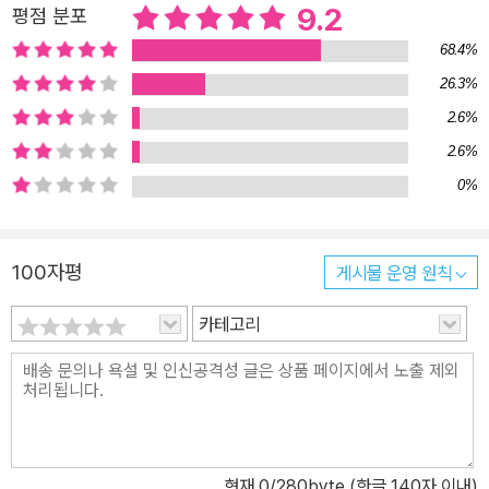
9.2
평점 분포
68.4%
26.3%
2.6%
2.6%
0%
100자평
게시물 운영 원칙
카테고리
현재
0
/280byte (한글 140자 이내)