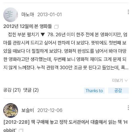
BC의 인기 교양 프로그램 썰전의 타이틀을 내걸었지만... 때론 위험
생각도 해보았다. 그나저나 다른 작품들은 '작품 엿보기'라고 하여 한
이 보여주도록 판을 짜놓은 것이다. 어휴, 괴물 감독이다. 비단 인도네
양장이다.반양장도 구매해야 하나... 호빗 The Hobbit존 로날
착하는 골룸의 모습을 닮기도 했고, 권력에 집착하던 곤도르의 국왕
하달 정도로 아슬아슬한 방송 분위기가 전혀 드러나지 않은 이 책은
두 페이지 정도 줄거리를 알려주는데 대실 해밋의 <붉은 수확>은 왜
시아뿐 아니라 우리나라도 그렇고, 파시즘 하에서도 그랬듯이, 대체
마노아
2013-01-01
메뉴
드 로웰 톨킨 지음, 이미애 옮김, 데이비드 웬젤 그림 / 씨앗을뿌리는
'데네소르'를 닮기도 했다. 권력, 혹은 물질에 집착하는 현대인의 모습
방송 팬에게 큰 점수를 얻지 못할 것이다. 내용 또한 그리 깊지 않아
없을까? 작가의 의도인가, 편집의 실수인가? 궁금하다. <이 책을 통
'공산주의자'라는 이름으로 얼마나 많은 사람을 죽인 것일까. 마르크
사람 / 2009년 10월 그래픽노블은 꼭 갖고싶당~컬렉션으로 추가~
과 그 집착의 정도를 톨킨은 이들 캐릭터를 통해 단계별로 보여주는
2012년 12월에 본 영화들
시사에 관심을 조금이라도 가진 이들이라면 실망할 만하다. 11. 우리
해 내가 첨 들어본, 그러나 읽고 싶어진 소설> 총 2권으로 구성된 <
스가 지하에서 울겠네...;;;; ★★★★★82. 님아 그 강을 건너지 마
ㅎㅎㅎ CD는 글쎄... 아직 모르겠다...듣고싶은데... 아마 나중에... 그
것만 같다. 다행히 소린은 골룸이나 데네소르와는 달리 마지막까지
접힌 부분 펼치기 ▼ 78. 26년 이미 한주 전에 본 영화이지만, 엄
에게는 또 다른 영토가 있다, 송화준, 한솔- 우리나라의 몇 사회적 기
캐치-22>. 원래 이 책의 제목은 22가 아니라 18이나 11이 될 뻔 했단
오(진모영, 204)입소문이 워낙 쟁쟁했지만 그렇게 끌린 영화는 아니
리 급한 건 아니니까...^^
미치진 않는다. 여전히 그의 광기는 남아있지만 (이것은 권력과 물질
마를 관람시켜 드리고 싶어서 한차례 더 보았다. 뜻밖에도 첫번째 보
업 대표의 인터뷰집이다. 어떻게 하면 기업이 사회에 공헌할 수 있는
다. 작품 엿보기를 보니 전쟁을 배경으로 한 사회외 인간의 심리 사이
었다. 약속이 이리저리 꼬이면서 우연히 급하게 보기로 결정한 영화
에 집착하는 인간의 근본적인 악한 본성을 상징한다), 소린은 동시
았을 때보다 더 절절하게 보았다. 영화적 완성도를 넘어서 봐야 마땅
가에 대한 의문은 이 책을 읽음으로써 더욱 커진다. 답이 없기 때문이
의 흥미진진한 줄당기기가 재미있어 보인다. 조지프 헬러라는 작가도
였다. 보고 난 느낌은 '워낭소리'와 비슷했다. 다들 왜 그렇게 열광하
에 리더로서의 자신의 본분과 자신의 또다른 면인 선한 성품을 놓지
한 영화라고만 생각했는데, 두번째 보니 영화적 재미도 크게 문제 되
다... 그 답을 고민해나가는 과정에 지금 우리가 서 있다. 우리는 이것
<캐치-22>라는 작품도 처음 들어보지만 무척 읽고 싶어졌다. 이
지???노부부가 함께 한 시간이 무려 76년이었다. 부부는 다정했고
않았다. 덕분에 안타까운 최후에도 불구하고 소린은 빌보와 화해하는
지 않게 느껴졌다. 누적 관람객 300만 조금 못 된다고 들었는데, 혹
을 치열하게 생각해보아야 할 것이다. 12. 열한시, 이상민- 영화 '열한
책이 읽고 싶어진 이유는 작가 잭 런던 때문이다. 책에 이런 구절이 나
여전히 서로를 사랑하며 살펴주고 위해주는 아름다운 반려자다. 할아
결말을 이끌어낼 수 있었다. <호빗> 원작을 읽을 때 그 스토리만
시 아직도 상영하는 곳이 있다면 많이들 보셨으면 한다. 이런 영화가
시'를 각색한 소설인데, 영화 시나리오가 망이니 소설도 그리 재밌지
온다. 그는 하루에 1천 단어가 넘는 글을 썼다. 잠도 하루에 겨우 세
버지 나이가 무려 98세였는데도 할머니와 서로 존댓말 쓰는 게 참 보
더보기
큼이나 많은 이들이 재미를 느끼느 것이 영화와의 비교이다. 이미 워
점점 설 자리를 잃을지도 모르니까. mbc 연기 대상 시상식에서 완전
는 않다. 디테일적 부분에선 소설이 훨씬 나으니 이왕 보려면 소설
시간씩만 자고 나머지 시간은 온통 글쓰기에 쏟았다. 평소 존경하던
기 좋았다. 그런데 궁금한 것이, 그 긴 시간 동안 할아버지는 무얼 해
공감 (
21
)
댓글 (2)
낙 많이 알려졌지만, <뜻밖의 여정>에 나오는 오크왕 '아조그'나 리벤
히 팽당한 안재욱이 떠오른다. 아흐 동동다리... ★★★★ 79. 맥코
을... 13. 제 3인류 3, 베르나르 베르베르- <제 3인류> 1, 2권을 봤기
작가 리디아드 키플링의 작품들을 연습 삼아 베껴보기도 했다. 훌륭
서 가족의 경제를 책임졌을까? 자식들도 꽤 많았는데 말이다. 할머니
델에서 있었던 마법사들의 회의 장면, <스마우그의 폐허>에 나오는
리아 엄마와 함께 26년을 보고 돌아가는 길에, 지역 도서관 겸 극장
때문에 끝을 보기 위해 어쩔 수 없이 집어들었다. 그리고 결과는 폭망.
한 소설을 쓰기 위해 필요한 것들을 스스로 읽히려는 노력의 일환이
생신에 모여서 큰오빠에게 여태 부모님께 해준 게 뭐가 있냐고 울음
레골라스나 타우리엘은 원작에 등장하지 않는다. 아조그와 마법사들
의 독립영화 전용관에 들러 혼자서 이 영화를 보았다. 나 혼자서 영화
14. 세상물정의 사회학, 노명우- 어떻게 보면 사회학 서적의 메타북
보슬비
2012-12-06
메뉴
었다. (285쪽) 그러곤 결국 이 소설은 3주 만에 완성했다고 한다. 이
을 터트리는 딸을 보고 있자니 착잡했다. 영화는 할머니 할아버지가
회의 장면은 한줄 설명으로 나올 뿐이고, 레골라스는 언급조차 없으
를 보는 풍경은 가끔씩 연출되지만, 그게 꼭 이 영화관이라는 게 슬프
이라 할 수 있다. 동시에 에세이의 성격을 띄기도 하고. 어렵게만 느껴
런 작가의 글이라면 궁금해지는 건 당연한 것 같다. <제목만 알았지
얼마나 서로를 위해주는지만 익살스럽게 묘사했지만 나머지 가족들
[2012-228] 책 구매해 놓고 정작 도서관에서 대출해서 읽는 책 'H
며, 타우리엘은 피터잭슨 감독이 창조한 캐릭터이다. 당연히 타우리
다. 구에서 운영하는 거라서 크게 걱정은 하지 않지만 이렇게 적자를
졌던 사회학을 조금이나마 쉽게 읽을 수 있어서 큰 도움이 됐다.* 1월
아는 게 도통 없던, 그러나 알고 싶은 소설> 곧 내 품에 들어올 책이
의 이야기는 거의 나오지 않았다. 혹시 큰아들만 공부 시키느라 딸내
obbit'
엘과 드워프 킬리와의 로맨스도 원작엔 아예 없다. (이 부분은 더는