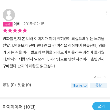
이들의 모습은 절대반지를 잃고 분노하는 골룸의 모습과 크게 다르지
승되어온 이미지들이 약간은 바탕이 되었을 것이다. 그러나 '호빗'
않다. 이런 물질적인 부에 비교적 연연해하지 않는 것이 빌보다. 어쩌
족속은 온전히 톨킨의 창조다. 어쩌면 이런 이유로 톨킨은 호빗을 이
메뉴
면 이 부분이 간달프가 빌보(그리고 이후에 프로도)를 선택한 이유일
거대 서사 스토리의 메인 주인공으로 내세웠는지도 모른다. 또는 다
이베
2015-02-15
지도 모르겠다. 보석 같은 물질적인 부보다는 자신이 가진 일상을 소
른 종족에 비해 특별히 내세울 것이 없는, 보잘 것 없고 연약한 점이
중하게 생각할 줄 아는 소박한 마음씨 말이다. 아무튼 『반지의 제왕』
오히려 톨킨의 선택을 이끌었을 수도 있다. 스토리의 장대함을 이끄
영화를 먼저 본 터라 이미지가 이미 박혀있어 되짚으며 읽는 느낌을
보다 등장인물도 작고 서사의 구조도 훨씬 소소한 모험담인 『호빗』은
는 주체가 지극히 작고 연약한 호빗이 될 때, 그 간극에서 오는 카타르
받았다.영화보기 전에 봤다면 그 긴 여정을 상상하며 봤을텐데, 영화
손에 땀을 쥐게 하는 전투는 없었지만, 중간중간 대사나 상황 때문에
시스와 감동은 더 크게 다가오기 때문이다. 영화 <호빗1: 뜻밖의 여
가 가는 길을 따라 빌보의 여행을 되짚으며 떠올리는 과정이 즐거웠
빵빵 터지는 구석이 있어서 영화와 다른 의미에서 재미있었다. 이야
정>에서 간달프는 왜 호빗을 선택했냐고 묻는 하이엘프 엘론드왕에
다.반지의 제왕 먼저 읽으려다, 시간상으로 앞선 사건이라 호빗먼저
기 초반에 화자는 '이 이야기는 어떻게 해서 골목쟁이 집안의 한 호빗
게 이렇게 말한다. '사루만은 사악한 어둠을 이기려면 위대한 영웅이
구매했다.반지의 제왕도 읽고싶다!
이 모험을 하게 되었고 예상치 못한 행동과 말을 하게 되었는지를 보
필요하다고 생각하지만, 난 그렇지 않다네. 어쩌면 평범하고 연약한
여줄 것이다. 그가 이웃의 존경을 잃게 되었는지는 모르겠지만, 뭔가
보통의 인물이 오히려 더 큰 일을 이룰 수 있다고 믿지.' (정확한 대사
더보기
를 얻기도 했다. 글쎄, 그가 결국 무엇을 얻었는지 어떤지는 나중에 알
는 기억이 안 나지만, 대충 이런 뉘앙스였다.) 간달프의 이 대사는 <
공감 (
0
)
댓글 (0)
게 될 것이다'라고 운을 띄우는데, 그의 말처럼 책을 다 읽자 빌보가
호빗>과 <반지> 시리즈 전체를 통괄하는 톨킨의 핵심주제이다. 피터
결국 얻은 것은 돈이나 타인의 존경(혹은 명예)이 아닌, 소박한 일상
잭슨은 톨킨 광팬답게 이러한 톨킨의 의도를 정확히 간파했고, 간달
의 행복이 아니었을까 싶어졌다. 원작을 다 읽고 내친 김에 영화까지
프의 대사를 통해 톨킨의 의도를 직접적으로 전달하는데 성공했다.
쓰기
마이페이퍼 (10편)
봤는데, 원작과 영화는 닮은 점도 있었지만 몇몇 설정이 달라서 비교
(원작 소설에서는 이런 대사가 없다. 아마도 톨킨은 직접적인 표현보