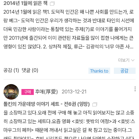
2014년 1월에 읽은 책
는단 사실이 슬플 때도 있지만무서운 점은 스스로 그 안락함에서 벗
연에 몰두한다. 하지만 촬영이 진행되면서 대학살의 기억은 그들에게
리즈와는 비교할 수 없을 정도로 미미하다. 반지의 용도는 어디까지
2014년 1월에 읽은 책1. 도덕적 인간은 왜 나쁜 사회를 만드는가, 로
어나지 않으려고 한다는 점이다.점점 겁쟁이가 되어간다.내 세계는
낯선 공포와 악몽에 시달리게 하고, 영화는 예기치 못한 반전을 맞는
나 투명마법의 용도, 그 이상도 이하도 아니다. 해리포터의 투명망토
랑 베그- 도덕적 인간은 우리가 생각하는 것과 반대로 타인의 시선에
점점 더 좁아지고 감각은 퇴화하고 있다.불평만 늘어가는 투덜이. 늘
다. 전대미문의 방법으로 인간의 도덕성을 뒤흔드는 충격의 다큐멘
수준이라고나 해야 할까. 다시 말해, 간달프의 마법처럼, 빌보가 부릴
더욱 민감한 사람이라는 통찰력 있는 주제(?)로 이야기를 풀어가지
투덜투덜거리면서 바꾸려고 하지는 않는다.떠나는 걸 싫어하고 늘 그
터리!가해자들은 자신들이 가해자였다는 것을 자각하지도 못하고, 설
수 있는 트릭 또는 마법 수준일 뿐이다. 때문에 반지가 빌보 일행의 여
만 2011년에 출간되어 이미 관련된 자료들을 많이 접한 나에게는 큰
자리에 머물기를 좋아하는 호빗족처럼. 어릴 때 호빗에서 가장 이상
령 자각한다 할지라도 내가 승리자인데 무슨 상관이람? 이런 표정을
정에서 절대적인 영향력을 끼치진 못한다. 원작에서 심지어 빌보는
영향이 있진 않았다. 2. 상처적 체질, 류근- 김광석의 '너무 아픈 사랑
했던 부분은모든 모험을 끝내고 힘겹게 빌보가 집으로 돌아왔을 때였
짓고 있고, 그런 그들의 재연 장면에 동원된 피해자들이 오히려 당신
드워프들에게 골룸과의 내기를 통해 반지를 얻었다며 반지의 투명마
은 사랑이 아니었음을'의 작사가 류근의 시집이다. 시는 눈으로 읽을
다.때마침 집에서는 빌보가 죽었다고 여기고그의 모든 물건들을 파는
들로 하여금 가족을 잃었던 옛일을 소재거리로 내놓으면서 그렇다고
법을 알려준다. 하지만 <반지>시리즈의 인물드과 달리, <호빗>의 인
더보기
때, 입으로 말할 때가 아닌 손으로 직접 쓸 때, 종이와 연필이 부딪히
경매가 진행되고 있었는데,그 자리에 있던 친척들은 빌보의 귀환에
내가 지금 당신들을 원망하는 것은 아니야-라고 구태여 변명을 해야
물들은 반지에 매혹되거나 욕심을 내지 않는다. 아직 절대반지의 힘
공감 (
1
)
댓글 (0)
면서 나는 소리와 진동에 의해 파바박 하고 느낌이 오는 것 아닐까. 3.
기뻐하는 게 아니라싸게 산 물건들을 돌려줘야 한다는 사실 때문에
하는 이 구차한 삶을 지켜보는 건, 정말이지 고문 중의 고문이었다. 그
을 몰라서일 수도 있지만, <호빗> 이야기에서는 반지 스토리는 이야
불평등의 대가, 장 지글러- 앞은 이래저래 해서 불평등하다, 뒤는 불
탐탁찮아하던 점이었다.더군다나 다른 세계에서는 전해지는 이야기
러니까 이 영화는, 인도네시아의 윤리라곤 찾아볼 수 없는 그런 학살
기 속의 이야기인 '액자구성'에 가깝게 다가온다. 그럼에도 골룸과의
평등를 해소하기 위한 공동체적 연대의 내용을 담고 있다. 언론에서
로 남게 된 빌보가오히려 자신의 마을에서는 이상한 사람으로 여겨져
후애(厚愛)
2013-12-21
메뉴
자의 모습을 보면서 대한민국의 4.3과 5.18을 겹쳐볼 수밖에 없는,
장면은 굉장한 긴장감을 불러온다. 골룸과 빌보가 주고받는 수수께끼
떠들썩하게 소개했던 것 치고는 임팩트가 적었던 책. 대부분이 통감
사람들이 기피하기 시작했다는 점이었다. 이제는 이해가 간다.톨킨의
무려 서북청년단의 재건이라는 울어야 할지 웃어야 할지 모르는 암담
톨킨의 가운데땅 이야기 세트 - 전6권 (양장)
내기에서 긴장하지 않는 독자가 있을까. 보일행이 처한 다른 대규모
하는 내용이라서.4. 우리는 차별에 찬성합니다, 오찬호- 성과사회에
그 날카로움에 감탄하게 됐다.좁은 세계에 갇혀사는 사람은넓은 세계
한 이 땅을 자꾸 상기시키게 하기 때문이다. 영화 후반부에 안와르 콩
을 소장하고 있다.오래 전에 구매 해 놓고 아직 읽어보지는 않고 소중
위험보다도, 심지어 후반부에 나오는 '다섯 군대의 전투' (the Battle
살고 있고 그 사회에서 공정한 경쟁방법인 자기계발이, 사실은 허상
를 이해하지 못한다.나는 빌보 친척들의 위치에 서게된 것은 아닐까
고는 자신들이 죽여버린 사람들을 천국으로 이끈 사람의 모습을 뮤지
히 소장하고 있는 세트다.요즘 영화 <호빗: 뜻밖의 여정>과 <호빗:스
of Five Armies)보다도, 골룸과의 내기 장면에서 긴장감이 더 크다.
에 가깝다는 걸 철저하게 까발린다. 20대를 앞세웠지만 사실 이유도
책을 덮고 그런 걸 자꾸 묻고 있다.내 좁아터진 세계와 냉소적인 시선
컬 형식으로 재연해 낸다. 그리고 날 죽여줘서, 날 이곳 천국으로 이끌
마우그의 폐허> 때문에 꺼내서 읽고싶은 걸 꾹 참고 있는 중이다.그
개인적으로 이 장면은 원작과 영화 모두, 가장 맘에 드는 장면이었
모르는 불안감에 떨며 끝없이 자신을 자기계발의 절벽 끝으로 내모는
을 생각하며. + 책을 읽는 일에 이유를 붙이기 시작하고,평가하려 하
어줘서 고맙다-라며 메달을 수여하는 피해자의 모습을 보여준다. 세
래도 참아야지~ 호빗 시리즈도 책으로 나오면 당연히 소장하고 싶다.
다. 절대반지의 영향력이 미미한 대신, <호빗>에서 <반지>시리즈의