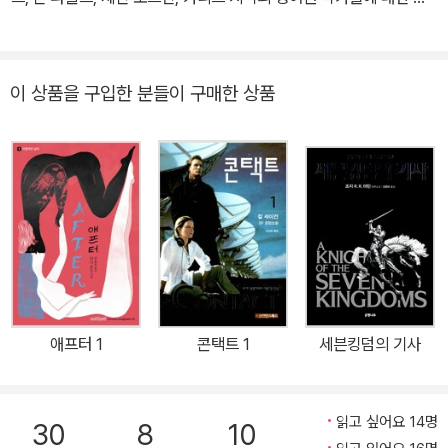
나지 않은 이야기』, 『가운데땅의 역사』, 『후린의 아이들』, 『베렌과 루
문을 썼다. 옮긴 책으로 버지니아 울프의 《자기만의 방·3기니》, 《등
시엔』, 『곤돌린의 몰락』 등이 출간되었다.
대로》, 《버지니아 울프 단편선》, 《런던 거리 헤매기》, 《지난날의 스
케치》, 《디 에센셜 버지니아 울프》, 《올랜도》, 조지 엘리엇의 《아담
이 상품을 구입한 분들이 구매한 상품
비드》, J. R. R. 톨킨의 《호빗》, 《반지의 제왕》(공역), 《위험천만 왕
국 이야기》, 《톨킨의 그림들》, 토머스 모어의 서한집 《영원과 하루》,
리처드 D. 앨틱의 《빅토리아 시대의 사람들과 사상》, 조지프 콘래드
의 《노스트로모》 등이 있다.
애프터 1
콘택트 1
세븐킹덤의 기사
읽고 싶어요 14명
30
8
10