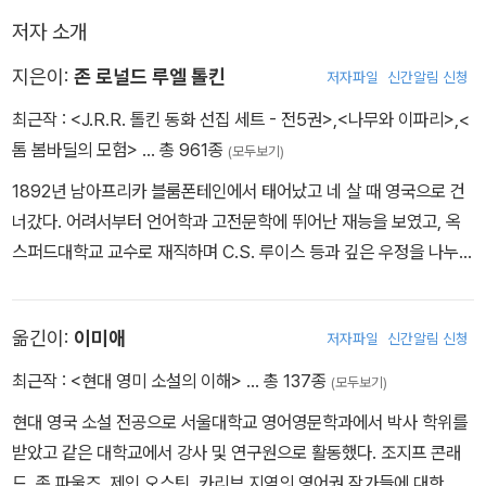
저자 소개
지은이:
존 로널드 루엘 톨킨
저자파일
신간알림 신청
최근작 :
<J.R.R. 톨킨 동화 선집 세트 - 전5권>
,
<나무와 이파리>
,
<
톰 봄바딜의 모험>
… 총 961종
(모두보기)
1892년 남아프리카 블룸폰테인에서 태어났고 네 살 때 영국으로 건
너갔다. 어려서부터 언어학과 고전문학에 뛰어난 재능을 보였고, 옥
스퍼드대학교 교수로 재직하며 C.S. 루이스 등과 깊은 우정을 나누었
다. 현대 판타지 문학의 걸작이자 고전으로 꼽히는 『호빗』과 『반지의
제왕』으로 세계적인 명성을 얻었고, 이후 가운데땅의 신화와 세계관
옮긴이:
이미애
저자파일
신간알림 신청
을 바탕으로 다양한 이야기를 남겼다. 1947년 『햄의 농부 가일스』, 1
962년 『톰 봄바딜의 모험』, 1964년 『나무와 이파리』, 1967년 『큰
최근작 :
<현대 영미 소설의 이해>
… 총 137종
(모두보기)
우튼의 대장장이』 등 다양한 판타지 동화도 저술했으며, 1925년 집
현대 영국 소설 전공으로 서울대학교 영어영문학과에서 박사 학위를
필했지만 미출간 상태였던 『로버랜덤』은 1998년에 처음 출간되었
받았고 같은 대학교에서 강사 및 연구원으로 활동했다. 조지프 콘래
다. 1973년 사망 후 아들 크리스토퍼 톨킨에 의해 『실마릴리온』, 『끝
드, 존 파울즈, 제인 오스틴, 카리브 지역의 영어권 작가들에 대한 논