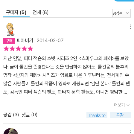
구매자 (5)
전체 (8)
메뉴
피아비키
2014-02-07
지난 연말, 피터 잭슨의 호빗 시리즈 2인 <스마우그의 폐허>를 보았
다. 굳이 톨킨을 존경한다는 것을 언급하지 않아도, 톨킨옹의 불후의
명작 <반지의 제왕> 시리즈가 영화로 나온 이후부터는, 전세계의 수
많은 사람들이 톨킨의 작품이 영화로 개봉되면 '일단 본다.' 톨킨의 팬
도, 감독인 피터 잭슨의 팬도, 판타지 문학 팬들도, 아니면 평범한 보
통사람들도 모두 큰 기대를 품게되는 현상. <호빗> 시리즈가 영화화
더보기
되었을때 그래서 사람들은 열광했고, 톨킨의 원작도 다시 팔려나갔
공감 (
3
)
댓글 (0)
다. 단언컨대, 이보다 더 문학과 영화의 환상적인 시너지 효과를 보여
주는 사례는 없을 것이며, 톨킨과 잭슨의 시대를 초월한 창조-재창조
의 협력을 뛰어넘는 사례도 없을 것이다. 귀차니즘으로 영화리뷰는
메뉴