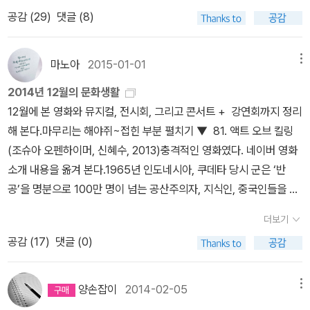
안 된다. 그런 책들은 다시 정리를 해야 할 것 같다. 역시 예뻐~제대
것이라는 느낌이었다.더군다나 유명한 언어학자답게언어를 조물조물
공감 (
29
)
댓글 (8)
분까지가 제 1막에 해당한다. (그리고 영화는 그들이 바라보는 외로
로 찍는다고 찍었는데 흔들렸구나..ㅠㅠ <후련의 아이들> 다시 읽으
가지고 노는 걸 굉장히 즐거워한다는 인상이었다.수수께끼도 자주 나
운산 'the lonely mountain' 아래에서 자고 있는 용 스마우그가 눈
니 재밌네.^^<호빗> 반양장 책에 눈길이~ 눈길
오고 많은 종족들이 틈만 나면 시를 만들어 노래하는 걸 즐긴다.룬 언
을 뜨면서 끝난다.) 물론 그 과정에서 빌보가 <반지의 제왕>과 가장
이 가는 책들~하지만 박스세트로 만족하자~
마노아
2015-01-01
메뉴
어까지 스스로 창조해낼 정도였다니 이 양반 1세대 오타쿠가 아니었
큰 연결고리가 되는 '절대반지'를 골룸과의 수수께끼 대결을 통해 얻
을까. 가장 전율이 오던 지점은골룸이 등장했을 때였다.자신과 대화
2014년 12월의 문화생활
게 되는 과정이 나온다. 영화만큼이나 소설에서도 이 부분이 굉장히
하는 이중적인 자아를 만든다는 상상은 어떻게 한거지.축축하고 서늘
12월에 본 영화와 뮤지컬, 전시회, 그리고 콘서트 + 강연회까지 정리
인상적이었는데, 단지 <반지의 제왕>과의 연결고리 때문만이 아니라
하고 섬뜩한 동시에빌보와 수수께끼로 대결한다는 건 또 흥미로운 지
해 본다.마무리는 해야쥐~접힌 부분 펼치기 ▼ 81. 액트 오브 킬링
<호빗>의 전체 구조상에서 골룸과의 대결부분이 갖는 독특서 때문이
점. 읽는 동안 톨킨이 이 세계를 만들어내는 동안 얼마나 즐거웠는지
(조슈아 오펜하이머, 신혜수, 2013)충격적인 영화였다. 네이버 영화
었다. 드워프들의 잃어버린 왕국 '에레보르'를 되찾기 위해 에레보르
가 전해져서또다른 의미로 재미가 가득했던 책이었다.아마 네 번째
소개 내용을 옮겨 본다.1965년 인도네시아, 쿠데타 당시 군은 ‘반
가 있었던 외로운 산으로 가는 과정에서 겪는 모험이 스토리의 전반
읽는 책일텐데 다 커서 읽으니 색다른 재미가.사촌동생들도 이런 재
공’을 명분으로 100만 명이 넘는 공산주의자, 지식인, 중국인들을 비
적인 내용인데 반해, 골룸이 등장하는 부분은 보다 독립적인 스토리
미를 느끼면 좋으련만 으흥. 좋았던 문장은 이런 것이었다.참 이상하
밀리에 살해했다. 40년의 세월이 흐른 현재, 대학살을 주도한 암살단
로 다가온다. 에레보르로 가는 과정속에서 겪은 무용담이지만, '필연
더보기
지만, 갖고 싶던 좋은 것들과 지내기에 쾌적하고 좋은 날들은 얘기할
의 주범 '안와르 콩고’는 국민영웅으로 추대 받으며 호화스런 생활을
적'으로 만나게 되는 위험이 아니라 '운명적'으로 만나게 된 운명이라
공감 (
17
)
댓글 (0)
것도 들을 것도 별로 없어서,금방 이야기를 다 해 버리게 된다. 반면,
누리고 있다. 그러던 어느 날, 자신들의 ‘위대한’ 살인의 업적을 영화
고나 할까. 다른 적들(foes)은 스토리 구조상 빌보일행이 반드시 맞
불안하고 가슴 두근거리고 심지어 무시무시한 것들은 좋은 이야깃거
로 만들자는 제안이 들어온다. “당신이 저지른 학살을, 다시 재연해
닥뜨려야 하는 적들이었다. 하지만 골룸은 어디까지나 빌보의 '운'에
리가 되어 어떻게든 길게 얘기하게 된다. 최근 너무 익숙한 것들에 둘
보지 않겠습니까?” 대학살의 리더 안와르 콩고와 그의 친구들은 들
양손잡이
2014-02-05
메뉴
의해 만난 적이었고, 절대반지 또한 마찬가지였다. 빌보는 조금씩 반
러쌓여있단 생각을 종종 한다.그것들이 내게 더 이상 느낌을 주지 않
뜬 맘으로 직접 시나리오를 쓰고 연기도 하며 자랑스럽게 살인의 재
지에 매혹되어가지만, <호빗>에서 반지의 역할은 <반지의 제왕> 시