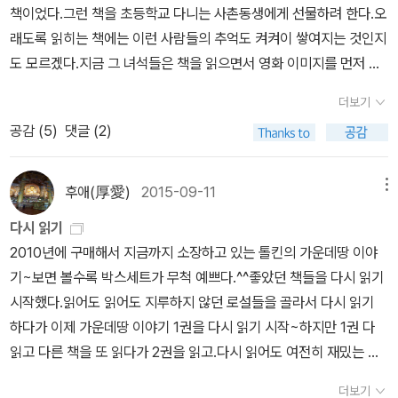
책이었다.그런 책을 초등학교 다니는 사촌동생에게 선물하려 한다.오
0여년 전, 그의 외삼촌 빌보는 드와프들과 간달프의 반강요에 떠밀려
래도록 읽히는 책에는 이런 사람들의 추억도 켜켜이 쌓여지는 것인지
뜻밖의 여정을 떠났다. 1년간의 여정에서 빌보는 트롤, 자이언트 스
도 모르겠다.지금 그 녀석들은 책을 읽으면서 영화 이미지를 먼저 떠
톤, 고블린, 골룸, 와르그, 대형 독거미, 스마우그 등 강력한 적들을 만
올리겠지.읽기나 할까 의심스럽기도 하지만 그건 그녀석들의 선택일
나며 각종 위험에 처한다. 때로는 목숨을 위협받고, 때로는 배고픔과
더보기
것이다. 당시 난 성당을 열심히 나가던 소년이었고,성바오로출판사에
추위로 힘들어하고, 때로는 드와프들과 갈등하고, 때로는 자기자신의
공감 (
5
)
댓글 (2)
서 운영하는 서점을 자주 갔었다.어쩐 일인지 성바오로출판사에서는
나약함에 좌절하면서, 빌보는 모험을 이어간다. 자신의 아늑했던 집
판타지소설을 많이 번역해놓았었는데,그곳에서 나는 호빗과 나니아
과 풍요로운 식탁을 그리워한 것이 수십번이지만, 빌보는 모험을 중
연대기 등등의 책들을 읽을 수 있었고, 특히 나니아연대기는 몇 번이
후애(厚愛)
2015-09-11
메뉴
단하지 않는다. 하나의 고비를 넘으면 더 큰 어려움이 찾아오지만, 시
고 다시 읽을 정도로 좋아했었다. 호빗이라는 책의 질감을 아직도 기
간이 지나면서 빌보는 그것들을 피하기보다 맞서싸우는데 익숙해지
다시 읽기
억한다.종이는 얇고 부드러웠으며, 펼칠때마다 기분좋은 내음이 스며
고 그러면서 조금씩 성장해간다. <호빗>은 총 19장의 챕터로 되
2010년에 구매해서 지금까지 소장하고 있는 톨킨의 가운데땅 이야
들었다.다만 책 안의 삽화에 그려진 호빗은 끔찍하게 못생겨서 아마
어 있다. 영화 <호빗:뜻밖의 여정>은 이중 챕터 6장까지를, <호빗:스
기~보면 볼수록 박스세트가 무척 예쁘다.^^좋았던 책들을 다시 읽기
이 이야기를 그렇게 좋아하지 않았던 큰 이유가 그 삽화 때문이었을
마우그의 폐허>는 챕터 12장까지를 다뤘다. 영화의 기준으로 말하자
시작했다.읽어도 읽어도 지루하지 않던 로설들을 골라서 다시 읽기
거라고다시 읽으면서 생각했다.삽화 없이 이번에 다시 읽을때는 무척
면, 빌보가 간달프와 드와프들과 함께 여정을 떠나서 트롤과 고블린
하다가 이제 가운데땅 이야기 1권을 다시 읽기 시작~하지만 1권 다
이나 재미있었기 때문이다. 톨킨이 이야기를 펼쳐나갈때 강약중간약
의 습격을 피해 달아나다가 와르그 (Wargs: the evil wolves - 사악
읽고 다른 책을 또 읽다가 2권을 읽고.다시 읽어도 여전히 재밌는 책
리듬을 만들어내는 게 느껴져서아아, 이 양반은 정말 이야기꾼이로구
한 늑대들)를 만나 위험에 처하고, 그때 마침 다행히도 독수리의 왕이
들~재미없는 책들은 아무리 다시 읽어도 지루하고 따분하고 집중이
나, 무척이나 이야기라는 걸 듣고 말해주기를 좋아하던 양반이었을
더보기
빌보일행을 발견하여 독수리의 도움으로 와그르떼에서 벗어나는 부