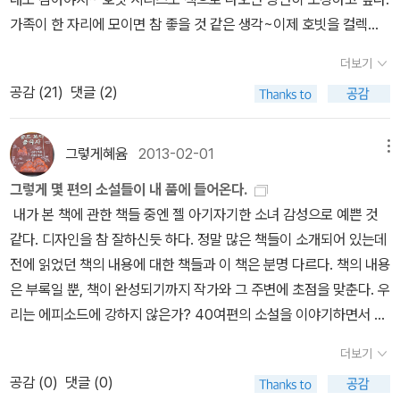
모든 이들에게 바치는 콜드 팩트로 무장한 책이다. 5. 호빗, J.R.R.톨
기 시작했을때어쩐지 독서가 재미없어지기 시작했다. 책에 대한 정보
상에, 세상에...영화 끄트머리, 안와르 콩고는 자신이 만들어낸 영화에
가족이 한 자리에 모이면 참 좋을 것 같은 생각~이제 호빗을 컬렉션
절대반지의 역할을 감당하는 것은 '외로운 산'에 파묻힌 보물들이었
킨- 영화 '호빗' 개봉 기념으로 집어들었다. 동화에 가까울 정도로 단
를 잘 정돈하고 어떤 것들이 좋고나빴는지를 쓰는 일은 아무래도 이
서 무언가를 깨닫기라도 했다는 듯 구역질을 해대며 눈물을 보인다.
으로~생각만 해도 즐겁고 기대가 된다.그리고 마음이 설레네...ㅎㅎ
다. 고대 드워프 왕국의 보물이었지만 현재는 스마우그(smaug)에게
순한 스토리 때문에 영화와 비교해 많은 이들이 평가절하하지만 나름
미 많은 사람들이 잘 하고 있다.그런 것들을 따라가기에는 나는 너무
더보기
아, 이것은 진정한 참회의 눈물인가, 아니면 악어의 눈물인가? 다른
ㅎ 그나저나 책이 빨리 나오면 좋을텐데...안 나오면 어쩌나... 은근히
뺏긴 후다. 소린과 드워프들은 자신들의 왕국과 보물을 되찾기 위해
대로 재밌다. 하지만 큰 기대는 하지 말도록. 6. 대한민국 나쁜 기업
뒤쳐져있어서몇 번 해보고는 금방 내려놓는지도 모르겠다. 독후감이
공감 (
21
)
댓글 (2)
인터뷰에서 보니 자신은 후회하지 않는다고 한 걸 보면 악어의 눈물
걱정도 되고...근데 나올 것 같다...인내심을 갖고 기다려 보는거야~!!!
여행을 떠났지만, 점차 그들은 잃어버린 '왕국'보다 잃어버린 '보물'에
보고서, 김순천- 사람은 그렇다. 나는 나이기 때문에 내 주변밖에 보
라면 나는 내게 일어난 '감'에 집중해보기로 했다.그것은 아주 사적이
일 가능성이 충분히 보이지만, 설령 진정한 회개의 눈물이라 한들 그
ㅋㅋㅋ J.R.R. 톨킨의 가운데땅 이야기 세트 - 전6권 (양장)존 로날
더 집착한다. 드워프 종족 자체가 보물을 좋아하긴 하지만, <호빗>에
지 못한다. 그렇기 때문에 쌍용차 파업, 용산참사는 단지 그들 자신의
고 내밀한 이야기일지도 모르지만그것이야말로 내겐 더할나위없이
게 대체 무슨 소용이란 말인가. 죽은 사람이 살아 돌아오기라도 하는
드 로웰 톨킨 지음, 김번.김보원.이미애 옮김 / 씨앗을뿌리는사람 / 2
서의 드워프들은 점차 보물에 이성을 빼앗긴다. 그 중 가장 심한 것은
그렇게혜윰
2013-02-01
메뉴
배를 부르게 하기 위한 욕심이 부른 화라고 생각한다. 위에서는 아래
가치 있다는 생각을 한다.그런 것들을 정돈해보고자 이런 서재도 시
가? 이제 와서 피해자들에게 뭘로 보상하고 어떻게 사과할 것인데?
010년 8월 목차1권 반지의 제왕_I 반지원정대 2권 반지의 제왕_II
드워프의 왕 '소린(Thorine)'이었다. 처음부터 광기(내 기준으로는
를, 아래에서는 옆을 볼 수 있는 시야를 가질 필요가 있다. 이 책이 그
작할 것인데다른 사람들의 서재를 읽다보면 그런 것들을 쉬이 잊곤
그렇게 몇 편의 소설들이 내 품에 들어온다.
이건 조상들의 잘못을 반성하고 책임을 느껴야 하는 일본측의 입장과
두 개의 탑 3권 반지의 제왕_III 왕의 귀환 4권 호빗 5권 실마릴리온
'똘끼' 혹은 '객기')가 있다고 묘사된 소린이었지만, 여정 과정에서 그
포문을 열어주었다.7. 계간 자음과모음 21호 (2013년 가을호)- 패스.
한다. 사적인 공간에서 나만을 위한 글쓰기를.그것은 온전한 내 소박
내가 본 책에 관한 책들 중엔 젤 아기자기한 소녀 감성으로 예쁜 것
는 또 다른 문제다. 그들은 가해 당사자이니까. 아주 아주 보기 힘든
6권 후린의 아이들 호빗: 스마우그의 폐허 O.S.T. [2CD 스페셜 에
가 보여준 모습은 꽤 괜찮은 리더였다. 물론 고집불통에 까칠하기가
8. 의자놀이, 공지영- 표절 논란으로 이래저래 말이 많지만 쌍용차 사
한 바램.
같다. 디자인을 참 잘하신듯 하다. 정말 많은 책들이 소개되어 있는데
영화였다. 런닝 타임도 꽤 길었다. 상영하는 곳도 많지 않아서 찾아보
디션]에드 시런 (Ed Sheeran), 하워드 쇼어 (Howard Shore) / 유
그지없어서 오히려 고생을 자처하는 경우도 있지만 (가령 어둠의 숲
태를 쉽게 접할 수 있는 책이다. 회사의 잘못을 탓하기 위해 파업을 진
전에 읽었던 책의 내용에 대한 책들과 이 책은 분명 다르다. 책의 내용
기까지 애먹었다. 힘들 걸 알았지만 그래도 봐야만 하는 영화라고 생
니버설(Universal) / 2013년 12월 호빗: 뜻밖의 여정 O.S.T. [2C
요정의 왕인 '스란두일' 앞에서 하는 행동은 그냥 똥고집에 가까운 객
행했는데 되려 노조에 배상청구를 하는 아이러니한 사태. 이런 나라
은 부록일 뿐, 책이 완성되기까지 작가와 그 주변에 초점을 맞춘다. 우
각했다. 포스터만 봐서는 절대 고르지 않을 영화였지만, 이 영화의 배
D 디럭스 에디션]닐 핀 (Neil Finn) 노래, 하워드 쇼어 (Howard Sh
기이 뿐이다), 전체적으로는 화통하고 카리스마있는 리더의 모습을
는 우리나라 외에 몇 없다고 한다. 9. 동물농장, 조지 오웰- <1984>
리는 에피소드에 강하지 않은가? 40여편의 소설을 이야기하면서 소
경을 알고 나니 찾지 않을 수 없었다. 이런 걸 만들어내는 감독은 또
ore) 작곡 / 유니버설(Universal) / 2012년 12월 호빗: 뜻밖
보여준다. 그러나 소리은 조금씩 미쳐가고 있었다. 소린의 광기는 스
의 마이너 버전이라고 볼 수 있지만 오히려 더 많은 생각을 하게 되었
설의 내용이 아니라 소설의 에피소드를 이야기해주니 재미도 재미지
얼마나 대단한지... 이건 비포 시리즈의 리처드 링클레이터와는 또 결
의 여정 - 일반판 (2disc)피터 잭슨 감독, 이안 맥켈런 외 출연 / 워너
마우그가 빼앗았던 보물을 다시 보는 순간 소린의 변화는 가속을 달
더보기
다. 예나 지금이나 나팔수는 존재하고, 우리 아랫것들이 분해야 하는
만 소설에 대한 이해도 도움이 되는 것 같다. 개인적으로는 30편 정
이 다르다. 그들이 어떤 짓을 했는지를 보여주는 것에 급급하지 않고,
브라더스 / 2013년 4월 호빗 (반양장)존 로날드 로웰 톨킨 지음,
린다. 스마우그가 죽은 후 바르드(Bard)와 스란두일이 찾아왔을 때
공감 (
0
)
댓글 (0)
이유를 한번 더 상기시켜주었다. 10. 썰전, JTBC 썰전 제작팀- JT
도로 줄이고 에피소드들을 좀 길~~~게 다루어주었으면 어떨까하는
그들이 저지른 행위에 대해서 스스로 어떻게 생각하는지를 그들 자신
이미애 옮김 / 씨앗을뿌리는사람 / 2007년 5월 박스 세트 <호빗>은
에 그가 보여준 행동은 안타까울 정도이다. 소린의 모습은 반지에 집