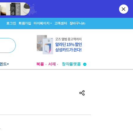
로그인
회원가입
마이페이지
고객센터
장바구니
(0)
투비컨티뉴드
펀드
북플
서재
창작플랫폼
투비컨티뉴드
원