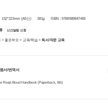
152*223mm (A5신)
381g
ISBN : 9788989847465
류
신간알림 신청
서
>
좋은부모
>
교육/학습
>
독서/작문 교육
 원서/번역서
e Read Aloud Handbook (Paperback, 6th)