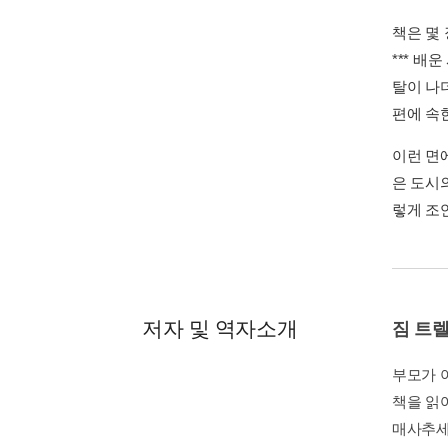
책은 몇
*** 
탈이 나
편에 속한
이런 면에
은 도시의
렇게 조언
저자 및 역자소개
짐 트
부모가 아
책을 읽어
매사추세