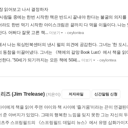
 장 읽어보고 나서 결정하자
배운 사람들 중에는 한번 시작한 책은 반드시 끝내야 한다는 불굴의 의지를
더라도 한번 먹기 시작한 아이스크림은 끝까지 다 먹을 이들이다. 나는 
다. 어쩌다 잘못 고른 책...
- ceylontea
더보기
서 나는 워싱턴북센터의 낸시 펄의 의견에 공감한다. 그녀는 '한 도시, 한 책 
 동참을 이끌어냈다. 그녀는 《책에의 갈망 Book Lust》에서 책을 
한다. "50세가 되기까지는 모든 책에 50페...
- ceylontea
더보기
렐리즈
(Jim Trelease)
(지은이)
저자파일
신간알림 신청
이에게 책을 읽어 주면 아이와 책 사이에 ‘즐거움’이라는 끈이 연결된다. 짐
 준 아버지가 있었다. 그때의 행복한 느낌을 잊지 못한 그는 자신의 두 
츠주 스프링필드의 《스프링필드 데일리 뉴스》에서 유명 삽화가이자 자