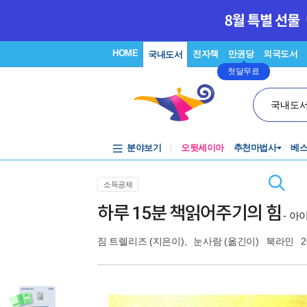
HOME
전자책
만권당
외국도서
국내도서
첫달무료
국내도
분야보기
오뒷세이아
추천마법사
베
소득공제
하루 15분 책읽어주기의 힘
- 아
짐 트렐리즈
(지은이),
눈사람
(옮긴이)
북라인
2