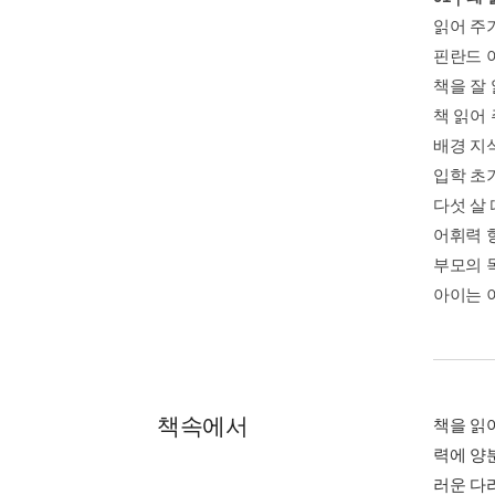
읽어 주
핀란드 
책을 잘
책 읽어
배경 지
입학 초
다섯 살
어휘력 
부모의 
아이는 
책속에서
책을 읽
력에 양
러운 다리