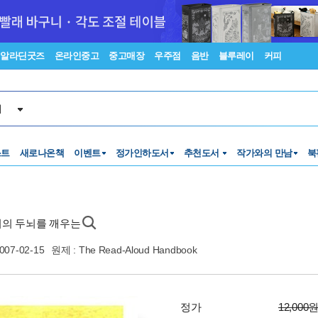
알라딘굿즈
온라인중고
중고매장
우주점
음반
블루레이
커피
서
스트
새로나온책
이벤트
정가인하도서
추천도서
작가와의 만남
북
이의 두뇌를 깨우는
007-02-15
원제 : The Read-Aloud Handbook
정가
12,000