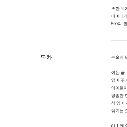
또한 뒤
아이에게
500여 
목차
논술의 
여는 글
읽어 주
아이들이
평범한 
책 읽어
읽기는 
01｜왜