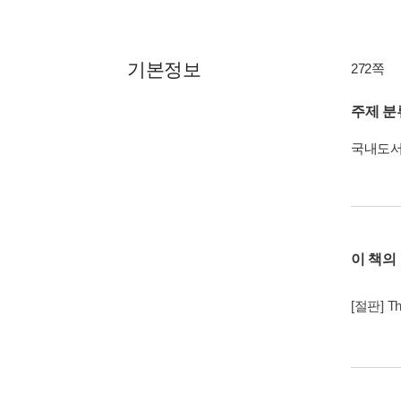
기본정보
272쪽
주제 분
국내도
이 책의
[절판] Th