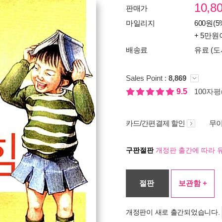
10,8
판매가
마일리지
600원(5
+ 5만원
배송료
유료 (도
Sales Point :
8,869
9.5
100자평(
카드/간편결제 할인
무이
구판절판
개정판 출간에 따라 
절판
보관함 +
개정판이 새로 출간되었습니다.