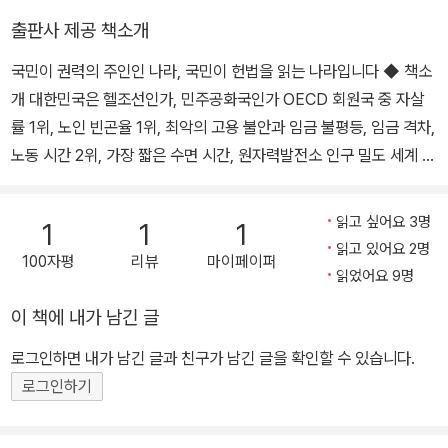
히 하여 정치·경제·사회·문화의 모든 영역에 있어서 각인의 기회를 균
출판사 제공 책소개
등히 하고, 능력을 최고도로 발휘하게 하며, 자유와 권리에 따르는 책
국민이 권력의 주인인 나라, 국민이 헌법을 읽는 나라입니다 ◆ 책소
임과 의무를 완수하게 하여, 안으로는 국민생활의 균등한 향상을 기
개 대한민국은 헬조선인가, 민주공화국인가 OECD 회원국 중 자살
하고 밖으로는 항구적인 세계평화와 인류공영에 이바지함으로써 우
률 1위, 노인 빈곤율 1위, 최악의 고용 불안과 임금 불평등, 임금 격차,
리들과 우리들의 자손의 안전과 자유와 행복을 영원히 확보할 것을
노동 시간 2위, 가장 짧은 수면 시간, 원자력발전소 인구 밀도 세계 1
다짐하면서 1948년 7월 12일에 제정되고 8차에 걸쳐 개정된 헌법
위, 지구행복지수 60위, 사법 신뢰도 42개국 중 39위, 언론자유지수
을 이제 국회의 의결을 거쳐 국민투표에 의하여 개정한다. (전문) [시
70위……. 나열하기도 힘들 정도로 참담한 현실이다. 헌법 제1장 1조
행 1988. 2.25] [헌법 제10호, 1987.10.29, 전부개정]
읽고 싶어요 3명
1
1
1
는 “대한민국은 민주공화국이다” “모든 권력은 국민으로부터 나온
읽고 있어요 2명
100자평
리뷰
마이페이퍼
다”라고 선언한다. 하지만 과연 우리는 민주공화국에서 주권과 권력
읽었어요 9명
을 가진 국민으로 살고 있을까? 우리가 헌법이 규정한 그런 사회에서
이 책에 내가 남긴 글
살았다면 이런 참담한 수치는 나오지 않았을 것이다. 법이란 개인과
개인이 모여 사회를 만들고 더불어 살기 위해 필요한 것이며, 그중에
로그인하면 내가 남긴 글과 친구가 남긴 글을 확인할 수 있습니다.
서도 헌법은 모든 법의 근거이자 뿌리로 국민의 기본권을 보장하고
로그인하기
국가의 정체성을 밝힌다. 도서출판 더휴먼의 《대한민국헌법》은 헌법
전문을 실은 책으로, 헌법에서 보장하는 세상과 현실의 세상이 어떻