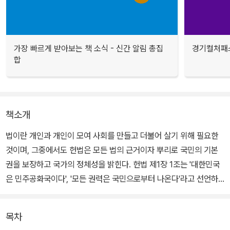
가장 빠르게 받아보는 책 소식 - 신간 알림 총집
경기컬처패스
합
책소개
법이란 개인과 개인이 모여 사회를 만들고 더불어 살기 위해 필요한
것이며, 그중에서도 헌법은 모든 법의 근거이자 뿌리로 국민의 기본
권을 보장하고 국가의 정체성을 밝힌다. 헌법 제1장 1조는 '대한민국
은 민주공화국이다', '모든 권력은 국민으로부터 나온다'라고 선언하
고 있다. 헌법 전문을 실은 책으로, 헌법에서 보장하는 세상과 현실의
세상이 어떻게 다른지 판단의 근거가 될 뿐만 아니라 나아갈 길의 이
목차
정표가 될 것이다.