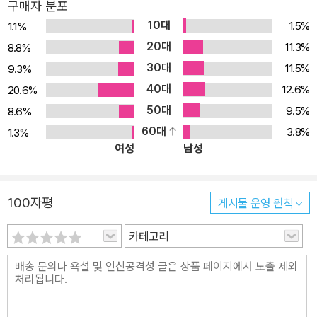
구매자 분포
게 다른지 판단의 근거가 될 뿐만 아니라 나아갈 길의 이정표가 될 것
10대
1.5%
1.1%
이다. 사실 우리 중에 국민 기본권과 민주주의의 근거가 되는 헌법을
20대
11.3%
8.8%
처음부터 끝까지 모두 읽은 사람이 몇이나 될까? 헌법의 내용이 법전
30대
11.5%
9.3%
속의 글로만 남지 않으려면 먼저 읽어야 한다. 그래야 아시아 민주주
40대
의 모범국에서 인권후진국으로 곤두박질치고 민주주의 껍데기만 남
12.6%
20.6%
은 대한민국을 헌법대로인 나라로 만들 수 있다.
50대
9.5%
8.6%
60대
3.8%
1.3%
여성
남성
100자평
게시물 운영 원칙
카테고리