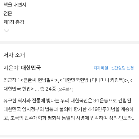
책을 내면서
전문
제1장 총강
저자 소개
지은이:
대한민국
저자파일
신간알림 신청
최근작 :
<큰글씨 헌법필사>
,
<대한민국헌법 (미니미니 키링북)>
,
<
대한민국 헌법>
… 총 24종
(모두보기)
유구한 역사와 전통에 빛나는 우리 대한국민은 3·1운동으로 건립된
대한민국 임시정부의 법통과 불의에 항거한 4·19민주이념을 계승하
고, 조국의 민주개혁과 평화적 통일의 사명에 입각하여 정의·인도와
동포애로써 민족의 단결을 공고히 하고, 모든 사회적 폐습과 불의를
타파하며, 자율과 조화를 바탕으로 자유민주적 기본질서를 더욱 확고