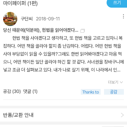
쓰기
마이페이퍼 (1편)
구단씨
2018-09-11
메뉴
당신 때문에(덕분에), 헌법을 읽어야겠다...
헌법 책을 사야겠다고 생각하고, 또 헌법 책을 고르고 있자니 복
잡하다. 어떤 책을 골라야 할지 좀 난감하다. 어렵다. 어떤 헌법 책을
사야 부담없이 읽을 수 있을까?그래도 한번 읽어봐야겠다고 마음 먹
으니, 어떤 책이든 일단 골라야 하긴 할 것 같다. 서너권을 장바구니에
넣고 조금 더 살펴보고 있다. 내가 나로 살기 위해, 이 나라에서 인간
다움을 챙기며 살기 위해 헌법을 읽어야겠다고 생각했다.이게 다 김
더보기
제동 때문이다.평소 그가 하는 말을 호감으로 듣지는 않았다. 그러니
공감 (
30
)
댓글 (1)
까 그는 나에게 딱 이정도다. 좋지도 싫지도 않은, 저런 방송인이 있구
나 싶은, 그는 저렇게 말을 하는구나 하는 정도, 나와 생각이 같구나
다르구나 하는 차이를 느끼게 하는, 그냥 딱 그 정도의 존재감이었다.
반품/교환 안내
굳이 관심 두지 않았던 대상이라고 하는 게 가장 솔직한 표현일 듯하
다.그런 그가 헌법 독후감을 썼다고 해서 내 관심 안으로 들어오는 건