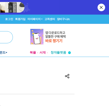
로그인
회원가입
마이페이지
고객센터
장바구니
(0)
투비컨티뉴드
창작플랫폼
펀드
북플
서재
투비컨티뉴드
원