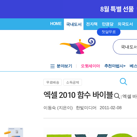
HOME
전자책
만권당
외국도서
국내도서
첫달무료
국내도
분야보기
오뒷세이아
추천마법사
베
무료배송
소득공제
엑셀 2010 함수 바이블
엑셀 
|
이동숙
(지은이)
한빛미디어
2011-02-08