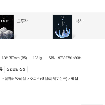
188*257mm (B5)
1231g
ISBN : 9788979148084
류
신간알림 신청
서
>
컴퓨터/모바일
>
오피스(엑셀/파워포인트)
>
엑셀