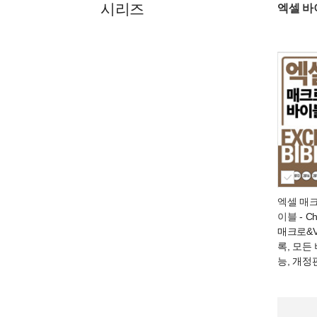
시리즈
엑셀 바
엑셀 매크
이블
- C
매크로&V
록, 모든
능, 개정