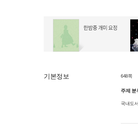
기본정보
648쪽
주제 분
국내도