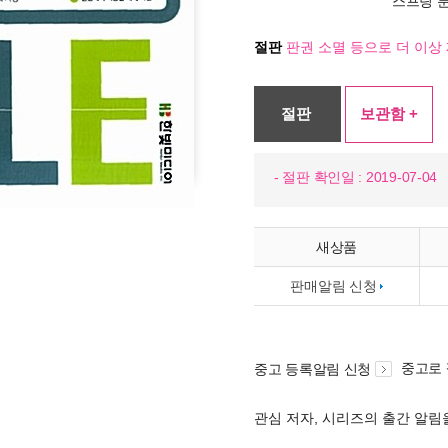
스프링 
절판
판권 소멸 등으로 더 이상 
절판
보관함 +
- 절판 확인일 : 2019-07-04
새상품
판매알림 신청
중고로
중고 등록알림 신청
관심 저자, 시리즈의 출간 알