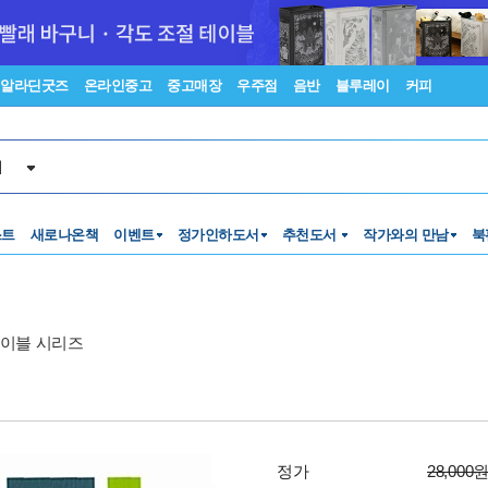
알라딘굿즈
온라인중고
중고매장
우주점
음반
블루레이
커피
서
스트
새로나온책
이벤트
정가인하도서
추천도서
작가와의 만남
북
바이블 시리즈
정가
28,000