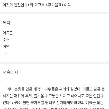
이것이 인간인가>와 회고록 <주기율표>이다.
<주기율표>는 명상록과 회고록의 성격을 지닌 기발하고 독특한 구성
목차
의 책이다. 지은이가 화학자로서 가졌던 과학과 기술에 대한 열정이
엿보이는 작품으로, 프리모 레비의 저작 중에서도 문학성을 높이 인
아르곤
정받았다.
수소
아연
스물한 장으로 구성된 이 책은 주기율표상의 원소 하나에서 꼬리에
꼬리를 물고 연상되는 이야기들을 담고 있다. 어떤 이야기들은 유년
시절의 추억과 사랑하는 사람들에 대한 회상이며, 어떤 이야기들은
책속에서
역사적.철학적.윤리적 성찰이고, 어떤 이야기들은 순수하고 환상적인
허구다. 화학자로서의 꿈과 모험 이야기도 빠지지 않는다.
... 이미 봄옷을 입은 계곡의 나무들은 우리와 같았다. 이들도 말은 못
하지만 더위와 추위, 즐거움과 고통을 느끼고 태어나고 죽는 인간과
같다. 바람이 불면 꽃가루를 뿌리고 신기하게도 태양의 여정을 쫓는