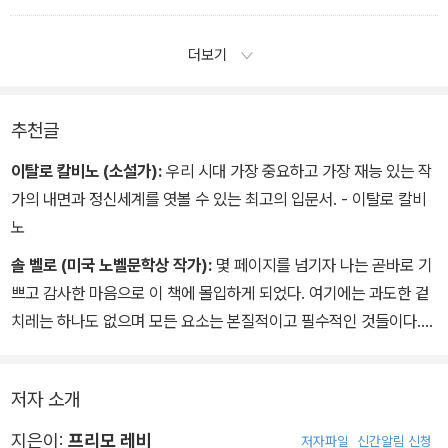
다. 구원(이교도)이 있는 자리에서 그들에 대해 이야기할 때나, 그들
이 집주인들의 관습과 대화에 악의 어린 호기심을 보인다. 그래서 집
이 세운 억압 정권에 대해 그들이 알아듣지 못하게 욕이나 저주로 답
주인들은 하베르타와 함께 있는 자리에서는 자기들만아는 은어를 사
더보기
할 때 쓰는 아주 약삭빠른 언어인 셈이다.
용할 수밖에 없다. 은어에는 지금까지 말한 것 말고도 당연히 하베르
타란 말도 포함되었을 것이다. 이러한 은어는 이제 거의 사라졌지만
몇 세대 전만 해도 수백 단어와 표현에 달했는데, 대부분 히브리어 어
추천글
근에 피에몬테 방언의 접미사와 어미를 붙여 만들었다. 이렇게 대충
이탈로 칼비노 (소설가):
우리 시대 가장 중요하고 가장 재능 있는 작
훑어만 보아도 그것이 감쪽같고 비밀스러운 기능이 있음을 알 수 있
가의 내면과 정신세계를 엿볼 수 있는 최고의 입문서. - 이탈로 칼비
다. 구원(이교도)이 있는 자리에서 그들에 대해 이야기할 때나, 그들
노
이 세운 억압 정권에 대해 그들이 알아듣지 못하게 욕이나 저주로 답
솔 벨로 (미국 노벨문학상 작가):
몇 페이지를 넘기자 나는 곧바로 기
할 때 쓰는 아주 약삭빠른 언어인 셈이다.
쁘고 감사한 마음으로 이 책에 몰입하게 되었다. 여기에는 과도한 겉
치레는 하나도 없으며 모든 요소는 본질적이고 필수적인 것들이다.
놀라울 정도로 순수하다. - 솔 벨로우
저자 소개
지은이:
프리모 레비
저자파일
신간알림 신청