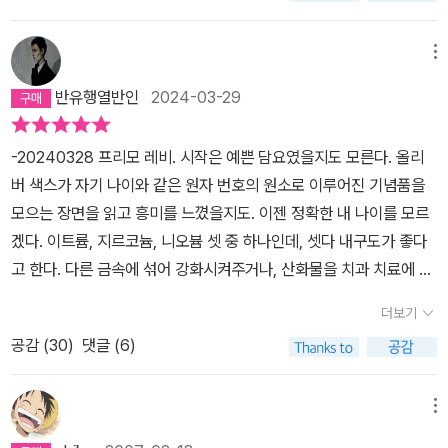
이 바로 구매를 결정했다. 사실 <이것이 인간인가>를 비롯한 프리
모 레비를 읽는 건, 도저히 재현할 수 없는 인류사의 비극을 다시 만나
메뉴
는 것만큼의 무게로 다가왔다. 어쩌면 의도적으로 독서를 미루거나
반유행열반인
2024-03-29
방치했는지도 모르겠다. 그러다가 어느 날, 아무 생각 없이 책을 펼쳐
들었고 그대로 빠져 들었다. 그제서야 프리모 레비의 책들을 본격적
-20240328 프리모 레비. 시작은 예쁜 담요였을지도 모른다. 올리
으로 찾아 읽기 시작했다. 그리고 다시 모두 잊어 버렸다. 그것 역시
버 색스가 자기 나이와 같은 원자 번호의 원소로 이루어진 기념품을
기억의 의도적 작용이 아니었을까 싶다. 당장의 스트레스도 감당하지
모으는 장면을 읽고 흥미를 느꼈을지도. 이젠 정확한 내 나이를 모르
못하는 하나의 존재가 인류사적 비극을 읽는다고 해서 작금의 삶이
겠다. 이트륨, 지르코늄, 니오븀 셋 중 하나인데, 셋다 내구도가 좋다
무엇이 달라지겠는가 뭐 그런 얕은 생각이 아니었을까. 늘 그렇지만
고 한다. 다른 금속에 섞어 강화시켜주거나, 산화물을 치과 치료에 쓴
이번에도 서설이 길었다. 아무래도 인생책이라 부를 만하다고 공언한
다. 확실히 살아온 중에 몸도 마음도 제일 튼튼한 시절이긴 하다. 막
만큼, 본격적인 썰을 풀기에 앞서 워밍업한 것 정도로 보면 될 것 같
더보기
연하게 물리나 화학 공부를 더 해 보고 싶었다. 그럼 수학도 왠지 같이
다. 그렇다고 해서 무언가 거창한 리뷰를 쓰고 싶다는 생각이 없는 것
공감 (
30
)
댓글 (6)
해야 할 것 같고. 과학이든 수학이든 고교 수준부터 보자, 그럼 아예
도 아니지만, 뭐 그럴 만한 능력이 되지 않기에. 그저 기록으로 남기고
수능을 볼까? 하다가 그해부터 약대가 다시 수능으로 입학생을 뽑는
자 하는 마음에 자꾸만 말이 길어지는 그런 느낌이다. 지구상에 존재
걸 알게 되었다. 화학, 화학이다! 하고 EBS 화학 강의를 몇 개 보다
메뉴
하는 6개의 불활성기체 중에 하나인 아르곤으로 시작하는 게 심상치
보름만에 접었다. 진리의 생지(생명과학+지구과학)! 입시에 성공하
않다. 참고로 나머지 5개의 불활성기체는 헬륨·네온·크립톤·제논 및