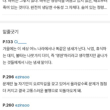
다. 바위는 그렇지 않다. 바위는 생명력을 머금고 있지 않은, 태초부터
죽어 있는 것이다. 완전히 냉담한 수동성 그 자체다. 숨어 있는 정령을
잡으려면 보루 하나하나를 철거해야 하는 요새였다. 변덕스런 니켈
정령은 이리저리 튀며 잘 빠져나가고 사악하다. 뾰족한 귀가 있으며,
찾기 위해 곡괭이로 쪼면 늘 피할 준비가 되어 있고, 어디로 갔는지 흔
밑줄긋기
적조차 찾지 못한다.
P.133
Ci_____
하지만 꼬마 요정, 니켈 정령, 코볼트의 시대는 지나갔다. 우리는 화학
가을에는 이 세상 어느 나라에서나 똑같은 냄새가 난다. 낙엽, 휴식하
자다. 다시 말해 사냥꾼이다. 우리에게는 파베세가 말한 것처럼 '어른
는 대지, 불타는 나뭇가지 더미, 즉 ‘영원’하리라고 생각했지만 끝나가
이 되어서 겪는 두 가지 경험', 곧 성공과 실패밖에 없다. 흰 고래를 죽
는 것들에게서 나는 냄새 말이다.
이든지 난파되는지 둘 중의 하나였다. 불가해한 물질에 굴복해서는
안 되었다. 그냥 주저앉아서도 안 되었다. 우리는 실수를 하고 그것을
P.296
ezinsoo
고치기 위해 얻어맞고 다시 한방을 되돌려주기 위해 존재한다. 우리
문제란 늘 자기만의 오르막길을 갖고 있어서 올라갈수록 문제가 점점
가 무력하다고 느껴서는 안 된다. 자연은 무한하고 복잡하지만 지성
더 커지고 결국 고통스러운 불행으로 되돌아오게 돼.
이 뚫고 들어갈 수 없는 것은 아니다. 우리는 그 주위를 돌면서 찔러
보고 들여다보아야 한다. 들어갈 구멍을 찾거나 없으면 만들어야 한
P.260
ezinsoo