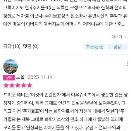
는 하다. 하지만 이 책을 읽으며 그가 단지 아우슈비츠의 생존자라는
할 바는 못 되겠지만 하여간에 하고 싶은 걸 못하는 나날이다. 공부를
고록이기도 한 《주기율표》는 독특한 구성으로 역사와 철학과 윤리의
등으로 졸업하고서도 취업에 난항을 겪는다. 대학시절에는 비슷한 삶
사실만을 인식하게 되는 것이 아니라 그의 삶에 대해, 그가 '모든 인간
많이 못한 날은 공부도 안 하는 게 책은 무슨! 공부 많이 한 날은 상으
성찰로 독자를 이끈다. 주기율표상의 원소마다 유년시절의 추억과 유
의 궤적을 그린 친구 산드로를 만나 육체적 단련을 했다고 했던가. 친
에게 답'하기를 원하는 물음에 대해 그리고 그가 살았던 시대를 과거
로 읽자, 하지만 이미 피곤해져서 그냥 쓰러져 잤다. 졸음을 참고 열한
대인 마을의 아버지의 아버지들과 어머니의 어머니들에 대한 신화적
구가 전수해준 자연의 “곰고기 맛”은 훗날 암울한 철의 시대에 생존
로만 넘겨버리고 있는 우리에게 '인간의 역사'에 대해 깊이 생각해보
시 열두시 언저리에 원소 한 꼭지씩 읽는 날은 운이 좋았다. 그리고 아
이야기들, 그리고 사랑하는 사람들에 대한 회상을 엮어 이 세계와 인
에 꼭 필요했다고 진술했던가. 아니 어쩌면 그것도 나의 해석일 지도
게 되었다. 주기율표는 책의 제목이 말해주는 것처럼 주기율표상의
더보기
주 만족스러운 독서였다. 컵받침에 쏟은 설탕 알갱이 한 알 한 알 집어
간의 자유와 평화를 경쾌하게 써내고 있는 저술이다. 내 학부시절은
모르겠다. 오독의 자유야말로 독서가 제공하는 즐거움 중의 하나가
원소에 대한 이야기를 담고 있다. 아니, 단순히 원소의 이야기가 아니
먹어서 즐거운 건지 설탕은 원래 맛있는 건지 잘 모르겠지만 하여간
공감 (
13
)
댓글 (0)
군사계엄이 연속되는 시대를 관통했다. 대학 정문은 계엄군이 가로막
아니었던가. <주기율표>에서는 가능하면 전작 <이것이 인간인가>
라 원소와 연결된 이야기 안에 그의 삶과 역사가 담겨있고 철학적 성
에 그랬다. 철의 이미지와 잘 맞는 산 타는 강인한 산드로(산에 올라
고 서있어 출입이 불가능하던 시절이었다. 모든 대자보에는 ‘파쇼’라
에 나온 아우슈비츠 이야기는 배제하고 화학자로서 평생 밥벌이와 아
찰이 담겨 있다. 실험실에서 원소를 추출하는 이야기인 듯 하지만 그
가서 산드로? 미안…)의 이야기가 강렬했다. 읽어나갈수록 강렬함과
는 수식어가 붙어 당시 군사독재 권력의 성격을 규정하곤 했다. 파시
우슈비츠에서 결국 그의 목숨을 건질 수 있게 했던 원소와 얽힌 이야
메뉴
의 사랑 이야기가 담겨 있고, 친구와의 추억이 담겨 있는 것이다. 그리
인상 깊은 에피소드는 자꾸 갱신되었다. 폐기물에서 니켈 추출하려고
스트라는 말이 그리 어려운 말이 아니다. 대중을 향한 언어는 단순 명
기들에 방점을 찍는다. 사실 구판 <주기율표>를 보유하고 있으면서
고 프리모 레비의 사유와 성찰이 담겨 있다.이런 멋진 구성으로 이야
노을
2025-11-14
광산에서 일하던 시절 레비가 쓴 환상동화들도 좀 어이없지만 재미있
쾌해야 한다는 것이 내 믿음이다. 한 마디로 모두가 하나같이 똑같아
도 나를 주저하게 했던 이유 중의 하나가 바로 그런 주기율표를 장식
기를 풀어나가며 그 많은 것을 담아 낼 수 있는 사람이 문학가라기보
었다. 야, 거대한 납 맥 찾았으니 이제 자손을 퍼뜨리자! 수은 판 돈으
야 한다는 말이며, 그 하나에는 어떤 불순물도 섞여서는 안 된다는 이
하는 원소 기호가 아니었을까 생각해 본다. 아직도 고등학교 시절 외
다는 화학자였다는 사실이 놀랍다. 책을 읽으며 놀라워해야 하는 것
프리모 레비는 '이것이 인간인가'에서 아우슈비츠에서 생존한 일을 생
로 내 부인한테 껄떡대는 놈한테 소개시켜줄 여자를 데려왔는데 그냥
념이다. 즉 한 집단의 순수성을 유지키 위해 권력이 요구하는 단 하나
웠던 수헬리베붕탄질산으로 이어지는 암기의 기억은 여전하니까. 그
이 이런 것은 아니겠지만. 주기율표를 읽으며 내용에 대해 조금이라
생하게 증언하여, 제목 그대로 인간의 민낯을 낱낱이 보여주었다. 그
이 여자, 나랑 살자! 이런 원시적인 빻은 이야기가 왜 재미있어… 인으
의 정체성 이외의 그 어떤 다름도 부정하겠다는 말이다. 바로 작금의
시간들이 프리모 레비 같은 연구 실험자들에게는 세상의 비밀을 밝히
도 더 이해할 수 있었던 것은 '시대의 증언자 쁘리모 레비를 찾아서'를
리고 이번 '주기율표'에서는 화학자로서의 자신에 대해서 말한다.'주
로 당뇨 치료하려는 무의미한 실험하는 와중에 유일하게 의미있었던,
검찰 독재권력이 요구하는 것이 이러한 자기 동일성의 강요이다. 때
는 소중하면서도 동시에 즐거움의 시간이었을 진 모르겠지만, 또 누
먼저 읽었기 때문이기도 하고 부록으로 실린 대담과 연보, 서경식의
기율표'는 제목 그대로 화학기호상의 원소 하나에서 출발해 꼬리에
좋아하는 직장 동료 겸 동창생 여자친구 붙잡지 못하는 이야기, 포로
문에 무수히 다양한 국민적 요구는 자기들과 다른 것이기에 부정되고
군가에는 고통의 시간들이기도 했다는 걸 알아주려나. 한편 프리모
해설이 있어서이기도 하다. 여전히 프리모 레비의 철학적 사유에 대
꼬리를 물고 연상되는 이야기들을 적고 있다. 유년 시절의 추억과 사
로 잡힌 중에 곧 다시 풀려나 흐르는 강에서 사금 캘 것을 자랑하는 다
배척되어야 하는 것이며, 급기야는 폭력과 살상까지도 정당화하게 된
레비는 밥벌이와 암으로 죽어가는 아버지를 부양하기 위해 광상에서