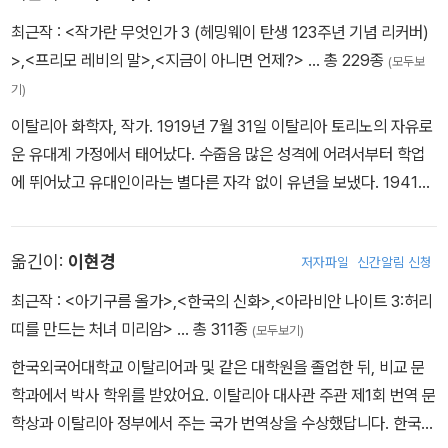
최근작 :
<작가란 무엇인가 3 (헤밍웨이 탄생 123주년 기념 리커버)
>
,
<프리모 레비의 말>
,
<지금이 아니면 언제?>
… 총 229종
(모두보
기)
이탈리아 화학자, 작가. 1919년 7월 31일 이탈리아 토리노의 자유로
운 유대계 가정에서 태어났다. 수줍음 많은 성격에 어려서부터 학업
에 뛰어났고 유대인이라는 별다른 자각 없이 유년을 보냈다. 1941년
토리노 대학교 화학과를 수석으로 졸업했지만 유대인을 탄압하는 파
시스트 정부의 인종법 때문에 학업을 중단했다. 이후 행동당 조직 ‘정
옮긴이:
이현경
저자파일
신간알림 신청
의와 자유’에 가담, 파시즘에 저항운동을 벌이다 1943년 12월 파시
스트 민병대에 체포되었고 이듬해 2월 독일 아우슈비츠 수용소로 이
최근작 :
<아기구름 올가>
,
<한국의 신화>
,
<아라비안 나이트 3:허리
송되었다. 1945년 1월 구소련의 붉은군대에 의해 해방되기까지 11
띠를 만드는 처녀 미리암>
… 총 311종
(모두보기)
개월을 수용소에서 보냈는데, 당시 새로 들어온 수감자는 평균 석 달
한국외국어대학교 이탈리어과 및 같은 대학원을 졸업한 뒤, 비교 문
을 버티기 어려웠다. 해방 이후에도 고향인 토리노를 밟기까지는 유
학과에서 박사 학위를 받았어요. 이탈리아 대사관 주관 제1회 번역 문
럽 각지를 돌아 아홉 달이 걸렸다. 1946년, 훗날을 해로할 루치아를
학상과 이탈리아 정부에서 주는 국가 번역상을 수상했답니다. 한국외
만났고 도료 공장의 화학자와 관리자 일을 생업으로 삼았으며 수용소