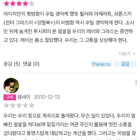
류의 가장 참혹했던 밀어내기의 역사가 완성된다. 그 마지막에 채워
혼을 가진 한 사내가, 나에게 어떤 슬픔을 줄 지도 가늠할 수 없었다.
죽었다는 소식은 초현실적이었다. 역설과 모순으로 가득한 세상에
넣어야할 새로운 원소는 무엇일까? 그것은...
아이히만의 평범함이 우릴 경악케 했듯 뮐러와 마체라트, 브론스키
슬프다.그가 살아온 이야기를 읽어서 슬픈 것이 아니라, 그가 이미 죽
서 살아간다는 건 과연 어떤 기분일까. 물질을 지배하는 건 정신이라
(귄터 그라스의 <양철북>)의 비범함 역시 우릴 경악하게 한다. 소시
어서 슬프다. 그것도 자살이라는 선택을 했다는 것이, 나는 슬프다. 하
는 파쇼적 교육의 세례에도 불구하고, 치열한 실험으로 입증된 사실
민 뒤에 숨겨진 루시퍼의 본 얼굴을 우리의 레비와 그라스는 증언하
지만 책을 다 읽고 난 시점에서, 왜인지 그가 자살을 선택한 것이 당연
만 추구한 화학자/작가 프리모 레비의 <주기율표>는 가히 인생책이
고 있다. 레비는 몸소 절망했다. 우리는 그 고통을 상상해야 한다.
해 보였다면, 말도 안되는 합리화일까.이기적이고 무관심한 대다수에
라 할 만하다.
속한 평범한 인간들이, 미안하다 불쌍하다따위의 1차적인감정 같은
더보기
걸 주섬주섬 싸들고끼어들지도 못하게, 두텁고도 부드러운 장막을 치
공감 (
5
)
댓글 (0)
고 조금씩 아주 조금씩 안개 속 부슬비처럼 들려주는 그의 증언, 그리
고 예의 이기적이고 무관심한 대다수에 속했지만 그래도선량하다 자
메뉴
부하는인간들이, 아름답다 재미있다 따위의 편안한 감정을 마음껏 풀
어헤치며 문장과 문장을 곱씹게 하면서뛰어난 화학자로써 원소들을
섬사이
2010-12-13
메타포로 삼아그린 사랑과 우정, 일이 모두 담긴서사시.이 두 가지를
대비해서 읽느라, 그리고 철저한 인문계 교육을 받은 고등학교 시절
우리는 우리 힘으로 계곡으로 돌아왔다. 무슨 일이 있었나, 우리의 얼
덕분에 지금은 아예 완전히 잊어버린 화학 원소들과 그 성질들을 어
빠진 얼굴을 쳐다보며 낄낄거리는 여관 주인의 물음에 멋진 소풍을
렵사리 떠올리며 읽느라, 첫 줄부터 사랑하게 된 이 책을 덮을 때까지
갔다왔다고 퉁명스럽게 대답하고는 계산을 했다. 그러고는 위엄을 갖
의 진도는 느렸다. 그러나 , 결코 물러서지 않을 것처럼 떡 하니 내리