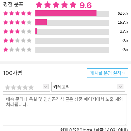
9.6
평점 분포
82.6%
15.2%
2.2%
0%
0%
100자평
게시물 운영 원칙
카테고리
현재
0
/280byte (한글 140자 이내)