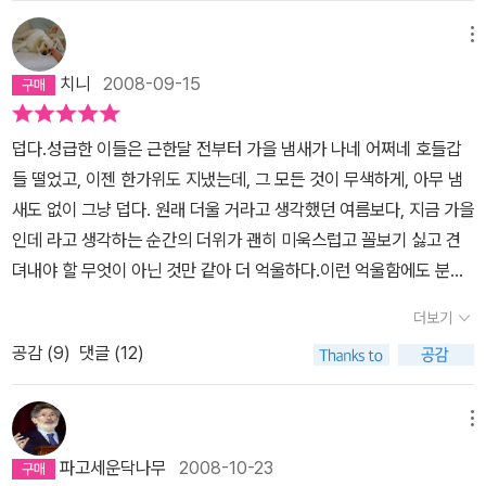
억과 함께 주기율표 속에 인류의 시작부터 종말까지 다 들어있다는
중 아주 일부를 시험 기간 앞두고 이름과 화학식과 특성을 나타내는
럼 불순물이 필요하다. 사실 땅을 비롯한 이 세상 모든 것이 무엇인가
레비와 긴즈부르그의 반파시스트 동지이기도 했던 청년 프리모 레비
생각이 언뜻 들었다. 이렇게 생각하자 내가 무엇을 읽었던가?라는 의
메뉴
숫자들과 구조 등등을 달달 잠시 외우다 잊어버리고 말겠지. 나한테
를 키워내려면 무언가 다른 것이 필요하다.. 다시 말해 불일치, 다양
는 이탈리아로 귀환해서는 보통 사람들처럼 직장을 잡고, 수용소에서
문은 '나는 한 사람의 전체를 보았구나'라는 생각으로 바뀌게 되었다.
그걸 공부할 기회가 생긴다면 말이다. 하고자 하는 것, 하게 될 것은
치니
2008-09-15
성, 소금과 고춧가루가 있어야 한다. 그런데 파시즘, 검찰 독재권력은
사라진 옛사랑 대신 새로운 사랑을 만나 가정을 꾸리고 돈을 벌어야
사실 주기율표의 관계는 결합과 밀어내기의 반복이다. 이 반복적인
명확하고 그걸 하겠다고 해야 할 수단도 분명하니까, 해야지. 그때 되
이러한 것들을 원하지 않는 것은 물론 금하고 배제하기까지 한다. 이
했다. 이거야말로 밥벌이의 지겨움이 아니었을까. 수용소에서 겪은
규칙속에서 지구상의 모든 물체가 생성되고 소멸된다. 결국 우리 인
면 모아둔 남은 레비의 책도 내킬 때마다 술술 읽을 수 있을 것이다.
덥다.성급한 이들은 근한달 전부터 가을 냄새가 나네 어쩌네 호들갑
세계에는 결코 얼룩하나 없는 미덕이란 존재하지 않는다. 만일 그런
정신적 트라우마에 시달리면서도 그는 ‘증언’을 위한 글쓰기를 포기
간들 역시 인류라는 거대한 주기율표 속에서 결합과 밀어내기를 반복
뭐 화학 공부 안 하게 되어도 책은 읽을 수 있겠네… 알라딘 사은품으
들 떨었고, 이젠 한가위도 지냈는데, 그 모든 것이 무색하게, 아무 냄
게 존재한다면 정말 역겹고 혐오스러울 것이다. 생존과 진화의 토대
하지 않았다. 운명은 프리모 레비를 부나공장에서 강제 노역하던 시
하고 있을 뿐이다.다만 그 결합과 밀어내기가 철학적인 용어, '사랑'과
로 모셔둔 주기율표 북램프는 왜 이렇게 불빛이 흐릿하고 약하고 표
새도 없이 그냥 덥다. 원래 더울 거라고 생각했던 여름보다, 지금 가을
를 이루는 자연의 법칙은 이처럼 다름과 차이의 수용과 결합이 중추
절, 상사였던 로타르 뮐러 박사에게로 인도한다. 많은 시간이 지났고,
'증오'라는 단어로 교묘히 포장되어 있을 뿐이다. 저자는 이 책에서 결
면도 희끄무레하냐...거의 4-5년 만에 그 이유를 알았다. 양면을 덮은
인데 라고 생각하는 순간의 더위가 괜히 미욱스럽고 꼴보기 싫고 견
를 이룬다. 프리모 레비에게는 화학, 분명하고 경계가 뚜렷하여 단계
모든 것을 세세하게 기억하는 레비에게 나치 돌격대원이었던 뮐러는
합보다는 밀어내기의 관계를 더 많이 보여준다. 하지만 그 밀어내기
보호 필름을 하나도 떼지 않아서 그랬다. 필름을 벗겨내자 빛도 음각
뎌내야 할 무엇이 아닌 것만 같아 더 억울하다.이런 억울함에도 분개
마다 검증이 가능하고, 방송이나 신문처럼 거짓말과 공허함이 난마처
자신에게 유리한 기억들만 취사선택하고, 아무도 부인할 수 없었던
의 관계 속에서도 인간의 저 깊숙한 곳에 숨어있는 순수함도 발견해
된 주기율표도 아주 또렷하게 방안을 비추었다. 인간이 이렇게 허술
하는데, 계절이 그냥 조금 답지 않아서, 그것도 우리가 어쩔 수 없는
럼 뒤얽힌 것이 아닌 화학이야말로 파시즘의 해독제가 되어주었을 것
지척의 절멸수용소 아우슈비츠에서 매일 같이 피어오르던 검은 연기
낸다. 하지만 첫 머리의 아르곤처럼 이 지구상에 존재하지만 아무도
더보기
해서야... 나트륨 넣을 자리에 칼륨 넣고 펑 터지고 난리 나는 거 아니
자연 앞에서도 억울한 심정을 토로하는 것이 약하디 약해빠진 인간인
이다. 인간의 조건, 윤리적 성찰로 견인하는 사유들이 빼곡한 이 저작
에 대해서는 아무 것도 몰랐다고 변명한다. 프리모 레비가 아우슈비
본 적이 없는 기체에 대한 이야기와 유대인의 관계를 설명할 때는 정
냐…
공감 (
9
)
댓글 (12)
데, 인종 차별 때문에 겪는 모든 불이익, 그 중에서도 나치가 유대인에
이 지금 내 시선에 들어 온 것이 우연이기만 한 것일까? “이 세계의
츠 생존자 전부를 대변하는 것도 아니라는 점과 뮐러가 나치의 홀로
말로 가슴 한쪽이 저려옴을 느꼈다. 존재하지만 아무도 존재하지 않
게 한 인류 최악의 학살에 대한 이야기를 보거나 들을 때, 나는 차마,
바퀴가 돌아가고 삶을 이루기 위해서는 불순물중의 불순물이 필요하
코스트는 아예 존재하지도 않았다는 수정주의 역사를 대표하는 것도
는 것처럼 느끼는 원소와 유대인. 자신들과 함께 살고 있음에도 유대
그 억울함의 수위가 - 아니, 단순히 억울함이라는 단어로 표현할 수
다. 잘 알고 있듯이, 땅도 무엇을 키워내려면 그래야 한다.” - 프리모
아니지만, 대부분의 독일인들이 ‘과거의 극복’ 타령을 하며 취했던 방
메뉴
인이라는 그 사실 하나만으로 그림자처럼 되어 버렸던 유대인들의 모
밖에 없는 건 그저 내 언어 표현의 한계다 - 어느 만큼인지 도저히 가
레비, 《주기율표》 52쪽, 돌베개 刊
관 혹은 의도적 외면이 이러하지 않았을까 싶다. 내키지 않는 해후를
습...이런 시각으로 주기율표의 한칸 한칸을 채워가다 보면 어느새 인
파고세운닥나무
2008-10-23
늠할 수 없다.그래서 이 책의 첫 장을 열 때는 이 아름답고 강인한 영
약속한 레비와 만나기로 했던 뮐러 박사의 편지가 도착한지 8일 뒤에