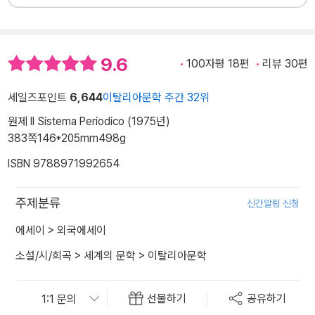
9.6
100자평 18편
리뷰 30편
세일즈포인트
6,644
이탈리아문학 주간 32위
원제 Il Sistema Periodico (1975년)
383쪽
146*205mm
498g
ISBN 9788971992654
주제분류
신간알림 신청
에세이
>
외국에세이
소설/시/희곡
>
세계의 문학
>
이탈리아문학
선물하기
공유하기