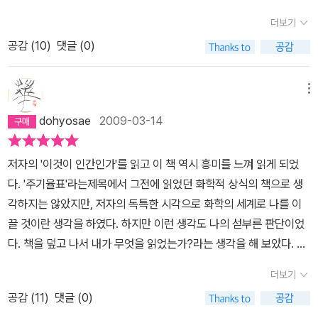
해서는 다 알 수 없겠지만 이제 그의 다른 작품 '이것이 인간인가'를
랑하는 사람들에 대한 회상에서 시작해 전쟁과 수용소, 그리고 종전
른 죄수를 보고 부러워하는 이야기, 왠 고객이 고객 상담하자고 갔더
다. 프리모 레비는 파시스트 권력에 저항하다 아우슈비츠에 끌려가기
니켈을 제련해내는 일이 궁극적으로 독일군의 세계정복에 필요한 포
더보기
읽어야겠다는 생각이 든다. 그 이후에, 나는 프리모 레비가 던지는 물
후 화학자로서의 열정을 이야기한다.그야말로 자서전과 명상록이 적
니 지루하게 생존담 썰 풀면서 패전 독일 병사들이 준 우라늄이라고
전 토리노대학 화학과 최우등 졸업생으로 유망한 미래가 기대되던 청
탄에 사용될 지도 모른다는 양심적 고민도 했다. 스탈린그라드 전투
음에 답해 볼 수 있을까?...... 의심스러울뿐,이라고 해야하겠지?.....
공감 (
10
)
댓글 (0)
절히 뒤섞인 뛰어난 에세이. 나로서는 이렇게 삶을 긍정한 그가 마지
보내준 걸 분석한 이야기, 감광지의 완두콩 얼룩의 비밀, 결함있는 니
년이었다. 때문에 이 저작이 화학 원소마다에 꼬리를 문 회상으로 이
에서의 패배를 정점으로 독일 제3제국이 기울어 가기 시작하면서 이
막에 그런 슬픈 선택을 한 것이 너무나도 가슴아프다. 그만큼 수용소
스 원료와 바나듐 때문에 재회하게 된 수용소의 독일군 학자, 마지막
어지는 구성은 너무도 자연스러운 것이라 할 수 있다. 책에는 다음과
탈리아는 추축국에서 이탈했고, 한 때 동맹국이었던 독일은 중부와
에서의 기억은 고통스러웠나 보다.
은 탄소 순환을 온갖 비유 버무려 아름답고 비장하게 마무리해서 오
메뉴
같은 이야기가 있다. 아연(Zn)의 장에 있는 글인데, 그의 학부시절 실
북부 이탈리아의 정복군으로 변신했다. 무장도 제대로 갖추지 못한
사기다… 화학자가 글도 잘 써… 생존도 잘 해… 남의 이야기도 잘 듣
험수업의 한 장면으로부터 이어지는 회상이다. 실험 조교는 그에게
채, 얼치기 빨치산 활동에 나섰던 프리모 레비는 파시스트 민병대에
dohyosae
2009-03-14
고 잘 주워다 잘 모아놨다 했다. 본문도 좋은데 말미에는 필립 로스가
아연을 주고는 황산아연을 제조하라는 과제를 부과했다. 실험실에는
게 체포되어 총살될 운명에 처하게 된다. 심문 중에 유대인이라는 사
토리노의 레비 집 찾아가서 대담한 내용을 정리해 놨다. 나도 질 수 없
황산용액이 이미 준비되어 있기에 쉽사리 주어진 과제를 제조할 수
실을 밝힌 프리모 레비는 민병대에게 총살당하는 대신, 악명 높은 절
저자의 '이것이 인간인가'를 읽고 이 책 역시 흥미를 느껴 읽게 되었
지! 문돌이 파워! 하고 인터뷰 도입부부터 겁나 힘준 게 느껴져서 이거
있다. 즉 황산과 아연을 결합시키면 되는 것이니 단순하게 보인다. 그
멸수용소 아우슈비츠로 이송된다. 이후의 이야기들은 <이것이 인간
다. '주기율표'라는제목에서 그전에 읽었던 화학적 상식의 책으로 생
읽는 재미도 좋았다. 필립 로스는 질문 던지는 거 보니까 참 좋은 독자
런데, 순수한 아연은 어떤 결합도 완강히 거부하는 물질이다. 따라서
인가>에서 자세하게 다루고 있으니 패스하도록 하자. 운명의 여신
각하지는 않았지만, 저자의 독특한 시각으로 화학의 세계로 나를 이
였다… 레비는 로스랑 이야기 나누면서 내 책을 이렇게 열심히 제대로
아연은 황산과 반응하지 않는다. 변화를 일으켜 서로 다른 물질이 결
은 아우슈비츠로 이송된 650명의 이탈리아 유대인 중에 살아남은 2
끌 것이란 생각을 하였다. 하지만 이런 생각도 나의 섣부른 판단이었
읽은 사람이랑 말하니까 좋다 히히 했을 것 같다. 그치만 지금은 두 할
합하여 새로운 물질을 생성하려면 불순물, 즉 다른 물질이 존재하여
0명에 프리모 레비를 채워 넣었다. 그리고 그는 고작 3~4개월 밖에
다. 책을 덮고 나서 내가 무엇을 읽었는가?라는 생각을 해 보았다. 사
배 다 이 세상에 없구나… 나와 주변을 이루는 수많은 물질들 대부분
야만 생명력을 지니게 되는 것이다. 프리모 레비는 아연이 담긴 묽은
생존 기간이 되지 않았던 아우슈비츠-모노비츠에서도 천우신조로 생
실 주기율표에 나타난 원소와 거기에 얽힌 저자의 삶이 기록되어 있
에 앞선 사람들이 열심히 이름을 붙여 두었다. 분자 구조식이랑 특성
더보기
황산용액에 황산구리 용액을 한 방울 떨어뜨린다. 불순물이 첨가되자
존하는데 성공했다. 도덕률에 따라 생전 도둑질이라고는 해본 적이
는 하나의 인간표였기 때문이었다.그래서 오랫 만에 여기 저기를 뒤
이랑 다 잘 분석해서 요렇게 조렇게 활용할 방법도 찾아 두었다. 새로
반응이 시작된다. 하얀 모피처럼 수소기포가 아연을 둘러싸고 황산아
없던 사람이 극적으로 변신해 가는 과정도 생생하게 등장한다. 과학
공감 (
11
)
댓글 (0)
져서 주기율표를 보았다. '벰가스바라,비알가...'하면서 외웠던 옛 기
운 걸 발견하거나 만들기는 커녕, 남들이 이미 그렇게 정리해둔 물질
연으로 결합 반응을 시작한다. 우리네 삶과 사회의 생명력이란 이처
도이면서도 토마스 만과 체사레 파베세의 글들을 사랑했고, 카를로