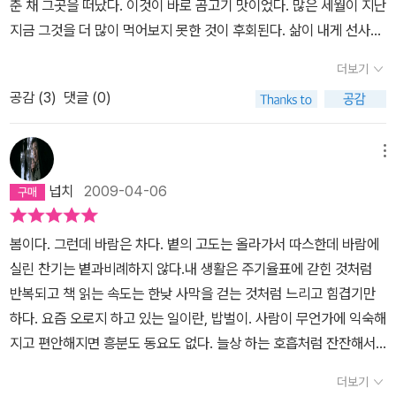
춘 채 그곳을 떠났다. 이것이 바로 곰고기 맛이었다. 많은 세월이 지난
쬐는 이 더위처럼, 이 책이 내 가슴 가장 밑의 어떤 것을 달궈놓은 뜨
지금 그것을 더 많이 먹어보지 못한 것이 후회된다. 삶이 내게 선사한
거움은 쉽사리 물러서지 않고 근 한달 계속 표지만 봐도 눈물이 핑 돌
모든 좋은 것들 가운데 그 어떤 것도, 까마득한 옛날 일이긴 해도 그
더보기
게 한다.이래선 안되겠다 싶어서, 유치한 감상을 치워버리려고 책을
고기 맛을 내지 못했기 때문이다. 그 고기 맛이란 강인함과 자유의 맛,
잘 안 보이는 책장 구석에 밀어 넣은 것이 어저께. 지금은 이 글을 쓰
공감 (
3
)
댓글 (0)
실수도 할 수 있는, 자기 운명의 주인이 되는 자유의 맛이다. 그래서
면서, 가을이 언젠가는 오듯이, 내 가슴 가장 밑 뜨거움도 다시 서늘해
나는 산드로가 의식적으로 나를 고생과 여행 속으로, 겉보기만 어리
졌다가, 언젠가 여름이 오면 떠올릴 정도로 무감해질 것 같다는 생각
석어 보이는 여러 모험 속으로 인도해준 데 대해 정말 고맙게 생각한
메뉴
이 든다. 난 원래 그런 사람이니까. 하지만 기록해두련다. 영화 <밀양
다. -74쪽내가 어떤 모험을 하고 있다는 것을 충분히 인식하고 있었
넙치
2009-04-06
>에서 전도연은, 자신이 용서하지 못하는데 어떻게 감히 하나님이맘
지만 실수를 할 수 있는 자격 조건은 시간이 흐르면서 점점 더 엄격해
대로 그놈을 용서하냐고 울부짖는다. 나는 그 마음이 어렴풋이 이해
진다는 것을, 그러므로 그 열매를 누리고 싶은 사람은 너무 오래 기다
봄이다. 그런데 바람은 차다. 볕의 고도는 올라가서 따스한데 바람에
된다. 사람들은 용서를 너무 쉽게 말한다. 프리모 레비의 글을 읽고,
려서는 안 된다는 것을 알게 되었다. 한편으로 그게 실수였다는 것을
실린 찬기는 볕과비례하지 않다.내 생활은 주기율표에 갇힌 것처럼
용서를 쉽게 말하는 사람이 있다면, 나는 그를 미워하게 될 것 같다.
알아차리기까지도 너무 시간을 끌면 안 되었다. -273쪽하지만 나는
반복되고 책 읽는 속도는 한낮 사막을 걷는 것처럼 느리고 힘겹기만
그가 부러웠다. 나는 상담직원의 그물망에 얽혀 있고, 사회와 회사에
하다. 요즘 오로지 하고 있는 일이란, 밥벌이. 사람이 무언가에 익숙해
대한 의무, 또 그와 유사한 의무의 망에 갇혀 있다. 하지만 그는 장벽
지고 편안해지면 흥분도 동요도 없다. 늘상 하는 호흡처럼 잔잔해서
을 허물고 과거의 주인이 되어 그것을 자기 마음에 맞게 세워놓고 그
심호흡이나 빠른 호흡이 자꾸 귀찮게 느껴진다.프리모 레비의 주기율
주위에서 영웅의 옷을 꿰매고 수퍼맨처럼 과거를, 자오선을, 위도선
더보기
표는, 이런 게으른 호흡을조금은 떨쳐버리게 했다.어떤 일을 하든 주