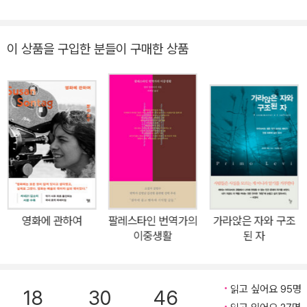
국어대학교에서 이탈리아어 통번역학과 조교수를 지냈어요. 옮긴 책
경험을 글로 옮기기 시작했다. 이듬해 아우슈비츠 수용소의 삶을 기
으로 《내 마음속 진흙 괴물에게》 《내가 정말 그렇게 이상한가요?》
록한 첫 책 『이것이 인간인가』를 지인의 신생 출판사를 통해 출간했
《네가 찾아올 때까지》 《행복을 선물해요 : 친절》 외 여러 권이 있어
이 상품을 구입한 분들이 구매한 상품
으나 10년 이상 큰 주목을 받지 못하다가 1963년 수용소에서 집으로
요.
돌아오는 여정을 담은 『휴전』을 출간해 제1회 캄피엘로상을 받았다.
이후 『주기율표』(1975), 『멍키스패너』(1978), 『지금이 아니면 언
제?』(1982), 『가라앉은 자와 구조된 자』(1986) 등을 발표하며 세계
적 작가로 이름을 알렸다. 1987년 4월 11일, 자택의 층계참에서 뛰
어내려 자살했다. 어머니 등 가족에 대한 죄책감과 수용소 트라우마
로 우울증을 앓은 것으로 알려졌다.
영화에 관하여
팔레스타인 번역가의
가라앉은 자와 구조
이중생활
된 자
읽고 싶어요 95명
18
30
46