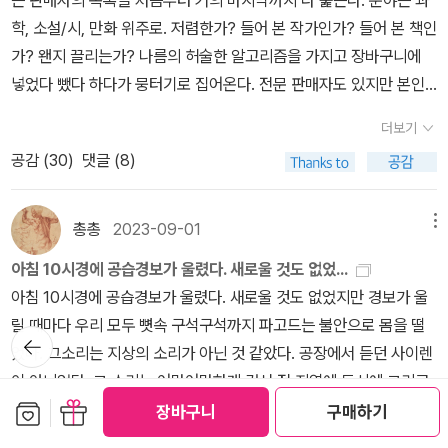
은 언젠가 이스라엘에 출장을 갔을 때 보았던 예루살렘의 어느 동네
학, 소설/시, 만화 위주로. 저렴한가? 들어 본 작가인가? 들어 본 책인
골목 풍경을 떠올리게 했다. 지금은 쑥대밭이 되었을 가자지구를 방
가? 왠지 끌리는가? 나름의 허술한 알고리즘을 가지고 장바구니에
문해본 적이 있었는데, 경계너머로 가자지구를 보았던 기억이 났다.
넣었다 뺐다 하다가 뭉터기로 집어온다. 전문 판매자도 있지만 본인
그 때는 고요한 낮시간이었다. 붉은 꽃잎을 한 꽃들이 민들레처럼 여
이 읽거나 소장하는 책 정리하는 사람들도 있는 것 같다. 어떤 판매 목
더보기
기저기 피어 산들바람에 휘청이던 풀밭을 조용히 보고 있던 순간 어
록을 보면, 와 저 사람 서재 통으로 굴착기 같은 걸로 퍼다가 우리 집
공감 (
30
)
댓글 (8)
디선가 갑자기 기관총을 쏘아대는 소리가 들렸더랬다. 우리 일행은
에 넣고 싶다. 안 볼 거면 저 주세요… 조금만요… 그렇게 퍼 온 남의
총소리를 듣고서야 나는 정신을 차리고 가자지구를 벗어났던 경험이
책장. 뭔가 알라딘 이웃이 댓글로 어머머 그거 제가 판 건데- 그러면
떠올랐다. 여기 사람들에게는 이런 일들이 일상이었던 것이다. 《단
어떤 기분일까 하는 생각도. 정작 나는 쌓기만 하고 잘 안 내보낸다.
총총
2023-09-01
메뉴
순한 과거》에서는 모로코와 프랑스. 이슬람 국가와 기독교 국가. 북아
책과 함께 고인다. 묵는다. 썩는다. 유수님이 근래 읽은 시집 중 좋았
아침 10시경에 공습경보가 울렸다. 새로울 것도 없었...
프리카인과 유럽인의 구도가 뼈대를 이루는 듯하다. 작가가 살던 시
다고 해서 그럼 또 새겨 듣고 주섬주섬 쟁여든다. 겉지에 아주 얇은 막
아침 10시경에 공습경보가 울렸다. 새로울 것도 없었지만 경보가 울
대뿐만 아니라 지금도 여전히 진행 중인 종교·이념간의 갈등과 맞물
같은 좀 예쁜 겉옷?같은 게 있었는데, 알콜 티슈로 닦았더니 쭈글쭈
릴 때마다 우리 모두 뼛속 구석구석까지 파고드는 불안으로 몸을 떨
린 제국주의·식민주의의 잔재들. 지금 지구 한곳에서 벌어지고 있는
글해졌어…으앙 S급 중고 B급으로 만드는 내 손…옷도 물건도 이상
뒤로가
었다. 그소리는 지상의 소리가 아닌 것 같았다. 공장에서 듣던 사이렌
기
하마스-이스라엘 전쟁과 소설의 대결 구도는 결코 무관하지 않은 것
하게 내가 쓰면 닳고 보풀 일고 부서지고 잉크 묻고 그렇다. 일본 소
이 아니었다. 그 소리는 어마어마하게 커서 전 지역에 동시에 그리고
이다. 올 겨울이 다 가기 전에 드리스 슈라이비의 《단순한 과거》와
설 많이 안 봐서 아, 좀 보자, 이러고 들어본 작가는 눈에 띄는 대로 사
보관함담기
선물하기
규칙적으로울렸다. 발작을 일으킬 정도로 날카롭게 고음으로 올라갔
장바구니
구매하기
아모스 오즈의 《블랙박스》, 《사랑과 어둠의 이야기》읽기 목표가 생
는데, 사기만 하고 읽질 않아서 많이 안 본 사람 그대로이다. 예전에
다가 우르릉거리는 천둥소리처럼 낮아졌다. 그 소리는 우연히 고안된
겼다. [4] 《단순한 과거》의 목차를 보면 다섯 편의 제목들이 특이하
아직 책 많이 안 볼 때, 무슨 책인지 안 밝히고 미스테리 박스처럼 책