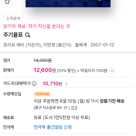
소득공제
읽기의 계보: 자기 자신을 쓴다는 것
주기율표
프리모 레비
(지은이),
이현경
(옮긴이)
돌베개
2007-01-12
정가
14,000원
12,600
판매가
원
(10% 할인) +
마일리지 700원
10,710
카드최대혜택가
원
수령예상일
양탄자배송
지금 주문하면 8월 10일 (월) 밤 11시
잠들기전 배송
(중구 서소문로 89-31 )
변경
배송료
유료 (도서 1만5천원 이상 무료)
전자책
전자책 출간알림 신청