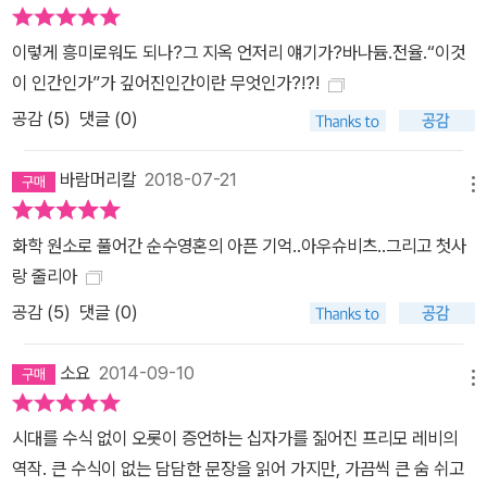
이렇게 흥미로워도 되나?그 지옥 언저리 얘기가?바나듐.전율.“이것
이 인간인가”가 깊어진인간이란 무엇인가?!?!
공감 (
5
)
댓글 (0)
바람머리칼
2018-07-21
메뉴
화학 원소로 풀어간 순수영혼의 아픈 기억..아우슈비츠..그리고 첫사
랑 줄리아
공감 (
5
)
댓글 (0)
소요
2014-09-10
메뉴
시대를 수식 없이 오롯이 증언하는 십자가를 짊어진 프리모 레비의
역작. 큰 수식이 없는 담담한 문장을 읽어 가지만, 가끔씩 큰 숨 쉬고