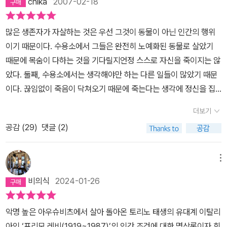
chika
2007-02-18
면 나는 주로 화학을 공부하게 될텐데, 화학을 배우려면 생명과학과
라돈이라고 한다. 프리모 레비는 왜 다른 원소들과 좀처럼 섞이지 않
지구과학으로 대학 문을 뚫어야 하는 묘한 상황… 작년에 조금 쉬는
는 보통 사람은 잘 모르는 아르곤으로 이야기를 시작했을까 나는 곰
많은 생존자가 자살하는 것은 우선 그것이 동물이 아닌 인간의 행위
김에 물리 해 볼까...하면서 내신 강의를 석달 정도 2/3쯤 듣다가 다시
곰 생각해 본다. 그것은 바로 스페인에서 1500년대에 이탈리아 피에
이기 때문이다. 수용소에서 그들은 완전히 노예화된 동물로 살았기
생명과학으로 돌아왔다. ㅋㅋㅋ반도체까지 배우긴 했는데 역시…물
몬테 지방으로 이주한 유대인 조상에 대한 이야기에 기원한다. 여호
때문에 목숨이 다하는 것을 기다릴지언정 스스로 자신을 죽이지는 않
리야 만나서 반가웠고 시험으론 만나지 말자… 책 쟁이는 비중이 문학
와로부터 선택받은 민족이라는 유대인들은 팔레스타인에서 추방당한
았다. 둘째, 수용소에서는 생각해야만 하는 다른 일들이 많았기 때문
과 교양과학책이 거의 반반 비등비등한, 뼈문과지만 이과로 개조되길
이래, 전 세계를 돌면서도 자신들의 고유한 정체성을 지키는데 전력
이다. 끊임없이 죽음이 닥쳐오기 때문에 죽는다는 생각에 정신을 집
열망하는 나새끼는, 그래서 프리모 레비의 ‘주기율표’라는 책이 오래
했다. 유일신 사상과 언어 그리고 경전은 그들의 정체성을 지탱하는
중할 수 없었다. 또한 대부분 생존자의 자살은 어떤 체벌로도 줄일 수
도록 궁금했다. 무슨 책인지도 모르지만 왠지 내가 읽으면 좋아할 것
더보기
기반이었다. 소수민족으로서 유대인들은 이방인이자 화학에서 말하
없는 죄의식에서 나온다. 그것은 어떤 죄일까?.... (174, 시대의 증언
같았다. 막상 중고로 책을 마련하고 나니 어, 과학책인 줄 알았는데 소
는 ‘불순물’ 같은 존재였던 것이다. 무언가 손에 잡히는 것 같다는 느
공감 (
29
)
댓글 (2)
자 쁘리모 레비를 찾아서)나는 프리모 레비가 어떤 사람이었는지 몰
설이야? 작가가 과학자 아니야? 소설가야? 아 둘다야? 읽지도 않고
낌이 들기 시작한다. 그런 이유로 나는 이 책을 읽는 키워드로 불활성
랐다. '이것이 인간인가'라는 책의 제목을 들었을 땐 철학자일까 생각
그냥 어리둥절하면서 꽂아놨다. 그러고나서도 프리모 레비 책만 보이
기체와 불순물을 채택한다. 1930년대는 물질보다 정신을 강조하는
했었고, 주기율표라는 책을 봤을 땐 정말 화학책인 줄 알았다. 그리고
메뉴
면 막 주워모아서 다섯 권이나 꽂아 놨다. 읽고 싶다는 생각만 하고 오
파시즘, 군국주의 전성시대였다. 쾌락주의자이자 태생적으로 어쩔 수
'프리모 레비'에 대한 관심은 서경식님의 '시대의 증언자 쁘리모 레비
래 읽지 않았다. 읽게 된다면 주기율표가 제일 먼저겠지. 해가 바뀌고
비의식
2024-01-26
없는 유물론자일 수밖에 없었던 미래의 청년 화학도는 유대인이라는
를 찾아서'를 읽으며 비로소 생겨났다. 그는 화학자였고, 아우슈비츠
서 책을 펼쳤고, 거의 석 달에 걸쳐 읽었다. 책은 깜짝 놀랄 정도로 흥
이유로 핍박의 대상으로 전락한다. 이탈리아에서 인종법이 시행되면
생존자였으며.... 자살로 생을 마감했다,는 것을 알게 되었다.사실 이
미로웠다. 내가 이 책을 좋아할 것 같았는데 실제로 좋았다. 그런데도
악명 높은 아우슈비츠에서 살아 돌아온 토리노 태생의 유대계 이탈리
서 유대인의 대학입학은 원천적으로 차단되었다. 다행히 인종법 시행
러한 이야기는 굳이 그에 관한 책을 읽지 않아도 알 수 있는 사실이기
책을 매일 읽지는 못하는 딱한 날이 이어졌다. 강제수용소 생활에 비
아인 ‘프리모 레비(1919~1987)’의 인간 조건에 대한 명상록이자 회
이전에 토리노 대학에 진학한 레비는 학업을 마칠 수는 있었지만, 우