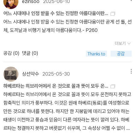
ezinsoo
2025-06-10
있는 시간 중 많은 시간을 정작 보내는 밥벌이에 가치를 별로두지 않
어느 시대에나 인정 받을 수 있는 진정한 아름다움이란...
고 자꾸 다른 길만 '꿈'꾸는데 몽상daydream이 아닌 꿈gaol으로 걸
어느 시대에나 인정 받을 수 있는 진정한 아름다움이란 곧게 선 돌, 선
어가려면 이런 자세부터 고쳐야하는 게 아닐까.쉽지 않겠지만 사소한
체, 도끼날과 비행기 날개의 아름다움이다.- P260
일에 조금만 더 성실하게 임하면 어떨까. 열정이란 거창한 이름보다
는 성실은 쉬워보이지만 한편으로는 둘을 동족이고 단지 그 표정만
더보기
다른 게 아닐까, 하고 불성실하고 열정 결핍인 난 달아날 구멍을 찾는
공감 (
0
)
댓글 (0)
다.
상선약수
2025-05-30
메뉴
하베르타는 히브리어에서 온 것으로 꼴과 뜻이 모두 온...
하베르타는 히브리어에서 온 것으로 꼴과 뜻이 모두 온전하지 못하고
함축적인 의미가 풍부하다. 이것은 원래 하베르(동료)를 여성형으로
만든 것으로 하녀를 뜻한다. 하지만 한 지붕밑에 데리고 있어야 하는
태생이 미천하고 풍습과 믿음이 다른 여자라는 뜻이 깔려 있다. 하베
르타는 청결하지 못하고 버릇없기 쉬우며, 그 속성상 어쩔 수 없이 집