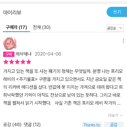
쓰기
마이리뷰
구매자 (17)
전체 (30)
메뉴
레삭매냐
2020-04-06
가지고 있는 책을 또 사는 패기의 정체는 무엇일까. 분명 나는 프리모
레비의 <주기율표> 구판을 가지고 있으면서도 지난 금요일 같은 책
의 리커버 에디션을 샀다. 반값에 못 미치는 가격으로 데려 왔다고 희
희낙락했던 기억이 아직도 잔상으로 남아 있는 듯하다. 그리고 바로
책을 펼쳐서 읽기 시작했다. 사실 기존 책은 프리모 레비 작가의 전
작에 도전하면서 샀지만, 지금은 어디에 있는지도 모른다. 내게 어디
더보기
그런 책들이 하나둘이던가. 그러던 차에, 책에 소개된 21개의 원소들
공감 (
46
)
댓글 (12)
이 작가의 얼굴 위로 떡하니 인쇄된 표지를 보니, 두 번 생각할 것 없