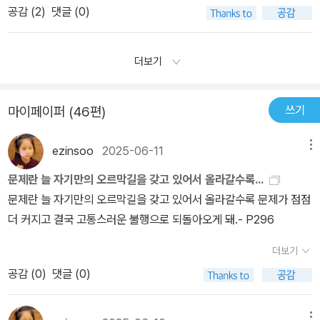
을 넘나들 수 있는 사람의 자유, 무한한 창작의 자유를 가지고 있다.
공감 (
2
)
댓글 (0)
변을 관찰하면 통찰력이 길러진다. 관찰은 사물이나 현상에 대한 애
나는 그런 그가 부러웠다. -289쪽
정이 있어야 가능하다.프리모 레비가 화학에 대한 애정을 토대로유태
인으로 겪은 나치즘 시기의 경험이 각 원소로 작용해 프리모 레비만
더보기
의 세상 주기율표가 탄생했다.수 십 년이 지나고, 전지구적 시기, 겉으
로는 적어도레비의 시절과 비교도 할 수 없는 많은 물질적 풍요와 과
쓰기
마이페이퍼 (46편)
학적 발전 속에서살고 있다. 그럼에도 불구하고 프리모 레비의 주기
율표는 과거가 아니라 현재 주기율표에 대입해도 될 것 같다. 물질의
ezinsoo
2025-06-11
메뉴
속성이 세월이 흘러도 변하지 않듯이 인간의 속성 역시 크게 변하지
않는 탓일게다. 나를 둘러싼 사람, 일, 환경, 이 모든 요소들이 한 개체
문제란 늘 자기만의 오르막길을 갖고 있어서 올라갈수록...
를 형성하는 원자고 분자다. 각각의 금속이나 화학물질이 이루고 있
문제란 늘 자기만의 오르막길을 갖고 있어서 올라갈수록 문제가 점점
는 특성을 들여다보면 여러 성질이 모여서 유기적으로 연결되어 있
더 커지고 결국 고통스러운 불행으로 되돌아오게 돼.- P296
다. 인간사를 물질의 특성이란 관점에 대입해서 바라보는 방법을 제
더보기
시한 주기율표는 신선함 그 이상이다. '물질을 정복한다는 것은 그것
공감 (
0
)
댓글 (0)
을 이해한다는 것이며, 물질을 이해하는 것은 우주와 우리 자신을 이
해하는 데 필요하다'고 했다. 레비의 관점이다. 화학자로서 대의명분
이다.나만의 주기율표를 작성하기 위해 바꿔야할 태도가 있다. 깨어
메뉴