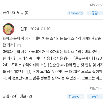
주인들의 관습과 대화에 악의 어린 호기심을 보인다. 그래서 집주인
더보기
들은 하베르타와 함께 있는 자리에서는 자기들만아는 은어를 사용할
공감 (
3
)
댓글 (0)
수밖에 없다. 은어에는 지금까지 말한 것 말고도 당연히 하베르타란
말도 포함되었을 것이다. 이러한 은어는 이제 거의 사라졌지만 몇 세
대 전만 해도 수백 단어와 표현에 달했는데, 대부분 히브리어 어근에
초란공
2024-01-10
메뉴
피에몬테 방언의 접미사와 어미를 붙여 만들었다. 이렇게 대충 훑어
화학과 문학 사이 - 국내에 처음 소개되는 드리스 슈라이비의 《단순
만 보아도 그것이 감쪽같고 비밀스러운 기능이 있음을 알 수 있다. 구
한 과거》
원(이교도)이 있는 자리에서 그들에 대해 이야기할 때나, 그들이 세운
화학과 문학 사이 - 국내에 처음 소개되는 드리스 슈라이비의 《단순
억압 정권에 대해 그들이 알아듣지 못하게 욕이나 저주로 답할 때 쓰
한 과거》 드리스 슈라이비 지음 | 정지용 옮김 | [을유문화사] | (20
는 아주 약삭빠른 언어인 셈이다.- P15
24) 드리스 슈라이비의 소설 《단순한 과거》와 만난 첫 인상 몇 가지
를 정리해본다. [1] 작가 드리스 슈라이비는 1926년 모로코 출생이
다. 이 정보만으로도 많은 정보를 짐작해볼 수 있겠다. 모로코는 아프
리카 북서부의 국가로 프랑스와 스페인으로부터 독립한 것은 1950
더보기
년대라고 한다. 과거에 ‘마라케시’라는 이름에서 유래한 영어식 이름
공감 (
24
)
댓글 (2)
이 바로 ‘모로코’라고 한다. 유럽, 특히 1920년대의 유럽, 그리고 법
적으로 프랑스의 식민지 상태였던 시대. 이 배경 정보는 정말 많은 것