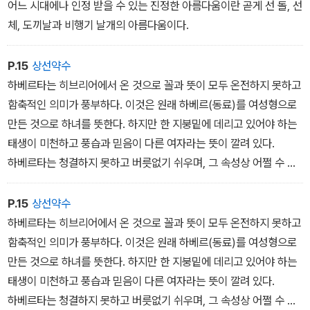
다. 매주 중위와의 대화는 마치 전투 작전을 짜는 듯했다. - 본문 114
어느 시대에나 인정 받을 수 있는 진정한 아름다움이란 곧게 선 돌, 선
~115쪽에서
체, 도끼날과 비행기 날개의 아름다움이다.
P.15
상선약수
하베르타는 히브리어에서 온 것으로 꼴과 뜻이 모두 온전하지 못하고
함축적인 의미가 풍부하다. 이것은 원래 하베르(동료)를 여성형으로
만든 것으로 하녀를 뜻한다. 하지만 한 지붕밑에 데리고 있어야 하는
태생이 미천하고 풍습과 믿음이 다른 여자라는 뜻이 깔려 있다.
하베르타는 청결하지 못하고 버릇없기 쉬우며, 그 속성상 어쩔 수 없
이 집주인들의 관습과 대화에 악의 어린 호기심을 보인다. 그래서 집
주인들은 하베르타와 함께 있는 자리에서는 자기들만아는 은어를 사
P.15
상선약수
용할 수밖에 없다. 은어에는 지금까지 말한 것 말고도 당연히 하베르
하베르타는 히브리어에서 온 것으로 꼴과 뜻이 모두 온전하지 못하고
타란 말도 포함되었을 것이다. 이러한 은어는 이제 거의 사라졌지만
함축적인 의미가 풍부하다. 이것은 원래 하베르(동료)를 여성형으로
몇 세대 전만 해도 수백 단어와 표현에 달했는데, 대부분 히브리어 어
만든 것으로 하녀를 뜻한다. 하지만 한 지붕밑에 데리고 있어야 하는
근에 피에몬테 방언의 접미사와 어미를 붙여 만들었다. 이렇게 대충
태생이 미천하고 풍습과 믿음이 다른 여자라는 뜻이 깔려 있다.
훑어만 보아도 그것이 감쪽같고 비밀스러운 기능이 있음을 알 수 있
하베르타는 청결하지 못하고 버릇없기 쉬우며, 그 속성상 어쩔 수 없