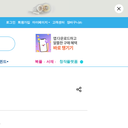
로그인
회원가입
마이페이지
고객센터
장바구니
(0)
투비컨티뉴드
펀드
북플
서재
창작플랫폼
투비컨티뉴드
원