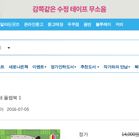
알라딘굿즈
온라인중고
중고매장
우주점
음반
블루레이
커피
서
스트
새로나온책
이벤트
정가인하도서
추천도서
작가와의 만남
북
재 플랩북 1
아
2016-07-05
정가
14,000