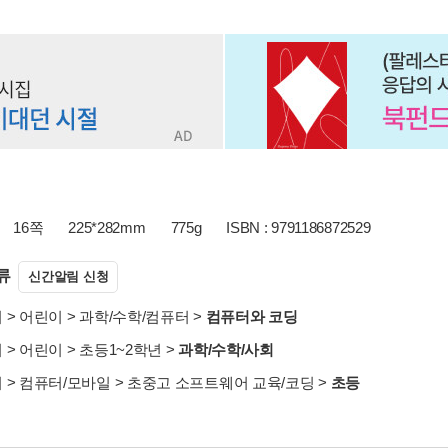
16쪽
225*282mm
775g
ISBN : 9791186872529
류
신간알림 신청
서
>
어린이
>
과학/수학/컴퓨터
>
컴퓨터와 코딩
서
>
어린이
>
초등1~2학년
>
과학/수학/사회
서
>
컴퓨터/모바일
>
초중고 소프트웨어 교육/코딩
>
초등