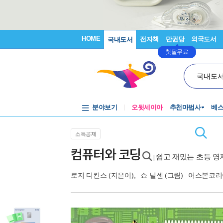
HOME
전자책
만권당
외국도서
국내도서
첫달무료
국내도
분야보기
오뒷세이아
추천마법사
베
소득공제
컴퓨터와 코딩
쉽고 재밌는 초등 영
|
로지 디킨스
(지은이),
쇼 닐센
(그림)
어스본코리