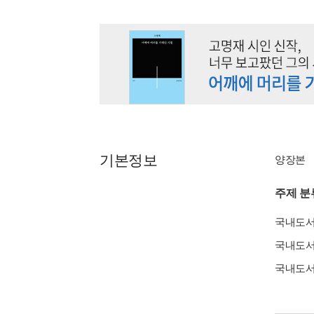
기본정보
양장본
주제 분
국내도
국내도
국내도