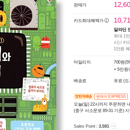
12,6
판매가
10,7
카드최대혜택가
알라딘 
최대 1만
시) / 
1만원 
마일리지
700원(5
+ 5만원
배송료
유료 (도
양탄자배송
썬데이 EXPRESS
오늘(일) 22시까지 주문하면 내
(중구 서소문로 89-31 기준)
지
Sales Point :
3,591