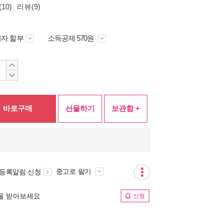
10)
리뷰(9)
자 할부
소득공제 570원
바로구매
선물하기
보관함 +
중고로 팔기
 등록알림 신청
림을 받아보세요
신청