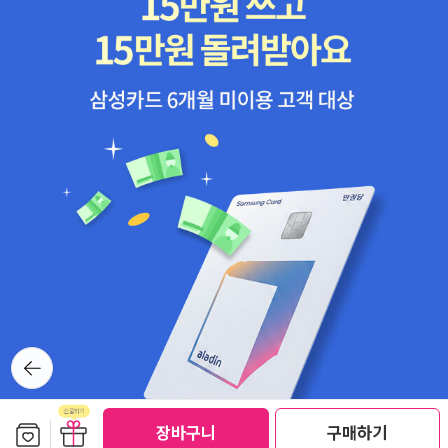
뒤로가
기
보관함담기
선물하기
장바구니
구매하기