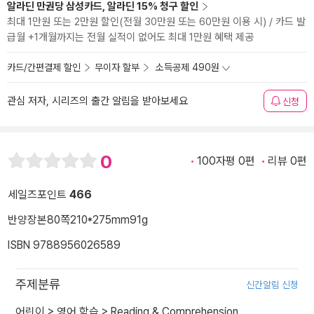
알라딘 만권당 삼성카드, 알라딘 15% 청구 할인
최대 1만원 또는 2만원 할인(전월 30만원 또는 60만원 이용 시) / 카드 발
급월 +1개월까지는 전월 실적이 없어도 최대 1만원 혜택 제공
카드/간편결제 할인
무이자 할부
소득공제 490원
관심 저자, 시리즈의 출간 알림을 받아보세요
신청
0
100자평 0편
리뷰 0편
세일즈포인트
466
반양장본
80쪽
210*275mm
91g
ISBN 9788956026589
주제분류
신간알림 신청
어린이
>
영어 학습
>
Reading & Comprehension