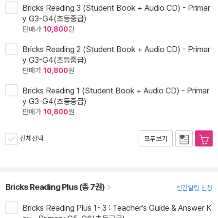
Bricks Reading 3 (Student Book + Audio CD) - Primar
y G3-G4(초등중급)
판매가
10,800
원
Bricks Reading 2 (Student Book + Audio CD) - Primar
y G3-G4(초등중급)
판매가
10,800
원
Bricks Reading 1 (Student Book + Audio CD) - Primar
y G3-G4(초등중급)
판매가
10,800
원
전체선택
모두보기
Bricks Reading Plus (총 7권)
신간알림 신청
Bricks Reading Plus 1~3 : Teacher's Guide & Answer K