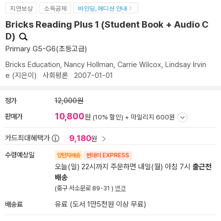
지연보상
소득공제
바인딩, 에디션 안내
Bricks Reading Plus 1 (Student Book + Audio C
D)
Primary G5-G6(초등고급)
Bricks Education
,
Nancy Hollman
,
Carrie Wilcox
,
Lindsay Irvin
e
(지은이)
사회평론
2007-01-01
정가
12,000원
10,800
판매가
원
(10% 할인) +
마일리지 600원
9,180
카드최대혜택가
원
수령예상일
양탄자배송
썬데이 EXPRESS
오늘(일) 22시까지 주문하면 내일(월) 아침 7시
출근전
배송
(중구 서소문로 89-31 )
변경
배송료
유료 (도서 1만5천원 이상 무료)