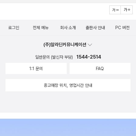
정리해서 쓸 수 있는 단계까지 난이도를 달리하여 수록하였습니다.
이를 통해 리딩뿐 아니라 라이팅 실력도 향상시킬 수 있습니다. E. S
ummary : 3가지 유형(main idea 쓰기, summary 이어 완성하기,
로그인
전체 메뉴
회사 소개
출판사 안내
PC 버전
스스로 summary 작성해 보기)을 통해 수준별로 난이도를 높여 가면
서 본문을 요약해 볼 수 있습니다. 원어민의 모범 답안을 통해 지문을
(주)알라딘커뮤니케이션
단순히 요약 발췌하는 데 그치는 Summary가 아니라 지문의 내용을
1544-2514
일반문의 (발신자 부담)
읽고 자신의 표현으로 재구성해내는 방법을 배울 수 있는 유용한 코
너입니다. 5. Grammar Plus & Confusing Words 각 chapter에
1:1 문의
FAQ
서 unit마다 번갈아 Grammar Plus와 Confusing Words를 제공하
여 주요 학습이 끝난 후 본문에서 다룬 중요한 문법과 혼동하기 쉬운
중고매장 위치, 영업시간 안내
어휘를 한 번 더 정리할 수 있도록 돕습니다. [Audio CD] Student
Book과 함께 제공되는 Audio CD는 원어민의 생생한 발음으로 녹
음된 본문을 들으면서 정확한 발음과 빠른 속도에 익숙해 질 수 있도
록 돕습니다. 뿐만 아니라 홈페이지에서 MP3파일로 다운로드 받아
사용할 수 있게 편의를 제공합니다. [Teacher's Guide] Teacher's
Guide는 수업을 준비하는 선생님이나 자율 학습자 모두에게 편리하