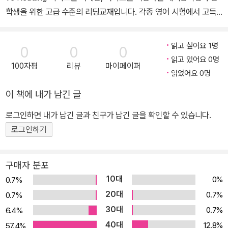
학생을 위한 고급 수준의 리딩교재입니다. 각종 영어 시험에서 고득
점을 얻기 위한 장문독해와 다양한 유형의 문제를 연습할 수 있도록
구성되어 있습니다. 인문, 사회, 과학, 시사, 경제 등 분야별로 시험에
읽고 싶어요 1명
0
0
0
자주 출제되는 주제를 엄선하여 독해와 문제 풀이를 통해 배경지식을
읽고 있어요 0명
100자평
리뷰
마이페이퍼
넓히고, 종합적 분석 능력, 비판적 독해력을 기를 수 있도록 설계되어
읽었어요 0명
있습니다. Level : 중등 초급~고급(G6~) Units : 16(8~10 page
이 책에 내가 남긴 글
s/unit) Components : Student Book(+Audio CD), Teache
r's Guide Download : Answer & Translation, Lesson Plan, W
로그인하면 내가 남긴 글과 친구가 남긴 글을 확인할 수 있습니다.
ord List, Resources Test Sheets(Review/Actual/Word Tes
로그인하기
t) Worksheets(Grammar Plus & Confusing Words, Translati
on Sheets), MP3 Files · 인문, 사회, 과학, 시사, 경제 등 다양한 분
구매자 분포
야의 최신 주제 · TOEFL, TEPS, 수능 문제 유형 총망라 · 300~55
10대
0%
0.7%
0 단어로 구성된 단계별 장문독해 학습 · 어휘 영영풀이, 동의어, 반의
20대
0.7%
0.7%
어, 지시어 등을 통한 충분한 어휘 학습 · 정확하게 핵심을 찾아낼 수
30대
0.7%
6.4%
있게 하는 읽기 전략 제시 ● 세부 구성 [Student Book] 브릭스 인
40대
텐시브 리딩 시리즈는 학생들이 광범위한 배경지식을 쌓고 비판적인
12.8%
57.4%