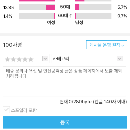
사고력을 키울 수 있도록 총 4 권, 권 별 8개 chapter, 16개 unit으
50대
5.7%
12.8%
로 구성되었으며, 사회, 환경, 역사, 과학, 정치, 심리, 철학, 문학, 예술
60대
0.7%
1.4%
여성
남성
등의 다양한 학문 분야에서 세심하게 주제를 엄선하여 수록하였습니
다. 각 단계는 300단어부터 550단어까지 점진적으로 길이를 늘려
수준별 학습이 가능하도록 하였으며, 어휘의 수준이나 문장의 길이
100자평
게시물 운영 원칙
또한 단계별로 실력 향상이 되도록 준비하였습니다. 본문에 관한 문
제 풀이 부분은 크게 5개의 코너를 통해 여러 유형을 연습해봄으로써
카테고리
각종 시험에 대한 적응력을 높일 수 있도록 구성하였습니다. 1. Intro
duction Question 각 유닛에서 다루는 토픽과 관련한 질문 2~3개
를 다루어 학생들이 Brain Storming할 수 있고 본문 내용을 추측해
볼 수 있도록 돕습니다. 2. Word Bank 본문을 읽기 전 새로운 어휘,
주제와 관련한 어휘, 관용어들을 각 레벨에 맞게 뽑아 영어로 풀이를
현재
0
/280byte (한글 140자 이내)
제공합니다. 뿐만 아니라 synonym(동의어), antonym(반어의)도
스포일러 포함
함께 수록해 다양한 어휘 학습이 가능하고, 학습한 단어들이 문장에
서 실제로 어떻게 쓰이는지 문제를 통해 연습할 수 있습니다. 3. Pas
등록
sage Reading & Reading Strategy 본문은 1권(300~350단