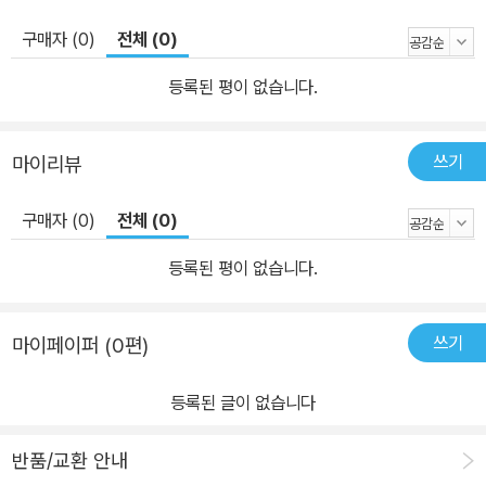
어), 2권(350~400단어) 3권(400~500단어), 4권(450~550)
구매자 (0)
전체 (0)
으로 단계별 맞춤 학습을 할 수 있도록 학술적이고 시사적인 내용들
로 구성되어 있으며, 지문을 읽기 전에 reading strategy를 제시해
등록된 평이 없습니다.
줌으로써 긴 지문을 읽고 저자의 의도와 핵심 내용을 빠르게 파악하
는 능력을 키울 수 있습니다. 4. Comprehension Check Up 5개
쓰기
마이리뷰
의 코너를 통해 본문의 내용을 명확하게 파악할 수 있는 문제와 함축
적인 문제, 추론 문제 등 다양한 문제를 통해 장문을 읽고, 이해하고,
구매자 (0)
전체 (0)
의견을 정리할 수 있도록 하였습니다. A. True or False : 5개씩 T/
F문제를 풀어봄으로써 각 본문의 객관적이고 사실적인 내용을 익힐
등록된 평이 없습니다.
수 있습니다. B. Synonym & Reference : 동의어와 지시어를 학습
함으로써 정확한 어휘 학습이 가능합니다. C. Insight & Understan
쓰기
마이페이퍼 (0편)
ding : 본문의 세부적인 내용에서부터 전체적인 내용까지 이해 여부
를 묻는 문제에서부터 학생들이 특히 어려워하는 본문을 통한 추론
등록된 글이 없습니다
문제까지 집중적으로 연습할 수 있습니다. D. Writing & Paraphrasi
ng : 수준별로 3문제, 4문제, 5문제로 문제 수를 차별화하였고, 질문
반품/교환 안내
의 난이도 역시 본문에서 그대로 발췌해 답을 쓰는 단계에서 스스로