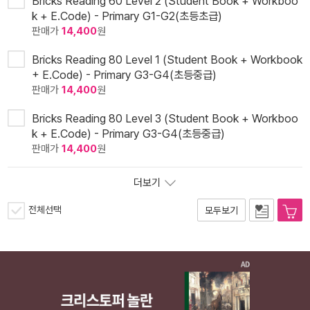
Bricks Reading 60 Level 2 (Student Book + Workboo
k + E.Code) - Primary G1-G2(초등초급)
판매가
14,400
원
Bricks Reading 80 Level 1 (Student Book + Workbook
+ E.Code) - Primary G3-G4(초등중급)
판매가
14,400
원
Bricks Reading 80 Level 3 (Student Book + Workboo
k + E.Code) - Primary G3-G4(초등중급)
판매가
14,400
원
더보기
전체선택
모두보기