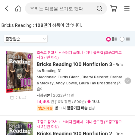
Bricks Reading :
108
권의 상품이 있습니다.
표지 보기
표지 안보기
초중고 참고서 + 스터디 플래너 · 미니 콜드컵 (초중고참고
서 3만원 이상)
Bricks Reading 100 Nonfiction 3
-
Bric
ks Reading 31
Macdonald Curtis Glenn
,
Cheryl Pelteret
,
Barbar
a Mackay
,
Andy Cowle
,
Laura Fay Broadbent
(지
은이)
사회평론
|
2022년 11월
미리보기
14,400
10.0
원 (10% 할인 / 800원)
밤 11시
잠들기전 배송
양탄자배송
변경
초중고 참고서 + 스터디 플래너 · 미니 콜드컵 (초중고참고
서 3만원 이상)
Bricks Reading 100 Nonfiction 2
-
Bric