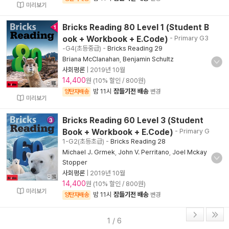
미리보기
Bricks Reading 80 Level 1 (Student B
ook + Workbook + E.Code)
- Primary G3
-G4(초등중급)
-
Bricks Reading 29
Briana McClanahan
,
Benjamin Schultz
사회평론
|
2019년 10월
14,400
원 (10% 할인 / 800원)
밤 11시
잠들기전 배송
양탄자배송
변경
미리보기
Bricks Reading 60 Level 3 (Student
Book + Workbook + E.Code)
- Primary G
1-G2(초등초급)
-
Bricks Reading 28
Michael J. Grmek
,
John V. Perritano
,
Joel Mckay
Stopper
사회평론
|
2019년 10월
14,400
원 (10% 할인 / 800원)
미리보기
밤 11시
잠들기전 배송
양탄자배송
변경
1 / 6