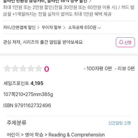
알라딘 만권당 삼성카드, 알라딘 15% 청구 할인
최대 1만원 또는 2만원 할인(전월 30만원 또는 60만원 이용 시) / 카드 발
급월 +1개월까지는 전월 실적이 없어도 최대 1만원 혜택 제공
카드/간편결제 할인
무이자 할부
소득공제 650원
관심 저자, 시리즈의 출간 알림을 받아보세요
신청
0
100자평 0편
리뷰 0편
세일즈포인트
4,195
107쪽
210*275mm
385g
ISBN 9791162732496
주제분류
신간알림 신청
어린이
>
영어 학습
>
Reading & Comprehension