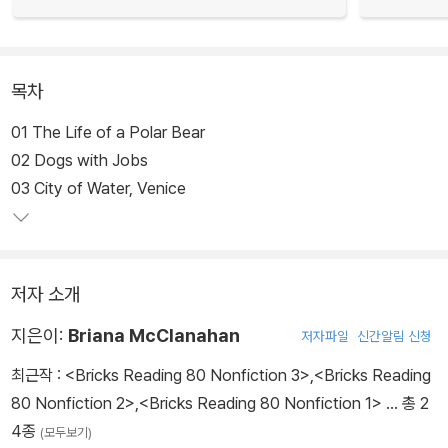
목차
01 The Life of a Polar Bear
02 Dogs with Jobs
03 City of Water, Venice
저자 소개
지은이:
Briana McClanahan
저자파일
신간알림 신청
최근작 :
<Bricks Reading 80 Nonfiction 3>
,
<Bricks Reading
80 Nonfiction 2>
,
<Bricks Reading 80 Nonfiction 1>
… 총 2
4종
(모두보기)