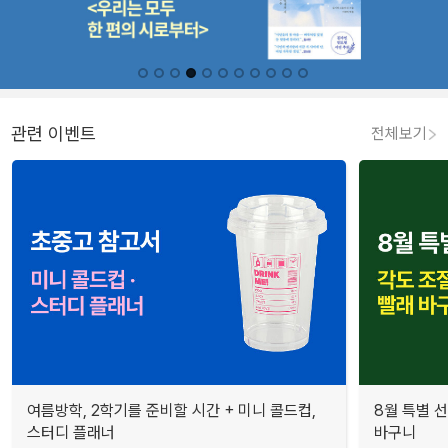
관련 이벤트
전체보기
여름방학, 2학기를 준비할 시간 + 미니 콜드컵,
8월 특별 선
스터디 플래너
바구니