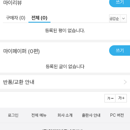
쓰기
마이리뷰
병을 일으키는 세균이 혈관을 타고 퍼져 나가면 그 영향은 온몸에 미
친다. 당뇨와 같은 대사성 질환, 심혈관 질환, 심지어 임산부의 건강과
구매자 (0)
전체 (0)
태아의 발육에도 영향을 준다. 오래 전부터 구강건강은 장수의 기본
조건으로 꼽혔다. 최근 구강건강이 온몸에 미치는 영향이 구체적으로
등록된 평이 없습니다.
어떤 과정을 거쳐 일어나는지 밝혀지면서 구강관리의 중요성이 더욱
강조되고 있다. 100세 인생을 바라보는 지금, 우리가 바라는 것은 그
쓰기
마이페이퍼 (0편)
저 오래 사는 것이 아니다. 100세까지 맛있게 먹고 아프지 않으며 활
기차게 살아가기 위해 구강관리에 소홀할 수 없다. 구강관리 어떻게
등록된 글이 없습니다
할까? 입속 문제의 원인이 미생물에 있다면 구강관리의 답도 거기에
서 찾아야 한다. 이 책의 저자는 우리가 칫솔질을 하는 이유도, 치과에
반품/교환 안내
가서 스케일링을 받는 이유도, 가글액이나 항생제를 쓰는 이유도 모
두 미생물 관리에 목적이 있다는 사실을 지적하면서, 목적에 맞는 효
과적인 방법을 제시하고 있다. 또 프로바이오틱스를 비롯한 구강관리
에 효과적인 생약성분에 대해서도 소개한다. 과학적 기술의 진보와
로그인
전체 메뉴
회사 소개
출판사 안내
PC 버전
더불어 시작된 미생물에 대한 이해는 구강질환의 원인과 치료방법,
나아가 건강을 유지, 관리하는 방법까지 바꾸어놓고 있다. 심지어 칫