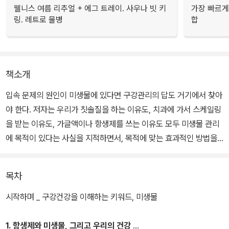
웰니스 여름 리추얼 + 에그 트레이. 사우나 빗 키
가장 빠르게
링. 레트로 물병
합
책소개
입속 문제의 원인이 미생물에 있다면 구강관리의 답도 거기에서 찾아
야 한다. 저자는 우리가 칫솔질을 하는 이유도, 치과에 가서 스케일링
을 받는 이유도, 가글액이나 항생제를 쓰는 이유도 모두 미생물 관리
에 목적이 있다는 사실을 지적하면서, 목적에 맞는 효과적인 방법을
제시하고 있다. 또 프로바이오틱스를 비롯한 구강관리에 효과적인 생
약성분에 대해서도 소개한다.
목차
과학적 기술의 진보와 더불어 시작된 미생물에 대한 이해는 구강질환
시작하며 _ 구강건강을 이해하는 키워드, 미생물
의 원인과 치료방법, 나아가 건강을 유지, 관리하는 방법까지 바꾸어
놓고 있다. 심지어 칫솔질까지 바꾸어놓았다. 이 책은 우리 입속에 사
1. 항생제와 미생물, 그리고 우리의 건강