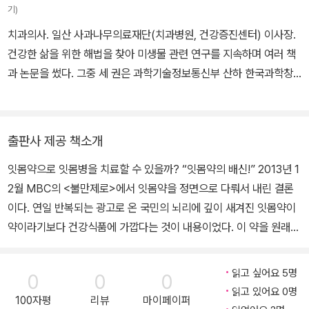
기)
치과의사. 일산 사과나무의료재단(치과병원, 건강증진센터) 이사장.
건강한 삶을 위한 해법을 찾아 미생물 관련 연구를 지속하며 여러 책
과 논문을 썼다. 그중 세 권은 과학기술정보통신부 산하 한국과학창
의재단의 ‘우수과학도서’로 선정되었다. ‘내안의 우주’ 시리즈 《미생
물과의 공존》, 《입속에서 시작한 미생물 이야기》, 《미생물과 공존하
는 나는 통생명체다》이다. 백 살까지 두 발로 산에 가기(이른바 ‘백두
출판사 제공 책소개
산’)를 소망한다. 입속세균 관리, 장내미생물 관리 관련 블로그를 운
잇몸약으로 잇몸병을 치료할 수 있을까? “잇몸약의 배신!” 2013년 1
영 중이다.
2월 MBC의 <불만제로>에서 잇몸약을 정면으로 다뤄서 내린 결론
이다. 연일 반복되는 광고로 온 국민의 뇌리에 깊이 새겨진 잇몸약이
약이라기보다 건강식품에 가깝다는 것이 내용이었다. 이 약을 원래
생산했던 해외에서도 생산 중지되었거나 약으로서의 허가가 취소되
었다고 한다. 1,000억대에 이르는 잇몸약 시장의 규모를 생각하면
읽고 싶어요 5명
0
0
0
‘배신’이라는 단어만큼 이런 상황을 적절하게 표현하는 것은 없을 듯
읽고 있어요 0명
100자평
리뷰
마이페이퍼
하다. 하지만 ‘잇몸약’은 지금도 여전히 생산되고 있다. 광고도 여전하