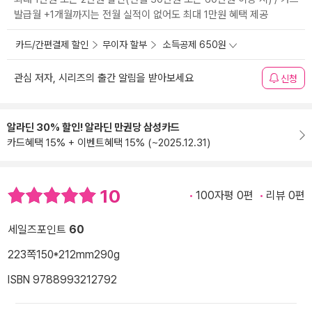
발급월 +1개월까지는 전월 실적이 없어도 최대 1만원 혜택 제공
카드/간편결제 할인
무이자 할부
소득공제 650원
관심 저자, 시리즈의 출간 알림을 받아보세요
신청
알라딘 30% 할인! 알라딘 만권당 삼성카드
카드혜택 15% + 이벤트혜택 15% (~2025.12.31)
10
100자평 0편
리뷰 0편
세일즈포인트
60
223쪽
150*212mm
290g
ISBN 9788993212792