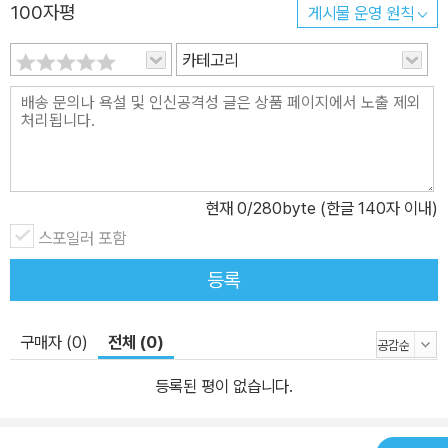
100자평
게시물 운영 원칙
또 우리에게 면역물질을 만들어주는 고마운 녀석도 있다. 이 녀석들
이 평화를 유지하고 살 때 우리 몸도 건강을 유지한다. 특히 입속은 우
카테고리
리 몸에서 가장 다양한 종류의 미생물이 사는 곳이기 때문에, 특히 미
생물간의 조화가 중요하다. DNA 분석기술의 발달로 미생물에 대한
이해가 깊어지면서, 우리는 특정한 병을 일으키는 것이 특정 세균뿐
만 아니라 미생물의 생태계에 주목하게 되었다. 위생 상태가 나쁘거
나 면역이 약해질 때 미생물 생태계의 조화가 깨지고, 그러면 병을 일
현재
0
/280byte (한글 140자 이내)
으키는 데 핵심적인 역할을 하는 세균이 전면에 나서 수를 늘리기 시
스포일러 포함
작한다. 그러면 평소 무던하게 지내던 미생물들 중에서 바뀐 변화에
발맞춰 병을 일으키는 세균으로 돌변한다. 결국 중요한 것은 우리 입
등록
속 미생물의 생태계를 건강하게 유지하는 것이다. 잇몸병으로 병원을
찾는 사람, 연간 1,000만 명 성인이라면 누구라도 한번은 잇몸병을
구매자 (0)
전체 (0)
경험하게 된다. 견딜 만하면 참는 사람을 빼고 실제로 병원을 찾는 사
람만 연간 1,000만 명에 이른다. 잇몸이 붓고 염증이 생기는 잇몸병
등록된 평이 없습니다.
은 그 자체로도 고통스럽지만, 관리하지 않고 방치하면 입냄새의 원
인이 되기도 하며 결국 치아를 잃게 만들기도 한다. 그뿐만이 아니다.