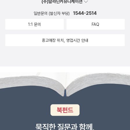
(주)알라딘커뮤니케이션
솔질까지 바꾸어놓았다. 이 책은 우리 입속에 사는 미생물에 대한 이
1544-2514
일반문의 (발신자 부담)
야기에서 100세 건강을 위한 구강관리법을 상세히 알게 하고, 나아
가 현대 의학의 최신 흐름을 이해하고 구강건강은 물론 전신건강 위
1:1 문의
FAQ
한 방향을 잡는 데 길잡이가 될 것이다.
중고매장 위치, 영업시간 안내