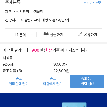
주제분류
신간알림 신청
과학
>
생명과학
>
생물학
건강/취미
>
질병치료와 예방
>
눈/코/입/귀
선물하기
공유하기
이 책을 알라딘에
1,900
원 (
최상
기준)에 파시겠습니까?
새상품
-
eBook
9,600원
중고상품 (5)
22,800원
중고
중고
중고 등록
알라딘에 팔기
회원에게 팔기
알림 신청