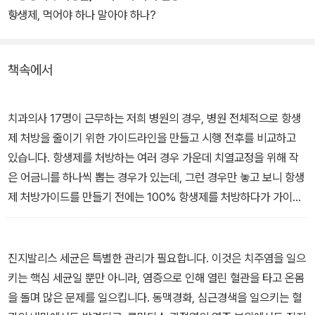
는 미생물에 대한 이야기에서 100세 건강을 위한 구강관리법을 상세
항생제, 먹어야 하나 말아야 하나?
히 알게 하고, 나아가 현대 의학의 최신 흐름을 이해하고 구강건강은
물론 전신건강 위한 방향을 잡는 데 길잡이가 될 것이다.
책속에서
치과의사 17명이 근무하는 저희 병원의 경우, 병원 전체적으로 항생
제 처방을 줄이기 위한 가이드라인을 만들고 시행 전후를 비교하고
있습니다. 항생제를 처방하는 여러 경우 가운데 치열교정을 위해 작
은 어금니를 하나씩 뽑는 경우가 있는데, 그런 경우만 놓고 보니 항생
제 처방가이드를 만들기 전에는 100% 항생제를 처방하다가 가이드
라인을 마련한 후에는 몇 달 동안 전혀 항생제를 처방하지 않았습니
다. 교정을 위한 발치 후 항생제 처방률이 0%로 떨어졌다는 것입니
다. 무슨 일이 일어났을까요? 아무 일도 일어나지 않았습니다. 감염
진지발리스 세균은 특별한 관리가 필요합니다. 이것은 치주염을 일으
된 사례가 없었다는 것입니다.
키는 핵심 세균일 뿐만 아니라, 염증으로 인해 열린 혈관을 타고 온몸
- <1. 항생제와 미생물, 그리고 우리의 건강> 중에서
을 돌며 많은 문제를 일으킵니다. 동맥경화, 심근경색을 일으키는 혈