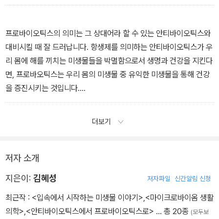
침이 안 나와 고통스러워하시는 분들이 많습니다. 그런 분들이 진료
실에 들어오면 흔히 노인 냄새라고 하는 냄새가 훨씬 더합니다. 나이
가 들면 침샘도 말라 침이 덜 나오고 그만큼 입속의 위생상태가 나빠
프로바이오틱스의 의미는 그 상대어라 할 수 있는 안티바이오틱스와
집니다.
대비시킬 때 잘 드러납니다. 항생제를 의미하는 안티바이오틱스가 우
- <4. 입속 미생물 관리, 어떻게 할까> 중에서
리 몸에 해를 끼치는 미생물들을 박멸함으로서 생명과 건강을 지킨다
면, 프로바오틱스는 우리 몸의 미생물 중 유익한 미생물을 통해 건강
을 증진시키는 것입니다.
- <7. 프로바이오틱스 - 입속 미생물 관리의 대안 2> 중에서
더보기
저자 소개
지은이:
김혜성
저자파일
신간알림 신청
최근작 :
<입속에서 시작하는 미생물 이야기>
,
<마이크로바이옴 생활
의학>
,
<안티바이오틱스에서 프로바이오틱스로>
… 총 20종
(모두보