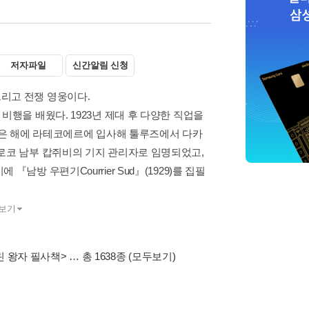
저자파일
신간알림 신청
리고 전쟁 영웅이다.
비행을 배웠다. 1923년 제대 후 다양한 직업을
 같은 해에 라테코에르에 입사해 툴루즈에서 다카
로코 남부 캅쥐비의 기지 관리자로 임명되었고,
남방 우편기Courrier Sud』(1929)를 집필
보기
린 왕자 필사책>
… 총 1638종
(모두보기)