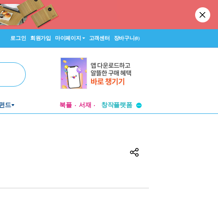
로그인
회원가입
마이페이지
고객센터
장바구니
(0)
투비컨티뉴드
펀드
북플
서재
창작플랫폼
투비컨티뉴드