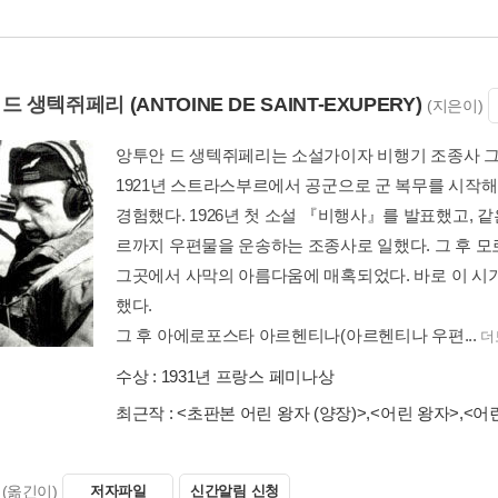
 드 생텍쥐페리
(ANTOINE DE SAINT-EXUPERY)
(지은이)
앙투안 드 생텍쥐페리는 소설가이자 비행기 조종사 그
1921년 스트라스부르에서 공군으로 군 복무를 시작해 
경험했다. 1926년 첫 소설 『비행사』를 발표했고,
르까지 우편물을 운송하는 조종사로 일했다. 그 후 모
그곳에서 사막의 아름다움에 매혹되었다. 바로 이 시기에 『
했다.
그 후 아에로포스타 아르헨티나(아르헨티나 우편...
더
수상 :
1931년 프랑스 페미나상
최근작 :
<초판본 어린 왕자 (양장)>
,
<어린 왕자>
,
<어
(옮긴이)
저자파일
신간알림 신청