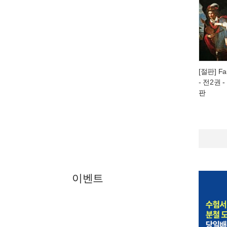
[절판] F
- 전2권
-
판
이벤트