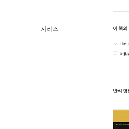
시리즈
이 책의
The 
어린왕자
반석 영