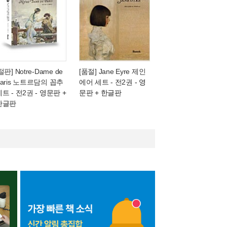
절판] Notre-Dame de
[품절] Jane Eyre 제인
Paris 노트르담의 꼽추
에어 세트 - 전2권
- 영
세트 - 전2권
- 영문판 +
문판 + 한글판
한글판