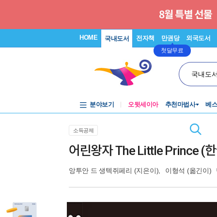
HOME
전자책
만권당
외국도서
국내도서
첫달무료
국내도
분야보기
오뒷세이아
추천마법사
베
소득공제
어린왕자 The Little Prince 
앙투안 드 생텍쥐페리
(지은이),
이형석
(옮긴이)