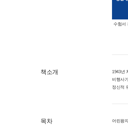
수험서 
책소개
1943
비행사가
정신적 
목차
어린왕자