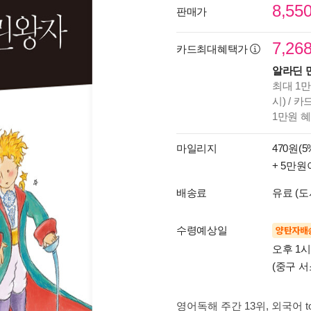
8,55
판매가
7,26
카드최대혜택가
알라딘 
최대 1만
시) / 
1만원 
마일리지
470원(5
+ 5만원
배송료
유료 (도
수령예상일
양탄자배
오후 1
(중구 서
영어독해 주간 13위
, 외국어 t