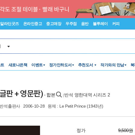
알라딘굿즈
온라인중고
중고매장
우주점
음반
블루레이
커피
서
스트
새로나온책
이벤트
정가인하도서
추천도서
작가와의 만남
북
(한글판 + 영문판)
- 합본
반석 영한대역 시리즈 2
|
반석출판사
2006-10-28
원제 : Le Petit Prince (1943년)
정가
9,500원