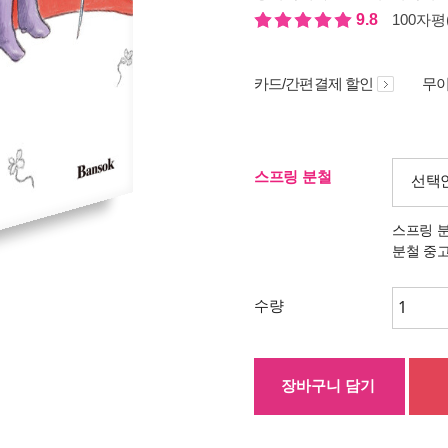
9.8
100자평(
카드/간편결제 할인
무이
스프링 분철
선택
스프링 
분철 중
수량
장바구니 담기