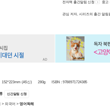
전자책 출간알림 신청
중고
관심 저자, 시리즈의 출간 알
152*223mm (A5신)
280g
ISBN : 9788971724385
류
신간알림 신청
서
>
외국어
>
영어독해