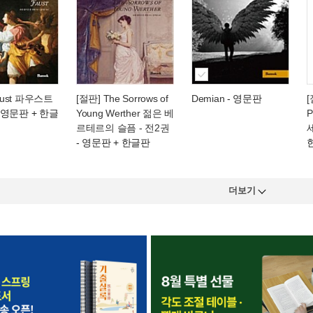
aust 파우스트
[절판] The Sorrows of
Demian
- 영문판
[
 영문판 + 한글
Young Werther 젊은 베
르테르의 슬픔 - 전2권
- 영문판 + 한글판
더보기