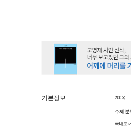
기본정보
200쪽
주제 분
국내도