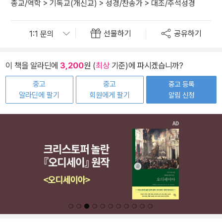
종교/역학
>
기독교(개신교)
>
성경/찬송가
>
대조/주석성경
선물하기
공유하기
이 책을 알라딘에
3,200
원 (
최상
기준)에 파시겠습니까?
중고
중고
중고 등록
알라딘에 팔기
회원에게 팔기
알림 신청