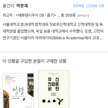
협회 금메달 수상작인 『신약신학』(크리스챤다이제스트)을 비롯하여
옮긴이:
박문재
저자파일
신간알림 신청
‘신약의 구약 사용 주석 시리즈’의 『사도행전, 로마서』(공저, CLC)
등이 국내에 소개돼 독자들의 큰 호응을 얻고 있다.
최근작 :
<매튜헨리주석 08 : 욥기>
… 총 269종
(모두보기)
서울대학교 법과대학 법학과와 장로회신학대학교 신학대학원 및 동
대학원을 졸업했으며, 독일 보쿰 대학교에서 수학했다. 또한, 고전어
연구기관인 비블리카 아카데미아(Biblica Academia)에서 고대 그
리스어와 라틴어 원전들을 공부했다. 대학 시절에는 역사와 철학을
두루 공부했으며, 전문 번역가로 30년 이상 인문학과 신학 도서를 번
역해왔다. 역서로는 『자유론』(존 스튜어트 밀), 『프로테스탄트 윤리
이 상품을 구입한 분들이 구매한 상품
와 자본주의 정신』(막스 베버), 『실낙원』(존 밀턴) 등이 있고, 라틴어
원전을 번역한 책으로 『고백록』(아우구스티누스), 『철학의 위안』(보
에티우스), 『유토피아』(토머스 모어), 『우신예찬』(에라스무스) 등이
있다. 그리스어 원전에서 옮긴 아우렐리우스의 『명상록』과 『소크라
테스의 변명·크리톤·파이돈·향연』, 『아리스토텔레스 정치학』, 『아리
스토텔레스 수사학』, 『아리스토텔레스 시학』, 『니코마코스 윤리학』,
『이솝 우화 전집』 등은 매끄러운 번역으로 독자들의 호평을 받고 있