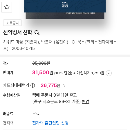
소득공제
신약성서 신학
하워드 마샬
(지은이),
박문재
(옮긴이)
CH북스(크리스천다이제스
트)
2006-10-15
정가
35,000원
31,500
판매가
원
(10% 할인) +
마일리지 1,750원
26,775
카드최대혜택가
원
수령예상일
택배 주문시 8월 11일 출고
(중구 서소문로 89-31 기준)
변경
배송료
무료
전자책
전자책 출간알림 신청