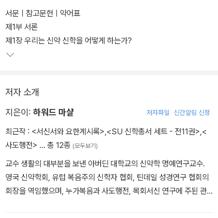
서문ㅣ참고문헌ㅣ약어표
제1부 서론
제1장 우리는 신약 신학을 어떻게 하는가?
저자 소개
지은이:
하워드 마샬
저자파일
신간알림 신청
최근작 :
<서신서와 요한계시록>
,
<SU 신학총서 세트 - 전11권>
,
<
사도행전>
… 총 12종
(모두보기)
교수 생활의 대부분을 보낸 아버딘 대학교의 신약학 명예연구교수.
영국 신약학회, 유럽 복음주의 신학자 협회, 틴데일 성경연구 협회의
회장을 역임했으며, 누가복음과 사도행전, 목회서신 연구에 주된 관
심을 가지고 있다. 많은 저서가 있지만, 그중 2005년 복음주의 출판