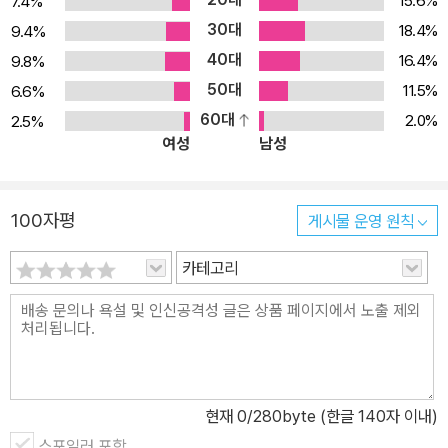
15.6%
7.4%
30대
18.4%
9.4%
40대
16.4%
9.8%
50대
11.5%
6.6%
60대
2.0%
2.5%
여성
남성
100자평
게시물 운영 원칙
카테고리
현재
0
/280byte (한글 140자 이내)
스포일러 포함