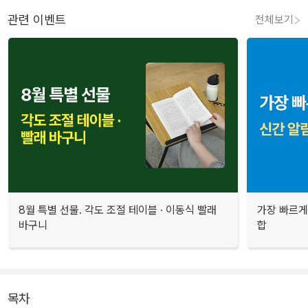
관련 이벤트
전체보기
8월 특별 선물. 각도 조절 테이블 · 이동식 빨래
가장 빠르게
바구니
합
목차