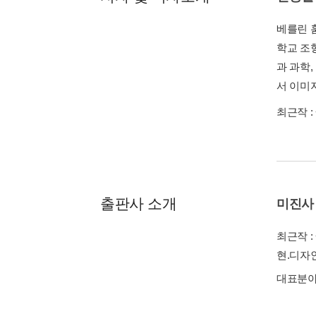
베를린 
학교 조
과 과학
서 이미
최근작 :
출판사 소개
미진사
최근작 :
현.디자
대표분야 