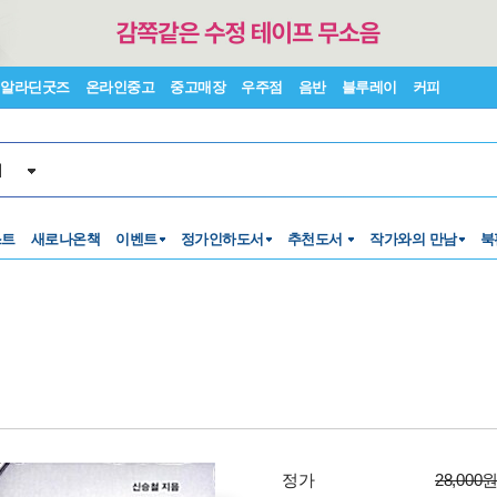
알라딘굿즈
온라인중고
중고매장
우주점
음반
블루레이
커피
서
스트
새로나온책
이벤트
정가인하도서
추천도서
작가와의 만남
북
정가
28,000