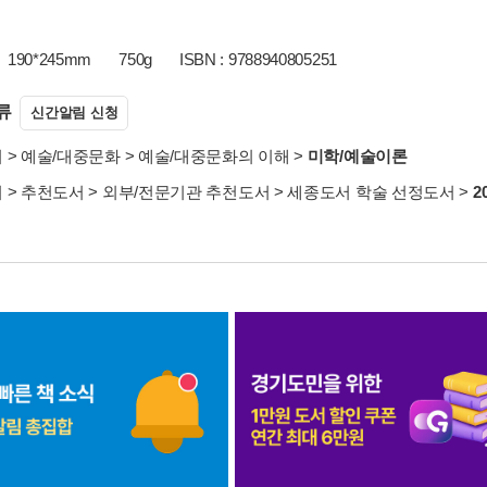
190*245mm
750g
ISBN : 9788940805251
류
신간알림 신청
서
>
예술/대중문화
>
예술/대중문화의 이해
>
미학/예술이론
서
>
추천도서
>
외부/전문기관 추천도서
>
세종도서 학술 선정도서
>
2