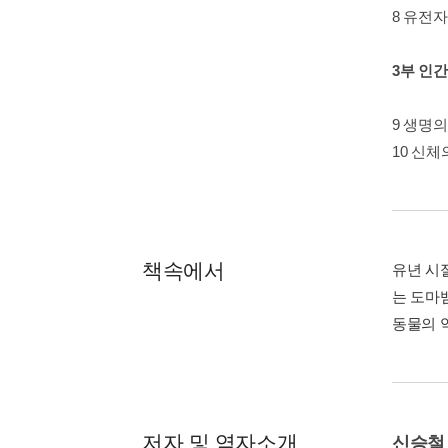
8 유전자
3부 인
9 생명
10 신체
책속에서
유년 시
는 도마뱀
동물의 악
저자 및 역자소개
신승철