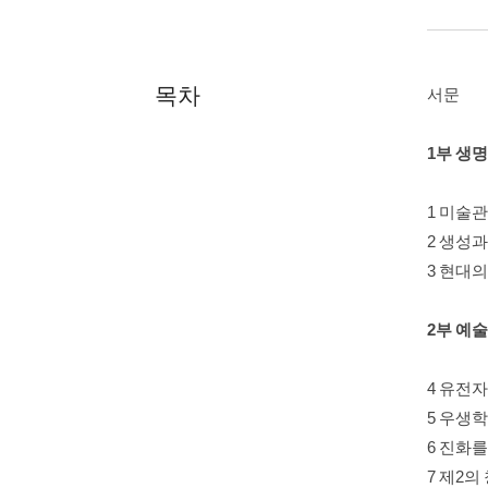
목차
서문
1부 생
1 미술
2 생성
3 현대
2부 예
4 유전
5 우생
6 진화
7 제2