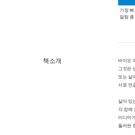
가장 빠
알림 
책소개
바이오 아
그것은 
또는 살
서로 연
살아 있
각 장에
미디어가
둘러싼 