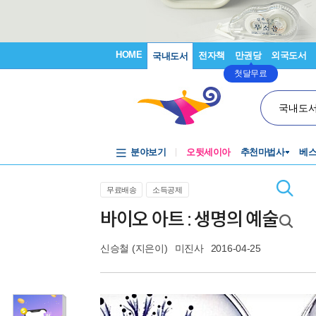
HOME
전자책
만권당
외국도서
국내도서
첫달무료
국내도
분야보기
오뒷세이아
추천마법사
베
무료배송
소득공제
바이오 아트 : 생명의 예술
신승철
(지은이)
미진사
2016-04-25