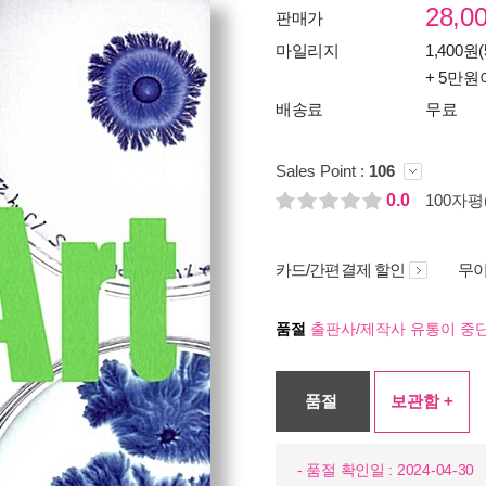
28,0
판매가
마일리지
1,400원(
+ 5만원
배송료
무료
Sales Point :
106
0.0
100자평(
카드/간편결제 할인
무이
품절
출판사/제작사 유통이 중단
품절
보관함 +
- 품절 확인일 : 2024-04-30