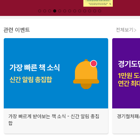
관련 이벤트
전체보기
가장 빠르게 받아보는 책 소식 - 신간 알림 총집
경기컬처패스
합