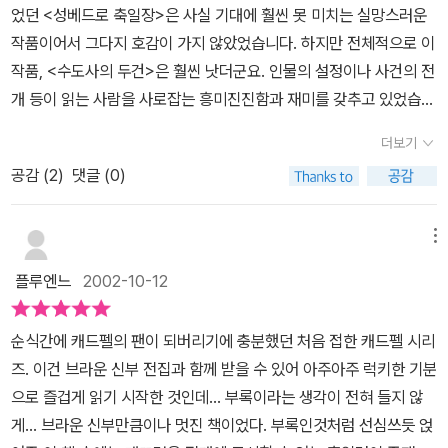
었던 <성베드로 축일장>은 사실 기대에 훨씬 못 미치는 실망스러운
하다는 느낌이 없고, 군인이었으면서도 난폭하다거나 용맹하다는 느
작품이어서 그다지 호감이 가지 않았었습니다. 하지만 전체적으로 이
낌이 아니라 단단하다는 느낌의 그러니 그의 과거가 궁금한 것은 당
작품, <수도사의 두건>은 훨씬 낫더군요. 인물의 설정이나 사건의 전
연지사. 그러나, 피터스. 캐드펠의 첫사랑을 겨우 요만큼의 비중으로
개 등이 읽는 사람을 사로잡는 흥미진진함과 재미를 갖추고 있었습니
맛만 보라니. 너무하네. 술술 잘 만들어진 드라마를 보는것처럼 페이
다.시루즈베리수도원의 본초학자이자 의사를 겸하는 수도사 캐드펠
지가 잘 넘어간다. 다운튼 애비 같은 드라마와 캐드펠 시리즈는 잘 어
더보기
수사는 자신이 조제한 근육통 치료제이자 마시면 생명이 위험한 이른
울려. 영국이라 그런가. 흐르는 물에 손을 담근듯이 책장을 넘겼다. 맛
공감 (
2
)
댓글 (0)
바 '수도사의 두건(바곳)'으로 독살당한 영주의 죽음을 추적하며 자신
있어.
의 옛 연인과 만나게 됩니다. 캐드펠 수사의 과거의 단편적인 이야기
와 옛 연인과의 로맨스, 그리고 수도원장 자리를 놓고 암투를 벌이는
메뉴
부 수도원장의 이야기 등 등장인물들의 설정과 묘사가 재미있습니다.
플루엔느
2002-10-12
실존인물, 역사와 더불어 이러한 내용을 보여주는것이 역사 추리소설
의 가장 큰 묘미겠죠.하지만 추리소설로서의 기능은 상당히 약한 편
순식간에 캐드펠의 팬이 되버리기에 충분했던 처음 접한 캐드펠 시리
입니다. 단서도 부족하고 무엇보다 중요한 용의자가 너무 적고 한정
즈. 이건 브라운 신부 전집과 함께 받을 수 있어 아주아주 럭키한 기분
되어있는 편입니다. 그 당시 영국과 웨일즈의 법을 잘 알지 못하면 절
으로 즐겁게 읽기 시작한 것인데... 부록이라는 생각이 전혀 들지 않
대로 풀 수 없는 동기부분이 가장 납득하기 힘든 부분이죠. 이러한 점
게... 브라운 신부만큼이나 멋진 책이었다. 부록인것처럼 선심쓰듯 얹
을 종합하면 추리매니아보다는 오히려 초보자에게 적당한 소설일 듯