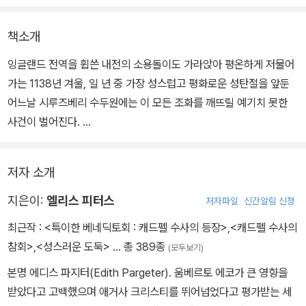
책소개
잉글랜드 전역을 휩쓴 내전의 소용돌이도 가라앉아 평온하게 저물어
가는 1138년 겨울, 일 년 중 가장 성스럽고 평화로운 성탄절을 앞둔
어느날 시루즈베리 수두원에는 이 모든 조화를 깨뜨릴 예기치 못한
사건이 벌어진다.
전 재산을 기탁하고 안락한 노후를 보내겠다고 수도원의 손님으로 찾
저자 소개
아든 한 영주가 독살당한 싸늘한 시체로 변하고 범행에 쓰인 독극물
은 수도원 제일의 본초학자이자 약제사인 케드펠 수사가 수도사의 두
지은이:
엘리스 피터스
저자파일
신간알림 신청
건이라는 풀로 손수 제조한 맹독성 약물임이 밝혀진 것.
최근작 :
<특이한 베네딕토회 : 캐드펠 수사의 등장>
,
<캐드펠 수사의
참회>
,
<성스러운 도둑>
… 총 389종
(모두보기)
사건에 휘말려든 캐드펠 수사의 눈앞에는 거미줄처럼 얽히고 설킨 복
본명 에디스 파지터(Edith Pargeter). 움베르토 에코가 큰 영향을
잡한 가족사가 펼쳐지고, 그 한가운데에는 젊은날 그의 연인이었던
받았다고 고백했으며 애거사 크리스티를 뛰어넘었다고 평가받는 세
한 여인이 서 있는데...