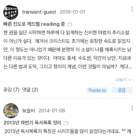
transient-guest
2016-01-01
메뉴
빠른 진도로 캐드펠 reading 중
한 권을 일단 시작하면 하루에 다 읽게하는 신비한 마법의 추리소설
이 아닌가 싶다. 애거서 크리스티도 초기에는 굉장한 속도로 읽었지
만, 이 정도는 아니었기 때문에 분명히 이 소설이 나를 매혹시키는 남
다른 이유가 있는 것이다. 아마도 중세, 수도원, 약간의 낭만, 지금과
는 다른 법과 도덕, 그리고 정의의 개념, 이런 것들이 아닐까? 게다가
주인공인 캐드팰 (이건 사실 캐드파엘이라고, 파와 엘을 좀 빠르게 읽
더보기
으면서 넘어가지만, 그렇게 번역되어야 맞다고 생각한다만) 수사는
공감 (
7
)
댓글 (2)
무엇인가 신비스러운 구석이 넘치는 장년의 수도사인데, 딱 그 나이
또래의 숀 코너리+brain을 연상시킨다. 정말이지 일단 앉아서 책을
펴고 나면, 계속 그 생각만 나는 것이다. 단순하지만 깊은 추리와 허
보슬비
2014-01-08
메뉴
를 찌르는 결말 덕분에 이 시리즈를 계속 달리고 있다. 같은 정성이었
2013년 하반기 독서목록 정리
으면 2016년이 오기 전에 애거서 크리스티 전집을 완주했을 것인데.
2013년 독서목록의 특징은 시리즈들을 많이 읽었다는거네요. ^^ 캐
죽을때까지 편하게 수도원에서 머무는 것을 조건으로 전재산을 기부