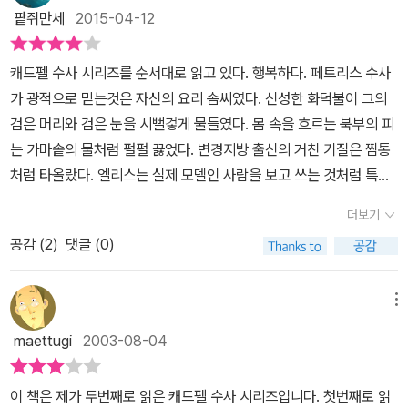
튼 그런게 섞여서 흥미진진하다. 나중에 밝혀지는 범인의 정체가 조
선하지만 순간의 실수로 저지르는 살인자가 있다. 전자의 경우는 논
팥쥐만세
2015-04-12
금은 의외이긴 하지만, 그래도 재미있었다. 그리고 원장이 재임용건
할 가치도 없지만 후자의 경우 우린 그에게 어떠한 벌을 내려야 할까.
때문에 수도원을 떠나자 부원장과 그의 오른팔쯤되는 제롬 수사가 차
수도사 캐드펠은 이 점에 확고하다. 법에 의해 어떤 처벌을 받기보다
캐드펠 수사 시리즈를 순서대로 읽고 있다. 행복하다. 페트리스 수사
기 원장이 될 것을 스스로 확신하고 있다가 수도원으로 돌아온 원장
는 그가 저지른 죄를 어떤 형태로든 참회하고 속죄하도록 하고 있다.
가 광적으로 믿는것은 자신의 요리 솜씨였다. 신성한 화덕불이 그의
이 데려온 새로운 원장을 소개할 때의 모습이란... 자칫하면 무겁게 끝
물론 법률에 의한 처벌도 중요하다. 하지만 그것이 전부는 아니라는
검은 머리와 검은 눈을 시뻘겋게 물들였다. 몸 속을 흐르는 북부의 피
날 수 있었던 내용이었는데, 부원장의 울그락 불그락하는 모습이 나
생각이 든다. 사람이 어떠한 죄를 지었을 때 그것을 진정으로 뉘우치
는 가마솥의 물처럼 펄펄 끓었다. 변경지방 출신의 거친 기질은 찜통
타날 때 어찌나 통쾌하던지! 새로운 원장은 어떤 사람일지 궁금해진
고 속죄하는 것만큼 중요한 벌은 없을 것이다.그런 이유로 결말은 뜻
처럼 타올랐다. 엘리스는 실제 모델인 사람을 보고 쓰는 것처럼 특징
다. 다음 시리즈를 기대해봐야겠다. 그래도 원래 원장이었던 해리버
밖의 한없는 이해와 용서, 참회와 새로운 시작이었다. 이것보다 더 좋
을 잘 잡아내서 감각적으로 묘사한다. 그녀에게 보이는 페트리스 수
트 원장이 왠지 정이 많은 사람같아서 좋긴 했는데...어쨋든, 뭐 해리
더보기
은 결말을 내릴 수는 없을 것이라는 생각이다.지금부터 천년전의 사
사를 나에게 보여주는 것 같쟎아. 그중에서도 입체적으로 매력적인
버트도 평수사로써 수도원에 머무는 거니까... 아쉬운 마음은 여기까
회에도 있었던 이런 너그러움이 더 낫다고 생각되는 지금에는 흔적도
공감 (
2
)
댓글 (0)
캐릭터야 물론 캐트펠 수사이고 이번에는 그의 첫사랑 여인이 등장한
지.
없이 사라졌다는 것이 안타깝다. 지금의 사회에 필요한 것은 타인에
다. 이미 할머니가 되어. 아!시리즈를 거듭할 수록 캐드펠의 과거를 알
대한 작은 연민과 적당한 배려일텐데.추리소설로서의 박진감 넘치는
아가는 재미가 쏠쏠하다. 지옥같은 십자군전쟁에서 돌아와 수도자가
메뉴
장면이나 손에 땀을 쥐게 하는 치밀한 머리싸움이 없는 것이 단점이
된 사내. 너무 극적인 변화 아닌가. 전쟁터에서 살아남았다는 것은 누
maettugi
2003-08-04
기는 하지만 12세기의 중세 영국의 사회상과 작가의 생각을 알 수 있
군가를 반드시 죽였다는 것이다. 그것도 아주 오랜시간동안. 지혜롭
는 좋은 작품이다.
고, 유연하고, 머리회전이 빠르고, 품이 넓은 캐드펠의 품성들은 전쟁
이 책은 제가 두번째로 읽은 캐드펠 수사 시리즈입니다. 첫번째로 읽
과 안어울리지만 그러나 또한 어울리기도 한다. 수도자이면서도 답답