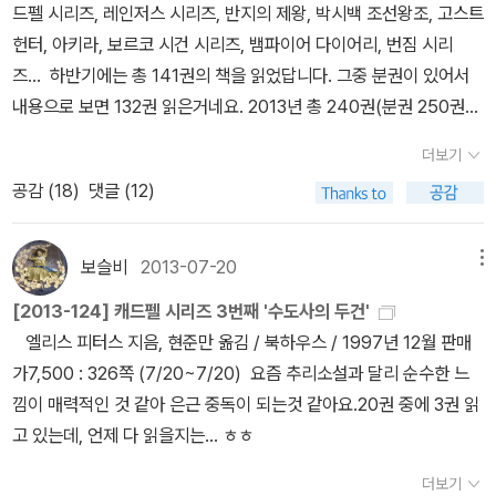
드펠 시리즈, 레인저스 시리즈, 반지의 제왕, 박시백 조선왕조, 고스트
한 사람이 하필이면 캐드팰 수사가 만든 파스(?) 같은 약 - 오직 피부
헌터, 아키라, 보르코 시건 시리즈, 뱀파이어 다이어리, 번짐 시리
에 바르고 마사지하는 용도의 - 이 들어간 음식 - 이건 또 부수도원장
즈... 하반기에는 총 141권의 책을 읽었답니다. 그중 분권이 있어서
의 특식을 나워준 - 을 먹고 죽는다. 모티브가 분명한 사람이 있고,
내용으로 보면 132권 읽은거네요. 2013년 총 240권(분권 250권)
용의자로 지목되는데, 무죄추정원칙보다는 일단 잡아놓고 심문하고
을 읽은 셈입니다. 상반기 영어(책 41권/오디오 36권) / 하반기 영어
고문하여 자백을 받아내던 시절이라서, 캐드팰 수사는 간단하 추리
더보기
(책 44권/오디오 37권) 판타지 (+ 오디오북) 오디오북과 함
끝에 일단 용의자를 피신시키고 나름대로의 추리에 들어간다. 살해
공감 (
18
)
댓글 (12)
께 들으면서, 조금 걱정했는데 영화를 많이 봐서인지 나레이터분이
된 사람이 죽으면 이득을 보는 party가 셋, 이들 중 쉽게 용의선상에
너무 연기를 잘해서 그때 장면과 겹쳐지면서 조금 걱정되는 마음 정
서 제외되는 party가 둘이라서 나조차도 꽤 쉽게 범인을 찾아낼 수
리하고 읽기 시작했습니다. 사실, 영화를 너무 많이 봐서인지 책을 정
보슬비
2013-07-20
메뉴
있었지만, 이 책의 반전은 그것이 아닌, 캐드팰 수사가 나름대로 행사
말 이해는지, 이해한다고 착각하는지 잘 모르겠어요. ㅋㅋ 모르는 단
한 정의에 있다. 지금은 그렇지 않겠지만, 이 시대의 수도원은 농지
[2013-124] 캐드펠 시리즈 3번째 '수도사의 두건'
어가 많아도 그냥 찾지 않고 읽는 베짱... ㅎㅎ 한달 이상 걸려 완독
와 목초지, 그리고 강이 딸린 장원을 소유하고 여기에 생기는 모든 수
엘리스 피터스 지음, 현준만 옮김 / 북하우스 / 1997년 12월 판매
한 책. ^^재미있었는데, 은근 저에게 좀 어려웠던것 같아요. 재미없었
입과 함께, 주기적으로 서는 장터에도 이런 저런 삥(?)을 뜯었던 것
가7,500 : 326쪽 (7/20~7/20) 요즘 추리소설과 달리 순수한 느
으면 중간에 포기했을텐데...ㅎㅎ팀버튼이 영화로 만들면 재미있을것
같다. 물건을 하역하면서, 선적하면서, 장터를 사용하면서, 등등의 명
낌이 매력적인 것 같아 은근 중독이 되는것 같아요.20권 중에 3권 읽
같아요. 작가가 '코넬리아 푼케'라서 듣는책. 어린이용 '고스트 버
목인데, 이를 둘러싼 마을과의 갈등에 복잡한 왕국의 정치적인 상황
고 있는데, 언제 다 읽을지는... ㅎㅎ
스트' 이 책도 '매직샵'이라는 제목으로 시리즈가 있어요.재미는 있
에 따른 상인/세작들의 암약, 그리고 이것을 오로지 사적인 이득을 위
었지만, 이제 어느정도 챕터북에서 손을 떼어가기 시작한지라 책 정
더보기
해 이용하려는 사람의 음모속에서 두 명이 연달아 살해된다. 이번에