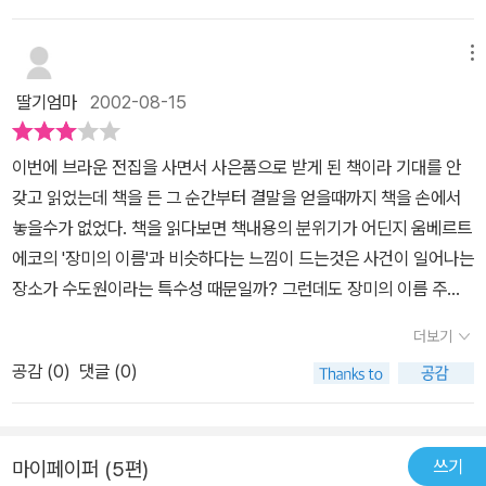
세히는 얼른 생각이 나지 않는군... 이 책에서도 바곳이 살인의 도구로
등장하고 있다.캐드펠 수사의 옛 연인(들 중의 하나.^^)과 그녀의 복
메뉴
잡한 가족사가 이야기의 중심구도를 이루고 있는데, 그녀와 캐드펠
딸기엄마
2002-08-15
수사와의 로맨스는 기대하지 말 것. (^-^ 둘의 로맨스가 나왔으면 매
우 화났을 것 같다.) 귀여운 청년 마크의 신뢰도 서서히 상승 중. 활달
이번에 브라운 전집을 사면서 사은품으로 받게 된 책이라 기대를 안
하고 밝은 두 소년 에드윈과 에드위의 우정(가족애...?)도 가슴 따뜻&
갖고 읽었는데 책을 든 그 순간부터 결말을 얻을때까지 책을 손에서
뿌듯하다.주목할 만한 일은, 이 '수도사의 두건'에서 헤드베리 원장이
놓을수가 없었다. 책을 읽다보면 책내용의 분위기가 어딘지 움베르트
물러나고 라덜푸스 원장이 등장한다는 것. 앞으로 라덜푸스 원장의
에코의 '장미의 이름'과 비슷하다는 느낌이 드는것은 사건이 일어나는
인품은 두고 볼 일이나, 끝자락의 소개로 봐서는 로버트 부원장을 잘
장소가 수도원이라는 특수성 때문일까? 그런데도 장미의 이름 주인
눌러줄 것 같다. 거침없는 전개를 따라 달려가 보면, 캐드펠 수사만의
공인 윌리암 수사보다 캐드펠 수사에게서 더 인간적인 냄새가 풍긴
온당합당한 결말이 기다리고 있다. 재밌다. ^0^
더보기
다. 내 개인적인 생각에는 무조건적인 추리소설이라고 부르기보다 드
공감 (
0
)
댓글 (0)
라마적인 추리소설이라고 부르는것이 더 좋을듯하다. 추리소설이기
에 줄거리를 얘기한다면 읽으려고하는 사람에게 예의가 아닌것같아
말은 못하겠지만 여러분도 캐드펠 수사를 만나는 그 순간에 그의 펜
쓰기
마이페이퍼 (5편)
이되리라 믿어 의심치 않는다.