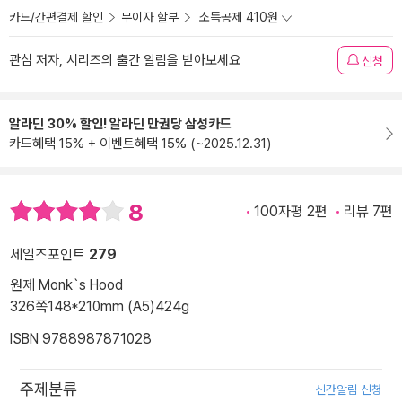
카드/간편결제 할인
무이자 할부
소득공제 410원
관심 저자, 시리즈의 출간 알림을 받아보세요
신청
알라딘 30% 할인! 알라딘 만권당 삼성카드
카드혜택 15% + 이벤트혜택 15% (~2025.12.31)
8
100자평 2편
리뷰 7편
세일즈포인트
279
원제 Monk`s Hood
326쪽
148*210mm (A5)
424g
ISBN 9788987871028
주제분류
신간알림 신청