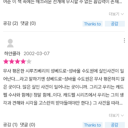
어준 이 책 속에는 매끄러운 전개에 무시할 수 없는 흡입력이 존재하
싶습니다.그래도 캐드펠수사라는 보기 드물게 매력적이고 흥미로운
고 있었으니 말이다.제목 그대로 수도사의 두건이라는 별명을 지닌...
탐정을 만나는 재미는 특출납니다. 웬지 역사소설로서의 부분에 치중
더보기
바곳이라는 풀로 만들어진 약. 그것은 캐드펠수사님이 제조한 것이
하는 면이 강해서 장편에서는 캐드펠수사의 활약이 조금은 미진한것
공감 (
2
)
댓글 (0)
고, 그에 의해 일어나는 독살과 여러가지 사건들은... 어쩌면 뻔한듯
이 아닌가 하는 생각도 듭니다. 캐드펠 수사의 단편집을 읽고 싶네요.
하면서도 그 무시할 수 없는 흡입력의 기초가 되어 든든히 버티고 서
서 차츰차츰 캐드펠 수사의 영향력을 퍼트리고 있다. 수사답게도 보
메뉴
다 더 인간적인 모습으로 다가와 사건을 풀어나간 그의 지혜... 이 외
하얀콜라
2002-03-07
의 다음 시리즈물을 보고싶어하기에 충분한 것 아닌가....한다.
무사 평온한 시루즈베리의 성베드로-성바울 수도원에 살인사건이 일
어난다....라고 말하기엔 성베드로-성바울 수도원은 무사 평온하지 않
은 곳이다. 많은 살인 사건이 일어나는 곳이니까. 그리고 우리는 캐드
펠 수사와 함께(! 정말 함께..이다. 캐드펠 시리즈에서 우리는 그의 생
각과 견해와 시각을 고스란히 받아들여야만 한다.) 그 사건을 따라가
게 된다.바곳은 그 뿌리가 관절염, 신경통, 진통, 종기 등의 약재로 쓰
더보기
이는 한편, 섭취 시 강한 식중독 증상을 유발하기도 하는 식물이라고
공감 (
1
)
댓글 (0)
한다. 바곳이 등장했던 소설은 적지 않았던 것으로 기억되는데 흠. 상