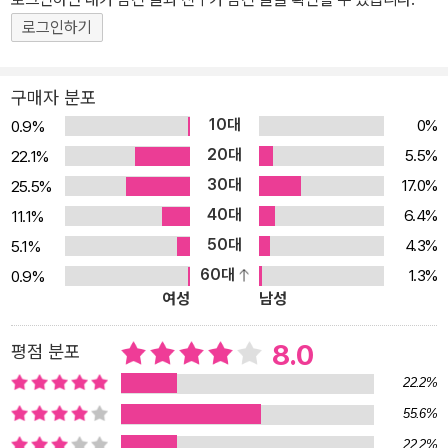
향 슈롭셔에서 여든두 해의 생을 마쳤다.
로그인하기
구매자 분포
10대
0%
0.9%
20대
5.5%
22.1%
30대
17.0%
25.5%
40대
6.4%
11.1%
50대
4.3%
5.1%
60대
1.3%
0.9%
여성
남성
8.0
평점 분포
22.2%
55.6%
22.2%