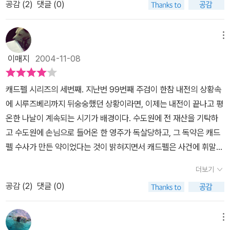
공감 (
2
)
댓글 (0)
시선이 나를 사로잡았다.수도원 최고의 약초 재배자이자 약물 제조자
인 캐드펠 수사가 만든 독약에 의해 영주가 살해당하다니. 그것도 전
재산을 수도원에 기부하려던 영주가 아닌가. 그러니 응당 캐드펠 수
메뉴
사가 조사를 할 수 밖에 없는 일이지만 과거와 얽혀 있으니 그도 참 이
이매지
2004-11-08
래저래 난감하게 된다. 이때 휴 버링가라도 있었다면 좋았을텐데 그
는 없고 대신 온화한 성품의 마크 수사가 등장한다. 이 마크 수사도 참
캐드펠 시리즈의 세번째. 지난번 99번째 주검이 한참 내전의 상황속
좋은 따뜻한 마음의 소유자다.12세기 영국에서 아무런 재산 없이 살
에 시루즈베리까지 뒤숭숭했던 상황이라면, 이제는 내전이 끝나고 평
아간다는 것은 어떤 의미일까. 농노로, 자유민으로 산다는 것은. 중세
온한 나날이 계속되는 시기가 배경이다. 수도원에 전 재산을 기탁하
영국에서 신분과 함께 중요한 것은 재산이다. 토지나 장원 등 물질적
고 수도원에 손님으로 들어온 한 영주가 독살당하고, 그 독약은 캐드
인 것이다. 그것은 특히 남자가 살아가는 힘이 된다. 그것 없이는 노예
펠 수사가 만든 약이었다는 것이 밝혀지면서 캐드펠은 사건에 휘말린
와 마찬가지다. 누구도 노예의 신분을 좋아하지도 감수하지도 않는
다. 게다가 그 죽은 영주의 미망인은 40년전 캐드펠과 장래를 약속했
다.그 시대를 산 많은 억울한 사람들이 있다. 그들 모두가 살인을 저지
더보기
던 사이였으니...(그렇다고 옛 시절의 로맨스가 다시 살아나지는 않지
르거나 범죄를 저지르는 것은 아니다. 하지만 사회가, 제도가 일어나
공감 (
2
)
댓글 (0)
만...그저 옛 추억을 공유할 뿐.) 죽은 영주의 복잡한 가족사와 이
지 않아도 되는 사건을 조장하고 거기에 휘말리게 되는 사람은 분명
해관계가 뒤섞여 있고, 친척이지만 너무 닮은 에드윈과 에드위(이름
히 있다.작품은 그런 부당하고 모순된 점을 이야기하고있다. 독자가
까지 비슷할껀 머냐)의 우정이라고 해야될지 형제애라고 해야할지 여
메뉴
공감하기 쉽게 말이다.살인자는 두 종류가 있다. 악한 살인자가 있고