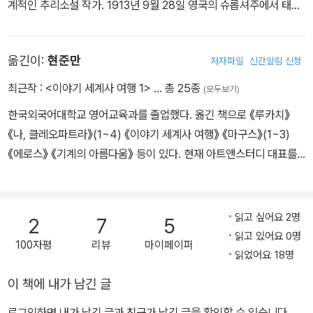
계적인 추리소설 작가. 1913년 9월 28일 영국의 슈롭셔주에서 태어
났다. 고등학교 졸업 후 덜리 지역 약국에서 조수로 일했으며, 제2차
영국 추리작가 협회 제정 '실버대거상' 수상작으로 움베르토 에코에게
세계대전 중에는 해군으로 참전하기도 했다. 그녀가 쌓은 이러한 다
많은 영향을 준 것으로 알려진 '캐드펠 시리즈' 중 한 권이다. 이 시리
옮긴이:
현준만
저자파일
신간알림 신청
양한 경험과 이력은 소설 속에 고스란히 녹아 있다. 1939년 첫 소설
즈의 주인공은 1095년부터 교황 우르바누스 2세의 호소로 시작된
『네로의 친구 호르텐시우스』를 발표하면서 작품 활동을 시작하였으
십자군 원정에 참여한 적이 있는 베네딕트회의 수도승 캐드펠이다.
최근작 :
<이야기 세계사 여행 1>
… 총 25종
(모두보기)
며, 1963년 『죽음과 즐거운 여자』로 미국 추리작가협회에서 수여하
원정에서 돌아와 약초를 가꾸며 여생을 보내려 영국 미들랜드 지방
한국외국어대학교 영어교육과를 졸업했다. 옮긴 책으로 《루카치》
는 에드거 앨런 포 상을 받았다. 1970년에는 ‘현대문학에 지대한 공
시루즈베리 수도원으로 들어간 캐드펠의 주변에 살인사건이 끊이지
《나, 클레오파트라》(1~4) 《이야기 세계사 여행》 《마구스》(1~3)
헌을 했다’는 치사와 함께 ‘마크 트웨인의 딸’이라는 호칭을 얻었으며,
않는다. 에드거 앨런 포상을 받은 작가의 추리소설.
《에로스》 《기계의 아름다움》 등이 있다. 현재 아트앤스터디 대표를
1977년 『유골에 대한 기이한 취향』을 발표하며 시작된 캐드펠 수사
맡고 있다.
시리즈로 큰 사랑을 받았다. 1981년에는 캐드펠 수사 시리즈(The C
hronicles of Brother Cadfael)의 한 권인 『수도사의 두건』으로 영
읽고 싶어요 2명
국 추리작가협회에서 주는 실버 대거 상을 받았다. 영국 문학에 기여
2
7
5
읽고 있어요 0명
한 공로로 엘리자베스 2세 여왕으로부터 훈장(Order of the British
100자평
리뷰
마이페이퍼
읽었어요 18명
Empire)을 수여받았다. 캐드펠 수사 시리즈는 문학적 성취와 함께
역사와 인간에 대한 깊은 애정과 이해를 드러내 전 세계인의 사랑을
이 책에 내가 남긴 글
받는 고전으로 손꼽힌다. 1995년 10월, 생전에 지극히 사랑했던 고
로그인하면 내가 남긴 글과 친구가 남긴 글을 확인할 수 있습니다.