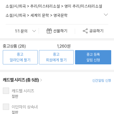
소설/시/희곡
>
추리/미스터리소설
>
영미 추리/미스터리소설
소설/시/희곡
>
세계의 문학
>
영국문학
선물하기
공유하기
중고상품 (28)
1,260원
중고
중고
중고 등록
알라딘에 팔기
회원에게 팔기
알림 신청
캐드펠 시리즈 (총 5권)
신간알림 신청
캐드펠 시리즈
절판
이단자의 상속녀
절판