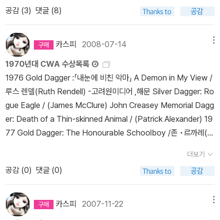
리 차원에서 읽었기에 도서관에서 시리즈를 구입하지 않는 이상 제가
공감 (
3
)
댓글 (8)
도 의혹을 살 수 있는 사람이 있고, 이자의 결백을 찾아가는 과정에서
구입해서 읽을것 같지는 않아요. ^^;; SF소설/ 공상과학 로저 젤라
또 하나의 사람, 정확하게는 '칼'이 살해된다. 살짝 모호한 부분이 있
즈니의 책. 판타지로 분류해야하나 SF소설로 분류해야하나 고민하
었기 때문에 '칼'이 살해될때까지는 범은을 유추해내기 어려웠던 작품
카스피
2008-07-14
메뉴
다가 SF쪽으로 좀더.1편보다 2편이 더 좋았답니다. 존 스칼지의 S
이다. 책 표지에 보면 순서와 상관없이 읽어도 좋다고 소개하지만, 정
F소설은 언제나 믿고 읽습니다.'휴먼 디비전'은 '노인의 전쟁' 3부작
1970년대 CWA 수상목록 ②
치적인 배경이나 상황을 장치로 사용하기 때문에 순서를 그렇게 무시
그후의 이야기로 워낙 우주관이 방대하다보니 이 시리즈 계속 계속
1976 Gold Dagger :「내눈에 비친 악마」 A Demon in My View /
하면 좋지 않다고 본다. 정민 교수가 쓴 '책벌레와 메모광'도 즐겁게
나오면 좋겠어요. 존 스칼지의 책들도 원서로 언젠가 다시 읽어보고
루스 렌델(Ruth Rendell) -고려원미디어 ,해문 Silver Dagger: Ro
읽었는데, 조금 생각해보고 글을 남길 예정이다. 여기에 '스토너'는
싶은 책들이예요. 존 스칼지의 우주관과 살짝 비교하게 되지만, 이
gue Eagle / (James McClure) John Creasey Memorial Dagg
아직도 글을 쓰기 힘들고, '마션'은...써야하는데, 역시 미루고 있다.
시리즈는 또 다른 클래식한 느낌이 있어 좋아요. 2014년에는 이 시
er: Death of a Thin-skinned Animal / (Patrick Alexander) 19
그래도 읽지 않고 미루는 것보다는 후기가 밀리는 편이 훨씬 낫다. 1
리즈의 나머지들을 하나씩 읽어줄거랍니다. 묘하게 공포스러운 책
77 Gold Dagger: The Honourable Schoolboy /존 •르까레(J
2/31/2015. 이번 해도 끝.
이예요.이 책도 시리즈로 4권이 나왔던데, 계속 번역되어서 만났으면
ohn le Carré) Silver Dagger: Laidlaw/ (William McIlvanney)
더보기
좋겠습니다. 추리/미스터리/액션/스릴러/공포 캐드펠 시리즈 상
John Creasey Memorial Dagger :The Judas Pair / (Jonatha
공감 (
0
)
댓글 (0)
반기에 한권 읽기 시작하면서 쭉쭉쭉 쭉쭉쭉~2014년에도 쭉쭉쭉 쭉
n Gash) 1978 Gold Dagger: The Chelsea Murder / (Lionel D
쭉쭉~ (+오디오북) 레인저스 시리즈 드디어 10권 읽었
avidson) Silver Dagger 「마담 탓소가 기다리다지쳐(밀랍인형)」
다. 아... 이 책 1권을 구입하면서 이렇게 긴 시리즈가 될거라 생각 못
Waxwork /피터 러브제이(Peter Lovesey) -남도 ,뉴라이프 스타
카스피
2007-11-22
메뉴
했지요.은근 제가 구입한 원서들이 시리즈들이 많아요... 시리즈일거
일(절판)John Creasey Memorial Dagger :「도망치는 집오리-페