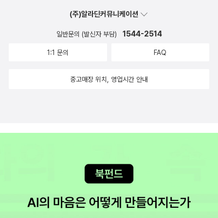
를 잘 알면 좀더 쉽게 읽혀질수 있겠지만 영국 중세를 철저히 고증한
읽고 들으니 또 다시 새롭네요. 여러번 읽어도 여전히 재미있는 책이
(주)알라딘커뮤니케이션
덕분에 부수적으로 그시대 사람들의 생각고 삶은 알수 있게 해주는
예요. 이러니 내가 스티븐킹을 사랑할수밖에 없어요. 2013년에 스티
작품이라 할수 있다.캐드펠 시리는 휴가나 방학때 느긋한 마음으로
븐킹의 책을 '듀마키'와 '11/22/63'과 함께 5편의 책을 읽었네요.201
1544-2514
일반문의 (발신자 부담)
쉬엄쉬엄 느긋하게 여유있는 마음으로 읽어가는 것이 좋은 책이라고
4년에도 스티븐킹의 또다른 책들이 즐겁게 기다리고 있어서 좋아요.
1:1 문의
FAQ
여겨진다. 성녀의 유골 엘리스 피터스 99번재 주검 엘리스 피터스 수
^^ 샬레인 해리스 때문에 읽은 책이예요. 코지 미스터리라고 해야할
도사의 두건 엘리스 피터스 성베드로의 축일장 엘리스 피터스 죽음의
까..이 시리즈가 다른 시리즈들처럼 번역될지 의문이지만, 재미있게
중고매장 위치, 영업시간 안내
혼례 엘리스 피터스 얼음속의 처녀 엘리스 피터스 성소의 참새 엘리
읽었어요. 댄 브라운은 '다빈치 코드'가 가장 갑인듯. 굉장히 힘들
스 피터스 귀신들린 아이 엘리스 피터스 죽은자의 몸값 엘리스 피터
었던 책. 다 읽고 나서 마치 극기 훈련갔다온 느낌이 들었던 책이었어
스 고행의 순례자 엘리스 피터스 반지의 비밀 엘리스 피터스 어둠속
요.제 정신을 갈갈이 찢어놓은 책이긴합니다. 공포 단편집. 마음에
의 갈가마귀 엘리스 피터스 장미나무 아래의 죽음 엘리스 피터스 에
드는 이야기도 있고, 시시했던것도 있지만...다른 책들도 읽어보고 싶
이튼숲의 은둔자 엘리스 피터스 할루윈 수사의 고백 엘리스 피터스
긴했어요. 대런 섄의 좀비.독특한 스타일의 좀비 이야기라 마음에 들
이단자의 상속녀 엘리스 피터스 욕망의 땅 엘리스 피터스 반란의 여
어요.원래 대런 섄의 대표작이 있긴한데, 좀비를 읽고 보니 빨리 그 대
름 엘리스 피터스 성스러운 도둑 엘리스 피터스 캐드펠수사의 참회
표작과 만나야겠다는 생각이 들었습니다. 살인자와 알츠하이머...은
엘리스 피터스 by caspi
근 반전을 기다렸다면 실망스러울지도... 오랜만에 일본소설을 읽었
네요. 이상하게 일본 소설을 읽을때면 초반에 읽을때 너무 힘든데 후
반에 감동하며 책을 덮는 경우가 많아, 재미있는것을 알면서도 쉽게