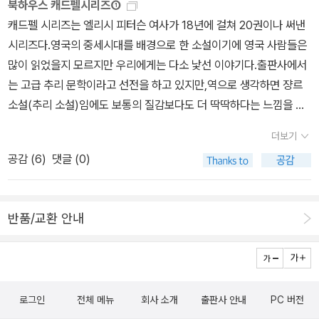
북하우스 캐드펠시리즈①
라 예상은 않하고 표지가 이뻐서 구매했다가.... -.-;; 여기까지.. 일반
어게임」 A Running Duck 폴라•고슬링(Paula Gosling) -서지원 1
캐드펠 시리즈는 엘리시 피터슨 여사가 18년에 걸쳐 20권이나 써낸
적으로 10권이 완결일거란 생각이 들어 읽기 시작했는데, 12권이 출
979 Gold Dagger :「잘 쓰는 오른팔」 Whip Hand /딕 프랜시스(Di
시리즈다.영국의 중세시대를 배경으로 한 소설이기에 영국 사람들은
간되었어요. -.-;;각권마다 재미있게 읽긴했는데, 이상하게 시리즈의
ck Francis) -동서dmb Silver Dagger: 「사망자들의 예배」 Servic
많이 읽었을지 모르지만 우리에게는 다소 낯선 이야기다.출판사에서
연관성과 흡입력이 떨어져서 계속 다음 이야기가 궁금해지고 그렇지
e of All the Dead /콜린 덱스터(Colin Dexter) John Creasey
는 고급 추리 문학이라고 선전을 하고 있지만,역으로 생각하면 쟝르
는 않은것 같아요. 아마도 제가 좋아하는 판타지에 살짝 벗어난다는
Memorial Dagger: 「영광의 토요일」 Saturday of Glory / (Davi
소설(추리 소설)임에도 보통의 질감보다도 더 딱딱하다는 느낌을 주
점도 저의 흥미를 떨어뜨린것 같아요.^^그래서 제가 구입한 10권까
d Serafin) 1980 Gold Dagger: The Murder of the Maharaja
고 있어 쉽게 읽혀지지 않을 것 같다는 느낌을 주고 있는데 하물며 2
지만 읽고 끝내기로 했답니다. (+ 오디오북) 스티븐킹의 4편의 중
h/ H•R•F•키팅(H. R. F. Keating) Silver Dagger :「수도사의 두
더보기
0권이라니….같은 중세를 배경으로 한 작품인 장미의 이름처럼 인구
단편이 수록된 책. 나레이터가 남,여 두분으로 나눠져서 독특하다 생
건」 Monk's Hood /앨리스 피터즈(Ellis Peters) -북하우스 John
공감 (
6
)
댓글 (0)
에 회자된 소설도 아니고 코난 도일의 홈즈나 모리스 르불랑의 뤼팽
각해는데, 듣다보니 주인공이 남자인경우 남자분이 여자인경우 여자
Creasey Memorial Dagger: Dupe / (Liza Cody) by caspi
처럼 우리가 어려서 듣도 자란 친숙한 이름도 아닌 캐드펠 수사를 20
분이 읽어주었네요.스티븐킹의 특유의 심리 공포감을 느꼈던 책입니
권 완간한 북하수의 배짱에 경의로 표하지 않을 수 없다.많이 팔리지
다. 제가 읽은 책은 붉은 표지의 책인데, 영화로 다시 리메이크 되면
반품/교환 안내
않았을 것 같은데 뚝심있게 20권 전부를 번역 출판한 북하우스를 다
서 책 표지가 바뀌어 출간되어 기존의 표지들이 절판되었네요. 이 표
른 출판사들도 본받아야 하지 않을까-하지만 독자들이 안 읽어서 출
지도 좀 섬뜻한것이 영화를 봐야할까... 고민하게 합니다.^^ '캐리'는 1
판사가 망하지 않게 하는 것도 독자들의 책임이다. 캐드펠 시리즈는
974년에 출간된 스티븐 킹의 첫작품이랍니다. 이 책이 40년전의 책
현란한 트릭등은 없는 작품이고 시대가 중세인지라 요 근래에 나오는
이라니 믿기지 않을만큼, 지금 읽어도 재미있어요. 영화로 보고 드
로그인
전체 메뉴
회사 소개
출판사 안내
PC 버전
일본 추리 소설들과는 달리 쉽게 읽혀지지 않은 작품이다.영국 역사
라마로도 보고 책으로도 이미 읽어서 내용을 아는데도, 원서로 다시