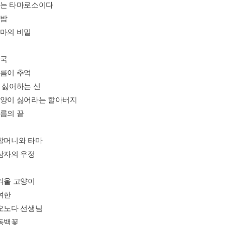
나는 타마로소이다
콩밥
타마의 비밀
수국
여름이 추억
개 싫어하는 신
고양이 싫어라는 할아버지
여름의 끝
 할머니와 타마
 남자의 우정
 겨울 고양이
여한
 오노다 선생님
 동백꽃