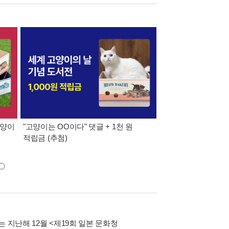
고양이
"고양이는 OO이다" 댓글 + 1천 원
만화 효과 모양 키링 3
적립금 (추첨)
만화 분야 도서 3만원
 지난해 12월 <제19회 일본 문화청