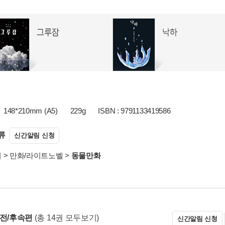
148*210mm (A5)
229g
ISBN : 9791133419586
류
신간알림 신청
서
>
만화/라이트노벨
>
동물만화
 전/후속편
(총 14권 모두보기)
신간알림 신청