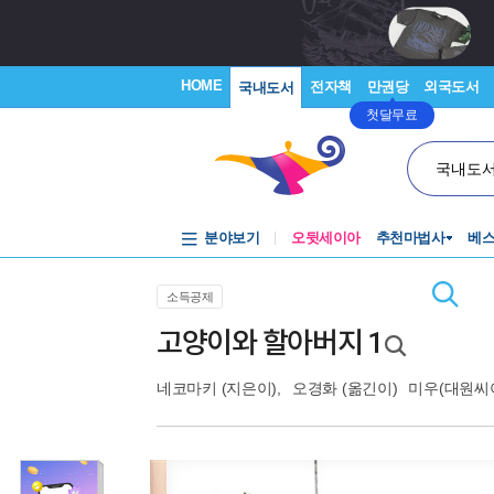
HOME
전자책
만권당
외국도서
국내도서
첫달무료
국내도
분야보기
오뒷세이아
추천마법사
베
소득공제
고양이와 할아버지 1
네코마키
(지은이),
오경화
(옮긴이)
미우(대원씨