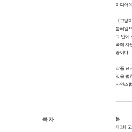
미디어예
《고양이
불러일으
그 안에
속에 자
중이다.
작품 묘
있을 법
자연스럽
목차
봄
제1화 