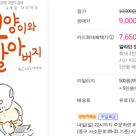
정가
10,000
9,00
판매가
7,65
카드최대혜택가
알라딘 
최대 1만
시) / 
1만원 
마일리지
500원(5
+ 5만원
배송료
유료 (도
양탄자배송
주말특급
내일(일) 22시까지 주문하면 8월
(중구 서소문로 89-31 기준)
지