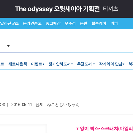
알라딘굿즈
온라인중고
중고매장
우주점
음반
블루레이
커피
서
스트
새로나온책
이벤트
정가인하도서
추천도서
작가와의 만남
북
아이)
2016-05-11
원제 : ねことじいちゃん
고양이 박스·스크래쳐(마일리