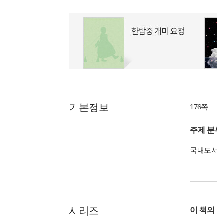
기본정보
176쪽
주제 분
국내도
시리즈
이 책의