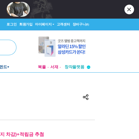
로그인
회원가입
마이페이지
고객센터
장바구니
(0)
투비컨티뉴드
펀드
북플
서재
창작플랫폼
투비컨티뉴드
지 차감)+적립금 추첨