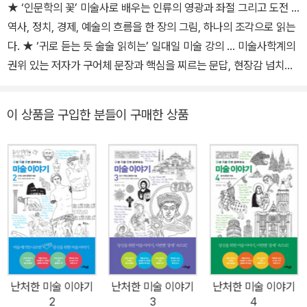
★ ‘인문학의 꽃’ 미술사로 배우는 인류의 영광과 좌절 그리고 도전 …
학 시절, 도서관보다 박물관에서 더 많은 시간을 보내면서 미술관, 박
역사, 정치, 경제, 예술의 흐름을 한 장의 그림, 하나의 조각으로 읽는
물관 가이드를 가장 재미있게 인도하는 학생으로 유명세를 탔다. 다
다. ★ ‘귀로 듣는 듯 술술 읽히는’ 일대일 미술 강의 … 미술사학계의
양한 학문의 경계를 넘나들며 ‘인문학의 꽃’ 미술사를 풀어내 여러 곳
권위 있는 저자가 구어체 문장과 핵심을 찌르는 문답, 현장감 넘치는
에서 강의 요청이 끊이지 않는다. 지은 책으로는 『난생 처음 한번 공
사진과 풍부한 일러스트로 미술의 재미와 감동, 깊이를 모두 전달한
부하는 미술 이야기』 1~8권, 『난생 처음 한번 공부하는 미술 이야기-
다. ★ 미술 이야기의 시작, 원시, 이집트, 그리고 메소포타미아 문명
내셔널 갤러리 특별판』, 『시간이 정지된 박물관 피렌체』, 『상인과 미
이 상품을 구입한 분들이 구매한 상품
과 미술 … 원시 동굴벽화부터 영생불멸의 비밀을 간직한 이집트 미
술』, 『그림값의 비밀』, 『벌거벗은 미술관』이 있고, 번역한 책으로는
술, 최초의 도시를 발명한 메소포타미아 미술까지 고대 인류의 삶을
『신미술사학』, 『조토에서 세잔까지: 서양회화사』, 『그리스 미술』이
통해 미술하는 인간이 어떻게 지구의 지배자가 되었는지 파헤친다.
있다.
미술 얘기만 나오면 난처한 당신을 위한 비밀 과외, 『난생 처음 한번
공부하는 미술 이야기』! 먹고살기도 바쁜 이 때, 왜 미술사까지 읽어
야 할까 최근 우리나라에서도 대형 미술 전시회, 해외 유명 화가의 초
청전이 자주 열리고 관람객들의 반응도 뜨겁다. 국내 미술품 경매에
서 수 억 원이 넘는 가격에 낙찰되는 미술품들이 속속 등장하는 등 미
술에 대한 대중의 관심이 높아지고 있다. 하지만 미술을 제대로 공부
난처한 미술 이야기
난처한 미술 이야기
난처한 미술 이야기
하고 싶어도 어디서부터, 어떻게 접근해야 할지 엄두를 내지 못하는
2
3
4