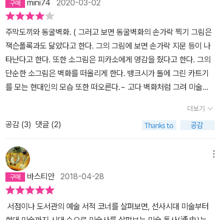
그 문화를 그대로 유지한 거예요. 불변, 불명, 영생이야말로 그들이 추
거의 변함없는 상징 체계라 3,000년의 역사 동안 변함없이 통용되었
mini74
2020-03-02
========================2.시간이 흐르고 문명이
구한 가치였습니다.(...)이집트인이 추구하지도 않았던 변화라는 가치
기 때문에 그 의미를 해석할 줄 아는 것은 이집트 문명에 대해 매우 중
생겨나게 된단다. 학창시절 세계사 시간에 배운 4대 문명이 생각나는
를 잣대로 삼아 그들의 문화를 평가하는 건 좀 불공평한 일이겠죠.- P
요한 일이라고 할 수 있기 때문이다. 전문가가 아니더라도 이런 상징
주막도끼와 동굴벽화. ( 그러고 보면 동굴벽화의 손가락 찍기 그림은
구나. 그 중에 기원전 3천년 경 시작되어 3천년 동안 강대국의 지위를
202피라미드를 지을 때 기중기를 이용해 돌을 들어 올렸다는 사실을
체계에 대해 익숙해져 있다면 직접 유적지를 돌아보거나 박물관을 방
잭슨폴록과도 닮았다고 한다. 그의 그림에 보면 손가락 지문 등이 나
지켰던 이집트. 나일 강을 중심으로 이집트문명이 남긴 유물들은 오
알 수 있어요.(...)이때 많은 노예들이 희생되었을 거라고 생각하는 분
문하였을때 이해의 폭이 달라질 것은 분명하다. 이집트 미술을 다룬
타난다고 한다. 또한 소그림은 피카소에게 영감을 줬다고 한다. 그의
늘날까지 세계적인 명승지로 자랑하고 있단다. 그런데 독특한 것은
들이 계실 텐데, 결론부터 말하자면 오해입니다. 평소에는 농사를 짓
2부 부제가 <그들은 영생을 꿈꿨다>라면 메소포타미아 미술을 다룬
단순한 소그림은 벽화를 떠올리게 한다. 뱅크시가 돌에 그린 카트기
이집트라는 나라가 95퍼센트가 사막이고 5퍼센트만 농지와 거주지
던 일반 백성들이 농한기에 피라미드를 지어싿고 합니다.(...) 피라미
3부에는 <삶은 처절한 투쟁이다>라는 한 문장이 뒤따르고 있다. 사
를 모는 현대인의 모습 또한 떠오른다.~ 고다 벽화처럼 그려 미술관
로 쓸 수 있다고 하는데이렇게 오랫동안 왕국을 유지할 수 있었다니
드 건설은 복지 제도에 가까웠어요. 농사일이 없어 놀고 있는 백성들
후 세계를 믿고 삶과 죽음을 생각했던 이집트가 있었다면 메소포타미
전시실에 몰래 베치했고 아무도 이상한 점을 몰랐다고 헌다 ) 이집트
대단한 것 같구나. 그런 원천이 되는 것이 바로 나일 강이란다. 나일강
더보기
이 일정한 소득을 벌어들일 수 있도록 했던, 고대 이집트식 뉴딜 정책
아 미술은 전쟁, 사냥, 권력을 반영하고 있는 것이 많다. 메소포타미아
의 세세푸우 앙크= 지평선의 호루스그리고 메르=운하, 사랑 ~ 우리
의 땅을 중심으로 동안과 서안으로 나뉘는데, 동안은 사람들이모여
이었던 거죠.- P252피라미드는 이집트어가 아니라 그리스어에서 온
란 그리스어로 '두 강 사이의 땅' 이라는 뜻인데 두 강은 유프라테스강
공감 (
3
)
댓글 (2)
가 스핑크스, 피라미드라 부르는 문화재의 본명 카노푸스 단지를 흉
사는 생명의 땅으로, 서안은 죽음의 땅으로 피라미드 등의 무덤들이
단어입니다. 심지어 특별한 뜻이 있는 단어가 아니라 그냥 삼각형을
과 티그리스강을 말한다. 오늘날 터키, 시리아, 이라크, 이란에 걸친
내낸 현대작가 키키 스미스 ~아시리아의 라마수 ~등 문명의 발생지
있다고 하는구나.이집트 문명은 시대별로 고왕국 시대, 중왕국 시대,
의미하죠. 더 정확하게는 삼각형 모양으로 구운 케이크인 피라미스에
지역이다. 이 곳에서 수메르 문명으로 시작된 메소포타미아 문명은
와 함께 예술과 역사가 같이 공부돼는 좋은 책. 눈호강도 좋았다 ~
신왕국 시대, 후기왕조 시대로 나뉜다고 하는구나. 피라미드는 고왕
메뉴
서 유래한 말이고요.(...)이집트 사람들은 이 거대한 무덤을 피라미드
아시리아, 바빌로니아를 거치면서 전성기를 누리다가 기원전 500년
국 시대의 유물이라고 하는구나. 그러니 피라미드는 정말 오래된 것
바스티안
2018-04-28
라 부르지 않고 ‘메르‘라고 부릅니다. 운하, 사랑, 괭이와 같은 뜻이지
페르시아 제국에 의해 메소포타미아 지역이 정복을 당하고 페르시아
이구나. 그런데 그 피라미드라는것이 누군가는 노동력 착취의 대표적
요.(...)문제는 그리스인이 남긴 이집트에 대한 기록이 중립적이거나
는 알렉산대 대왕에 의해 정복당하는 것으로 막을 내리는데, 페르시
인 예라고 하는데, 그런 것이 아니고 오히려 복지 제도에 가까웠다고
서점이나 도서관의 예술 서적 코너를 살펴보면, 선사시대 미술부터
객관적이지 않다는 겁니다.- P266이집트 사람들의 세계관이 반영
아는 메소포타미아 문명의 결정판이라고 할 수 있다. 미술은 단순히
하는구나. 음.. 새로 알게 된 사실…===================
현대 미술까지 시대 순으로 미술사를 살펴보는 미술 통사(通史)는