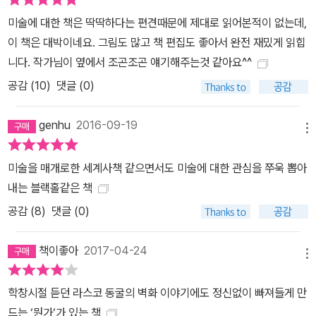
전부터 인류가 숱한 라이벌들 사이에서 살아남기 위해 꼭 필요로 했
미술에 대한 책은 딱딱하다는 편견때문에 제대로 읽어본적이 없는데,
던 핵심기술이었다는 점을 짚는다. 2부 ‘그들은 영생을 꿈꿨다’에서
이 책은 대박이네요. 그림도 많고 책 편집도 좋아서 완전 재밌게 읽힙
는 이집트 미술을 다룬다. 고대 이집트인들은 죽음의 문제에 깊이 몰
니다. 작가님이 옆에서 조곤조곤 얘기해주는것 같아요^^
두했다. 그들은 미라를 만들었고, 외계 문명이 갑자기 지구 위에 착륙
공감 (
10
)
댓글 (0)
했다고 볼 수 있을 정도로 완벽한 장신구들을 만들었고, 지금까지도
불가사의로 남은 거대 무덤 피라미드를 만들었다. 우리는 이집트 미
genhu
2016-09-19
술을 통해 삶과 죽음이라는 영원한 수수께끼에 필사적으로 내놓은 가
메뉴
장 아름답고도 완벽한 답을 볼 수 있다. 3부 ‘삶은 처절한 투쟁이다’에
서는 메소포타미아 미술을 살펴본다. 현대의 이라크와 이란 지역에
미술을 매개로한 세계사책 같으면서도 미술에 대한 관심을 쭈욱 뽑아
자리 잡았던 메소포타미아의 군주들은 강력한 권력을 선전하기 위해
내는 블랙홀같은 책
처절한 영상 광고를 성벽에 새겨놓았다. 그들은 일찍부터 미술이 선
공감 (
8
)
댓글 (0)
전물로서 굉장한 영향력을 지니고 있다는 사실을 깨달았다. 현대 문
명의 기초 단위인 ‘도시’를 건설한 메소포타미아 미술은 모든 미술은
책이좋아
2017-04-24
메뉴
프로파간다, 즉 정치 선전물일 수 있다는 점을 알려준다.
학창시절 듣던 라스코 동굴의 벽화 이야기에도 정신없이 빠져들게 만
드는 ‘뭔가‘가 있는 책