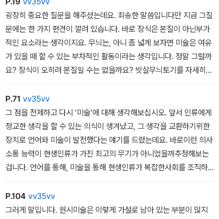
P.19
vv35vv
을 만끽하기 좋은 관광지다. 하지만 5000년 전 이집트인은 매년 반
굉장히 중요한 질문을 해주셨는데요. 죄송한 말씀입니다만 지금 그질
복되는 나일 강의 범람처럼 인간의 삶도 생과 사를 오가며 영원하리
문에는 한 가지 편견이 깔려 있습니다. 바로 장식은 본질이 아닌부가
라 믿었다. 범람이 잦아들면 비옥해지는 토지처럼 사후의 삶도 풍요
적인 요소라는 생각이지요. 무늬는, 아니 좀 넓게 보자면 미술은 여유
로우리라 생각했다.
가 있을 때 할 수 있는 부차적인 활동이라는 생각입니다. 정말 그럴까
- 2부 이집트 미술 프롤로그 중에서
요? 장식이 오히려 본질일 수는 없을까요? 빗살무늬토기를 자세히
살펴보면 적어도 이 토기를 만든 이들에게는 장식이 더본질적인 요소
이집트 미술이 마련해준 생각의 재료는 무엇보다도 죽음입니다. 이집
였다는 생각을 하게 됩니다. ‘그릇을 빚는 것‘보다 ‘무늬로 장식하는
P.71
vv35vv
트인은 죽음이라는 주제에 대해 고민했고 그 고민을 나름의 미학으로
것에 더 많은 정성을 쏟았던 것 같거든요.
그 점을 전제하고 다시 ‘미술‘에 대해 생각해보십시오. 앞서 인류에게
승화시켰습니다. 그렇다면 현대 문명이 만들어내는 ‘죽음의 예술’은
정교한 생각을 할 수 있는 의식이 생겨났고, 그 생각을 교환하기위한
어떤 의미와 고민을 담고 있을까요? 어쩌면 우리는 고대 이집트인이
장치로 언어와 미술이 발전했다는 얘기를 드렸는데요. 바로이런 의사
만들어낸 죽음이라는 거대한 백과사전 안의 새로운 한 페이지를 쓰고
소통 능력이 현생인류가 가진 최고의 무기가 아니었을까추정해보는
있는지도 모르겠습니다.
겁니다. 언어를 통해, 미술을 통해 현생인류가 복잡한사회를 조직하
- 2부 이집트 미술 6장 ‘미술의 영원한 주제, 삶과 죽음’ 중에서
고 타인과 깊이 있는 협력관계를 구축했을 뿐 아니라개인의 생물학적
수명을 뛰어넘어 사회를 지속시키고 지식과 지혜를 쌓아나갈 수 있었
P.104
vv35vv
메소포타미아의 미술은 도시의 미술입니다. 도시를 지배하던 군주들
다고 말입니다.
그러게 말입니다. 원시미술은 이렇게 가설로 남아 있는 부분이 많지
은 백성들에게 깊은 인상을 남기고 주변의 다른 도시들에 위압감을