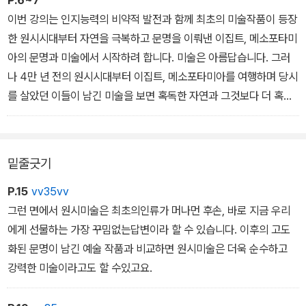
P.6~7
적인 환경과 함께 봐야 합니다. 어떤 곳에 어떤 재료로 그려졌느냐에
이번 강의는 인지능력의 비약적 발전과 함께 최초의 미술작품이 등장
따라 그 이미지가 주는 메시지가 180도 달라지거든요. 어떤 이미지
한 원시시대부터 자연을 극복하고 문명을 이뤄낸 이집트, 메소포타미
가 사진으로 나타날 때, 회화로 나타날 때, 조각으로 나타날 때 각기
아의 문명과 미술에서 시작하려 합니다. 미술은 아름답습니다. 그러
다른 메시지가 있다는 뜻이죠. 캔버스 위에 매끄럽게 그려진 황소와
나 4만 년 전의 원시시대부터 이집트, 메소포타미아를 여행하며 당시
울퉁불퉁한 자연 암반 위에 그려진 황소는 완전히 다른 미술이에요.
를 살았던 이들이 남긴 미술을 보면 혹독한 자연과 그것보다 더 혹독
- 1부 원시미술 2장 ‘그들은 동굴에서 무엇을 했을까’ 중에서
한 인간들 간의 경쟁의 결과물이 바로 미술이라는 것을 알게 됩니다.
동굴벽화를 감상하고 나면 “인류는 2만 년 동안 나아진 게 없다.”라고
밑줄긋기
했던 피카소의 말이 참 와 닿아요. 처음 현지에 가서 동굴벽화를 봤을
때는 한동안 다른 모든 미술 작품이 하찮게 보이기까지 했습니다. 현
P.15
vv35vv
대 화가들과 비교할 수도 없을 만큼 조악한 도구들만 사용해서, 손바
그런 면에서 원시미술은 최초의인류가 머나먼 후손, 바로 지금 우리
닥 찍기나 입으로 불기 같은 초보적인 방법으로 이런 어마어마한 걸
에게 선물하는 가장 꾸밈없는답변이라 할 수 있습니다. 이후의 고도
작을 만들어냈다는 게 믿기지가 않았지요.
화된 문명이 남긴 예술 작품과 비교하면 원시미술은 더욱 순수하고
- 1부 원시미술 2장 ‘그들은 동굴에서 무엇을 했을까’ 중에서
강력한 미술이라고도 할 수있고요.
잔잔하게 흐르는 나일 강은 여유롭게 뱃놀이를 즐기며 이집트의 풍광