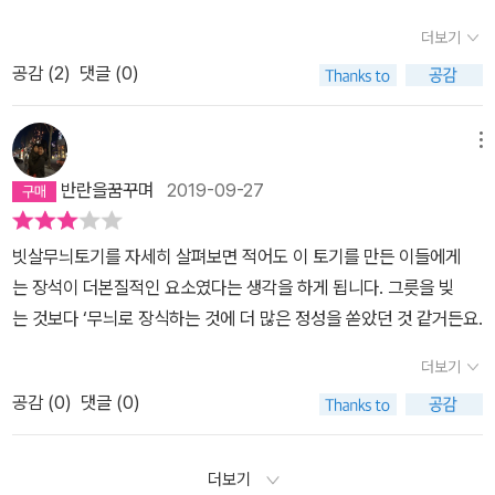
이나 생각을 이해하고, 그것이 오늘날에는 어떻게 미술 작품에 반영
게 되었어.이집트 사람들의 영원함을 나타내는 끝판왕은피라미드란
인간이 태초부터 품어왔던 ‘영혼‘이라고 부를 수 있을지도 모르겠습
직접적으로 이야기하고, 실제로 저자가 가리키는 위치에 시각 자료가
되고 있는지 알아봄으로써 삶의 근본적 문제에 대해 생각해 볼 수 있
더보기
다. 이집트의 왕 파라오의 영생을 기원하면서 만든 무덤인 피라미드…
니다. 수만 년 전 원시인들이 처음 벽화를 그린 이래 문명은 복잡하게
배치되어 있다. 이것은 처음부터 텍스트와 시각자료의 위치를 고려해
는 재료를 마련하는 겁니다.- P354미술이란 그저 보기에 예쁘고 아
공감 (
2
)
댓글 (0)
그런데 이집트 사람들은 “메르”라고부른대… 사실 피라미드는 각뿔
변화했고, 온갖 기술과 제도도 현란하게 우리 눈을 어지럽힙니다. 하
기획과 집필, 편집이 이루어졌다는 것을 보여준다. 또한 작품 도판과
름다운 것들만 의미하지는 않습니다. 중요한 건 사람들이 살아온 방
모양을 나타내는 말이거든. 이집트파라오의 무덤 메르가 피라미드로
지만 그런 지금도 원시미술은 우리 가슴을 뛰게 만듭니다. 왜일까요?
지도, 일러스트, 그래프, 연대표 등 다양한 시각자료들을 적재적소에
식이 미술에 녹아 있고, 이를 통해 그들의 삶을 생생히 그려볼 수 있다
알려진 것은, 그리스 사람들이 피라미드로 불렀기 때문이래. 그리스
우리 마음속 어딘가에 원시미술의 꿈틀거린느 생명력이, 그 생명력을
메뉴
배치해, 독자들은 책의 시각적 흐름을 따라가며 자연스럽게 정보를
는 거예요. 표면적으로야 거칠고 투박해 보여도 메소포타미아 미술에
사람들이 고대 이집트 문화를 얕보고 폄하하려는 의도였다고 하는구
표현하고자 하는 호모 그라피쿠스가 살아 있기 때문일지도 모릅니다.
받아들일 수 있다. 또한 깔끔한 편집과 다채로운 시각 자료들은 독자
는 인류 문명이 성취한 가장 위대한 업적 중 하나인 ‘도시혁명‘의 핵심
반란을꿈꾸며
2019-09-27
나. 피라미스뿐만아니라 스핑크스도 그런 의도로 이름 붙여진 것이라
167-168
들에게 보는 즐거움을 주고, 책을 소장하고 싶다는 욕구를 불러일으
이 담겨 있습니다.- P364많은 사람들은 알렉산더 대왕을 거대 제국
고 하는구나. 스핑크스는 그리스 신화에 나오는 인간여자의 머리에
킨다. 또 하나의 독특한 요소는 한 소단원이 끝날 때마다 나오는 요
을 건설했던 위대한 정복 군주로 기억합니다. 맞는 말이기는 하지만
빗살무늬토기를 자세히 살펴보면 적어도 이 토기를 만든 이들에게
여러 짐승이 합쳐진 악마인데 말이야. 이집트에서는 지평선의 호루스
약정리 ‘난처하 군의 필기 노트’이다. ‘공부하는’이라는 제목에 맞게
조금 과장된 부분도 있습니다. 사실 알렉산더가 꺽은 제국은 페르시
는 장석이 더본질적인 요소였다는 생각을 하게 됩니다. 그릇을 빚
라는 멋진 이름으로 불렀다고하는구나. 그런데 피라미드와 같은 대형
독자들은 한 소단원을 다 읽을 때마다 ‘필기 노트’를 보면서 그 단원에
아 하나뿐이거든요. 페르시아가 먼저 거대 제국을 건설했고 알렉산더
는 것보다 ‘무늬로 장식하는 것에 더 많은 정성을 쏟았던 것 같거든요.
무덤이 이집트에만 있었던 것은 아니고, 다른 나라에도 있었다고 하
서 배운 것들을 머릿속에 정리하게 된다. 이 코너는 학생들의 필기 노
대왕이 그 제국을 삼켰다고 보는 것이 더 정확할 겁니다.- P519미술
는구나. 모양도 비슷한 무덤도 있었대. 우리나라 집안현 고구려 고분
더보기
트처럼 줄이 그어져 있는 공책 형태로 디자인되어 있어, 그냥 미술사
작품이 전해주는 이야기를 읽어내려면 훈련이 필요합니다. 외국어를
군이나 석촌동의 백제 고분군도 미라피드의 모양이라고 하는구나. 그
책을 읽는 것이 아니라 강의를 듣고 필기하면서 공부하는 느낌을 더
이해하려면 그 언어와 문법과 어휘, 발음을 익혀야 하듯 미술이라는
공감 (
0
)
댓글 (0)
리고 대형 무덤이라고 하면 경주 신라 고분군의 많은 능들을 들 수 있
해준다. 프랑스 라스코 동굴의 황소를 그린 벽화. 약 1만 7천 년 전.
시각적 언어를 이해하기 위해서도 배우고 익히는 과정이 필요한 거
겠구나.…이 책에서는 미술 작품들만 이야기하는것이 아니라 역사에
저자는 현생 인류가 다른 인류와 달리 정교한 의사소통을 통해 사회
죠.(...)외국어를 배우면 새로운 세상 하나를 더 읽어낼 수 있게 되듯
같이 이야기해주고 있단다. 아무래도 고대 미술 작품을 이야기하다
더보기
를 지속시키고 지식과 지혜를 축적했기에 생존할 수 있었다고 말한