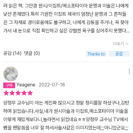
비롯한 메소포타미아 미술품이 아닐까 하는 것이었다. 그게 그것 같
대칭으로 만들었고, 빗살무늬토기는 복잡하게시리빗살무늬를 넣었다
려 읽은 책. 그만큼 원시/이집트/메소포타미아 문명과 미술은 나에게
은, 내가 잘 모르는 분야라서 더 그렇게 느꼈는지 모르지만 들어가서
는 것은 그 옛날 사람들도 미술을 시도했음을 이야기하는 것이라고
낯선 존재였다.특히 기원전 이집트 제국의 엄청난 문명과 그 흔적들
바로 처음 눈에 들어오는 로제타스톤 부터 시작해서 방문객들이 모여
했어. 그렇듯 인류의역사와 미술은 함께 시작했다고 생각하면 되겠구
은 그 자체로 경이로움에도 불구하고, 나에게 감동을 주거나, 꼭 찾아
있는 미라, 이집트에서 끌어다모셔놓은 신전, 무덤벽화, 람세스 2세
나.…그리고 좀더 미술의 시작이라고 하면보통 동굴벽화를 생각할 것
가서 내 눈으로 직접 확인하고 싶은 강렬한 욕구를 심어주지 못했다.
석조상, 파피루스, 이 그림은 2018년 영국박물관에서 구입한 아래 책
같구나. 가장 오래된 동굴벽화는 프랑스 퐁다르크 지역에 있는 쇼베
원시/고대 문명과 미술을 이해하고 감상하려면 아직 많은 공부가 필
(↙ ) 첫 페이지에 수록된 삽화이다.지난 달부터 박물관에서 고대 이
더보기
동굴벽화인데무려 3만2000년 전이라고 하는구나. 가장 오래되었지
요할 듯 하다.양정무 교수의 미술이야기를 통해 미술사에 대한 개괄
집트 문명에 관한 강좌를 신청하여 듣고 있는데 이 강의를 원활하게
만, 비교적 최근인1994년에 발견되었대. 그래서 쇼베 동굴벽화보다
공감 (
14
)
댓글 (0)
적인 흐름을 이해할 수 있었다.개인적으로 그의 다음 저작이 기대된
듣기 위한 목적도 있고, 언젠가 이집트, 메소포타미아 문명에 대한 공
프랑스 도르도뉴의 라스코 동굴벽화와 스페인칸다브리아의 알타미라
다.
부를 따로 해야겠다는 수년 전 생각을 이참에 개시하는데 양정무 교
동굴벽화가 더 유명한 것 같구나. 이 두 동굴벽화의 이름은 아빠에게
메뉴
수의 미술이야기 1권만한 책이 없었다.이 책은 -1. 원시미술-2. 이집
도 익숙하거든…특히 알타미라 동굴벽화는 피카소가 영향을많이 받
트 미술-3 메소포타미아 미술이렇게 3부로 이루어져 있다. 원시시대
Yeagene
2022-07-18
았다고 하는구나. 알타미라 동굴벽화의 황소 그림과 피카소의 황소
미술품이라고 하는 것들은 사실 미술품이라기 보다 생활용품, 그들의
그림을 보고 있노라면, 인간은 그 옛날에 비해 변한 것이 없다는 말이
생활을 짐작하게 해주는 유물들인데, 이런 구분을 다시 생각하게 해
양정무 교수님이 아는 게진짜 많으시고 정말 정리를잘 하셨구나,감탄
맞는 것 같더구나. 그렇다면 왜 동굴벽화를 그렸을까? 지은이는 가설
주는 언급이 나온다. 미술품과 생활용품을 굳이 구분하기가 모호한
하며 읽었습니다.사실,내가 원시미술과 이집트,메소포타미아 미술을
을 들어 설명을 해주었는데, 첫째는 사냥을 많이 해달라고하는 하나
경우가 많다는 것이다. 예를 들어 빗살무늬토기의 그 무늬를 꼭 어떤
이렇게 재밌게보다니,놀라면서 읽었네요ㅎㅎ양정무 교수님 TV에서
의 의식일 수도 있다고 했고, 둘째는 당시 그들이 살고 있는 세계관을
기능을 위해 새겨넣었겠느냐 하는 것이다. 오히려 그것을 만든 원시
뵀을 땐말씀을 너무 잘 하셔서술사같은 이미지였는데;;;아니었군요;;;
표현한 것일 있다고 했어. 그리고 동굴벽화를 그린 그 시대의 화가는