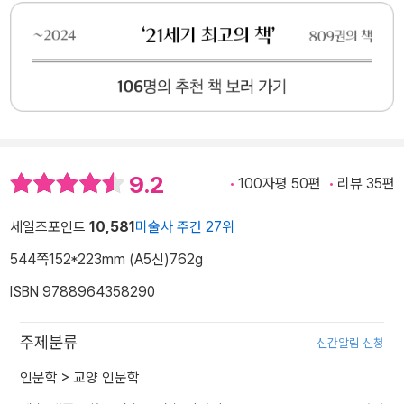
9.2
100자평 50편
리뷰 35편
세일즈포인트
10,581
미술사 주간 27위
544쪽
152*223mm (A5신)
762g
ISBN 9788964358290
주제분류
신간알림 신청
인문학
>
교양 인문학