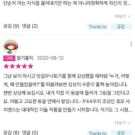
인들은 쓸모보다는 장식에 더 시간을 들였을지 모르며, 미술이란 먹
단순히 아는 지식을 읊어대기만 하는 게 아니라정확하게 자신의 것으
주술사였을 것이라고 추측했단다. 고대의조각상들을 보면 빌렌도르
고사는 것과 아무런 관련이 없는 행위로 보고, 미술은 있으면 좋지만
로 체화해서체계적으로 정리해 주시더라구요.이 시리즈 2편도 벌써
프의 비너스 등 다양한 누드 조각상이 발견되는데, 어떤 학자는 임신
더보기
없어도 되는 사치스런 무엇으로 여기는 것은 현대인들의 편견일 수
구매해 놓았고끝까지 읽기로 맘 먹었습니다.
한 여성이자신의 모습을 조각한 것이라고추측을 하던데, 그건 너무
있다는 것이다. 대표적인 동굴벽화로 라스코 동굴벽화 (프랑스), 알타
공감 (
9
)
댓글 (2)
나간 것 아닌가 싶더구나. 아무튼, 그 옛날 지구 상에서 사람들이 살았
미라 동굴벽화 (스페인), 쇼베 동굴벽화 (프랑스)를 들었고, 동굴은
다는 사실… 벽화를 그리는 사람은어떤 생각을 하면서 그림을 그렸을
생활 공간이 아니라 신성한 공간이었으며 최초의 화가는 아마도 주술
까. 고대 화가에 감정이입을 해보니,동굴의 냉기가 느껴지기까지 하
메뉴
사였을 거라고 한다. 이 원시미술 파트에서는 그 시대에 상응하는 우
는구나. ㅎㅎ 수십 번의 전생에 혹시 그곳에 있었던 것은 아닌가싶구
딸기홀릭
2020-08-12
리 나라에서 발견된 신석기시대 유물도 함께 설명이 되어 있어 좋았
나. …고대 미술을 이해하는 좋은 방법 중에하나는 오늘날에서 원시사
다. 2부 이집트 미술편으로 넘어가면서 저자는 우선 이집트 미술은
회를 이루며 살아가는 사람들을 연구하는 것이란다. 소수이긴 하지만
그냥 보지 마시고 빗살무늬토기를 함께 감상했을 때처럼 ‘누가, 어떻
그저 놀라움 자체라고 한다. 한 나라가 3,000년동안 지속되었다는
아직 호주원주민들은 그들만의 원시적인 생활방식으로 살아간단다.
게, 왜 만들었을까?‘를 떠올려보면 감상의 수준이 훌쩍 높아집니다.
것 자체가 경이로움이라는 것이다. 이집트 문명과 나일강의 관계에
그들도 벽화를 그리며 살아가는데 그들의 벽화가의미하는 것은 자신
한번 상상해 보십시오. 내가 직접 이 동굴에 들어가 그림을 그린다고
대해 그리스 역사가 헤로도토스는 '이집트는 나일강의 선물이다'라는
의 태어난 땅의 기원을 설명하는 그림이라고 하는구나. 하지만 아주
요. 어둡고 고요한 동굴 안에서 말입니다.- P44우리 조상인 호모 사
말을 했을 정도라고 한다. 나일강은 이집트의 유일한 수자원이자 주
정확한 것은 알지못한다고 하네.. 호주 원주민들이 벽화에 대해 이야
피엔스는 대대적인 미술 작품을 만들기 시작합니다. 석기도 그 시점
요 교통로이며 이집트의 모든 생명이 나고 죽는 곳이라는 상징적인
기하는 것을 무척 꺼려한다고 하는구나.…유명한 벽화들은 외국에 많
에 발맞춰 급격히 발전하지요. 이걸 일컬어 ‘인지 혁명‘이라고 부르는
역할을 갖고 있다. 혹시 이집트에 가볼 기회가 생긴다면 꼭 가봐야 할
이 있는데, 우리나라에는 그런 고대 미술 작품을 볼 수 있는 곳은 없을
더보기
학자들도 있습니다.저는 혹시 이와 같은 발달, 정확히는 미술의 출현
곳은 카이로와 룩소르인데 카이로에는 이집트 박물관이 있고 근처에
까. 국내에도있단다. 학창시절 미술 교과서뿐만 아니라 국사 교과서
공감 (
8
)
댓글 (0)