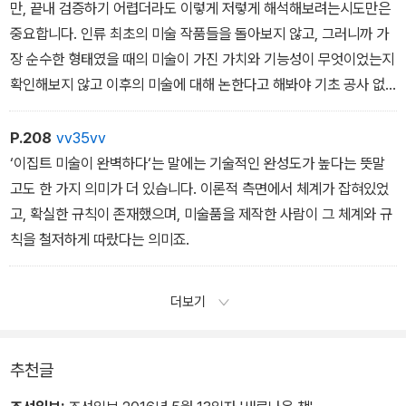
만, 끝내 검증하기 어렵더라도 이렇게 저렇게 해석해보려는시도만은
안겨줄 수 있는 수많은 조각상과 부조를 남겼습니다. 이렇게 메소포
중요합니다. 인류 최초의 미술 작품들을 돌아보지 않고, 그러니까 가
타미아의 미술은 도시의 흥망성쇠와 함께했다고 볼 수 있는데, 그런
장 순수한 형태였을 때의 미술이 가진 가치와 기능성이 무엇이었는지
만큼 미술도 도시적인 성격을 지니고 있었습니다.
확인해보지 않고 이후의 미술에 대해 논한다고 해봐야 기초 공사 없
- 3부 메소포타미아 미술 2장 ‘신전을 짓고 제물을 빚어 번영을 기원
이 집을 짓는 것과 다르지 않을 테니까요
하다’ 중에서
P.208
vv35vv
‘이집트 미술이 완벽하다‘는 말에는 기술적인 완성도가 높다는 뜻말
미술 작품이 전해주는 이야기를 읽어내려면 훈련이 필요합니다. 외국
고도 한 가지 의미가 더 있습니다. 이론적 측면에서 체계가 잡혀있었
어를 이해하려면 그 언어의 문법과 어휘, 발음을 익혀야 하듯 미술이
고, 확실한 규칙이 존재했으며, 미술품을 제작한 사람이 그 체계와 규
라는 시각적 언어를 이해하기 위해서도 배우고 익히는 과정이 필요한
칙을 철저하게 따랐다는 의미죠.
거죠. 쉬운 과정이라고 말씀드릴 수는 없습니다. 하지만 한 가지는 약
속할 수 있습니다. 외국어를 배우면 새로운 세상 하나를 더 읽어낼 수
있게 되듯 미술 언어에 익숙해지고 나면 문자 언어 이상의 풍성하고
더보기
생생한 소통을 경험할 수 있습니다.
- 3부 메소포타미아 미술 5장 ‘페르시아, 메소포타미아 문명의 결정
추천글
판’ 중에서