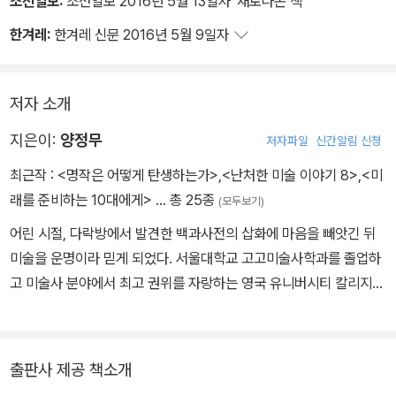
조선일보:
조선일보 2016년 5월 13일자 '새로나온 책'
한겨레:
한겨레 신문 2016년 5월 9일자
저자 소개
지은이:
양정무
저자파일
신간알림 신청
최근작 :
<명작은 어떻게 탄생하는가>
,
<난처한 미술 이야기 8>
,
<미
래를 준비하는 10대에게>
… 총 25종
(모두보기)
어린 시절, 다락방에서 발견한 백과사전의 삽화에 마음을 빼앗긴 뒤
미술을 운명이라 믿게 되었다. 서울대학교 고고미술사학과를 졸업하
고 미술사 분야에서 최고 권위를 자랑하는 영국 유니버시티 칼리지
런던에서 박사학위를 받았다. 한국예술연구소 소장, 19대 한국미술
사교육학회 회장, 한국미술경영학회 초대 회장을 역임했다. 존스홉킨
스 대학교와 메릴랜드 미술대학에서 방문교수로 미술사를 연구하고,
출판사 제공 책소개
서양미술을 상업주의와 연결한 연구로 학계의 주목을 받고 있다. 유