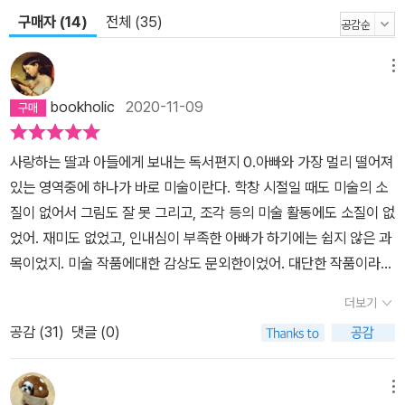
구매자 (14)
전체 (35)
메뉴
bookholic
2020-11-09
사랑하는 딸과 아들에게 보내는 독서편지 0.아빠와 가장 멀리 떨어져
있는 영역중에 하나가 바로 미술이란다. 학창 시절일 때도 미술의 소
질이 없어서 그림도 잘 못 그리고, 조각 등의 미술 활동에도 소질이 없
었어. 재미도 없었고, 인내심이 부족한 아빠가 하기에는 쉽지 않은 과
목이었지. 미술 작품에대한 감상도 문외한이었어. 대단한 작품이라고
해도 큰 감흥이 없었단다.그래도 미술을 알고 싶은 마음은 있어서 미
더보기
술에 관련된 책들을 찾아 읽는 편이야. 그렇다고미술에 대한 감각이
공감 (
31
)
댓글 (0)
늘어난 것은 아니지만 말이야. 고흐 같은 삶을 알았을 때, 그의 그림이
달리 보이게 된다는 것이 그나마 그림을 조금 이해하게 되었다고 할
까. 그렇듯 책을 통해 미술가와 미술작품에 대한 소개를 읽고 난 다음,
메뉴