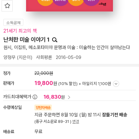
소득공제
21세기 최고의 책
난처한 미술 이야기 1
원시, 이집트, 메소포타미아 문명과 미술 : 미술하는 인간이 살아남는다
양정무
(지은이)
사회평론
2016-05-09
정가
22,000원
19,800
판매가
원
(10% 할인) +
마일리지 1,100원
16,830
카드최대혜택가
원
수령예상일
양탄자배송
지금 주문하면 8월 10일 (월) 밤 11시
잠들기전 배송
(중구 서소문로 89-31 )
변경
배송료
무료