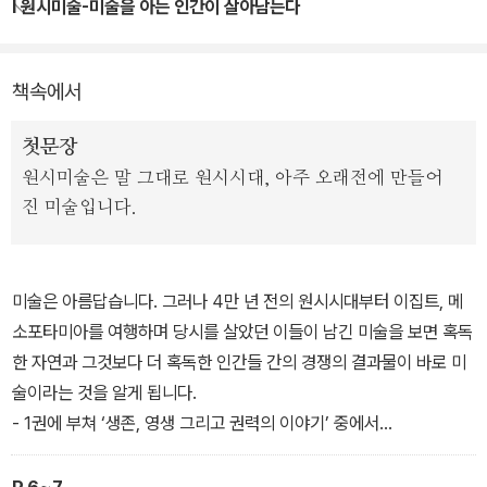
점을 모두 담아냈다. 꼭 알아야 하는 기초적인 미술 지식은 물론 학계
I 원시미술-미술을 아는 인간이 살아남는다
를 선도하는 최신 이론을 소개하고, 유명한 미술 작품부터 우리 주위
01 섹시한 돌멩이의 시대
에서 쉽게 볼 수 있는 한국의 미술까지 최대한 다양하고 새로운 정보
책속에서
와 이론을 담았다.
첫문장
인기 대중 강연자이기도 한 저자의 강의를 따라가다 보면 이 모든 방
원시미술은 말 그대로 원시시대, 아주 오래전에 만들어
대한 지식이 자연스레 이해된다. 독자들은 어느 순간 친절하고 박식
진 미술입니다.
한 가이드와 함께 미술의 세계를 여행하는 기분을 느끼게 될 것이다.
<난생 처음 한번 공부하는 미술 이야기> 1권은 미술이 처음부터 지
금까지 인류의 생존에 필요한 기술이었음을 이야기한다.
미술은 아름답습니다. 그러나 4만 년 전의 원시시대부터 이집트, 메
소포타미아를 여행하며 당시를 살았던 이들이 남긴 미술을 보면 혹독
한 자연과 그것보다 더 혹독한 인간들 간의 경쟁의 결과물이 바로 미
술이라는 것을 알게 됩니다.
- 1권에 부쳐 ‘생존, 영생 그리고 권력의 이야기’ 중에서
현대미술뿐 아니라 모든 미술 작품은 그 작품을 둘러싸고 있는 구체