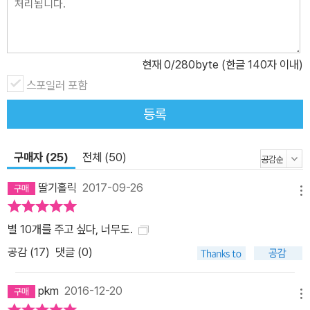
적절한 질문이 읽는 즐거움을 더한다. 그렇다고 책의 수준이 낮은 것
은 아니다. 책의 저자이자 미술사학계의 권위자인 양정무 교수는 한
권의 책 안에 방대한 정보와 다양한 관점을 모두 담아냈다. 꼭 알아야
현재
0
/280byte (한글 140자 이내)
하는 기초적인 미술 지식은 물론 학계를 선도하는 최신 이론을 소개
하고, 유명한 미술 작품부터 우리 주위에서 쉽게 볼 수 있는 한국의 미
스포일러 포함
술까지 최대한 다양하고 새로운 정보와 이론을 담았다. 인기 대중 강
등록
연자이기도 한 저자의 강의를 따라가다 보면 이 모든 방대한 지식이
자연스레 이해된다. 독자들은 어느 순간 친절하고 박식한 가이드와
구매자 (25)
전체 (50)
함께 미술의 세계를 여행하는 기분을 느끼게 될 것이다. 미술 이야기
1권 : 호모 그라피쿠스, 미술하는 인간이 살아남는다 『난생 처음 한번
딸기홀릭
2017-09-26
메뉴
공부하는 미술 이야기』 1권은 미술이 처음부터 지금까지 인류의 생존
에 필요한 기술이었음을 이야기한다. 최초의 문자는 기원전 3000년
별 10개를 주고 싶다, 너무도.
메소포타미아 지역에서 만들어졌다. 인류는 그로부터 약 5천 년 동안
공감 (
17
)
댓글 (0)
문자를 써 왔다. 5천 년만 해도 상상하기 어려운 까마득한 기간이지
만, 미술은 무려 그 여덟 배인 4만 년 동안이나 인류의 정신세계를 지
pkm
2016-12-20
배했다. 1부 ‘미술을 아는 인간이 살아남는다’에서는, 미술은 4만 년
메뉴