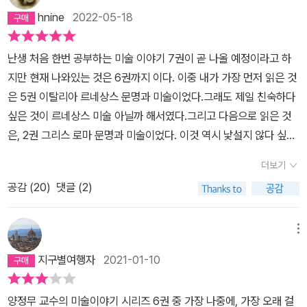
미술작품을 보게 되면 알면 보인다고 했나 조금 달라지는 것은 같더
hnine
2022-05-18
구나. SNS을 통해서 <난생 처음 한번 공부하는 미술이야기> 시리즈
를 알게 되었단다. 평점도 아주 좋았지… 미술에 관한 책에 관심은 많
난생 처음 한번 공부하는 미술 이야기 7권이 곧 나올 예정이라고 하
지만, 혹시 또 어려우면 어쩔까 고민을많이 했어. 시리즈가 6권이나
지만 현재 나와있는 것은 6권까지 이다. 이중 내가 가장 먼저 읽은 것
되어 적지 않은 분량이고 말이야. 몇 번을 고민을 하다가 1권을 먼저
은 5권 이탈리아 르네상스 문명과 미술이었다.그래도 제일 친숙하다
읽어보기로 했단다. 책 제목에 있는 것처럼 난생 처음 미술을 공부하
싶은 것이 르네상스 미술 아닐까 해서였다.그리고 다음으로 읽은 것
는 사람에게 친절히 설명해는 주는 식으로 책이 구성되어 있단다. 구
은, 2권 그리스 로마 문명과 미술이었다. 이것 역시 낯설지 않다 싶은
어체로 학생들에게 가르치는 식으로 되어 있고, 마치 강의를 듣는사
느낌에서 고른 것이다.이 두 권은 도서관에서 대출해서 읽었는데 읽
람이 질문을 하는 것처럼, 중간중간 질문도 들어가 있었단다. 문답식
더보기
고 나니 이런 책은 대출이 아니라 소장용이겠다 확신이 들어 이미 읽
의강의체로 책이 구성되어 있어서 읽으면 미술사 강의를 듣는 기분이
공감 (
20
)
댓글 (2)
은 두 권 포함해서 여섯 권 모두 구입을 했다. 옆에 끼고 있다는 느긋
었단다. 책이 괜찮아서, 아무래도 6권까지 다 읽을 것 같구나. 한 번에
함 때문일까. 가까이에 여섯권 주루룩 꽂아두고서 눈으로만 행복할뿐
읽지는 못해도 천천히라도 다 읽을 것 같아.1. 1권에서는 1권답게 미
실제로 읽는 것은 한동안 못하고 있다가 이제서 다시 읽기 시작한 것
메뉴
술의 시작에 관한 이야기를 하고 있단다. 그리고 국사 시간에 무심히
은 근래이다.1권 원시, 이집트, 메소포타미아 문명과 미술편영국 박물
공부했던 주먹도끼와 빗살무늬토기가 사실은 미술이 포함된 하나의
지구별여행자
2021-01-10
관에 두어 차례 가서 느낀 것은, 정확하진 않지만 이 박물관 소장품의
작품이라고 하더구나. 그냥 도끼와 그릇을 만든 것이 아니라 아름다
반은 그리스 로마 미술품과 더불어 원시, 이집트 미술품, 아시리아를
움을 내려고 임의의 모양으로 만들었다는 거야. 주먹도끼는 일부로
양정무 교수의 미술이야기 시리즈 6권 중 가장 나중에, 가장 오래 걸