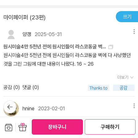
미술 언어에 익숙해지고 나면 문자 언어 이상의 풍성하고 생상한 소
보면 고대 미술작품 속 주인공인 권력자들의 이야기를 할 수 밖에 없
다. 미술은 언어와 함께 정교한 의사 소통의 도구 역할을 해 인간이 살
통을 경험할 수 있습니다.- P528
겠지. 이집트는 신왕국 시대에 와서 전성기를 누리게되는데, 이때 왕
쓰기
마이페이퍼 (23편)
아남을 수 있게 한, 생존의 비결이라는 것이다. 동굴 벽화는 그 의사소
들의 무덤은 왕들의 계곡이라는 곳에 새로 조성했다고 하는구나. 그
통의 가장 오래된 증거이다. 사진 출처: http://www.ancient-wisd
런데 왕들의 무덤은 이미 오래 전에 다 도굴되어 텅텅 비어 있었다고
양갱
2025-05-31
메뉴
om.com/francelascaux.htm무엇보다 이 책은 미술에 대해 참신
하는구나. 그런데 왕들 중에 일찍 죽어 왕 취급을 제대로 맞지 못한 투
하고 깊이 있는 시각을 제시한다. 미술사라는 같은 주제를 다루기 때
탕카멘의 무덤만이 도굴되지 않고 있다가 1922년에 발굴되었는데,
원시미술4만 5천년 전에 원시인들이 라스코동굴 벽...
문에 미술 통사들은 서로 비슷비슷한 내용을 다룰 수밖에 없다. 하지
그 안에는 고대 이집트의 보물들이 잔뜩 있었고, 투탕카멘의 가면이
원시미술4만 5천년 전에 원시인들이 라스코동굴 벽에 다 사냥했던
만 이 책은 다른 미술 통사들이 지나쳤던 지점들을 짚어보면서 '미술
유명해지게 되었단다.큰 영향력이 없었던 왕이었던 투탕카멘의무덤
것을 그린 그림에 대한 내용이 나왔다. 16 ~ 26
은 삶의 부속이나 장식이 아닌 생존의 비결이다' 등의 참신한 시각을
에도 부장품이 이렇게 많았는데, 다른 왕들의 무덤이 도굴당하지 않
제시한다. 청자가 (독자들이 던질 만한) 질문을 던지면 저자가 답하는
더보기
았다면, 엄청난 고대 미술 작품들을 볼 수 있었을 텐데 아쉽구나. 신왕
형식은 이 참신한 시각을 더욱 더 효과적으로 이끌어낸다. 청자(그리
공감 (
0
)
댓글 (0)
국시대가 전성기라고 했는데, 그 중에서 최고의 전성기를 누린 왕은
고 독자)는 기존의 시각이나 상식, 고정관념에서 비롯된 질문을 하
너무 유명한 람세스 2세라고 하는구나. 람세스 2세는그냥 람세스라
면, 저자는 청자와 독자가 미처 생각하지 못했던 부분을 짚어주며 대
뒤로가
고 부르며 영화나 소설에서 많이 다룰 만큼 유명하지. 그는 자신의 권
hnine
2023-02-01
메뉴
기
답한다. 질문과 대답을 통해 독자가 또 다른 방향에서 볼 수 있도록 자
력을 위시하기 위해거대한 건축물을 지었는데, 대표적인 것은 카르나
연스럽게 유도하는 것이다. 이러한 장점들 덕분에 『난생 처음 한 번
과거만 있고 미래는 없다고 하는 나라
크 대신전과 아부심벨 신전이란다. 그곳에서 고대 이집트의 미술 작
보관함담기
선물하기
장바구니
구매하기
공부하는 미술 이야기』 시리즈는 1권이 21쇄까지 증쇄되고, 다음 권
1. 초등학교 다닐 때 소년중앙이라는 어린이잡지가 있었다. - 사진은
품들을 감상할 수 있다고 하는구나.…고대 이집트 왕국의 생활을 풀
들도 계속해서 증쇄되고 있을 정도로 큰 호응을 얻고 있다. 이 시리즈
다음 사이트에서 발췌 -본책 외에 가끔 별책부록이라는 것이 발행되