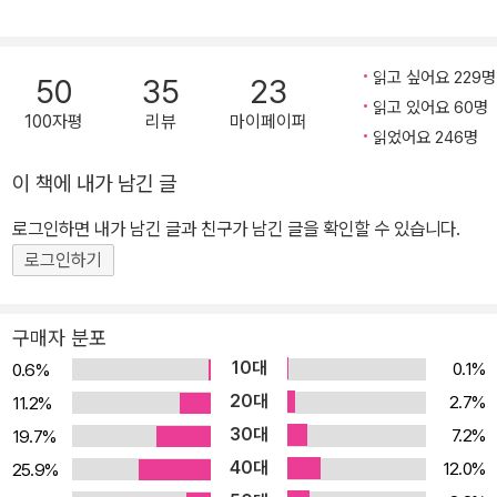
사람들이 많다. 미술을 여전히 여유 있는 사람들의 전유물로 여기는
시선도 적지 않다. 이런 이들을 위해 미술 작품을 제대로 감상하는 법
은 물론 미술에 담긴 역사, 정치, 경제, 예술의 흐름을 쉽고 재미있게,
읽고 싶어요 229명
50
35
23
또한 깊이 있게 다룬 책 『난생 처음 한번 공부하는 미술 이야기』가 출
읽고 있어요 60명
100자평
리뷰
마이페이퍼
간됐다. 우리는 소위 선진국을 방문하면 영국의 대영박물관, 프랑스
읽었어요 246명
의 루브르박물관, 미국의 메트로폴리탄박물관 등 그 나라를 대표하는
이 책에 내가 남긴 글
박물관과 미술관을 필수 코스처럼 찾는다. 세계 역사를 이끌었던 국
로그인하면 내가 남긴 글과 친구가 남긴 글을 확인할 수 있습니다.
가에는 미술관과 박물관이 가득하고, 사회지도층은 미술에 열광한다.
그들이 미술관에 투자하고, 화가들을 후원하며, 미술품을 수집하는
로그인하기
이유는 무엇일까? 단순한 돌덩이나 그릇, 어린아이의 낙서 같은 작품
에 ‘예술’이라는 이름이 붙고 천문학적 가격이 매겨지는 이유는 무엇
구매자 분포
일까? 이 책은 이에 대해 미술은 과거를 보여주는 창이며 미래를 이
10대
0.1%
0.6%
끄는 해답이 담겨 있기 때문이라고 답한다. 미술 평론가 존 러스킨은
20대
2.7%
11.2%
“위대한 국가는 자서전을 세 권으로 나눠쓴다. 한 권은 행동, 한 권은
30대
7.2%
19.7%
글, 나머지 한 권은 미술이다. 어느 한 권도 나머지 두 권을 먼저 읽지
40대
12.0%
25.9%
않고서는 이해할 수 없지만, 그래도 그중 미술이 가장 믿을 만하