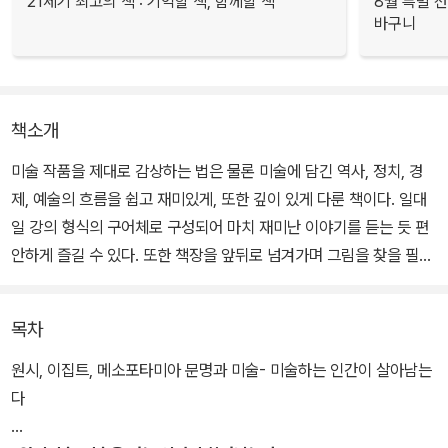
21세기 최고의 책 : 기억할 책, 함께할 책
8월 특별 선
바구니
책소개
미술 작품을 제대로 감상하는 법은 물론 미술에 담긴 역사, 정치, 경
제, 예술의 흐름을 쉽고 재미있게, 또한 깊이 있게 다룬 책이다. 일대
일 강의 형식의 구어체로 구성되어 마치 재미난 이야기를 듣는 듯 편
안하게 즐길 수 있다. 또한 책장을 앞뒤로 넘겨가며 그림을 찾을 필요
없이 독자의 시선의 흐름에 맞추어 배치한 도판, 소장 가치가 있는 엄
선한 작품 사진과 일러스트, 머릿속에 떠오르는 의문을 시원하게 긁
목차
어주는 적절한 질문이 읽는 즐거움을 더한다.
원시, 이집트, 메소포타미아 문명과 미술- 미술하는 인간이 살아남는
그렇다고 책의 수준이 낮은 것은 아니다. 책의 저자이자 미술사학계
다
의 권위자인 양정무 교수는 한 권의 책 안에 방대한 정보와 다양한 관