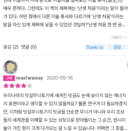
된, 제대로 된 이름을 사용하는 건 중요한 일입니다. 그리스 용어를 자
여가 활동, 미의 탐구의 결과물이 아니다. 원시 미술, 이집트, 메소포
=======(253)굳이 따지자면 피라미드 건설은 복지 제도에 가까
매우 흔하다. 그런데도 이 책의 제목에는 ‘난생 처음’이라는 말이 들어
꾸 따라 쓰다 보면 의도하지 않았더라도 그리스인이 만들어낸 부정적
타미아 미술에서 보듯이 미술활동은 생존이고 영생에 대한 기원이며
웠어요. 농사일이 없어 놀고 있는 백성들이 일정한소득을 벌어들일
가 있다. 어떤 점에서 다른 미술 통사와 다르기에 ‘난생 처음’이라는
이미지에 설득당하게 되니까요.(...)서양 학자들 중에는 이집트를 아
권력의 이야기이다. 자연을 극복하고 문명을 이루어낸 역사이다. 미
수 있도록 했던, 고대 이집트식 뉴딜 정책이었던 거죠.백성들은 일정
말을 자신 있게 제목에 넣을 수 있었던 것일까?'난생 처음 한 번 공부
프리카 문명이라고 보는 데 거부감을 느끼는 사람이 종종 있습니다.
술하는 인간이 살아남는다는 말이 과장이 아님을 이해할 수 있었다.
한 임금을 받으며 피라미드를 쌓았습니다. 돈뿐만 아니라 몸보신하라
하는 미술 이야기' 2권의 두 페이지. 저자와 청자의 대사가 다른 색으
서양 문명이 스스로 모태라고 생각하는 그리스 문명이 이집트 문명의
미술에 대한 이런 이해가 어쩌면 단순히 문명에 대한 지식 습득보다
고 마늘도나눠줬고요. 몸이 아플 때는 물론이고 친구들과 잔치 약속
더보기
로 인쇄되어 있다. 사진 출처: http://www.artinculture.kr/online/
영향을 받았다는 건 반박 불가능한 사실이거든요. ‘그리스 문명은 이
더 중요한 깨우침일지도 모르겠다.
이 있다는 이유로도 작업에 빠질 수 있었다고하니 노예와는 거리가
공감 (
2
)
댓글 (0)
2781 우선 이 책은 가상의 청자와 저자 사이의 대화 형식으로 기획되
집트 문명의 영향을 받았다.‘는 말은 그럭저럭 받아들일 수 있지만, 똑
멀었습니다.==========================…그럼,이
었다. 이러한 대화 형식은 저자 혼자 줄줄이 설명하는 형식과 달리, 독
같은 이야기를 ‘유럽 문명은 아프리카 문명의 영향을 받았다.‘는 말로
집트 미술의 대해 간단히 이야기해 볼게. 고대 이집트의 그림 속 사람
자가 청자의 입장에 이입해 저자와 대화하는 것처럼 느낄 수 있게 한
바꾸면 듣기에 매우 거북한 모양입니다.- P269파라오는 원래 이집
메뉴
을 보면 좀 어색한것을 알 수 있단다. 그 이유는 고대 이집트의 그림을
다. 청자의 대사와 저자의 대사는 각각 다른 색으로 인쇄되어, 청자
트어로 큰 집이라는 뜻입니다. 처음에는 왕궁을 뜻하는 명칭이었다가
보면, 얼굴은옆모습을 하고 있고, 상체는 정면을 그리고 있고, 하체는
iwasfaraway
2020-05-16
(에게 이입한 독자)와 저자의 대사를 구분하기 쉽게 하면서 두 사람이
후대에 이르러 성스러운 권자라는 뜻을 지니게 되었죠.- P313세계의
다시 측면을 그려 넣었단다. 특히 왕 등 신분이 높은 사람들을 그릴 때
서로 대화하고 있다는 느낌을 시각적으로 강조한다. '난생 처음 한 번
미술을 공부해서 좋은 점 중 하나입니다. 다양한 세계의 작품에 대해
그렇게 그렸다고 하는데 그렇게그리는 것이 영원함을 나타내기 때문
우리나라의 빗살무늬토기에 새겨진 빗금도 눈에 보이지 않는 에너지
공부하는 미술 이야기' 2권에 실린 연대표. 책의 시각적 흐름에 따라
알고 있으면 우리 주변에 있는 문화재도 세계사적 맥락을 통해 더 넓
이라고 했어. 이집트 사람들은 영원함에 대해 중요시 생각한 것 같구
의 표현이라고 생각할 수 있지 않을까요? 물론 연구가 더 필요하겠지
자연스럽게 정보를 받아들일 수 있다. 사진 출처:http://www.artin
은 시야로 바라볼 수 있거든요. 때로는 그 의미를 재발견하고 때로는
나. 죽은 사람의 육체를 오래 보존하기 위해 미라 같은 것을 생각해 냈
만, 이처럼 빗살무늬토기의 빗금을 단순한 무늬가 아니라 우리 조상
culture.kr/online/2781그리고 텍스트의 흐름에 맞게 시각자료가
그동안 몰랐던 매력을 발견하죠.- P347어쩌면 그게 미술사를 공부
고, 미라보다더 오래 보존하는 방법으로 조각상을 만들었다고 하는구
들의 세계관을 이해할 수 있는 상징으로 받아들이는 그 순간, 원시미
꼼꼼히 배치되어 있다. 저자는 ‘오른쪽 페이지의 그림을 보시면’, ‘뒤
하는 목적일지도 모릅니다. 미술을 통해 긴 시간 인류가 품어온 바람
나. 그것이 미술이 되었고, 오늘날까지 고대이집트를 상상해 볼 수 있
술이 가진 힘이 크게 다가오는 걸 느낄 수 있습니다. 어쩌면 그 힘을
쪽의 그림을 보시면’ 등 책의 판면 어디에 시각자료가 위치해 있는지