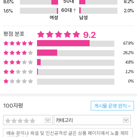
50대
8.2%
8.6%
다.”고 말했다. 미술을 본다는 것은 그것을 낳은 시대를 정면으로 마
60대
2.0%
1.6%
주한다는 말이며, 미래를 이끌어갈 통찰을 얻는 길이기도 하다. 그래
여성
남성
서 미술을 역사, 정치, 경제, 예술 등 모든 학문의 정수가 모인 ‘인문학
의 꽃’이라고 부른다. 전체 8권으로 기획된 『미술 이야기』는 1권 원
9.2
평점 분포
시, 이집트, 메소포타미아 문명과 미술, 2권 그리스·로마 문명과 미술
67.9%
을 시작으로 중세기독교, 르네상스, 근대와 현대 미술까지 인간과 함
26.2%
께한 미술의 모든 면모를 살펴볼 것이다. 쉽게 읽고 제대로 배우는 미
4.8%
술사의 모든 것! 길고 긴 역사를 지닌 미술을 공부하는 것은 쉽지 않은
일이다. 가장 트렌디한 현대미술 작품에도 인류 4만 년 역사가 녹아
1.2%
있기에 미술사를 모르면 개별 작품을 이해하기도 쉽지 않다. 게다가
0%
어렵게 쓰인 기존 미술사 책들은 읽으려 해도 채 열 페이지를 넘기지
못하고 포기하는 경우가 많았다. 그러나 『미술 이야기』는 일대일 강
100자평
게시물 운영 원칙
의 형식의 구어체로 구성되어 마치 재미난 이야기를 듣는 듯 편안하
게 즐길 수 있다. 또한 책장을 앞뒤로 넘겨가며 그림을 찾을 필요 없이
카테고리
독자의 시선의 흐름에 맞추어 배치한 도판, 소장 가치가 있는 엄선한
작품 사진과 일러스트, 머릿속에 떠오르는 의문을 시원하게 긁어주는