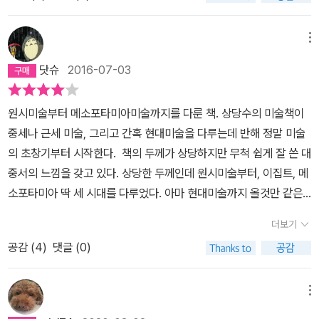
에 현생인류 생존의 비결이 있었던 건 아닐까 생각합니다.우리는 호
기자의 대 피라미드가 있자만 그 외 나머지 유적은 전부 이집트 신왕
에도 나왔던 울산 반구대 암각화… 높이 4미터에 폭 10미터에물고기
모 그라피쿠스 Homo Graphicus, 즉 미술을 하는 인간이었기에 살
국의 중심지였던 룩소르에 있기 때문이다. 두 곳 사이의 거리는 나일
77마리, 육지동물91마리, 사람 11명이 그려져 있다고 하니, 대작이
아남았던 게 아닐까 하는 겁니다.(...)인류에게 정교한 생각을 할 수
강이 시작되는 곳과 끝나는 곳의 거리라고 할 만한 것이라서 시간 여
메뉴
로구나. 우리나라 고대 미술 작품으로는 앞서도 이야기했듯이빗살무
있는 의식이 생겨났고, 그 생각을 교환하기 위한 장치로 언어와 미술
유가 없는 방문객들의 경우 갈등이 생기기도 한다고. 3,000년 동안
늬토기도 미술작품이라고 봐야 한다고 지은이는 주장하고 있단다.=
닷슈
2016-07-03
이 발전했다는 얘기를 드렸는데요, 바로 이런 의사소통 능력이 현생
문화적 내구성을 가지고 지속되어 오던 이집트 문화가 왜 지금은 사
=========================(167-168)이에 비추어
인류가 가진 최고의 무기가 아니었을까 추정해 보는 겁니다.- P70원
라지고 말았을까 라는 물음을 가질 수 있다. 이에 대해 저자는 이집트
우리나라의 빗살무늬토기에 새겨진 빗금도 눈에 보이지 않는 에너지
원시미술부터 메소포타미아미술까지를 다룬 책. 상당수의 미술책이
시적 삶이란 이처럼 원시라는 단어에서 시간성을 덜어낸 뒤 특정한
종교의 쇠락과 관련지었다. 이집트 특유의 내세관을 담고 있던 이집
의 표현이라고 생각할 수 있지 않을까요? 물론 연구가 더 필요하겠지
중세나 근세 미술, 그리고 간혹 현대미술을 다루는데 반해 정말 미술
삶의 방식이 미개하다는 편견을 모두 걷어냈을 때 보이는 삶입니다.-
트의 종교가 점차 약화되다가 결정적으로 이슬람교를 믿는 나라가 이
만, 이처럼 빗살무늬토기의 빗금을 단순한무늬가 아니라 우리 조상들
의 초창기부터 시작한다. 책의 두께가 상당하지만 무척 쉽게 잘 쓴 대
P119유적의 규모에 감탄하는 데 그치지 말고 그 유적을 만들어낸 문
집트 땅을 다스리면서 자취를 감추게 되고 고대 이집트 문자를 해석
의 세계관을 이해할 수 있는 상징으로 받아들이는 그 순간, 원시미술
중서의 느낌을 갖고 있다. 상당한 두께인데 원시미술부터, 이집트, 메
명이 도대체 무엇이었을지 깊이 생각해보시기 바랍니다. 미술사 공부
할 수 있는 사람도 사라지는 등, 이집트 문명에 대한 이해 역시 완전히
이 가진힘이 크게 다가오는 걸 느낄 수 있습니다. 어쩌면 그 힘을 인간
소포타미아 딱 세 시대를 다루었다. 아마 현대미술까지 올것만 같은
의 핵심은 당대의 삶과 환경을 이해하는 것이죠.- P179변하지 않는
소멸되는 시기가 왔다. 근대에 들어 서양의 여러 나라가 이집트의 고
이 태초부터 품어왔던 ‘영혼’이라고 부를 수 있을지도 모르겠습니다.
데 최소 5권까지는 시리즈가 이어질 느낌이다. 책을 보면서 과거 미
이집트 미술을 지루하다고 보는 시각이야말로 이집트 문화를 제대로
대미술품을 발굴하면서부터는 이집트를 괴기스럽고 이상한 미신의
더보기
수만 년 전 원시인들이 처음 벽화를 그린 이래 문명은 복잡하게 변화
술에도 제법 관심이 생겼고 무엇보다도 역사서를 읽는 느낌도 많이
이해하지 못한 현대 서구 문명의 편견이라고 생각합니다.(...)변화가
나라로 폄하하는 시각이 조성되었다는 것은 참으로 애석한 일이다.
했고, 온갖기술과 제도도 현란하게 우리 눈을 어지럽힙니다. 하지만
공감 (
4
)
댓글 (0)
든다.
필요하다는 말은 뒤집어 이야기하면 현재가 불안하다는 뜻이기도 하
최근들어 이집트 문명에 대한 재평가가 이루어지기 시작되었다는 것
그런 지금도 원시미술은 우리 가슴을 뛰게 만듭니다. 왜일까요? 우리
죠. 하지만 이집트인의 세상은 그렇게 불안한 곳이 아니었습니다. 고
은 다행한 일이다. 이집트 문명하면 많은 분량을 차지하고 설명 또는
마음속 어딘가에 원시미술의 꿈틀거리는 생명력이, 그 생명력을 표현
메뉴
대 이집트인은 자기들이 만들어낸 세계가 완벽하다고 보았고,그래서
설명하려 시도되는 분야가 상징에 대한 것이다. 그림, 기호, 문자 등
하고자 하는 호모 그라피쿠스가 살아 있기 때문일지도 모릅니다.==