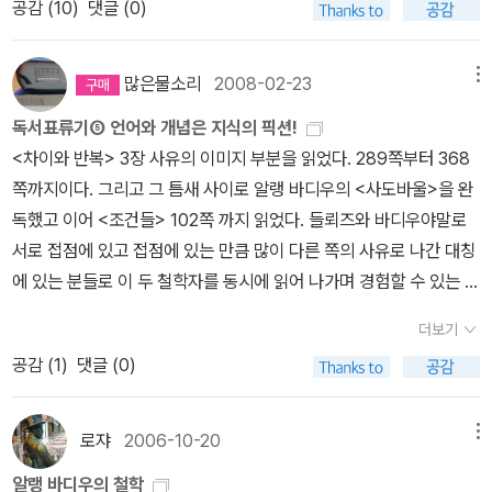
공감 (
10
)
댓글 (0)
아*** 에 논란이 되었을 [성과 속] 관련 단편들의 소묘읽기를 해보
극히 현실적인 것이었다.(후쿠야마가 석학 대접을 받는 것은 아마 그
만들어진다면 인간이 온전하게 사유하게 될 수 있는 것일까?8.뱀발
어느 수요일 저녁. 이미 일흔을 넘긴 노교수의 강의가 파리고등사범
다. 바디우의 [철학]에 대한 생각, 책이 무지 두껍고 어렵다고 하는데,
때문일 것이다) 역사의 종말에 대한 선언의 현실성은 부정적인 방식
2. 주제와 도를 넘은 생각을 올린다. 욕먹고 우스꽝스런 느낌들을 놓
학교의 쥘 페리 대강의실에서 진행된다. 이 강의를 듣는 사람들의 면
간략 요약글에 힘을 얻어본다. 철학을 조건들이라고 명명한다면, 어
으로 입증된다. 다시 말해 우리는 모두 후쿠야마의 선언이 순진하고
는다. 하지만 충격이 컸음이 사실이고, 지금도 속도를 많이 줄여 우물
많은물소리
2008-02-23
메뉴
면은 다양하다. 머리가 희끗한 노인에서부터 현직 교수, 교사들, 이제
찌 포스트모던의 골리앗에 이긴 철학의 정통계승 다윗이라 하긴에 앞
더 나아가 기만적이라는 것을 알고 있지만, 그럼에도 자본주의와 자
가에 앉아 물끄러미 바라보고 있다. 오독의 연속일리라도 산책길에
막 대학에 들어온 젊은 학생들까지 모든 세대의 사람들이 강의 시작
독서표류기⑤ 언어와 개념은 지식의 픽션!
뒤가 맞지 않는 듯 싶다. 암튼 조건들로 명기하고 다른 학과 연계성을
유민주주의(사실은 반공주의)의 최종적 승리에 대한 그의 선언을 어
만난 이들보다 뫔이 사로잡혀 있다.
30분 전부터 강의실을 채우고 있다. 시간이 되자 백발의 노교수가 천
<차이와 반복> 3장 사유의 이미지 부분을 읽었다. 289쪽부터 368
강조한다는 점에 입문의 마음을 다져놓는다.2.의 뱀발 - 최신 책들을
떻게 실천적으로 논박할 것이냐에서는 무력감을 느낄 수밖에 없는 것
천히 강의실로 들어온다. 곧이어 우렁찬 목소리가 울려 퍼지고, 200
쪽까지이다. 그리고 그 틈새 사이로 알랭 바디우의 <사도바울>을 완
볼 수 있다기에 검색메모를 하여 서가를 찾았건만, 아니나 다를까 대
이다. 우리가 2009년 들머리에 21세기 진보 지식인 지도 연재를 시
여명의 청중은 정적 속에서 강의에 집중한다. 매달 한 차례 진행되는
독했고 이어 <조건들> 102쪽 까지 읽었다. 들뢰즈와 바디우야말로
부분이 대출된 상태인 듯 하다. 미래예측이나 다윈관련한 책들을 보
작하려는 이유가 바로 여기 있다.마르크스주의 이후 어떤 진보 사상
이 강의의 주인공은 알랭 바디우(72)라는 프랑스 철학자다. 바디우
서로 접점에 있고 접점에 있는 만큼 많이 다른 쪽의 사유로 나간 대칭
고 싶었다. [고민하는 힘]이 유행하다니 조금 촌스럽지 않은가? 기획
인가? 20세기 세계 진보 사상의 흐름이 마르크스주의의 다양한 변주
는 그의 철학이 차지하는 비중에 견줘 국내에서 그다지 많은 주목을
에 있는 분들로 이 두 철학자를 동시에 읽어 나가며 경험할 수 있는 역
된 내음새로 한번 훑어보고 싶었는데, 숙성하거나 절박을 밀고나가거
의 역사였다면, 21세기 들머리 진보 사상은 역사적 종언을 고한 마르
받지 못했다. 그러나 그는 1988년 대표작인 <존재와 사건>을 프랑
동적인 맛은 그러므로 남다를 수가 있겠다. 나야 이런 양가적 축복들
나 고민을 섞거나 고민이 피거나 생각이 피거나 마음들도 꽃처럼 피
크스주의 ‘이후에’ 어떻게 지배에 맞서 저항할 것인가, 어떻게 사회의
더보기
스에서 출간한 이래 끊임없이 문제작들을 내놓았다. 프랑스 철학의
을 미리부터 충분히 아우를 판단력이 없으나 들뢰즈를 읽다보면 다른
거나 하는 단어들이 세간에 꽃잎처럼 펼쳐지면 좋겠다는 핑계를 삼아
변혁을 사고할 것이냐란 화두와 마주해 있다. 이런 의미에서 현대 진
공감 (
1
)
댓글 (0)
많은 거장들이 타계한 지금, 바디우는 오늘날의 프랑스를 대표하는
바디우에 대해 자연히 구미가 당기고 그 바디우와 중첩시키면 들뢰즈
본다. 고민할 시간도 달라. 고민할 틈조차없는 무지렁이의 삶은 여전
보 사상은 근본적으로 ‘포스트 마르크스주의’라고 부를 수 있다. 실제
철학자라고 말할 수 있을 것이다. 그의 이력은 복잡다단하다. 장폴 사
는 들뢰즈대로 바디우는 바디우대로 더 이해가 편해지고 분명해 지니
히 진행형이다. 눈치도 채고 있을까~ 가끔 이런 유행을 제조하는 책
로 우리가 다룰 지식인들 가운데 어느 누구도 더는 잉여가치의 착취
르트르를 추종하던 젊은이였던 그는 파리고등사범학교 시절 루이 알
그렇게 2중의 텍스트읽기는 저절로 자극되어 누려지게 된다. <차이
들의 냄새가 싫다.3.의 뱀발 - 서경식님의 무거운 책들을 읽다보니,
로쟈
2006-10-20
메뉴
메커니즘을 유일한 지배 원리로 간주하지 않으며, 또 누구도 프롤레
튀세르의 영향을 강하게 받았고, 이후 1968년 혁명에 열정적으로 참
와 반복>의 역자는 지금 내가 읽은 3장이 전체 내용 중 사람의 신체
마음이 무겁다. 쉽게 슬렁슬렁 지나갈 겸, 생각의 호흡을 가질 겸, 야
타리아라는 단일한 ‘역사의 주체’에 근거를 둔 정치적 변혁과 대안 사
알랭 바디우의 철학
여한 실천하는 지식인이었다. 70년대 마오주의 운동의 한가운데에