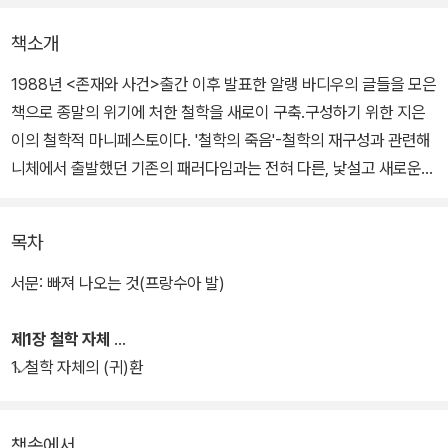
책소개
1988년 <존재와 사건>출간 이후 발표한 알랭 바디우의 글들을 모은
책으로 종말의 위기에 처한 철학을 새로이 구축.구성하기 위한 지은
이의 철학적 마니페스토이다. '철학의 죽음'-철학의 재구성과 관련해
니체에서 출발했던 기존의 패러다임과는 전혀 다른, 낯설고 새로운
프로젝트를 담았다.
목차
이 글들은 정황에 따라 독립적으로 쓰였지만, 글들 사이의 관계는 명
확하다. 철학 자체로부터 그리고 철학의 종말이라는 테마에 대한 비
서문: 빠져 나오는 것(프랑수아 발)
판으로부터 시작되어 철학에 대한 정의가 이루어진다. 또한 철학과
시, 철학과 수학, 철학과 정치, 철학과 사랑이라는 철학의 네 가지 기
제1장 철학 자체
본 조건들에 대한 연구들을 제시하고 있다.
1. 철학 자체의 (귀)환
지은이는 문학적인 니체와는 달리 극히 엄밀한 형이상학의 기본 개념
책속에서