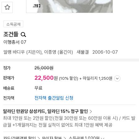
소득공제
조건들
이행총서 07
알랭 바디우
(지은이),
이종영
(옮긴이)
새물결
2006-10-07
정가
25,000원
22,500
판매가
원
(10% 할인) +
마일리지 1,250원
배송료
무료
전자책
전자책 출간알림 신청
알라딘 만권당 삼성카드, 알라딘 15% 청구 할인
최대 1만원 또는 2만원 할인(전월 30만원 또는 60만원 이용 시) / 카드 발
급월 +1개월까지는 전월 실적이 없어도 최대 1만원 혜택 제공
카드/간편결제 할인
무이자 할부
소득공제 1,020원