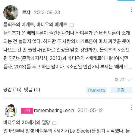
로쟈
2013-08-23
메뉴
들뢰즈의 베케트, 바디우의 베케트
들뢰즈가 쓴 베케트론이 출간된다거나 바디우가 쓴 베케트론이 소개
되는 건 놀랍지 않다. 하지만 두 사람의 베케트론이 마치 짜맞춘 듯이
나오는 건 좀 놀랍다(진짜로 일정을 맞춘 것일까?). 들뢰즈의 <소진
된 인간>(문학과지성사, 2013)과 바디우의 <베케트에 대하여>(민
음사, 2013)를 두고 하는 말이다. <소진된 인간>의 부제는 '베케트의
텔레비전 단편극에 대한 철학적 에세이'다. 들뢰즈의 문학론은 <카
더보기
프카>(동문선, 2001)와 <비평과 진단>(인간사랑, 2000) 등을 참
공감 (
15
)
댓글 (0)
고할 수 있고 도널드 보그의 <들뢰즈와 문학>(동문선, 2006)이란
요긴한 안내서도 나와 있다. 창작에도 열정을 쏟고 있는 바디우의 경
우 <비미학>(이학사, 2010)이나 <바그너는 위험한가>(북인더갭, 2
rememberingLenin
2011-05-12
메뉴
012), 그리고 <조건들>(새물결, 2006) 등을 그의 미학과 예술론으
바디우와 20세기의 열망
로 참고할 수 있다. <조건들>에는 베케트에 관한 장도 포함돼 있다.
얼마전부터 알랭 바디우의 <세기>(Le Siecle)을 읽기 시작했다. 물
그럼에도 동일한 작가를 다루고 있다는 점에서(비록 같은 작품을 다