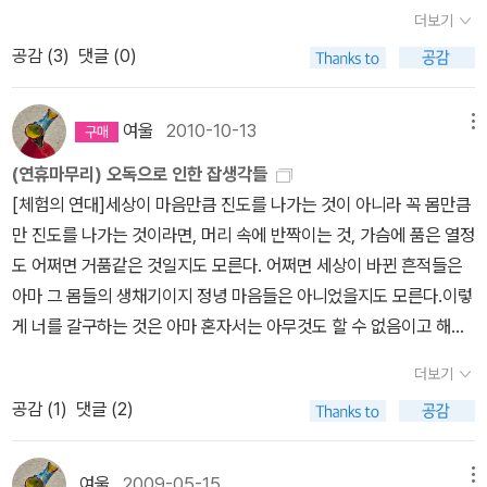
질료들을 통해 그것에 도달하려는 지난한 노력을 의미한다. 서양철학
제를 간략히 읽어보자.바디우는 말한다. 19세기는 미래의 유토피아
더보기
나와주어야 하는 게 아닌가 싶다. 세계문학전집판이라면 더 믿을 만
이 이룩해 놓은 모든 사유를 폭파시키는 해체주의적 허무와 대항하면
를 꿈꾸고 기획하는 시대였다고,그러나 20세기에는 그 유토피아가
공감 (
3
)
댓글 (0)
하겠다... 13. 08. 23.
서 물자체에 이르기 위해 끝없이 탐구하는 일, 혹은 이보다 투박하지
미래의 것이 아니라 바로 지금-여기에서 실현되는것이어야 했다고.1
만, “철학은 궤변론에 대항해서 진리들이 있다고 선언”하는 일, 이것
9세기에 팽배했던 역사주의의 신화(역사적 진보에 대한 믿음)는혁명
이야말로 진정한 제스처일 것이다(Badiou, 󰡔조건들󰡕, 2006: 86).
여울
2010-10-13
메뉴
적영웅주의(혁명적 결단을 내릴정치적 영웅의 도래를 열망하는 것)
즉 이들이 강조하는 것은 진리에 다가서기 위한 현재적 실천이다. 상
로 변모한다.이러한 전환의 핵심에 인간의 종적 정체성에 대한 근본
(연휴마무리) 오독으로 인한 잡생각들
실에 대한 상실감만을 소유하려는 우울증 환자들과 같이 이들은 내용
적인 실험의식이 자리 잡고 있었다.니체의 위버멘쉬 개념이 어떤 것
[체험의 연대]세상이 마음만큼 진도를 나가는 것이 아니라 꼭 몸만큼
없는 실천, 껍데기만 남은 실천을 소유하려 한다. 이들이 다다를 곳은
이었든, 그리고 나치의 인종실험을 통해 볼 수 있듯,20세기의 도입부
만 진도를 나가는 것이라면, 머리 속에 반짝이는 것, 가슴에 품은 열정
결국 “부재하는 현존” 혹은 그것이 전부인 진리다(김홍중, 󰡔마음의
를 지배한 감성 중 하나가 기존의인류와는 다른 인류가필요하다는 의
도 어쩌면 거품같은 것일지도 모른다. 어쩌면 세상이 바뀐 흔적들은
사회학󰡕, 2009: 237). 아감벤은 메시아적 사건은 우리 옆에 있는
식이었음은 부정할 수 없을 것이다.요컨대, 20세기는 모든 것을 새롭
아마 그 몸들의 생채기이지 정녕 마음들은 아니었을지도 모른다.이렇
것(파루시아parousia)이라고, 즉 “메시아는 이미 도래하고 있으며,
게 시작하고자 했던 시대라는 것(두번째와 세번째 인용문).아마도 2
게 너를 갈구하는 것은 아마 혼자서는 아무것도 할 수 없음이고 해도
메시아적 사건은 이미 성취되어 있다.”고 말한다(Agamben, 󰡔남겨
0세기는 그 새로움을 위해 거짓과 왜곡의 베일을 찢는 것이 필요했을
의미없음이다. 이렇게 홀로 서있다는 것은 안개같은 것이어서 비를
진 시간들󰡕, 2009: 121). 그러나 이 도래와 성취는 우리의 옆에 있는
더보기
것이다.그래서 20세기 혁명적 맑스주의자들의 관심사 역시 '이데올
내리게 할 수 없다. 자꾸 사람들은 너를 피하고 외면하고 열린 마음들
것이지 이미 이뤄진 것이 아니다. 이러한 파루시아는 “그 내부에 또
공감 (
1
)
댓글 (2)
로기론'이라는 논제하에거짓과 위선의 베일이 무엇이었느냐 하는 것
과 몸의 경험을 잊으려고만 해. 한번도 올바로 기억해내지 못해. 몸의
하나의 시간을 포함하고 있고, 파루시아를 지연시키기 위해서가 아니
에맞추어졌다(네번째 인용문).앎을 통해 무지의 미몽 상태에서 깨어
연대는 비슷한 상황을 보고 어떻게 밀고가야한다까지 느낌이 한묶음
라 반대로 파루시아를 파악하기 위해서 파루시아를 연장시킨다.”(같
나야 한다고 믿었던 19세기의 지성들과는 달리20세기의 지식인들은
이 되는 것.[나에 대한 변주]독립적인 생명체는 존재하지 않는다. 인
여울
2009-05-15
메뉴