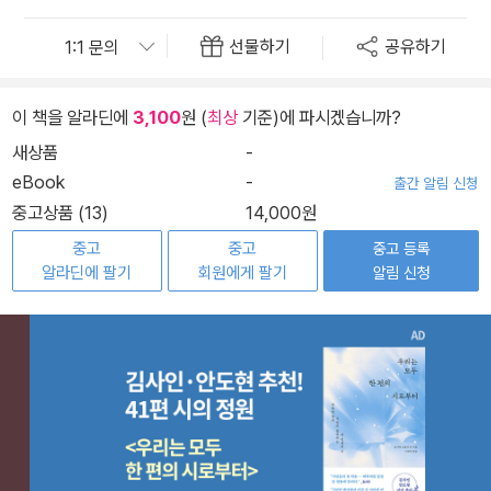
선물하기
공유하기
이 책을 알라딘에
3,100
원 (
최상
기준)에 파시겠습니까?
새상품
-
eBook
-
출간 알림 신청
중고상품 (13)
14,000원
중고
중고
중고 등록
알라딘에 팔기
회원에게 팔기
알림 신청