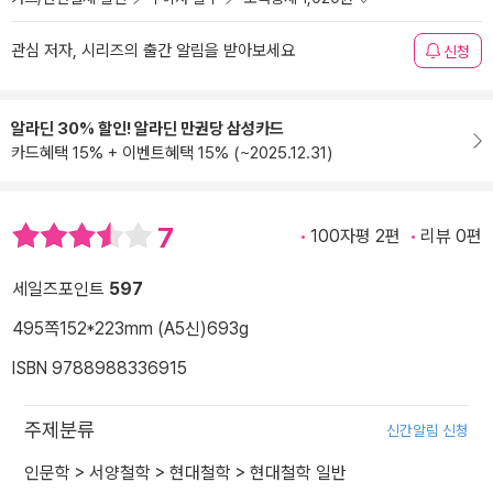
관심 저자, 시리즈의 출간 알림을 받아보세요
신청
알라딘 30% 할인! 알라딘 만권당 삼성카드
카드혜택 15% + 이벤트혜택 15% (~2025.12.31)
7
100자평 2편
리뷰 0편
세일즈포인트
597
495쪽
152*223mm (A5신)
693g
ISBN 9788988336915
주제분류
신간알림 신청
인문학
>
서양철학
>
현대철학
>
현대철학 일반