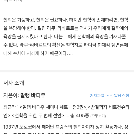
들을 수학과 라캉과 하이데거를 통해 새롭게 사유하면서 철학의 위기
를 정면으로 돌파하려고 했다. 이러한 지은이의 도전적 프로젝트는
주체-존재-진리를 모두 포기한 채 급속도로 확산된 인터넷에 힘입어
철학은 가능하고, 철학은 필요하다. 하지만 철학이 존재하려면, 철학
온통 백가쟁명만 벌이고 있을뿐인 우리 사상계에 많은 것을 시사한
을 욕망해야 한다. 필립 라쿠-라바르트는 역사가 우리에게 철학에의
다.
욕망을 금지시켰다고 한다. 나는 그에게 철학에의 욕망을 가져다줄
수 없다. 라쿠-라바르트의 확신은 철학자로 하여금 현대적 궤변론에
대해 수세에 처하게 하기 때문이다.
하지만 다른 통로가 가능하다. 즉 역사에 대립하여 철학을 욕망하는
것, 역사주의와 단절하는 것이 그것이다. 이때 철학은 그 자신으로 다
저자 소개
시-등장한다. 그 노력이 진리들이 있다는 것을 우리에게 알려주는, 신
도 영혼도 없는, 영원성의 섬광이 그것이다. 이것이 내가 사고와 관련
지은이:
알랭 바디우
저자파일
신간알림 신청
하여 단호하게 의무로 간주하는 방향이다. - 본문 중에서
최근작 :
<알랭 바디우 세미나 세트 - 전2권>
,
<반철학자 비트겐슈타
인>
,
<철학을 위한 두 번째 선언>
… 총 405종
(모두보기)
1937년 모로코에서 태어난 프랑스의 철학자이자 정치 활동가다. 장