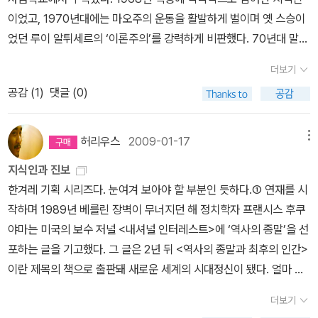
다. 그들의 제스처란 “해독제이자 일시적인 구원책”이자, “부활의 몸
부정한다. 철학이란 공존가능한 사건으로서의 진리의 유적공정이라
경이 아니라 나란 뻥뚫린 구멍은 온통 너로부터 흘러온 것이다. 발라
이었고, 1970년대에는 마오주의 운동을 활발하게 벌이며 옛 스승이
짓”일 것이다(Kristeva, 󰡔검은 태양󰡕, 2004: 216 ; 217). 그러나
는 과정에 비추어, 사유의 개별적 '조건들'로 명명, 개념화할 수 있을
낸 [나]로 존재하는 것이 아니라 실은 발라내서 구멍난 [나]로 존재했
었던 루이 알튀세르의 ‘이론주의’를 강력하게 비판했다. 70년대 말
이어지는 크리스테바의 가혹한 말을 기억해야 한다. ““나(네르발-인
뿐이라는 것이다. [성과 속] 엘리아데, 이은봉 역 성과 속은 애초 장소
던 것이다. 나는 없고 온통 너로 인한 것이 [나]다.5. [나]는 없고 애초
마오주의 운동의 쇠퇴 속에서 마르크스주의와는 다른 대안을 마련하
용자)는 두 번이나 지옥의 강을 승리자로 건넜다…….” 세 번째는 그러
를 나타내는 공간으로 쓰였다. 원시인들에게는 공간이 항상 균질적인
더보기
[-나-너]로 있는 것이라면 그리고 그 숱한 학문이 그 위에 올린 누각
기 위해 집합이론과 여러 탈근대 철학의 조류를 비판적으로 수용해 1
지 못할 것이다.”(같은 책: 217)
것이 아니었음을 알 수 있다. 성은 완전을 뜻하는 헬씨, 호울 등으로
공감 (
1
)
댓글 (0)
이라면 처음부터 다시 시작해야 한다. 사람의 역사란 것이 기껏 사람
988년 <존재와 사건>을 집필했다. 이는 새로운 진리 이론을 수립함
속은 분열을 뜻하는 crisis의 어근으로 변화한다. 성의 현상은 대단히
만을 생각했지 옆에 붙어있는 사회에 대해 많은 생각을 해본 적이 없
으로써 철학을 복권시키려는 시도였다. 이후 <철학을 위한 선언> <
다양하지만 회복해내려는 태도는 공통적이다. [성과 속은 무엇인가]
다. 그리고 따지고보면 사회에 대한 입장도 대가마다 다르고 허술하
윤리학> <조건들> <메타정치 소론> 등에 이어 2005년에는 <존재
허리우스
2009-01-17
메뉴
불교입문 우리출판사 高崎直道, 유식학입문, 오형근, 불광출판사
다. 사회에 대한 철학도 인간에 대한 철학도 비루하고 남루하기 그지
와 사건>의 2권인 <세계의 논리>를 출간한다. 이 밖에도 바디우는
[전략적 사고를 위한 미래예측], 교보, 사단법인 유엔미래포럼 - 기법
지식인과 진보
없다.6. 자유만, 평등만, 공화만..인권도...이렇게 깃발이 나부꼈지만
현실의 정치적 이슈에 개입하는 <정황> 시리즈를 출간하고 있고, 옛
[world shock 2012 ]임박한 세계 대변혁 시나리오 the mystery
한겨레 기획 시리즈다. 눈여겨 보아야 할 부분인 듯하다.① 연재를 시
그 곁에 쌍으로 붙어있어야 하는 것들이 없다. 유적존재라면, 사회에
동지들과 결성한 ‘정치 조직’(Organisation Politique)을 통해 ‘당
of 2012, 샘앤파커스 2007 극단적 미래예측 << 펼친 부분 접기 <<
작하며 1989년 베를린 장벽이 무너지던 해 정치학자 프랜시스 후쿠
붙어있는대로, 발라내지 않고 붙어있는 사고를 해본 적이 없다. 낭만
없는 정치’를 기치로 활발한 정치 활동을 펴고 있다.바디우는 도그마
2. 보려고했으나 대출중이어서 없는 책들>> 접힌 부분 펼치기 >> <
야마는 미국의 보수 저널 <내셔널 인터레스트>에 ‘역사의 종말’을 선
만 가득찬 자유의 깃발만이, 낭만만 그득한 평등의 깃발만이 날릴 뿐
로서의 진리를 거부한다. 진리는 복수로 존재하며, 항상 불투명한 성
< 펼친 부분 접기 <<3. 가볍게 읽거나 읽은 책>> 접힌 부분 펼치기
포하는 글을 기고했다. 그 글은 2년 뒤 <역사의 종말과 최후의 인간>
이다. 그리고 우리는 원하고 바라는 바를 그 깃발만을 써서 말하고 요
격을 가진 ‘사건’에서 출현한다. 그가 원하는 철학은 여러 진리를 동시
>> << 펼친 부분 접기 <<4. 가볍거나 무겁거나 한 영화>> 접힌 부
이란 제목의 책으로 출판돼 새로운 세계의 시대정신이 됐다. 얼마 못
구한다.7. 그렇게 너를 만날 수 있다면, 망각의 그늘에서 너가 온몸으
에 사유하는 것이다. 이전의 철학은 진리의 생산을 한 영역에 가뒀고,
분 펼치기 >> << 펼친 부분 접기 <<1. 의 뱀발 - 박이문님의 책소개
가 그 순진함과 조야함이 드러났다는 의미에서 기만적이었던 이 선언
로 다가온다면, [나]만으로 사유하고 사는 것이 아니라, 삶은 늘 [너-
그것을 전능한 것으로 간주해 다른 진리들을 억압했다.
» 알랭 바디
더보기
글을 보다 몇편 인상에 남는 책들. 박희진님의 시를 보고 싶고, 어제
은, 하지만 지금까지도 계속 영향력을 행사하고 있다는 점에서는 지
나]에 빚진 것이라면, 그렇게 사회와 사람을 제거하지 않는 다른 길이
우 Alain Badiou
■ 사르트르·알튀세르·마오를 거쳐 프랑스 파리의