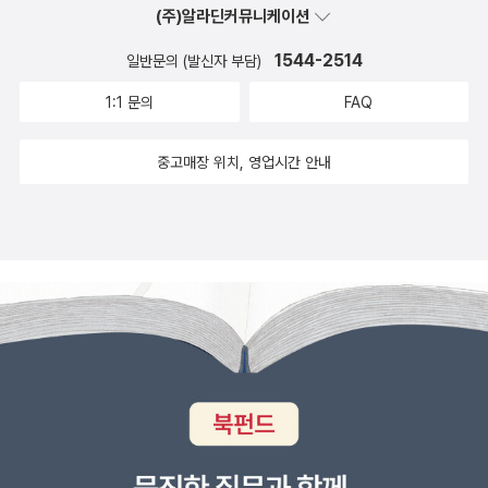
로 제기되고 있고 그 기존문법에 대한 기호적 표출로는 하이데거로부
기술의 발전을 추적하면서 그것이 인간적 삶의 형식을 어떻게 변형시
(주)알라딘커뮤니케이션
복권시키기 위해 기존의 철학을 넘어선다. 그의 시도에서 가장 눈에
터 비롯되는 것으로 보인다. 하이데거의 특히 <존재와 시간>에서부
키고 있는지, 또 비자본주의적인 과학기술 발전의 길은 어떤 것인지
띄는 것은 그가 진리를 바라보는 방식이다. 그에게 진리는 여러 영역
1544-2514
일반문의 (발신자 부담)
터는 익숙하지 않던 이상한 이음선들, 괄호문자들이 사태를 이루며
탐색하고 있다.독일에서는 위르겐 하버마스와 카를오토 아펠 이후 독
에서 생산되는 것이다. 다시 말해, 그에게 진리란 복수(複數)의 절차
등장하는 것을 볼 수 있는데 그 문장과 함께 뒤섞이는 기호들 자체가
1:1 문의
FAQ
일 비판이론의 전통을 계승한 악셀 호네트와 한스 요아스가 이번 기
속에서 생산되는 복수의 진리이다. 그러한 진리는 예술·정치·과학·사
우선 문법언어의 어떤 한계를 희화적으로 보여주는 것이 아닌가? 시
획의 핵심 인물들이다. 그리고 프랑스 후기구조주의와 비판이론을 독
랑 같은 철학 외부의 영역에서 생산된다. 철학의 할일은 스스로 진리
간에 던져진 존재의 미세 내용들이 기존의 문법적 언어들로는 몸에
중고매장 위치, 영업시간 안내
창적으로 결합해 새로운 사상 지평을 열어가는 크리스토프 멩케도 주
를 생산하는 것이 아니라 외부에서 생산된 진리를 ‘사유’하는 것이다.
맞지 않는 것처럼 이미 불편해진 것이다. 그런 그림들은 용암들처럼
요 인물로 소개될 것이다 아울러 <자본주의의 종말>이란 책으로 국
‘진리는 없다’고 말하는 탈근대 철학에 맞서 바디우는 ‘진리는 있다’고
이미 내부에서 꿈틀거리고 있는 폭발전의 화산의 그림을 쉽게 떠오르
내에서도 화제를 모은 엘마 알트파터나 <히스테리>로 독창적인 여성
응수하는 것이다. 그러나 이는 탈근대 철학의 모든 것을 부정하는 시
게 한다. 그러한 기호적 언어에 대한 불편이 들뢰즈에 이르러서는 전
연구의 새 차원을 보여준 크리스티나 폰 브라운도 <한겨레> 독자들
도가 아니다. 오히려 바디우는 탈근대 철학의 진지한 문제제기를 수
통적인 기술들의 문장들을 이즈러지게 뒤틀다 못해 아예 노골적으로
을 만날 것이다.이번 기획에서 가장 역점을 둔 것 가운데 하나는 이탈
용하는 가운데 전통 철학의 진리와는 전혀 다른 진리를 말하는 것이
기호와 존재에 대한 층위의 차이로 이원화되는 것으로 정리되고 있는
리아의 진보 지식인들 소개다. 안토니오 그람시라는 걸출한 마르크스
다. 진리는 복수로 존재하며, 항상 불투명한 성격을 지닌 ‘사건’으로부
것을 보게 되는데--- 곧 존재의 생성, 역능, 그 전방향의 신비는 재현
주의자를 배출한 이후 20세기 후반 이탈리아에서는 탁월한 진보 지
터 출현한다는 것이 그의 주장이다. 바디우가 말하는 진리는 과거의
적 논리나 개념 언어는 분명한 한계를 지니고 있어서 그 한계로는 충
식인들이 대거 출현하면서, 세계 사상의 흐름이 프랑스에서 이탈리아
철학이 말하고 있는 진리가 아닌 혁신된 진리이다. 이렇게 바디우는
분히 포착되지 않는다는 비평적 정리, 회의가 그것이다. 언어에 기초
로 이동할 것이라는 다소 때 이른 전망을 낳고 있다. 그들을 모두 소개
도그마로서의 진리를 완전히 거부하고 진리를 새롭게 파악함으로써
한 사유개념, 철학들은 사유전개의 공통감을 지향하고 그 공통감에
하지 못하는 것이 아쉽지만, 이번 기획에서 다룰 안토니오 네그리, 조
철학을 구원하고자 한다. 이전의 철학은 여러 진리를 동시에 사유하
대한 함의를 자본으로 지식개념의 권위를 확보 사물과 자연의 혼돈에
르조 아감벤, 잔니 바티모는 이미 독자적인 사상 영역을 개척한 21세
지 못했다. 그리하여 철학은 진리의 생산을 어느 한 영역에 가두었고,