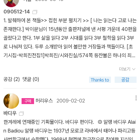
은 책: 121) 이러한 연장은 ‘지양katargeō’의 성격을 띠며, 이것은
우리가 안다고 믿었던 것 자체가 이미 어떤 베일, 어떤 오인속에서만
간과 자연, 물질과 비물질의 '관계속에 존재'하는 것이 '나의 생명'이
‘약함asteneia’을 통해서 효과를 발휘하게 된다(같은 책: 174~18
090512-14
가능했다고 생각했다.앎을 통해 현재의 문명적 빈곤을 탈피할 수 있
다. 마치 그물코처럼 연결되거나 동전의 양면처럼 '함께' 존재한다. 인
5). 마치 나치스당이 권력을 장악했을 때, “개인의 자유에 관한 헌법
1. 발췌하여 본 책들>> 접힌 부분 펼치기 >> [ 나는 읽는다 고로 나는
을 것이라는 역사주의-실증주의적 낙관론은지금 여기에서 현재의 거
도어로 그물은 인드라망이다. 인드라망의 관계 속에 '나의 생명'이 존
의 제조항을 단순히 정지시킴으로써” 그들의 권력을 유지할 수 있었
존재한다.] 박이문님이 15년동안 출판저널에 낸 서평 가운데 40편을
짓과 위선의 껍질을 벗겨내야 한다는 편집증적 혁명론으로 대체되었
재하므로 '나의 생명'이란 나 혼자만의 것이 아니다.(파란여우 도법스
던 것과 같이 메시아적 사건은 지양됨으로써 약함 속에서 실현된다
골랐다고 한다. 1부 삶을 읽다 2부 시대를 읽다 3부 철학을 읽다 3부
다.이 20세기의 혁명론을 바디우는 라캉의 용어를 사용해 '실재에 대
님 강연후기 가운데)뱀발. 1. 연휴 중간중간 책들을 모아두고 본다. 숙
(같은 책: 176). 그리하여 어떠한 요구나 대가의 의무도 초월한 과잉
로 나눠져 있다. 두루 소개받아 읽어 볼만한 거장들과 책들이다. [초
한 열망'(Passion for the Real)이라 부른다.그래서 라캉의 명제를
제는 아니지만 지난 초여름의 관심이 이어지는 셈이다. 돌아서면 잊
적인 상태, 즉 “언제나 모든 것을 넉넉하게 가질 수 있고 온갖 좋은 일
기시집-박희진전집1]박희진/시와진실/574쪽 등잔불은 하나의 죄그
빌린 바디우의 첫번째 테제는 이렇다.'20세기는 19세기가 상상(계)
어버리지만 읽는 순간의 강렬함은 조금조금 남는다. 그 윤곽들이 언
을 얼마든지 행할 수 있는”, “주권적=자기통치적”인 형태로 나타나게
만 나라지요/밤이면 켜지는 등잔불은 가난한 가슴의 나라지요/사랑
적관계를 맺었던 것의 실재이다.'(19쪽)
제 세세히 들어차게 될지 염려도 되지만, 느릿느릿 속도를 줄여 찬찬
더보기
된다.(같은 책: 197 ; 199). 이것에 대한 믿음이 바로 메시아즘이며,
하는 사람에의 사연을 쓰다 못해 한숨 짓는 등잔불은 오롯한 사랑의
히 들여다 본다.2. 자유, 평등, 민주주의, 공화...어쩌면 서구의 사상이
공감 (
2
)
댓글 (0)
이러한 메시아즘에 대한 믿음을 기반으로 바울은 실천할 수 있었고,
나라지요 [등잔불은] 지와성의 이중주 움베르토 에코, 마르티니 [무
란 것이 인간을 세상에서 발라내는데 천오백년을 썼고, 그렇게 발라
벤야민은 아케이드 프로젝트를 진행할 수 있었음을 아감벤은 말하고
엇을 믿을 것인가] 반철학적 거인과 싸우는 정통철학 소년 바디우,
낸 [나]로 세상을 망치는데 또 다른 오백년을 쓰고 있다면, 그렇게 발
자 하였다. 이들이 말하고자 하는 것, 그들의 현란한 말하기가 포장
[조건들] /새물결/495쪽 - 알랭 바디우는 포스트모더니즘 이후 해체
허리우스
2009-02-02
메뉴
라낸 [나]만의 독선과 오만에 대해 다시 원점으로 돌아가야하는 것이
해 놓은 것은 결국 실천이 아닐까? 그렇다면 이 지난하고도 엄숙한
담론이 우세했던 철학계에 정통 '형이상학'으로의 회귀를 주장하며 나
이치에 맞다.3. 철학도, 예술도, 과학도, 사랑도 그 이기심에 사로잡혀
바디우
실천이 예비하고 있는 것은 무엇인가? 실천이 작동할 때 허무가 낄
타난 철학자다. 정통 철학계에서 보자면 그는 '포스트모더니즘'이라는
종언을 고했다. 그러니 예술도, 철학도, 사랑도 과학도 없다. [나]만의
한겨레에 연재중인 기획물이다. 바디우 편이다. ② 알랭 바디우 Alai
자리는 없을 것이나 그 내용 없는 실천은 언제든 허무가 틈입할 자리
비철학적 거인 골리앗과 정면으로 싸워 이긴 철학소년 다윗과도 같은
오만과 자신감은 멸했다. 고로 [나]는 없다.4. 발라낸 인간은 이제 혼
n Badiou 알랭 바디우는 1937년 모로코 라바에서 태어나 파리고등
를 마련되어 있다. 그들의 제스처란 그들 식으로 말하자면 이런 것이
존재다. 바디우는 정통철학에서 말하는 '단하나'의 진리에 대해서는
자 생각할 수 없다. 인류가 오백년동안 잊은 [너]를 불러낸다. 몰아지
사범학교에서 수학했다. 1968년 혁명에 적극적으로 참여한 지식인