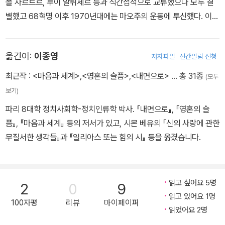
폴 사르트르, 루이 알튀세르 등과 직간접적으로 교류했으나 모두 결
별했고 68혁명 이후 1970년대에는 마오주의 운동에 투신했다. 이후
프랑스에서 마오주의 운동이 쇠락하자 새로운 정치적, 철학적 대안을
찾고자 노력했다. 그 결과 1982년 《주체의 이론》, 1988년 《존재와
옮긴이:
이종영
저자파일
신간알림 신청
사건》 을 출간하여 자신만의 사유 체계를 확립했다. 자신을 ‘포스트
레닌-마오주의자’라 칭하는 바디우는 철학뿐 아니라 정치, 사랑, 문
최근작 :
<마음과 세계>
,
<영혼의 슬픔>
,
<내면으로>
… 총 31종
(모두
화, 민주주의, 혁명, 자본주의와 신자유주의 등 광범한 주제에 관한 폭
보기)
넓은 글쓰기로 동시대 혁명의 가능성을 진단 및 설파하고 있다. 파리
파리 8대학 정치사회학-정치인류학 박사. 『내면으로』, 『영혼의 슬
8대학, 파리 고등사범학교 교수 역임, 프랑스현대철학연구소(CIEPF
픔』, 『마음과 세계』 등의 저서가 있고, 시몬 베유의 『신의 사랑에 관한
C) 창설, 다양한 정치 집회 및 활동 참여 등 이론과 현실 모두에서 활
무질서한 생각들』과 『일리아스 또는 힘의 시』 등을 옮겼습니다.
발한 작업을 이어가고 있다.
읽고 싶어요 5명
2
0
9
읽고 있어요 1명
100자평
리뷰
마이페이퍼
읽었어요 2명