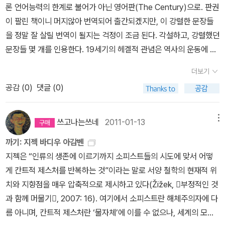
론 언어능력의 한계로 불어가 아닌 영어판(The Century)으로. 판권
루는 건 아니지만) <소진된 인간>과 <베케트에 대하여>는 베케트
이 팔린 책이니 머지않아 번역되어 출간되겠지만, 이 강렬한 문장들
이해뿐 아니라, 두 철학자를 비교하는 데도 도움을 줄 듯싶다. 소개글
을 정말 잘 살릴 번역이 될지는 걱정이 조금 된다. 각설하고, 강렬했던
을 참고하면, <소진된 인간>은 '베케트 작품의 감각적 사유를 철학적
문장들 몇 개를 인용한다. 19세기의 헤겔적 관념은 역사의 운동에 의
으로 재해석한 들뢰즈의 독창적 에세이. 피로와 소진이라는 개념을
존하는 것, 즉 대상의 삶에 의지하는 것이었다. 20세기의 관념은역사
문제 삼은 들뢰즈 말년의 예술철학 에세이'이고, 좀더 긴 분량의 <베
더보기
(History)와 직면하는 것, [그리고] 그것을 정치적으로 지배하는 것
케트에 대하여>에서 바디우는 '바디우는 베케트 문학에서 부조리와
공감 (
0
)
댓글 (0)
이다.(<세기> 영어판 15쪽) 그러나 이 세기[20세기]가 스스로를 새
절망과 허무의 징후들만을 읽어 내는 것을 단호히 거부하고, 존재와
로운 시대로, 진정한 인류의 유아기로, 하나의 약속으로 사고했다는
언어 사이의 극도의 긴장을 끝내 포기하지 않고 더 이상 어쩔 도리가
것 역시 사실이다. 심지어 학살자들조차도스스로를 [그] 약속과 새로
쓰고나는쓰네
2011-01-13
메뉴
없는 상황을 다시 견뎌 내고자 하는 지칠 줄 모르는 욕망을 발견한다.'
운 시작의 기호를 통해 표상했다.(17쪽) 19세기는 선포하고, 꿈꾸고,
개인적으론 몇년 전 대학 도서관에서 <베케트와 바디우: 간헐성의
까기: 지젝 바디우 아감벤
약속했다. [반면] 20세기는 지금 여기에서 [새로운]인류를창조할 것
파토스> 같은 책이 눈에 띄길래 바디우의 베케트론이 궁금하던 차였
지젝은 “인류의 생존에 이르기까지 소피스트들의 시도에 맞서 어떻
이라 선언했다.(32쪽) 19세기의 실증주의가 지식의 힘을 긍정했던
는데, 실물을 볼 수 있게 돼 반갑다. 아쉬운 건 베케트 희곡집이 충
게 칸트적 제스처를 반복하는 것”이라는 말로 서양 철학의 현재적 위
곳에서, 이 세기는 오인의 효과라는 테마를 전개한다. 실증주의를 특
분히 나와 있지 않은 점. 예전에 <사무엘 베케트 희곡전집1,2>(예니,
치와 지향점을 매우 압축적으로 제시하고 있다(Žižek, 󰡔부정적인 것
징지었던 인식의 낙관주의에 맞서 20세기는 무지의특별한 힘을, 즉
1993)가 나온 적이 있는데, 절판된 지 오래 됐다. 믿을 만한 비평판이
과 함께 머물기󰡕, 2007: 16). 여기에서 소피스트란 해체주의자에 다
라캉이 '무지의 열정'이라고올바르게부른 특별한 힘을 발견하고, 그것
나오면 좋겠지만, 작품의 난해성을 고려하면 기대 난망인지도 모르겠
름 아니며, 칸트적 제스처란 ‘물자체’에 이를 수 없으나, 세계의 모든
을무대화한다.(49쪽) 위네 인용문으로 20세기에 대한 바디우의 테
다. 그렇더라도 <엔드게임> 같은 대표작들은 복수의 번역본으로