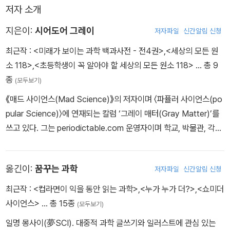
저자 소개
지은이:
시어도어 그레이
저자파일
신간알림 신청
최근작 :
<미래가 보이는 과학 백과사전 - 전4권>
,
<세상의 모든 원
소 118>
,
<초등학생이 꼭 알아야 할 세상의 모든 원소 118>
… 총 9
종
(모두보기)
《매드 사이언스(Mad Science)》의 저자이며 〈파퓰러 사이언스(po
pular Science)〉에 연재되는 칼럼 ‘그레이 매터(Gray Matter)’를
쓰고 있다. 그는 periodictable.com 운영자이며 학교, 박물관, 각종
프로그램에서 볼 수 있는 사진 주기율표 포스터의 제작자이기도 하
다. 그는 또한 세계적인 소프트웨어 시스템인 매스매티카와 울프럼
옮긴이:
꿈꾸는 과학
저자파일
신간알림 신청
알파를 탄생시킨 울프럼 연구소의 공동창립자이다. 현재 미국 일리노
이주의 어바나 샴페인에 살고 있다.
최근작 :
<컵라면이 익을 동안 읽는 과학>
,
<누가 누가 더?>
,
<쇼미더
사이언스>
… 총 15종
(모두보기)
일명 몽사이(夢SCI). 대중적 과학 글쓰기와 일러스트에 관심 있는