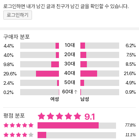
볼 수 있는 118가지 원소들은 이 세상에 존재하는 모든 원소들을 한
로그인하면 내가 남긴 글과 친구가 남긴 글을 확인할 수 있습니다.
눈에 볼 수 있도록 구성한 목록이다. 이 주기율표에 소개된 원소들은
로그인하기
그 특성에 따라 번호와 그룹으로 묶여 있다. 하지만 그동안 딱딱한 교
과서를 통해서는 이 원소들이 어떤 용도로 사용되는지, 어떤 놀라운
구매자 분포
이야기들을 지니고 있는지 잘 알 수 없었다. 《세상의 모든 원소 118》
10대
6.2%
4.4%
은 이처럼 어렵게만 느껴졌던 원소에 얽힌 재미있는 이야기들과 사진
20대
7.5%
4.0%
을 통해 쉽고 재미있게 원소를 만날 수 있도록 구성한 책이다. 우리는
30대
8.5%
9.8%
일상생활에서 많은 원소들의 이름을 듣기도 하고 얘기하기도 한다.
40대
철, 산소, 알루미늄, 구리, 티타늄 등등. 그런데 실제로 이 원소들이 어
21.6%
29.6%
떻게 생겼고, 어떤 용도로 사용되는지 눈으로 확인한 적은 없었다. 원
50대
4.9%
2.4%
소 표본 수집과 사진촬영에 7년이라는 시간을 투자했다는 저자의 말
60대
0.9%
0.2%
여성
남성
이 거짓이 아님을 증명하듯 이 책은 다채로운 원소 사진을 중심으로
구성되어 있다. 이 책은 원소들의 순수한 표본뿐만 아니라, 다른 원소
9.1
평점 분포
들끼리의 합성물, 일상생활과 산업현장에서 사용되는 원소의 예들을
보여주는 매혹적인 사진들로 구성되어 있다. 보는 것만으로도 눈이
77.8%
즐거운 이 책은 화학수업 시간에 배우는 원소 주기율표에 대한 악몽
11.1%