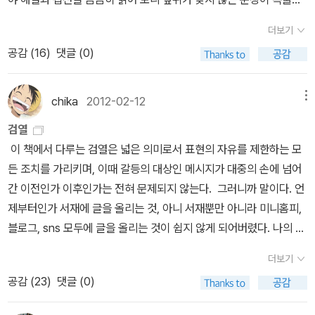
기에 이상하다 싶었다.아직 완독한 것까진 아니지만 '마이트너륨은
더보기
리제 마이트너가 발견했다' 같은 확실하고도 멍청한 오역 몇 가지만
공감 (
16
)
댓글 (0)
눈에 띄는 대로 원문을 찾아서 대조해 보았더니 문제가 꽤 심각했다.
툭하면 앞뒤가 안 맞는 문장이 등장하는 것으로 보아 정말 생각 없이
옮긴 모양인데, 공짜 알바할 생각은 없으니 알라딘 미리보기에서 누
chika
2012-02-12
메뉴
구나 볼 수 있는 것 두 개만 지적해 보자.'수소' 장에서 이 원소를 채운
검열
비행선 힌덴부르크호 폭발 사고를 설명한 다음, '그후 연료는 덜 위험
이 책에서 다루는 검열은 넓은 의미로서 표현의 자유를 제한하는 모
한 가솔린으로 대체되기 시작했다'(15쪽)고 썼는데, 저 비행선에서
든 조치를 가리키며, 이때 갈등의 대상인 메시지가 대중의 손에 넘어
수소의 역할은 연료가 아니라 풍선을 채워 양력(揚力)을 제공한 것
간 이전인가 이후인가는 전혀 문제되지 않는다. 그러니까 말이다. 언
이므로 완전 잘못된 설명이다. 정확히 옮기면 '휘발유를 채운 차량보
제부터인가 서재에 글을 올리는 것, 아니 서재뿐만 아니라 미니홈피,
다는 수소를 채운 차량이 오히려 덜 위험하다'는 뜻이다.비행선 관련
블로그, sns 모두에 글을 올리는 것이 쉽지 않게 되어버렸다. 나의 온
오역은 '헬륨' 장에도 있다. 수소를 헬륨으로 바꿀 경우 '가격이 비싸
갖 스트레스와 머릿속의 복잡한 글타래들을 마구 풀어놓을 수 있었던
다는 점과 이 때문에 사용 빈도가 낮다는' 게 문제라며, '이 인기 없는
더보기
공간이 어느새 스스로의 검열에 빠져 삭제되기 시작했다. 알게 모르
모델로 함께 드라이브하러 갈 사람?'(17쪽) 하고 뜬금없이 묻는데,
공감 (
23
)
댓글 (0)
게 접근해오는 타인의 눈, 나와 무관하지만은 않은 타인의 눈을 의식
정확히 옮기면 '문제는 가격이 비싸다는 점과 양력(揚力)이 덜하다
하게 되면서부터겠지. 과연 나는 자유로운가,에 대한 단상에 빠져들
는 점이다. 높이 날지 못하는 비행선을 굳이 탈 사람이 있을까?'란 뜻