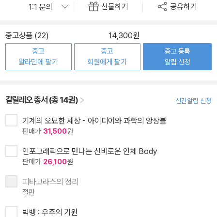
선물하기
공유하기
중고상품 (22)
14,300원
중고
중고
중고 등록
알라딘에 팔기
회원에게 팔기
알림 신청
갈릴레오 총서 (총 14권)
신간알림 신청
기계의 오묘한 세상 - 아이디어와 과학의 앙상블
판매가
31,500
원
인포그래픽으로 만나는 신비로운 인체 Body
판매가
26,100
원
피타고라스의 정리
절판
빅뱅 : 우주의 기원