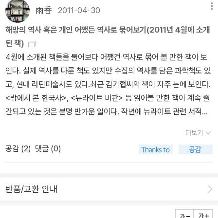
기 쉬운 문제다.하지만 뭐, 개인적인 문제를 넘어서 좀 더 넓은 의미로
雨香
2011-04-30
메뉴
이다.결국 번역자가 내용을 제대로 이해하지 못하고 종종 소설을 써
다가선다면. 세상의 모든 원소라는 걸 보면서 주기율표만 떠올리고
놓은 셈이다. 왜 수소 이야기를 하다 휘발유 이야기가 나오는지 곰곰
해방의 역사 혹은 개인 어쨌든 역사로 묶어보기(2011년 4월에 소개
있는 나,는 지극히 평범한 상태인것 맞겠지? 과학(물론 수학도 그렇
이 생각해 보고, 나아가 수소와 대조적인 헬륨의 특성이 무엇인지를
된 책)
고 그외의 다른 학문도 마찬가지겠지만 ;;)의 심오함을 제대로 알지
인터넷에서 찾아보기라도 했다면 의외로 쉽게 정답을 알아내지 않았
4월에 소개된 책들을 둘어보다 어쨌건 역사로 묶어 볼 만한 책이 보
못하는 내가 관심은 많이 갖고 있으나 차마 깊이있는 이해는 하지 못
을까. 결국 숙고도 부족하고 정성도 부족한 채로 부실하게 번역된 책
인다. 실제 역사를 다룬 책도 있지만 수집의 역사를 담은 과학책도 있
하고 있기에 망설여지는.그보다는 99%정치에 더 관심이 쏠리는. -
이라고 해야 할 것 같다.이 책은 2010년에 초판이 간행된 이래 2012
고, 현대 라틴미술사도 있다.최근 김기협씨의 책이 자주 눈에 보인다.
아니, 그런데 가만히 생각해보면 나는 근본적으로 정치에 대한 불신
년과 2023년에 '개정판'이 두 번이나 나왔다. 하지만 위에 지적했듯
<밖에서 본 한국사>, <뉴라이트 비판> 등 읽어볼 만한 책이 계속 출
을 갖고 있어서 그리 큰 관심을 갖지 않아. 세상이 이모양이꼴로 흘러
이 페이지마다 오역이 한두 개씩 나오는 상황이니, 도대체 뭘 개정했
간되고 있는 것은 분명 반가운 일이다. 작년에 뉴라이트 관련 서적을
간다고 온갖 비판은 다 해대면서 정작 해결적인 접근에는 관심을 뚝
다는 것인지 알 수 없다. 기껏해야 구판의 '2개'를 '두 개'로 바꾸고 '우
읽어보려다 놓쳐 김기협씨의 책은 아직 읽고 있지 못하지만 김기협
끊어버리고 있는 건 아닐까, 싶은 생각이 들어 마음이 좀 씁쓸해지고
더보기
리가 오늘날'을 '오늘날 우리가'로 수정한 정도이니, 결국 '개정판'은
읽기라는 이름으로 책 읽기를 한번 해야 겠다고 생각하는 중이다.그
있긴 한데... 아니, 왜 엑박일까. 제목때문인가? 저 엑박은 '나는 꽃이
공감 (
2
)
댓글 (0)
가격 인상을 위한 핑계에 불과해 보인다.번역자는 한 명이 아니라 '꿈
가 이번엔 해방시대를 담은 <해방일기>를 책으로 독자들에게 나타났
아니다'라는 책이다. 말로는 여성해방운동에, 여성에 관해 관심이 없
꾸는 과학'이라는 단체이다. 과학자 정재승이 주도한 과학 애호가 모
다.'저자는 ‘적대적 공생관계’라는 이름하에 해방정국을 이끌어갔던
다고 하지만 실상 어쩌면 나는 다른 사람보다 조금 더 관심을 갖고 있
임이라는데, 결과만 보면 사실상 실력도 없는 아마추어들이 좋은 책
비정상적인 극우, 극좌 집단의 문제를 짚어냈다. 이들은 일반인들의
는지도 모르겠다는 생각이 든다. 물론 여성운동을 하는 사람들이 보
반품/교환 안내
하나를 망쳐놓은 셈이 되었으니 괘씸한 일이다. 실력도 정성도 없는
마음을 이해하지 않았고, 이해할 필요도 느끼지 않았다. 당시 일반인
면 가소로울만큼의 관심일뿐이겠지만. 대통령을 위한 물리학,
번역자도 문제이지만, 과학 전공자도 아닌 나귀님조차도 쉽게 눈치챈
들은 민족자결의 세상에서 살고 싶은 마음보다도 평화를 누리고 싶은
이라는 책을 읽을 때였다. 지금까지 읽었던 환경에 관한 이론서들과
오류를 15년째 방치한 출판사도 괘씸하긴 마찬가지고...[*] 시오도어