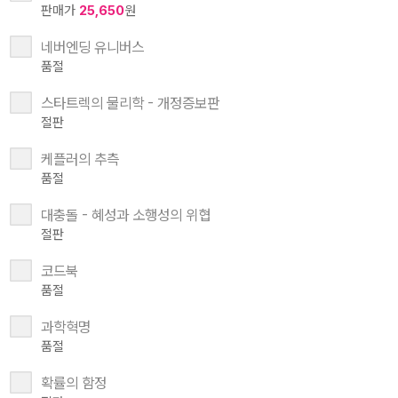
판매가
25,650
원
네버엔딩 유니버스
품절
스타트렉의 물리학 - 개정증보판
절판
케플러의 추측
품절
대충돌 - 혜성과 소행성의 위협
절판
코드북
품절
과학혁명
품절
확률의 함정