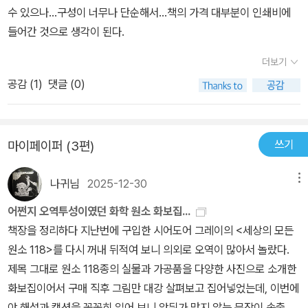
수 있으나...구성이 너무나 단순해서...책의 가격 대부분이 인쇄비에
들어간 것으로 생각이 된다.
더보기
공감 (
1
)
댓글 (0)
쓰기
마이페이퍼 (3편)
나귀님
2025-12-30
메뉴
어쩐지 오역투성이였던 화학 원소 화보집...
책장을 정리하다 지난번에 구입한 시어도어 그레이의 <세상의 모든
원소 118>를 다시 꺼내 뒤적여 보니 의외로 오역이 많아서 놀랐다.
제목 그대로 원소 118종의 실물과 가공품을 다양한 사진으로 소개한
화보집이어서 구매 직후 그림만 대강 살펴보고 집어넣었는데, 이번에
야 해설과 캡션을 꼼꼼히 읽어 보니 앞뒤가 맞지 않는 문장이 속출하