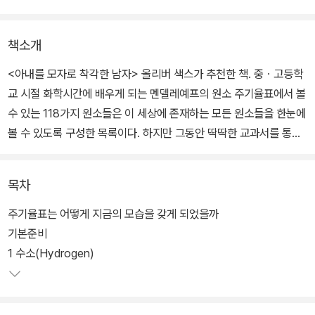
책소개
<아내를 모자로 착각한 남자> 올리버 색스가 추천한 책. 중ㆍ고등학
교 시절 화학시간에 배우게 되는 멘델레예프의 원소 주기율표에서 볼
수 있는 118가지 원소들은 이 세상에 존재하는 모든 원소들을 한눈에
볼 수 있도록 구성한 목록이다. 하지만 그동안 딱딱한 교과서를 통해
서는 이 원소들이 어떤 용도로 사용되는지, 어떤 놀라운 이야기들을
지니고 있는지 잘 알 수 없었다.
목차
이처럼 어렵게만 느껴졌던 원소에 얽힌 재미있는 이야기들과 사진을
주기율표는 어떻게 지금의 모습을 갖게 되었을까
통해 쉽고 재미있게 원소를 만날 수 있도록 구성했다. 원소 표본 수집
기본준비
과 사진촬영에 7년이라는 시간을 투자했다는 저자의 말이 거짓이 아
1 수소(Hydrogen)
님을 증명하듯 다채로운 원소 사진을 중심으로 구성되어 있다. 보는
것만으로도 눈이 즐거운 이 책은 화학수업 시간에 배우는 원소 주기
율표에 대한 악몽을 환희로 바꾸어줄 것이다.