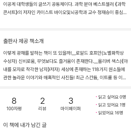
이공계 대학생들의 글쓰기 공동체이다. 과학 분야 베스트셀러 《과학
콘서트》의 저자인 카이스트 바이오및뇌공학과 교수 정재승이 중심이
되어 2003년 만들었으며, 매주 함께 모여 톡톡 튀는 발표와 열린 토
론 등 다양한 방식을 통해 과학적 상상력과 비판적 사고를 키워 가고
있다. 이들의 원대한 꿈은 자연의 경이로움과 이를 밝혀내는 과학의
출판사 제공 책소개
즐거움을 세상 모든 사람들과 함께 공유하는 것이다.
이렇게 광채를 발하는 책이 또 있을까!__로알드 호프만(노벨화학상
수상자) 신비로움, 무엇보다도 즐거움이 존재한다.__올리버 색스(《아
내를 모자로 착각한 남자》저자) 세상에 존재하는 118가지 원소들에
관한 놀라운 이야기와 매혹적인 사진들! 최근 스칸듐, 이트륨 등 이름
도 생소한 원소들이 신문지면에 오르내리고 있다. 세계 최대 희토류
수출국인 중국이 수출량을 줄임으로써 일본을 곤란하게 한다는 내용
읽고 싶어요 0명
8
2
3
으로, 희토류는 원자번호 57번부터 71번까지의 란탄족 원소와 21번
읽고 있어요 1명
100자평
리뷰
마이페이퍼
원소 스칸듐과 39번 원소 이트륨을 아우르는 용어라는 친절한 설명
읽었어요 16명
도 덧붙어 있다. 그런데 원소는 왜 번호가 매겨져 있을까? 중ㆍ고등
이 책에 내가 남긴 글
학교 시절 화학시간에 배우게 되는 멘델레예프의 원소 주기율표에서