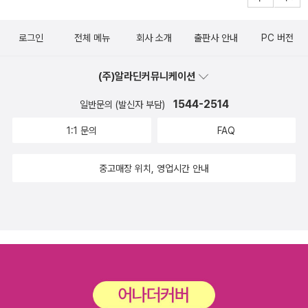
마음, 전쟁 말기의 궁핍에서 벗어나 여유 있는 생활을 즐기고 싶은 마
는 다른 통계와 다른 관점에서 주장하고 있는 글을 읽으면서 처음엔
그레이의 약력을 보니 물리학자 스티븐 울프럼과 함께 울프럼 연구소
음이 더 절실했을 것이다. 그러나 극좌와 극우의 적대적 공생은 인민
혹,하는 마음이었다가 제목때문에 마음이 확 식어버렸었다. '대통령
의 공동 설립자였다는 내용도 있다. 프린스턴 고등연구소의 역사를
로그인
전체 메뉴
회사 소개
출판사 안내
PC 버전
의 지지라는 거짓 명분하에서 ‘제대로 된 정치’를 없애 버렸다. 그렇다
을 위한' 이라는 것. 그것은 국가정책으로서 모든것을 판단한다는 뜻
서술한 <아인슈타인 방의 사람들>을 보면 울프럼은 약관의 나이로
면 이들의 철학은 무엇이었을까? 그 하나는 승리 지상주의였다. 승리
이 아니겠는가. 지금 우리시대의 국가정책이라는 것은 99%가 넘는
물리학 박사 학위를 취득한 천재 소년으로 묘사되는데, 이후 울프럼
(주)알라딘커뮤니케이션
하면, 그리고 이익이 되면 모든 것이 다 용서된다. 절차는 문제가 되지
국민을 위한 것이 아니라는 것은 꼬맹이도 다 알고 있는 사실이다. 원
연구소를 설립하고 과학 연구용 컴퓨터 프로그램 제작 쪽으로 진출했
않는다. 승리에 관대한 한국인들은 베트남에도, 이라크에도 아무런
1544-2514
일반문의 (발신자 부담)
전이 있는 곳 주민들의 아이들이 기형이 된다는 것도, 방사능물질이
다고 알고 있다. 무려 1200쪽에 육박하는 저서 <새로운 종류의 과학
명분이나 죄의식 없이 군대를 파견했다. 그리고 오늘 경쟁에서 승리
우리에게 얼마나 커다란 해가 되는지 알고 있더라도 국가를 위한다는
1:1 문의
FAQ
>이 아마존 베스트셀러 1위에 등극하면서 화제가 되기도 했는데, 확
하지 못한 학생들이 자살에서 그 출구를 찾고 있다. 그러나 여전히 한
명목하에 그 모든것을 덮어버리는 이론의 틀을 만들고 정책의 방향을
인해 보니 그것도 이제 사반세기 전의 일이고, 저자도 모두의 흥분과
국 사회는 승리 지상주의로부터 벗어나지 못하고 있다. 또다른 하나
제시하고 있는 것을 미처 깨닫지 못한다면 그처럼 바보같은 일이 어
중고매장 위치, 영업시간 안내
기대만큼 혁신적인 돌파구는 아직 만들지 못한 채 60대 노인이 되었
는 모험주의이다. 이들의 목적은 대립을 격화시키는 것이며, 타협의
디있겠는가 싶어진다. 예술서는 점점 더 비싸지고,
으니 사람 앞날은 모를 일이다. 그레이는 이후 울프럼 연구소를 떠나
길을 막는 것이다. 그래서 건국준비위원회도 실패했다. 이들은 ‘선명
관심분야는 넓어져만 가고...
과학 저술과 원소 수집으로 소일하는 모양이니 재미있는 사람이다.
성’ 경쟁을 부각시킨다. 따라서 저자는 이들 극단주의자들이 파시스
말하자면 '취미로 원소를 수집하는 사람이다' 정도인 셈인데, 자기가
트 성향의 집단에게 이용당하는 일이 많다고 했지만, 사실은 이들 스
수집한 물건을 책이나 기타 콘텐츠로 재가공할 수 있다는 것이야말로
스로가 파시스트 집단이다. 왜냐하면 이들은 남의 말에 절대 귀를 기
수집가의 바람이자 목표이자 이상이자 '환상의 마로나'가 아닐까 싶기
울이지 않는다. 그저 자기 이야기를 떠들 뿐이며, 자기 이야기에 따라
도 하다. 그나저나 원소 책부터 번역이 이렇게 개판이니, 줄줄이 번역
오지 않는 사람들은 모두 적이며, 이 적들은 극우에게는 ‘빨갱이’이며,
된 나머지 책을 펼쳐 볼 엄두가 나지 않는 것도 사실이다. 가격이나 싸