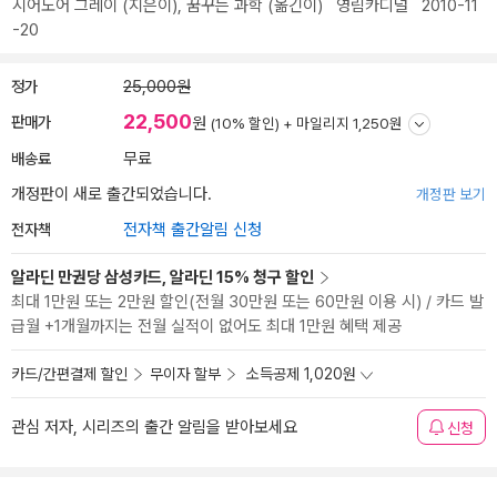
시어도어 그레이
(지은이),
꿈꾸는 과학
(옮긴이)
영림카디널
2010-11
-20
정가
25,000원
22,500
판매가
원
(10% 할인) +
마일리지 1,250원
배송료
무료
개정판이 새로 출간되었습니다.
개정판 보기
전자책
전자책 출간알림 신청
알라딘 만권당 삼성카드, 알라딘 15% 청구 할인
최대 1만원 또는 2만원 할인(전월 30만원 또는 60만원 이용 시) / 카드 발
급월 +1개월까지는 전월 실적이 없어도 최대 1만원 혜택 제공
카드/간편결제 할인
무이자 할부
소득공제 1,020원
관심 저자, 시리즈의 출간 알림을 받아보세요
신청