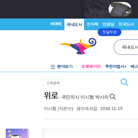
HOME
전자책
만권당
외국도서
국내도서
첫달무료
국내도
분야보기
오뒷세이아
추천마법사
베
소득공제
위로
- 국민의사 이시형 박사의
이시형
(지은이)
생각속의집
2010-11-19