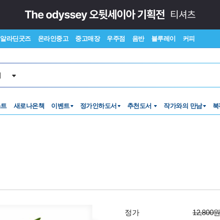
알라딘굿즈
온라인중고
중고매장
우주점
음반
블루레이
커피
서
스트
새로나온책
이벤트
정가인하도서
추천도서
작가와의 만남
북
정가
12,800