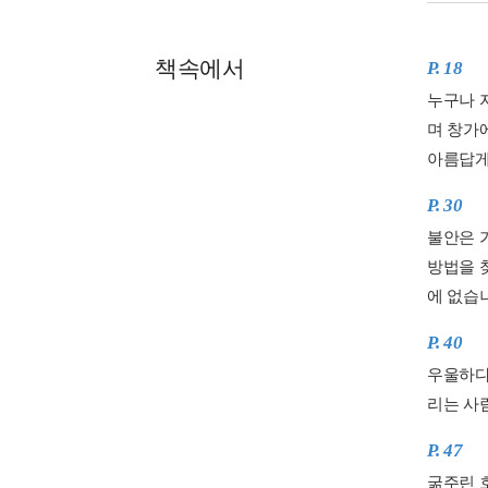
책속에서
P. 18
누구나 
며 창가
아름답게
P. 30
불안은 
방법을 
에 없습
P. 40
우울하다
리는 사
P. 47
굶주린 