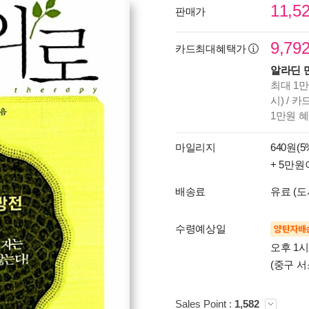
11,5
판매가
9,79
카드최대혜택가
알라딘 
최대 1만
시) / 
1만원 
마일리지
640원(5
+ 5만원
배송료
유료 (도
수령예상일
양탄자배
오후 1
(중구 서
Sales Point :
1,582