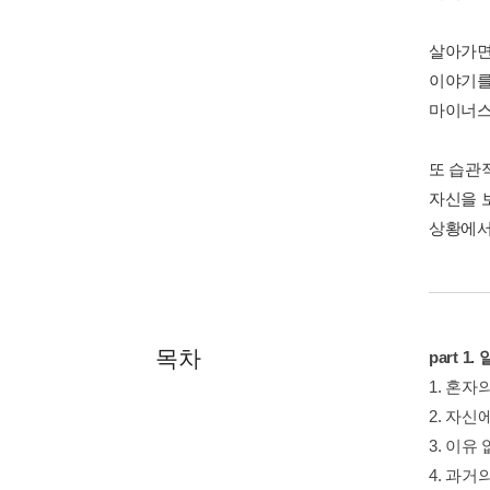
살아가면
이야기를
마이너스
또 습관
자신을 
상황에서
목차
part 1
1. 혼자
2. 자신
3. 이유
4. 과거