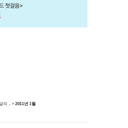
의 ..
>
2011년 1월