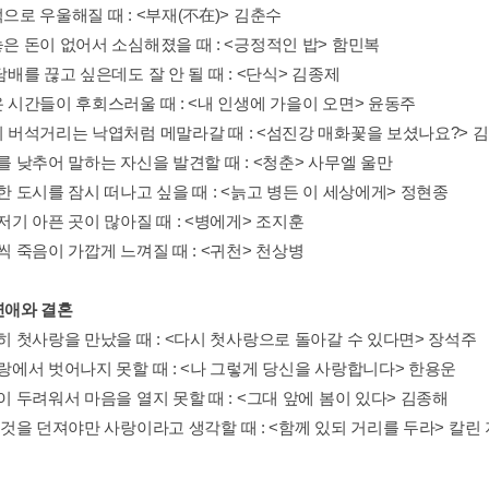
적으로 우울해질 때 : <부재(不在)> 김춘수
놓은 돈이 없어서 소심해졌을 때 : <긍정적인 밥> 함민복
 담배를 끊고 싶은데도 잘 안 될 때 : <단식> 김종제
온 시간들이 후회스러울 때 : <내 인생에 가을이 오면> 윤동주
음이 버석거리는 낙엽처럼 메말라갈 때 : <섬진강 매화꽃을 보셨나요?> 
이를 낮추어 말하는 자신을 발견할 때 : <청춘> 사무엘 울만
답한 도시를 잠시 떠나고 싶을 때 : <늙고 병든 이 세상에게> 정현종
기저기 아픈 곳이 많아질 때 : <병에게> 조지훈
금씩 죽음이 가깝게 느껴질 때 : <귀천> 천상병
. 연애와 결혼
연히 첫사랑을 만났을 때 : <다시 첫사랑으로 돌아갈 수 있다면> 장석주
사랑에서 벗어나지 못할 때 : <나 그렇게 당신을 사랑합니다> 한용운
랑이 두려워서 마음을 열지 못할 때 : <그대 앞에 봄이 있다> 김종해
든 것을 던져야만 사랑이라고 생각할 때 : <함께 있되 거리를 두라> 칼린