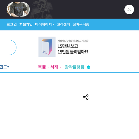
로그인
회원가입
마이페이지
고객센터
장바구니
(0)
투비컨티뉴드
펀드
북플
서재
창작플랫폼
투비컨티뉴드
원