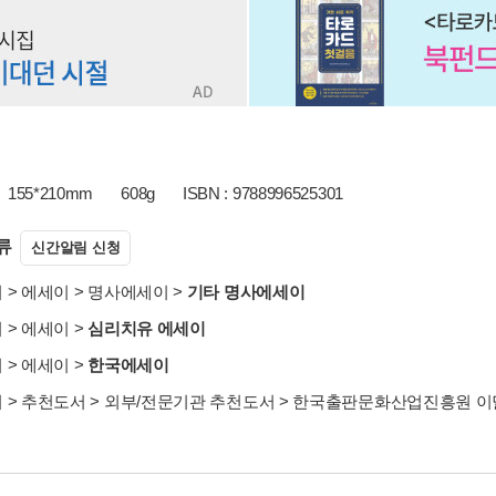
155*210mm
608g
ISBN : 9788996525301
류
신간알림 신청
서
>
에세이
>
명사에세이
>
기타 명사에세이
서
>
에세이
>
심리치유 에세이
서
>
에세이
>
한국에세이
서
>
추천도서
>
외부/전문기관 추천도서
>
한국출판문화산업진흥원 이달