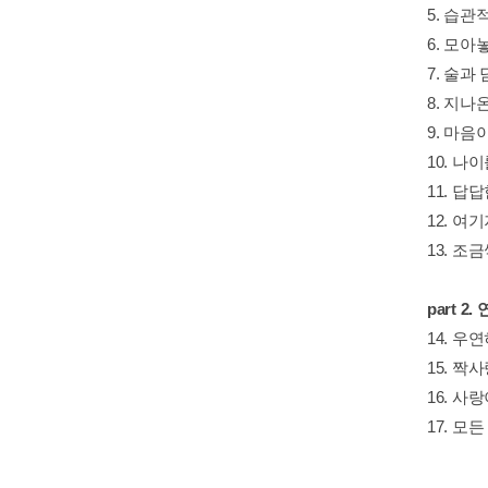
5. 습관
6. 모아
7. 술과
8. 지나
9. 마
10. 나
11. 답
12. 여
13. 조
part 2
14. 우
15. 짝
16. 사
17. 모