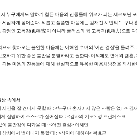
서 누구에게도 말하기 힘든 마음의 진통들에 위로가 되는 세로토닌 포
 세심하게 짚어준다. 외롭고 쓸쓸한 마음에는 김재진 시인의 '누구나 
 감정인 고독감(孤獨感)이 아니라 플러스의 힘 고독력(孤獨力)으로 
적으로 찾아오는 불안한 마음에는 이해인 수녀의 '어떤 결심'을 들려주
보호하기 위한 좋은 불안을 분별하라고 권한다. 이외에도 연애와 결혼, 
 겪는 마음의 진통들에 대해 현실적으로 유용한 마음처방전을 제시한
. 일상 속에서
의 시간을 잘 견디지 못할 때 : <누구나 혼자이지 않은 사람은 없다> 김
에게 실망하여 스스로가 싫어질 때 : <감사의 기도> 성 프란체스코
 없이 불안감이 다가올 때 : <어떤 결심> 이해인
의 상처에서 벗어나지 못할 때 : <상처에 대하여> 복효근