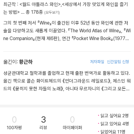
최근작 :
<월드 아틀라스 와인>
,
<세상에서 가장 맛있게 와인을 즐기
는 방법>
… 총 178종
(모두보기)
그의 첫 번째 저서 『Wine』이 출간된 이후 52년 동안 와인에 관한 저
술을 다양하고도 새롭게 이끌었다. 『The World Atlas of Wine』, 『Wi
ne Companion』(현재 제6판), 연간 『Pocket Wine Book』(1977년
부터), 『The Story of Wine』(13부작 TV시리즈), 그리고 그의 회고
록 『A Life Uncorked』 등은 모두 베스트셀러였다. 실제로 『Pocket
Wine Book』은 1,200만 부 이상 판매되었다. 진지하면서 정보가 풍
옮긴이:
황근하
저자파일
신간알림 신청
부하며, 재미있고 가식 없는 그의 독특한 접근 방식은 전세계 와인 애
성균관대학교 철학과를 졸업하고 현재 출판 번역가로 활동하고 있다.
호가들에게 찬사를 얻었다. 또한, 그는 복잡한 주제를 알기 쉽게 그리
옮긴 책으로 콜슨 화이트헤드의 《언더그라운드 레일로드》, 제스민 워
고 즐겁게 전달하였다. 그의 나무와 가드닝에 관한 책과 원예칼럼 『tr
드의 《묻히지 못한 자들의 노래》, 아니타 무르자니의 《그리고 모든
adsdiary.com』은 또 다른 열성팬 층을 형성하였다. 2011년 『Tree
것이 변했다》, 대니 그레고리의 《떠나기 전 마지막 입맞춤》 등이 있
s?A Lifetime’s Journey through Forests, Woods and Gardens』
다.
로 「Garden Media Guild’s Reference Book」을 수상했으며, 프랑스
읽고 싶어요 2명
어로 번역한 이 책은 2012년 최고의 가드닝북으로 「Prix Redout?」를
0
3
0
수상했다. 그의 출간물 누적 판매량은 현재(2019년) 1,900만 부를
읽고 있어요 4명
100자평
리뷰
마이페이퍼
넘었다. 2003년 시라크 대통령으로부터 국가공로훈장 슈발리에를
읽었어요 11명