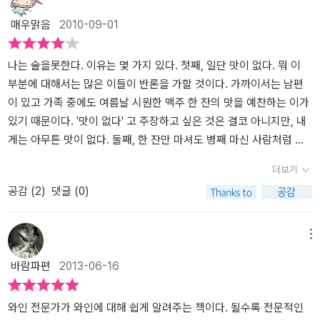
어떤 술을 주문할 것인지,음악 신청을 무엇으로 할 것인지...!받아놓은
매우맑음
2010-09-01
장미꽃다발도 친절한 상대방도 안개에 싸인 듯 어룽거릴 뿐이었습니
다.우수한 사회인이 되기란 참으로 어렵구나 하는 걸 알아차렸어요.
학교 공부 말고도 이 세상엔 배울 것 천지라는 걸 깨달았구요.지금은
나는 술을못한다. 이유는 몇 가지 있다. 첫째, 일단 맛이 없다. 뭐 이
초보 직장인인 당신이 최고의 매너와 상식을 예비해둔다면 반드시 조
부분에 대해서는 많은 이들이 반론을 가할 것이다. 가까이서는 남편
만간 그 수준에 걸맞는 자리가 주어지겠지요.ㅎㅎ정말이지 이 책은
이 있고 가족 중에도 여름날 시원한 맥주 한 잔의 맛을 예찬하는 이가
와인의 모든 것을 차근차근 가르쳐줍니다.풍부한 컬러 자료들이 보는
있기 때문이다. '맛이 없다' 고 주장하고 싶은 것은 결코 아니지만, 내
이의 이해를 도와주구요.참으로 맑은 아침입니다. 저는 벌써 달걀들
게는 아무튼 맛이 없다. 둘째, 한 잔만 마셔도 병째 마신 사람처럼 얼
을 삶아두었습니다.
굴이 붉어진다. 셋째, 분명 취하지는 않았는데 속이 극도로 안 좋아지
더보기
는 순간이 온다. (이 셋째는 좀 이상한 것이 KGB나CRUSIER 같은 맛
공감 (
2
)
댓글 (0)
난 술을 마시면 속이 안 좋아지지 않는다는 사실. 이 이유는 나도 모르
겠다.)'술을 잘 마시는 게 소원'인 사람이 있을까? 그게 바로 나다. 그
러면 대답은 둘로 나뉜다. 젊은 사람은 '마시면 마실수록 늘어' 라고
메뉴
하고 어르신들은 십 중 구는'그거 잘 마셔서 뭐하게' 라고 하신다.내게
바람파편
2013-06-16
는 더 현실적인 대답이 후자다. 왜냐면 나는 결코 마셔대도 늘 것 같지
않다.이 정도면 술과는 거리를 둔 채 인생을 사는 것이 맞을런지도. 그
리고 와인을 추천해둔 페이지는 내게 실습에 있어 꼭 필요한 내용이
와인 전문가가 와인에 대해 쉽게 알려주는 책이다. 될수록 전문적인