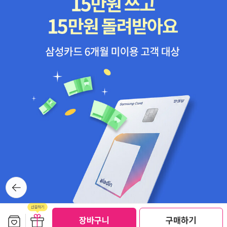
한 맛은 힘들어. 달콤한 와인부터 시작하는 게 좋을 것 같다. 또 잔의
생김새가 다 다른 것도 이유가 있었다. 단순히 보기 좋기 위해, 예쁘기
위해 다양하리라고 생각했던 무식에 가까운 무지가 부끄러워지는 순
간이었다. 와인을 보관하기에 적정한 장소와 온도도. 그리고와인에
충격이 가서는 안 된다는것(병이 깨질까봐가 아니라 맛의 유지 때문
이란다). 그리고 디캔팅을 하는 이유도. 읽기 전에는 디캔팅이라는 것
이 무엇인지도 몰랐던 나로서는 장족의 발전이라고 해도 과언이 아니
다.이 책을 읽으며 와인은 마치아이 같다는 생각이 들었다. 그만큼 애
지중지하는 저자의 애정이 글에서 흠씬 묻어났다. 와인에 대한 애정
과 지식이 이토록 지적일 수 있다니.
뒤로가
기
보관함담기
선물하기
선물하기
장바구니
구매하기