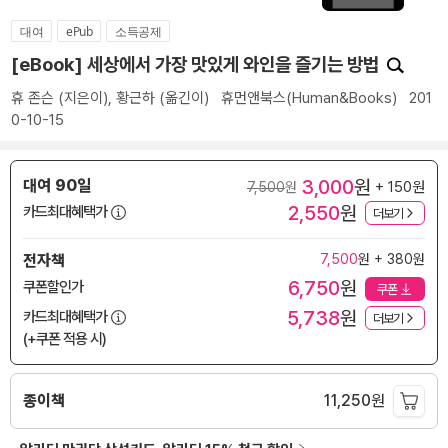
대여
ePub
소득공제
[eBook] 세상에서 가장 맛있게 와인을 즐기는 방법
휴 존슨
(지은이),
황근하
(옮긴이)
휴먼앤북스(Human&Books)
201
0-10-15
3,000
원
대여 90일
+ 150원
7,500
원
2,550
원
카드최대혜택가
더보기
전자책
7,500
원 + 380원
6,750
원
쿠폰할인가
쿠폰
5,738
원
카드최대혜택가
더보기
(+쿠폰 적용 시)
종이책
11,250
원