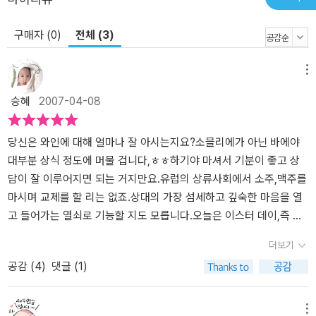
구매자 (0)
전체 (3)
메뉴
승혜
2007-04-08
당신은 와인에 대해 얼마나 잘 아시는지요?소믈리에가 아닌 바에야
대부분 상식 정도에 머물 겁니다,ㅎㅎ하기야 마셔서 기분이 좋고 상
담이 잘 이루어지면 되는 거지만요.유럽의 상류사회에서 소주,맥주를
마시며 교제를 할 리는 없죠.상대의 가장 섬세하고 깊숙한 마음을 열
고 들어가는 열쇠로 기능할 지도 모릅니다.오늘은 이스터 데이,즉 부
활절이지만 가톨릭 신자들은 어려서부터 자연스럽게영성체의 와인을
더보기
가슴 한가운데에 품게 됩니다.ㅎㅎ저의 생애 처음으로 도심의 특급
공감 (
4
)
댓글 (1)
호텔 양식부에 가서현악 연주단의 음악을 들으며 풀 코스 정식을 마
주하던 저녁은 잊을 수가 없네요.정장의 캡틴이 열심히 물어보시는
질문에 저는 한 마디도 제대로 응답할 수 없더군요.무슨 수프,고기와
메뉴