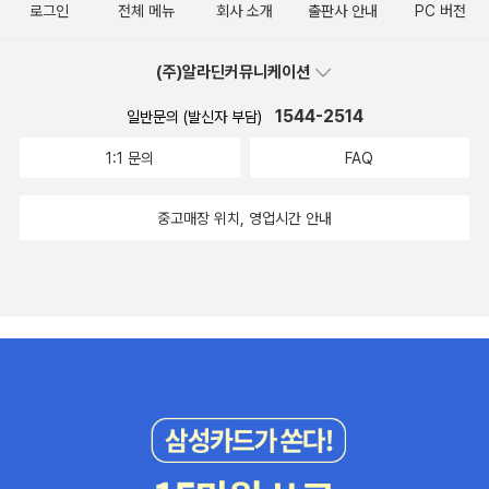
는 게 내 생각이다.현재의 나는 '와인도 모르고 못 마시는 사람' 이다.
로그인
전체 메뉴
회사 소개
출판사 안내
PC 버전
앞서 말한 것과 지금 말하는 것만 보면 결코 알코올음료랑 내가 친해
질 것 같지는 않다. 이것을 알지만와인을 알고 싶은 걸 어떡해. 이 책
(주)알라딘커뮤니케이션
을 다 읽고'와! 와인은 예술적이고 학술적이기까지 하구나' 하는 생각
이 들었다. 막연히 와인을 마시고 싶다는 생각보다 훨씬 동기유발이
1544-2514
일반문의 (발신자 부담)
되리만큼 매력적이었다.와인의 풍미를 묘사하는 대목들은 당장에라
1:1 문의
FAQ
도 와인을 한 입 물고 싶어지기까지 했다. 깊고 그윽하고 쌉싸래하고
혀 위를 풍부하게 감싸고 향이 좋고 색감이 아름다운.... 저자의 와인
중고매장 위치, 영업시간 안내
에 대한 찬사에 나 또한 마음을 뺏기고 말았다. 그 순간 마시면 정말
내게도 와인이 그런 맛으로 느껴지지 않을까 싶기도했다. 뿐만 아니
라 와인에 관한 여러 가지 사실들을 알게 되었다. 나는 여태껏 와인 병
을 왜 눕혀 두는지도 몰랐다.(그리고 바로 우리 집에 와인을 눕혀 두
었다) 심지어 와인을 담은 잔을 가볍게 흔들어 마시는 이유도 몰랐다.
역시 알아야 이해할 수 있고 사랑할 수도 있다고. 와인을 알고 나서 조
금 더 자신감이 생기는 것 같다.(맙소사. 자신감까지....) 그리고 원산
지별 와인의 특성을 기술해둔 부분을 보니 내게는 독일 와인이 제일
잘 어울릴 것 같다. 이 또한 마셔봐야 알 일이고 지극히 전문가의 입장
이라 와인 초보인 내게는 그 맛이 그 맛이겠지만. 초보라 너무 드라이