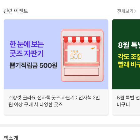
관련 이벤트
전체보기
취향껏 골라요 전자책 굿즈 자판기 : 전자책 3만
8월 특별 선
원 이상 구매 시 다양한 굿즈
바구니
책소개