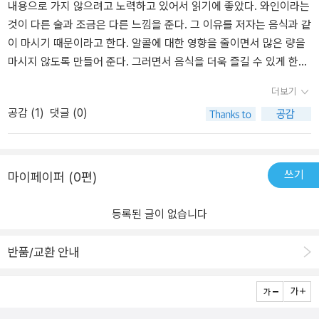
었다. 가격, 원산지, 맛 등으로 와인을 추천하고 있었다. 이제 추천해
내용으로 가지 않으려고 노력하고 있어서 읽기에 좋았다. 와인이라는
주는 와인 한 병을 데려다가 그 맛을 볼 일만 남았다. 친해져야 사랑할
것이 다른 술과 조금은 다른 느낌을 준다. 그 이유를 저자는 음식과 같
수도 있는거겠지? 그러려면 일단 시도가 필요할 듯. 내가 먼저 와인에
이 마시기 때문이라고 한다. 알콜에 대한 영향을 줄이면서 많은 량을
게 손 내밀어 보겠다. 그 다음 와인도 내게 한 걸음 다가와 주겠지. 저
마시지 않도록 만들어 준다. 그러면서 음식을 더욱 즐길 수 있게 한다.
자가 말하는 그 깊고 그윽한 맛과 온 혀 전체에 스미는 그 맛. 나도 알
물론 우리나라 음식에는 그다지 어울리지 않지만 이것도 정답은 없을
더보기
고 싶다. 자자, 이제 와인을 사러 가자. 그런내가웬 와인? 와인은 마시
것 같다.전체 책은 에세이 같은 형태가 아니라 교과서나 입문서 같은
공감 (
1
)
댓글 (0)
건 못 마시건을 떠나 한 번 배워보고 싶다. 음.... 왠지 분위기 있고가
내용이다. 따라서 읽으면서 전체적으로 느꼈던 것은 별로 없다. 다만
볍게 즐기는 술처럼 여겨지기도 하기 때문이다. 와인이라고 시도를
각 세부 장마다 주요한 내용이나 생각들은 정리할 수 있었다. 실용적
안 해본 것은 아니다.남편이 선물 받은 와인이 몇 병 되는데, 역시 나
책이므로 내용에 대해서는 리뷰보다는 책을 직접 읽는 것이 좋다. 특
는 한 잔도 마시기가 힘들다. 아, 코끝이 싸할 정도의 드라이한 맛의
히 각 장마다 알고 싶은 부분을 따로 읽어도 좋을 것이다. 전체는 8장
쓰기
마이페이퍼 (0편)
와인은 와인입문도 제대로 못 한 내게는 그야말로 잔에 담긴 모습만
으로 되어 있는데, 병따기부터 감별하기, 종류, 음식, 주문하는 법 등
감상하다 말아야 할 술이었다. 아직와인과 친해지고픈 간절함이 덜
전반적인 내용을 다 다루었다.
등록된 글이 없습니다
한 것인지 스윗한 맛의 와인을 직접 사서 시음해 보려는 노력은 하지
않았다.근데 이 책을 읽고 슬슬 시작해 보려고. 와인은 뭐랄까. 자동차
반품/교환 안내
면허증과 같은 것 같다. '면허증이 있고 운전을 못 하는 것' 이랑 '면허
증이 없이 운전을 못하는 것'은 결코 같을 수 없다. 다시 말해, '와인을
알고 못 마시는 것' 이랑 '와인도 모르고 못 마시는 것'은 서로 다르다