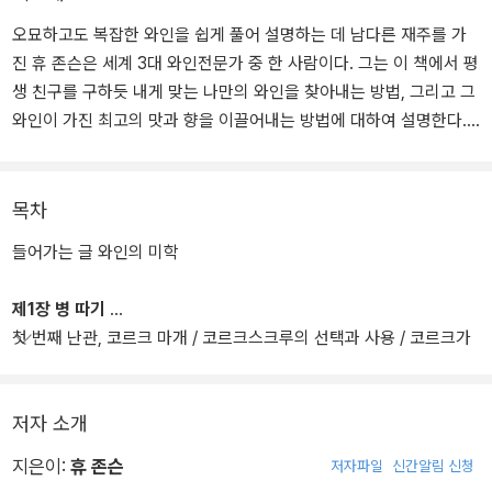
오묘하고도 복잡한 와인을 쉽게 풀어 설명하는 데 남다른 재주를 가
진 휴 존슨은 세계 3대 와인전문가 중 한 사람이다. 그는 이 책에서 평
생 친구를 구하듯 내게 맞는 나만의 와인을 찾아내는 방법, 그리고 그
와인이 가진 최고의 맛과 향을 이끌어내는 방법에 대하여 설명한다.
수많은 와인들을 기본적인 열한 가지 특성으로 구분하는 법을 비롯
해, 어렵게만 느껴지던 와인을 친숙한 대상으로 바꾸어놓을 와인에
목차
관한 다채로운 이야기를 들려준다.
들어가는 글 와인의 미학
제1장 병 따기
첫 번째 난관, 코르크 마개 / 코르크스크루의 선택과 사용 / 코르크가
부서졌거나 빠지지 않을 때 / 불과 깃털로 빈티지 포트 병 따기 / 와인
입문 1 와인을 즐기다
저자 소개
지은이:
휴 존슨
저자파일
신간알림 신청