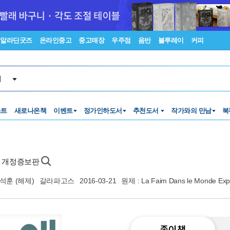
알라딘굿즈
온라인중고
중고매장
우주점
음반
블루레이
커피
서
스트
새로나온책
이벤트
정가인하도서
추천도서
작가와의 만남
북
- 개정증보판
석훈
(해제)
갈라파고스
2016-03-21
원제 : La Faim Dans le Monde Expl
종이책