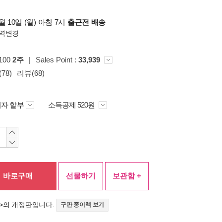
 10일 (월) 아침 7시
출근전 배송
역변경
p100
2주
|
Sales Point :
33,939
78)
리뷰(68)
자 할부
소득공제 520원
바로구매
선물하기
보관함 +
>의 개정판입니다.
구판 종이책 보기