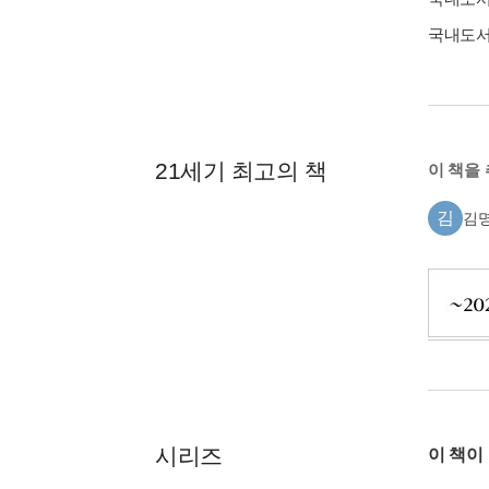
국내도
21세기 최고의 책
이 책을
김
김
시리즈
이 책이