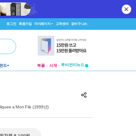
로그인
회원가입
마이페이지
고객센터
장바구니
(0)
투비컨티뉴드
펀드
북플
서재
창작플랫폼
투비컨티뉴드
iquee a Mon Fils (1999년)