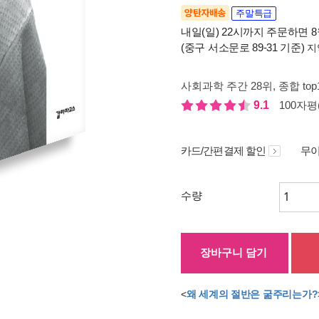
양탄자배송
주말특급
내일(일) 22시까지 주문하면 8월
(중구 서소문로 89-31 기준)
지
사회과학 주간 28위
, 종합 to
9.1
100자평(
카드/간편결제 할인
무이
수량
장바구니 담기
<
왜 세계의 절반은 굶주리는가?