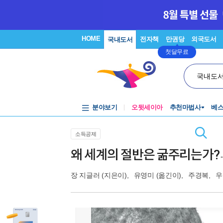
HOME
전자책
만권당
외국도서
국내도서
첫달무료
국내도
분야보기
오뒷세이아
추천마법사
베
소득공제
왜 세계의 절반은 굶주리는가?
장 지글러
(지은이),
유영미
(옮긴이),
주경복
,
우