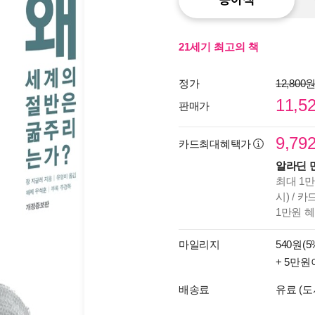
21세기 최고의 책
정가
12,800
11,5
판매가
9,79
카드최대혜택가
알라딘 
최대 1만
시) / 
1만원 
마일리지
540원(5
+ 5만원
배송료
유료 (도