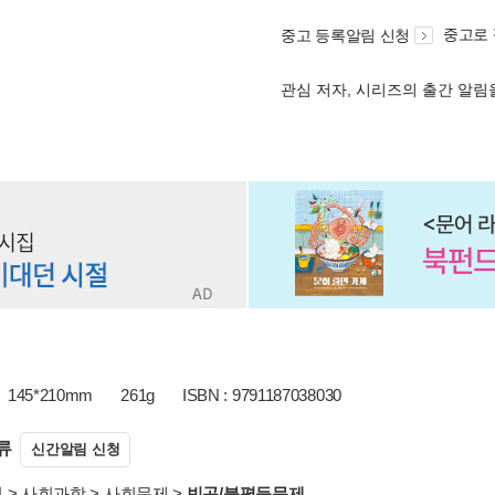
중고로
중고 등록알림 신청
관심 저자, 시리즈의 출간 알
145*210mm
261g
ISBN : 9791187038030
류
신간알림 신청
서
>
사회과학
>
사회문제
>
빈곤/불평등문제