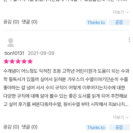
분이나 알아두면 좋을 부분들의 수학자의 비밀노트 박스를 통해 다시
^ ​수학자이면서 과학자인 가우스 이야기...이번에 초등과학 전집과학
이 남네요 ^^ 요즘은 다양한 초등과학책이 나오는데그 내용 중에서
한번 개념을 정리해 주고 있어 살펴보기 좋아요~어렵지만 천천히~
더보기
자가 들려주는 과학이야기 가우스가들려주는 수열이야기를 읽으면서
퀴즈나 미션 형식으로많이 나오는 부분이 수열이더라구요.그래서 오
엄마랑 함께 읽어간다면 아이의 흥미나 관심도도 높아질뿐더러 간단
관련 용어들을 많이 알고 이해하는모습을 보이니 너무 좋았네요.​ [출
공감 (
0
)
댓글 (0)
히려 수열관련한 문제를 풀어내고이해하는데 아이들이 더 적극적이
한 실험을 통해 이해하는데 많은 도움이 되었던 과학자가 들려주는
판사로부터 도서 협찬을 받아 직접 활용 후 작성한 서평입니다.]​
었던거 같아요.고등수학의 수열과도 연계되지만초등수학에서의 덧
과학 이야기 시리즈~ 초등 과학도서로~ 문해력을 키워줄 수 있는 도
셈,뺄셈,곱셈이기본이 되는 내용입니다.항상 재미있게 내용에 빠져들
메뉴
서로~ 추천해봅니다^^
게 되는과학자들의 수업이번에는 가우스가 수열에 대한 주제로아홉
tion10131
2021-09-09
번의 수업을 진행합니다. 하나씩 하나씩 읽어나가는데꼭 예전에 굉장
히 재미있게 봤었던tvn 프로그램인 문제적남자 속 문제를함께 푸는
수개념이 어느정도 익혀진 초등 고학년 어린이뭔가 도움이 되는 수과
듯한 기분이었어요.어떠한 문제를 받아들고 그 문제에 적용된규칙들
학 필독서가 있을까 싶어서 읽혀본 가우스의 수열이야기단순히 수를
을 천천히 찾아나가면서문제가 해결되는 과정을 이해하는데의외로
좋아하는 걸 넘어 서서 수의 규칙이 어떻게 이루어지는지수에 대한
그렇게 어렵지 않으면서 문제를 풀어나갈 수 있었습니다. 이런 수열
다양한 규칙에 대해 알아 볼수 있는 좋은 도서를 읽게 되어 추천해보
이 있으니 암기해두어라가 아니라어떤 수열이 있으면 어떤 규칙이 적
고 싶어 후기를 써본다등차수열, 등비수열 부터 시작해서 피보나치수
용되었는지생각하면서 찾아보고 이해할 수 있도록수업이 진행되어
열의 신비로움까지 읽을 수록 재미난 규칙을 발견할 수 있어서 아이
나갑니다.수학시간에 늘 흥미있게 다가왔던 무한대정말 끝없이 더하
더보기
가 흥미롭게 읽은 도서 이다이제 고학년이면 중학생으로 넘어가야하
기만 한다면 무한대가 되는 걸까아이들이 궁금해하는 부분을 주제로
공감 (
0
)
댓글 (0)
는 시기.수를 계산할때는 공식도 중요한데 그런부분들을 차근차근 알
강의가 진행되기도 하고길고 자세하게 설명되었던 내용 중정말 꼭 알