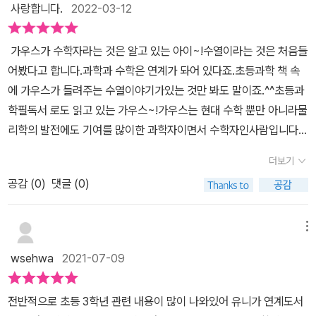
누릴수도 있을 것이다.
사랑합니다.
2022-03-12
에서 많이 보이는 성냥개비 수를 구하는 부분도책을 읽으며 자연스레
알게 되지요. 소수점 아래에 있는 숫자의 개수가 유한개인 소수는 유
​ ​가우스가 수학자라는 것은 알고 있는 아이~!수열이라는 것은 처음들
한소수,소수점 뒤로 숫자가 끝없이 나타나는 소수를 무한소수라고 하
어봤다고 합니다.​과학과 수학은 연계가 돠어 있다죠.초등과학 책 속
는것도 알게 되었답니다.'과학자가 들려주는 과학 이야기' 는 매 장마
에 가우스가 들려주는 수열이야기가있는 것만 봐도 말이죠.^^​초등과
다 주제에 맞는 만화를 통해수학의 개념을 이해하기 쉽게 도와준답니
학필독서 로도 읽고 있는 가우스~!가우스는 현대 수학 뿐만 아니라물
다.가우디의 설명을 통해 각각의 내용을 한 눈에 정리해 볼 수 있어
리학의 발전에도 기여를 많이한 과학자이면서 수학자인사람입니다.​9
요. 책의 뒷부분에는 수학자 소개까지!중등아이들에게 교과연계 필
살에 선생님이 1부터 100까지더하라고 했을 때 등차수열의 원리를이
독서를 꼭 읽어두는것이 중요한데자음과 모음 책들이 중,고등 필독서
더보기
용해서 문제를 해결해 사람들을놀라게 했다는 일화는 널리 알려져 있
로 유명하더라구요.예비중등 아이와 중학공부 선행을 하면서교과연
공감 (
0
)
댓글 (0)
죠.​​저자가 이책을 쓴 이유는초등학교와 중학교에서는 배우지않는 수
계 도서로 이해를 도울 수 있으니 참 좋네요.
열이라는 용어가 수학영재를꿈꾸는 아이들에게 도움이 될 거란생각
에서 였다고 합니다.​​첫번째 수업 차이각 일정한 수열을읽기 시작한
메뉴
아이에요.​초등수학 3학년1학기에관련 내용을 배운다는 사실 아셨나
wsehwa
2021-07-09
요?​책을 읽는 초등6학년 아이는자신이 배운 것이 수열과 관련이있는
것에 대해 이번에 알았다고 합니다.​가우스는 선생님이 되어서 손에
전반적으로 초등 3학년 관련 내용이 많이 나와있어 유니가 연계도서
숫자 카드를쥐고 수업을 시작합니다.​가지고 있는 숫자 카드에서 다음