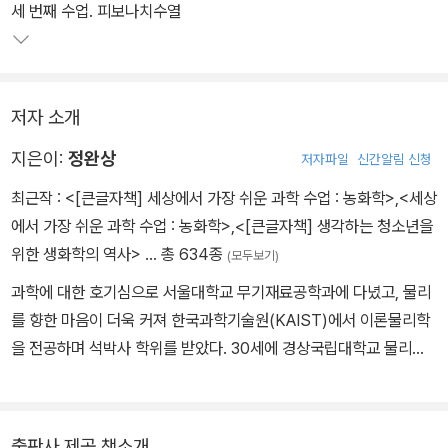
세 번째 수업. 피보나치수열
저자 소개
지은이:
정완상
저자파일
신간알림 신청
최근작 :
<[큰글자책] 세상에서 가장 쉬운 과학 수업 : 농화학>
,
<세상
에서 가장 쉬운 과학 수업 : 농화학>
,
<[큰글자책] 생각하는 청소년을
위한 생화학의 역사>
… 총 634종
(모두보기)
과학에 대한 호기심으로 서울대학교 무기재료공학과에 다녔고, 물리
를 향한 마음이 더욱 커져 한국과학기술원(KAIST)에서 이론물리학
을 전공하며 석박사 학위를 받았다. 30세에 경상국립대학교 물리학
과 교수가 되어 학생들에게 물리 사랑을 전파하고 있다. 초심을 잃지
않기 위해 꾸준히 연구하며 현재까지 국제 학술지(SCI 저널)에 300
여 편의 논문을 게재했다. 직접 만나는 학생뿐만 아니라 더 많은 학생
출판사 제공 책소개