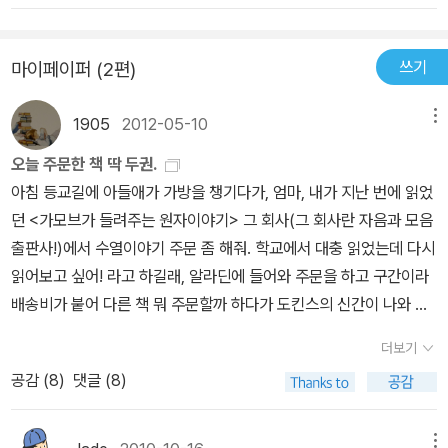
아갈수 있게 도움을 준다고 해야할까?수학자인 가우스에 대해 알아
아두어야할 핵심내용들은만화로 본문읽기를 통해조금더 이해하기 쉽
보기도 하고그에 관련된 용어 정리 그리고 부록으로 담긴 재미난 이
도록 도와줍니다.한번쯤 다들 들어보셨을 피보나치 수열토끼에 빗대
쓰기
마이페이퍼 (2편)
야기 까지부록으로 실린 글을 읽으면 직접 문제도 풀어 나가니 꽤나
어 설명되는 피보나치 수열은다시 읽어봐도 재미있고 신기한 느낌이
재미있어하더라수에 좀 관심이 없거나 관심이 너무 있거나 모두에게
었어요.전체적인 아홉번의 강의가 끝나고 나면부록이 연결되는데앞
1905
2012-05-10
메뉴
도움이 될만한 필독서 인건 확실한것 같다꼭 한번 읽어보기를 추천해
선 아홉강의의 내용이 모두 조금씩다 접목되어 나오는 이야기에요.코
본다
오늘 주문한 책 딱 두권.
시라는 아이가 아픈 아버지의 약을 구하기 위해친구와 함께 모험을
아침 등교길에 아들애가 가방을 챙기다가, 엄마, 내가 지난 번에 읽었
떠나 각종 미션을 해결하는데여러 수열 문제를 풀어나가 결국 약을
던 <가모브가 들려주는 원자이야기> 그 회사(그 회사란 자음과 모음
구해온다는 이야기초등과학책으로서 이해하기 쉽게 한번더 다뤄주는
출판사!)에서 수열이야기 주문 좀 해줘. 학교에서 대충 읽었는데 다시
부분이라 재미있게 읽어갈 수 있었어요.다소 어렵게 느껴질 수 있었
읽어보고 싶어! 라고 하길래, 알라딘에 들어와 주문을 하고 구간이라
던 고등수학이었지만어렵지 않게 이해하기 쉽게 다뤄주어기본적인
배송비가 붙어 다른 책 뭐 주문할까 하다가 도킨스의 신간이 나와 있
개념을 받아들이기 좋았던 초등과학책가우스가 들려주는 수열이야기
길래 같이 주문 했다. 왠간해서 당일배송으로 하지 않는데, 오늘은 아
과학 개념은 너무 어렵기만 하다는 부담도 느껴지지 않으면서천천히
더보기
들애가 수 년만에 주문하는 책이라 당일배송을 누르고 기다리고 있
재미있게 읽어나가기 좋은 책이랍니다.
공감 (
8
)
댓글 (8)
는 중. 꼭 오늘 안와도 상관 없지만. 이 책은 도서검색해보니, 대상이
청소년 이상이여서 중 1 인 큰애한테 도움이 될 것 같아 주문을 했다.
이번 책에선 전반적인 과학의 기초, 생물에서 물리까지 청소년들이
메뉴