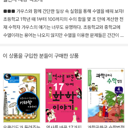
들에게 과학과 수학의 즐거움을 알려주고자 책을 통해 독자를 만나고
■■■ 가우스와 함께 간단한 일상 속 실험을 통해 수열을 배워 보자!
있다. [과학자가 들려주는 과학 이야기 시리즈] 중 《아인슈타인이 들
초등학교 1학년 때 1부터 100까지의 수의 합을 몇 초 만에 계산한 천
려주는 상대성 이론 이야기》를 비롯한 31권과 [과학공화국 법정 시리
재 수학자 가우스의 얘기는 너무도 유명하다. 초등학교와 중학교에
즈] 50권을 집필했다. 최근에는 중학교에서도 통하는 초등수학을 카
수열이라는 용어는 나오지 않지만 수열을 이용한 문제들은 간간이 나
툰으로 그린 [개념 잡는 수학툰 시리즈]를 출간했고, 노벨상 오리지널
타난다. 하지만 학생들의 눈높이에 맞춰 수열에 대해 강의해 줄 수 있
논문을 쉽게 풀어낸 [노벨상 수상자들의 오리지널 논문으로 배우는
는 책은 거의 없었다. 그런데 이 책은 초등학교 고학년부터 읽어 나가
과학 시리즈]를 집필 중이다. 우리나라에서 노벨 과학상 수상자가 쏟
이 상품을 구입한 분들이 구매한 상품
면서 수학 영재의 꿈을 키워 볼 수 있는 책이다. 이 책의 저자는 위대
아져 나오기를 바라는 마음에서 수학과 과학의 다양한 이론부터 직접
한 수학자들이 교실에 아이들을 앉혀 놓은 뒤 일상 속 실험을 통해 그
집필한 책과 소설까지, 폭넓은 콘텐츠를 함께 나누는 네이버 카페 정
원리를 하나하나 설명해 가는 식으로 그들의 위대한 수학 이론을 초
완상 교수의 [수학·과학 창작 콘텐츠]를 운영하고 있다.
등학생부터 이해할 수 있도록 서술했다. 기다란 바게트 빵을 3등분하
고 그 중간 부분을 아이들과 함께 먹고 남은 부분을 다시 3등분하고
중간 부분을 먹고 이런 식으로 계속할 때 남은 빵의 길이를 구하는 방
법을 아이들과 함께 찾는다. 물론 이 과정에는 저자는 비의 값이 일정
한 수열의 원리를 이용한다. 또한 성냥개비을 이용하여 복잡한 수열
을 설명하고 가우스가 규칙성이 있는 수들의 합을 구했던 방법을 아
유클리드가 들려주는
역사를 바꾼 17가지
과학공화국 수학법정