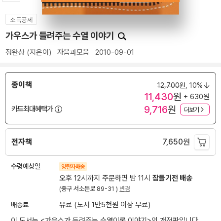
소득공제
가우스가 들려주는 수열 이야기
정완상
(지은이)
자음과모음
2010-09-01
종이책
12,700
원,
10%
11,430
원
+ 630원
9,716
원
카드최대혜택가
더보기
전자책
7,650
원
수령예상일
양탄자배송
오후 12시까지 주문하면 밤 11시
잠들기전 배송
(중구 서소문로 89-31 )
변경
배송료
유료 (도서 1만5천원 이상 무료)
이 도서는 <
가우스가 들려주는 수열이론 이야기
>의 개정판입니다.