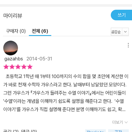
쓰기
마이리뷰
구매자 (0)
전체 (6)
메뉴
gazahbs
2014-05-31
초등학교 1학년 때 1부터 100까지의 수의 합을 몇 초만에 계산한 이
가 바로 천재 수학자 가우스라고 한다. 날때부터 남달랐던 모양이다.
그런 가우스가 『가우스가 들려주는 수열 이야기』에서는 어린이들이
'수열'이라는 개념을 이해하기 쉽도록 설명을 해준다고 한다. '수열
이야기'를 가우스가 직접 설명해 준다면 분명 이해하기도 쉽고, 확실
하게 익힐 수도 있을 것으로 생각되는데 특히 책에서는 수열의 개념
더보기
을 일상 생활 속 실험과 동화라는 수단을 통해서 설명을 해주는데 그
공감 (
2
)
댓글 (0)