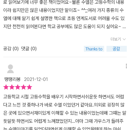
로 읽어보기에 너무 좋은 책이었어요~물론 수열은 고등수학의 내용
에올 숫자를 예측할 수 있는 것은어떤 규칙을 가지고 있기 때문이라
이라 쉽지만은 않은 내용이었지만 말이죠~ ^^;;여러 가지 종류의 수
는것~!​어떤 규칙으로 배열되어 있는 수들을수열이라고 하는 개념을
열에 대해 알기 쉽게 설명한 책으로 초등 연계도서로 어려울 수도 있
배우게 됩니다.​직접 눈으로 보고이해를 하게 되니 수열 그거별거 아
지만 천천히 읽어본다면 학교 공부에도 많은 도움이 되지 싶어요~ ^^
니라는 생각을 하게 된 아이입니다.​​그리고 매 수업의 마지막에있는
초등학교 1학년 때, 1부터 100까지의 합을 몇 초 만에 계산한 천재 수
만화에서는 앞에서 배운등차수열에 대한 정의를 알려줍니다.​두 수의
더보기
학자 가우스가 9일간의 수업을 통해 수열을 강의하는 것으로 설정된
차이가 일정한 수열을 등차수열이라고 한다는 것을 말이죠...​초등과
공감 (
0
)
댓글 (0)
책이랍니다~~간단한 일상 속의 실험을 통해 수열을 알아보도록 하
학 전집에서 만난 가우스의두번째 수업입니다.​비의 값이 일정한 수열
였어요~차이가 일정한 수열부터 이상한 규칙을 갖는 수열, 그리고 원
에 대한 이야기가시작되네요. 교과연계 초등수학 3-1 나눗셈 / 곱셈
주율을 수열로 나태낼 수 있을지 등의 내용들을 이 책에서 살펴볼 수
메뉴
초등수학 5-1 분수의 곱셈으로 읽을 수 있는 부분이에요. ​​여기서는
있는데요~수들이 어떤 규칙을 가지고 있을 때 다음 수를 예측하는 방
앞에서 배운 등비수열의 규칙을복습하는 시간을 가졌습니다.​그리고
땡땡리봉
2021-12-01
법에 대해 알아보았는데요~이렇게 어떤 규칙으로 배열되어 있는 수
나서 두수의 비가 일정한 값이 되는수열을 등비수열이라고 하는 것을
들을 수열이라고 해요~또한, 두 수의 차이가 일정한 규칙을 가진 수
알게 되죠.​일정한 비의 값을 공비라고 용어를배우게 됩니다.​초등과학
고등학교 시절 고등수학을 배우기 시작하면서쉬운듯 하면서도 어렵
열을 등차수열앞부분에서 개념 이해가 잘 안되었어도 만화로 본문 읽
책 가우스편의 뒷편에는 과학동화가담겨 있어요.시쿼스피아 대모험
다고 느낀 것 중하나가 바로 수열 이었던거 같아요.의외로 굉장히 많
기! 즉, 만화로 보는 학습을 통해 다시 한번 수열은 무엇인지~ 등차수
이라죠.​이는 저자가 창작한 과학동아로아이도 처음 읽는 내용이라고
은 곳에 있으면서재미있게 이해할 수 있는 내용이었는데왜 그떄는 알
열은 어떤 건지를 다시 한번 짚어주고 있기에 개념 이해하는데 어느
합니다.​아버지를 살리기 위해 주인공이시퀀스피아를 찾아 떠나는이
듯알듯 하면서도 어렵게 느껴졌었던지...아마 그때 가우스가 들려주
정도 도움이 되지 싶어요~또한, 책 내용의 중간중간 기억해야 할 부
야기에요. 그리고 그 별로 가기위해서는 수열문제를 해결해야 하죠..^
는 수열이야기를 읽었더라면쉽게 이해할 수 있었을텐데 하는 아쉬움