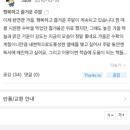
Jade
2010-10-16
쉽게 이해할 수 있도록 글을 쓴 것 같다. 도킨스와 이번에 공동작업한
행복하고 즐거운 주말
데이비드 매킨의 그림을 딱히 좋아하지는 않지만, 청소년 입장에서는
이제 완연한 가을. 행복하고 즐거운 주말이 계속되고 있습니다.한 여
그림이 없는 것보다는 있는 게 이 책을 접근하기가 더 용이하지 않을
름 시원한 수박을 먹었던 즐거움은 뒤로 했지만, 그래도 높은 가을 하
까 싶기는 하다. 최고의 생물학자와 최고의 그림책작가(매킨을 정의
늘과 맑은 기운이 감도는 지금의 모습이 정말 좋네요.가을은 수확의
하기가 꽤나 어렵네....여기서 그림책은 아이들을 위한 그림책과 마블
계절이니만큼 내면적으로도풍성한 열매를 맺고 싶어서 주말 동안엔
그림책 모두의 일러스트)가 만든 작품이라 나름 가치가 상당하다. 도
독서에 매진하고 싶어요. 그리고 이왕이면 학습에 도움이 되는 책들
킨스의 글은 딱딱해서 쉽게 읽히는 편은 아니지만, 인간은 DNA의 숙
도 많이 많이 읽었으면 하는 바람이 있답니다.책만큼 이 세상에서 좋
주일뿐이라는 획기적인 발상은 그를 최고의 생물학자의 위치로 올려
더보기
은 것은 없는 것 같습니다. 물론 친구도 가족도 소중하지만 그 옆에 책
놓은 업적이라 관심을 갖지 않을 수 없다. 자신을 전투적 무신론자로
공감 (
34
)
댓글 (0)
이 있으면 더욱 좋지요. 함께 책을 읽기도 하고, 서로 의견을 나누기도
일컫듯이, 이 책에서 우주의 기원 그리고 지구위 생물들의 진화과정
하는 멋진 존재 - 책이 아닐까 싶어요.한 줄의 반성문 유타루 지음, 오
을 설명하고 있는 것처럼 보인다. 받아 봐야 알겠지만, 과학저술가 미
승민 그림 / 시공주니어 / 2010년 10월 시공주니어문고는 아이들과
치오 카쿠처럼 재밌게 씌여져 있기를. 나도 부모의 입장이지만, 아이
반품/교환 안내
엄마들에게 모두 사랑을 받는 필독서같네요. 이번에 나온 책 제목이
들에게 인류의 기원에 대해, 신이 세상을 7일만에 창조했고 아담의
[한 줄의 반성문]인 것을 보고, 학창시절이 떠오르는 분들이 많을 것
갈비뼈로 이브를 만들었는데, 그 이브가 뱀의 유혹에 빠져 우리는 원
같네요.한 권으로 보는 그림 문화재 백과 이광표 지음, 이혁 그림 / 진
죄를 짓고 있다느니, 혹은 단군이 호랑이와 곰에게 동굴에서 마늘만
선아이 / 2010년 10월 진선아이에서 나오는 시리즈.한 권으로 보는
먹으면 사람이 될 수 있다고 해서 곰이 어둠컴컴한 동굴에서 몇날 며