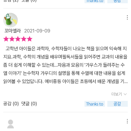
래서인지 어려워 보이는 내용임에도 집중해서 읽을 수 있고, 재미있
게 이해할 수 있을 것이다. 물론 초등학생은 이 내용을 배우진 않겠지
만 가우스를 통해서 이해할 수 있고, 재미있게 읽을 수 있으니 관심있
메뉴
는 어린이에게 분명 유익한 내용이 될 것이다. 책에서는 두 수 차이가
꼬마엘라
2021-09-09
일정한 규칙을 가진 수열을 의미하는 등차수열, 두 수의 공통인 차이
를 공차라고 하는 것처럼 수열과 관련한 기초적인 지식에서부터 예시
고학년 아이들은 과학자, 수학자들이 나오는 책을 읽으며 익숙해 지
를 들어서 설명을 해준다. 피보나치수열을 통해서 황금 비율을 도출
지요.과학, 수학의 개념을 배우며필독서들을 읽어주면 교과의 내용을
하고 이것이 신체의 가장 조화롭고 아름다운 황금 분할까지도 언급해
좀 더 쉽게 이해할 수 있는데...자음과 모음의 '가우스가 들려주는 수
준다. 이외에도 계차수열, 등비수열의 합, 무한대를 설명해 주고, 유한
열 이야기' 는수학자 가우디의 설명을 통해 수열에 대한 내용을 쉽게
소수, 무한소수와 순환소수에 대해서도 마치 바로 눈앞에서 설명을
읽어볼 수 있었답니다. 예비중등 아이들은 초등에서 배운 개념을 기
해주듯 자세히 써서 알려준다. 『가우스가 들려주는 수열 이야기』는
본으로 하여좀더 심화된 문제와 새로운 개념을 배워나가는데...그러
수학적인 내용적인 내용들이 계속 나오다 보니 살짝 어렵게 느껴지는
더보기
다 보니 큰아이도 수학이 점점 어려워진다는 이야기를 많이 하더라구
것이 사실이지만 수열에 대해서 배울 때, 수열에 대한 지식이 조금이
공감 (
0
)
댓글 (0)
요.복잡해진 대수 파트 문제를 풀면서 실수가 많아진 요즘...중등필독
라도 있을 때, 수열에 관심을 갖고 있을 때의 경우에는 유용하게 쓰일
책인 '가우스가 들려주는 수열 이야기'를 읽으며수의 규칙을 더욱 재
수 있는 내용들을 담고 있고, 용어 정리 등도 괜찮고, '만화로 본문 읽
미있게 알아보았답니다. 앞의 두 수의 합이 그 다음수를 만들어 내
메뉴
기'코너로 통해서 다시 한번 내용을 정리하고 있어서 복습의 효과를
는이탈리아의 유명한 수학자 피보나치의 '피보나치 수열'.사고력 수학