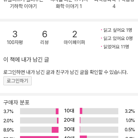
주 친절하게 소개한다. 또한 저자는 두 사람의 달리기를 통해 수열의
기하학 이야기
화학 이야기 1
4
신기한 합을 알려준다. 또한 저자는 소수점 뒤에 수가 끝없이 이어지
는 무한 소수를 분수로 나타내는 방법을 수열이론을 이용하여 친절하
게 소개한다. 책의 마지막 부분에 저자의 창작동화인 '시퀀스피아 대
읽고 싶어요 1명
3
6
2
모험‘ 얘기도 재미있다. 코시가 아버지의 병을 고치기 위해 시퀀스피
읽고 있어요 0명
100자평
리뷰
마이페이퍼
아 행성에 도착하여 아버지의 약을 구하기 위해 수열과 관계있는 많
읽었어요 11명
은 문제들을 해결하는 과정은 스릴 있으면서 또한 앞의 강의 내용을
이 책에 내가 남긴 글
총 정리할 수 있다는 장점이 있다. ■■■ 이 책의 구성 및 장점 ― 개
로그인하면 내가 남긴 글과 친구가 남긴 글을 확인할 수 있습니다.
정된 교육과정을 반영하여 각 수업마다 연관되는 교과연계표를 삽입
하였다. 즉, 교과 공부에도 도움을 주도록 하였다. ― 각 수업마다 ‘만
로그인하기
화로 본문 읽기’ 코너를 두어 각 수업에서 배운 내용을 한 번 더 쉽게
정리할 수 있게 하였다. ― 꼭 알아야 할 중요한 용어는 ‘과학자의 비
구매자 분포
밀노트’ 코너에서 보충 설명하여 독자들의 이해를 도왔다. ― ‘과학자
10대
3.2%
3.7%
소개 ? 과학 연대표 ? 체크, 핵심 내용 ? 이슈, 현대 과학 ? 찾아보
20대
1.0%
2.0%
기’로 구성된 부록을 제공하여 독자에게 본문 주제와 관련한 다양한
30대
0.5%
8.9%
정보를 제공하였다.