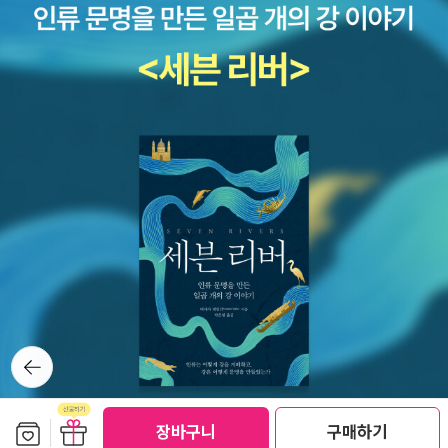
송기영 감수 / 명진출판사 / 2010년 10월세계사 책에는 개인적으로
소를 만들어 낼 수 없다는 모순때문에 그의 이론은 한동안 폐기되었
관심이 많은데, 영어와 세계사를 함께 공부할 수 있다는 홍보문구를
다. 빅뱅 3초동안 만들어질 수 있는 원소는 가벼운 원소인 수소와 헬
보고 그냥 지나칠 수 없었던 책 자음과 모음에서 나오는 과학자가 들
륨이었고 그래서 우리 우주의 대부분을 차지하는 원소는 수소와 헬륨
려주는 과학 이야기 시리즈가 새로운 표지로 재구성되어 출간되었네
이다. 그렇다면 우주에서 발견되는 무거운 원소는 어떻게 만들어 졌
요. 다 구입해서 읽어보고 싶지만, 워낙 방대한 분량이라서 꼭 읽고 싶
단 말인가 ? 그와 대척점에 섰던, 정상상태우주론을 주장했던 프레드
은 책만 골라야 할 것 같아 넘 아쉽네요. 나머지는 도서관에서...과학
호일에 의해 우주에서 어떻게 무거운 원소가 만들어 질 수 있는가를
자가 들려주는 과학 이야기 세트 도서 - 정말 탐이 납니다. 좀 무리를
밝혀지게 된다. 무거운 원소는 별의 내부에서 만들어지는데, 초신성
하더라도 한 달에 한 세트씩 구입을 하면 어떨까 고민이 될만큼 과학
같이 엄청난 열로 끓고 있는 별의 내부에서 핵융합이 일어나ㅁ, 초신
에 대해 참 재미있고 자세하게 써놓은 책이라 욕심이 나네요.과학 공
성은 수명을 다하여 죽는 순간 온도가 조단위까지 올라가므로 별내부
부할 때 두고두고 쭈욱 읽으면 정말 유익한 책. 코믹 메이플 스토리 오
에서 무거운 원소들이 만들어진다는 것이다. 우리가 현재 살고 있는
프라인 RPG 42 송도수 지음, 서정은 그림 / 서울문화사 / 2010년 1
우주는 이렇게 가벼운 원소와 무거운 원소가 만나 만들어졌다. 그리
0월이 책은 머리 식히며 읽기에 딱 좋은 책. 어느 새 이렇게 많이 출간
고 우주의 많은 별들중에서 우리가 살고 있는 지구는 유일한 생명체
이 되었는지... ^^이용규 내려놓음 2종 세트 (한정판) 이용규 지음 /
뒤로가
가 살고 있는데, 다른 은하에도 생명체가 살 가능성은 많지만 아직 발
기
규장(규장문화사) / 2007년 12월 이외수 장편소설 컬렉션 - 전7권
견되지 않았다. 단지 외계인이 있을 수 있다라는 짐작뿐이다. 지구에
이외수 지음 / 해냄 / 2010년 10월더블 - 전2권 박민규 지음 / 창비
서 어떻게 생명체가 탄생할 수 있었을까? 적절한 우연의 산물이라고
보관함담기
선물하기
장바구니
구매하기
(창작과비평사) / 2010년 11월이윤기의 그리스 로마 신화 세트 - 전
선물하기
할 수 있다. 미치오 카쿠는 지구에서 생명체가 살 수 있었던 우연한 사