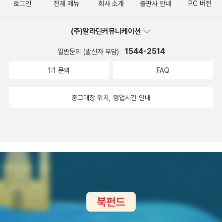
로그인
전체 메뉴
회사 소개
출판사 안내
PC 버전
~ 으로 시작되는 책 모두 탐이 납니다.이 책을 보면서 우리나라 문화
칠을 마늘만 먹고 여자가 되었다느니 하는 따위의 설명을 아이들에게
재에 대한 관심이 더 많아지길 바라고 있네요. 할머니, 어디 가요? 세
하고 싶지는 않다. 만약 신화로 아이들에게 인류 기원이나 지구의 탄
(주)알라딘커뮤니케이션
트 - 전4권 조혜란 글.그림 / 보리 / 2010년 10월쿠폰북에서 나오는
생을 이야기하는 것은 정말 부끄러운 일이라 생각한다(인류의 기원에
개념잡는 수학동화 시리즈도 참 마음에 드는 책입니다.어려운 수학을
1544-2514
일반문의 (발신자 부담)
대한 신화는 카쿠의 평행우주에서도 언급되었는데, 그러고 보면 옛날
보다 쉽게 접근할 수 있는 수학동화가 많이 있는데, 이런 책은 초등학
사람들도 세상이 어떻게 시작되었는지, 사람은 어떻게 태어났는지에
1:1 문의
FAQ
생들이 두고두고 읽으면 좋을 것 같네요.위엄가득 빅토리아 여왕 앨
관한 인류의 기원에 대해 꽤나 알고 싶었는 듯). 19세기 이전에 우리
런 맥도널드 지음, 클리브 고다드 그림, 김은숙 옮김 / 주니어김영사 /
의 선조들은 각 나라의 신화를 만들어 세상을, 인류의 기원을 이야기
중고매장 위치, 영업시간 안내
2010년 10월주니어김영사에서 나오는 스테디셀러 .[앗, 이렇게 생
했지만, 19세기 이후, 물리학이나 생물학이 발전하면서 지구가 어떻
생한 역사.고전이]도 언제나 좋아요.떴다! 지식탐험대 시리즈도 올해
게 형성되었는지, 더 나아가 우주의 기원은 어떻게 시작되었는지 본
나온 시리즈 중에 마음에 쏙 들어요. 현재 9권까지 나왔네요. 교과서
격적으로 알기 시작했다. 우주는 대폭발에서 시작되었다. 우주의는
과 연계되는 내용 역시 충실해서 좋구요. 마법의 문 1 /마법의 문 2 제
작은 점에서 시작되었다. 러시아의 물리학자 조지 가모브는 만약 우
로니모 스틸턴 지음, 이현경 옮김 / 주니어랜덤 / 2010년 10월아이
리 우주가 먼 옛날, 한 점에 집중되어 있었다고 한다면, 엄청난 고온,
들이 좋아하는 제로니모 스틸톤의 책이 또 번역되어 나왔답니다.영어
고밀도의 상태였음에 틀림없다,고 말한다. 그리고 어느 순간 그 점이
원서도 좋지만, 역시 한글로 번역된 책이 더 좋네요. 버럭 아빠와 지구
한순간 폭발되었고, 빅뱅때 생성된 뜨거운 열 속에서 우주를 이루는
반바퀴 김혜리 지음, 이량덕 그림 / 주니어김영사 / 2010년 10월영
모든 원소들이 만들어졌다는 논문을 그의 제자인 알퍼와 함께 내 놓
어와 세계사 동시에 공부하기 우에다 이치조우 외 지음, 황혜숙 옮김,
았지만, 폭발 3초후 뜨거웠던 열기는 급속하게 냉각되면서 무거운 원