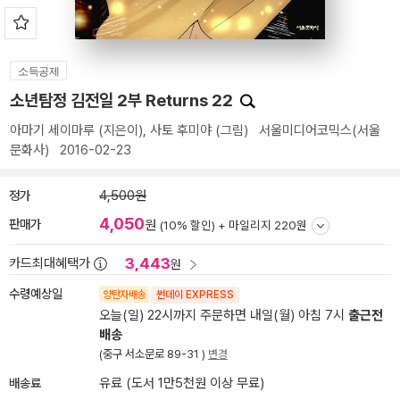
소득공제
소년탐정 김전일 2부 Returns 22
아마기 세이마루
(지은이),
사토 후미야
(그림)
서울미디어코믹스(서울
문화사)
2016-02-23
정가
4,500원
4,050
판매가
원
(10% 할인) +
마일리지 220원
3,443
카드최대혜택가
원
수령예상일
양탄자배송
썬데이 EXPRESS
오늘(일) 22시까지 주문하면 내일(월) 아침 7시
출근전
배송
(중구 서소문로 89-31 )
변경
배송료
유료 (도서 1만5천원 이상 무료)