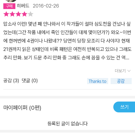
히버드
2016-02-26
맙소사 이런! 몇년 째 안나와서 이 작가들이 설마 삼도천을 건넜나 싶
었는데(그간 작품 내에서 죽인 인간들이 대체 몇이던가?) 와오~이번
에 한꺼번에 4권이나 나왔네?? 당연히 당장 모조리 다 사야지! 현재
21권까지 읽은 상태인데 비록 패턴은 여전히 반복되고 있으나 그래도
추리 만화. 보기 드문 추리 만화 중 그래도 손에 꼽을 수 있는 건 역시
김전일과 코난 아닐까. 물론 큐이디나 씨엠비도 좋지만 그건 왠지 '모
더보기
으기'에는 무언가 모르게 2% 매력이 부족하니 말이다. 여하간 다음
공감 (
3
)
댓글 (0)
권들도 부디 쭉쭉 꾸준히 나오길. 서울 문화사라 불안하기는 하다만!
쓰기
마이페이퍼 (0편)
등록된 글이 없습니다