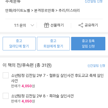
주제분류
신간알림 신청
만화/라이트노벨
>
본격장르만화
>
추리/미스터리
선물하기
공유하기
중고
중고
중고 등록
알라딘에 팔기
회원에게 팔기
알림 신청
이 책의 전/후속편 (총 31권)
신간알림 신청
소년탐정 김전일 2부 7 - 혈류실 살인사건 후도교교 축제 살인
사건
판매가
4,050
원
소년탐정 김전일 2부 8 - 흑마술 살인사건
판매가
4,050
원