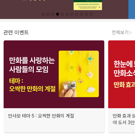
관련 이벤트
전체보기
만사모 테마 5 : 오싹한 만화의 계절
만화 효과 모
야 도서 3만