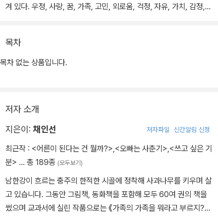
겨 있다. 우정, 사랑, 꿈, 가족, 고민, 외로움, 걱정, 자유, 가치, 감정,
날씨, 계절, 요리, 영화, 동물, 미래, 괴담, 전쟁, 성장, 예술, 책 등등 페
이지를 넘길 때마다 그날그날에 맞는 참신하고 유쾌한, 때로는 진지
목차
한 다양한 글쓰기 소재들로 구성되어 있다.
목차 없는 상품입니다.
날마다 제시하는 글쓰기 소재와 형식이 지루할 틈 없이 다양하게 변
주된다. 이 책에 나오는 다양한 주제들로 글을 쓰다 보면 평소에 생각
이 미치지 못했던 주제에 대해 깊이 생각해 볼 수 있고, 창의적인 발상
저자 소개
을 훈련할 수 있으며, 평소에 무심하게 스쳐 지나갔던 주변 사물과 자
연에 대한 관찰력도 기를 수 있다.
지은이:
채인선
저자파일
신간알림 신청
최근작 :
<어른이 된다는 건 뭘까?>
,
<오빠는 사춘기>
,
<쓰고 싶은 기
이 책에는 모두 31가지 ‘감상’ 작품이 들어 있는데, 한 달에 두세 번은
분>
… 총 189종
(모두보기)
채인선 작가가 추천하는 국내외 여러 작가들의 시, 소설을 읽으며 좋
남한강이 흐르는 충주의 한적한 시골에 정착해 사과나무를 키우며 살
은 글에 대한 안목을 기를 수 있도록 구성하였다. 감상 포인트를 짤막
고 있습니다. 그동안 그림책, 동화책을 포함해 모두 60여 권의 책을
하게 제시하여 작품에 대해 독자들 스스로 생각할 수 있는 여지를 마
썼으며 교과서에 실린 작품으로는 《가족의 가족을 뭐라고 부르지?》
련했다.