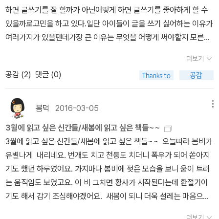
소드를 통하여 재미있는 만화로 보여줌으로써 학습 부담감은 줄이고,
하면 글쓰기를 잘 할까가 아닌어떻게 하면 글쓰기를 좋아하게 할 수
머리에는 쏙쏙 들어오는 웃음 만점 국어학습만화이다. 새 학기를
있을까로고민을 하고 있다.일단 아이들이 글을 쓰기 싫어하는 이유가
맞이하여 이번달은 아이의 책 위주로 한 번 찾아보았다. 아이가 좋아
여러가지가 있을텐데가장 큰 이유는 무엇을 어떻게 써야할지 모른다
하는 게임 캐릭터로 출간된 책이 눈길을 끈다. 아이가 좋아할 법한 책
는 것이다.동화 작가가 들려주는 글쓰기 처방전은아이들의 마음을 좀
이다. 그리고 빼놓을 수 없는 나를 위한 요리책.2월에도 정말 마음에
더보기
더 이해하고 잘 알아주는 관점에서글쓰기 처방전이 나왔을 거 같아서
드는 책들이 많이 출간되었다. 책만 보면 욕심쟁이가 되어버리네~
공감 (
2
)
댓글 (0)
만나고 싶다. 2. 생각을 열어 주는 사회가치사전 4학년 교과에 토
론하기가 나오기 시작한다.요즘 아이들이 교과에서도 토론을 배우기
시작하고자기 의견을 논리적으로 잘 이야기 하는 것이중요하게 여겨
봄덕
2016-03-05
메뉴
지고 있다.토론을 그냥 말싸움으로 생각하거나무조건 어렵다고 생각
3월에 읽고 싶은 신간들/새봄에 읽고 싶은 책들~~
하는 아이들에게토론의 의미와 함께 사회 개념어까지 알려줄 수 있어
3월에 읽고 싶은 신간들/새봄에 읽고 싶은 책들~~ 오늘따라 봄비가
서토론을 처음 접하는 아이들이나토론 교육에 관심이 있는 어른들에
유별나게 내리네요. 번개도 치고 천둥도 치더니 폭우가 되어 쏟아지
게도 도움을 줄 거 같다. 3. 조금만 기다려 봐 케빈 헹크스의 세 번
기도 했던 하루였어요. 가지마다 봄비에 젖은 모습을 보니 움이 트려
째 칼데콧 수장작이라서 더욱 관심이 간다.아이들이 이미 현란하고
는 움직임도 보였고요. 이 비 그치면 황사가 시작된다는데 환절기이
빠른 것에 익숙해져 있는 경우도 많은데케빈 헹크스의 서정적인 그림
기도 해서 감기 조심해야겠어요. 새봄이 되니 더욱 설레는 마음으로
과 잔잔한 그림으로그림책이 주는 의미와 즐거움을 느끼고 싶
알라딘 서가를 거닐어 봤어요. 늘 새로운 책을 접하지만 이번에도 낯
다. 4.나쁜 말 먹는 괴물 올바른 언어 사용에 대해서 알려주는 그
더보기