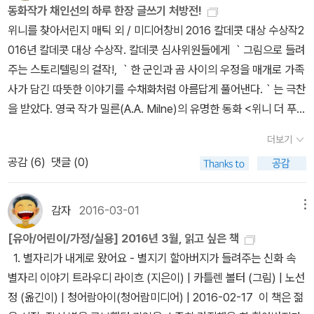
정, 사랑, 꿈, 가족, 고민, 외로움, 걱정, 자유, 가치, 감정, 날씨, 계절,
동화작가 채인선의 하루 한장 글쓰기 처방전!
변화하거나 다양한 주제를 써보는 글쓰기 교육의 형태로 변화하고 있
요리, 영화, 동물, 미래, 괴담, 전쟁, 성장, 예술, 책 등 매일매일 일기에
위니를 찾아서린지 매틱 외 / 미디어창비 2016 칼데콧 대상 수상작2
다.돌이켜보면 많은 이들에게 일기쓰기는 그리 유쾌하지 않은 기억으
옮겨 쓸 수 있는 글감이 날마다 한 편씩 담겨 있기에 지루하지 않는 글
016년 칼데콧 대상 수상작. 칼데콧 심사위원들에게 ｀그림으로 들려
로 남아있다. 방학 동안 밀린 일기를 개학 전날 몰아 쓴 이들에게는 더
쓰기 교재 같습니다. 글쓰기의 발상을 배울 수도 있어서 좋네요.
주는 스토리텔링의 걸작!, ｀한 군인과 곰 사이의 우정을 매개로 가족
욱 힘들고 고통스러운 기억일 것이다. 그래서 어쩌면 많은 이들이 글
4. 브리태니커 만화백과사전 북극과 남극 브리태니커 만화백
사가 담긴 따뜻한 이야기를 수채화처럼 아름답게 풀어낸다.｀는 극찬
쓰기를 어려워하고 힘들어하는지도 모른다. 어린 시절 글쓰기에 대한
과사전을 한 권 구입했더니 아이들이 좋아해서 한 권씩 구입하고 있
을 받았다. 영국 작가 밀른(A.A. Milne)의 유명한 동화 <위니 더 푸
첫 기억이 힘들고 유쾌하지 않은 기억이었기 때문에 말이다.아이들이
답니다. 브리태니커 백과사전을 접하기 전에 읽기에 적당한 백과사전
(Winnie-the-Pooh)>의 주인공이자 디즈니 애니메이션의 주인공
무언가 사랑할 수 있도록 돕는 것이 어른들의 역할이라면 글쓰기에
더보기
같아요. 유아나 초등학생에게 맞는 체계적인 구성이 마음에 들었어
‘곰돌이 푸’의 모티브가 된 실제 곰 이야기이다.￼￼ 글쓰기 처방전채인선
대해서도 아이들이 즐겁고 행복한 기억으로 남을 수 있었으면 좋겠
공감 (
6
)
댓글 (0)
요. 남극과 북극은 가보기 어려운 지역이기에 아이들이 호기심을 갖
/ 책읽는곰 초등학생 일기 고민 끝! 365일 날마다 쓸 수 있는 글쓰기
다. 글쓰기 처방전은 그런 고민을 하는 어른과 아이들에게 즐겁고 유
는 곳이기에 더욱 읽고 싶은 이야깁니다. 5. 말문이 빵 터지는 엄
소재글쓰기가 두려운 아이들을 위한 친절하고 유쾌한 처방전. 동화
쾌한 처방이 될 것이다. 채인선 작가는 매일 비슷한 일상을 되풀이 하
마표 패턴영어 외국어는 패턴학습법이 좋다는 글을 읽은 적이 있기
작가 채인선 선생님이 글쓰기가 쉽고 재미있어지는 특별한 비법을 제
감자
2016-03-01
메뉴
는 아이들이 책상 앞에 앉아 무엇을 써야 할지 고민하는 시간에 ‘매일
에 홈스쿨링 교재로 좋을 것 같습니다. 기본적인 75개의 주요 표현
시한다. 우정, 사랑, 꿈, 가족, 고민, 외로움, 걱정, 자유, 가치, 감정, 날
쓰고 싶은 주제가 가득’한 처방전을 내어 놓았다. 고민, 빨래, 타조, 제
[유아/어린이/가정/실용] 2016년 3월, 읽고 싶은 책
들만 제대로 익혀도 스스로 영어공부 하기에 도움이 되지 않을까 싶
씨, 계절, 요리, 영화, 동물, 미래, 괴담, 전쟁, 성장, 예술, 책... 매일 일
안, 화해, 경청, 걱정, 신호등…… 날마다 새롭고 다양한 주제들이 기다
1. 별자리가 내게로 왔어요 - 별지기 할아버지가 들려주는 신화 속
어서 보고 싶네요. 중국어 공부를 하면서 영어에도 관심을 보이고 있
기에 옮겨 쓸 수 있는 글감이 날마다 한 편씩 담겨 있다. 창의적인 글
리고 있다. 무엇을 써야 할지 몰라서 고민이 아니라, 이것도 쓰고 싶고
별자리 이야기 트라우디 라이흐 (지은이) | 카틀렌 볼터 (그림) | 노선
기에 아이들에게 도움이 될 책입니다.
쓰기, 문학적인 글쓰기, 설득하는 글쓰기, 설명하는 글쓰기, 철학적인
저것도 쓰고 싶고 쓰고 싶은 재미있는 이야기가 너무 많아서 고민이
정 (옮긴이) | 청어람아이(청어람미디어) | 2016-02-17 이 책은 젊
글쓰기, 시기와 계절에 맞는 글쓰기, 편지 쓰기나 경험한 이야기 쓰기
겠다.하루 한 장 새로운 소재와 함께 글을 쓰다 보면 자잘한 일상 속