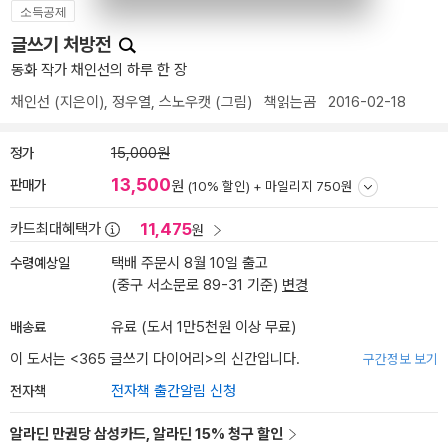
소득공제
글쓰기 처방전
동화 작가 채인선의 하루 한 장
채인선
(지은이),
정우열
,
스노우캣
(그림)
책읽는곰
2016-02-18
정가
15,000원
13,500
판매가
원
(10% 할인) +
마일리지 750원
11,475
카드최대혜택가
원
수령예상일
택배 주문시 8월 10일 출고
(중구 서소문로 89-31 기준)
변경
배송료
유료 (도서 1만5천원 이상 무료)
이 도서는 <
365 글쓰기 다이어리
>의 신간입니다.
구간정보 보기
전자책
전자책 출간알림 신청
알라딘 만권당 삼성카드, 알라딘 15% 청구 할인