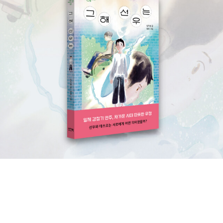
표 시리즈김현좌 | 구꽃님 (지은이) | 이경빈이 (감수) | 노란우산 | 2
이들의 이야기를 들려주는 채인선 작가가 하루한장 글쓰기 책을 냈네
016-02-01 이 책은 엄마들이 영어를 패턴별로 기초부터 차근히 익
요.365일 날마다 글을 쓸 수 있다구요.저도 하루한장 글 쓸 수 있으
힐 수 있도록 75개의 주요 표현들과 풍부한 예문들로 구성하였다. 또
면 좋겠어요!게다가 제가 좋아하는 스노우캣 그림작가 권윤주님의 그
한 패턴별로 익힌 영어 문장을 아이들과 실생활의 대화에서 자연스럽
림이라니 탐나네요^^
게 활용할 수 있도록 간단한 대화문을 다양하게 제시하여 언제 어디
서나 자신감 있게 영어 문장을 말할 수 있도록 도와준다. 엄마표 학습
에 있어서 엄마의 실력이 뒷받침된다면, 우리 아이들의 학습을 훨씬
효과적으로 이끌어줄 수 있다. <말문이 빵 터지는 엄마표 패턴영어>
는 CD로 흘려듣기하고, 세이펜으로 반복 학습할 수 있어서, 경우에
따라서 효율적으로 활용할 수 있는 책이다. 5. 하루 10분 귀 마사지
의 힘 - 내 몸의 모든 통증을 없애주는 이어테라피최은하 (지은이) |
마이크임팩트북스 | 2016-02-01 귀는 ‘인체의 축소판’이라 불린다.
귀에는 신체 모든 부위에 해당하는 혈점들이 모여 있어 이 혈점들을
자극하면 신체 각 부위를 관리할 수 있다. 귀의 혈점을 자극하는 마사
지법은 손이나 발의 지압보타 훨씬 효과가 좋고 빠르며, 귀를 10분 마
사지하는 것은 전신 마사지 1시간과 같은 효과를 준다. 이어테라피는