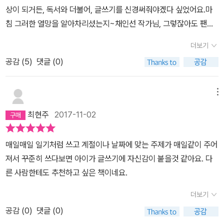
상이 되거든, 독서와 더불어, 글쓰기를 신경써줘야겠다 싶었어요.마
침 그러한 열망을 알아차리셨는지~채인선 작가님, 그렇잖아도 팬인
데.. 감사하게요, 이렇게 알찬 책을 만드셨네요.책의 맨 뒷장에 이렇
더보기
게.1년 365일을 생각하며, 글쓰기 주제를 정해두셨어요.이 책은 아이
공감 (
5
)
댓글 (0)
당 한 권씩 안겨줘야 하는,글쓰기 공부책!!일단, 책에는 매일매일 쓰는
페이지가 정해져이 있는데..책의 처음을 펴보면, 안내가 있어요.1월 1
일부터 하지 않아도 된다고요.사실 선생님은 오늘 날짜에 맞춰서 해
메뉴
보라 하셨는데..죄송해요. 저는 그냥 아이가 하고 싶은 날을 찾아서 해
최현주
2017-11-02
보라 했어요.책의 구성은 그 날에 맞는 주제를 가지고 있어서,오늘을
찾아서 하시는 것이 여러모로 좋아요!! 그건 분명해요!이왕이면, 1월
매일매일 일기처럼 쓰고 계절이나 날짜에 맞는 주제가 매일같이 주어
에 만나봤으면 더 좋았을 듯 해요.하지만 지금은 4월이니, 1월의 메세
져서 꾸준히 쓰다보면 아이가 글쓰기에 자신감이 붙을것 같아요. 다
지는 읽고 지나갈께요.글을 쓰는 것은 자기 자신을 표현하는 것이다.
른 사람한테도 추천하고 싶은 책이네요.
글을 쓰는 것은 자기 자신의 생각에 옷을 입히는 것이다.글을 쓰는 것
은 세상을 알아 나가는 것이다.그리고, 채워가야하는데...이건 내년 1
더보기
월 2일에 채워야겠어요.그간 써보면서 아이가 생각이 또 컸을테니,내
공감 (
0
)
댓글 (0)
년의 문장은 또 달라지겠지 싶습니다.매월 달력이 있어요.그리고 매