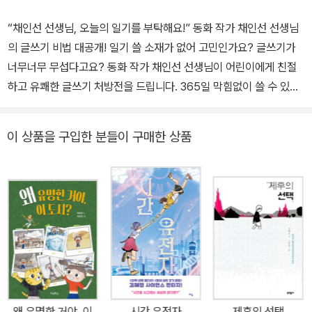
“채인선 선생님, 오늘의 일기를 부탁해요!” 동화 작가 채인선 선생님
의 글쓰기 비법 대공개! 일기 쓸 소재가 없어 고민인가요? 글쓰기가
너무너무 무섭다고요? 동화 작가 채인선 선생님이 어린이에게 친절
하고 유쾌한 글쓰기 처방전을 드립니다. 365일 막힘없이 쓸 수 있는
다채로운 글쓰기 소재가 가득! 생각의 폭을 넓히는 즐거운 글쓰기! 이
책이 좋은 점! 하나, 일기 고민 끝! 365일 날마다 쓸 수 있는 글쓰기
이 상품을 구입한 분들이 구매한 상품
소재가 가득해요. 둘, 날마다 색다르고 참신한 소재와 형식의 글감을
제시하여 글쓰기가 쉽고 즐거워져요. 셋, 글쓰기 훈련은 생각하기 훈
련! 다양한 주제의 글쓰기로 생각하는 힘을 길러요. 넷, 한 달에 두세
번은 추천하는 작품을 감상하며 좋은 글에 대한 감각을 길러요. 다섯,
글쓰기가 싫은 날을 위한 Pass 스티커와 꾸밈 스티커가 들어 있어요.
책 소개 1. 일기 고민 끝! 365일 날마다 쓸 수 있는 글쓰기 소재가 가
득해요. 일기 쓰기는 초등학생 어린이와 학부모의 최대 고민거리 중
하나입니다. 대부분 어린이들에게 일기 쓰기는 너무도 힘들고 피하고
만 싶은 숙제지요. 도대체 일기는 어떻게 써야 할까요? 날마다 특별
왜 유명한 거야, 이
시간 유전자
제후의 선택