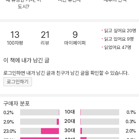
한 사건을 겪으며 살아가는 것도 아닌데, 일기에 무엇을 적어야 할까
도시?
요? 이 책에는 매일매일 일기에 옮겨 쓸 수 있는 글감이 날마다 한 편
씩 담겨 있습니다. 우정, 사랑, 꿈, 가족, 고민, 외로움, 걱정, 자유, 가
치, 감정, 날씨, 계절, 요리, 영화, 동물, 미래, 괴담, 전쟁, 성장, 예술,
읽고 싶어요 20명
13
21
9
책……. 페이지를 넘길 때마다 그날그날에 맞는 참신하고 유쾌한, 때
읽고 있어요 9명
100자평
리뷰
마이페이퍼
로는 진지하고 생각할 여지를 주는 다양한 글쓰기 소재들이 나오지
읽었어요 47명
요. 제시한 글감을 가지고 일기를 쓰다 보면 ‘오늘 일기 뭐 쓰지?’라는
이 책에 내가 남긴 글
답답한 마음이 싹 사라질 거예요. 그야말로 ‘일기 쓰기 싫어’ 병에 걸
로그인하면 내가 남긴 글과 친구가 남긴 글을 확인할 수 있습니다.
린 어린이들에게 최고의 처방전을 제시할 것입니다. 2. 날마다 색다
르고 참신한 소재와 형식의 글감을 제시하여 글쓰기가 쉽고 즐거워져
로그인하기
요. 날마다 하나씩 제공하는 글감이 쓰기 어렵거나 지루하거나 서로
비슷비슷한 내용이라면 곤란하겠지요. 동화 작가 채인선 선생님의 처
구매자 분포
방은 여느 일기 쓰기 가이드북과 확실히 다릅니다. 《아름다운 가치 사
10대
0.1%
0.2%
전》, 《나의 첫 국어사전》처럼 어려운 개념을 쉽게 풀어 설명하는 책,
20대
0.3%
2.9%
《악어 우리나》, 《내 짝꿍 최영대》처럼 웃음과 감동이 넘치는 이야기
30대
2.0%
23.0%
책 등을 두루 쓴 작가답게, 날마다 제시하는 글쓰기 소재와 형식이 지