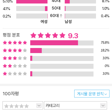
40대
8.1%
57.6%
루할 틈 없이 다양하게 변주됩니다. 수수께끼 만들기나 동물 유래담
50대
1.0%
4.1%
만들기 같은 창의적인 글쓰기, 짧은 시 짓기나 제시한 이야기 이어 쓰
60대
0.4%
0.2%
기 같은 문학적인 글쓰기, 내 생각을 논리적으로 주장하고 다른 사람
여성
남성
을 설득하기 위한 글쓰기, 물건 사용법이나 요리법, 길 찾는 법 등 설
명하는 글쓰기, ‘무엇을 하려고 태어났을까?’ ‘배운다는 것은 뭘까?’
9.3
평점 분포
같은 철학적인 글쓰기, 명절·기념일·24절기 등 시기와 계절에 맞는
75.8%
글쓰기, 편지 쓰기나 경험한 이야기 쓰기, 속담을 생활에 적용시켜 보
18.2%
는 글쓰기……. 20년 넘도록 다양한 어린이 책을 써 온 동화 작가 채
3.0%
인선 선생님의 비법을 전수받으며, 글쓰기에 대한 막연한 두려움을
없애고 쉽고 즐겁게 글을 쓸 수 있습니다. 3. 글쓰기 훈련은 생각하기
0%
훈련! 다양한 주제의 글쓰기로 생각하는 힘을 길러요. 글을 쓸 때는 말
3.0%
할 때보다 더 깊고 풍부하게 생각하게 됩니다. 따라서 꾸준히 글을 쓰
면 생각하는 힘도 자연스럽게 기를 수 있습니다. 대부분 아이들이 너
100자평
게시물 운영 원칙
무도 힘들어하는 일기 쓰기를 대부분 교사들이 강요하는 까닭도 그
때문이지요. 스스로 날마다 하루 생활을 돌아보며 일기를 쓸 수 있다
카테고리
면 더할 나위 없이 좋겠지만, 그것이 힘들다면 이 책의 도움을 받는 건