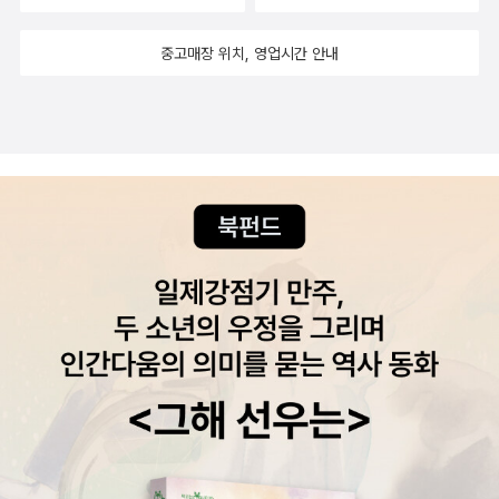
양한 주제들로 글을 쓰다 보면 평소에 생각이 미치지 못했던 주제에
넘치는 글과 순수하게 표현된 그림이 만나 아이들 편에서 받아들이는
대해 깊이 생각해 볼 수 있고, 창의적인 발상을 훈련할 수 있으며, 평
학교생활에 대해 말한다. 유머 감각 넘치는 글과 매력적인 그림이 멋
중고매장 위치, 영업시간 안내
소에 무심하게 스쳐 지나갔던 주변 사물과 자연에 대한 관찰력도 기
진 조화를 이루며, 상상이 실현되는 즐거운 체험을 즐길 수 있도록 한
를 수 있다. 3. 행복한 늑대엘 에마토크리티코 (지은이) | 알베르토
다.￼￼ 안녕, 아가야정두리 외 / 키즈엠 엄마가 만드는 우리 아기 첫 책 동
바스케스 (그림) | 박나경 (옮긴이) | 봄볕 | 2016-02-22 사악하고
시 컬러링북윤동주, 윤석중, 박목월, 정두리, 피천득, 권영상 등 우리
무시무시한 아기 늑대 만들기 대작전을 그린 짧고 재미있는 이야기에
나라 대표 작가들의 동시에 동화같은 컬러링 그림을 조합했다. 아기
담긴 질문이 의외로 묵직하게 다가온다. 삼촌 늑대 페로스가 대책 없
에게 엄마의 목소리로 동시를 읽어주고, 아기를 기다리며 직접 색칠
이 착하기만 한 아기 늑대를 사악하고 무시무시한 늑대로 만들기 위
하여 만들어 선물하는, 세상에서 가장 특별한 첫 번째 그림책.￼￼ 천 일의
해 여러 가지 기술을 가르치려고 팔을 걷었다. 아기 늑대를 늑대답게
눈맞춤이승욱 / 휴(休) 정신분석가 이승욱의 0~3세 아이를 위한 마
키우기 위해서는 가르쳐야 할 것들이 너무 많았다. 늑대답게 울부짖
음육아<대한민국 부모>의 저자, 20년 동안 정신분석가로 활동하면
기를 비롯해 토끼 사냥, 빨간 망토 소녀 겁주기, 아기 돼지 집 부수기
서 시대의 아픔, 상처받은 인간의 내면을 어루만져온 이승욱, “아이를
등. 하지만 삼촌 늑대의 뜻대로 되는 건 도무지 하나도 없었다. 오히려
어떻게 키울 것인가?”에 대한 부모들의 치열한 고민에 답하다! ‘따뜻
아기 늑대가 만든 당근케이크를 맛보고는 손을 들고 만다. 아기 늑대
한 응시, 일관적인 수유, 언제나 품어주기!’ 아기를 바라보고, 수유를
는 우리가 알고 있는 ‘사악하고 무시무시한 늑대’가 아니어도 행복하
하고, 엄마 품에 안는 일은 이제 갓 태어난 아기를 둔 부모, 아직 부모
게 살 수 있을까? 아기 늑대 교육에 실패한 삼촌 늑대가 불행했을
의 품이 필요한 3세 이하의 어린아이를 둔 부모에게는 매일같이 이루
까? 4. 말문이 빵 터지는 엄마표 패턴영어 - 말문이 빵 터지는 엄마
어지는 일상적인 육아 행위일 것이다.우리동화 작가중에 감동적인 아