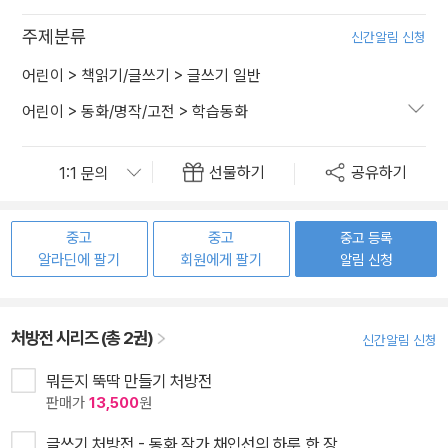
주제분류
신간알림 신청
어린이
>
책읽기/글쓰기
>
글쓰기 일반
어린이
>
동화/명작/고전
>
학습동화
선물하기
공유하기
중고
중고
중고 등록
알라딘에 팔기
회원에게 팔기
알림 신청
처방전 시리즈 (총 2권)
신간알림 신청
뭐든지 뚝딱 만들기 처방전
판매가
13,500
원
글쓰기 처방전 - 동화 작가 채인선의 하루 한 장