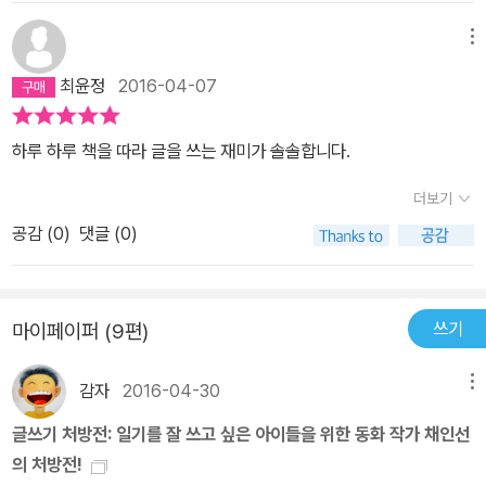
월에 맞는 주제도 달에 적혀있네요.아이는 4월 1일, 만우절에 대해서
메뉴
써봤더랍니다.진짜 같은 거짓말 써보기.'엄마, 오늘은 만우절이여서
만명씩 모여서 밥도 만번 먹어야 하고,만 걸음을 걷고, 뭐든지 하는 일
최윤정
2016-04-07
은 만번 해야 한데요''아빠, 오늘은 만우절인데 금요일이니까,불타는
금요일이여서, 만명이 모여서 종이를 불태워야 한데요'써놓고 얼마나
하루 하루 책을 따라 글을 쓰는 재미가 솔솔합니다.
뿌듯해 하던지요.글쓰기 처방전 덕분에, 아이가 창작해놓고 신난다했
더보기
어요.각 날에 적혀진 주제는, 시기에 맞는 주제이기도 하고, 나 자신에
대한 생각도 해보게 되고요.강제성 있다 생각하지 말고, 꾸준히 무언
공감 (
0
)
댓글 (0)
가 써본다는 생각으로아이 생각을 알아보게 하는데 좋은 기회다 싶었
어요.내가 생각하는 나의 성격을 쭉 쓰더니,엄마~ 내 성격이 어떤 거
같애? 하고 물어보기도 했어요.아이가 닮고 싶은 성격 써 둔 걸 보니,
쓰기
마이페이퍼 (9편)
웃음이 나기도 하네요.하지만 아이가 부끄러워할까봐 나중에 들춰봤
어요.계속 써보라고만 하기보다,감상하는 시도 중간 중간 들어있다보
감자
2016-04-30
메뉴
니,채인선 선생님이 골라준 글을 감상해보게 되기도 하네요.그리고,
글쓰기 처방전: 일기를 잘 쓰고 싶은 아이들을 위한 동화 작가 채인선
짚어주는 포인트가 있으니, 그 감상 포인트를 느껴보게 되는 시간이
의 처방전!
기도 했습니다.동화 작가 채인선 선생님이 하루에 한 장씩 건네는유