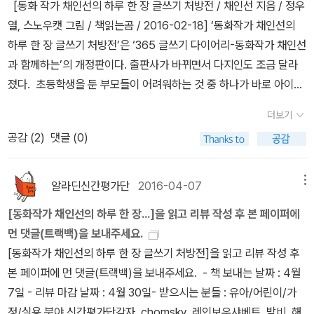
[동화 작가 채인선의 하루 한 장 글쓰기 처방전 / 채인선 지음 / 정우
쾌하고 흥미진진한 글쓰기 처방전.동화작가시다보니, 아이들의 마음
열, 스노우캣 그림 / 책읽는곰 / 2016-02-18] ‘동화작가 채인선의
을 생각하는 글을 써주셨더랬죠.그러한 관점으로 아이들의 글쓰기 고
하루 한 장 글쓰기 처방전’은 ‘365 글쓰기 다이어리-동화작가 채인선
민을 스스로 해결하게 도와주는재밌게 연습해보는 시간.한 달에 두
과 함께하는’의 개정판이다. 출판사가 바뀌면서 다지인도 조금 달라
번, 좋은 글도 감상해보면서 참고삼는 글도 접해볼 수 있었고요.표현
졌다. 초등학생을 둔 부모들이 어려워하는 것 중 하나가 바로 아이들
하는 재미, 글쓰기 처방전으로 아이의 생각이 더 자라지 싶습니다.*
의 ‘일기 지도’다. 학교에서 과제물로 내주는 경우가 많아서 안 쓸 수
알라딘 공식 신간평가단의 투표를 통해 선정된 우수 도서를 출판사로
더보기
는 없는데 아이는 쓸 것이 없다고 징징거리면 아무 것이든 좋으니 얼
부터 제공 받아 읽고 쓴 리뷰입니다.
공감 (
2
)
댓글 (0)
른 쓰라며 아이와 씨름을 하게 된다. 아이에게 적절한 ‘글감’을 제시해
주면 좋겠는데 뭘 제시해야 할는지 딱히 생각도 나지 않는다. 이럴 때
아이에게 ‘짜잔’하고 선물해주면 좋은 책이 바로 ‘동화 작가 채인선의
알라딘신간평가단
2016-04-07
메뉴
하루 한 장 글쓰기 처방전’이다. 이 책은 그야말로 하루 한 편 365일
[동화작가 채인선의 하루 한 장...]을 읽고 리뷰 작성 후 본 페이퍼에
동안 완성할 수 있는 어린이 글쓰기 워크북이다. 나머지 이야기는 <
먼 댓글(트랙백)을 보내주세요.
http://blog.naver.com/potatobook/220719681804>에서
[동화작가 채인선의 하루 한 장 글쓰기 처방전]을 읽고 리뷰 작성 후
확인하세요.
본 페이퍼에 먼 댓글(트랙백)을 보내주세요. - 책 보내는 날짜 : 4월
7일 - 리뷰 마감 날짜 : 4월 30일- 받으시는 분들 : 유아/어린이/가
정/실용 분야 신간평가단감자, chomsky, 레인보우샤베트, 밤비, 해