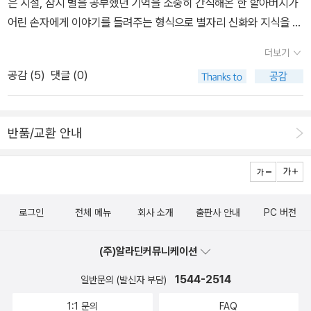
은 시절, 잠시 별을 공부했던 기억을 소중히 간직해온 한 할아버지가
등 다양한 형식의 글쓰기를 접하며 생각하는 힘과 좋은 글에 대한 감
이야기와 가벼운 생각거리뿐 아니라 가끔은 ‘거북이는 왜 무거운 등
어린 손자에게 이야기를 들려주는 형식으로 별자리 신화와 지식을 소
각을 기를 수 있다. ￼￼생각을 열어 주는 사회가치사전구민정 외 / 고래
딱지를 등에 지고 다닐까?’ ‘노인이 되어 하고 싶은 것과 하고 싶지 않
개한 책이다. 독자는 이 책을 통해 까마득한 옛날로 돌아가 별을 헤아
이야기 교과서에 없는 진보적인 개념과 가치까지 담은 사전우리가 일
더보기
은 것’과 같이 새로운 상상 속으로 빠져 보는 날도 만나게 된다. 발명
리며 별자리를 하나하나 알아가는 경험을 할 수 있다. 할아버지 이야
상에서 흔히 접하고 사용하지만 정확히 알지 못하고 모호하게 넘어가
공감 (
5
)
댓글 (0)
의 날, 식목일, 입동 같은 기념일을 놓치지 않고 그날의 의미를 떠올려
기 속에서 인간의 이성과 감성이 조화를 이루고, 과학과 예술이 한데
는 사회 개념어들을 모아 설명한다. 신문이나 뉴스, 어른들의 대화에
볼 수 있게 된다. 그러다 어떤 날은 ‘안락사는 꼭 필요할까?’ ‘우리에
어우러진 별자리 신화를 만날 수 있는 책이다. 그 안에 숨겨진 인류의
서 오가는 여러 낱말들, 그리고 21세기를 살아갈 미래 시민들이 꼭 알
게 괴로움이 필요한 까닭은 뭘까?’와 같은 철학적인 생각까지 해 보
끝없는 상상력과 두려움 없는 도전정신을 찾아 어린이 독자 스스로
아야 할 사회 개념어를 만화 구성으로 친근하고 재미있게 풀어 놓았
반품/교환 안내
는 날도 있다. 이런 소재로도 글을 쓸 수 있구나 하는 자신감과 함께
마음속 별로 반짝이게 하는 일 또한 이 책을 읽는 즐거움 중 하나가 될
다. 나와 주변에 대한 친숙한 개념어부터 시작하여 세계와 자연에 이
이렇게 하루 한 장 ‘글쓰기 처방전’과 함께라면 일기쓰기뿐 아니라 글
것이다. 2. 글쓰기 처방전 - 동화 작가 채인선의 하루 한 장채인선
르는 개념어까지 살펴보는 과정에서 생각이 깊어지고 올바른 가치관
쓰기 자체에 대한 막연한 거부감과 두려움을 잊고 글 쓰는 즐거움을
(지은이) | 정우열 | 스노우캣(권윤주) (그림) | 책읽는곰 | 2016-02
을 세울 수 있게 될 것이다. 그야말로 우리 사회를 균형 잡힌 눈으로
만날 수 있을 것이다. 맨 뒷장의 스티커도 잊지 말고 살펴보자. 일기쓰
-18 일기 쓰기는 초등학생 어린이와 학부모의 최대 고민거리 중 하
바라볼 수 있게 도와 줄 특별한 사전이다. ￼￼외로운 돼지, 즐거운 학교에
기 싫은 날 붙일 수 있는 PASS 스티커는 아이들의 마음을 잘 아는 작
로그인
전체 메뉴
회사 소개
출판사 안내
PC 버전
나인데, 이 책에는 매일매일 일기에 옮겨 쓸 수 있는 글감이 날마다 한
가다요한나 티델, 샬롯 라멜 / 우리나비 돼지와 사람이 친구가 될 수
가의 배려가 새삼 느껴지는 소품이다.“어른들에게 하는 부탁! 이 책이
편씩 담겨 있다. 우정, 사랑, 꿈, 가족, 고민, 외로움, 걱정, 자유, 가치,
있을까?스웨덴에서만 2만 5천부 이상 판매되고 7개국에 번역된 그
아이들에게 또 다른 숙제가 되지 않았으면 해요. 글을 쓴다는 것이 잘
(주)알라딘커뮤니케이션
감정, 날씨, 계절, 요리, 영화, 동물, 미래, 괴담, 전쟁, 성장, 예술, 책
림책. 서로 감싸며 함께하는 생활을 배우고 우정에서 비롯되는 기쁨
써야한다는 부담 없이 즐거운 경험이 될 수 있도록 도와주세요.”전문
등등 페이지를 넘길 때마다 그날그날에 맞는 참신하고 유쾌한, 때로
1544-2514
일반문의 (발신자 부담)
을 맛볼 수 있는 작품이다. 동물, 자연과의 교감을 통해 소외와 동경,
가가 선택한 3월의 좋은 어린이 책 이벤트 보러 가기>>
는 진지한 다양한 글쓰기 소재들로 구성되어 있다. 이 책에 나오는 다
우정과 존중에 관한 이야기를 들려준다. 시적이며 활기차고 생동감
1:1 문의
FAQ