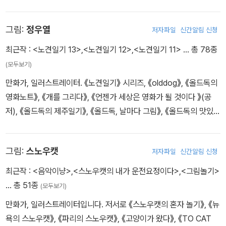
《내 짝꿍 최영대》 《손 큰 할머니의 만두 만들기》 《아름다운 가치 사
전》 《나는 나의 주인》 《원숭이 오누이》 등이 있습니다. 자택에 한국
그림:
정우열
저자파일
신간알림 신청
그림책 다락방 도서관을 열어 일요일마다 개방하고, 도서관에 오는
아이들이 맘껏 뛰어놀 수 있도록 ‘채인선의 이야기 정원’을 아름답게
최근작 :
<노견일기 13>
,
<노견일기 12>
,
<노견일기 11>
… 총 78종
가꾸고 있습니다.
(모두보기)
만화가, 일러스트레이터. 《노견일기》 시리즈, 《olddog》, 《올드독의
영화노트》, 《개를 그리다》, 《언젠가 세상은 영화가 될 것이다 》(공
저), 《올드독의 제주일기》, 《올드독, 날마다 그림》, 《올드독의 맛있는
제주일기》, 《다시, 개를 그리다》 등의 책을 냈고 여러 매체와 책에 그
림을 그려왔다. 네이버웹툰에서 〈펫로스클럽〉을 연재 중이다. 인스타
그림:
스노우캣
저자파일
신간알림 신청
그램 @olddog
최근작 :
<음악이냥>
,
<스노우캣의 내가 운전요정이다>
,
<그림놀기>
… 총 51종
(모두보기)
만화가, 일러스트레이터입니다. 저서로 《스노우캣의 혼자 놀기》, 《뉴
욕의 스노우캣》, 《파리의 스노우캣》, 《고양이가 왔다》, 《TO CAT