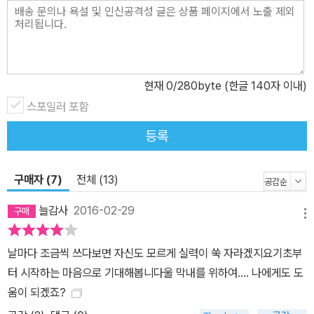
어떨까요? 이 책에 나오는 다양한 주제들로 글을 쓰다 보면 평소에
생각이 미치지 못했던 주제에 대해 깊이 생각해 볼 수 있고, 창의적인
발상을 훈련할 수 있으며, 평소에 무심하게 스쳐 지나갔던 주변 사물
과 자연에 대한 관찰력도 기를 수 있습니다. 4. 한 달에 두세 번은 추
현재
0
/280byte (한글 140자 이내)
천하는 작품을 감상하며 좋은 글에 대한 감각을 길러요. 이 책에는 모
두 31가지 ‘감상’ 작품이 들어 있습니다. 좋은 글을 쓰기 위해 필수적
스포일러 포함
인 조건은 바로 좋은 글을 많이 읽는 것입니다. 따라서 이 책에서는 한
등록
달에 두세 번은 채인선 작가가 추천하는 국내외 여러 작가들의 시, 소
설을 읽으며 좋은 글에 대한 안목을 기를 수 있도록 구성하였습니다.
구매자 (7)
전체 (13)
감상 포인트를 짤막하게 제시하여 작품에 대해 독자들 스스로 생각할
수 있는 여지를 마련했습니다. 5. 글쓰기가 싫은 날을 위한 Pass 스
늘감사
2016-02-29
메뉴
티커와 꾸밈 스티커가 들어 있어요. 일 년 동안 하루도 빠짐없이 이 책
에 나온 글쓰기를 모두 해낸다는 것은 정말 보통 일이 아닙니다. 어떤
날마다 조금씩 쓰다보면 자신도 모르게 실력이 쑥 자라겠지요기초부
주제는 도무지 아이디어가 떠오르지 않거나 나와 잘 맞지 않는 주제
터 시작하는 마음으로 기대해봅니다울 막내를 위하여.... 나에게도 도
일 경우도 있겠지요. 도저히 글을 쓸 기분이 아닌 날도 있을 테고요.
움이 되겠죠?
그래서 ‘Pass’ 스티커를 마련했습니다. 남용하지 않도록 한 달에 하