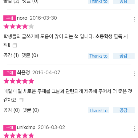
공감 (
2
)
댓글 (0)
나씩 딱 열두 개의 Pass 스티커가 들어 있으니, 글쓰기 싫은 날은 당
당하게 스티커를 붙여 주세요. 또 ‘올드독’ 정우열 작가의 캐릭터로 구
noro
2016-03-30
성한 꾸밈 스티커도 들어 있어, 각 달마다 시작하는 페이지에 있는 달
메뉴
력도 각자의 개성대로 멋지게 꾸며 볼 수 있습니다.
학생들의 글쓰기에 도움이 많이 되는 책 입니다. 초등학생 필독 서
적!!
공감 (
1
)
댓글 (0)
최윤정
2016-04-07
메뉴
매일 매일 새로운 주제를 그날과 관련되게 제공해 주어서 더 좋은 것
같아요
공감 (
0
)
댓글 (0)
unixdmp
2016-03-02
메뉴