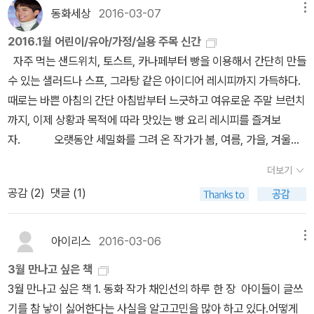
동화세상
2016-03-07
메뉴
2016.1월 어린이/유아/가정/실용 주목 신간
자주 먹는 샌드위치, 토스트, 카나페부터 빵을 이용해서 간단히 만들
수 있는 샐러드나 스프, 그라탕 같은 아이디어 레시피까지 가득하다.
때로는 바쁜 아침의 간단 아침밥부터 느긋하고 여유로운 주말 브런치
까지, 이제 상황과 목적에 따라 맛있는 빵 요리 레시피를 즐겨보
자. 오랫동안 세밀화를 그려 온 작가가 봄, 여름, 가을, 겨울에
야외에서 흔히 볼 수 있는 익숙한 풀꽃만을 모아 그린 세밀화 그림책
더보기
이다. 오로지 실제 관찰을 통해 가장 사실적인 들판과 꽃의 모습을 수
공감 (
2
)
댓글 (1)
려한 세밀화로 전달한다. <동화 작가 채인선과 함께하는 365 글
쓰기 다이어리>의 개정판. 일기 쓰기는 초등학생 어린이와 학부모의
최대 고민거리 중 하나인데, 이 책에는 매일매일 일기에 옮겨 쓸 수 있
아이리스
2016-03-06
메뉴
는 글감이 날마다 한 편씩 담겨 있다. 페이지를 넘길 때마다 그날그날
3월 만나고 싶은 책
에 맞는 다양한 글쓰기 소재들로 구성되어 있다. 우리의 생활
3월 만나고 싶은 책 1. 동화 작가 채인선의 하루 한 장 아이들이 글쓰
속 무심코 틀리기 쉬운 국어를 웃음 빵빵 터지는 쿠키들의 폭소 에피
기를 참 낳이 싫어한다는 사실을 알고고민을 많아 하고 있다.어떻게