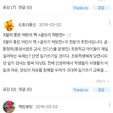
선 얼굴들이 많이 보이네요. 3월에 읽고 싶은 책들을 고르면서 책을
림책사실 이런 그림책을 볼 때는 걱정이 되는 것이그림책에 나오는
공감 (
7
)
댓글 (0)
들었다 놨다를 여러 번 했답니다. 그렇게 해서 고르고 고른 3월에 읽
나쁜말을 아이들이 배워버릴까 하는데 있다.하지만, 아이들이 커가고
고 싶은 책은요~~ 1. 게으른 요리 요리를 더 잘하고 싶기에 이번
유치원, 학원등외부활동을 하면서 또래나 형들이 하는 나쁜말을 안
에도 요리책이 끌렸어요. 쉽고 간편한 레시피로 풀어낸 '한국인이 좋
도토리통신
2016-03-02
메뉴
듣고 안 배울 수가 없는 거 같다.나쁜말을 모르게 하는 것이 아니라나
아하는 손님상'과 365일 반찬 걱정 없는 '한국이 좋아하는 밑반찬'으
쁜말이 무엇인지 알고 나쁜말을 알지만 사용하지 않아야하는 것이 더
3월의 좋은 어린이 책 <글쓰기 처방전>
로 독자들의 절대적인 지지를 받았던 일품요리 같은 한그릇 요리입니
중요한 거 같다.나쁜말 먹는 괴물을 보고 유아기에 올바른 언어의 사
3월의 좋은 어린이 책 <글쓰기 처방전>의 전문가 추천사입니다. 글 :
다. 복잡한 조리법과 어려운 소스 없이 마트에서 쉽게 구할 수 있는
용의 중요함을 알려주고 싶다. 5. 잠수네 초등 3,4학년 공부법 잠수
황정회(횡성서원초 교사, 인디스쿨 운영진) 초등학교 아이들이 제일
식재료들이기에 간편하네요. 게으른 요리지만 영양이 풍부하고 맛까
네영어로 이미 엄마들 사이에 입소문으로 엄청 유명한 잠수네아이가
싫어하는 숙제는? 단연 일기쓰기일 것이다. 초등학생에게 당연시되
지 있다니 도전하고 싶어요. 2. 덮밥 한 그릇 덮밥은 간편하면
4학년이 되어서 그런지 이제 뭔가 좀 더 중심을 잡아줘야한다는 생각
던 일기 검사는 벌써 10년도 전에 인권위에서 학생들의 사생활의 비
서도 맛이 있기에 한끼 식사로 좋아합니다. 돈가스나 튀김 등을 올리
이 많이 든다.특히, 학원을 보내고 있지 않고 집에서 함께 하고 있어서
밀과 자유, 양심의 자유를 침해할 우려가 크다며 일기쓰기 교육을 아
는 일식 덮밥을 비롯해 중식 덮밥과 한식 비빔밥까지, 국적에 제한을
인지엄마의 주관과 또 제대로 할 수 있는 멘토적인 부분이 필요한 듯
동인권에 적합한 방식으로 개선할 것을 권고했다. 그 이후로 일기쓰
두지 않고 밥 위에 재료를 올려 맛있게 먹을 수 있는 '한 그릇 초간단
더보기
하다.표지에 나온 이야기 대로 학습방향에 고민이 깊어지는 초등 3,4
기 숙제에 대해 하루를 기록하고 교사와 학생이 소통하고 교류하는
레시피' 가 모두 38가지라니 도전하고 싶어요. 저자는 서울 청담동의
공감 (
0
)
댓글 (0)
학년을 위해 꼭 만나고 싶다.
의미 있는 활동이라는 의견과, 일기라는 사적인 기록을 교사라는 이
유명 일식 전문점 '도쿄 사이카보'의 총괄 프로듀서이자 현재 일본 요
유로 마음대로 읽어서는 안 된다는 의견 등 여러 찬반 의견이 있어 왔
리계에서 가장 주목받고 있는 스타 셰프라고 하네요. 3. 글쓰기 처
다. 그래서 최근 일기쓰기는 개인의 사생활을 기록하는 것이 아니라
책방꽃방
2016-03-02
메뉴
방전 동화 작가 채인선과 함께하는 365 글쓰기 다이어리군요. 우
학급일기 형태로 학급 구성원들이 함께 기록하고 공유하는 방식으로