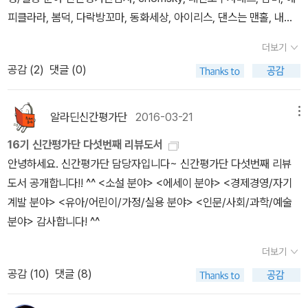
피클라라, 봄덕, 다락방꼬마, 동화세상, 아이리스, 댄스는 맨홀, 내이
름은엄마, 이치고, 뵈뵈, 미씨펭양, 건방진곰, 젼이 기억해주세요! 하
더보기
나!리뷰 작성하실 때 하단에 꼭 아래 문구를 텍스트로 넣어주세요.*
공감 (
2
)
댓글 (0)
알라딘 공식 신간평가단의 투표를 통해 선정된 우수 도서를 출판사로
부터 제공 받아 읽고 쓴 리뷰입니다. 둘! 그리고, 리뷰가 늦으시는 분
은 유아/어린이/가정/실용 분야의 파트장 '미씨펭양' 님께 메일 보내
알라딘신간평가단
2016-03-21
메뉴
주세요.메일 주소는 이메일로 보내드렸습니다.(잊어버리신 분은 we
16기 신간평가단 다섯번째 리뷰도서
ndy@aladin.co.kr로 메일 주시면 알려드릴게요~) 셋! 각 도서별 1
안녕하세요. 신간평가단 담당자입니다~ 신간평가단 다섯번째 리뷰
명씩 좋은 리뷰를 선정해 1만원권 알라딘 상품권을 드리고 있습니다.
도서 공개합니다!! ^^ <소설 분야> <에세이 분야> <경제경영/자기
각 도서별 좋은 리뷰 선정은 파트장님이 수고해주실 예정입니다.
계발 분야> <유아/어린이/가정/실용 분야> <인문/사회/과학/예술
분야> 감사합니다! ^^
더보기
공감 (
10
)
댓글 (8)