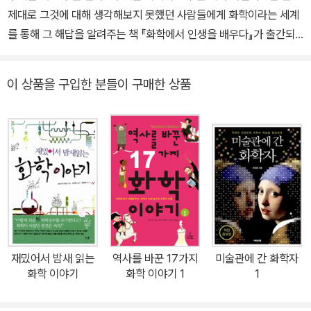
제대로 그것에 대해 생각해보지 못했던 사람들에게 화학이라는 세계
등이 있다.
를 통해 그 해답을 알려주는 책 『화학에서 인생을 배우다』가 출간되
었다. 저자 황영애 교수는 서울대 화학과를 졸업한 이래 40년 간 화
학을 연구해온 저명한 과학자다. 평생 연구하고 강의하면서 자신의
이 상품을 구입한 분들이 구매한 상품
전공인 화학이 ‘정말 아름답고, 우리 인생과 완벽하게 닮아 있다’는 것
을 깨닫게 되었고, 정년을 몇 년 앞둔 어느 날부터 주변 지인들과 제자
들에게 일련의 화학현상들을 인생에 비유해 이야기하기 시작했다. 이
번 책은 그가 그동안 공부해오고 이야기해온 ‘화학, 그리고 화학을 통
해 바라본 인생의 깨달음’을 담은 책이다. 이 책에는 19가지의 화학적
개념들이 나온다. 하지만 기존의 책들과는 다른 방식으로 원자의 구
조부터 시작해서 플라즈마, 동소체, 오존, 촉매, 엔트로피 등 많은 화
학적 개념과 현상들을 설명하고 있다. 예를 들면 산소의 성질과 역할
에 대해 다음과 같이 설명한다. “사람의 경우에도 누군가에게 너무 집
재밌어서 밤새 읽는
역사를 바꾼 17가지
미술관에 간 화학자
착하면 그 사람을 불행하게 할 뿐 아니라 생명까지 잃게 할 수도 있다.
화학 이야기
화학 이야기 1
1
한편 산소는 어떤가? 산소가 많아지면 그 주변에서 산소를 원하는 정
도가 적어지니 금속에 결합한 채로 있어 주고, 부족해지면 결합해 있