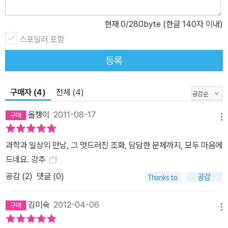
존재하는 것은 없었다. 그때부터 저자는 화학을 과학으로서 바라보기
현재
0
/280byte (한글 140자 이내)
보다는 또 하나의 깨달음의 세계로 바라보게 되었다. 그리고 비로소
화학에게 말을 걸기 시작한 것이다. “중성자의 역할은 무엇인가. 겉으
스포일러 포함
로 보기엔 아무런 역할도 못하는 것 같아 보이지만, 사실은 반발하는
등록
양성자들을 꼭 붙잡아줌으로써 원자핵을 구성하는 데 결정적인 도움
을 준다. 이것이 바로 중성자 존재의 비밀이다. 어떤 사람도 헛되고 미
구매자 (4)
전체 (4)
약한 것은 없다. 겉만 보고 내 자신이 중성자를 닮았다고 불만스러워
했지만 사실 중성자만큼 살 수 있다면 얼마나 성공한 인생인가. 저마
올챙이
2011-08-17
메뉴
다 잘났다고 하며 갈라지려는 사람들 사이에서 눈에 보이지는 않지만
지그시 그들의 손을 잡아 편안한 분위기를 만들어주는 그럼 사람으로
과학과 일상의 만남, 그 멋드러진 조화, 담담한 문체까지, 모두 마음에
살고 싶다.” 학문과 인생에 깊이 통달하지 않으면 도저히 깨달을 수
드네요. 강추
없는 그의 조용한 가르침은 당장 눈앞에 놓인 삶의 무게로 힘든 사람
공감 (
2
)
댓글 (0)
들에게, 불행으로 힘들어 하는 사람들에게 우리가 가져야 할 진정한
삶의 모습은 무엇인지, 그리고 지금 이 자리에서 나는 무엇을 찾아야
김미숙
2012-04-06
할지에 대해 깊은 성찰을 하게 한다. 화학을 공부하는 청소년, 대학생
메뉴
들은 물론, 일반 과학독자들을 위한 대중교양과학서 화학이라는 과학