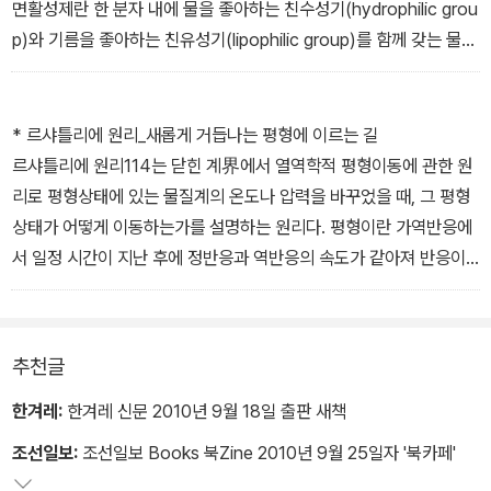
것은 아님에도 끊임없이 짝을 찾아 헤매는 모습이, 전자를 잃어 양이
면활성제란 한 분자 내에 물을 좋아하는 친수성기(hydrophilic grou
온이 된 금속들이, 자기들끼리 손잡고 있으면서도 자유롭게 돌아다니
p)와 기름을 좋아하는 친유성기(lipophilic group)를 함께 갖는 물질
는 그 잃어버린 전자들과 1대1로 만나고 싶어 애타게 바라보고 있는
을 말하는데, 물과 기름의 경계면, 즉 계면의 성질을 변화시킬 수 있는
형국과 비슷하지 않은가?
특성을 가지고 있다. 계면활성제로는 비누를 꼽을 수 있고, 크림이나
공유결합은 또 어떤가? 남자와 여자가 서로 손에 손을 잡고 있는 모
로션, 파운데이션이나 마스카라 등에서 고체 입자를 물에 균일하게
* 르샤틀리에 원리_새롭게 거듭나는 평형에 이르는 길
양이다. 그것도 매우 평등한 모습으로. 그리고 공유결합 길이는 각 원
분산시켜주는 물질, 오염물질을 제거해주는 물질 등이 있다.
르샤틀리에 원리114는 닫힌 계界에서 열역학적 평형이동에 관한 원
자의 반지름의 합보다 더 작다. 수소 분자의 결합 길이는 반지름 길이
양쪽성 물질이란 한 가지의 물질인데도 염기를 만나면 산으로, 산을
리로 평형상태에 있는 물질계의 온도나 압력을 바꾸었을 때, 그 평형
의 두 배가 아니라 둘이 30% 이상이 겹쳐 있는 셈이다. 얼마나 정겨
만나면 염기로 작용하면서 변신을 할 수 있는가 하면, 또 양쪽 자리성
상태가 어떻게 이동하는가를 설명하는 원리다. 평형이란 가역반응에
운 모습인가? 그리고 한쪽의 원소가 자기 쪽으로 전자를 끌어당기는
리간드는 한 가지 물질이면서 양면의 얼굴을 하고 있어 굳은 산이 오
서 일정 시간이 지난 후에 정반응과 역반응의 속도가 같아져 반응이
힘, 즉 전기음성도가 다른 원자보다 클 때는 결합이 극성을 띠게 되는
면 굳은 원자가, 무른 산이 오면 무른 원자가 마중 나가 맞는 것이라
정지된 것처럼 보이는 상태를 의미하며, 동적 평형動的平衡115이
데, 그 결합의 세기는 같은 원소들끼리의 결합보다 강하다. 그것은 마
할 수 있다. 물질들이 자연법칙에 맞게 움직이는 것 같으면서도 살짝
란 겉보기에는 반응이 정지된 것처럼 보이나 실제로는 정반응과 역반
치 한쪽이 기운이 없을 때 다른 쪽의 도움으로 힘을 얻게 되면서 더욱
융통성까지 보여주고 있는 것이 신기하지 않은가. 이들은 그때그때
응이 동시에 같은 속도로 진행되고 있는 상태를 말한다. 평형상태에
추천글
애틋해지는 남녀 간의 사랑 같다.
상황에 맞게 좋은 결과를 내는 방향으로 잘 대처하고 있다.
서는 반응물질과 생성물질이 일정한 농도로 공존하고 있다.
요즈음은 여자가 남자에게 먼저 다가가는 경우도 많아졌지만, 대체로
그러나 사람의 두 얼굴은 그다지 좋게 생각되지는 않는다. 왜냐하면
우리의 일상에서도 남에게 또는 자신에게 부자연스럽고 스트레스를
한겨레:
한겨레 신문 2010년 9월 18일 출판 새책
남자가 여자에게 처음으로 구애를 할 때는 남자는 여자가 원하는 것
사람들이 두 얼굴을 가질 때는 좋은 결과를 맺게 하기보다는 이기적
주는 일을 행하고 있을 때면 우리의 마음은 벌써 그 사실을 알아차리
조선일보:
조선일보 Books 북Zine 2010년 9월 25일자 '북카페'
을 다 들어준다. 배위결합이다. 이 공유결합이나 배위결합은 물이나
인 생각을 품고 있을 때가 대부분이기 때문이다.
고 안절부절못하게 된다. 그때 우리는 애써 그 요인이 남의 탓이라며