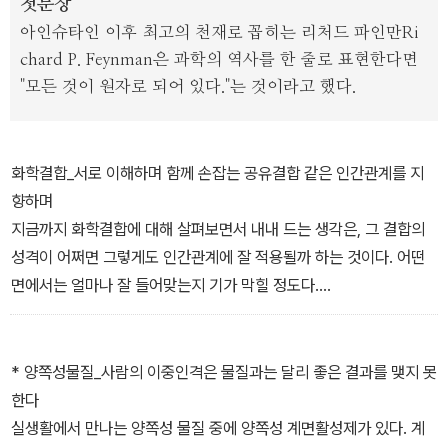
첫문장
아인슈타인 이후 최고의 천재로 꼽히는 리처드 파인만Ri
chard P. Feynman은 과학의 역사를 한 줄로 표현한다면
"모든 것이 원자로 되어 있다."는 것이라고 했다.
화학결합_서로 이해하며 함께 손잡는 공유결합 같은 인간관계를 지
향하며
지금까지 화학결합에 대해 살펴보면서 내내 드는 생각은, 그 결합의
성격이 어쩌면 그렇게도 인간관계에 잘 적용될까 하는 것이다. 어떤
면에서는 얼마나 잘 들어맞는지 기가 막힐 정도다.
금속결합은 남자 또는 여자끼리 동성의 친구관계에 비유할 수 있다.
남자나 여자끼리는 아주 가까운 친구가 될 수 있다. 가끔 싸우기는 해
도 함께 편하게 지낼 수 있고 함께 어딜 가도 부담 없는 편한 사이다.
* 양쪽성물질_사람의 이중인격은 물질과는 달리 좋은 결과를 맺지 못
그렇지만 한편으론 무언가 안정되지는 못한 느낌이 든다. 인간의 속
한다
성은 외로움이라 비록 짝을 찾는다고 해서 그 외로움이 다 해소되는
실생활에서 만나는 양쪽성 물질 중에 양쪽성 계면활성제가 있다. 계