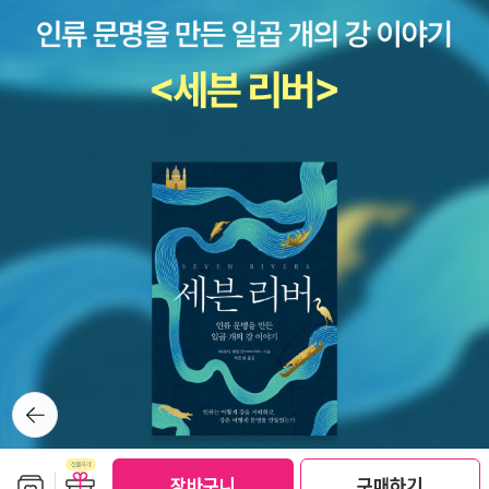
책’ 속에 추천할 만한 내용이 있다면 어떤 판단을 내려야 할까?새로
운 의문을 통한 고민 끝에 2011년 여름에는 24권의 책들을 추천합니
다. 분야별로 살펴보면 문학 분야가 10권, 인문·사회 분야가 4권, 과
학 분야 6권, 예술 분야 4권입니다. 올해는 추천하는 책의 권수가 약
간 줄었습니다. 원인을 이야기해 보니 깊이 있는 책 보다는 실용서가
많았고, 좋은 책을 만나기 어려웠다는 의견이 많았습니다. 논의 과정
에서 아깝게 탈락한 책들도 있었지만 책의 권수를 채우기 위해 목록
에 올리지는 않았습니다. 목록에 올라가지는 못했지만 위의 질문들을
던져 준 소중한 책들입니다. ◎ 2011년 여름, 책/따/세/가 청소년에
게 권하는 책 목록(분야별) ◎<문학> - 10종1. 『삼국유사 끊어진 하
늘길과 계란맨의 비밀』 , 일연 원저, 조현범 지음, 너머학교 (중1부터)
2. 『천국에서 한 걸음』 , 안나 지음, 미래인 (중2부터)3. 『파랑피』, 메
리 E. 피어슨 지음, 비룡소 (중3부터) 4. 『부끄럽지 않은 밥상』 , 서정
뒤로가
기
홍 지음, 우리교육 (중3부터) 5. 『마즐토브』 , 제이나 레이즈 지음, 다
음생각 (중3부터)6. 『독립명랑소녀』 , 김혜정 지음, 문학과지성사 (중
보관함담기
선물하기
장바구니
구매하기
3부터)7. 『교실 밖으로 걸어나온 시』 , 김선우·손택수 지음, 나라말
선물하기