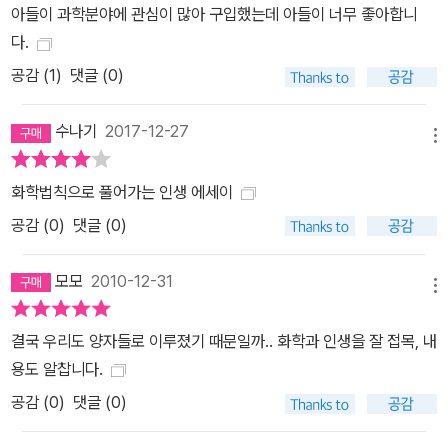
아들이 과학분야에 관심이 많아 구입했는데 아들이 너무 좋아합니
의 한 분야에서 시작했지만, 그는 이제 자신의 학문 세계에 갇히지 않
다.
고 더 큰 세계와 소통을 한다. 하지만 평생을 공부해온 화학자답게 그
공감 (
1
)
댓글 (0)
가 이 책을 쓴 목적은 화학과 같은 기초 과학에 대한 관심이 높아져야
국가와 민족이 발전할 수 있다는 믿음과 청소년이나 일반 대중의 과
수나기
2017-12-27
학에 대한 관심을 높이기 위해서 시작되었다. “화학이 얼마나 아름다
메뉴
운 학문인지 알려주고, 함께 즐기고 싶은 마음을 전하고 싶다. 현재는
비인기 분야지만, 앞으로 우리나라의 경쟁력은 과학이며 30, 40여
화학법칙으로 풀어가는 인생 에세이
년 전처럼 반드시 다시 이공계 학문이 꽃을 피우리라는 건 당연하다.
공감 (
0
)
댓글 (0)
이 책은 그 어렵다는 과학에 청소년들이 선뜻 다가가는 데 도움이 될
수 있을 만큼 쉽고 재미있을 것이다. 또한 고초를 겪으며 살아온 어른
모모
2010-12-31
메뉴
들도 화학이 우리 삶에 주는 가르침에 함께 고개를 끄덕이게 되리라
생각한다. 인문학뿐 아니라 딱딱한 과학까지 어느 학문이건 인간의
결국 우리도 양자들로 이루졌기 때문일까.. 화학과 인생을 잘 접목, 내
필요와 욕구에 의해서 만들어진 것이기에, 열심히 그 학문과 대화하
용도 알찹니다.
다 보면 깨달음과 위로를 받을 수 있다.” 인생의 지혜와 더불어 화학
공감 (
0
)
댓글 (0)
적 개념과 용어, 그리고 현상에 대한 꼼꼼한 설명과 이공계 학생들이
놓치기 쉬운 문학적 감성, 인문학적 교양을 두루 한 권에 담음으로써,