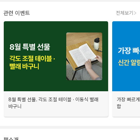
관련 이벤트
전체보기
8월 특별 선물. 각도 조절 테이블 · 이동식 빨래
가장 빠르게
바구니
합
책소개