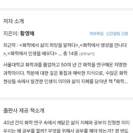
다른 용매에 들어가도 끊어지지 않는다. 세상을 살아가며 즐거움뿐
두 얼굴이라고 하면 제일 먼저 ‘야누스의 얼굴’이 떠오른다. 지금은
자신은 그 상황에서 빠져나가려 하는데, 그러면 그럴수록 마음은 한
아니라 고통까지 함께 나누고 그들이 했던 결심이나 결정이 불행한
‘겉 다르고 속 다른 인물’을 가리키는 표현이 되었지만 사실 야누스는
층 더 복잡하고 불안해진다. 물론 시간이 가면 잊히기도 하지만 제대
결과를 낳게 되었더라도, 상대방의 탓으로 돌리기보다는 그럴 수도
로마의 신들 가운에서 가장 오래되고 또 가장 위엄을 갖춘 신으로서,
로 정리될 때까지는 그 생각이 문득 고개를 내밀 때마다 마음이 편안
저자 소개
있다며 함께 손을 잡고 겪어내는 모습을 연상시킨다. 부부가 함께 생
속이기 위해서가 아니라 집을 보호하기 위해서, 특히 건물의 출입문
치가 않다.
지은이:
황영애
저자파일
신간알림 신청
활하다 보면 어쩔 수 없이 상처를 주고받게 된다. 그러니 상대방의 단
을 지키기 위해서 두 얼굴을 가지고 있었다. 하나의 얼굴은 들어오는
그래서 바로 잡으려 한다. 때로는 그 과정이 힘들고 오랜 시간이 걸리
점보다는 장점을, 섭섭함보다는 고마움을 발견하고 서로 어깨를 다독
사람을 검문하고, 다른 얼굴은 집을 떠나가는 사람에게 작별인사를
기도 하지만, 결국은 자신을 돌아보며 그 요인을 있는 그대로 수용하
최근작 :
<화학에서 삶의 희망을 말하다>
,
<화학에서 영성을 만나다
여주는 노력이 필요하다.
하기 위해서 필요했다. 이렇게 야누스는 모든 출입문, 나아가서는 로
고 자신으로 인해서 상대방이 힘들었으리라는 사실에 고개를 끄덕이
>
,
<화학에서 인생을 배우다>
… 총 14종
(모두보기)
마의 모든 성문과 항구의 안전을 담당하는 신이 되었다. 그후에는 인
는 것이다. 그럴 수 있을 때에라야 비로소 새로운 평형으로 편안히 거
서울대학교 화학과를 졸업하고 50여 년 간 화학을 연구해온 저명한
생의 첫 번째 관문인 출산뿐 아니라 새해의 시작을 포함해서 모든 시
듭나게 된다.
과학자이다. 학문에 대한 깊은 통찰과 해박한 지식으로, 수많은 화학
작을 주관하게 되었다. 이렇게 해서 로마인들이 첫 번째 달에 ‘야누아
현상들 속에서 발견한 인생의 의미와 삶의 지혜를 담아낸 책 『화학에
리우스Januarius’라는 이름을 붙여주게 되었다.
서 인생을 배우다』는 교육과학기술부 우수과학도서, 책따세 여름방
학 추천도서, 서울과학고 추천도서 등으로 선정되며 좋은 책으로 인
정받았다. 서울대학교 졸업 후 시카고대학교 화학과 석사를 거쳐 오
출판사 제공 책소개
하 이오주립대학교에서 박사학위를 받았다. 현재 상명대학교 명예교
40년 간의 화학 연구 속에서 깨달은 삶의 지혜와 공부의 진정한 의미
수로 재직 중이다. 저서 및 역서로 『화학에서 인생을 배우다』 『화학에
우리는 왜 공부를 할까? 무엇을 위해서 공부를 해야 하는가? 한 번도
서 영성을 만나다』 『화학의 원리』 『현대 무기 화학』 『무기화학실험』