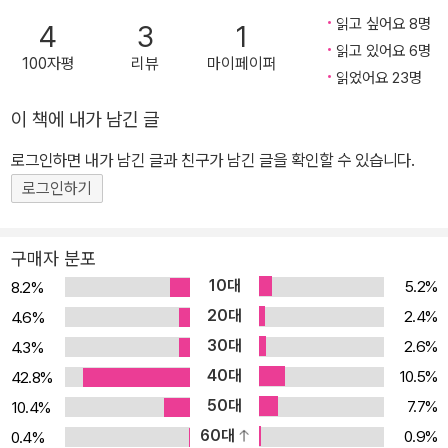
던 산소가 해리되어 필요한 곳으로 간다. 이처럼 자신이 원해서라기
읽고 싶어요 8명
4
3
1
보다 주위 환경이 원하는 방향으로 금속에 붙었다 떨어졌다 하는 산
읽고 있어요 6명
100자평
리뷰
마이페이퍼
소의 성질 때문에 생물체의 생명을 유지할 수 있게 해준다는 사실은
읽었어요 23명
우리로 하여금 많은 생각을 하게 한다. 인간은 이처럼 헤모글로빈에
이 책에 내가 남긴 글
결합하는 산소처럼, 자신이 있어야 할 자리에서는 아무리 어렵더라도
로그인하면 내가 남긴 글과 친구가 남긴 글을 확인할 수 있습니다.
확실히 그 자리를 지키고, 있지 않아야 할 자리에서는 훌훌 털고 떠나
갈 수는 없을까?” 또한 단원자 분자에 대해서는 이렇게 설명하고 있
로그인하기
다. “헬륨He, 네온Ne, 제논Xe, 라돈Rn은 원자 혼자서 존재하는 단
원자 분자다. 이들 단원자분자 단체의 이름은 활성이 없다고 비활성
구매자 분포
기체, 영어로는 Inert Gas라 하나, 아무에게도 기대지 않고 고고하다
10대
5.2%
8.2%
는 뜻으로 Noble Gas라고도 한다. 다른 원소들은 분자를 만들고서
20대
2.4%
4.6%
야 이룰 수 있었던 전자배치를 비활성 기체는 남의 도움 없이 이미 스
30대
2.6%
4.3%
스로 이루고 있으니 다른 원자들과 반응할 필요가 없어서 안정할 수
40대
10.5%
42.8%
밖에 없다. … 제논은 값은 비싸지만 불연성이며 체내에서 쉽게 제거
50대
7.7%
10.4%
되므로 마취제로 쓰이고, 라돈은 방사성 요법에 사용된다. 이렇게 홀
60대
0.9%
0.4%
로 서 있는 것에 그치지 않고, 활성이 없어 아무 일도 못할 것 같은데