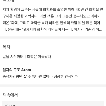
저자 황영애 교수는 서울대 화학과를 졸업한 이래 40년 간 화학을 연
구해온 저명한 과학자다. 이번 책은 그가 그동안 공부해오고 이야기
해온 ‘화학, 그리고 화학을 통해 바라본 인생의 깨달음’을 담은 책이
다. 본문에는 19가지의 화학적 개념들이 나온다. 하지만 기존의 책들
과는 다른 방식으로 원자의 구조부터 시작해서 플라즈마, 동소체, 오
존, 촉매, 엔트로피 등 많은 화학적 개념과 현상들을 설명하고 있다.
목차
인생의 지혜와 더불어 화학적 개념과 용어, 그리고 현상에 대한 꼼꼼
글을 시작하며｜화학은 아름답다
한 설명과 이공계 학생들이 놓치기 쉬운 문학적 감성, 인문학적 교양
을 두루 한 권에 담음으로써, 화학을 공부하는 사람들은 물론 일반 사
원자의 구조 Atom
람들에게도 매력적인 화학교과서로 다가갈 것이다.
중성자만큼만 살 수 있다면 얼마나 성공한 인생인가
책속에서