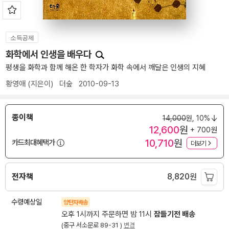
소득공제
화학에서 인생을 배우다
평생을 화학과 함께 해온 한 학자가 화학 속에서 깨달은 인생의 지혜
황영애
(지은이)
더숲
2010-09-13
종이책
14,000
원,
10%
12,600
원
+ 700원
10,710
원
카드최대혜택가
더보기
전자책
8,820
원
수령예상일
양탄자배송
오후 1시까지 주문하면 밤 11시
잠들기전 배송
(중구 서소문로 89-31 )
변경