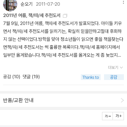
순오기
2011-07-20
메뉴
2011년 여름, 책/따/세 추천도서
7월 9일, 2011년 여름, 책따세 추천도서가 발표되었다. 아이들 키우
면서 책/따/세 추천도서를 읽히기는, 확실히 믿을만하고절대 후회하
지 않는 선택이었다.방학을 맞아 청소년들이 읽으면 좋을 책을찾는다
면책/따/세 추천도서는 썩 훌륭한 목록이다.책/따/세 홈페이지에서
일부만 옮겨왔습니다.책/따/세 추천도서를 옮겨오는 게 좀 늦었지만
항상 하던 일이니까, 혹시 아직 접하지 못한 분도 있을까봐...^^ htt
더보기
p://www.readread.or.kr/board_base/content.asp?id=1083
공감 (
10
)
댓글 (19)
&page=1&code=recommend● 이 목록은 누구나 자유롭게 활용
할 수 있으며, 출처를 밝힌다면 얼마든지 변형하여 활용해도 좋습니
다. 단, 책/따/세의 사전 허락 없이 책/따/세 목록과 기타 자료를 상업
반품/교환 안내
적으로 절대 활용할 수 없으며, 이를 어길 때에는 법적인 책임을 반드
시 묻겠습니다. ● 이 목록을 위해 홍승강, 이수정 선생님께서는 분야
별 스케치를 써주셨고, 꼼꼼한 검토는 홍승강 선생님께서 해주셨습니
다. ● 이번 목록은 류수경 선생님(서울 성일중/ 010-7748-1868)