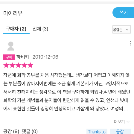
화학과 본격적으로 화학을 공부하는 사람들에 대한 애정을 끝까지 놓
쓰기
마이리뷰
지 않은 매력적인 화학교과서라고 할 수 있다.
구매자 (2)
전체 (3)
메뉴
하비키
2010-12-06
작년에 화학 공부를 처음 시작했는데... 생각보다 어렵고 이해되지 않
는 부분들이 많아서이번에는 조금 쉽게 기본서가 아닌 교양서적으로
서서히 친해지려는 생각으로 이 책을 구매하게 되었다.작년에 배웠던
화학의 기본 개념들과 분자들이 편안하게 읽을 수 있고, 인생과 빗대
어서 표현한 것들이 굉장히 인상적이고 가깝게 와 닿았다. 여성의 부
드러움과 섬세함이 책에 녹아져서 읽기에도 수월하고 재미있다.화학
더보기
이 딱딱한 학문이 아니라 인생을 말해주는 철학과도 같은 학문인 것
공감 (
9
)
댓글 (0)
같다.더 알고 싶고 깊이 공부하고자 하는 의욕도 생기게 해주는 것 같