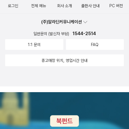
로그인
전체 메뉴
회사 소개
출판사 안내
PC 버전
께서 총괄 기획했습니다. ● 기타 책/따/세에 관한 문의는 책/따/세
대표인 허병두 선생님(숭문고 교사/018-233-9199)께 해 주시기
(주)알라딘커뮤니케이션
바랍니다. ● 책/따/세에서 발표한 모든 추천도서 목록은 홈페이지
(www.readread.or.kr) ‘공식추천도서’ 꼭지에서 모두 찾을 수 있습
1544-2514
일반문의 (발신자 부담)
니다.‘좋은 책이란 무엇일까?’ 각 서평마다 달려있는 충실성, 가독성,
1:1 문의
FAQ
진실성, 대표성, 확장성, 복합성의 6가지 선정기준은 많은 논의 끝에
나온 내용입니다. 하지만 이런 기준이 있어도 항상 새로운 의문이 우
중고매장 위치, 영업시간 안내
리를 괴롭힙니다. -이게 최선입니까? 6가지 기준이 시간이 흘러도 변
함없는 기준이 될 수 있을까? 더 첨가하거나 변해야 할 것은 없을까?
-좋은 책이라도 이것은 어른 책이라며 탈락될 때가 있다. ‘청소년에게
적합하다.’는 것의 기준은 무엇일까?-책 속에 10가지 내용이 있다고
하자. 그 중 5가지는 너무 좋은데 5가지는 별로라면 이 책은 탈락시
켜야할까?-어느덧 ‘이 책은 책/따/세 스타일이야.’ 라고 말할 때가 있
다. 우리가 너무 비슷한 성향의 책만 추천하는 것은 아닐까? -지금은
전체를 다 이해하기 어렵지만 그 중 일부 청소년들에게 꼭 읽히고 싶
은 내용이 있다면 추천해도 될까?-독자들을 끌기 위한 ‘흥미 위주의