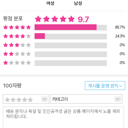
여성
남성
도 나서야 할 곳에서는 좋은 용도로 사용되니 비활성 기체야말로 진
정한 의미의 고귀한 기체다. 우리 인간도 누구의 도움 없이 홀로 있으
9.7
평점 분포
면서 그러한 경지에 다다를 수만 있다면!” 이밖에도 촉매를 통해 치유
85.7%
를 깨닫는다든지, 르샤틀리에 원리를 설명하면서 평형에 이르는 길에
14.3%
대해 이야기한다. 저자의 뛰어난 통찰력이 빚어낸 지식과 지혜, 깨달
0%
음의 만남 속에서 우리는 화학이 무엇인지를 공부하게 되고, 화학이
우리 삶과 얼마만큼 닮아 있는지를 깨닫게 되고, 우리가 하는 공부의
0%
진정한 의미를 다시 한 번 생각하게 된다. 과학저술의 새로운 지평을
0%
연 대중교양과학서가 될 것이다. 화학의 정확함과 공명정대함은 우리
모두가 가져야 할 삶의 모습 저자는 학창시절 내내 공부라면 그 누구
100자평
게시물 운영 원칙
에게도 뒤지지 않았지만 타고난 수줍음과 세상에 대한 두려움으로 가
득차 있었다. 마음에 드는 사람이 있어도 선뜻 먼저 다가가지 못했고,
카테고리
그저 상대가 먼저 말을 걸어주기를 간절히 기다렸다. 하지만 화학만
은 달랐다. 그에게 화학은 언제나 정확했고, 공명정대했다. 하나가 모
자라면 상대방에게 내 것을 내어주었고, 어떤 욕망 따위에도 휩쓸리
지 않는 꿋꿋함과 당당함을 갖고 있었으며, 어느 것 하나 무의미하게